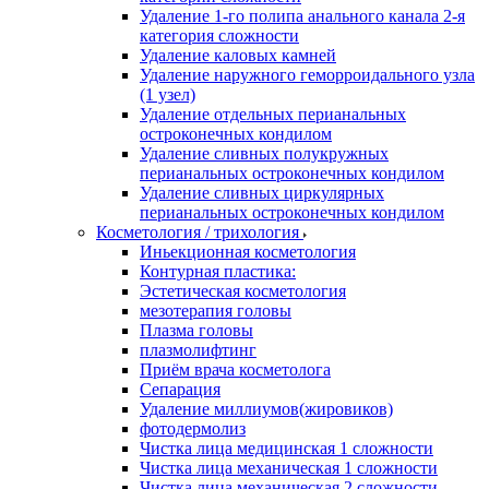
Удаление 1-го полипа анального канала 2-я
категория сложности
Удаление каловых камней
Удаление наружного геморроидального узла
(1 узел)
Удаление отдельных перианальных
остроконечных кондилом
Удаление сливных полукружных
перианальных остроконечных кондилом
Удаление сливных циркулярных
перианальных остроконечных кондилом
Косметология / трихология
Иньекционная косметология
Контурная пластика:
Эстетическая косметология
мезотерапия головы
Плазма головы
плазмолифтинг
Приём врача косметолога
Сепарация
Удаление миллиумов(жировиков)
фотодермолиз
Чистка лица медицинская 1 сложности
Чистка лица механическая 1 сложности
Чистка лица механическая 2 сложности