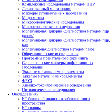
Комплексные исследования методом ПЦР
Лекарственный мониторинг
Маркеры аутоиммунных заболеваний
Медосмотры
Микробиологические исследования
Микроскопические исследования
Молекулярная (днк/рнк) диагностика методом пцр
(кровь)
Молекулярная (днк/рнк) диагностика методом пцр,
кал
Молекулярная диагностика методом nasba
Общеклинические исследования
Программы пренатального скрининга
Серологические маркеры инфекционных
заболеваний
Тяжелые металлы и микроэлементы
Тяжелые металы и микроэлементы
ФБУЗ
Химико-токсилогические исследования
Цитологические исследования
Обследования
КТ брюшной полости и забрюшинного
пространства
КТ головы