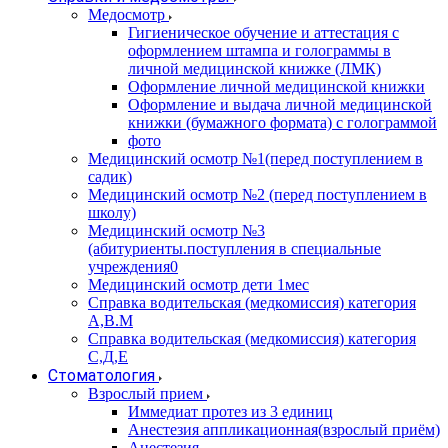
Медосмотр
Гигиеническое обучение и аттестация с
оформлением штампа и голограммы в
личной медицинской книжке (ЛМК)
Оформление личной медицинской книжки
Оформление и выдача личной медицинской
книжки (бумажного формата) с голограммой
фото
Медицинский осмотр №1(перед поступлением в
садик)
Медицинский осмотр №2 (перед поступлением в
школу)
Медицинский осмотр №3
(абитуриенты.поступления в специальные
учреждения0
Медицинский осмотр дети 1мес
Справка водительская (медкомиссия) категория
А,В.М
Справка водительская (медкомиссия) категория
С,Д,Е
Стоматология
Взрослый прием
Иммедиат протез из 3 единиц
Анестезия аппликационная(взрослый приём)
Анестезия