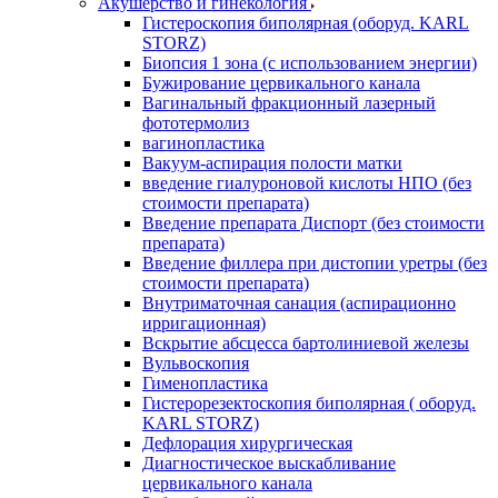
Акушерство и гинекология
Гистероскопия биполярная (оборуд. KARL
STORZ)
Биопсия 1 зона (с использованием энергии)
Бужирование цервикального канала
Вагинальный фракционный лазерный
фототермолиз
вагинопластика
Вакуум-аспирация полости матки
введение гиалуроновой кислоты НПО (без
стоимости препарата)
Введение препарата Диспорт (без стоимости
препарата)
Введение филлера при дистопии уретры (без
стоимости препарата)
Внутриматочная санация (аспирационно
ирригационная)
Вскрытие абсцесса бартолиниевой железы
Вульвоскопия
Гименопластика
Гистерорезектоскопия биполярная ( оборуд.
KARL STORZ)
Дефлорация хирургическая
Диагностическое выскабливание
цервикального канала