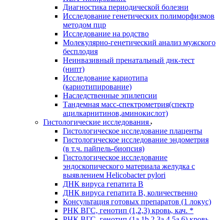
Диагностика периодической болезни
Исследование генетических полиморфизмов
методом пцр
Исследование на родство
Молекулярно-генетический анализ мужского
бесплодия
Неинвазивный пренатальный днк-тест
(нипт)
Исследование кариотипа
(кариотипирование)
Наследственные эпилепсии
Тандемная масс-спектрометрия(спектр
ацилкарнитинов,аминокислот)
Гистологические исследования
Гистологическое исследование плаценты
Гистологическое исследование эндометрия
(в т.ч. пайпель-биопсия)
Гистологическое исследование
эндоскопического материала желудка с
выявлением Helicobacter pylori
ДНК вируса гепатита B
ДНК вируса гепатита B, количественно
Консультация готовых препаратов (1 локус)
РНК ВГC, генотип (1,2,3) кровь, кач. *
РНК ВГC, генотип (1a,1b,2,3a,4,5a,6) кровь,