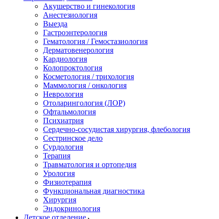
Акушерство и гинекология
Анестезиология
Выезда
Гастроэнтерология
Гематология / Гемостазиология
Дерматовенерология
Кардиология
Колопроктология
Косметология / трихология
Маммология / онкология
Неврология
Отоларингология (ЛОР)
Офтальмология
Психиатрия
Сердечно-сосудистая хирургия, флебология
Сестринское дело
Сурдология
Терапия
Травматология и ортопедия
Урология
Физиотерапия
Функциональная диагностика
Хирургия
Эндокринология
Детское отделение