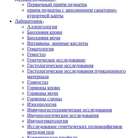
Первичный приём педиатра
прием педиатра с заполнением санаторно-
курортной карты
Лаборатория
Аллергология
Биохимия крови
Биохимия мочи
Витамины, жирные кислоты
Гематология
Гемостаз
Генетическое исследование
Гистологические исследования
Гистологические исследования пункционного
материала
Гомеостаз
Гормоны крови
Гормоны мочи
Гормоны слюны
Изосерология
Иммуногистохимические исследования
Имуннологические исследования
Имуногематология
Исследование генетических полиморфизмов
методом пцр
Коммерческие профили