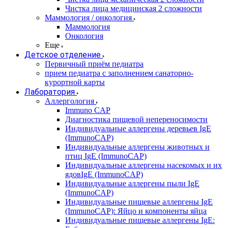
Чистка лица медицинская 2 сложности
Маммология / онкология
Маммология
Онкология
Еще
Детское отделение
Первичный приём педиатра
прием педиатра с заполнением санаторно-
курортной карты
Лаборатория
Аллергология
Immuno CAP
Диагностика пищевой непереносимости
Индивидуальные аллергены деревьев IgE
(ImmunoCAP)
Индивидуальные аллергены животных и
птиц IgE (ImmunoCAP)
Индивидуальные аллергены насекомых и их
ядовIgE (ImmunoCAP)
Индивидуальные аллергены пыли IgE
(ImmunoCAP)
Индивидуальные пищевые аллергены IgE
(ImmunoCAP): Яйцо и компоненты яйца
Индивидуальные пищевые аллергены IgE: