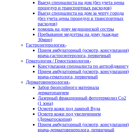
Выезд специалиста на дом (без учета цены
процедур и транспортных расходов)
Выезд специалиста на дом за черту города
(без учета цены процедур и транспортных
расходов)
помощь на дому медицинской сестры
Пребывание медсетры на дому (каждые
30мин)
Гастроэнтерология
Прием амбулаторный (осмотр, консультация)
врача-гастроэнтеролога, первичный
Гематология / Гемостазиология
Консультация специалиста по антиэйджингу
Прием амбулаторный (осмотр, консультация)
врача-гематолога, первичный
Дерматовенерология
Забор биопсийного материала
дерматопанчем
Лазерный фракционный фототермолиз Со2
(1 зона)
Осмотр кожи под лампой Вуда
Осмотр кожи под увеличением
(Дерматоскопия)
Прием амбулаторный (осмотр, консультация)
врача-дерматовенеролога, первичный