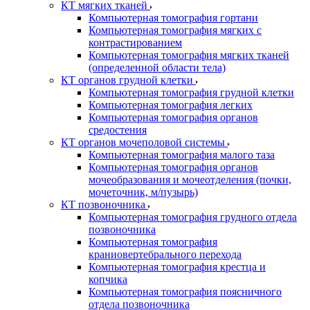
КТ мягких тканей
Компьютерная томография гортани
Компьютерная томография мягких с
контрастированием
Компьютерная томография мягких тканей
(определенной области тела)
КТ органов грудной клетки
Компьютерная томография грудной клетки
Компьютерная томография легких
Компьютерная томография органов
средостения
КТ органов мочеполовой системы
Компьютерная томография малого таза
Компьютерная томография органов
мочеобразования и мочеотделения (почки,
мочеточник, м/пузырь)
КТ позвоночника
Компьютерная томография грудного отдела
позвоночника
Компьютерная томография
краниовертебрального перехода
Компьютерная томография крестца и
копчика
Компьютерная томография поясничного
отдела позвоночника