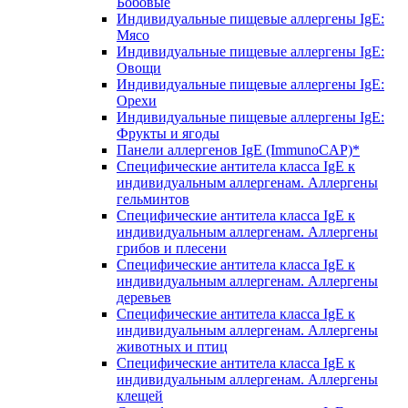
Бобовые
Индивидуальные пищевые аллергены IgE:
Мясо
Индивидуальные пищевые аллергены IgE:
Овощи
Индивидуальные пищевые аллергены IgE:
Орехи
Индивидуальные пищевые аллергены IgE:
Фрукты и ягоды
Панели аллергенов IgE (ImmunoCAP)*
Специфические антитела класса IgE к
индивидуальным аллергенам. Аллергены
гельминтов
Специфические антитела класса IgE к
индивидуальным аллергенам. Аллергены
грибов и плесени
Специфические антитела класса IgE к
индивидуальным аллергенам. Аллергены
деревьев
Специфические антитела класса IgE к
индивидуальным аллергенам. Аллергены
животных и птиц
Специфические антитела класса IgE к
индивидуальным аллергенам. Аллергены
клещей