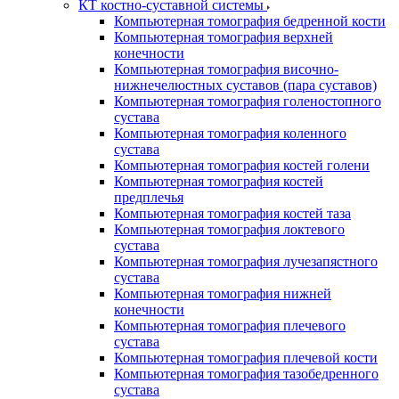
КТ костно-суставной системы
Компьютерная томография бедренной кости
Компьютерная томография верхней
конечности
Компьютерная томография височно-
нижнечелюстных суставов (пара суставов)
Компьютерная томография голеностопного
сустава
Компьютерная томография коленного
сустава
Компьютерная томография костей голени
Компьютерная томография костей
предплечья
Компьютерная томография костей таза
Компьютерная томография локтевого
сустава
Компьютерная томография лучезапястного
сустава
Компьютерная томография нижней
конечности
Компьютерная томография плечевого
сустава
Компьютерная томография плечевой кости
Компьютерная томография тазобедренного
сустава