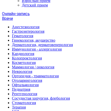
Взрослый прием
Детский прием
Онлайн-запись
Врачи
Анестезиология
Гастроэнтерология
Гематология
Гинекология, акушерство
Дерматология, дерматовенерология
Иммунология - аллергология
Кардиология
Колопроктология
Косметология
Маммология / онкология
Неврология
Ортопедия - травматология
Отоларингология
Офтальмология
Педиатрия
Рентгенология
Сосудистая хирургия, флебология
Стоматология
Терапия