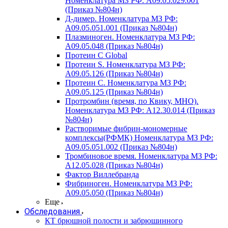
Номенклатура МЗ РФ: A09.05.029.001
(Приказ №804н)
Д-димер. Номенклатура МЗ РФ:
A09.05.051.001 (Приказ №804н)
Плазминоген. Номенклатура МЗ РФ:
A09.05.048 (Приказ №804н)
Протеин C Global
Протеин S. Номенклатура МЗ РФ:
A09.05.126 (Приказ №804н)
Протеин С. Номенклатура МЗ РФ:
A09.05.125 (Приказ №804н)
Протромбин (время, по Квику, МНО).
Номенклатура МЗ РФ: A12.30.014 (Приказ
№804н)
Растворимые фибрин-мономерные
комплексы(РФМК) Номенклатура МЗ РФ:
A09.05.051.002 (Приказ №804н)
Тромбиновое время. Номенклатура МЗ РФ:
A12.05.028 (Приказ №804н)
Фактор Виллебранда
Фибриноген. Номенклатура МЗ РФ:
A09.05.050 (Приказ №804н)
Еще
Обследования
КТ брюшной полости и забрюшинного