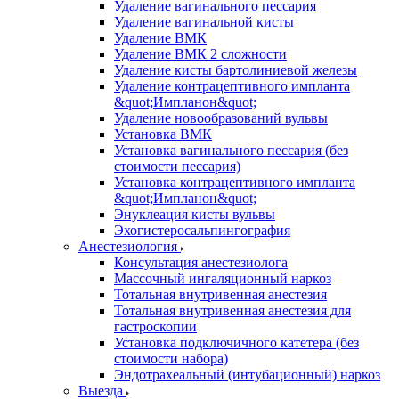
Удаление вагинального пессария
Удаление вагинальной кисты
Удаление ВМК
Удаление ВМК 2 сложности
Удаление кисты бартолиниевой железы
Удаление контрацептивного импланта
&quot;Импланон&quot;
Удаление новообразований вульвы
Установка ВМК
Установка вагинального пессария (без
стоимости пессария)
Установка контрацептивного импланта
&quot;Импланон&quot;
Энуклеация кисты вульвы
Эхогистеросальпингография
Анестезиология
Консультация анестезиолога
Массочный ингаляционный наркоз
Тотальная внутривенная анестезия
Тотальная внутривенная анестезия для
гастроскопии
Установка подключичного катетера (без
стоимости набора)
Эндотрахеальный (интубационный) наркоз
Выезда