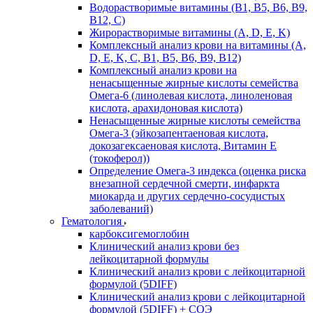
Водорастворимые витамины (B1, B5, B6, В9,
В12, С)
Жирорастворимые витамины (A, D, E, K)
Комплексный анализ крови на витамины (A,
D, E, K, C, B1, B5, B6, В9, B12)
Комплексный анализ крови на
ненасыщенные жирные кислоты семейства
Омега-6 (линолевая кислота, линоленовая
кислота, арахидоновая кислота)
Ненасыщенные жирные кислоты семейства
Омега-3 (эйкозапентаеновая кислота,
докозагексаеновая кислота, Витамин E
(токоферол))
Определение Омега-3 индекса (оценка риска
внезапной сердечной смерти, инфаркта
миокарда и других сердечно-сосудистых
заболеваний)
Гематология
карбоксигемоглобин
Клинический анализ крови без
лейкоцитарной формулы
Клинический анализ крови с лейкоцитарной
формулой (5DIFF)
Клинический анализ крови с лейкоцитарной
формулой (5DIFF) + СОЭ