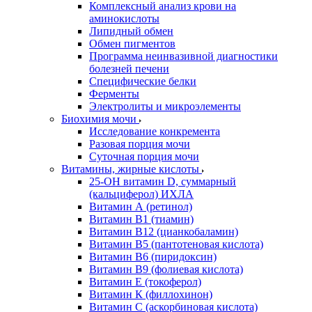
Комплексный анализ крови на
аминокислоты
Липидный обмен
Обмен пигментов
Программа неинвазивной диагностики
болезней печени
Специфические белки
Ферменты
Электролиты и микроэлементы
Биохимия мочи
Исследование конкремента
Разовая порция мочи
Суточная порция мочи
Витамины, жирные кислоты
25-OH витамин D, суммарный
(кальциферол) ИХЛА
Витамин А (ретинол)
Витамин В1 (тиамин)
Витамин В12 (цианкобаламин)
Витамин В5 (пантотеновая кислота)
Витамин В6 (пиридоксин)
Витамин В9 (фолиевая кислота)
Витамин Е (токоферол)
Витамин К (филлохинон)
Витамин С (аскорбиновая кислота)