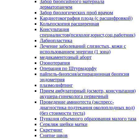
Забор биопсийного материала
дерматопанчем
Забор биологических проб врачом
Кардиотокография плода (с расшифровкой)
Кольпоскопия расширенная
Консультация
специалистов(психолог,юрист,соц.работник)
Лабиопластика
Лечение заболеваний слизистых, кожи с
использованием энергии (1 зона)
медикаментозный аборт
Озонотерапия
Операция по Штурмдорфу
пайпель-биопсия/аспирационная биопсия
эндометрия
плазмолифтинг
Прием амбулаторный (осмотр, консультация)
акушера-гинеколога первичный
Проведение амниотеста (экспресс-
диагностика подтекания околоплодных вод)
(без стоимости теста)
Пункция объемного образования малого таза
Серкляж шейки матки
Скретчинг
Снятие швов