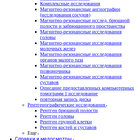
Комплексные исследования
Магнитно-резонансные ангиографии
(исследования сосудов)
Магнитно-резонансные исслед. брюшной
полости и забрюшинного пространства
Магнитно-резонансные исследования
головы
Магнитно-резонансные исследования
молочных желез
Магнитно-резонансные исследования
органов малого таза
Магнитно-резонансные исследования
позвоночника
Магнитно-резонансные исследования
суставов
Описание предоставленных компьютерных
томограмм 1 исследование
повторная запись диска
Рентгенографические исследования
Рентген брюшной полости
Рентген головы
Рентген грудной клетки
Рентген костей и суставов
Еще
Справки и медосмотры