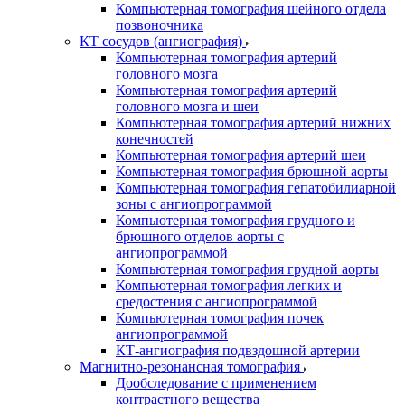
Компьютерная томография шейного отдела
позвоночника
КТ сосудов (ангиография)
Компьютерная томография артерий
головного мозга
Компьютерная томография артерий
головного мозга и шеи
Компьютерная томография артерий нижних
конечностей
Компьютерная томография артерий шеи
Компьютерная томография брюшной аорты
Компьютерная томография гепатобилиарной
зоны с ангиопрограммой
Компьютерная томография грудного и
брюшного отделов аорты с
ангиопрограммой
Компьютерная томография грудной аорты
Компьютерная томография легких и
средостения с ангиопрограммой
Компьютерная томография почек
ангиопрограммой
КТ-ангиография подвздошной артерии
Магнитно-резонансная томография
Дообследование с применением
контрастного вещества