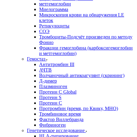
метгемоглобин
Миелограмма
Микроскопия крови на обнаружения LE
клеток
Ретикулоциты
СОЭ
Тромбоциты-Подсчёт произведен по методу
Фонио
Фракции гемоглобина (карбоксигемоглобин
и метгемоглобин)
Гемостаз
Антитромбин III
АЧТВ
Волчаночный антикоагулянт (скрининг)
Д-димер
Плазминоген
Протеин C Global
Протеин S
Протеин С
Протромбин (время, по Квику, МНО)
Тромбиновое время
Фактор Виллебранда
Фибриноген
Генетическое исследование
HLA-типирование