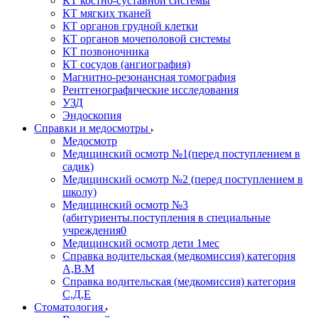
КТ костно-суставной системы
КТ мягких тканей
КТ органов грудной клетки
КТ органов мочеполовой системы
КТ позвоночника
КТ сосудов (ангиография)
Магнитно-резонансная томография
Рентгенографические исследования
УЗД
Эндоскопия
Справки и медосмотры
Медосмотр
Медицинский осмотр №1(перед поступлением в
садик)
Медицинский осмотр №2 (перед поступлением в
школу)
Медицинский осмотр №3
(абитуриенты.поступления в специальные
учреждения0
Медицинский осмотр дети 1мес
Справка водительская (медкомиссия) категория
А,В.М
Справка водительская (медкомиссия) категория
С,Д,Е
Стоматология