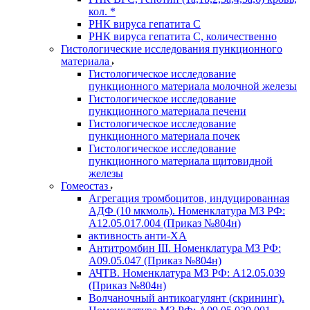
кол. *
РНК вируса гепатита C
РНК вируса гепатита C, количественно
Гистологические исследования пункционного
материала
Гистологическое исследование
пункционного материала молочной железы
Гистологическое исследование
пункционного материала печени
Гистологическое исследование
пункционного материала почек
Гистологическое исследование
пункционного материала щитовидной
железы
Гомеостаз
Агрегация тромбоцитов, индуцированная
АДФ (10 мкмоль). Номенклатура МЗ РФ:
A12.05.017.004 (Приказ №804н)
активность анти-ХА
Антитромбин III. Номенклатура МЗ РФ:
A09.05.047 (Приказ №804н)
АЧТВ. Номенклатура МЗ РФ: A12.05.039
(Приказ №804н)
Волчаночный антикоагулянт (скрининг).