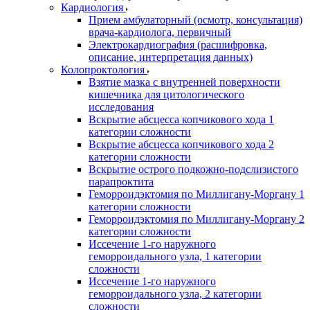
Кардиология
Прием амбулаторный (осмотр, консультация)
врача-кардиолога, первичный
Электрокардиография (расшифровка,
описание, интерпретация данных)
Колопроктология
Взятие мазка с внутренней поверхности
кишечника для цитологического
исследования
Вскрытие абсцесса копчикового хода 1
категории сложности
Вскрытие абсцесса копчикового хода 2
категории сложности
Вскрытие острого подкожно-подслизистого
парапроктита
Геморроидэктомия по Миллигану-Моргану 1
категории сложности
Геморроидэктомия по Миллигану-Моргану 2
категории сложности
Иссечение 1-го наружного
геморроидального узла, 1 категории
сложности
Иссечение 1-го наружного
геморроидального узла, 2 категории
сложности