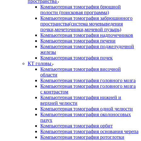
пространства
Компьютерная томография брюшной
полости (поисковая программа)
Компьютерная томография забрюшинного
пространства(система мочевыведения
почки,мочеточники,мочевой пузырь)
Компьютерная томография надпочечников
Компьютерная томография печени
Компьютерная томография поджелудочной
железы
Компьютерная томография почек
КТ головы
Компьютерная томография височной
области
Компьютерная томография головного мозга
Компьютерная томография головного мозга
с контрастом
Компьютерная томография нижней и
верхней челюсти
Компьютерная томография одной челюсти
Компьютерная томография околоносовых
пазух
Компьютерная томография орбит
Компьютерная томография основания черепа
Компьютерная томография ротоглотки