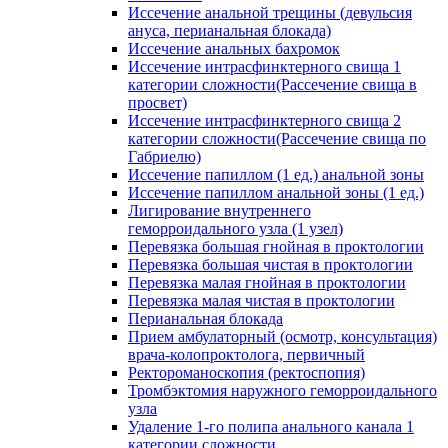
Иссечение анальной трещины (девульсия
ануса, перианальная блокада)
Иссечение анальных бахромок
Иссечение интрасфинктерного свища 1
категории сложности(Рассечение свища в
просвет)
Иссечение интрасфинктерного свища 2
категории сложности(Рассечение свища по
Габриелю)
Иссечение папиллом (1 ед.) анальной зоны
Иссечение папиллом анальной зоны (1 ед.)
Лигирование внутреннего
геморроидального узла (1 узел)
Перевязка большая гнойная в проктологии
Перевязка большая чистая в проктологии
Перевязка малая гнойная в проктологии
Перевязка малая чистая в проктологии
Перианальная блокада
Прием амбулаторный (осмотр, консультация)
врача-колопроктолога, первичный
Ректороманоскопия (ректоспопия)
Тромбэктомия наружного геморроидального
узла
Удаление 1-го полипа анального канала 1
категории сложности