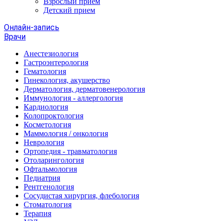
Взрослый прием
Детский прием
Онлайн-запись
Врачи
Анестезиология
Гастроэнтерология
Гематология
Гинекология, акушерство
Дерматология, дерматовенерология
Иммунология - аллергология
Кардиология
Колопроктология
Косметология
Маммология / онкология
Неврология
Ортопедия - травматология
Отоларингология
Офтальмология
Педиатрия
Рентгенология
Сосудистая хирургия, флебология
Стоматология
Терапия