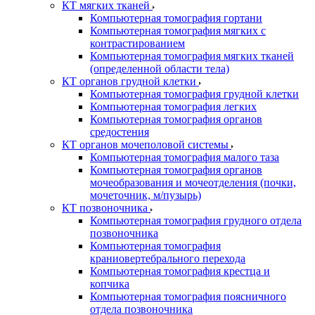
КТ мягких тканей
Компьютерная томография гортани
Компьютерная томография мягких с
контрастированием
Компьютерная томография мягких тканей
(определенной области тела)
КТ органов грудной клетки
Компьютерная томография грудной клетки
Компьютерная томография легких
Компьютерная томография органов
средостения
КТ органов мочеполовой системы
Компьютерная томография малого таза
Компьютерная томография органов
мочеобразования и мочеотделения (почки,
мочеточник, м/пузырь)
КТ позвоночника
Компьютерная томография грудного отдела
позвоночника
Компьютерная томография
краниовертебрального перехода
Компьютерная томография крестца и
копчика
Компьютерная томография поясничного
отдела позвоночника