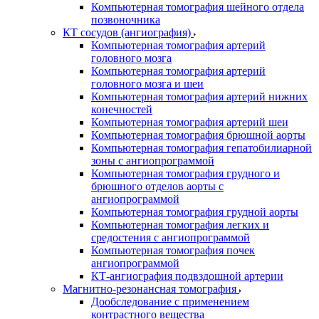
Компьютерная томография шейного отдела
позвоночника
КТ сосудов (ангиография)
Компьютерная томография артерий
головного мозга
Компьютерная томография артерий
головного мозга и шеи
Компьютерная томография артерий нижних
конечностей
Компьютерная томография артерий шеи
Компьютерная томография брюшной аорты
Компьютерная томография гепатобилиарной
зоны с ангиопрограммой
Компьютерная томография грудного и
брюшного отделов аорты с
ангиопрограммой
Компьютерная томография грудной аорты
Компьютерная томография легких и
средостения с ангиопрограммой
Компьютерная томография почек
ангиопрограммой
КТ-ангиография подвздошной артерии
Магнитно-резонансная томография
Дообследование с применением
контрастного вещества