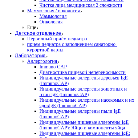
Чистка лица медицинская 2 сложности
Маммология / онкология
Маммология
Онкология
Еще
Детское отделение
Первичный приём педиатра
прием педиатра с заполнением санаторно-
курортной карты
Лаборатория
Аллергология
Immuno CAP
Диагностика пищевой непереносимости
Индивидуальные аллергены деревьев IgE
(ImmunoCAP)
Индивидуальные аллергены животных и
птиц IgE (ImmunoCAP)
Индивидуальные аллергены насекомых и их
ядовIgE (ImmunoCAP)
Индивидуальные аллергены пыли IgE
(ImmunoCAP)
Индивидуальные пищевые аллергены IgE
(ImmunoCAP): Яйцо и компоненты яйца
Индивидуальные пищевые аллергены IgE: