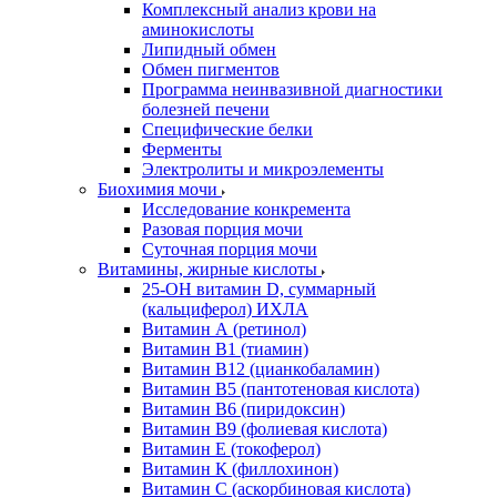
Комплексный анализ крови на
аминокислоты
Липидный обмен
Обмен пигментов
Программа неинвазивной диагностики
болезней печени
Специфические белки
Ферменты
Электролиты и микроэлементы
Биохимия мочи
Исследование конкремента
Разовая порция мочи
Суточная порция мочи
Витамины, жирные кислоты
25-OH витамин D, суммарный
(кальциферол) ИХЛА
Витамин А (ретинол)
Витамин В1 (тиамин)
Витамин В12 (цианкобаламин)
Витамин В5 (пантотеновая кислота)
Витамин В6 (пиридоксин)
Витамин В9 (фолиевая кислота)
Витамин Е (токоферол)
Витамин К (филлохинон)
Витамин С (аскорбиновая кислота)