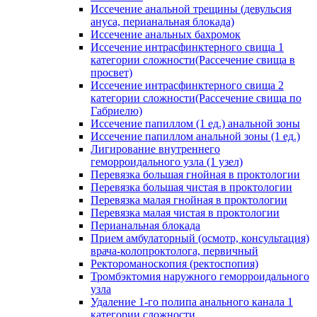
Иссечение анальной трещины (девульсия
ануса, перианальная блокада)
Иссечение анальных бахромок
Иссечение интрасфинктерного свища 1
категории сложности(Рассечение свища в
просвет)
Иссечение интрасфинктерного свища 2
категории сложности(Рассечение свища по
Габриелю)
Иссечение папиллом (1 ед.) анальной зоны
Иссечение папиллом анальной зоны (1 ед.)
Лигирование внутреннего
геморроидального узла (1 узел)
Перевязка большая гнойная в проктологии
Перевязка большая чистая в проктологии
Перевязка малая гнойная в проктологии
Перевязка малая чистая в проктологии
Перианальная блокада
Прием амбулаторный (осмотр, консультация)
врача-колопроктолога, первичный
Ректороманоскопия (ректоспопия)
Тромбэктомия наружного геморроидального
узла
Удаление 1-го полипа анального канала 1
категории сложности