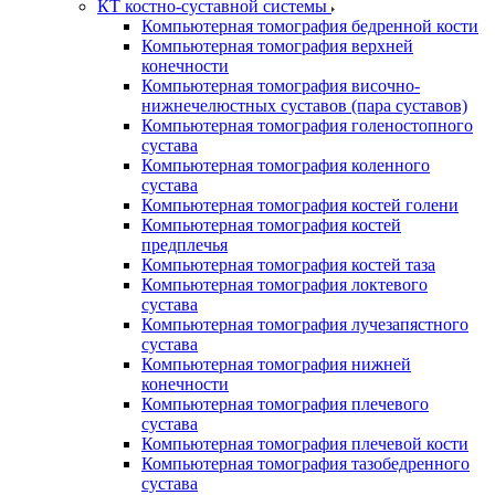
КТ костно-суставной системы
Компьютерная томография бедренной кости
Компьютерная томография верхней
конечности
Компьютерная томография височно-
нижнечелюстных суставов (пара суставов)
Компьютерная томография голеностопного
сустава
Компьютерная томография коленного
сустава
Компьютерная томография костей голени
Компьютерная томография костей
предплечья
Компьютерная томография костей таза
Компьютерная томография локтевого
сустава
Компьютерная томография лучезапястного
сустава
Компьютерная томография нижней
конечности
Компьютерная томография плечевого
сустава
Компьютерная томография плечевой кости
Компьютерная томография тазобедренного
сустава