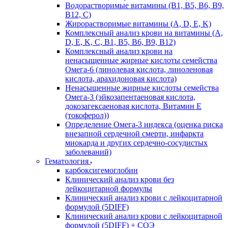
Водорастворимые витамины (B1, B5, B6, В9,
В12, С)
Жирорастворимые витамины (A, D, E, K)
Комплексный анализ крови на витамины (A,
D, E, K, C, B1, B5, B6, В9, B12)
Комплексный анализ крови на
ненасыщенные жирные кислоты семейства
Омега-6 (линолевая кислота, линоленовая
кислота, арахидоновая кислота)
Ненасыщенные жирные кислоты семейства
Омега-3 (эйкозапентаеновая кислота,
докозагексаеновая кислота, Витамин E
(токоферол))
Определение Омега-3 индекса (оценка риска
внезапной сердечной смерти, инфаркта
миокарда и других сердечно-сосудистых
заболеваний)
Гематология
карбоксигемоглобин
Клинический анализ крови без
лейкоцитарной формулы
Клинический анализ крови с лейкоцитарной
формулой (5DIFF)
Клинический анализ крови с лейкоцитарной
формулой (5DIFF) + СОЭ