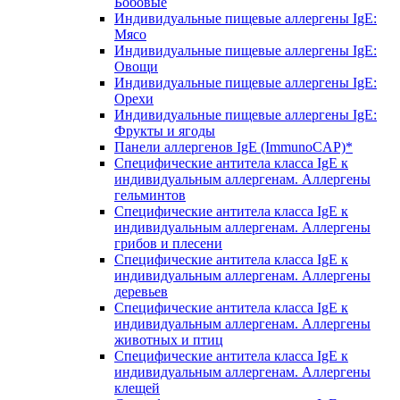
Бобовые
Индивидуальные пищевые аллергены IgE:
Мясо
Индивидуальные пищевые аллергены IgE:
Овощи
Индивидуальные пищевые аллергены IgE:
Орехи
Индивидуальные пищевые аллергены IgE:
Фрукты и ягоды
Панели аллергенов IgE (ImmunoCAP)*
Специфические антитела класса IgE к
индивидуальным аллергенам. Аллергены
гельминтов
Специфические антитела класса IgE к
индивидуальным аллергенам. Аллергены
грибов и плесени
Специфические антитела класса IgE к
индивидуальным аллергенам. Аллергены
деревьев
Специфические антитела класса IgE к
индивидуальным аллергенам. Аллергены
животных и птиц
Специфические антитела класса IgE к
индивидуальным аллергенам. Аллергены
клещей