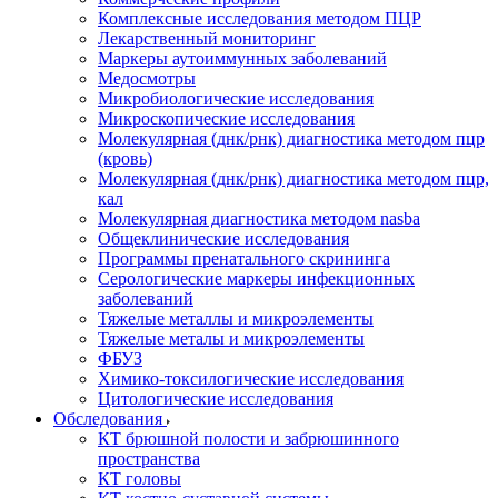
Комплексные исследования методом ПЦР
Лекарственный мониторинг
Маркеры аутоиммунных заболеваний
Медосмотры
Микробиологические исследования
Микроскопические исследования
Молекулярная (днк/рнк) диагностика методом пцр
(кровь)
Молекулярная (днк/рнк) диагностика методом пцр,
кал
Молекулярная диагностика методом nasba
Общеклинические исследования
Программы пренатального скрининга
Серологические маркеры инфекционных
заболеваний
Тяжелые металлы и микроэлементы
Тяжелые металы и микроэлементы
ФБУЗ
Химико-токсилогические исследования
Цитологические исследования
Обследования
КТ брюшной полости и забрюшинного
пространства
КТ головы