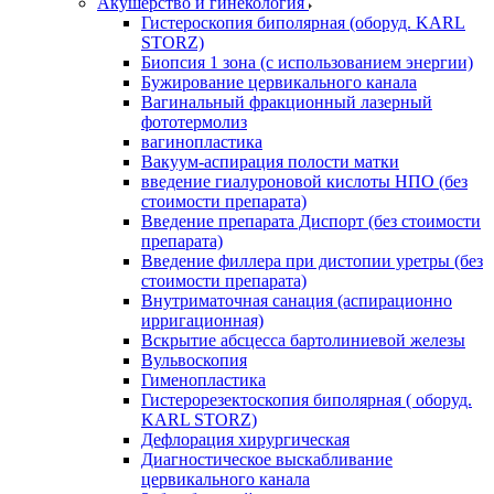
Акушерство и гинекология
Гистероскопия биполярная (оборуд. KARL
STORZ)
Биопсия 1 зона (с использованием энергии)
Бужирование цервикального канала
Вагинальный фракционный лазерный
фототермолиз
вагинопластика
Вакуум-аспирация полости матки
введение гиалуроновой кислоты НПО (без
стоимости препарата)
Введение препарата Диспорт (без стоимости
препарата)
Введение филлера при дистопии уретры (без
стоимости препарата)
Внутриматочная санация (аспирационно
ирригационная)
Вскрытие абсцесса бартолиниевой железы
Вульвоскопия
Гименопластика
Гистерорезектоскопия биполярная ( оборуд.
KARL STORZ)
Дефлорация хирургическая
Диагностическое выскабливание
цервикального канала