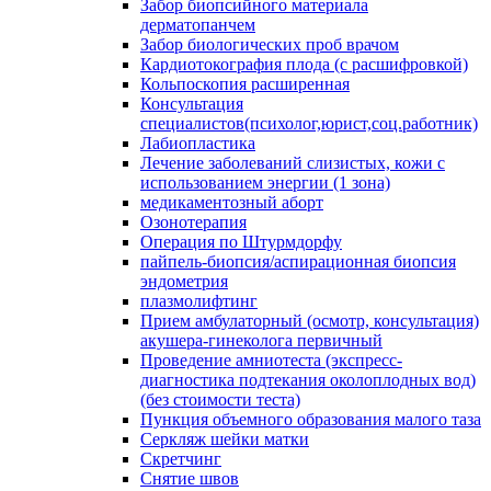
Забор биопсийного материала
дерматопанчем
Забор биологических проб врачом
Кардиотокография плода (с расшифровкой)
Кольпоскопия расширенная
Консультация
специалистов(психолог,юрист,соц.работник)
Лабиопластика
Лечение заболеваний слизистых, кожи с
использованием энергии (1 зона)
медикаментозный аборт
Озонотерапия
Операция по Штурмдорфу
пайпель-биопсия/аспирационная биопсия
эндометрия
плазмолифтинг
Прием амбулаторный (осмотр, консультация)
акушера-гинеколога первичный
Проведение амниотеста (экспресс-
диагностика подтекания околоплодных вод)
(без стоимости теста)
Пункция объемного образования малого таза
Серкляж шейки матки
Скретчинг
Снятие швов