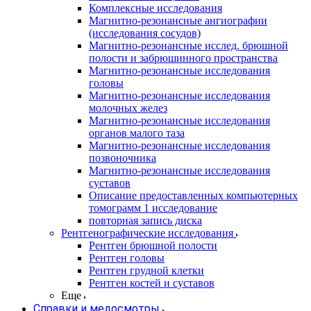
Комплексные исследования
Магнитно-резонансные ангиографии
(исследования сосудов)
Магнитно-резонансные исслед. брюшной
полости и забрюшинного пространства
Магнитно-резонансные исследования
головы
Магнитно-резонансные исследования
молочных желез
Магнитно-резонансные исследования
органов малого таза
Магнитно-резонансные исследования
позвоночника
Магнитно-резонансные исследования
суставов
Описание предоставленных компьютерных
томограмм 1 исследование
повторная запись диска
Рентгенографические исследования
Рентген брюшной полости
Рентген головы
Рентген грудной клетки
Рентген костей и суставов
Еще
Справки и медосмотры