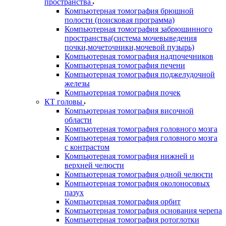
пространства
Компьютерная томография брюшной
полости (поисковая программа)
Компьютерная томография забрюшинного
пространства(система мочевыведения
почки,мочеточники,мочевой пузырь)
Компьютерная томография надпочечников
Компьютерная томография печени
Компьютерная томография поджелудочной
железы
Компьютерная томография почек
КТ головы
Компьютерная томография височной
области
Компьютерная томография головного мозга
Компьютерная томография головного мозга
с контрастом
Компьютерная томография нижней и
верхней челюсти
Компьютерная томография одной челюсти
Компьютерная томография околоносовых
пазух
Компьютерная томография орбит
Компьютерная томография основания черепа
Компьютерная томография ротоглотки