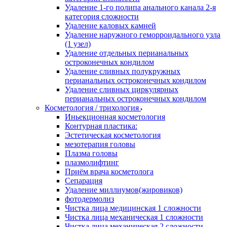
Удаление 1-го полипа анального канала 2-я
категория сложности
Удаление каловых камней
Удаление наружного геморроидального узла
(1 узел)
Удаление отдельных перианальных
остроконечных кондилом
Удаление сливных полукружных
перианальных остроконечных кондилом
Удаление сливных циркулярных
перианальных остроконечных кондилом
Косметология / трихология
Иньекционная косметология
Контурная пластика:
Эстетическая косметология
мезотерапия головы
Плазма головы
плазмолифтинг
Приём врача косметолога
Сепарация
Удаление миллиумов(жировиков)
фотодермолиз
Чистка лица медицинская 1 сложности
Чистка лица механическая 1 сложности
Чистка лица механическая 2 сложности