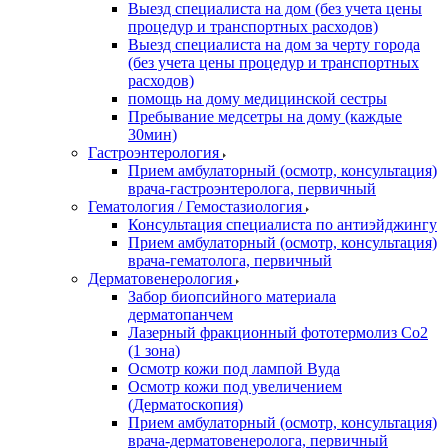
Выезд специалиста на дом (без учета цены
процедур и транспортных расходов)
Выезд специалиста на дом за черту города
(без учета цены процедур и транспортных
расходов)
помощь на дому медицинской сестры
Пребывание медсетры на дому (каждые
30мин)
Гастроэнтерология
Прием амбулаторный (осмотр, консультация)
врача-гастроэнтеролога, первичный
Гематология / Гемостазиология
Консультация специалиста по антиэйджингу
Прием амбулаторный (осмотр, консультация)
врача-гематолога, первичный
Дерматовенерология
Забор биопсийного материала
дерматопанчем
Лазерный фракционный фототермолиз Со2
(1 зона)
Осмотр кожи под лампой Вуда
Осмотр кожи под увеличением
(Дерматоскопия)
Прием амбулаторный (осмотр, консультация)
врача-дерматовенеролога, первичный