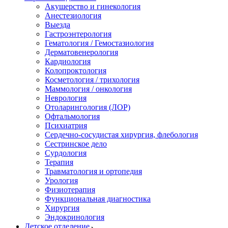
Акушерство и гинекология
Анестезиология
Выезда
Гастроэнтерология
Гематология / Гемостазиология
Дерматовенерология
Кардиология
Колопроктология
Косметология / трихология
Маммология / онкология
Неврология
Отоларингология (ЛОР)
Офтальмология
Психиатрия
Сердечно-сосудистая хирургия, флебология
Сестринское дело
Сурдология
Терапия
Травматология и ортопедия
Урология
Физиотерапия
Функциональная диагностика
Хирургия
Эндокринология
Детское отделение