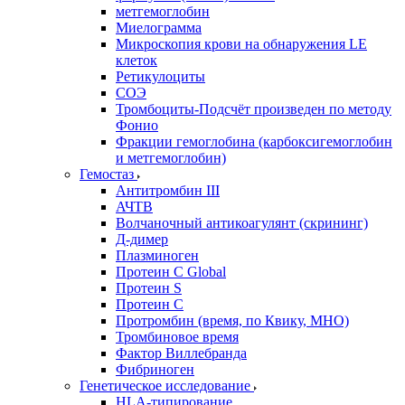
метгемоглобин
Миелограмма
Микроскопия крови на обнаружения LE
клеток
Ретикулоциты
СОЭ
Тромбоциты-Подсчёт произведен по методу
Фонио
Фракции гемоглобина (карбоксигемоглобин
и метгемоглобин)
Гемостаз
Антитромбин III
АЧТВ
Волчаночный антикоагулянт (скрининг)
Д-димер
Плазминоген
Протеин C Global
Протеин S
Протеин С
Протромбин (время, по Квику, МНО)
Тромбиновое время
Фактор Виллебранда
Фибриноген
Генетическое исследование
HLA-типирование