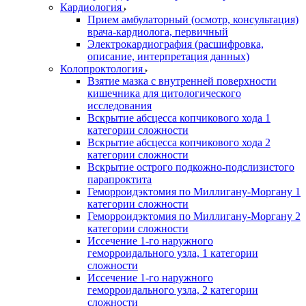
Кардиология
Прием амбулаторный (осмотр, консультация)
врача-кардиолога, первичный
Электрокардиография (расшифровка,
описание, интерпретация данных)
Колопроктология
Взятие мазка с внутренней поверхности
кишечника для цитологического
исследования
Вскрытие абсцесса копчикового хода 1
категории сложности
Вскрытие абсцесса копчикового хода 2
категории сложности
Вскрытие острого подкожно-подслизистого
парапроктита
Геморроидэктомия по Миллигану-Моргану 1
категории сложности
Геморроидэктомия по Миллигану-Моргану 2
категории сложности
Иссечение 1-го наружного
геморроидального узла, 1 категории
сложности
Иссечение 1-го наружного
геморроидального узла, 2 категории
сложности