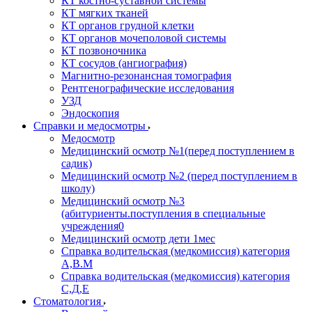
КТ костно-суставной системы
КТ мягких тканей
КТ органов грудной клетки
КТ органов мочеполовой системы
КТ позвоночника
КТ сосудов (ангиография)
Магнитно-резонансная томография
Рентгенографические исследования
УЗД
Эндоскопия
Справки и медосмотры
Медосмотр
Медицинский осмотр №1(перед поступлением в
садик)
Медицинский осмотр №2 (перед поступлением в
школу)
Медицинский осмотр №3
(абитуриенты.поступления в специальные
учреждения0
Медицинский осмотр дети 1мес
Справка водительская (медкомиссия) категория
А,В.М
Справка водительская (медкомиссия) категория
С,Д,Е
Стоматология