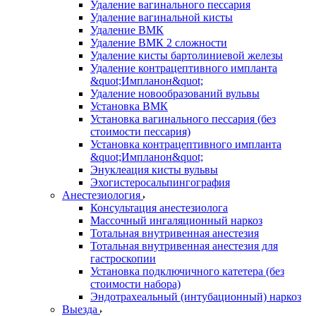
Удаление вагинального пессария
Удаление вагинальной кисты
Удаление ВМК
Удаление ВМК 2 сложности
Удаление кисты бартолиниевой железы
Удаление контрацептивного импланта
&quot;Импланон&quot;
Удаление новообразований вульвы
Установка ВМК
Установка вагинального пессария (без
стоимости пессария)
Установка контрацептивного импланта
&quot;Импланон&quot;
Энуклеация кисты вульвы
Эхогистеросальпингография
Анестезиология
Консультация анестезиолога
Массочный ингаляционный наркоз
Тотальная внутривенная анестезия
Тотальная внутривенная анестезия для
гастроскопии
Установка подключичного катетера (без
стоимости набора)
Эндотрахеальный (интубационный) наркоз
Выезда