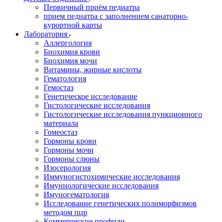
Первичный приём педиатра
прием педиатра с заполнением санаторно-
курортной карты
Лаборатория
Аллергология
Биохимия крови
Биохимия мочи
Витамины, жирные кислоты
Гематология
Гемостаз
Генетическое исследование
Гистологические исследования
Гистологические исследования пункционного
материала
Гомеостаз
Гормоны крови
Гормоны мочи
Гормоны слюны
Изосерология
Иммуногистохимические исследования
Имуннологические исследования
Имуногематология
Исследование генетических полиморфизмов
методом пцр
Коммерческие профили