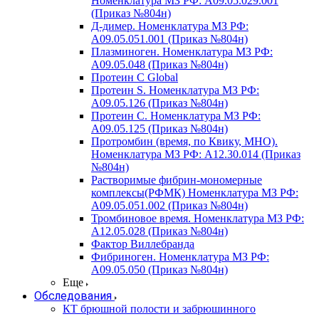
Номенклатура МЗ РФ: A09.05.029.001
(Приказ №804н)
Д-димер. Номенклатура МЗ РФ:
A09.05.051.001 (Приказ №804н)
Плазминоген. Номенклатура МЗ РФ:
A09.05.048 (Приказ №804н)
Протеин C Global
Протеин S. Номенклатура МЗ РФ:
A09.05.126 (Приказ №804н)
Протеин С. Номенклатура МЗ РФ:
A09.05.125 (Приказ №804н)
Протромбин (время, по Квику, МНО).
Номенклатура МЗ РФ: A12.30.014 (Приказ
№804н)
Растворимые фибрин-мономерные
комплексы(РФМК) Номенклатура МЗ РФ:
A09.05.051.002 (Приказ №804н)
Тромбиновое время. Номенклатура МЗ РФ:
A12.05.028 (Приказ №804н)
Фактор Виллебранда
Фибриноген. Номенклатура МЗ РФ:
A09.05.050 (Приказ №804н)
Еще
Обследования
КТ брюшной полости и забрюшинного