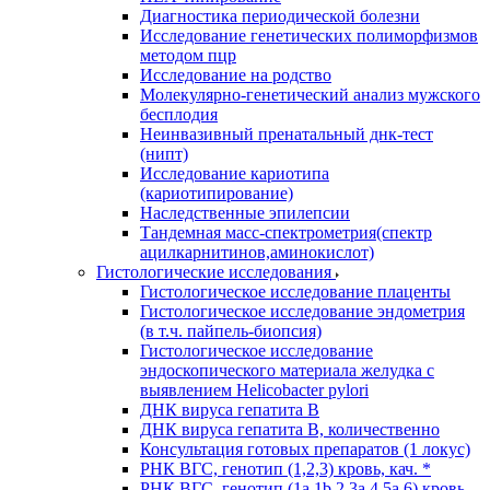
Диагностика периодической болезни
Исследование генетических полиморфизмов
методом пцр
Исследование на родство
Молекулярно-генетический анализ мужского
бесплодия
Неинвазивный пренатальный днк-тест
(нипт)
Исследование кариотипа
(кариотипирование)
Наследственные эпилепсии
Тандемная масс-спектрометрия(спектр
ацилкарнитинов,аминокислот)
Гистологические исследования
Гистологическое исследование плаценты
Гистологическое исследование эндометрия
(в т.ч. пайпель-биопсия)
Гистологическое исследование
эндоскопического материала желудка с
выявлением Helicobacter pylori
ДНК вируса гепатита B
ДНК вируса гепатита B, количественно
Консультация готовых препаратов (1 локус)
РНК ВГC, генотип (1,2,3) кровь, кач. *
РНК ВГC, генотип (1a,1b,2,3a,4,5a,6) кровь,