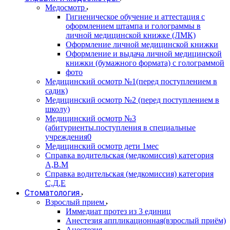
Медосмотр
Гигиеническое обучение и аттестация с
оформлением штампа и голограммы в
личной медицинской книжке (ЛМК)
Оформление личной медицинской книжки
Оформление и выдача личной медицинской
книжки (бумажного формата) с голограммой
фото
Медицинский осмотр №1(перед поступлением в
садик)
Медицинский осмотр №2 (перед поступлением в
школу)
Медицинский осмотр №3
(абитуриенты.поступления в специальные
учреждения0
Медицинский осмотр дети 1мес
Справка водительская (медкомиссия) категория
А,В.М
Справка водительская (медкомиссия) категория
С,Д,Е
Стоматология
Взрослый прием
Иммедиат протез из 3 единиц
Анестезия аппликационная(взрослый приём)
Анестезия