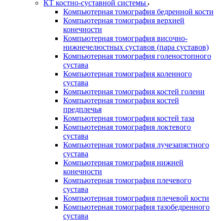
КТ костно-суставной системы
Компьютерная томография бедренной кости
Компьютерная томография верхней
конечности
Компьютерная томография височно-
нижнечелюстных суставов (пара суставов)
Компьютерная томография голеностопного
сустава
Компьютерная томография коленного
сустава
Компьютерная томография костей голени
Компьютерная томография костей
предплечья
Компьютерная томография костей таза
Компьютерная томография локтевого
сустава
Компьютерная томография лучезапястного
сустава
Компьютерная томография нижней
конечности
Компьютерная томография плечевого
сустава
Компьютерная томография плечевой кости
Компьютерная томография тазобедренного
сустава