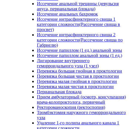
Иссечение анальной трещины (девульсия
ануса, перианальная блокада)
Иссечение анальных бахромок
Иссечение интрасфинктерного свища 1
категории сложности(Рассечение свища в
просвет)
Иссечение интрасфинктерного свища 2
категории сложности(Рассечение свища по
Габриелю)
Иссечение папиллом (1 ед.) анальной зоны
Иссечение папиллом анальной зоны (1 ед.)
Лигирование внутреннего
геморроидального узла (1 узел)
Перевязка большая гнойная в проктологии
Перевязка большая чистая в проктологии
Перевязка малая гнойная в проктологии
Перевязка малая чистая в проктологии
Перианальная блокада
Прием амбулаторный (осмотр, консультация)
врача-колопроктолога, первичный
Ректороманоскопия (ректоспопия)
Тромбэктомия наружного геморроидального
узла
Удаление 1-го полипа анального канала 1
категории сложности