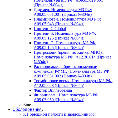
Номенклатура МЗ РФ: A09.05.029.001
(Приказ №804н)
Д-димер. Номенклатура МЗ РФ:
A09.05.051.001 (Приказ №804н)
Плазминоген. Номенклатура МЗ РФ:
A09.05.048 (Приказ №804н)
Протеин C Global
Протеин S. Номенклатура МЗ РФ:
A09.05.126 (Приказ №804н)
Протеин С. Номенклатура МЗ РФ:
A09.05.125 (Приказ №804н)
Протромбин (время, по Квику, МНО).
Номенклатура МЗ РФ: A12.30.014 (Приказ
№804н)
Растворимые фибрин-мономерные
комплексы(РФМК) Номенклатура МЗ РФ:
A09.05.051.002 (Приказ №804н)
Тромбиновое время. Номенклатура МЗ РФ:
A12.05.028 (Приказ №804н)
Фактор Виллебранда
Фибриноген. Номенклатура МЗ РФ:
A09.05.050 (Приказ №804н)
Еще
Обследования
КТ брюшной полости и забрюшинного