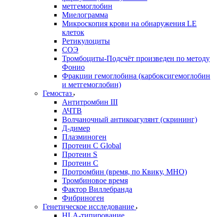
метгемоглобин
Миелограмма
Микроскопия крови на обнаружения LE
клеток
Ретикулоциты
СОЭ
Тромбоциты-Подсчёт произведен по методу
Фонио
Фракции гемоглобина (карбоксигемоглобин
и метгемоглобин)
Гемостаз
Антитромбин III
АЧТВ
Волчаночный антикоагулянт (скрининг)
Д-димер
Плазминоген
Протеин C Global
Протеин S
Протеин С
Протромбин (время, по Квику, МНО)
Тромбиновое время
Фактор Виллебранда
Фибриноген
Генетическое исследование
HLA-типирование