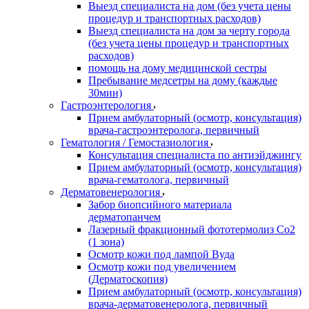
Выезд специалиста на дом (без учета цены
процедур и транспортных расходов)
Выезд специалиста на дом за черту города
(без учета цены процедур и транспортных
расходов)
помощь на дому медицинской сестры
Пребывание медсетры на дому (каждые
30мин)
Гастроэнтерология
Прием амбулаторный (осмотр, консультация)
врача-гастроэнтеролога, первичный
Гематология / Гемостазиология
Консультация специалиста по антиэйджингу
Прием амбулаторный (осмотр, консультация)
врача-гематолога, первичный
Дерматовенерология
Забор биопсийного материала
дерматопанчем
Лазерный фракционный фототермолиз Со2
(1 зона)
Осмотр кожи под лампой Вуда
Осмотр кожи под увеличением
(Дерматоскопия)
Прием амбулаторный (осмотр, консультация)
врача-дерматовенеролога, первичный