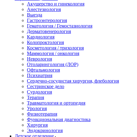
Акушерство и гинекология
Анестезиология
Выезда
Гастроэнтерология
Гематология / Гемостазиология
Дерматовенерология
Кардиология
Колопроктология
Косметология / трихология
Маммология / онкология
Неврология
Отоларингология (ЛОР)
Офтальмология
Психиатрия
Сердечно-сосудистая хирургия, флебология
Сестринское дело
Сурдология
Терапия
Травматология и ортопедия
Урология
Физиотерапия
Функциональная диагностика
Хирургия
Эндокринология
Детское отделение