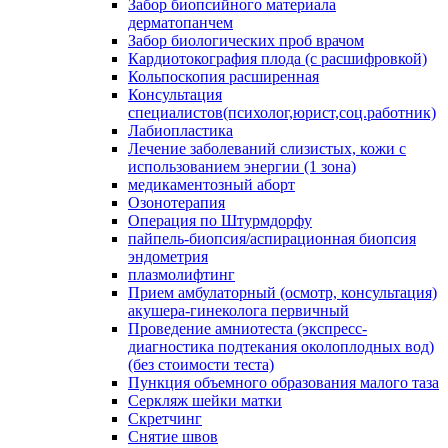
Забор биопсийного материала
дерматопанчем
Забор биологических проб врачом
Кардиотокография плода (с расшифровкой)
Кольпоскопия расширенная
Консультация
специалистов(психолог,юрист,соц.работник)
Лабиопластика
Лечение заболеваний слизистых, кожи с
использованием энергии (1 зона)
медикаментозный аборт
Озонотерапия
Операция по Штурмдорфу
пайпель-биопсия/аспирационная биопсия
эндометрия
плазмолифтинг
Прием амбулаторный (осмотр, консультация)
акушера-гинеколога первичный
Проведение амниотеста (экспресс-
диагностика подтекания околоплодных вод)
(без стоимости теста)
Пункция объемного образования малого таза
Серкляж шейки матки
Скретчинг
Снятие швов