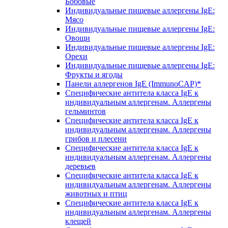
Бобовые
Индивидуальные пищевые аллергены IgE:
Мясо
Индивидуальные пищевые аллергены IgE:
Овощи
Индивидуальные пищевые аллергены IgE:
Орехи
Индивидуальные пищевые аллергены IgE:
Фрукты и ягоды
Панели аллергенов IgE (ImmunoCAP)*
Специфические антитела класса IgE к
индивидуальным аллергенам. Аллергены
гельминтов
Специфические антитела класса IgE к
индивидуальным аллергенам. Аллергены
грибов и плесени
Специфические антитела класса IgE к
индивидуальным аллергенам. Аллергены
деревьев
Специфические антитела класса IgE к
индивидуальным аллергенам. Аллергены
животных и птиц
Специфические антитела класса IgE к
индивидуальным аллергенам. Аллергены
клещей