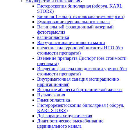
Акушерство и гинекология
Гистероскопия биполярная (оборуд. KARL
STORZ)
Биопсия 1 зона (с использованием энергии)
Бужирование цервикального канала
Вагинальный фракционный лазерный
фототермолиз
вагинопластика
Вакуум-аспирация полости матки
введение гиалуроновой кислоты НПО (без
стоимости препарата)
Введение препарата Диспорт (без стоимости
препарата)
Введение филлера при дистопии уретры (без
стоимости препарата)
Внутриматочная санация (аспирационно
ирригационная)
Вскрытие абсцесса бартолиниевой железы
Вульвоскопия
Гименопластика
Гистерорезектоскопия биполярная ( оборуд.
KARL STORZ)
Дефлорация хирургическая
Диагностическое выскабливание
цервикального канала