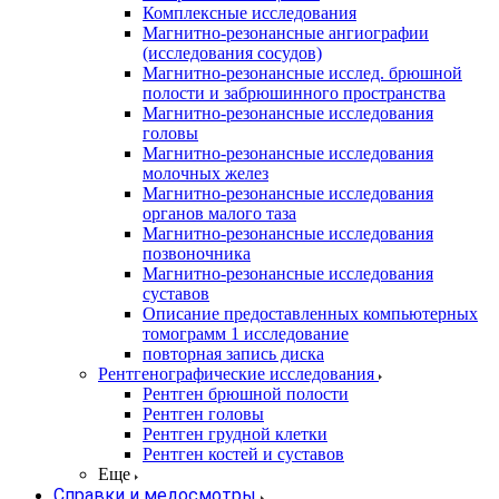
Комплексные исследования
Магнитно-резонансные ангиографии
(исследования сосудов)
Магнитно-резонансные исслед. брюшной
полости и забрюшинного пространства
Магнитно-резонансные исследования
головы
Магнитно-резонансные исследования
молочных желез
Магнитно-резонансные исследования
органов малого таза
Магнитно-резонансные исследования
позвоночника
Магнитно-резонансные исследования
суставов
Описание предоставленных компьютерных
томограмм 1 исследование
повторная запись диска
Рентгенографические исследования
Рентген брюшной полости
Рентген головы
Рентген грудной клетки
Рентген костей и суставов
Еще
Справки и медосмотры