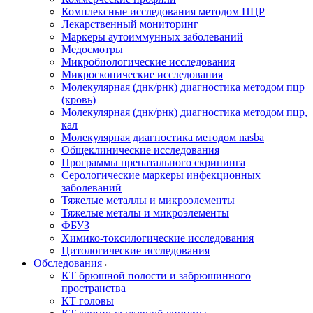
Комплексные исследования методом ПЦР
Лекарственный мониторинг
Маркеры аутоиммунных заболеваний
Медосмотры
Микробиологические исследования
Микроскопические исследования
Молекулярная (днк/рнк) диагностика методом пцр
(кровь)
Молекулярная (днк/рнк) диагностика методом пцр,
кал
Молекулярная диагностика методом nasba
Общеклинические исследования
Программы пренатального скрининга
Серологические маркеры инфекционных
заболеваний
Тяжелые металлы и микроэлементы
Тяжелые металы и микроэлементы
ФБУЗ
Химико-токсилогические исследования
Цитологические исследования
Обследования
КТ брюшной полости и забрюшинного
пространства
КТ головы