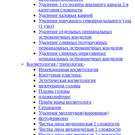
Удаление 1-го полипа анального канала 2-я
категория сложности
Удаление каловых камней
Удаление наружного геморроидального узла
(1 узел)
Удаление отдельных перианальных
остроконечных кондилом
Удаление сливных полукружных
перианальных остроконечных кондилом
Удаление сливных циркулярных
перианальных остроконечных кондилом
Косметология / трихология
Иньекционная косметология
Контурная пластика:
Эстетическая косметология
мезотерапия головы
Плазма головы
плазмолифтинг
Приём врача косметолога
Сепарация
Удаление миллиумов(жировиков)
фотодермолиз
Чистка лица медицинская 1 сложности
Чистка лица механическая 1 сложности
Чистка лица механическая 2 сложности