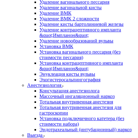
Удаление вагинального пессария
Удаление вагинальной кисты
Удаление ВМК
Удаление ВМК 2 сложности
Удаление кисты бартолиниевой железы
Удаление контрацептивного импланта
&quot;Импланон&quot;
Удаление новообразований вульвы
Установка ВМК
Установка вагинального пессария (без
стоимости пессария)
Установка контрацептивного импланта
&quot;Импланон&quot;
Энуклеация кисты вульвы
Эхогистеросальпингография
Анестезиология
Консультация анестезиолога
Массочный ингаляционный наркоз
Тотальная внутривенная анестезия
Тотальная внутривенная анестезия для
гастроскопии
Установка подключичного катетера (без
стоимости набора)
Эндотрахеальный (интубационный) наркоз
Выезда