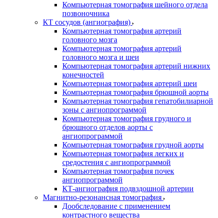
Компьютерная томография шейного отдела
позвоночника
КТ сосудов (ангиография)
Компьютерная томография артерий
головного мозга
Компьютерная томография артерий
головного мозга и шеи
Компьютерная томография артерий нижних
конечностей
Компьютерная томография артерий шеи
Компьютерная томография брюшной аорты
Компьютерная томография гепатобилиарной
зоны с ангиопрограммой
Компьютерная томография грудного и
брюшного отделов аорты с
ангиопрограммой
Компьютерная томография грудной аорты
Компьютерная томография легких и
средостения с ангиопрограммой
Компьютерная томография почек
ангиопрограммой
КТ-ангиография подвздошной артерии
Магнитно-резонансная томография
Дообследование с применением
контрастного вещества