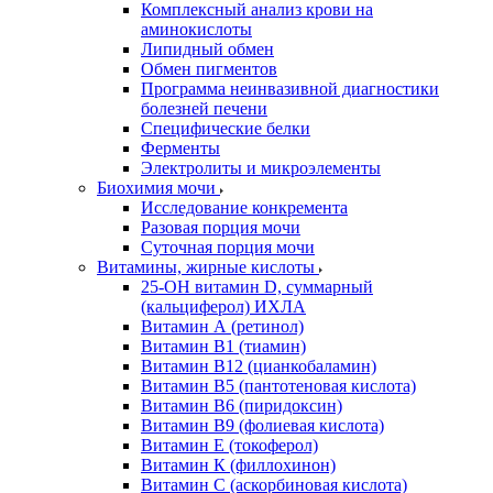
Комплексный анализ крови на
аминокислоты
Липидный обмен
Обмен пигментов
Программа неинвазивной диагностики
болезней печени
Специфические белки
Ферменты
Электролиты и микроэлементы
Биохимия мочи
Исследование конкремента
Разовая порция мочи
Суточная порция мочи
Витамины, жирные кислоты
25-OH витамин D, суммарный
(кальциферол) ИХЛА
Витамин А (ретинол)
Витамин В1 (тиамин)
Витамин В12 (цианкобаламин)
Витамин В5 (пантотеновая кислота)
Витамин В6 (пиридоксин)
Витамин В9 (фолиевая кислота)
Витамин Е (токоферол)
Витамин К (филлохинон)
Витамин С (аскорбиновая кислота)