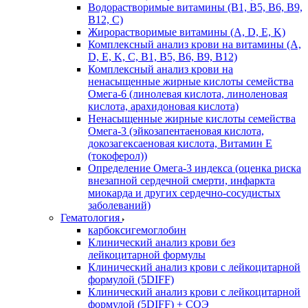
Водорастворимые витамины (B1, B5, B6, В9,
В12, С)
Жирорастворимые витамины (A, D, E, K)
Комплексный анализ крови на витамины (A,
D, E, K, C, B1, B5, B6, В9, B12)
Комплексный анализ крови на
ненасыщенные жирные кислоты семейства
Омега-6 (линолевая кислота, линоленовая
кислота, арахидоновая кислота)
Ненасыщенные жирные кислоты семейства
Омега-3 (эйкозапентаеновая кислота,
докозагексаеновая кислота, Витамин E
(токоферол))
Определение Омега-3 индекса (оценка риска
внезапной сердечной смерти, инфаркта
миокарда и других сердечно-сосудистых
заболеваний)
Гематология
карбоксигемоглобин
Клинический анализ крови без
лейкоцитарной формулы
Клинический анализ крови с лейкоцитарной
формулой (5DIFF)
Клинический анализ крови с лейкоцитарной
формулой (5DIFF) + СОЭ