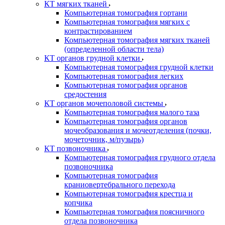
КТ мягких тканей
Компьютерная томография гортани
Компьютерная томография мягких с
контрастированием
Компьютерная томография мягких тканей
(определенной области тела)
КТ органов грудной клетки
Компьютерная томография грудной клетки
Компьютерная томография легких
Компьютерная томография органов
средостения
КТ органов мочеполовой системы
Компьютерная томография малого таза
Компьютерная томография органов
мочеобразования и мочеотделения (почки,
мочеточник, м/пузырь)
КТ позвоночника
Компьютерная томография грудного отдела
позвоночника
Компьютерная томография
краниовертебрального перехода
Компьютерная томография крестца и
копчика
Компьютерная томография поясничного
отдела позвоночника