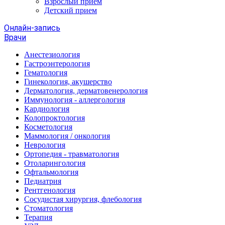
Взрослый прием
Детский прием
Онлайн-запись
Врачи
Анестезиология
Гастроэнтерология
Гематология
Гинекология, акушерство
Дерматология, дерматовенерология
Иммунология - аллергология
Кардиология
Колопроктология
Косметология
Маммология / онкология
Неврология
Ортопедия - травматология
Отоларингология
Офтальмология
Педиатрия
Рентгенология
Сосудистая хирургия, флебология
Стоматология
Терапия