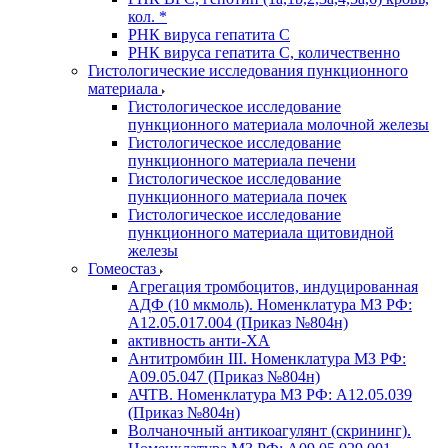
кол. *
РНК вируса гепатита C
РНК вируса гепатита C, количественно
Гистологические исследования пункционного
материала
Гистологическое исследование
пункционного материала молочной железы
Гистологическое исследование
пункционного материала печени
Гистологическое исследование
пункционного материала почек
Гистологическое исследование
пункционного материала щитовидной
железы
Гомеостаз
Агрегация тромбоцитов, индуцированная
АДФ (10 мкмоль). Номенклатура МЗ РФ:
A12.05.017.004 (Приказ №804н)
активность анти-ХА
Антитромбин III. Номенклатура МЗ РФ:
A09.05.047 (Приказ №804н)
АЧТВ. Номенклатура МЗ РФ: A12.05.039
(Приказ №804н)
Волчаночный антикоагулянт (скрининг).