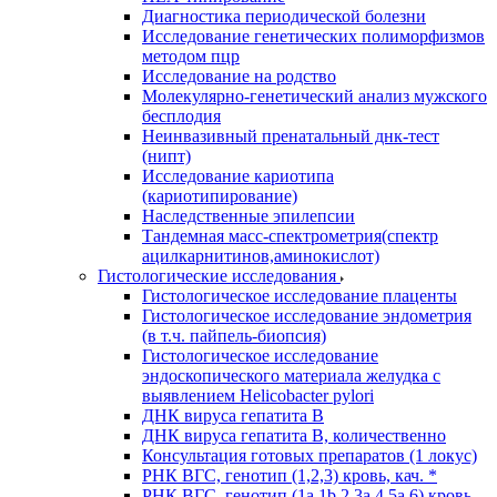
Диагностика периодической болезни
Исследование генетических полиморфизмов
методом пцр
Исследование на родство
Молекулярно-генетический анализ мужского
бесплодия
Неинвазивный пренатальный днк-тест
(нипт)
Исследование кариотипа
(кариотипирование)
Наследственные эпилепсии
Тандемная масс-спектрометрия(спектр
ацилкарнитинов,аминокислот)
Гистологические исследования
Гистологическое исследование плаценты
Гистологическое исследование эндометрия
(в т.ч. пайпель-биопсия)
Гистологическое исследование
эндоскопического материала желудка с
выявлением Helicobacter pylori
ДНК вируса гепатита B
ДНК вируса гепатита B, количественно
Консультация готовых препаратов (1 локус)
РНК ВГC, генотип (1,2,3) кровь, кач. *
РНК ВГC, генотип (1a,1b,2,3a,4,5a,6) кровь,