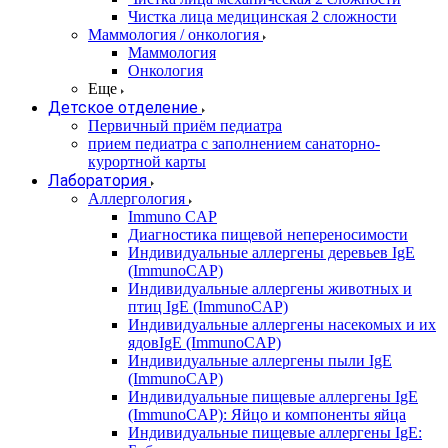
Чистка лица медицинская 2 сложности
Маммология / онкология
Маммология
Онкология
Еще
Детское отделение
Первичный приём педиатра
прием педиатра с заполнением санаторно-
курортной карты
Лаборатория
Аллергология
Immuno CAP
Диагностика пищевой непереносимости
Индивидуальные аллергены деревьев IgE
(ImmunoCAP)
Индивидуальные аллергены животных и
птиц IgE (ImmunoCAP)
Индивидуальные аллергены насекомых и их
ядовIgE (ImmunoCAP)
Индивидуальные аллергены пыли IgE
(ImmunoCAP)
Индивидуальные пищевые аллергены IgE
(ImmunoCAP): Яйцо и компоненты яйца
Индивидуальные пищевые аллергены IgE: