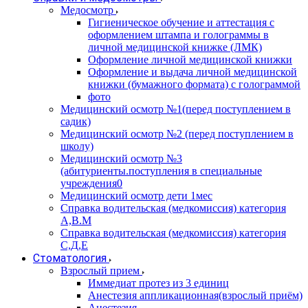
Медосмотр
Гигиеническое обучение и аттестация с
оформлением штампа и голограммы в
личной медицинской книжке (ЛМК)
Оформление личной медицинской книжки
Оформление и выдача личной медицинской
книжки (бумажного формата) с голограммой
фото
Медицинский осмотр №1(перед поступлением в
садик)
Медицинский осмотр №2 (перед поступлением в
школу)
Медицинский осмотр №3
(абитуриенты.поступления в специальные
учреждения0
Медицинский осмотр дети 1мес
Справка водительская (медкомиссия) категория
А,В.М
Справка водительская (медкомиссия) категория
С,Д,Е
Стоматология
Взрослый прием
Иммедиат протез из 3 единиц
Анестезия аппликационная(взрослый приём)
Анестезия