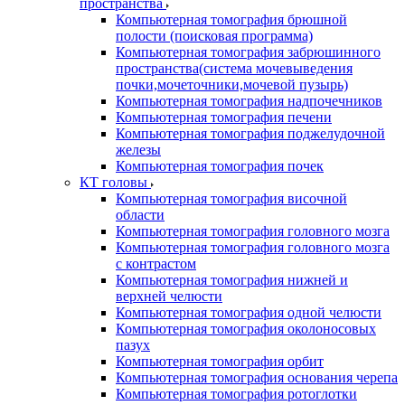
пространства
Компьютерная томография брюшной
полости (поисковая программа)
Компьютерная томография забрюшинного
пространства(система мочевыведения
почки,мочеточники,мочевой пузырь)
Компьютерная томография надпочечников
Компьютерная томография печени
Компьютерная томография поджелудочной
железы
Компьютерная томография почек
КТ головы
Компьютерная томография височной
области
Компьютерная томография головного мозга
Компьютерная томография головного мозга
с контрастом
Компьютерная томография нижней и
верхней челюсти
Компьютерная томография одной челюсти
Компьютерная томография околоносовых
пазух
Компьютерная томография орбит
Компьютерная томография основания черепа
Компьютерная томография ротоглотки