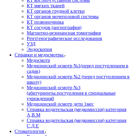
КТ костно-суставной системы
КТ мягких тканей
КТ органов грудной клетки
КТ органов мочеполовой системы
КТ позвоночника
КТ сосудов (ангиография)
Магнитно-резонансная томография
Рентгенографические исследования
УЗД
Эндоскопия
Справки и медосмотры
Медосмотр
Медицинский осмотр №1(перед поступлением в
садик)
Медицинский осмотр №2 (перед поступлением в
школу)
Медицинский осмотр №3
(абитуриенты.поступления в специальные
учреждения0
Медицинский осмотр дети 1мес
Справка водительская (медкомиссия) категория
А,В.М
Справка водительская (медкомиссия) категория
С,Д,Е
Стоматология