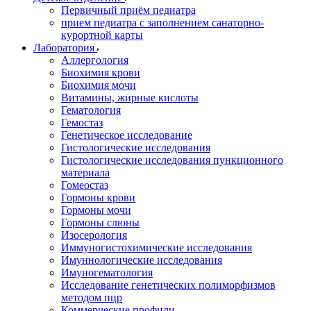
Первичный приём педиатра
прием педиатра с заполнением санаторно-
курортной карты
Лаборатория
Аллергология
Биохимия крови
Биохимия мочи
Витамины, жирные кислоты
Гематология
Гемостаз
Генетическое исследование
Гистологические исследования
Гистологические исследования пункционного
материала
Гомеостаз
Гормоны крови
Гормоны мочи
Гормоны слюны
Изосерология
Иммуногистохимические исследования
Имуннологические исследования
Имуногематология
Исследование генетических полиморфизмов
методом пцр
Коммерческие профили