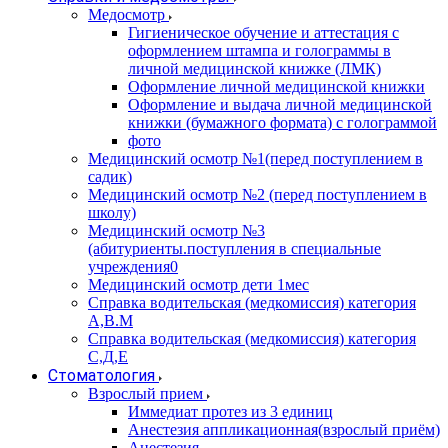
Медосмотр
Гигиеническое обучение и аттестация с
оформлением штампа и голограммы в
личной медицинской книжке (ЛМК)
Оформление личной медицинской книжки
Оформление и выдача личной медицинской
книжки (бумажного формата) с голограммой
фото
Медицинский осмотр №1(перед поступлением в
садик)
Медицинский осмотр №2 (перед поступлением в
школу)
Медицинский осмотр №3
(абитуриенты.поступления в специальные
учреждения0
Медицинский осмотр дети 1мес
Справка водительская (медкомиссия) категория
А,В.М
Справка водительская (медкомиссия) категория
С,Д,Е
Стоматология
Взрослый прием
Иммедиат протез из 3 единиц
Анестезия аппликационная(взрослый приём)
Анестезия