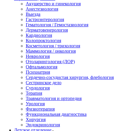
Акушерство и гинекология
Анестезиология
Выезда
Гастроэнтерология
Гематология / Гемостазиология
Дерматовенерология
Кардиология
Колопроктология
Косметология / трихология
Маммология / онкология
Неврология
Отоларингология (ЛОР)
Офтальмология
Психиатрия
Сердечно-сосудистая хирургия, флебология
Сестринское дело
Сурдология
Терапия
Травматология и ортопедия
Урология
Физиотерапия
Функциональная диагностика
Хирургия
Эндокринология
Детское отделение