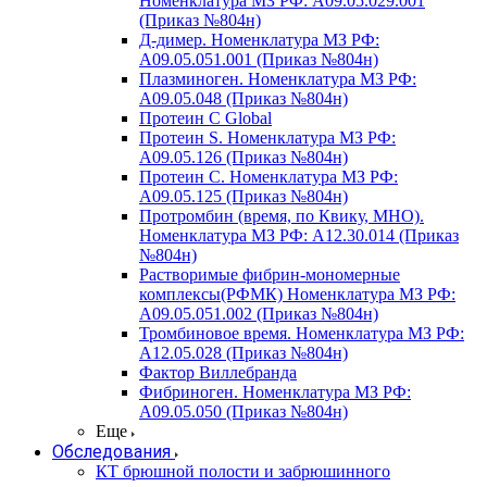
Номенклатура МЗ РФ: A09.05.029.001
(Приказ №804н)
Д-димер. Номенклатура МЗ РФ:
A09.05.051.001 (Приказ №804н)
Плазминоген. Номенклатура МЗ РФ:
A09.05.048 (Приказ №804н)
Протеин C Global
Протеин S. Номенклатура МЗ РФ:
A09.05.126 (Приказ №804н)
Протеин С. Номенклатура МЗ РФ:
A09.05.125 (Приказ №804н)
Протромбин (время, по Квику, МНО).
Номенклатура МЗ РФ: A12.30.014 (Приказ
№804н)
Растворимые фибрин-мономерные
комплексы(РФМК) Номенклатура МЗ РФ:
A09.05.051.002 (Приказ №804н)
Тромбиновое время. Номенклатура МЗ РФ:
A12.05.028 (Приказ №804н)
Фактор Виллебранда
Фибриноген. Номенклатура МЗ РФ:
A09.05.050 (Приказ №804н)
Еще
Обследования
КТ брюшной полости и забрюшинного