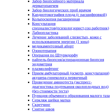
Забор биопсийного материала
дерматопанчем
Забор биологических проб врачом
Кардиотокография плода (с расшифровкой)
Кольпоскопия расширенная
Консультация
специалистов(психолог,юрист,соц.работник)
Лабиопластика
Лечение заболеваний слизистых, кожи с
использованием энергии (1 зона)
медикаментозный аборт
Озонотерапия
Операция по Штурмдорфу
пайпель-биопсия/аспирационная биопсия
эндометрия
плазмолифтинг
Прием амбулаторный (осмотр, консультация)
акушера-гинеколога первичный
Проведение амниотеста (экспресс-
диагностика подтекания околоплодных вод)
(без стоимости теста)
Пункция объемного образования малого таза
Серкляж шейки матки
Скретчинг
Снятие швов