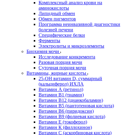
Комплексный анализ крови на
аминокислоты
Липидный обмен
Обмен пигментов
Программа неинвазивной диагностики
болезней печени
Специфические белки
Ферменты
Электролиты и микроэлементы
Биохимия мочи
Исследование конкремента
Разовая порция мочи
Суточная порция мочи
Витамины, жирные кислоты
25-OH витамин D, суммарный
(кальциферол) ИХЛА
Витамин А (ретинол)
Витамин В1 (тиамин)
Витамин В12 (цианкобаламин)
Витамин В5 (пантотеновая кислота)
Витамин В6 (пиридоксин)
Витамин В9 (фолиевая кислота)
Витамин Е (токоферол)
Витамин К (филлохинон)
Витамин С (аскорбиновая кислота)