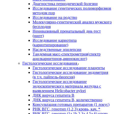
Диагностика периодической болезни
Исследование генетических полиморфизмов
методом пцр
Исследование на родство
Молекулярно-генетический анализ мужского
бесплодия
Неинвазивный пренатальный днк-тест
(нипт)
Исследование кариотипа
(кариотипирование)
Наследственные эпилепсии
Тандемная масс-спектрометрия(спектр
ацилкарнитинов,аминокислот)
Гистологические исследования
Гистологическое исследование плаценты
Гистологическое исследование эндометрия
(в т.ч. пайпель-биопсия)
Гистологическое исследование
эндоскопического материала желудка с
выявлением Helicobacter pylori
ДНК вируса гепатита B
ДНК вируса гепатита B, количественно
Консультация готовых препаратов (1 локус)
РНК ВГC, генотип (1,2,3) кровь, кач. *
РНК ВГC, генотип (1a,1b,2,3a,4,5a,6) кровь,