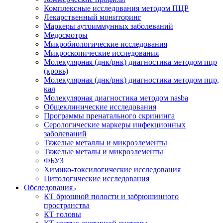
Комплексные исследования методом ПЦР
Лекарственный мониторинг
Маркеры аутоиммунных заболеваний
Медосмотры
Микробиологические исследования
Микроскопические исследования
Молекулярная (днк/рнк) диагностика методом пцр
(кровь)
Молекулярная (днк/рнк) диагностика методом пцр,
кал
Молекулярная диагностика методом nasba
Общеклинические исследования
Программы пренатального скрининга
Серологические маркеры инфекционных
заболеваний
Тяжелые металлы и микроэлементы
Тяжелые металы и микроэлементы
ФБУЗ
Химико-токсилогические исследования
Цитологические исследования
Обследования
КТ брюшной полости и забрюшинного
пространства
КТ головы