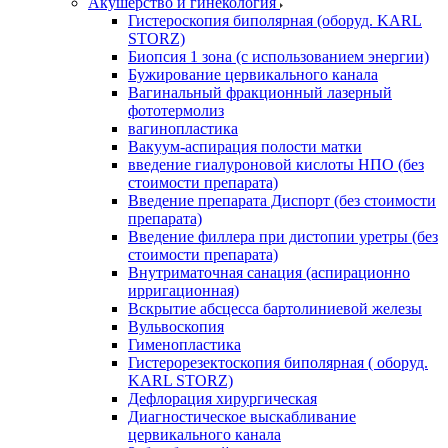
Акушерство и гинекология
Гистероскопия биполярная (оборуд. KARL
STORZ)
Биопсия 1 зона (с использованием энергии)
Бужирование цервикального канала
Вагинальный фракционный лазерный
фототермолиз
вагинопластика
Вакуум-аспирация полости матки
введение гиалуроновой кислоты НПО (без
стоимости препарата)
Введение препарата Диспорт (без стоимости
препарата)
Введение филлера при дистопии уретры (без
стоимости препарата)
Внутриматочная санация (аспирационно
ирригационная)
Вскрытие абсцесса бартолиниевой железы
Вульвоскопия
Гименопластика
Гистерорезектоскопия биполярная ( оборуд.
KARL STORZ)
Дефлорация хирургическая
Диагностическое выскабливание
цервикального канала