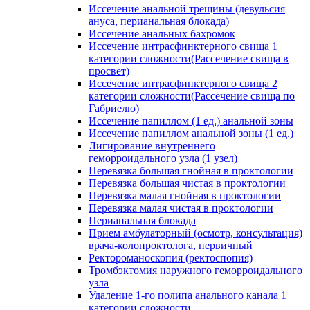
Иссечение анальной трещины (девульсия
ануса, перианальная блокада)
Иссечение анальных бахромок
Иссечение интрасфинктерного свища 1
категории сложности(Рассечение свища в
просвет)
Иссечение интрасфинктерного свища 2
категории сложности(Рассечение свища по
Габриелю)
Иссечение папиллом (1 ед.) анальной зоны
Иссечение папиллом анальной зоны (1 ед.)
Лигирование внутреннего
геморроидального узла (1 узел)
Перевязка большая гнойная в проктологии
Перевязка большая чистая в проктологии
Перевязка малая гнойная в проктологии
Перевязка малая чистая в проктологии
Перианальная блокада
Прием амбулаторный (осмотр, консультация)
врача-колопроктолога, первичный
Ректороманоскопия (ректоспопия)
Тромбэктомия наружного геморроидального
узла
Удаление 1-го полипа анального канала 1
категории сложности