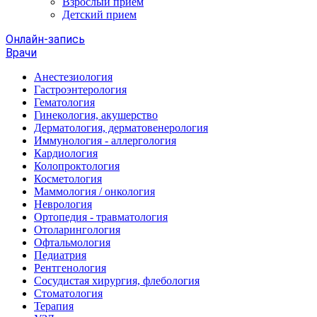
Взрослый прием
Детский прием
Онлайн-запись
Врачи
Анестезиология
Гастроэнтерология
Гематология
Гинекология, акушерство
Дерматология, дерматовенерология
Иммунология - аллергология
Кардиология
Колопроктология
Косметология
Маммология / онкология
Неврология
Ортопедия - травматология
Отоларингология
Офтальмология
Педиатрия
Рентгенология
Сосудистая хирургия, флебология
Стоматология
Терапия