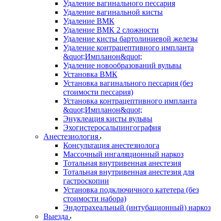
Удаление вагинального пессария
Удаление вагинальной кисты
Удаление ВМК
Удаление ВМК 2 сложности
Удаление кисты бартолиниевой железы
Удаление контрацептивного импланта
&quot;Импланон&quot;
Удаление новообразований вульвы
Установка ВМК
Установка вагинального пессария (без
стоимости пессария)
Установка контрацептивного импланта
&quot;Импланон&quot;
Энуклеация кисты вульвы
Эхогистеросальпингография
Анестезиология
Консультация анестезиолога
Массочный ингаляционный наркоз
Тотальная внутривенная анестезия
Тотальная внутривенная анестезия для
гастроскопии
Установка подключичного катетера (без
стоимости набора)
Эндотрахеальный (интубационный) наркоз
Выезда