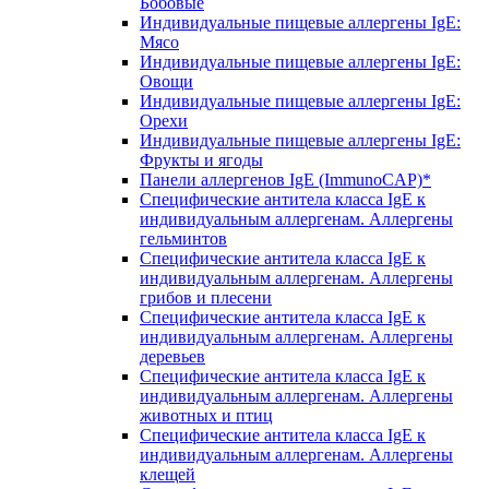
Бобовые
Индивидуальные пищевые аллергены IgE:
Мясо
Индивидуальные пищевые аллергены IgE:
Овощи
Индивидуальные пищевые аллергены IgE:
Орехи
Индивидуальные пищевые аллергены IgE:
Фрукты и ягоды
Панели аллергенов IgE (ImmunoCAP)*
Специфические антитела класса IgE к
индивидуальным аллергенам. Аллергены
гельминтов
Специфические антитела класса IgE к
индивидуальным аллергенам. Аллергены
грибов и плесени
Специфические антитела класса IgE к
индивидуальным аллергенам. Аллергены
деревьев
Специфические антитела класса IgE к
индивидуальным аллергенам. Аллергены
животных и птиц
Специфические антитела класса IgE к
индивидуальным аллергенам. Аллергены
клещей