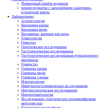
Первичный приём педиатра
прием педиатра с заполнением санаторно-
курортной карты
Лаборатория
Аллергология
Биохимия крови
Биохимия мочи
Витамины, жирные кислоты
Гематология
Гемостаз
Генетическое исследование
Гистологические исследования
Гистологические исследования пункционного
материала
Гомеостаз
Гормоны крови
Гормоны мочи
Гормоны слюны
Изосерология
Иммуногистохимические исследования
Имуннологические исследования
Имуногематология
Исследование генетических полиморфизмов
методом пцр
Коммерческие профили