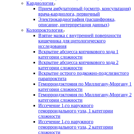
Кардиология
Прием амбулаторный (осмотр, консультация)
врача-кардиолога, первичный
Электрокардиография (расшифровка,
описание, интерпретация данных)
Колопроктология
Взятие мазка с внутренней поверхности
кишечника для цитологического
исследования
Вскрытие абсцесса копчикового хода 1
категории сложности
Вскрытие абсцесса копчикового хода 2
категории сложности
Вскрытие острого подкожно-подслизистого
парапроктита
Геморроидэктомия по Миллигану-Моргану 1
категории сложности
Геморроидэктомия по Миллигану-Моргану 2
категории сложности
Иссечение 1-го наружного
геморроидального узла, 1 категории
сложности
Иссечение 1-го наружного
геморроидального узла, 2 категории
сложности