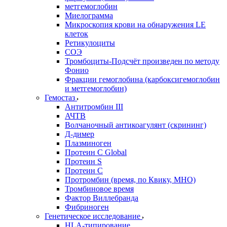
метгемоглобин
Миелограмма
Микроскопия крови на обнаружения LE
клеток
Ретикулоциты
СОЭ
Тромбоциты-Подсчёт произведен по методу
Фонио
Фракции гемоглобина (карбоксигемоглобин
и метгемоглобин)
Гемостаз
Антитромбин III
АЧТВ
Волчаночный антикоагулянт (скрининг)
Д-димер
Плазминоген
Протеин C Global
Протеин S
Протеин С
Протромбин (время, по Квику, МНО)
Тромбиновое время
Фактор Виллебранда
Фибриноген
Генетическое исследование
HLA-типирование