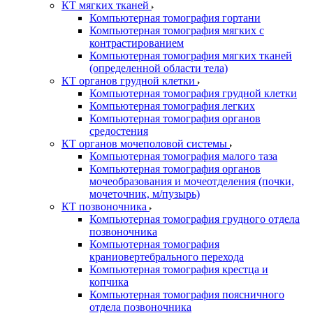
КТ мягких тканей
Компьютерная томография гортани
Компьютерная томография мягких с
контрастированием
Компьютерная томография мягких тканей
(определенной области тела)
КТ органов грудной клетки
Компьютерная томография грудной клетки
Компьютерная томография легких
Компьютерная томография органов
средостения
КТ органов мочеполовой системы
Компьютерная томография малого таза
Компьютерная томография органов
мочеобразования и мочеотделения (почки,
мочеточник, м/пузырь)
КТ позвоночника
Компьютерная томография грудного отдела
позвоночника
Компьютерная томография
краниовертебрального перехода
Компьютерная томография крестца и
копчика
Компьютерная томография поясничного
отдела позвоночника