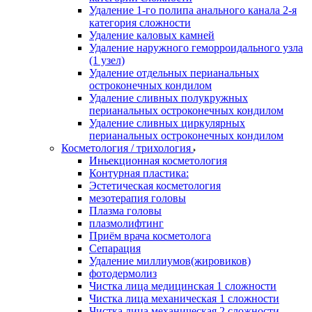
Удаление 1-го полипа анального канала 2-я
категория сложности
Удаление каловых камней
Удаление наружного геморроидального узла
(1 узел)
Удаление отдельных перианальных
остроконечных кондилом
Удаление сливных полукружных
перианальных остроконечных кондилом
Удаление сливных циркулярных
перианальных остроконечных кондилом
Косметология / трихология
Иньекционная косметология
Контурная пластика:
Эстетическая косметология
мезотерапия головы
Плазма головы
плазмолифтинг
Приём врача косметолога
Сепарация
Удаление миллиумов(жировиков)
фотодермолиз
Чистка лица медицинская 1 сложности
Чистка лица механическая 1 сложности
Чистка лица механическая 2 сложности