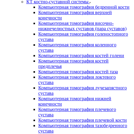
КТ костно-суставной системы
Компьютерная томография бедренной кости
Компьютерная томография верхней
конечности
Компьютерная томография височно-
нижнечелюстных суставов (пара суставов)
Компьютерная томография голеностопного
сустава
Компьютерная томография коленного
сустава
Компьютерная томография костей голени
Компьютерная томография костей
предплечья
Компьютерная томография костей таза
Компьютерная томография локтевого
сустава
Компьютерная томография лучезапястного
сустава
Компьютерная томография нижней
конечности
Компьютерная томография плечевого
сустава
Компьютерная томография плечевой кости
Компьютерная томография тазобедренного
сустава