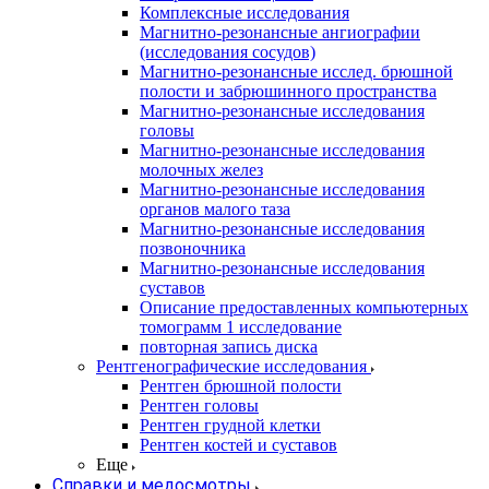
Комплексные исследования
Магнитно-резонансные ангиографии
(исследования сосудов)
Магнитно-резонансные исслед. брюшной
полости и забрюшинного пространства
Магнитно-резонансные исследования
головы
Магнитно-резонансные исследования
молочных желез
Магнитно-резонансные исследования
органов малого таза
Магнитно-резонансные исследования
позвоночника
Магнитно-резонансные исследования
суставов
Описание предоставленных компьютерных
томограмм 1 исследование
повторная запись диска
Рентгенографические исследования
Рентген брюшной полости
Рентген головы
Рентген грудной клетки
Рентген костей и суставов
Еще
Справки и медосмотры