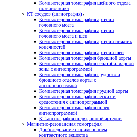
Компьютерная томография шейного отдела
позвоночника
КТ сосудов (ангиография)
Компьютерная томография артерий
головного мозга
Компьютерная томография артерий
головного мозга и шеи
Компьютерная томография артерий нижних
конечностей
Компьютерная томография артерий шеи
Компьютерная томография брюшной аорты
Компьютерная томография гепатобилиарной
зоны с ангиопрограммой
Компьютерная томография грудного и
брюшного отделов аорты с
ангиопрограммой
Компьютерная томография грудной аорты
Компьютерная томография легких и
средостения с ангиопрограммой
Компьютерная томография почек
ангиопрограммой
КТ-ангиография подвздошной артерии
Магнитно-резонансная томография
Дообследование с применением
контрастного вещества