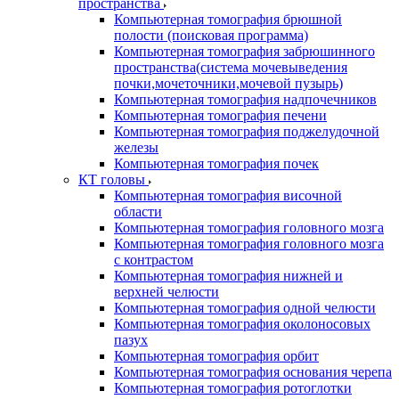
пространства
Компьютерная томография брюшной
полости (поисковая программа)
Компьютерная томография забрюшинного
пространства(система мочевыведения
почки,мочеточники,мочевой пузырь)
Компьютерная томография надпочечников
Компьютерная томография печени
Компьютерная томография поджелудочной
железы
Компьютерная томография почек
КТ головы
Компьютерная томография височной
области
Компьютерная томография головного мозга
Компьютерная томография головного мозга
с контрастом
Компьютерная томография нижней и
верхней челюсти
Компьютерная томография одной челюсти
Компьютерная томография околоносовых
пазух
Компьютерная томография орбит
Компьютерная томография основания черепа
Компьютерная томография ротоглотки