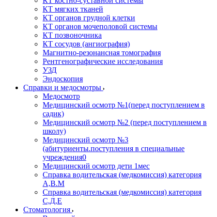
КТ костно-суставной системы
КТ мягких тканей
КТ органов грудной клетки
КТ органов мочеполовой системы
КТ позвоночника
КТ сосудов (ангиография)
Магнитно-резонансная томография
Рентгенографические исследования
УЗД
Эндоскопия
Справки и медосмотры
Медосмотр
Медицинский осмотр №1(перед поступлением в
садик)
Медицинский осмотр №2 (перед поступлением в
школу)
Медицинский осмотр №3
(абитуриенты.поступления в специальные
учреждения0
Медицинский осмотр дети 1мес
Справка водительская (медкомиссия) категория
А,В.М
Справка водительская (медкомиссия) категория
С,Д,Е
Стоматология