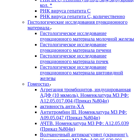
кол. *
РНК вируса гепатита C
РНК вируса гепатита C, количественно
Гистологические исследования пункционного
материала
Гистологическое исследование
пункционного материала молочной железы
Гистологическое исследование
пункционного материала печени
Гистологическое исследование
пункционного материала почек
Гистологическое исследование
пункционного материала щитовидной
железы
Гомеостаз
Агрегация тромбоцитов, индуцированная
АДФ (10 мкмоль). Номенклатура МЗ РФ:
A12.05.017.004 (Приказ №804н)
активность анти-ХА
Антитромбин III. Номенклатура МЗ РФ:
A09.05.047 (Приказ №804н)
АЧТВ. Номенклатура МЗ РФ: A12.05.039
(Приказ №804н)
Волчаночный антикоагулянт (скрининг).