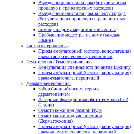
Выезд специалиста на дом (без учета цены
процедур и транспортных расходов)
Выезд специалиста на дом за черту города
(без учета цены процедур и транспортных
расходов)
помощь на дому медицинской сестры
Пребывание медсетры на дому (каждые
30мин)
Гастроэнтерология
Прием амбулаторный (осмотр, консультация)
врача-гастроэнтеролога, первичный
Гематология / Гемостазиология
Консультация специалиста по антиэйджингу
Прием амбулаторный (осмотр, консультация)
врача-гематолога, первичный
Дерматовенерология
Забор биопсийного материала
дерматопанчем
Лазерный фракционный фототермолиз Со2
(1 зона)
Осмотр кожи под лампой Вуда
Осмотр кожи под увеличением
(Дерматоскопия)
Прием амбулаторный (осмотр, консультация)
врача-дерматовенеролога, первичный