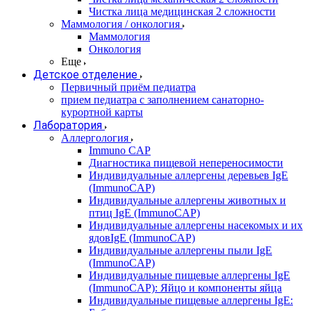
Чистка лица медицинская 2 сложности
Маммология / онкология
Маммология
Онкология
Еще
Детское отделение
Первичный приём педиатра
прием педиатра с заполнением санаторно-
курортной карты
Лаборатория
Аллергология
Immuno CAP
Диагностика пищевой непереносимости
Индивидуальные аллергены деревьев IgE
(ImmunoCAP)
Индивидуальные аллергены животных и
птиц IgE (ImmunoCAP)
Индивидуальные аллергены насекомых и их
ядовIgE (ImmunoCAP)
Индивидуальные аллергены пыли IgE
(ImmunoCAP)
Индивидуальные пищевые аллергены IgE
(ImmunoCAP): Яйцо и компоненты яйца
Индивидуальные пищевые аллергены IgE: