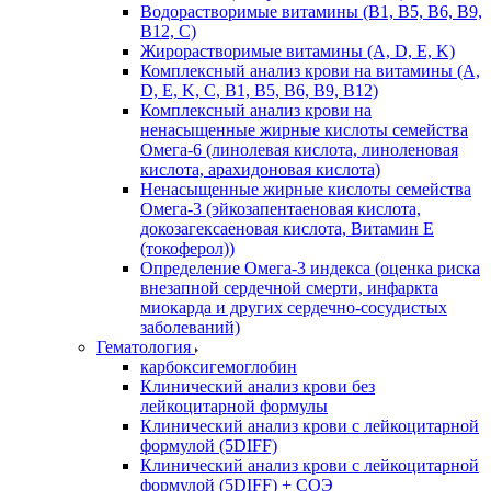
Водорастворимые витамины (B1, B5, B6, В9,
В12, С)
Жирорастворимые витамины (A, D, E, K)
Комплексный анализ крови на витамины (A,
D, E, K, C, B1, B5, B6, В9, B12)
Комплексный анализ крови на
ненасыщенные жирные кислоты семейства
Омега-6 (линолевая кислота, линоленовая
кислота, арахидоновая кислота)
Ненасыщенные жирные кислоты семейства
Омега-3 (эйкозапентаеновая кислота,
докозагексаеновая кислота, Витамин E
(токоферол))
Определение Омега-3 индекса (оценка риска
внезапной сердечной смерти, инфаркта
миокарда и других сердечно-сосудистых
заболеваний)
Гематология
карбоксигемоглобин
Клинический анализ крови без
лейкоцитарной формулы
Клинический анализ крови с лейкоцитарной
формулой (5DIFF)
Клинический анализ крови с лейкоцитарной
формулой (5DIFF) + СОЭ