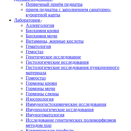
Первичный приём педиатра
прием педиатра с заполнением санаторно-
курортной карты
Лаборатория
Аллергология
Биохимия крови
Биохимия мочи
Витамины, жирные кислоты
Гематология
Гемостаз
Генетическое исследование
Гистологические исследования
Гистологические исследования пункционного
материала
Гомеостаз
Гормоны крови
Гормоны мочи
Гормоны слюны
Изосерология
Иммуногистохимические исследования
Имуннологические исследования
Имуногематология
Исследование генетических полиморфизмов
методом пцр
Коммерческие профили