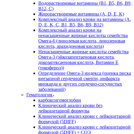
Водорастворимые витамины (B1, B5, B6, В9,
В12, С)
Жирорастворимые витамины (A, D, E, K)
Комплексный анализ крови на витамины (A,
D, E, K, C, B1, B5, B6, В9, B12)
Комплексный анализ крови на
ненасыщенные жирные кислоты семейства
Омега-6 (линолевая кислота, линоленовая
кислота, арахидоновая кислота)
Ненасыщенные жирные кислоты семейства
Омега-3 (эйкозапентаеновая кислота,
докозагексаеновая кислота, Витамин E
(токоферол))
Определение Омега-3 индекса (оценка риска
внезапной сердечной смерти, инфаркта
миокарда и других сердечно-сосудистых
заболеваний)
Гематология
карбоксигемоглобин
Клинический анализ крови без
лейкоцитарной формулы
Клинический анализ крови с лейкоцитарной
формулой (5DIFF)
Клинический анализ крови с лейкоцитарной
формулой (5DIFF) + СОЭ