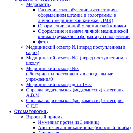
Медосмотр
Гигиеническое обучение и аттестация с
оформлением штампа и голограммы в
личной медицинской книжке (ЛМК)
Оформление личной медицинской книжки
Оформление и выдача личной медицинской
книжки (бумажного формата) с голограммой
фото
Медицинский осмотр №1(перед поступлением в
садик)
Медицинский осмотр №2 (перед поступлением в
школу)
Медицинский осмотр №3
(абитуриенты.поступления в специальные
учреждения0
Медицинский осмотр дети 1мес
Справка водительская (медкомиссия) категория
А,В.М
Справка водительская (медкомиссия) категория
С,Д,Е
Стоматология
Взрослый прием
Иммедиат протез из 3 единиц
Анестезия аппликационная(взрослый приём)
Анестезия