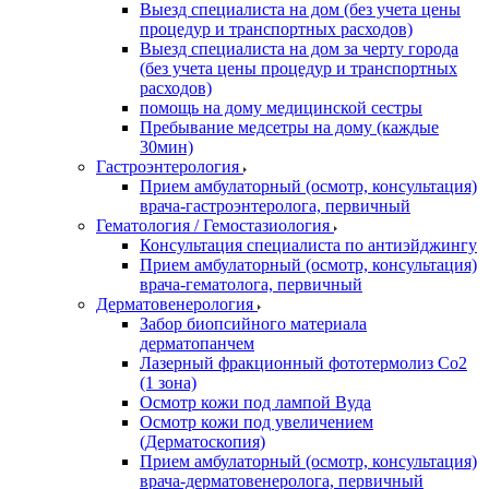
Выезд специалиста на дом (без учета цены
процедур и транспортных расходов)
Выезд специалиста на дом за черту города
(без учета цены процедур и транспортных
расходов)
помощь на дому медицинской сестры
Пребывание медсетры на дому (каждые
30мин)
Гастроэнтерология
Прием амбулаторный (осмотр, консультация)
врача-гастроэнтеролога, первичный
Гематология / Гемостазиология
Консультация специалиста по антиэйджингу
Прием амбулаторный (осмотр, консультация)
врача-гематолога, первичный
Дерматовенерология
Забор биопсийного материала
дерматопанчем
Лазерный фракционный фототермолиз Со2
(1 зона)
Осмотр кожи под лампой Вуда
Осмотр кожи под увеличением
(Дерматоскопия)
Прием амбулаторный (осмотр, консультация)
врача-дерматовенеролога, первичный