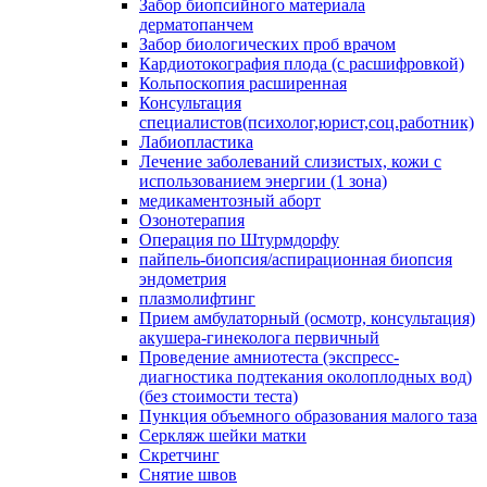
Забор биопсийного материала
дерматопанчем
Забор биологических проб врачом
Кардиотокография плода (с расшифровкой)
Кольпоскопия расширенная
Консультация
специалистов(психолог,юрист,соц.работник)
Лабиопластика
Лечение заболеваний слизистых, кожи с
использованием энергии (1 зона)
медикаментозный аборт
Озонотерапия
Операция по Штурмдорфу
пайпель-биопсия/аспирационная биопсия
эндометрия
плазмолифтинг
Прием амбулаторный (осмотр, консультация)
акушера-гинеколога первичный
Проведение амниотеста (экспресс-
диагностика подтекания околоплодных вод)
(без стоимости теста)
Пункция объемного образования малого таза
Серкляж шейки матки
Скретчинг
Снятие швов