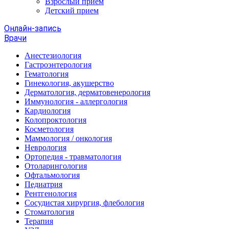
Взрослый прием
Детский прием
Онлайн-запись
Врачи
Анестезиология
Гастроэнтерология
Гематология
Гинекология, акушерство
Дерматология, дерматовенерология
Иммунология - аллергология
Кардиология
Колопроктология
Косметология
Маммология / онкология
Неврология
Ортопедия - травматология
Отоларингология
Офтальмология
Педиатрия
Рентгенология
Сосудистая хирургия, флебология
Стоматология
Терапия