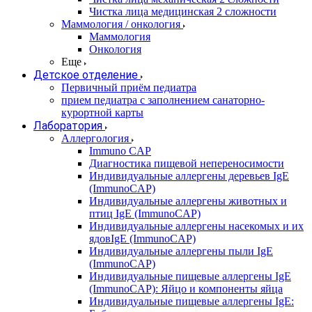
Чистка лица медицинская 2 сложности
Маммология / онкология
Маммология
Онкология
Еще
Детское отделение
Первичный приём педиатра
прием педиатра с заполнением санаторно-
курортной карты
Лаборатория
Аллергология
Immuno CAP
Диагностика пищевой непереносимости
Индивидуальные аллергены деревьев IgE
(ImmunoCAP)
Индивидуальные аллергены животных и
птиц IgE (ImmunoCAP)
Индивидуальные аллергены насекомых и их
ядовIgE (ImmunoCAP)
Индивидуальные аллергены пыли IgE
(ImmunoCAP)
Индивидуальные пищевые аллергены IgE
(ImmunoCAP): Яйцо и компоненты яйца
Индивидуальные пищевые аллергены IgE: