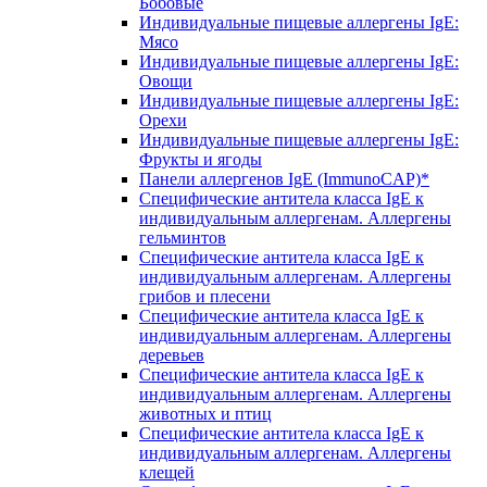
Бобовые
Индивидуальные пищевые аллергены IgE:
Мясо
Индивидуальные пищевые аллергены IgE:
Овощи
Индивидуальные пищевые аллергены IgE:
Орехи
Индивидуальные пищевые аллергены IgE:
Фрукты и ягоды
Панели аллергенов IgE (ImmunoCAP)*
Специфические антитела класса IgE к
индивидуальным аллергенам. Аллергены
гельминтов
Специфические антитела класса IgE к
индивидуальным аллергенам. Аллергены
грибов и плесени
Специфические антитела класса IgE к
индивидуальным аллергенам. Аллергены
деревьев
Специфические антитела класса IgE к
индивидуальным аллергенам. Аллергены
животных и птиц
Специфические антитела класса IgE к
индивидуальным аллергенам. Аллергены
клещей