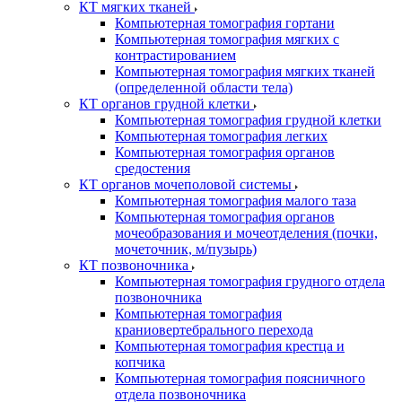
КТ мягких тканей
Компьютерная томография гортани
Компьютерная томография мягких с
контрастированием
Компьютерная томография мягких тканей
(определенной области тела)
КТ органов грудной клетки
Компьютерная томография грудной клетки
Компьютерная томография легких
Компьютерная томография органов
средостения
КТ органов мочеполовой системы
Компьютерная томография малого таза
Компьютерная томография органов
мочеобразования и мочеотделения (почки,
мочеточник, м/пузырь)
КТ позвоночника
Компьютерная томография грудного отдела
позвоночника
Компьютерная томография
краниовертебрального перехода
Компьютерная томография крестца и
копчика
Компьютерная томография поясничного
отдела позвоночника