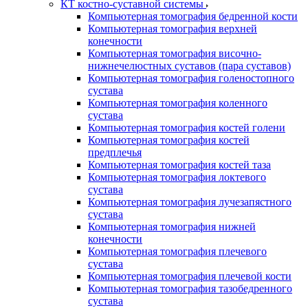
КТ костно-суставной системы
Компьютерная томография бедренной кости
Компьютерная томография верхней
конечности
Компьютерная томография височно-
нижнечелюстных суставов (пара суставов)
Компьютерная томография голеностопного
сустава
Компьютерная томография коленного
сустава
Компьютерная томография костей голени
Компьютерная томография костей
предплечья
Компьютерная томография костей таза
Компьютерная томография локтевого
сустава
Компьютерная томография лучезапястного
сустава
Компьютерная томография нижней
конечности
Компьютерная томография плечевого
сустава
Компьютерная томография плечевой кости
Компьютерная томография тазобедренного
сустава