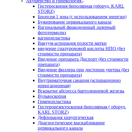
Акушерство и гинекология
Гистероскопия биполярная (оборуд. KARL
STORZ)
Биопсия 1 зона (с использованием энергии)
Бужирование цервикального канала
Вагинальный фракционный лазерный
фототермолиз
вагинопластика
Вакуум-аспирация полости матки
введение гиалуроновой кислоты НПО (без
стоимости препарата)
Введение препарата Диспорт (без стоимости
препарата)
Введение филлера при дистопии уретры (без
стоимости препарата)
Внутриматочная санация (аспирационно
ирригационная)
Вскрытие абсцесса бартолиниевой железы
Вульвоскопия
Гименопластика
Гистерорезектоскопия биполярная ( оборуд.
KARL STORZ)
Дефлорация хирургическая
Диагностическое выскабливание
цервикального канала