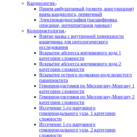
Кардиология
Прием амбулаторный (осмотр, консультация)
врача-кардиолога, первичный
Электрокардиография (расшифровка,
описание, интерпретация данных)
Колопроктология
Взятие мазка с внутренней поверхности
кишечника для цитологического
исследования
Вскрытие абсцесса копчикового хода 1
категории сложности
Вскрытие абсцесса копчикового хода 2
категории сложности
Вскрытие острого подкожно-подслизистого
парапроктита
Геморроидэктомия по Миллигану-Моргану 1
категории сложности
Геморроидэктомия по Миллигану-Моргану 2
категории сложности
Иссечение 1-го наружного
геморроидального узла, 1 категории
сложности
Иссечение 1-го наружного
геморроидального узла, 2 категории
сложности