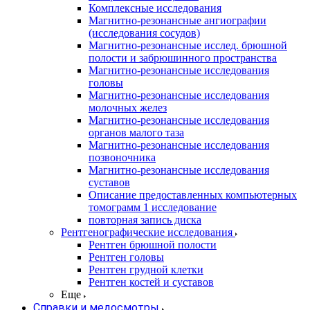
Комплексные исследования
Магнитно-резонансные ангиографии
(исследования сосудов)
Магнитно-резонансные исслед. брюшной
полости и забрюшинного пространства
Магнитно-резонансные исследования
головы
Магнитно-резонансные исследования
молочных желез
Магнитно-резонансные исследования
органов малого таза
Магнитно-резонансные исследования
позвоночника
Магнитно-резонансные исследования
суставов
Описание предоставленных компьютерных
томограмм 1 исследование
повторная запись диска
Рентгенографические исследования
Рентген брюшной полости
Рентген головы
Рентген грудной клетки
Рентген костей и суставов
Еще
Справки и медосмотры