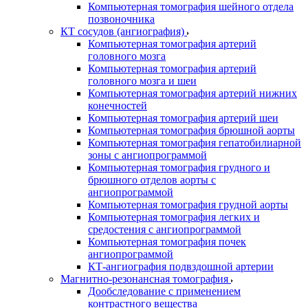
Компьютерная томография шейного отдела
позвоночника
КТ сосудов (ангиография)
Компьютерная томография артерий
головного мозга
Компьютерная томография артерий
головного мозга и шеи
Компьютерная томография артерий нижних
конечностей
Компьютерная томография артерий шеи
Компьютерная томография брюшной аорты
Компьютерная томография гепатобилиарной
зоны с ангиопрограммой
Компьютерная томография грудного и
брюшного отделов аорты с
ангиопрограммой
Компьютерная томография грудной аорты
Компьютерная томография легких и
средостения с ангиопрограммой
Компьютерная томография почек
ангиопрограммой
КТ-ангиография подвздошной артерии
Магнитно-резонансная томография
Дообследование с применением
контрастного вещества