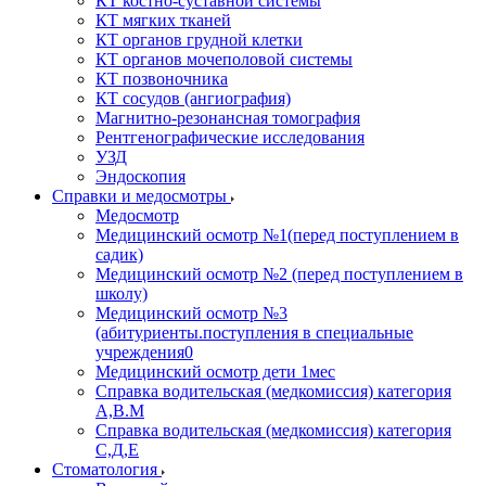
КТ костно-суставной системы
КТ мягких тканей
КТ органов грудной клетки
КТ органов мочеполовой системы
КТ позвоночника
КТ сосудов (ангиография)
Магнитно-резонансная томография
Рентгенографические исследования
УЗД
Эндоскопия
Справки и медосмотры
Медосмотр
Медицинский осмотр №1(перед поступлением в
садик)
Медицинский осмотр №2 (перед поступлением в
школу)
Медицинский осмотр №3
(абитуриенты.поступления в специальные
учреждения0
Медицинский осмотр дети 1мес
Справка водительская (медкомиссия) категория
А,В.М
Справка водительская (медкомиссия) категория
С,Д,Е
Стоматология