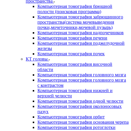
пространства
Компьютерная томография брюшной
полости (поисковая программа)
Компьютерная томография забрюшинного
пространства(система мочевыведения
почки,мочеточники,мочевой пузырь)
Компьютерная томография надпочечников
Компьютерная томография печени
Компьютерная томография поджелудочной
железы
Компьютерная томография почек
КТ головы
Компьютерная томография височной
области
Компьютерная томография головного мозга
Компьютерная томография головного мозга
с контрастом
Компьютерная томография нижней и
верхней челюсти
Компьютерная томография одной челюсти
Компьютерная томография околоносовых
пазух
Компьютерная томография орбит
Компьютерная томография основания черепа
Компьютерная томография ротоглотки