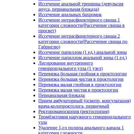
Иссечение анальной трещины (девульсия
ануса, перианальная блокада)
Иссечение анальных бахромок
Иссечение интрасфинктерного свища 1
категории сложности(Рассечение свища в
просвет)
Иссечение интрасфинктерного свища 2
категории сложности(Рассечение свища по
Габриелю)
Иссечение папиллом (1 ед.) анальной зоны
Иссечение папиллом анальной зоны (1 ед.)
Лигирование внутреннего
геморроидального узла (1 узел)
Перевязка большая гнойная в проктологии
Перевязка большая чистая в проктологии
Перевязка малая гнойная в проктологии
Перевязка малая чистая в проктологии
Перианальная блокада
Прием амбулаторный (осмотр, консультация)
врача-колопроктолога, первичный
Ректороманоскопия (ректоспопия)
Тромбэктомия наружного геморроидального
узла
Удаление 1-го полипа анального канала 1
категории сложности