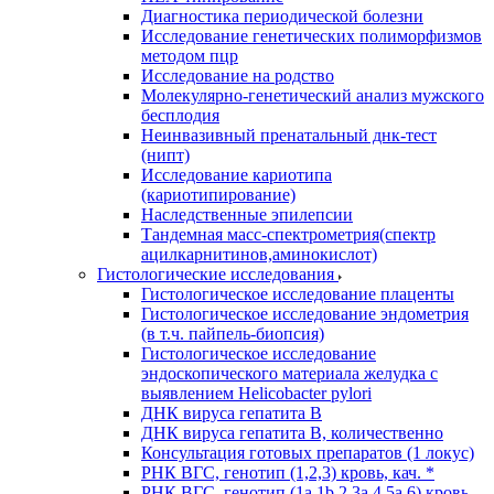
Диагностика периодической болезни
Исследование генетических полиморфизмов
методом пцр
Исследование на родство
Молекулярно-генетический анализ мужского
бесплодия
Неинвазивный пренатальный днк-тест
(нипт)
Исследование кариотипа
(кариотипирование)
Наследственные эпилепсии
Тандемная масс-спектрометрия(спектр
ацилкарнитинов,аминокислот)
Гистологические исследования
Гистологическое исследование плаценты
Гистологическое исследование эндометрия
(в т.ч. пайпель-биопсия)
Гистологическое исследование
эндоскопического материала желудка с
выявлением Helicobacter pylori
ДНК вируса гепатита B
ДНК вируса гепатита B, количественно
Консультация готовых препаратов (1 локус)
РНК ВГC, генотип (1,2,3) кровь, кач. *
РНК ВГC, генотип (1a,1b,2,3a,4,5a,6) кровь,