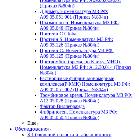
Номенклатура МЗ РФ: A09.05.029.001
(Приказ №804н)
Д-димер. Номенклатура МЗ РФ:
A09.05.051.001 (Приказ №804н)
Плазминоген. Номенклатура МЗ РФ:
A09.05.048 (Приказ №804н)
Протеин C Global
Протеин S. Номенклатура МЗ РФ:
A09.05.126 (Приказ №804н)
Протеин С. Номенклатура МЗ РФ:
A09.05.125 (Приказ №804н)
Протромбин (время, по Квику, МНО).
Номенклатура МЗ РФ: A12.30.014 (Приказ
№804н)
Растворимые фибрин-мономерные
комплексы(РФМК) Номенклатура МЗ РФ:
A09.05.051.002 (Приказ №804н)
Тромбиновое время. Номенклатура МЗ РФ:
A12.05.028 (Приказ №804н)
Фактор Виллебранда
Фибриноген. Номенклатура МЗ РФ:
A09.05.050 (Приказ №804н)
Еще
Обследования
КТ брюшной полости и забрюшинного