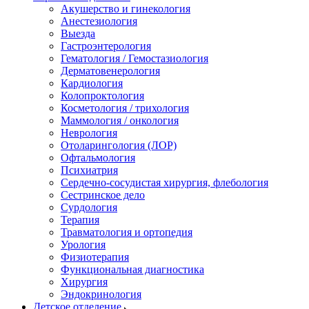
Акушерство и гинекология
Анестезиология
Выезда
Гастроэнтерология
Гематология / Гемостазиология
Дерматовенерология
Кардиология
Колопроктология
Косметология / трихология
Маммология / онкология
Неврология
Отоларингология (ЛОР)
Офтальмология
Психиатрия
Сердечно-сосудистая хирургия, флебология
Сестринское дело
Сурдология
Терапия
Травматология и ортопедия
Урология
Физиотерапия
Функциональная диагностика
Хирургия
Эндокринология
Детское отделение