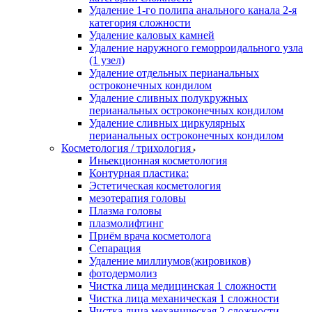
Удаление 1-го полипа анального канала 2-я
категория сложности
Удаление каловых камней
Удаление наружного геморроидального узла
(1 узел)
Удаление отдельных перианальных
остроконечных кондилом
Удаление сливных полукружных
перианальных остроконечных кондилом
Удаление сливных циркулярных
перианальных остроконечных кондилом
Косметология / трихология
Иньекционная косметология
Контурная пластика:
Эстетическая косметология
мезотерапия головы
Плазма головы
плазмолифтинг
Приём врача косметолога
Сепарация
Удаление миллиумов(жировиков)
фотодермолиз
Чистка лица медицинская 1 сложности
Чистка лица механическая 1 сложности
Чистка лица механическая 2 сложности