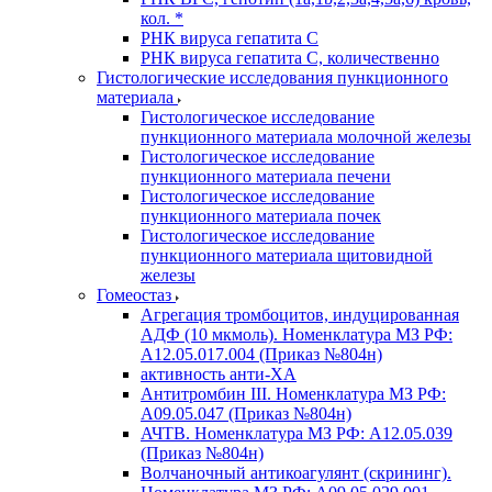
кол. *
РНК вируса гепатита C
РНК вируса гепатита C, количественно
Гистологические исследования пункционного
материала
Гистологическое исследование
пункционного материала молочной железы
Гистологическое исследование
пункционного материала печени
Гистологическое исследование
пункционного материала почек
Гистологическое исследование
пункционного материала щитовидной
железы
Гомеостаз
Агрегация тромбоцитов, индуцированная
АДФ (10 мкмоль). Номенклатура МЗ РФ:
A12.05.017.004 (Приказ №804н)
активность анти-ХА
Антитромбин III. Номенклатура МЗ РФ:
A09.05.047 (Приказ №804н)
АЧТВ. Номенклатура МЗ РФ: A12.05.039
(Приказ №804н)
Волчаночный антикоагулянт (скрининг).