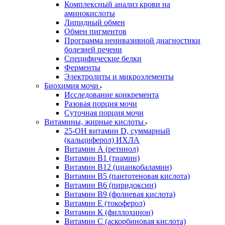
Комплексный анализ крови на
аминокислоты
Липидный обмен
Обмен пигментов
Программа неинвазивной диагностики
болезней печени
Специфические белки
Ферменты
Электролиты и микроэлементы
Биохимия мочи
Исследование конкремента
Разовая порция мочи
Суточная порция мочи
Витамины, жирные кислоты
25-OH витамин D, суммарный
(кальциферол) ИХЛА
Витамин А (ретинол)
Витамин В1 (тиамин)
Витамин В12 (цианкобаламин)
Витамин В5 (пантотеновая кислота)
Витамин В6 (пиридоксин)
Витамин В9 (фолиевая кислота)
Витамин Е (токоферол)
Витамин К (филлохинон)
Витамин С (аскорбиновая кислота)