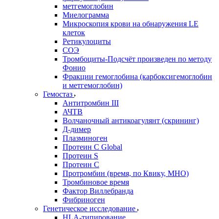
метгемоглобин
Миелограмма
Микроскопия крови на обнаружения LE
клеток
Ретикулоциты
СОЭ
Тромбоциты-Подсчёт произведен по методу
Фонио
Фракции гемоглобина (карбоксигемоглобин
и метгемоглобин)
Гемостаз
Антитромбин III
АЧТВ
Волчаночный антикоагулянт (скрининг)
Д-димер
Плазминоген
Протеин C Global
Протеин S
Протеин С
Протромбин (время, по Квику, МНО)
Тромбиновое время
Фактор Виллебранда
Фибриноген
Генетическое исследование
HLA-типирование