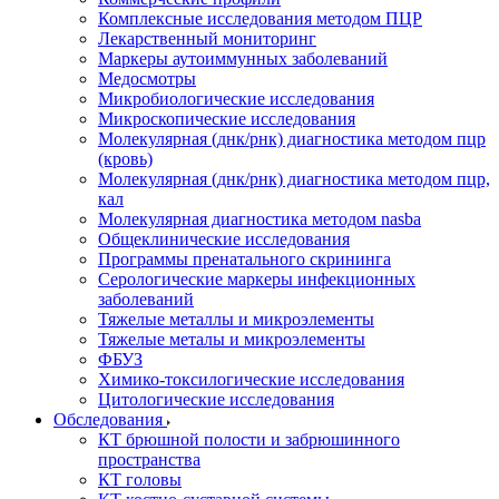
Комплексные исследования методом ПЦР
Лекарственный мониторинг
Маркеры аутоиммунных заболеваний
Медосмотры
Микробиологические исследования
Микроскопические исследования
Молекулярная (днк/рнк) диагностика методом пцр
(кровь)
Молекулярная (днк/рнк) диагностика методом пцр,
кал
Молекулярная диагностика методом nasba
Общеклинические исследования
Программы пренатального скрининга
Серологические маркеры инфекционных
заболеваний
Тяжелые металлы и микроэлементы
Тяжелые металы и микроэлементы
ФБУЗ
Химико-токсилогические исследования
Цитологические исследования
Обследования
КТ брюшной полости и забрюшинного
пространства
КТ головы