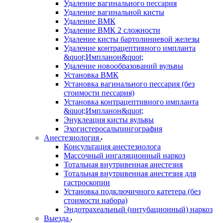
Удаление вагинального пессария
Удаление вагинальной кисты
Удаление ВМК
Удаление ВМК 2 сложности
Удаление кисты бартолиниевой железы
Удаление контрацептивного импланта
&quot;Импланон&quot;
Удаление новообразований вульвы
Установка ВМК
Установка вагинального пессария (без
стоимости пессария)
Установка контрацептивного импланта
&quot;Импланон&quot;
Энуклеация кисты вульвы
Эхогистеросальпингография
Анестезиология
Консультация анестезиолога
Массочный ингаляционный наркоз
Тотальная внутривенная анестезия
Тотальная внутривенная анестезия для
гастроскопии
Установка подключичного катетера (без
стоимости набора)
Эндотрахеальный (интубационный) наркоз
Выезда