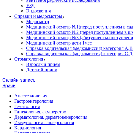
Рентгенографические исследования
УЗД
Эндоскопия
Справки и медосмотры
Медосмотр
Медицинский осмотр №1(перед поступлением в сад
Медицинский осмотр №2 (перед поступлением в шк
Медицинский осмотр №3 (абитуриенты.поступлени
Медицинский осмотр дети 1мес
Справка водительская (медкомиссия) категория А,
Справка водительская (медкомиссия) категория С,Д
Стоматология
Взрослый прием
Детский прием
Онлайн-запись
Врачи
Анестезиология
Гастроэнтерология
Гематология
Гинекология, акушерство
Дерматология, дерматовенерология
Иммунология - аллергология
Кардиология