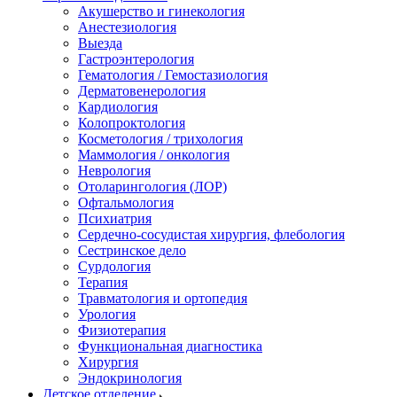
Акушерство и гинекология
Анестезиология
Выезда
Гастроэнтерология
Гематология / Гемостазиология
Дерматовенерология
Кардиология
Колопроктология
Косметология / трихология
Маммология / онкология
Неврология
Отоларингология (ЛОР)
Офтальмология
Психиатрия
Сердечно-сосудистая хирургия, флебология
Сестринское дело
Сурдология
Терапия
Травматология и ортопедия
Урология
Физиотерапия
Функциональная диагностика
Хирургия
Эндокринология
Детское отделение