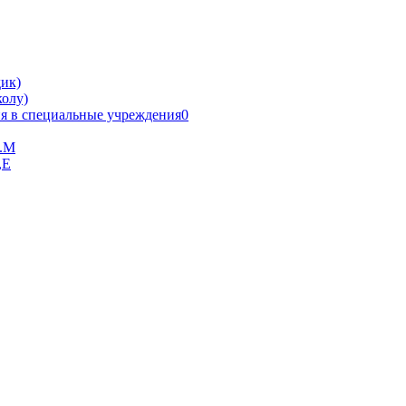
ик)
олу)
я в специальные учреждения0
В.М
,Е