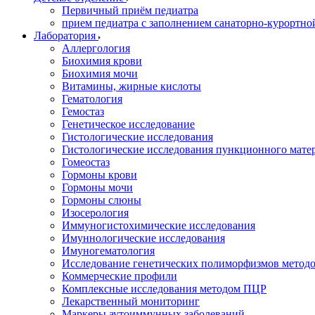
Первичный приём педиатра
прием педиатра с заполнением санаторно-курортно
Лаборатория
Аллергология
Биохимия крови
Биохимия мочи
Витамины, жирные кислоты
Гематология
Гемостаз
Генетическое исследование
Гистологические исследования
Гистологические исследования пункционного мате
Гомеостаз
Гормоны крови
Гормоны мочи
Гормоны слюны
Изосерология
Иммуногистохимические исследования
Имуннологические исследования
Имуногематология
Исследование генетических полиморфизмов метод
Коммерческие профили
Комплексные исследования методом ПЦР
Лекарственный мониторинг
Маркеры аутоиммунных заболеваний