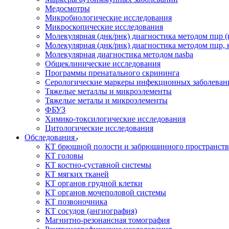
Медосмотры
Микробиологические исследования
Микроскопические исследования
Молекулярная (днк/рнк) диагностика методом пцр (
Молекулярная (днк/рнк) диагностика методом пцр, 
Молекулярная диагностика методом nasba
Общеклинические исследования
Программы пренатального скрининга
Серологические маркеры инфекционных заболеван
Тяжелые металлы и микроэлементы
Тяжелые металы и микроэлементы
ФБУЗ
Химико-токсилогические исследования
Цитологические исследования
Обследования
КТ брюшной полости и забрюшинного пространств
КТ головы
КТ костно-суставной системы
КТ мягких тканей
КТ органов грудной клетки
КТ органов мочеполовой системы
КТ позвоночника
КТ сосудов (ангиография)
Магнитно-резонансная томография