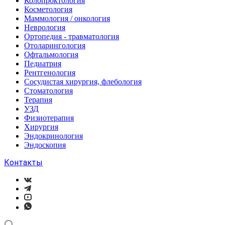
Колопроктология
Косметология
Маммология / онкология
Неврология
Ортопедия - травматология
Отоларингология
Офтальмология
Педиатрия
Рентгенология
Сосудистая хирургия, флебология
Стоматология
Терапия
УЗД
Физиотерапия
Хирургия
Эндокринология
Эндоскопия
Контакты