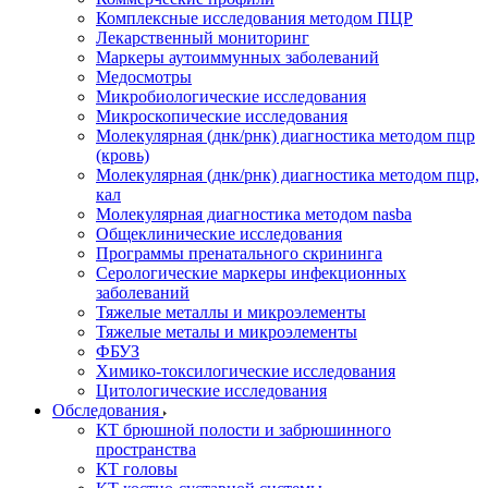
Комплексные исследования методом ПЦР
Лекарственный мониторинг
Маркеры аутоиммунных заболеваний
Медосмотры
Микробиологические исследования
Микроскопические исследования
Молекулярная (днк/рнк) диагностика методом пцр
(кровь)
Молекулярная (днк/рнк) диагностика методом пцр,
кал
Молекулярная диагностика методом nasba
Общеклинические исследования
Программы пренатального скрининга
Серологические маркеры инфекционных
заболеваний
Тяжелые металлы и микроэлементы
Тяжелые металы и микроэлементы
ФБУЗ
Химико-токсилогические исследования
Цитологические исследования
Обследования
КТ брюшной полости и забрюшинного
пространства
КТ головы