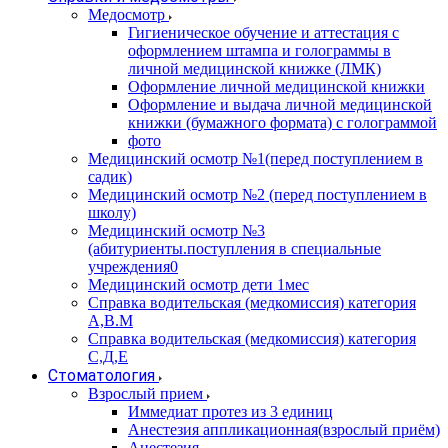
Медосмотр
Гигиеническое обучение и аттестация с
оформлением штампа и голограммы в
личной медицинской книжке (ЛМК)
Оформление личной медицинской книжки
Оформление и выдача личной медицинской
книжки (бумажного формата) с голограммой
фото
Медицинский осмотр №1(перед поступлением в
садик)
Медицинский осмотр №2 (перед поступлением в
школу)
Медицинский осмотр №3
(абитуриенты.поступления в специальные
учреждения0
Медицинский осмотр дети 1мес
Справка водительская (медкомиссия) категория
А,В.М
Справка водительская (медкомиссия) категория
С,Д,Е
Стоматология
Взрослый прием
Иммедиат протез из 3 единиц
Анестезия аппликационная(взрослый приём)
Анестезия