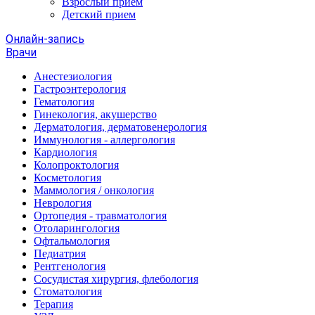
Взрослый прием
Детский прием
Онлайн-запись
Врачи
Анестезиология
Гастроэнтерология
Гематология
Гинекология, акушерство
Дерматология, дерматовенерология
Иммунология - аллергология
Кардиология
Колопроктология
Косметология
Маммология / онкология
Неврология
Ортопедия - травматология
Отоларингология
Офтальмология
Педиатрия
Рентгенология
Сосудистая хирургия, флебология
Стоматология
Терапия