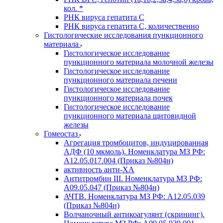
кол. *
РНК вируса гепатита C
РНК вируса гепатита C, количественно
Гистологические исследования пункционного
материала
Гистологическое исследование
пункционного материала молочной железы
Гистологическое исследование
пункционного материала печени
Гистологическое исследование
пункционного материала почек
Гистологическое исследование
пункционного материала щитовидной
железы
Гомеостаз
Агрегация тромбоцитов, индуцированная
АДФ (10 мкмоль). Номенклатура МЗ РФ:
A12.05.017.004 (Приказ №804н)
активность анти-ХА
Антитромбин III. Номенклатура МЗ РФ:
A09.05.047 (Приказ №804н)
АЧТВ. Номенклатура МЗ РФ: A12.05.039
(Приказ №804н)
Волчаночный антикоагулянт (скрининг).