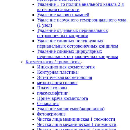
Удаление 1-го полипа анального канала 2-я
категория сложности
Удаление каловых камней
Удаление наружного геморроидального узла
(1 узел)
Удаление отдельных перианальных
остроконечных кондилом
Удаление сливных полукружных
перианальных остроконечных кондилом
Удаление сливных циркулярных
перианальных остроконечных кондилом
Косметология / трихология
Иньекционная косметология
Контурная пластика:
Эстетическая косметология
мезотерапия головы
Плазма головы
плазмолифтинг
Приём врача косметолога
Сепарация
Удаление миллиумов(жировиков)
фотодермолиз
Чистка лица медицинская 1 сложности
Чистка лица механическая 1 сложности
Чистка лица механическая 2 сложности