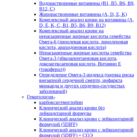
Водорастворимые витамины (B1, B5, B6, В9,
В12, С)
Жирорастворимые витамины (A, D, E, K)
Комплексный анализ крови на витамины (A,
D, E, K, C, B1, B5, B6, В9, B12)
Комплексный анализ крови на
ненасыщенные жирные кислоты семейства
Омега-6 (линолевая кислота, линоленовая
кислота, арахидоновая кислота)
Ненасыщенные жирные кислоты семейства
Омега-3 (эйкозапентаеновая кислота,
докозагексаеновая кислота, Витамин E
(токоферол))
Определение Омега-3 индекса (оценка риска
внезапной сердечной смерти, инфаркта
миокарда и других сердечно-сосудистых
заболеваний)
Гематология
карбоксигемоглобин
Клинический анализ крови без
лейкоцитарной формулы
Клинический анализ крови с лейкоцитарной
формулой (5DIFF)
Клинический анализ крови с лейкоцитарной
формулой (5DIFF) + СОЭ