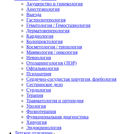
Акушерство и гинекология
Анестезиология
Выезда
Гастроэнтерология
Гематология / Гемостазиология
Дерматовенерология
Кардиология
Колопроктология
Косметология / трихология
Маммология / онкология
Неврология
Отоларингология (ЛОР)
Офтальмология
Психиатрия
Сердечно-сосудистая хирургия, флебология
Сестринское дело
Сурдология
Терапия
Травматология и ортопедия
Урология
Физиотерапия
Функциональная диагностика
Хирургия
Эндокринология
Детское отделение