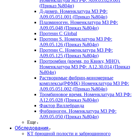
Номенклатура МЗ РФ: A09.05.029.001
(Приказ №804н)
Д-димер. Номенклатура МЗ РФ:
A09.05.051.001 (Приказ №804н)
Плазминоген. Номенклатура МЗ РФ:
A09.05.048 (Приказ №804н)
Протеин C Global
Протеин S. Номенклатура МЗ РФ:
A09.05.126 (Приказ №804н)
Протеин С. Номенклатура МЗ РФ:
A09.05.125 (Приказ №804н)
Протромбин (время, по Квику, МНО).
Номенклатура МЗ РФ: A12.30.014 (Приказ
№804н)
Растворимые фибрин-мономерные
комплексы(РФМК) Номенклатура МЗ РФ:
A09.05.051.002 (Приказ №804н)
Тромбиновое время. Номенклатура МЗ РФ:
A12.05.028 (Приказ №804н)
Фактор Виллебранда
Фибриноген. Номенклатура МЗ РФ:
A09.05.050 (Приказ №804н)
Еще
Обследования
КТ брюшной полости и забрюшинного