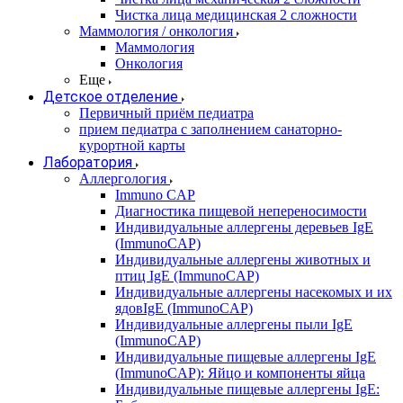
Чистка лица медицинская 2 сложности
Маммология / онкология
Маммология
Онкология
Еще
Детское отделение
Первичный приём педиатра
прием педиатра с заполнением санаторно-
курортной карты
Лаборатория
Аллергология
Immuno CAP
Диагностика пищевой непереносимости
Индивидуальные аллергены деревьев IgE
(ImmunoCAP)
Индивидуальные аллергены животных и
птиц IgE (ImmunoCAP)
Индивидуальные аллергены насекомых и их
ядовIgE (ImmunoCAP)
Индивидуальные аллергены пыли IgE
(ImmunoCAP)
Индивидуальные пищевые аллергены IgE
(ImmunoCAP): Яйцо и компоненты яйца
Индивидуальные пищевые аллергены IgE: