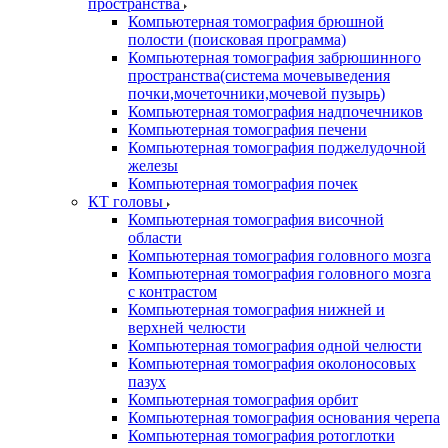
пространства
Компьютерная томография брюшной
полости (поисковая программа)
Компьютерная томография забрюшинного
пространства(система мочевыведения
почки,мочеточники,мочевой пузырь)
Компьютерная томография надпочечников
Компьютерная томография печени
Компьютерная томография поджелудочной
железы
Компьютерная томография почек
КТ головы
Компьютерная томография височной
области
Компьютерная томография головного мозга
Компьютерная томография головного мозга
с контрастом
Компьютерная томография нижней и
верхней челюсти
Компьютерная томография одной челюсти
Компьютерная томография околоносовых
пазух
Компьютерная томография орбит
Компьютерная томография основания черепа
Компьютерная томография ротоглотки