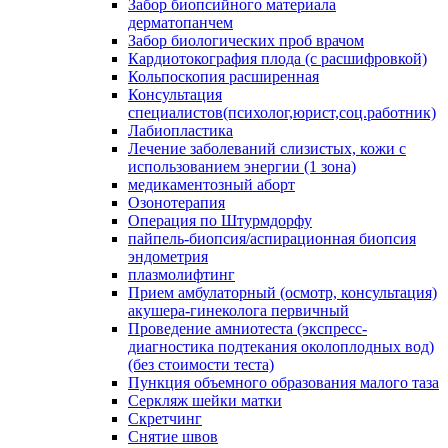
Забор биопсийного материала
дерматопанчем
Забор биологических проб врачом
Кардиотокография плода (с расшифровкой)
Кольпоскопия расширенная
Консультация
специалистов(психолог,юрист,соц.работник)
Лабиопластика
Лечение заболеваний слизистых, кожи с
использованием энергии (1 зона)
медикаментозный аборт
Озонотерапия
Операция по Штурмдорфу
пайпель-биопсия/аспирационная биопсия
эндометрия
плазмолифтинг
Прием амбулаторный (осмотр, консультация)
акушера-гинеколога первичный
Проведение амниотеста (экспресс-
диагностика подтекания околоплодных вод)
(без стоимости теста)
Пункция объемного образования малого таза
Серкляж шейки матки
Скретчинг
Снятие швов