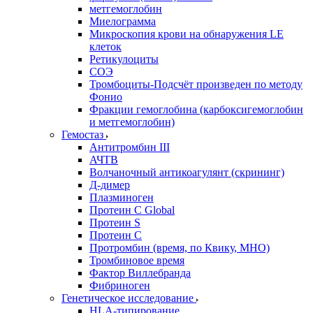
метгемоглобин
Миелограмма
Микроскопия крови на обнаружения LE
клеток
Ретикулоциты
СОЭ
Тромбоциты-Подсчёт произведен по методу
Фонио
Фракции гемоглобина (карбоксигемоглобин
и метгемоглобин)
Гемостаз
Антитромбин III
АЧТВ
Волчаночный антикоагулянт (скрининг)
Д-димер
Плазминоген
Протеин C Global
Протеин S
Протеин С
Протромбин (время, по Квику, МНО)
Тромбиновое время
Фактор Виллебранда
Фибриноген
Генетическое исследование
HLA-типирование