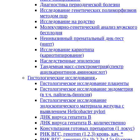
Диагностика периодической болезни
Исследование генетических полиморфизмов
методом пцр
Исследование на родство
Молекулярно-генетический анализ мужского
бесплодия
Неинвазивный пренатальный днк-тест
(нипт)
Исследование кариотипа
(кариотипирование)
Наследственные эпилепсии
Тандемная масс-спектрометрия(спектр
ацилкарнитинов,аминокислот)
Гистологические исследования
Гистологическое исследование плаценты
Гистологическое исследование эндометрия
(в т.ч. пайпель-биопсия)
Гистологическое исследование
эндоскопического материала желудка с
выявлением Helicobacter pylori
ДНК вируса гепатита B
ДНК вируса гепатита B, количественно
Консультация готовых препаратов (1 локус)
РНК ВГC, генотип (1,2,3) кровь, кач. *
РНК ВГC, генотип (1a,1b,2,3a,4,5a,6) кровь,