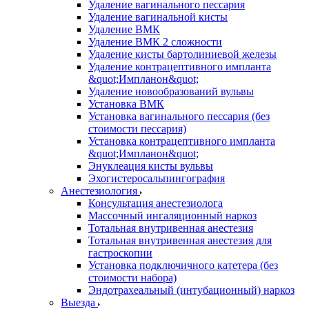
Удаление вагинального пессария
Удаление вагинальной кисты
Удаление ВМК
Удаление ВМК 2 сложности
Удаление кисты бартолиниевой железы
Удаление контрацептивного импланта
&quot;Импланон&quot;
Удаление новообразований вульвы
Установка ВМК
Установка вагинального пессария (без
стоимости пессария)
Установка контрацептивного импланта
&quot;Импланон&quot;
Энуклеация кисты вульвы
Эхогистеросальпингография
Анестезиология
Консультация анестезиолога
Массочный ингаляционный наркоз
Тотальная внутривенная анестезия
Тотальная внутривенная анестезия для
гастроскопии
Установка подключичного катетера (без
стоимости набора)
Эндотрахеальный (интубационный) наркоз
Выезда