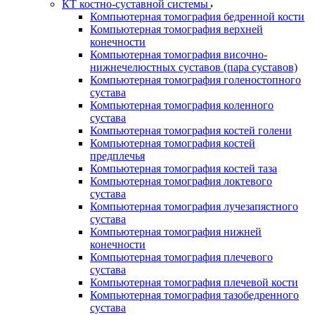
КТ костно-суставной системы
Компьютерная томография бедренной кости
Компьютерная томография верхней
конечности
Компьютерная томография височно-
нижнечелюстных суставов (пара суставов)
Компьютерная томография голеностопного
сустава
Компьютерная томография коленного
сустава
Компьютерная томография костей голени
Компьютерная томография костей
предплечья
Компьютерная томография костей таза
Компьютерная томография локтевого
сустава
Компьютерная томография лучезапястного
сустава
Компьютерная томография нижней
конечности
Компьютерная томография плечевого
сустава
Компьютерная томография плечевой кости
Компьютерная томография тазобедренного
сустава