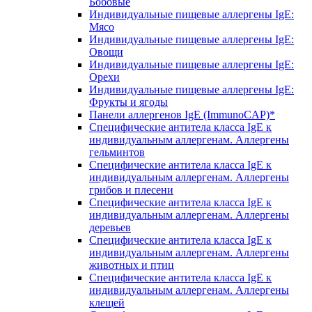
Бобовые
Индивидуальные пищевые аллергены IgE:
Мясо
Индивидуальные пищевые аллергены IgE:
Овощи
Индивидуальные пищевые аллергены IgE:
Орехи
Индивидуальные пищевые аллергены IgE:
Фрукты и ягоды
Панели аллергенов IgE (ImmunoCAP)*
Специфические антитела класса IgE к
индивидуальным аллергенам. Аллергены
гельминтов
Специфические антитела класса IgE к
индивидуальным аллергенам. Аллергены
грибов и плесени
Специфические антитела класса IgE к
индивидуальным аллергенам. Аллергены
деревьев
Специфические антитела класса IgE к
индивидуальным аллергенам. Аллергены
животных и птиц
Специфические антитела класса IgE к
индивидуальным аллергенам. Аллергены
клещей