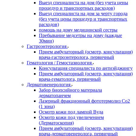
Выезд специалиста на дом (без учета цены
процедур и транспортных расходов)
Выезд специалиста на дом за черту города
(без учета цены процедур и транспортных
расходов)
помощь на дому медицинской сестры
Пребывание медсетры на дому (каждые
30мин)
Гастроэнтерология
Прием амбулаторный (осмотр, консультация)
врача-гастроэнтеролога, первичный
Гематология / Гемостазиология
Консультация специалиста по антиэйджингу
Прием амбулаторный (осмотр, консультация)
врача-гематолога, первичный
Дерматовенерология
Забор биопсийного материала
дерматопанчем
Лазерный фракционный фототермолиз Со2
(1 зона)
Осмотр кожи под лампой Вуда
Осмотр кожи под увеличением
(Дерматоскопия)
Прием амбулаторный (осмотр, консультация)
врача-дерматовенеролога, первичный