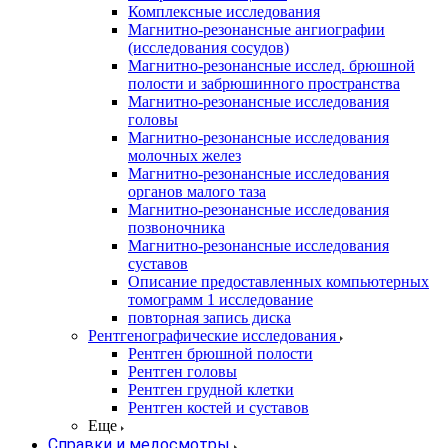
Комплексные исследования
Магнитно-резонансные ангиографии
(исследования сосудов)
Магнитно-резонансные исслед. брюшной
полости и забрюшинного пространства
Магнитно-резонансные исследования
головы
Магнитно-резонансные исследования
молочных желез
Магнитно-резонансные исследования
органов малого таза
Магнитно-резонансные исследования
позвоночника
Магнитно-резонансные исследования
суставов
Описание предоставленных компьютерных
томограмм 1 исследование
повторная запись диска
Рентгенографические исследования
Рентген брюшной полости
Рентген головы
Рентген грудной клетки
Рентген костей и суставов
Еще
Справки и медосмотры