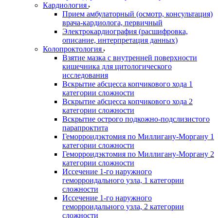
Кардиология
Прием амбулаторный (осмотр, консультация)
врача-кардиолога, первичный
Электрокардиография (расшифровка,
описание, интерпретация данных)
Колопроктология
Взятие мазка с внутренней поверхности
кишечника для цитологического
исследования
Вскрытие абсцесса копчикового хода 1
категории сложности
Вскрытие абсцесса копчикового хода 2
категории сложности
Вскрытие острого подкожно-подслизистого
парапроктита
Геморроидэктомия по Миллигану-Моргану 1
категории сложности
Геморроидэктомия по Миллигану-Моргану 2
категории сложности
Иссечение 1-го наружного
геморроидального узла, 1 категории
сложности
Иссечение 1-го наружного
геморроидального узла, 2 категории
сложности