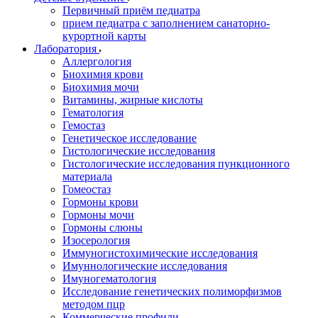
Первичный приём педиатра
прием педиатра с заполнением санаторно-
курортной карты
Лаборатория
Аллергология
Биохимия крови
Биохимия мочи
Витамины, жирные кислоты
Гематология
Гемостаз
Генетическое исследование
Гистологические исследования
Гистологические исследования пункционного
материала
Гомеостаз
Гормоны крови
Гормоны мочи
Гормоны слюны
Изосерология
Иммуногистохимические исследования
Имуннологические исследования
Имуногематология
Исследование генетических полиморфизмов
методом пцр
Коммерческие профили