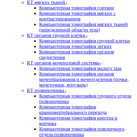
КТ мягких тканей
Компьютерная томография гортани
Компьютерная томография мягких с
контрастированием
Компьютерная томография мягких тканей
(определенной области тела)
КТ органов грудной клетки
Компьютерная томография грудной клетки
Компьютерная томография легких
Компьютерная томография органов
средостения
КТ органов мочеполовой системы
Компьютерная томография малого таза
Компьютерная томография органов
мочеобразования и мочеотделения (почки,
мочеточник, м/пузырь)
КТ позвоночника
Компьютерная томография грудного отдела
позвоночника
Компьютерная томография
краниовертебрального перехода
Компьютерная томография крестца и
копчика
Компьютерная томография поясничного
отдела позвоночника