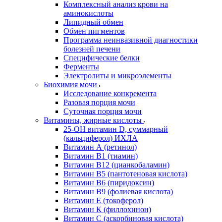
Комплексный анализ крови на
аминокислоты
Липидный обмен
Обмен пигментов
Программа неинвазивной диагностики
болезней печени
Специфические белки
Ферменты
Электролиты и микроэлементы
Биохимия мочи
Исследование конкремента
Разовая порция мочи
Суточная порция мочи
Витамины, жирные кислоты
25-OH витамин D, суммарный
(кальциферол) ИХЛА
Витамин А (ретинол)
Витамин В1 (тиамин)
Витамин В12 (цианкобаламин)
Витамин В5 (пантотеновая кислота)
Витамин В6 (пиридоксин)
Витамин В9 (фолиевая кислота)
Витамин Е (токоферол)
Витамин К (филлохинон)
Витамин С (аскорбиновая кислота)