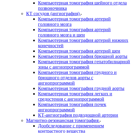
Компьютерная томография шейного отдела
позвоночника
КТ сосудов (ангиография)
Компьютерная томография артерий
головного мозга
Компьютерная томография артерий
головного мозга и шеи
Компьютерная томография артерий нижних
конечностей
Компьютерная томография артерий шеи
Компьютерная томография брюшной аорты
Компьютерная томография гепатобилиарной
зоны с ангиопрограммой
Компьютерная томография грудного и
брюшного отделов аорты с
ангиопрограммой
Компьютерная томография грудной аорты
Компьютерная томография легких и
средостения с ангиопрограммой
Компьютерная томография почек
ангиопрограммой
КТ-ангиография подвздошной артерии
Магнитно-резонансная томография
Дообследование с применением
контрастного вещества