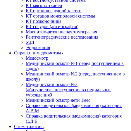
КТ костно-суставной системы
КТ мягких тканей
КТ органов грудной клетки
КТ органов мочеполовой системы
КТ позвоночника
КТ сосудов (ангиография)
Магнитно-резонансная томография
Рентгенографические исследования
УЗД
Эндоскопия
Справки и медосмотры
Медосмотр
Медицинский осмотр №1(перед поступлением в
садик)
Медицинский осмотр №2 (перед поступлением в
школу)
Медицинский осмотр №3
(абитуриенты.поступления в специальные
учреждения0
Медицинский осмотр дети 1мес
Справка водительская (медкомиссия) категория
А,В.М
Справка водительская (медкомиссия) категория
С,Д,Е
Стоматология