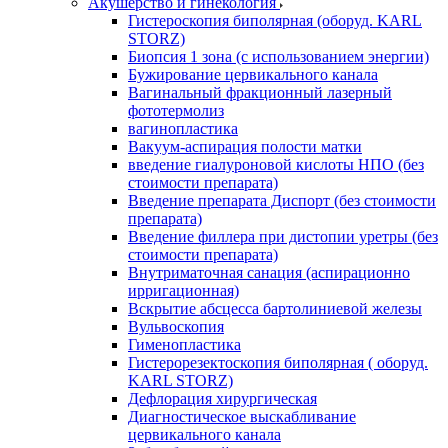
Акушерство и гинекология
Гистероскопия биполярная (оборуд. KARL
STORZ)
Биопсия 1 зона (с использованием энергии)
Бужирование цервикального канала
Вагинальный фракционный лазерный
фототермолиз
вагинопластика
Вакуум-аспирация полости матки
введение гиалуроновой кислоты НПО (без
стоимости препарата)
Введение препарата Диспорт (без стоимости
препарата)
Введение филлера при дистопии уретры (без
стоимости препарата)
Внутриматочная санация (аспирационно
ирригационная)
Вскрытие абсцесса бартолиниевой железы
Вульвоскопия
Гименопластика
Гистерорезектоскопия биполярная ( оборуд.
KARL STORZ)
Дефлорация хирургическая
Диагностическое выскабливание
цервикального канала