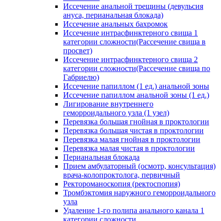
Иссечение анальной трещины (девульсия
ануса, перианальная блокада)
Иссечение анальных бахромок
Иссечение интрасфинктерного свища 1
категории сложности(Рассечение свища в
просвет)
Иссечение интрасфинктерного свища 2
категории сложности(Рассечение свища по
Габриелю)
Иссечение папиллом (1 ед.) анальной зоны
Иссечение папиллом анальной зоны (1 ед.)
Лигирование внутреннего
геморроидального узла (1 узел)
Перевязка большая гнойная в проктологии
Перевязка большая чистая в проктологии
Перевязка малая гнойная в проктологии
Перевязка малая чистая в проктологии
Перианальная блокада
Прием амбулаторный (осмотр, консультация)
врача-колопроктолога, первичный
Ректороманоскопия (ректоспопия)
Тромбэктомия наружного геморроидального
узла
Удаление 1-го полипа анального канала 1
категории сложности