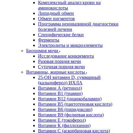
Комплексный анализ крови на
аминокислоты
Липидный обмен
Обмен пигментов
Программа неинвазивной диагностики
болезней печени
Специфические белки
Ферменты
Электролиты и микроэлементы
Биохимия мочи
Исследование конкремента
Разовая порция мочи
Суточная порция мочи
Витамины, жирные кислоты
25-OH витамин D, суммарный
(кальциферол) ИХЛА
Витамин А (ретинол)
Витамин В1 (тиамин)
Витамин В12 (цианкобаламин)
Витамин В5 (пантотеновая кислота)
Витамин В6 (пиридоксин)
Витамин В9 (фолиевая кислота)
Витамин Е (токоферол)
Витамин К (филлохинон)
Витамин С (аскорбиновая кислота)