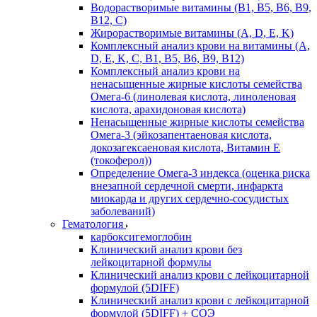
Водорастворимые витамины (B1, B5, B6, В9,
В12, С)
Жирорастворимые витамины (A, D, E, K)
Комплексный анализ крови на витамины (A,
D, E, K, C, B1, B5, B6, В9, B12)
Комплексный анализ крови на
ненасыщенные жирные кислоты семейства
Омега-6 (линолевая кислота, линоленовая
кислота, арахидоновая кислота)
Ненасыщенные жирные кислоты семейства
Омега-3 (эйкозапентаеновая кислота,
докозагексаеновая кислота, Витамин E
(токоферол))
Определение Омега-3 индекса (оценка риска
внезапной сердечной смерти, инфаркта
миокарда и других сердечно-сосудистых
заболеваний)
Гематология
карбоксигемоглобин
Клинический анализ крови без
лейкоцитарной формулы
Клинический анализ крови с лейкоцитарной
формулой (5DIFF)
Клинический анализ крови с лейкоцитарной
формулой (5DIFF) + СОЭ