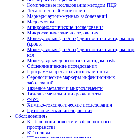
Комплексные исследования методом ПЦР
Лекарственный мониторинг
Маркеры аутоиммунных заболеваний
Медосмотры
Микробиологические исследования
Микроскопические исследования
Молекулярная (днк/рнк) диагностика методом пцр
(кровь)
Молекулярная (днк/рнк) диагностика методом пцр,
кал
Молекулярная диагностика методом nasba
Общеклинические исследования
Программы пренатального скрининга
Серологические маркеры инфекционных
заболеваний
Тяжелые металлы и микроэлементы
Тяжелые металы и микроэлементы
ФБУЗ
Химико-токсилогические исследования
Цитологические исследования
Обследования
КТ брюшной полости и забрюшинного
пространства
КТ головы