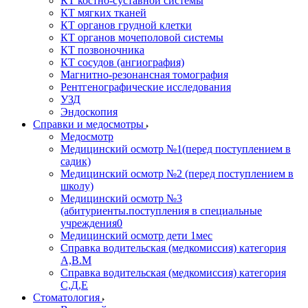
КТ костно-суставной системы
КТ мягких тканей
КТ органов грудной клетки
КТ органов мочеполовой системы
КТ позвоночника
КТ сосудов (ангиография)
Магнитно-резонансная томография
Рентгенографические исследования
УЗД
Эндоскопия
Справки и медосмотры
Медосмотр
Медицинский осмотр №1(перед поступлением в
садик)
Медицинский осмотр №2 (перед поступлением в
школу)
Медицинский осмотр №3
(абитуриенты.поступления в специальные
учреждения0
Медицинский осмотр дети 1мес
Справка водительская (медкомиссия) категория
А,В.М
Справка водительская (медкомиссия) категория
С,Д,Е
Стоматология