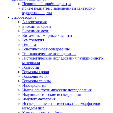
Первичный приём педиатра
прием педиатра с заполнением санаторно-
курортной карты
Лаборатория
Аллергология
Биохимия крови
Биохимия мочи
Витамины, жирные кислоты
Гематология
Гемостаз
Генетическое исследование
Гистологические исследования
Гистологические исследования пункционного
материала
Гомеостаз
Гормоны крови
Гормоны мочи
Гормоны слюны
Изосерология
Иммуногистохимические исследования
Имуннологические исследования
Имуногематология
Исследование генетических полиморфизмов
методом пцр
Коммерческие профили