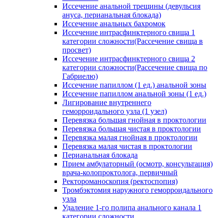
Иссечение анальной трещины (девульсия
ануса, перианальная блокада)
Иссечение анальных бахромок
Иссечение интрасфинктерного свища 1
категории сложности(Рассечение свища в
просвет)
Иссечение интрасфинктерного свища 2
категории сложности(Рассечение свища по
Габриелю)
Иссечение папиллом (1 ед.) анальной зоны
Иссечение папиллом анальной зоны (1 ед.)
Лигирование внутреннего
геморроидального узла (1 узел)
Перевязка большая гнойная в проктологии
Перевязка большая чистая в проктологии
Перевязка малая гнойная в проктологии
Перевязка малая чистая в проктологии
Перианальная блокада
Прием амбулаторный (осмотр, консультация)
врача-колопроктолога, первичный
Ректороманоскопия (ректоспопия)
Тромбэктомия наружного геморроидального
узла
Удаление 1-го полипа анального канала 1
категории сложности