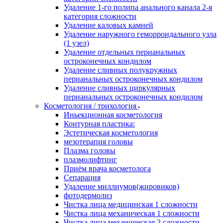
Удаление 1-го полипа анального канала 2-я
категория сложности
Удаление каловых камней
Удаление наружного геморроидального узла
(1 узел)
Удаление отдельных перианальных
остроконечных кондилом
Удаление сливных полукружных
перианальных остроконечных кондилом
Удаление сливных циркулярных
перианальных остроконечных кондилом
Косметология / трихология
Иньекционная косметология
Контурная пластика:
Эстетическая косметология
мезотерапия головы
Плазма головы
плазмолифтинг
Приём врача косметолога
Сепарация
Удаление миллиумов(жировиков)
фотодермолиз
Чистка лица медицинская 1 сложности
Чистка лица механическая 1 сложности
Чистка лица механическая 2 сложности