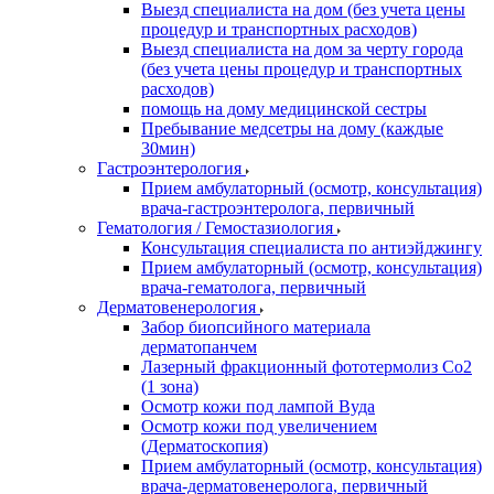
Выезд специалиста на дом (без учета цены
процедур и транспортных расходов)
Выезд специалиста на дом за черту города
(без учета цены процедур и транспортных
расходов)
помощь на дому медицинской сестры
Пребывание медсетры на дому (каждые
30мин)
Гастроэнтерология
Прием амбулаторный (осмотр, консультация)
врача-гастроэнтеролога, первичный
Гематология / Гемостазиология
Консультация специалиста по антиэйджингу
Прием амбулаторный (осмотр, консультация)
врача-гематолога, первичный
Дерматовенерология
Забор биопсийного материала
дерматопанчем
Лазерный фракционный фототермолиз Со2
(1 зона)
Осмотр кожи под лампой Вуда
Осмотр кожи под увеличением
(Дерматоскопия)
Прием амбулаторный (осмотр, консультация)
врача-дерматовенеролога, первичный