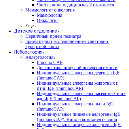
Чистка лица медицинская 2 сложности
Маммология / онкология
Маммология
Онкология
Еще
Детское отделение
Первичный приём педиатра
прием педиатра с заполнением санаторно-
курортной карты
Лаборатория
Аллергология
Immuno CAP
Диагностика пищевой непереносимости
Индивидуальные аллергены деревьев IgE
(ImmunoCAP)
Индивидуальные аллергены животных и
птиц IgE (ImmunoCAP)
Индивидуальные аллергены насекомых и их
ядовIgE (ImmunoCAP)
Индивидуальные аллергены пыли IgE
(ImmunoCAP)
Индивидуальные пищевые аллергены IgE
(ImmunoCAP): Яйцо и компоненты яйца
Индивидуальные пищевые аллергены IgE: