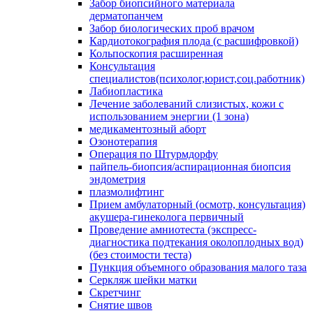
Забор биопсийного материала
дерматопанчем
Забор биологических проб врачом
Кардиотокография плода (с расшифровкой)
Кольпоскопия расширенная
Консультация
специалистов(психолог,юрист,соц.работник)
Лабиопластика
Лечение заболеваний слизистых, кожи с
использованием энергии (1 зона)
медикаментозный аборт
Озонотерапия
Операция по Штурмдорфу
пайпель-биопсия/аспирационная биопсия
эндометрия
плазмолифтинг
Прием амбулаторный (осмотр, консультация)
акушера-гинеколога первичный
Проведение амниотеста (экспресс-
диагностика подтекания околоплодных вод)
(без стоимости теста)
Пункция объемного образования малого таза
Серкляж шейки матки
Скретчинг
Снятие швов