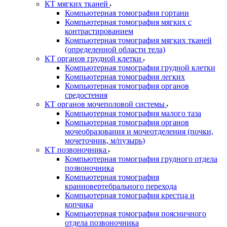
КТ мягких тканей
Компьютерная томография гортани
Компьютерная томография мягких с
контрастированием
Компьютерная томография мягких тканей
(определенной области тела)
КТ органов грудной клетки
Компьютерная томография грудной клетки
Компьютерная томография легких
Компьютерная томография органов
средостения
КТ органов мочеполовой системы
Компьютерная томография малого таза
Компьютерная томография органов
мочеобразования и мочеотделения (почки,
мочеточник, м/пузырь)
КТ позвоночника
Компьютерная томография грудного отдела
позвоночника
Компьютерная томография
краниовертебрального перехода
Компьютерная томография крестца и
копчика
Компьютерная томография поясничного
отдела позвоночника