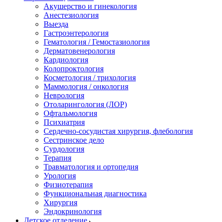
Акушерство и гинекология
Анестезиология
Выезда
Гастроэнтерология
Гематология / Гемостазиология
Дерматовенерология
Кардиология
Колопроктология
Косметология / трихология
Маммология / онкология
Неврология
Отоларингология (ЛОР)
Офтальмология
Психиатрия
Сердечно-сосудистая хирургия, флебология
Сестринское дело
Сурдология
Терапия
Травматология и ортопедия
Урология
Физиотерапия
Функциональная диагностика
Хирургия
Эндокринология
Детское отделение