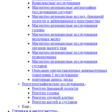
Комплексные исследования
Магнитно-резонансные ангиографии
(исследования сосудов)
Магнитно-резонансные исслед. брюшной
полости и забрюшинного пространства
Магнитно-резонансные исследования
головы
Магнитно-резонансные исследования
молочных желез
Магнитно-резонансные исследования
органов малого таза
Магнитно-резонансные исследования
позвоночника
Магнитно-резонансные исследования
суставов
Описание предоставленных компьютерных
томограмм 1 исследование
повторная запись диска
Рентгенографические исследования
Рентген брюшной полости
Рентген головы
Рентген грудной клетки
Рентген костей и суставов
Еще
Справки и медосмотры