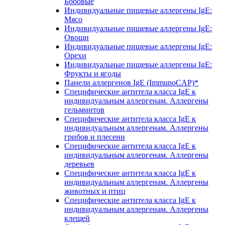
Бобовые
Индивидуальные пищевые аллергены IgE:
Мясо
Индивидуальные пищевые аллергены IgE:
Овощи
Индивидуальные пищевые аллергены IgE:
Орехи
Индивидуальные пищевые аллергены IgE:
Фрукты и ягоды
Панели аллергенов IgE (ImmunoCAP)*
Специфические антитела класса IgE к
индивидуальным аллергенам. Аллергены
гельминтов
Специфические антитела класса IgE к
индивидуальным аллергенам. Аллергены
грибов и плесени
Специфические антитела класса IgE к
индивидуальным аллергенам. Аллергены
деревьев
Специфические антитела класса IgE к
индивидуальным аллергенам. Аллергены
животных и птиц
Специфические антитела класса IgE к
индивидуальным аллергенам. Аллергены
клещей