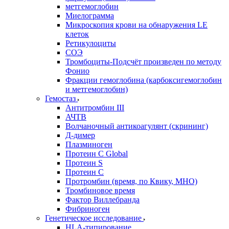
метгемоглобин
Миелограмма
Микроскопия крови на обнаружения LE
клеток
Ретикулоциты
СОЭ
Тромбоциты-Подсчёт произведен по методу
Фонио
Фракции гемоглобина (карбоксигемоглобин
и метгемоглобин)
Гемостаз
Антитромбин III
АЧТВ
Волчаночный антикоагулянт (скрининг)
Д-димер
Плазминоген
Протеин C Global
Протеин S
Протеин С
Протромбин (время, по Квику, МНО)
Тромбиновое время
Фактор Виллебранда
Фибриноген
Генетическое исследование
HLA-типирование