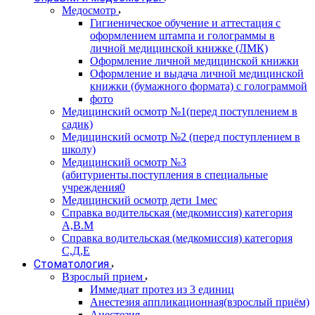
Медосмотр
Гигиеническое обучение и аттестация с
оформлением штампа и голограммы в
личной медицинской книжке (ЛМК)
Оформление личной медицинской книжки
Оформление и выдача личной медицинской
книжки (бумажного формата) с голограммой
фото
Медицинский осмотр №1(перед поступлением в
садик)
Медицинский осмотр №2 (перед поступлением в
школу)
Медицинский осмотр №3
(абитуриенты.поступления в специальные
учреждения0
Медицинский осмотр дети 1мес
Справка водительская (медкомиссия) категория
А,В.М
Справка водительская (медкомиссия) категория
С,Д,Е
Стоматология
Взрослый прием
Иммедиат протез из 3 единиц
Анестезия аппликационная(взрослый приём)
Анестезия