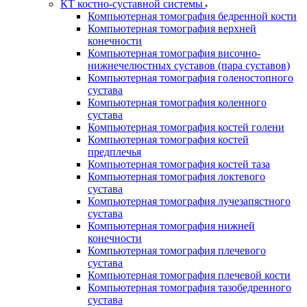
КТ костно-суставной системы
Компьютерная томография бедренной кости
Компьютерная томография верхней
конечности
Компьютерная томография височно-
нижнечелюстных суставов (пара суставов)
Компьютерная томография голеностопного
сустава
Компьютерная томография коленного
сустава
Компьютерная томография костей голени
Компьютерная томография костей
предплечья
Компьютерная томография костей таза
Компьютерная томография локтевого
сустава
Компьютерная томография лучезапястного
сустава
Компьютерная томография нижней
конечности
Компьютерная томография плечевого
сустава
Компьютерная томография плечевой кости
Компьютерная томография тазобедренного
сустава