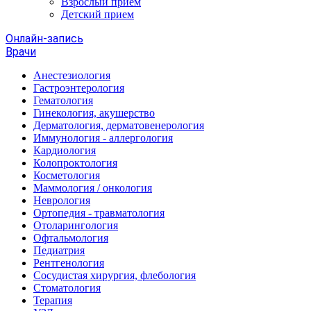
Взрослый прием
Детский прием
Онлайн-запись
Врачи
Анестезиология
Гастроэнтерология
Гематология
Гинекология, акушерство
Дерматология, дерматовенерология
Иммунология - аллергология
Кардиология
Колопроктология
Косметология
Маммология / онкология
Неврология
Ортопедия - травматология
Отоларингология
Офтальмология
Педиатрия
Рентгенология
Сосудистая хирургия, флебология
Стоматология
Терапия