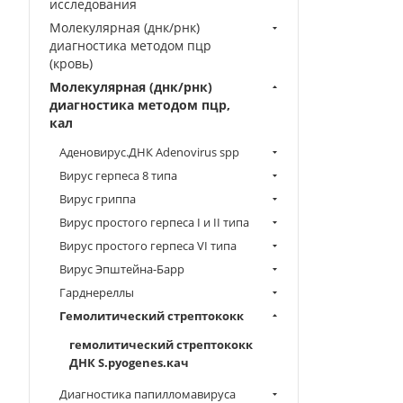
исследования
Молекулярная (днк/рнк)
диагностика методом пцр
(кровь)
Молекулярная (днк/рнк)
диагностика методом пцр,
кал
Аденовирус.ДНК Аdenovirus spp
Вирус герпеса 8 типа
Вирус гриппа
Вирус простого герпеса I и II типа
Вирус простого герпеса VI типа
Вирус Эпштейна-Барр
Гарднереллы
Гемолитический стрептококк
гемолитический стрептококк
ДНК S.pyogenes.кач
Диагностика папилломавируса