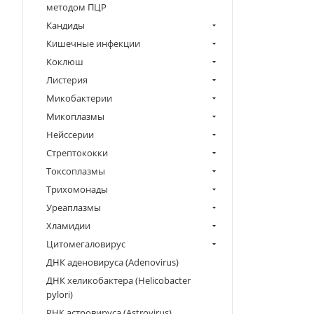
методом ПЦР
Кандиды
Кишечные инфекции
Коклюш
Листерия
Микобактерии
Микоплазмы
Нейссерии
Стрептококки
Токсоплазмы
Трихомонады
Уреаплазмы
Хламидии
Цитомегаловирус
ДНК аденовируса (Adenovirus)
ДНК хеликобактера (Helicobacter
pylori)
РНК астровируса (Astrovirus)