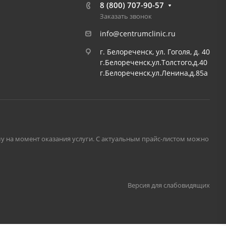
8 (800) 707-90-57
Заказать звонок
info@centrumclinic.ru
г. Белореченск, ул. Гоголя, д. 40
г.Белореченск,ул.Толстого,д.40
г.Белореченск,ул.Ленина,д.85а
му на момент оказания услуги. С актуальным прайс-листом можно
Версия для слабовидящих