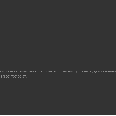
луги клиники оплачиваются согласно прайс-листу клиники, действующе
(800) 707-90-57.