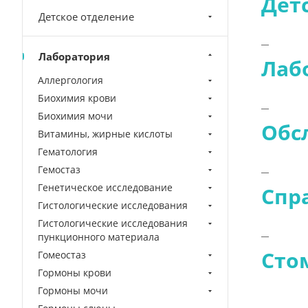
Дет
Детское отделение
Лаборатория
Лаб
Аллергология
Биохимия крови
Биохимия мочи
Обс
Витамины, жирные кислоты
Гематология
Гемостаз
Генетическое исследование
Спр
Гистологические исследования
Гистологические исследования
пункционного материала
Сто
Гомеостаз
Гормоны крови
Гормоны мочи