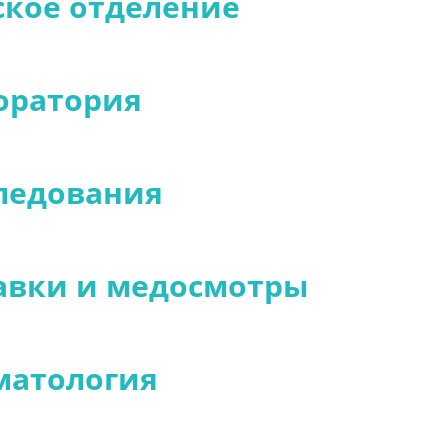
ское отделение
оратория
ледования
авки и медосмотры
матология