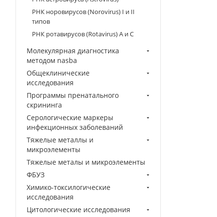
РНК норовирусов (Norovirus) I и II
типов
РНК ротавирусов (Rotavirus) A и C
Молекулярная диагностика
методом nasba
Общеклинические
исследования
Программы пренатального
скрининга
Серологические маркеры
инфекционных заболеваний
Тяжелые металлы и
микроэлементы
Тяжелые металы и микроэлементы
ФБУЗ
Химико-токсилогические
исследования
Цитологические исследования