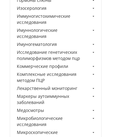
Гормоны слюны
Изосерология
Иммуногистохимические
исследования
Имуннологические
исследования
Имуногематология
Исследование генетических
полиморфизмов методом пцр
Коммерческие профили
Комплексные исследования
методом ПЦР
Лекарственный мониторинг
Маркеры аутоиммунных
заболеваний
Медосмотры
Микробиологические
исследования
Микроскопические