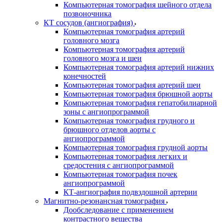
Компьютерная томография шейного отдела
позвоночника
КТ сосудов (ангиография)
Компьютерная томография артерий
головного мозга
Компьютерная томография артерий
головного мозга и шеи
Компьютерная томография артерий нижних
конечностей
Компьютерная томография артерий шеи
Компьютерная томография брюшной аорты
Компьютерная томография гепатобилиарной
зоны с ангиопрограммой
Компьютерная томография грудного и
брюшного отделов аорты с
ангиопрограммой
Компьютерная томография грудной аорты
Компьютерная томография легких и
средостения с ангиопрограммой
Компьютерная томография почек
ангиопрограммой
КТ-ангиография подвздошной артерии
Магнитно-резонансная томография
Дообследование с применением
контрастного вещества