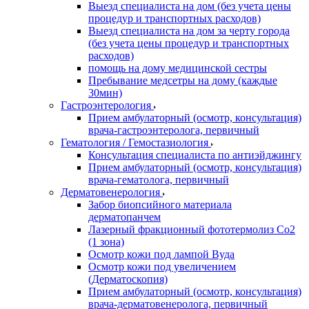
Выезд специалиста на дом (без учета цены
процедур и транспортных расходов)
Выезд специалиста на дом за черту города
(без учета цены процедур и транспортных
расходов)
помощь на дому медицинской сестры
Пребывание медсетры на дому (каждые
30мин)
Гастроэнтерология
Прием амбулаторный (осмотр, консультация)
врача-гастроэнтеролога, первичный
Гематология / Гемостазиология
Консультация специалиста по антиэйджингу
Прием амбулаторный (осмотр, консультация)
врача-гематолога, первичный
Дерматовенерология
Забор биопсийного материала
дерматопанчем
Лазерный фракционный фототермолиз Со2
(1 зона)
Осмотр кожи под лампой Вуда
Осмотр кожи под увеличением
(Дерматоскопия)
Прием амбулаторный (осмотр, консультация)
врача-дерматовенеролога, первичный