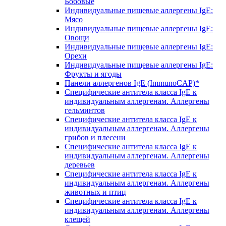
Бобовые
Индивидуальные пищевые аллергены IgE:
Мясо
Индивидуальные пищевые аллергены IgE:
Овощи
Индивидуальные пищевые аллергены IgE:
Орехи
Индивидуальные пищевые аллергены IgE:
Фрукты и ягоды
Панели аллергенов IgE (ImmunoCAP)*
Специфические антитела класса IgE к
индивидуальным аллергенам. Аллергены
гельминтов
Специфические антитела класса IgE к
индивидуальным аллергенам. Аллергены
грибов и плесени
Специфические антитела класса IgE к
индивидуальным аллергенам. Аллергены
деревьев
Специфические антитела класса IgE к
индивидуальным аллергенам. Аллергены
животных и птиц
Специфические антитела класса IgE к
индивидуальным аллергенам. Аллергены
клещей