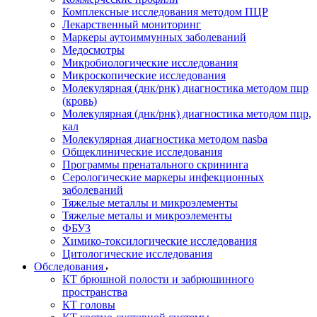
Комплексные исследования методом ПЦР
Лекарственный мониторинг
Маркеры аутоиммунных заболеваний
Медосмотры
Микробиологические исследования
Микроскопические исследования
Молекулярная (днк/рнк) диагностика методом пцр
(кровь)
Молекулярная (днк/рнк) диагностика методом пцр,
кал
Молекулярная диагностика методом nasba
Общеклинические исследования
Программы пренатального скрининга
Серологические маркеры инфекционных
заболеваний
Тяжелые металлы и микроэлементы
Тяжелые металы и микроэлементы
ФБУЗ
Химико-токсилогические исследования
Цитологические исследования
Обследования
КТ брюшной полости и забрюшинного
пространства
КТ головы