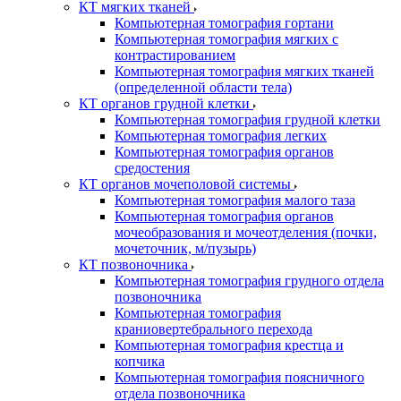
КТ мягких тканей
Компьютерная томография гортани
Компьютерная томография мягких с
контрастированием
Компьютерная томография мягких тканей
(определенной области тела)
КТ органов грудной клетки
Компьютерная томография грудной клетки
Компьютерная томография легких
Компьютерная томография органов
средостения
КТ органов мочеполовой системы
Компьютерная томография малого таза
Компьютерная томография органов
мочеобразования и мочеотделения (почки,
мочеточник, м/пузырь)
КТ позвоночника
Компьютерная томография грудного отдела
позвоночника
Компьютерная томография
краниовертебрального перехода
Компьютерная томография крестца и
копчика
Компьютерная томография поясничного
отдела позвоночника