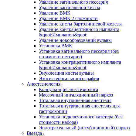
Удаление вагинального пессария
Удаление вагинальной кисты
Удаление ВМК
Удаление ВМК 2 сложности
Удаление кисты бартолиниевой железы
Удаление контрацептивного импланта
&quot;Импланон&quot;
Удаление новообразований вульвы
Установка ВМК
Установка вагинального пессария (без
стоимости пессария)
Установка контрацептивного импланта
&quot;Импланон&quot;
Энуклеация кисты вульвы
Эхогистеросальпингография
Анестезиология
Консультация анестезиолога
Массочный ингаляционный наркоз
Тотальная внутривенная анестезия
Тотальная внутривенная анестезия для
гастроскопии
Установка подключичного катетера (без
стоимости набора)
Эндотрахеальный (интубационный) наркоз
Выезда