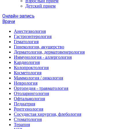
Взрослый прием
Детский прием
Онлайн-запись
Врачи
Анестезиология
Гастроэнтерология
Гематология
Гинекология, акушерство
Дерматология, дерматовенерология
Иммунология - аллергология
Кардиология
Колопроктология
Косметология
Маммология / онкология
Неврология
Ортопедия - травматология
Отоларингология
Офтальмология
Педиатрия
Рентгенология
Сосудистая хирургия, флебология
Стоматология
Терапия