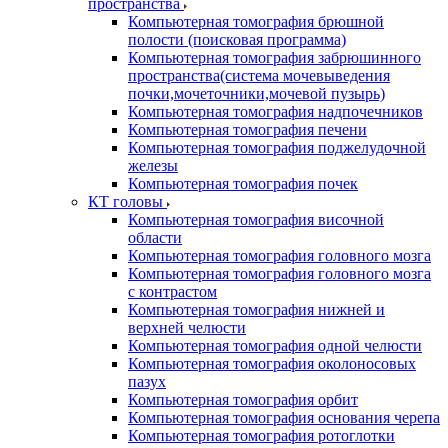
пространства
Компьютерная томография брюшной
полости (поисковая программа)
Компьютерная томография забрюшинного
пространства(система мочевыведения
почки,мочеточники,мочевой пузырь)
Компьютерная томография надпочечников
Компьютерная томография печени
Компьютерная томография поджелудочной
железы
Компьютерная томография почек
КТ головы
Компьютерная томография височной
области
Компьютерная томография головного мозга
Компьютерная томография головного мозга
с контрастом
Компьютерная томография нижней и
верхней челюсти
Компьютерная томография одной челюсти
Компьютерная томография околоносовых
пазух
Компьютерная томография орбит
Компьютерная томография основания черепа
Компьютерная томография ротоглотки