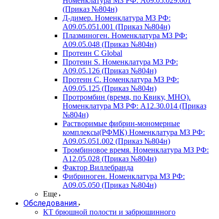
Номенклатура МЗ РФ: A09.05.029.001
(Приказ №804н)
Д-димер. Номенклатура МЗ РФ:
A09.05.051.001 (Приказ №804н)
Плазминоген. Номенклатура МЗ РФ:
A09.05.048 (Приказ №804н)
Протеин C Global
Протеин S. Номенклатура МЗ РФ:
A09.05.126 (Приказ №804н)
Протеин С. Номенклатура МЗ РФ:
A09.05.125 (Приказ №804н)
Протромбин (время, по Квику, МНО).
Номенклатура МЗ РФ: A12.30.014 (Приказ
№804н)
Растворимые фибрин-мономерные
комплексы(РФМК) Номенклатура МЗ РФ:
A09.05.051.002 (Приказ №804н)
Тромбиновое время. Номенклатура МЗ РФ:
A12.05.028 (Приказ №804н)
Фактор Виллебранда
Фибриноген. Номенклатура МЗ РФ:
A09.05.050 (Приказ №804н)
Еще
Обследования
КТ брюшной полости и забрюшинного