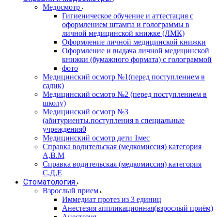
Медосмотр
Гигиеническое обучение и аттестация с
оформлением штампа и голограммы в
личной медицинской книжке (ЛМК)
Оформление личной медицинской книжки
Оформление и выдача личной медицинской
книжки (бумажного формата) с голограммой
фото
Медицинский осмотр №1(перед поступлением в
садик)
Медицинский осмотр №2 (перед поступлением в
школу)
Медицинский осмотр №3
(абитуриенты.поступления в специальные
учреждения0
Медицинский осмотр дети 1мес
Справка водительская (медкомиссия) категория
А,В.М
Справка водительская (медкомиссия) категория
С,Д,Е
Стоматология
Взрослый прием
Иммедиат протез из 3 единиц
Анестезия аппликационная(взрослый приём)
Анестезия