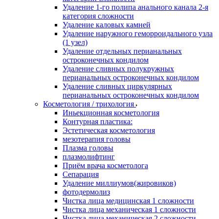
Удаление 1-го полипа анального канала 2-я
категория сложности
Удаление каловых камней
Удаление наружного геморроидального узла
(1 узел)
Удаление отдельных перианальных
остроконечных кондилом
Удаление сливных полукружных
перианальных остроконечных кондилом
Удаление сливных циркулярных
перианальных остроконечных кондилом
Косметология / трихология
Иньекционная косметология
Контурная пластика:
Эстетическая косметология
мезотерапия головы
Плазма головы
плазмолифтинг
Приём врача косметолога
Сепарация
Удаление миллиумов(жировиков)
фотодермолиз
Чистка лица медицинская 1 сложности
Чистка лица механическая 1 сложности
Чистка лица механическая 2 сложности