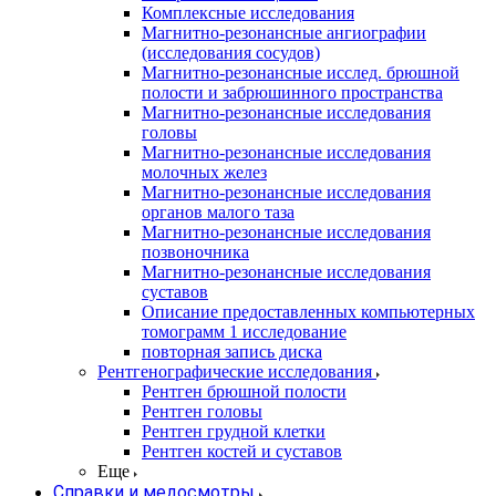
Комплексные исследования
Магнитно-резонансные ангиографии
(исследования сосудов)
Магнитно-резонансные исслед. брюшной
полости и забрюшинного пространства
Магнитно-резонансные исследования
головы
Магнитно-резонансные исследования
молочных желез
Магнитно-резонансные исследования
органов малого таза
Магнитно-резонансные исследования
позвоночника
Магнитно-резонансные исследования
суставов
Описание предоставленных компьютерных
томограмм 1 исследование
повторная запись диска
Рентгенографические исследования
Рентген брюшной полости
Рентген головы
Рентген грудной клетки
Рентген костей и суставов
Еще
Справки и медосмотры