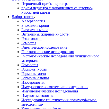
Первичный приём педиатра
прием педиатра с заполнением санаторно-
курортной карты
Лаборатория
Аллергология
Биохимия крови
Биохимия мочи
Витамины, жирные кислоты
Гематология
Гемостаз
Генетическое исследование
Гистологические исследования
Гистологические исследования пункционного
материала
Гомеостаз
Гормоны крови
Гормоны мочи
Гормоны слюны
Изосерология
Иммуногистохимические исследования
Имуннологические исследования
Имуногематология
Исследование генетических полиморфизмов
методом пцр
Коммерческие профили