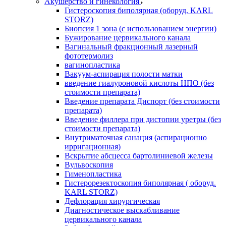
Акушерство и гинекология
Гистероскопия биполярная (оборуд. KARL
STORZ)
Биопсия 1 зона (с использованием энергии)
Бужирование цервикального канала
Вагинальный фракционный лазерный
фототермолиз
вагинопластика
Вакуум-аспирация полости матки
введение гиалуроновой кислоты НПО (без
стоимости препарата)
Введение препарата Диспорт (без стоимости
препарата)
Введение филлера при дистопии уретры (без
стоимости препарата)
Внутриматочная санация (аспирационно
ирригационная)
Вскрытие абсцесса бартолиниевой железы
Вульвоскопия
Гименопластика
Гистерорезектоскопия биполярная ( оборуд.
KARL STORZ)
Дефлорация хирургическая
Диагностическое выскабливание
цервикального канала