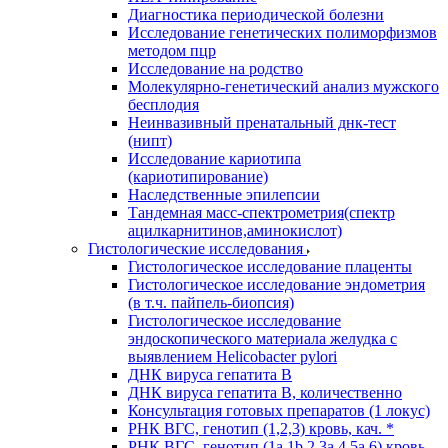
Диагностика периодической болезни
Исследование генетических полиморфизмов
методом пцр
Исследование на родство
Молекулярно-генетический анализ мужского
бесплодия
Неинвазивный пренатальный днк-тест
(нипт)
Исследование кариотипа
(кариотипирование)
Наследственные эпилепсии
Тандемная масс-спектрометрия(спектр
ацилкарнитинов,аминокислот)
Гистологические исследования
Гистологическое исследование плаценты
Гистологическое исследование эндометрия
(в т.ч. пайпель-биопсия)
Гистологическое исследование
эндоскопического материала желудка с
выявлением Helicobacter pylori
ДНК вируса гепатита B
ДНК вируса гепатита B, количественно
Консультация готовых препаратов (1 локус)
РНК ВГC, генотип (1,2,3) кровь, кач. *
РНК ВГC, генотип (1a,1b,2,3a,4,5a,6) кровь,