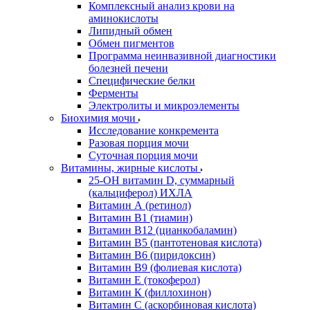
Комплексный анализ крови на
аминокислоты
Липидный обмен
Обмен пигментов
Программа неинвазивной диагностики
болезней печени
Специфические белки
Ферменты
Электролиты и микроэлементы
Биохимия мочи
Исследование конкремента
Разовая порция мочи
Суточная порция мочи
Витамины, жирные кислоты
25-OH витамин D, суммарный
(кальциферол) ИХЛА
Витамин А (ретинол)
Витамин В1 (тиамин)
Витамин В12 (цианкобаламин)
Витамин В5 (пантотеновая кислота)
Витамин В6 (пиридоксин)
Витамин В9 (фолиевая кислота)
Витамин Е (токоферол)
Витамин К (филлохинон)
Витамин С (аскорбиновая кислота)