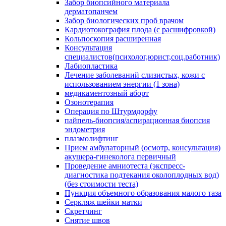
Забор биопсийного материала
дерматопанчем
Забор биологических проб врачом
Кардиотокография плода (с расшифровкой)
Кольпоскопия расширенная
Консультация
специалистов(психолог,юрист,соц.работник)
Лабиопластика
Лечение заболеваний слизистых, кожи с
использованием энергии (1 зона)
медикаментозный аборт
Озонотерапия
Операция по Штурмдорфу
пайпель-биопсия/аспирационная биопсия
эндометрия
плазмолифтинг
Прием амбулаторный (осмотр, консультация)
акушера-гинеколога первичный
Проведение амниотеста (экспресс-
диагностика подтекания околоплодных вод)
(без стоимости теста)
Пункция объемного образования малого таза
Серкляж шейки матки
Скретчинг
Снятие швов