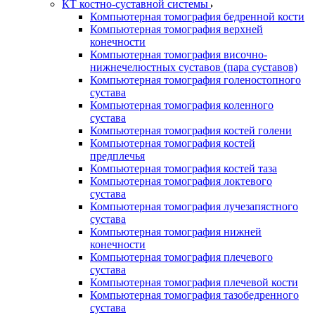
КТ костно-суставной системы
Компьютерная томография бедренной кости
Компьютерная томография верхней
конечности
Компьютерная томография височно-
нижнечелюстных суставов (пара суставов)
Компьютерная томография голеностопного
сустава
Компьютерная томография коленного
сустава
Компьютерная томография костей голени
Компьютерная томография костей
предплечья
Компьютерная томография костей таза
Компьютерная томография локтевого
сустава
Компьютерная томография лучезапястного
сустава
Компьютерная томография нижней
конечности
Компьютерная томография плечевого
сустава
Компьютерная томография плечевой кости
Компьютерная томография тазобедренного
сустава