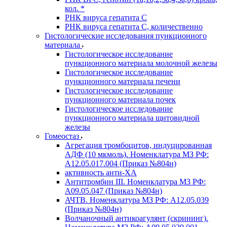
кол. *
РНК вируса гепатита C
РНК вируса гепатита C, количественно
Гистологические исследования пункционного
материала
Гистологическое исследование
пункционного материала молочной железы
Гистологическое исследование
пункционного материала печени
Гистологическое исследование
пункционного материала почек
Гистологическое исследование
пункционного материала щитовидной
железы
Гомеостаз
Агрегация тромбоцитов, индуцированная
АДФ (10 мкмоль). Номенклатура МЗ РФ:
A12.05.017.004 (Приказ №804н)
активность анти-ХА
Антитромбин III. Номенклатура МЗ РФ:
A09.05.047 (Приказ №804н)
АЧТВ. Номенклатура МЗ РФ: A12.05.039
(Приказ №804н)
Волчаночный антикоагулянт (скрининг).