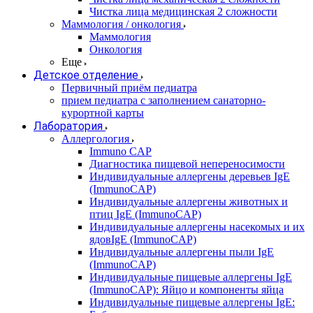
Чистка лица медицинская 2 сложности
Маммология / онкология
Маммология
Онкология
Еще
Детское отделение
Первичный приём педиатра
прием педиатра с заполнением санаторно-
курортной карты
Лаборатория
Аллергология
Immuno CAP
Диагностика пищевой непереносимости
Индивидуальные аллергены деревьев IgE
(ImmunoCAP)
Индивидуальные аллергены животных и
птиц IgE (ImmunoCAP)
Индивидуальные аллергены насекомых и их
ядовIgE (ImmunoCAP)
Индивидуальные аллергены пыли IgE
(ImmunoCAP)
Индивидуальные пищевые аллергены IgE
(ImmunoCAP): Яйцо и компоненты яйца
Индивидуальные пищевые аллергены IgE: