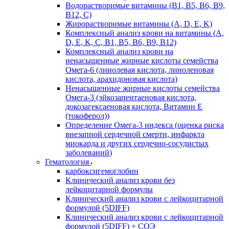
Водорастворимые витамины (B1, B5, B6, В9,
В12, С)
Жирорастворимые витамины (A, D, E, K)
Комплексный анализ крови на витамины (A,
D, E, K, C, B1, B5, B6, В9, B12)
Комплексный анализ крови на
ненасыщенные жирные кислоты семейства
Омега-6 (линолевая кислота, линоленовая
кислота, арахидоновая кислота)
Ненасыщенные жирные кислоты семейства
Омега-3 (эйкозапентаеновая кислота,
докозагексаеновая кислота, Витамин E
(токоферол))
Определение Омега-3 индекса (оценка риска
внезапной сердечной смерти, инфаркта
миокарда и других сердечно-сосудистых
заболеваний)
Гематология
карбоксигемоглобин
Клинический анализ крови без
лейкоцитарной формулы
Клинический анализ крови с лейкоцитарной
формулой (5DIFF)
Клинический анализ крови с лейкоцитарной
формулой (5DIFF) + СОЭ