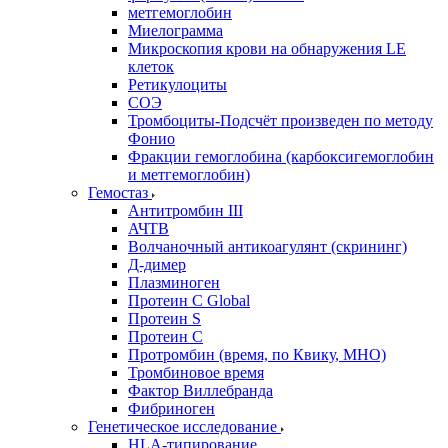
метгемоглобин
Миелограмма
Микроскопия крови на обнаружения LE
клеток
Ретикулоциты
СОЭ
Тромбоциты-Подсчёт произведен по методу
Фонио
Фракции гемоглобина (карбоксигемоглобин
и метгемоглобин)
Гемостаз
Антитромбин III
АЧТВ
Волчаночный антикоагулянт (скрининг)
Д-димер
Плазминоген
Протеин C Global
Протеин S
Протеин С
Протромбин (время, по Квику, МНО)
Тромбиновое время
Фактор Виллебранда
Фибриноген
Генетическое исследование
HLA-типирование