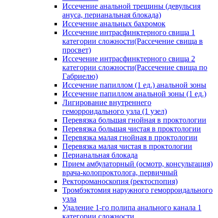
Иссечение анальной трещины (девульсия
ануса, перианальная блокада)
Иссечение анальных бахромок
Иссечение интрасфинктерного свища 1
категории сложности(Рассечение свища в
просвет)
Иссечение интрасфинктерного свища 2
категории сложности(Рассечение свища по
Габриелю)
Иссечение папиллом (1 ед.) анальной зоны
Иссечение папиллом анальной зоны (1 ед.)
Лигирование внутреннего
геморроидального узла (1 узел)
Перевязка большая гнойная в проктологии
Перевязка большая чистая в проктологии
Перевязка малая гнойная в проктологии
Перевязка малая чистая в проктологии
Перианальная блокада
Прием амбулаторный (осмотр, консультация)
врача-колопроктолога, первичный
Ректороманоскопия (ректоспопия)
Тромбэктомия наружного геморроидального
узла
Удаление 1-го полипа анального канала 1
категории сложности