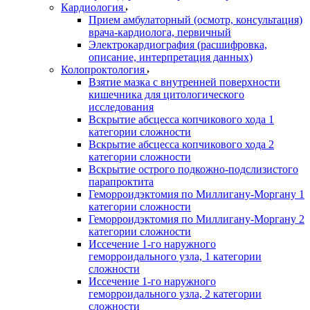
Кардиология
Прием амбулаторный (осмотр, консультация)
врача-кардиолога, первичный
Электрокардиография (расшифровка,
описание, интерпретация данных)
Колопроктология
Взятие мазка с внутренней поверхности
кишечника для цитологического
исследования
Вскрытие абсцесса копчикового хода 1
категории сложности
Вскрытие абсцесса копчикового хода 2
категории сложности
Вскрытие острого подкожно-подслизистого
парапроктита
Геморроидэктомия по Миллигану-Моргану 1
категории сложности
Геморроидэктомия по Миллигану-Моргану 2
категории сложности
Иссечение 1-го наружного
геморроидального узла, 1 категории
сложности
Иссечение 1-го наружного
геморроидального узла, 2 категории
сложности