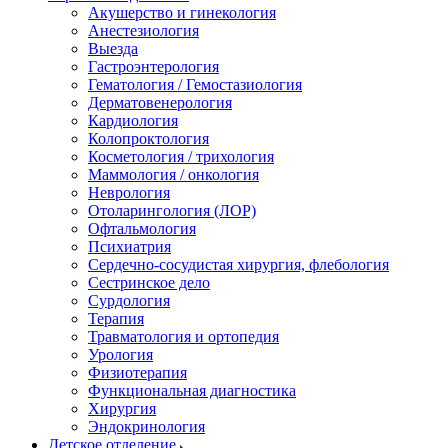
Акушерство и гинекология
Анестезиология
Выезда
Гастроэнтерология
Гематология / Гемостазиология
Дерматовенерология
Кардиология
Колопроктология
Косметология / трихология
Маммология / онкология
Неврология
Отоларингология (ЛОР)
Офтальмология
Психиатрия
Сердечно-сосудистая хирургия, флебология
Сестринское дело
Сурдология
Терапия
Травматология и ортопедия
Урология
Физиотерапия
Функциональная диагностика
Хирургия
Эндокринология
Детское отделение