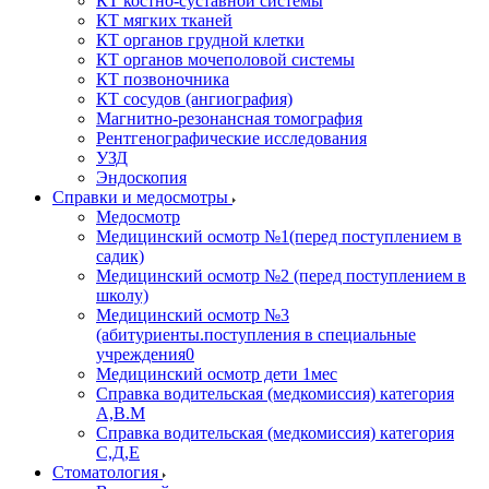
КТ костно-суставной системы
КТ мягких тканей
КТ органов грудной клетки
КТ органов мочеполовой системы
КТ позвоночника
КТ сосудов (ангиография)
Магнитно-резонансная томография
Рентгенографические исследования
УЗД
Эндоскопия
Справки и медосмотры
Медосмотр
Медицинский осмотр №1(перед поступлением в
садик)
Медицинский осмотр №2 (перед поступлением в
школу)
Медицинский осмотр №3
(абитуриенты.поступления в специальные
учреждения0
Медицинский осмотр дети 1мес
Справка водительская (медкомиссия) категория
А,В.М
Справка водительская (медкомиссия) категория
С,Д,Е
Стоматология