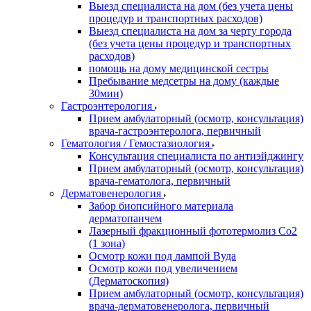
Выезд специалиста на дом (без учета цены
процедур и транспортных расходов)
Выезд специалиста на дом за черту города
(без учета цены процедур и транспортных
расходов)
помощь на дому медицинской сестры
Пребывание медсетры на дому (каждые
30мин)
Гастроэнтерология
Прием амбулаторный (осмотр, консультация)
врача-гастроэнтеролога, первичный
Гематология / Гемостазиология
Консультация специалиста по антиэйджингу
Прием амбулаторный (осмотр, консультация)
врача-гематолога, первичный
Дерматовенерология
Забор биопсийного материала
дерматопанчем
Лазерный фракционный фототермолиз Со2
(1 зона)
Осмотр кожи под лампой Вуда
Осмотр кожи под увеличением
(Дерматоскопия)
Прием амбулаторный (осмотр, консультация)
врача-дерматовенеролога, первичный