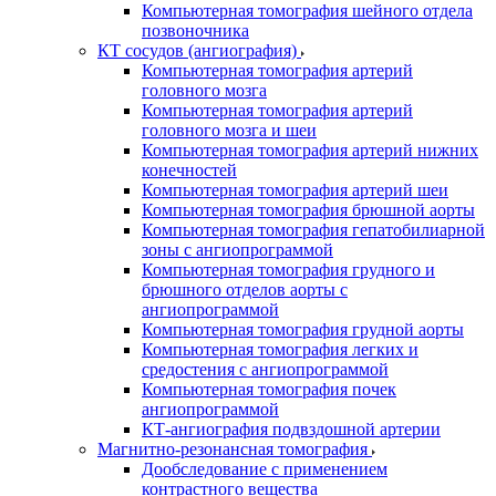
Компьютерная томография шейного отдела
позвоночника
КТ сосудов (ангиография)
Компьютерная томография артерий
головного мозга
Компьютерная томография артерий
головного мозга и шеи
Компьютерная томография артерий нижних
конечностей
Компьютерная томография артерий шеи
Компьютерная томография брюшной аорты
Компьютерная томография гепатобилиарной
зоны с ангиопрограммой
Компьютерная томография грудного и
брюшного отделов аорты с
ангиопрограммой
Компьютерная томография грудной аорты
Компьютерная томография легких и
средостения с ангиопрограммой
Компьютерная томография почек
ангиопрограммой
КТ-ангиография подвздошной артерии
Магнитно-резонансная томография
Дообследование с применением
контрастного вещества