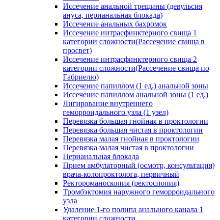
Иссечение анальной трещины (девульсия
ануса, перианальная блокада)
Иссечение анальных бахромок
Иссечение интрасфинктерного свища 1
категории сложности(Рассечение свища в
просвет)
Иссечение интрасфинктерного свища 2
категории сложности(Рассечение свища по
Габриелю)
Иссечение папиллом (1 ед.) анальной зоны
Иссечение папиллом анальной зоны (1 ед.)
Лигирование внутреннего
геморроидального узла (1 узел)
Перевязка большая гнойная в проктологии
Перевязка большая чистая в проктологии
Перевязка малая гнойная в проктологии
Перевязка малая чистая в проктологии
Перианальная блокада
Прием амбулаторный (осмотр, консультация)
врача-колопроктолога, первичный
Ректороманоскопия (ректоспопия)
Тромбэктомия наружного геморроидального
узла
Удаление 1-го полипа анального канала 1
категории сложности