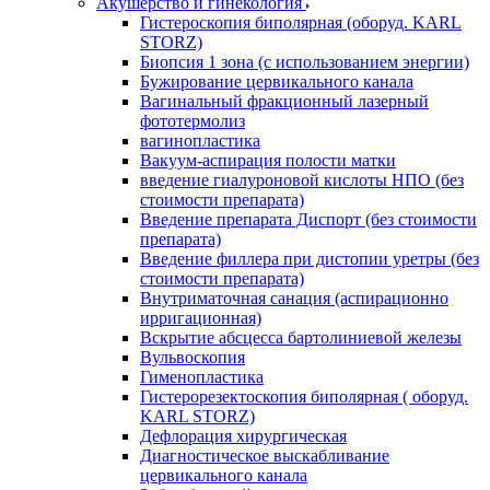
Акушерство и гинекология
Гистероскопия биполярная (оборуд. KARL
STORZ)
Биопсия 1 зона (с использованием энергии)
Бужирование цервикального канала
Вагинальный фракционный лазерный
фототермолиз
вагинопластика
Вакуум-аспирация полости матки
введение гиалуроновой кислоты НПО (без
стоимости препарата)
Введение препарата Диспорт (без стоимости
препарата)
Введение филлера при дистопии уретры (без
стоимости препарата)
Внутриматочная санация (аспирационно
ирригационная)
Вскрытие абсцесса бартолиниевой железы
Вульвоскопия
Гименопластика
Гистерорезектоскопия биполярная ( оборуд.
KARL STORZ)
Дефлорация хирургическая
Диагностическое выскабливание
цервикального канала