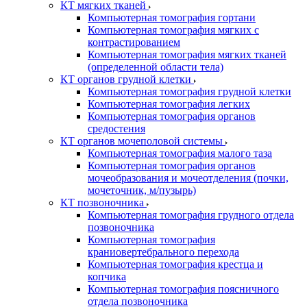
КТ мягких тканей
Компьютерная томография гортани
Компьютерная томография мягких с
контрастированием
Компьютерная томография мягких тканей
(определенной области тела)
КТ органов грудной клетки
Компьютерная томография грудной клетки
Компьютерная томография легких
Компьютерная томография органов
средостения
КТ органов мочеполовой системы
Компьютерная томография малого таза
Компьютерная томография органов
мочеобразования и мочеотделения (почки,
мочеточник, м/пузырь)
КТ позвоночника
Компьютерная томография грудного отдела
позвоночника
Компьютерная томография
краниовертебрального перехода
Компьютерная томография крестца и
копчика
Компьютерная томография поясничного
отдела позвоночника