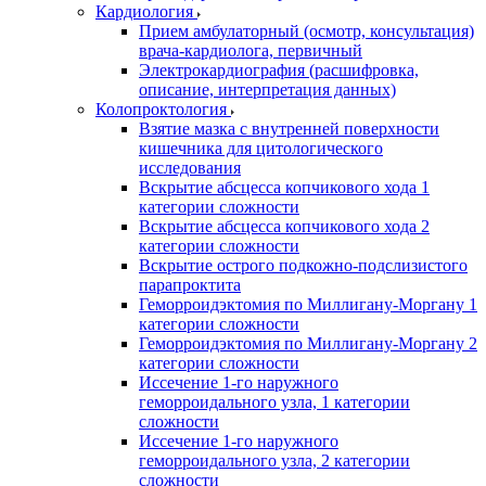
Кардиология
Прием амбулаторный (осмотр, консультация)
врача-кардиолога, первичный
Электрокардиография (расшифровка,
описание, интерпретация данных)
Колопроктология
Взятие мазка с внутренней поверхности
кишечника для цитологического
исследования
Вскрытие абсцесса копчикового хода 1
категории сложности
Вскрытие абсцесса копчикового хода 2
категории сложности
Вскрытие острого подкожно-подслизистого
парапроктита
Геморроидэктомия по Миллигану-Моргану 1
категории сложности
Геморроидэктомия по Миллигану-Моргану 2
категории сложности
Иссечение 1-го наружного
геморроидального узла, 1 категории
сложности
Иссечение 1-го наружного
геморроидального узла, 2 категории
сложности