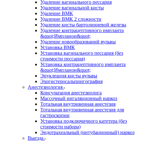
Удаление вагинального пессария
Удаление вагинальной кисты
Удаление ВМК
Удаление ВМК 2 сложности
Удаление кисты бартолиниевой железы
Удаление контрацептивного импланта
&quot;Импланон&quot;
Удаление новообразований вульвы
Установка ВМК
Установка вагинального пессария (без
стоимости пессария)
Установка контрацептивного импланта
&quot;Импланон&quot;
Энуклеация кисты вульвы
Эхогистеросальпингография
Анестезиология
Консультация анестезиолога
Массочный ингаляционный наркоз
Тотальная внутривенная анестезия
Тотальная внутривенная анестезия для
гастроскопии
Установка подключичного катетера (без
стоимости набора)
Эндотрахеальный (интубационный) наркоз
Выезда