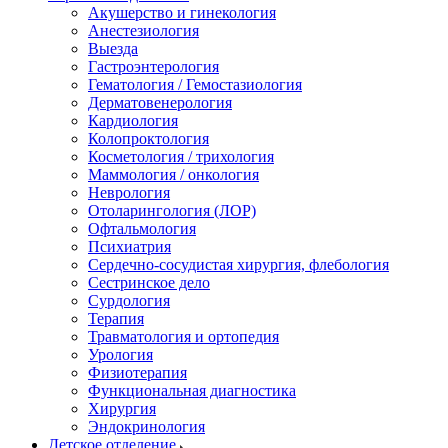
Акушерство и гинекология
Анестезиология
Выезда
Гастроэнтерология
Гематология / Гемостазиология
Дерматовенерология
Кардиология
Колопроктология
Косметология / трихология
Маммология / онкология
Неврология
Отоларингология (ЛОР)
Офтальмология
Психиатрия
Сердечно-сосудистая хирургия, флебология
Сестринское дело
Сурдология
Терапия
Травматология и ортопедия
Урология
Физиотерапия
Функциональная диагностика
Хирургия
Эндокринология
Детское отделение