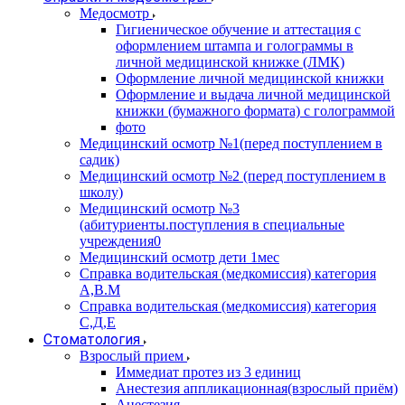
Медосмотр
Гигиеническое обучение и аттестация с
оформлением штампа и голограммы в
личной медицинской книжке (ЛМК)
Оформление личной медицинской книжки
Оформление и выдача личной медицинской
книжки (бумажного формата) с голограммой
фото
Медицинский осмотр №1(перед поступлением в
садик)
Медицинский осмотр №2 (перед поступлением в
школу)
Медицинский осмотр №3
(абитуриенты.поступления в специальные
учреждения0
Медицинский осмотр дети 1мес
Справка водительская (медкомиссия) категория
А,В.М
Справка водительская (медкомиссия) категория
С,Д,Е
Стоматология
Взрослый прием
Иммедиат протез из 3 единиц
Анестезия аппликационная(взрослый приём)
Анестезия