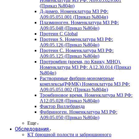
Номенклатура МЗ РФ: A09.05.029.001
(Приказ №804н)
Д-димер. Номенклатура МЗ РФ:
A09.05.051.001 (Приказ №804н)
Плазминоген. Номенклатура МЗ РФ:
A09.05.048 (Приказ №804н)
Протеин C Global
Протеин S. Номенклатура МЗ РФ:
A09.05.126 (Приказ №804н)
Протеин С. Номенклатура МЗ РФ:
A09.05.125 (Приказ №804н)
Протромбин (время, по Квику, МНО).
Номенклатура МЗ РФ: A12.30.014 (Приказ
№804н)
Растворимые фибрин-мономерные
комплексы(РФМК) Номенклатура МЗ РФ:
A09.05.051.002 (Приказ №804н)
Тромбиновое время. Номенклатура МЗ РФ:
A12.05.028 (Приказ №804н)
Фактор Виллебранда
Фибриноген. Номенклатура МЗ РФ:
A09.05.050 (Приказ №804н)
Еще
Обследования
КТ брюшной полости и забрюшинного