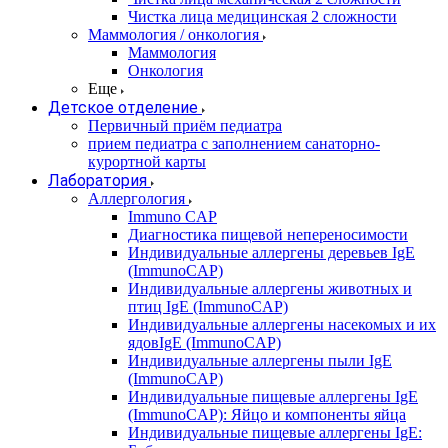
Чистка лица медицинская 2 сложности
Маммология / онкология
Маммология
Онкология
Еще
Детское отделение
Первичный приём педиатра
прием педиатра с заполнением санаторно-
курортной карты
Лаборатория
Аллергология
Immuno CAP
Диагностика пищевой непереносимости
Индивидуальные аллергены деревьев IgE
(ImmunoCAP)
Индивидуальные аллергены животных и
птиц IgE (ImmunoCAP)
Индивидуальные аллергены насекомых и их
ядовIgE (ImmunoCAP)
Индивидуальные аллергены пыли IgE
(ImmunoCAP)
Индивидуальные пищевые аллергены IgE
(ImmunoCAP): Яйцо и компоненты яйца
Индивидуальные пищевые аллергены IgE: