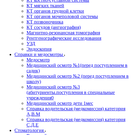
КТ костно-суставной системы
КТ мягких тканей
КТ органов грудной клетки
КТ органов мочеполовой системы
КТ позвоночника
КТ сосудов (ангиография)
Магнитно-резонансная томография
Рентгенографические исследования
УЗД
Эндоскопия
Справки и медосмотры
Медосмотр
Медицинский осмотр №1(перед поступлением в
садик)
Медицинский осмотр №2 (перед поступлением в
школу)
Медицинский осмотр №3
(абитуриенты.поступления в специальные
учреждения0
Медицинский осмотр дети 1мес
Справка водительская (медкомиссия) категория
А,В.М
Справка водительская (медкомиссия) категория
С,Д,Е
Стоматология