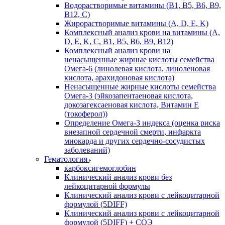
Водорастворимые витамины (B1, B5, B6, В9,
В12, С)
Жирорастворимые витамины (A, D, E, K)
Комплексный анализ крови на витамины (A,
D, E, K, C, B1, B5, B6, В9, B12)
Комплексный анализ крови на
ненасыщенные жирные кислоты семейства
Омега-6 (линолевая кислота, линоленовая
кислота, арахидоновая кислота)
Ненасыщенные жирные кислоты семейства
Омега-3 (эйкозапентаеновая кислота,
докозагексаеновая кислота, Витамин E
(токоферол))
Определение Омега-3 индекса (оценка риска
внезапной сердечной смерти, инфаркта
миокарда и других сердечно-сосудистых
заболеваний)
Гематология
карбоксигемоглобин
Клинический анализ крови без
лейкоцитарной формулы
Клинический анализ крови с лейкоцитарной
формулой (5DIFF)
Клинический анализ крови с лейкоцитарной
формулой (5DIFF) + СОЭ