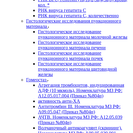
кол. *
РНК вируса гепатита C
РНК вируса гепатита C, количественно
Гистологические исследования пункционного
материала
Гистологическое исследование
пункционного материала молочной железы
Гистологическое исследование
пункционного материала печени
Гистологическое исследование
пункционного материала почек
Гистологическое исследование
пункционного материала щитовидной
железы
Гомеостаз
Агрегация тромбоцитов, индуцированная
АДФ (10 мкмоль). Номенклатура МЗ РФ:
A12.05.017.004 (Приказ №804н)
активность анти-ХА
Антитромбин III. Номенклатура МЗ РФ:
A09.05.047 (Приказ №804н)
АЧТВ. Номенклатура МЗ РФ: A12.05.039
(Приказ №804н)
Волчаночный антикоагулянт (скрининг).