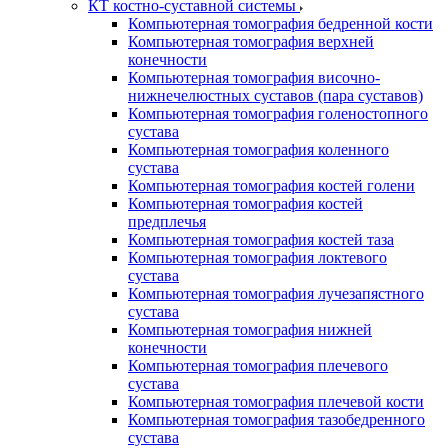
КТ костно-суставной системы
Компьютерная томография бедренной кости
Компьютерная томография верхней
конечности
Компьютерная томография височно-
нижнечелюстных суставов (пара суставов)
Компьютерная томография голеностопного
сустава
Компьютерная томография коленного
сустава
Компьютерная томография костей голени
Компьютерная томография костей
предплечья
Компьютерная томография костей таза
Компьютерная томография локтевого
сустава
Компьютерная томография лучезапястного
сустава
Компьютерная томография нижней
конечности
Компьютерная томография плечевого
сустава
Компьютерная томография плечевой кости
Компьютерная томография тазобедренного
сустава