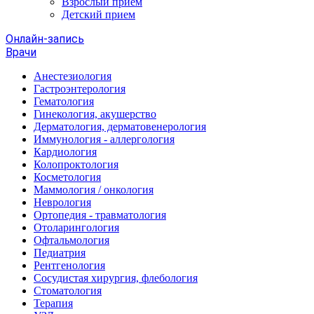
Взрослый прием
Детский прием
Онлайн-запись
Врачи
Анестезиология
Гастроэнтерология
Гематология
Гинекология, акушерство
Дерматология, дерматовенерология
Иммунология - аллергология
Кардиология
Колопроктология
Косметология
Маммология / онкология
Неврология
Ортопедия - травматология
Отоларингология
Офтальмология
Педиатрия
Рентгенология
Сосудистая хирургия, флебология
Стоматология
Терапия