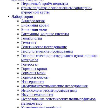
Первичный приём педиатра
прием педиатра с заполнением санаторно-
курортной карты
Лаборатория
Аллергология
Биохимия крови
Биохимия мочи
Витамины, жирные кислоты
Гематология
Гемостаз
Генетическое исследование
Гистологические исследования
Гистологические исследования пункционного
материала
Гомеостаз
Гормоны крови
Гормоны мочи
Гормоны слюны
Изосерология
Иммуногистохимические исследования
Имуннологические исследования
Имуногематология
Исследование генетических полиморфизмов
методом пцр
Коммерческие профили