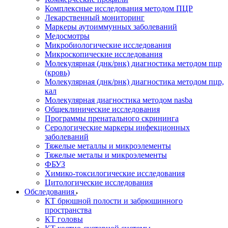
Комплексные исследования методом ПЦР
Лекарственный мониторинг
Маркеры аутоиммунных заболеваний
Медосмотры
Микробиологические исследования
Микроскопические исследования
Молекулярная (днк/рнк) диагностика методом пцр
(кровь)
Молекулярная (днк/рнк) диагностика методом пцр,
кал
Молекулярная диагностика методом nasba
Общеклинические исследования
Программы пренатального скрининга
Серологические маркеры инфекционных
заболеваний
Тяжелые металлы и микроэлементы
Тяжелые металы и микроэлементы
ФБУЗ
Химико-токсилогические исследования
Цитологические исследования
Обследования
КТ брюшной полости и забрюшинного
пространства
КТ головы