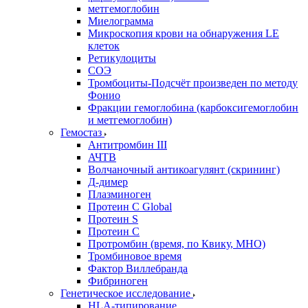
метгемоглобин
Миелограмма
Микроскопия крови на обнаружения LE
клеток
Ретикулоциты
СОЭ
Тромбоциты-Подсчёт произведен по методу
Фонио
Фракции гемоглобина (карбоксигемоглобин
и метгемоглобин)
Гемостаз
Антитромбин III
АЧТВ
Волчаночный антикоагулянт (скрининг)
Д-димер
Плазминоген
Протеин C Global
Протеин S
Протеин С
Протромбин (время, по Квику, МНО)
Тромбиновое время
Фактор Виллебранда
Фибриноген
Генетическое исследование
HLA-типирование