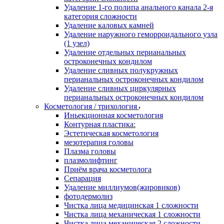
Удаление 1-го полипа анального канала 2-я
категория сложности
Удаление каловых камней
Удаление наружного геморроидального узла
(1 узел)
Удаление отдельных перианальных
остроконечных кондилом
Удаление сливных полукружных
перианальных остроконечных кондилом
Удаление сливных циркулярных
перианальных остроконечных кондилом
Косметология / трихология
Иньекционная косметология
Контурная пластика:
Эстетическая косметология
мезотерапия головы
Плазма головы
плазмолифтинг
Приём врача косметолога
Сепарация
Удаление миллиумов(жировиков)
фотодермолиз
Чистка лица медицинская 1 сложности
Чистка лица механическая 1 сложности
Чистка лица механическая 2 сложности