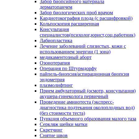
Забор биопсийного материала
дерматопанчем
Забор биологических проб врачом
Кардиотокография плода (с расшифровкой)
Кольпоскопия расширенная
Консультация
специалистов(психолог,юрист,соц.работник)
Лабиопластика
Лечение заболеваний слизистых, кожи с
использованием энергии (1 зона)
медикаментозный аборт
Озонотерапия
Операция по Штурмдорфу
пайпель-биопсия/аспирационная биопсия
эндометрия
плазмолифтинг
Прием амбулаторный (осмотр, консультация)
акушера-гинеколога первичный
Проведение амниотеста (экспресс-
диагностика подтекания околоплодных вод)
(без стоимости теста)
Пункция объемного образования малого таза
Серкляж шейки матки
Скретчинг
Снятие швов