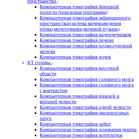
пространства
Компьютерная томография брюшной
полости (поисковая программа)
Компьютерная томография забрюшинного
пространства(система мочевыведения
почки,мочеточники,мочевой пузырь)
Компьютерная томография надпочечников
Компьютерная томография печени
Компьютерная томография поджелудочной
железы
Компьютерная томография почек
КТ головы
Компьютерная томография височной
области
Компьютерная томография головного мозга
Компьютерная томография головного мозга
с контрастом
Компьютерная томография нижней и
верхней челюсти
Компьютерная томография одной челюсти
Компьютерная томография околоносовых
пазух
Компьютерная томография орбит
Компьютерная томография основания черепа
Компьютерная томография ротоглотки