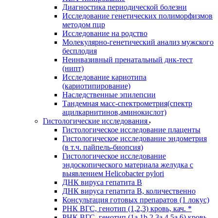
Диагностика периодической болезни
Исследование генетических полиморфизмов
методом пцр
Исследование на родство
Молекулярно-генетический анализ мужского
бесплодия
Неинвазивный пренатальный днк-тест
(нипт)
Исследование кариотипа
(кариотипирование)
Наследственные эпилепсии
Тандемная масс-спектрометрия(спектр
ацилкарнитинов,аминокислот)
Гистологические исследования
Гистологическое исследование плаценты
Гистологическое исследование эндометрия
(в т.ч. пайпель-биопсия)
Гистологическое исследование
эндоскопического материала желудка с
выявлением Helicobacter pylori
ДНК вируса гепатита B
ДНК вируса гепатита B, количественно
Консультация готовых препаратов (1 локус)
РНК ВГC, генотип (1,2,3) кровь, кач. *
РНК ВГC, генотип (1a,1b,2,3a,4,5a,6) кровь,