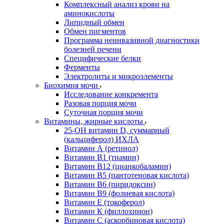
Комплексный анализ крови на
аминокислоты
Липидный обмен
Обмен пигментов
Программа неинвазивной диагностики
болезней печени
Специфические белки
Ферменты
Электролиты и микроэлементы
Биохимия мочи
Исследование конкремента
Разовая порция мочи
Суточная порция мочи
Витамины, жирные кислоты
25-OH витамин D, суммарный
(кальциферол) ИХЛА
Витамин А (ретинол)
Витамин В1 (тиамин)
Витамин В12 (цианкобаламин)
Витамин В5 (пантотеновая кислота)
Витамин В6 (пиридоксин)
Витамин В9 (фолиевая кислота)
Витамин Е (токоферол)
Витамин К (филлохинон)
Витамин С (аскорбиновая кислота)