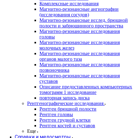
Комплексные исследования
Магнитно-резонансные ангиографии
(исследования сосудов)
Магнитно-резонансные исслед. брюшной
полости и забрюшинного пространства
Магнитно-резонансные исследования
головы
Магнитно-резонансные исследования
молочных желез
Магнитно-резонансные исследования
органов малого таза
Магнитно-резонансные исследования
позвоночника
Магнитно-резонансные исследования
суставов
Описание предоставленных компьютерных
томограмм 1 исследование
повторная запись диска
Рентгенографические исследования
Рентген брюшной полости
Рентген головы
Рентген грудной клетки
Рентген костей и суставов
Еще
Справки и медосмотры