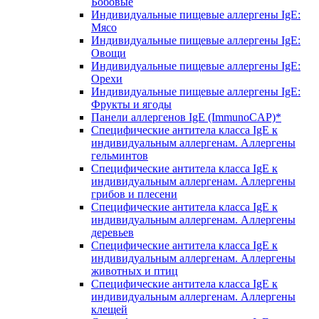
Бобовые
Индивидуальные пищевые аллергены IgE:
Мясо
Индивидуальные пищевые аллергены IgE:
Овощи
Индивидуальные пищевые аллергены IgE:
Орехи
Индивидуальные пищевые аллергены IgE:
Фрукты и ягоды
Панели аллергенов IgE (ImmunoCAP)*
Специфические антитела класса IgE к
индивидуальным аллергенам. Аллергены
гельминтов
Специфические антитела класса IgE к
индивидуальным аллергенам. Аллергены
грибов и плесени
Специфические антитела класса IgE к
индивидуальным аллергенам. Аллергены
деревьев
Специфические антитела класса IgE к
индивидуальным аллергенам. Аллергены
животных и птиц
Специфические антитела класса IgE к
индивидуальным аллергенам. Аллергены
клещей