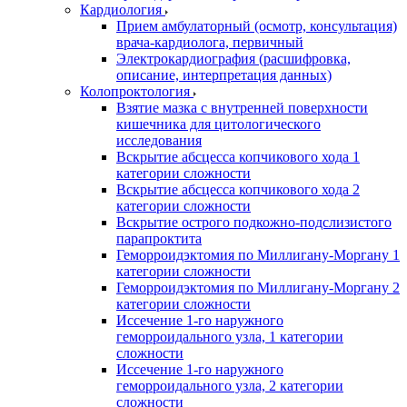
Кардиология
Прием амбулаторный (осмотр, консультация)
врача-кардиолога, первичный
Электрокардиография (расшифровка,
описание, интерпретация данных)
Колопроктология
Взятие мазка с внутренней поверхности
кишечника для цитологического
исследования
Вскрытие абсцесса копчикового хода 1
категории сложности
Вскрытие абсцесса копчикового хода 2
категории сложности
Вскрытие острого подкожно-подслизистого
парапроктита
Геморроидэктомия по Миллигану-Моргану 1
категории сложности
Геморроидэктомия по Миллигану-Моргану 2
категории сложности
Иссечение 1-го наружного
геморроидального узла, 1 категории
сложности
Иссечение 1-го наружного
геморроидального узла, 2 категории
сложности