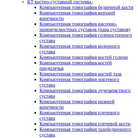
КТ костно-суставной системы
Компьютерная томография бедренной кости
Компьютерная томография верхней
конечности
Компьютерная томография височно-
нижнечелюстных суставов (пара суставов)
Компьютерная томография голеностопного
сустава
Компьютерная томография коленного
сустава
Компьютерная томография костей голени
Компьютерная томография костей
предплечья
Компьютерная томография костей таза
Компьютерная томография локтевого
сустава
Компьютерная томография лучезапястного
сустава
Компьютерная томография нижней
конечности
Компьютерная томография плечевого
сустава
Компьютерная томография плечевой кости
Компьютерная томография тазобедренного
сустава