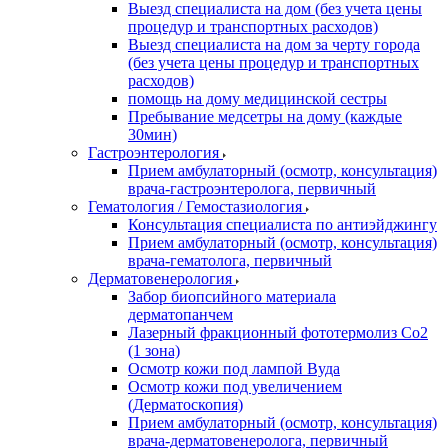
Выезд специалиста на дом (без учета цены
процедур и транспортных расходов)
Выезд специалиста на дом за черту города
(без учета цены процедур и транспортных
расходов)
помощь на дому медицинской сестры
Пребывание медсетры на дому (каждые
30мин)
Гастроэнтерология
Прием амбулаторный (осмотр, консультация)
врача-гастроэнтеролога, первичный
Гематология / Гемостазиология
Консультация специалиста по антиэйджингу
Прием амбулаторный (осмотр, консультация)
врача-гематолога, первичный
Дерматовенерология
Забор биопсийного материала
дерматопанчем
Лазерный фракционный фототермолиз Со2
(1 зона)
Осмотр кожи под лампой Вуда
Осмотр кожи под увеличением
(Дерматоскопия)
Прием амбулаторный (осмотр, консультация)
врача-дерматовенеролога, первичный