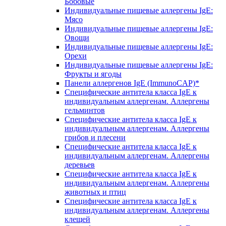
Бобовые
Индивидуальные пищевые аллергены IgE:
Мясо
Индивидуальные пищевые аллергены IgE:
Овощи
Индивидуальные пищевые аллергены IgE:
Орехи
Индивидуальные пищевые аллергены IgE:
Фрукты и ягоды
Панели аллергенов IgE (ImmunoCAP)*
Специфические антитела класса IgE к
индивидуальным аллергенам. Аллергены
гельминтов
Специфические антитела класса IgE к
индивидуальным аллергенам. Аллергены
грибов и плесени
Специфические антитела класса IgE к
индивидуальным аллергенам. Аллергены
деревьев
Специфические антитела класса IgE к
индивидуальным аллергенам. Аллергены
животных и птиц
Специфические антитела класса IgE к
индивидуальным аллергенам. Аллергены
клещей