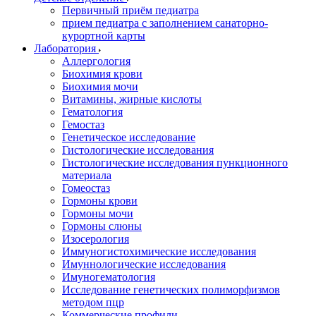
Первичный приём педиатра
прием педиатра с заполнением санаторно-
курортной карты
Лаборатория
Аллергология
Биохимия крови
Биохимия мочи
Витамины, жирные кислоты
Гематология
Гемостаз
Генетическое исследование
Гистологические исследования
Гистологические исследования пункционного
материала
Гомеостаз
Гормоны крови
Гормоны мочи
Гормоны слюны
Изосерология
Иммуногистохимические исследования
Имуннологические исследования
Имуногематология
Исследование генетических полиморфизмов
методом пцр
Коммерческие профили