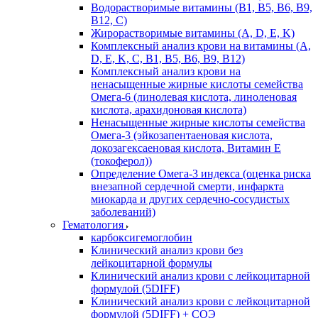
Водорастворимые витамины (B1, B5, B6, В9,
В12, С)
Жирорастворимые витамины (A, D, E, K)
Комплексный анализ крови на витамины (A,
D, E, K, C, B1, B5, B6, В9, B12)
Комплексный анализ крови на
ненасыщенные жирные кислоты семейства
Омега-6 (линолевая кислота, линоленовая
кислота, арахидоновая кислота)
Ненасыщенные жирные кислоты семейства
Омега-3 (эйкозапентаеновая кислота,
докозагексаеновая кислота, Витамин E
(токоферол))
Определение Омега-3 индекса (оценка риска
внезапной сердечной смерти, инфаркта
миокарда и других сердечно-сосудистых
заболеваний)
Гематология
карбоксигемоглобин
Клинический анализ крови без
лейкоцитарной формулы
Клинический анализ крови с лейкоцитарной
формулой (5DIFF)
Клинический анализ крови с лейкоцитарной
формулой (5DIFF) + СОЭ