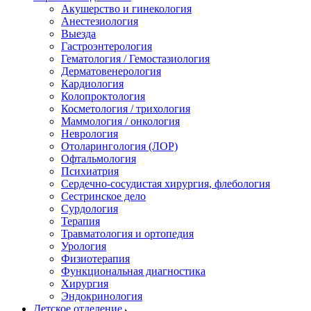
Акушерство и гинекология
Анестезиология
Выезда
Гастроэнтерология
Гематология / Гемостазиология
Дерматовенерология
Кардиология
Колопроктология
Косметология / трихология
Маммология / онкология
Неврология
Отоларингология (ЛОР)
Офтальмология
Психиатрия
Сердечно-сосудистая хирургия, флебология
Сестринское дело
Сурдология
Терапия
Травматология и ортопедия
Урология
Физиотерапия
Функциональная диагностика
Хирургия
Эндокринология
Детское отделение