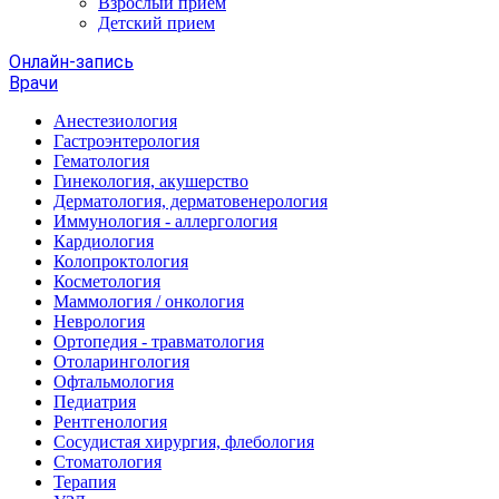
Взрослый прием
Детский прием
Онлайн-запись
Врачи
Анестезиология
Гастроэнтерология
Гематология
Гинекология, акушерство
Дерматология, дерматовенерология
Иммунология - аллергология
Кардиология
Колопроктология
Косметология
Маммология / онкология
Неврология
Ортопедия - травматология
Отоларингология
Офтальмология
Педиатрия
Рентгенология
Сосудистая хирургия, флебология
Стоматология
Терапия