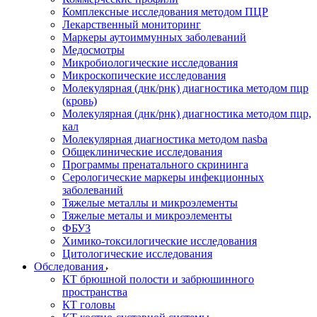
Комплексные исследования методом ПЦР
Лекарственный мониторинг
Маркеры аутоиммунных заболеваний
Медосмотры
Микробиологические исследования
Микроскопические исследования
Молекулярная (днк/рнк) диагностика методом пцр
(кровь)
Молекулярная (днк/рнк) диагностика методом пцр,
кал
Молекулярная диагностика методом nasba
Общеклинические исследования
Программы пренатального скрининга
Серологические маркеры инфекционных
заболеваний
Тяжелые металлы и микроэлементы
Тяжелые металы и микроэлементы
ФБУЗ
Химико-токсилогические исследования
Цитологические исследования
Обследования
КТ брюшной полости и забрюшинного
пространства
КТ головы