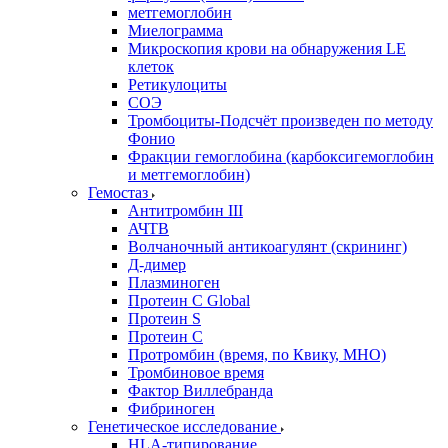
метгемоглобин
Миелограмма
Микроскопия крови на обнаружения LE
клеток
Ретикулоциты
СОЭ
Тромбоциты-Подсчёт произведен по методу
Фонио
Фракции гемоглобина (карбоксигемоглобин
и метгемоглобин)
Гемостаз
Антитромбин III
АЧТВ
Волчаночный антикоагулянт (скрининг)
Д-димер
Плазминоген
Протеин C Global
Протеин S
Протеин С
Протромбин (время, по Квику, МНО)
Тромбиновое время
Фактор Виллебранда
Фибриноген
Генетическое исследование
HLA-типирование