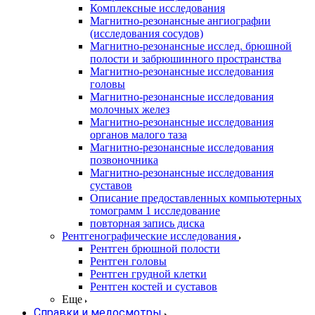
Комплексные исследования
Магнитно-резонансные ангиографии
(исследования сосудов)
Магнитно-резонансные исслед. брюшной
полости и забрюшинного пространства
Магнитно-резонансные исследования
головы
Магнитно-резонансные исследования
молочных желез
Магнитно-резонансные исследования
органов малого таза
Магнитно-резонансные исследования
позвоночника
Магнитно-резонансные исследования
суставов
Описание предоставленных компьютерных
томограмм 1 исследование
повторная запись диска
Рентгенографические исследования
Рентген брюшной полости
Рентген головы
Рентген грудной клетки
Рентген костей и суставов
Еще
Справки и медосмотры