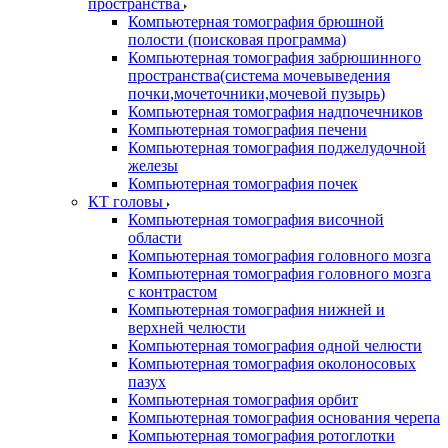
пространства
Компьютерная томография брюшной
полости (поисковая программа)
Компьютерная томография забрюшинного
пространства(система мочевыведения
почки,мочеточники,мочевой пузырь)
Компьютерная томография надпочечников
Компьютерная томография печени
Компьютерная томография поджелудочной
железы
Компьютерная томография почек
КТ головы
Компьютерная томография височной
области
Компьютерная томография головного мозга
Компьютерная томография головного мозга
с контрастом
Компьютерная томография нижней и
верхней челюсти
Компьютерная томография одной челюсти
Компьютерная томография околоносовых
пазух
Компьютерная томография орбит
Компьютерная томография основания черепа
Компьютерная томография ротоглотки