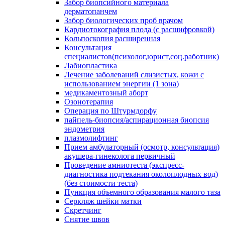
Забор биопсийного материала
дерматопанчем
Забор биологических проб врачом
Кардиотокография плода (с расшифровкой)
Кольпоскопия расширенная
Консультация
специалистов(психолог,юрист,соц.работник)
Лабиопластика
Лечение заболеваний слизистых, кожи с
использованием энергии (1 зона)
медикаментозный аборт
Озонотерапия
Операция по Штурмдорфу
пайпель-биопсия/аспирационная биопсия
эндометрия
плазмолифтинг
Прием амбулаторный (осмотр, консультация)
акушера-гинеколога первичный
Проведение амниотеста (экспресс-
диагностика подтекания околоплодных вод)
(без стоимости теста)
Пункция объемного образования малого таза
Серкляж шейки матки
Скретчинг
Снятие швов