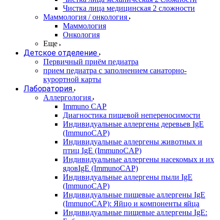
Чистка лица медицинская 2 сложности
Маммология / онкология
Маммология
Онкология
Еще
Детское отделение
Первичный приём педиатра
прием педиатра с заполнением санаторно-
курортной карты
Лаборатория
Аллергология
Immuno CAP
Диагностика пищевой непереносимости
Индивидуальные аллергены деревьев IgE
(ImmunoCAP)
Индивидуальные аллергены животных и
птиц IgE (ImmunoCAP)
Индивидуальные аллергены насекомых и их
ядовIgE (ImmunoCAP)
Индивидуальные аллергены пыли IgE
(ImmunoCAP)
Индивидуальные пищевые аллергены IgE
(ImmunoCAP): Яйцо и компоненты яйца
Индивидуальные пищевые аллергены IgE: