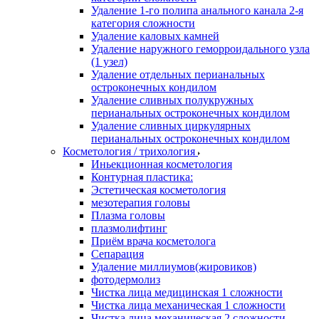
Удаление 1-го полипа анального канала 2-я
категория сложности
Удаление каловых камней
Удаление наружного геморроидального узла
(1 узел)
Удаление отдельных перианальных
остроконечных кондилом
Удаление сливных полукружных
перианальных остроконечных кондилом
Удаление сливных циркулярных
перианальных остроконечных кондилом
Косметология / трихология
Иньекционная косметология
Контурная пластика:
Эстетическая косметология
мезотерапия головы
Плазма головы
плазмолифтинг
Приём врача косметолога
Сепарация
Удаление миллиумов(жировиков)
фотодермолиз
Чистка лица медицинская 1 сложности
Чистка лица механическая 1 сложности
Чистка лица механическая 2 сложности