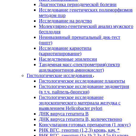
Диагностика периодической болезни
Исследование генетических полиморфизмов
методом пцр
Исследование на родство
Молекулярно-генетический анализ мужского
бесплодия
Неинвазивный пренатальный днк-тест
(нипт)
Исследование кариотипа
(кариотипирование)
Наследственные эпилепсии
Тандемная масс-спектрометрия(спектр
ацилкарнитинов,аминокислот)
Гистологические исследования
Гистологическое исследование плаценты
Гистологическое исследование эндометрия
(в т.ч. пайпель-биопсия)
Гистологическое исследование
эндоскопического материала желудка с
выявлением Helicobacter pylori
ДНК вируса гепатита B
ДНК вируса гепатита B, количественно
Консультация готовых препаратов (1 локус)
РНК ВГC, генотип (1,2,3) кровь, кач. *
РНК ВГC, генотип (1a,1b,2,3a,4,5a,6) кровь,