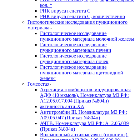
кол. *
РНК вируса гепатита C
РНК вируса гепатита C, количественно
Гистологические исследования пункционного
материала
Гистологическое исследование
пункционного материала молочной железы
Гистологическое исследование
пункционного материала печени
Гистологическое исследование
пункционного материала почек
Гистологическое исследование
пункционного материала щитовидной
железы
Гомеостаз
Агрегация тромбоцитов, индуцированная
АДФ (10 мкмоль). Номенклатура МЗ РФ:
A12.05.017.004 (Приказ №804н)
активность анти-ХА
Антитромбин III. Номенклатура МЗ РФ:
A09.05.047 (Приказ №804н)
АЧТВ. Номенклатура МЗ РФ: A12.05.039
(Приказ №804н)
Волчаночный антикоагулянт (скрининг).