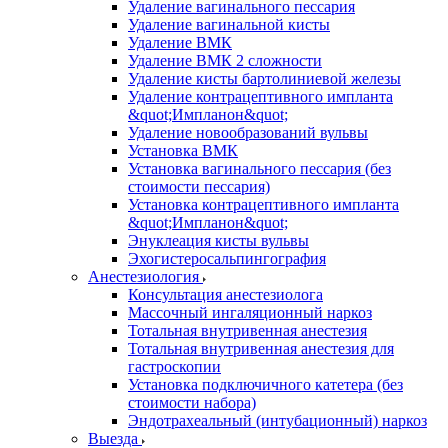
Удаление вагинального пессария
Удаление вагинальной кисты
Удаление ВМК
Удаление ВМК 2 сложности
Удаление кисты бартолиниевой железы
Удаление контрацептивного импланта
&quot;Импланон&quot;
Удаление новообразований вульвы
Установка ВМК
Установка вагинального пессария (без
стоимости пессария)
Установка контрацептивного импланта
&quot;Импланон&quot;
Энуклеация кисты вульвы
Эхогистеросальпингография
Анестезиология
Консультация анестезиолога
Массочный ингаляционный наркоз
Тотальная внутривенная анестезия
Тотальная внутривенная анестезия для
гастроскопии
Установка подключичного катетера (без
стоимости набора)
Эндотрахеальный (интубационный) наркоз
Выезда