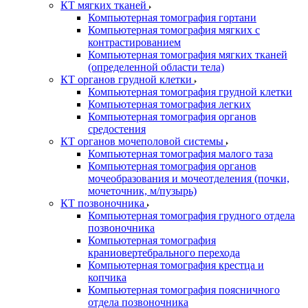
КТ мягких тканей
Компьютерная томография гортани
Компьютерная томография мягких с
контрастированием
Компьютерная томография мягких тканей
(определенной области тела)
КТ органов грудной клетки
Компьютерная томография грудной клетки
Компьютерная томография легких
Компьютерная томография органов
средостения
КТ органов мочеполовой системы
Компьютерная томография малого таза
Компьютерная томография органов
мочеобразования и мочеотделения (почки,
мочеточник, м/пузырь)
КТ позвоночника
Компьютерная томография грудного отдела
позвоночника
Компьютерная томография
краниовертебрального перехода
Компьютерная томография крестца и
копчика
Компьютерная томография поясничного
отдела позвоночника