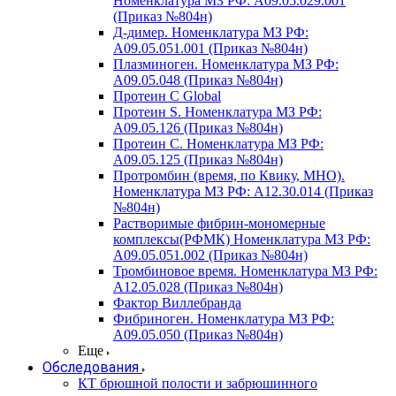
Номенклатура МЗ РФ: A09.05.029.001
(Приказ №804н)
Д-димер. Номенклатура МЗ РФ:
A09.05.051.001 (Приказ №804н)
Плазминоген. Номенклатура МЗ РФ:
A09.05.048 (Приказ №804н)
Протеин C Global
Протеин S. Номенклатура МЗ РФ:
A09.05.126 (Приказ №804н)
Протеин С. Номенклатура МЗ РФ:
A09.05.125 (Приказ №804н)
Протромбин (время, по Квику, МНО).
Номенклатура МЗ РФ: A12.30.014 (Приказ
№804н)
Растворимые фибрин-мономерные
комплексы(РФМК) Номенклатура МЗ РФ:
A09.05.051.002 (Приказ №804н)
Тромбиновое время. Номенклатура МЗ РФ:
A12.05.028 (Приказ №804н)
Фактор Виллебранда
Фибриноген. Номенклатура МЗ РФ:
A09.05.050 (Приказ №804н)
Еще
Обследования
КТ брюшной полости и забрюшинного