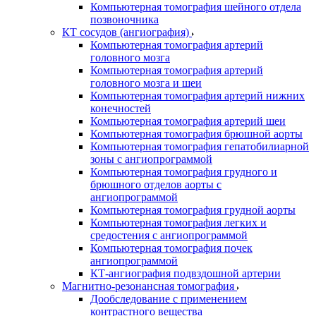
Компьютерная томография шейного отдела
позвоночника
КТ сосудов (ангиография)
Компьютерная томография артерий
головного мозга
Компьютерная томография артерий
головного мозга и шеи
Компьютерная томография артерий нижних
конечностей
Компьютерная томография артерий шеи
Компьютерная томография брюшной аорты
Компьютерная томография гепатобилиарной
зоны с ангиопрограммой
Компьютерная томография грудного и
брюшного отделов аорты с
ангиопрограммой
Компьютерная томография грудной аорты
Компьютерная томография легких и
средостения с ангиопрограммой
Компьютерная томография почек
ангиопрограммой
КТ-ангиография подвздошной артерии
Магнитно-резонансная томография
Дообследование с применением
контрастного вещества