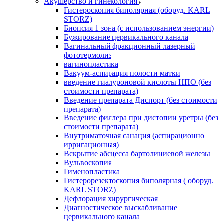
Акушерство и гинекология
Гистероскопия биполярная (оборуд. KARL
STORZ)
Биопсия 1 зона (с использованием энергии)
Бужирование цервикального канала
Вагинальный фракционный лазерный
фототермолиз
вагинопластика
Вакуум-аспирация полости матки
введение гиалуроновой кислоты НПО (без
стоимости препарата)
Введение препарата Диспорт (без стоимости
препарата)
Введение филлера при дистопии уретры (без
стоимости препарата)
Внутриматочная санация (аспирационно
ирригационная)
Вскрытие абсцесса бартолиниевой железы
Вульвоскопия
Гименопластика
Гистерорезектоскопия биполярная ( оборуд.
KARL STORZ)
Дефлорация хирургическая
Диагностическое выскабливание
цервикального канала