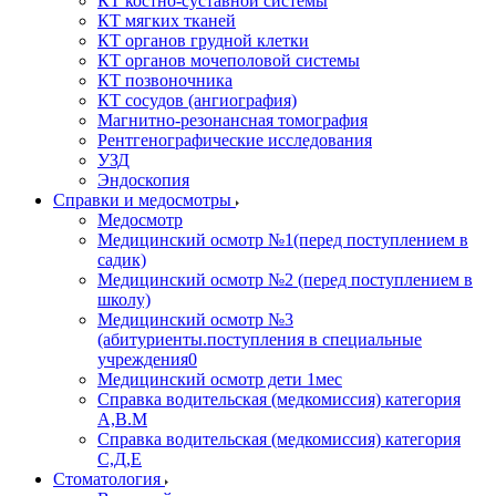
КТ костно-суставной системы
КТ мягких тканей
КТ органов грудной клетки
КТ органов мочеполовой системы
КТ позвоночника
КТ сосудов (ангиография)
Магнитно-резонансная томография
Рентгенографические исследования
УЗД
Эндоскопия
Справки и медосмотры
Медосмотр
Медицинский осмотр №1(перед поступлением в
садик)
Медицинский осмотр №2 (перед поступлением в
школу)
Медицинский осмотр №3
(абитуриенты.поступления в специальные
учреждения0
Медицинский осмотр дети 1мес
Справка водительская (медкомиссия) категория
А,В.М
Справка водительская (медкомиссия) категория
С,Д,Е
Стоматология