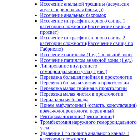
Иссечение анальной трещины (девульсия
ануса, перианальная блокада)
Иссечение анальных бахромок
Иссечение интрасфинктерного свища 1
категории сложности(Рассечение свища в
просвет)
Иссечение интрасфинктерного свища 2
категории сложности(Рассечение свища по
Габриелю)
Иссечение папиллом (1 ед.) анальной зоны
Иссечение папиллом анальной зоны (1 ед.)
Лигирование внутреннего
геморроидального узла (1 узел)
Перевязка большая гнойная в проктологии
Перевязка большая чистая в проктологии
Перевязка малая гнойная в проктологии
Перевязка малая чистая в проктологии
Перианальная блокада
Прием амбулаторный (осмотр, консультация)
врача-колопроктолога, первичный
Ректороманоскопия (ректоспопия)
Тромбэктомия наружного геморроидального
узла
Удаление 1-го полипа анального канала 1
категории сложности