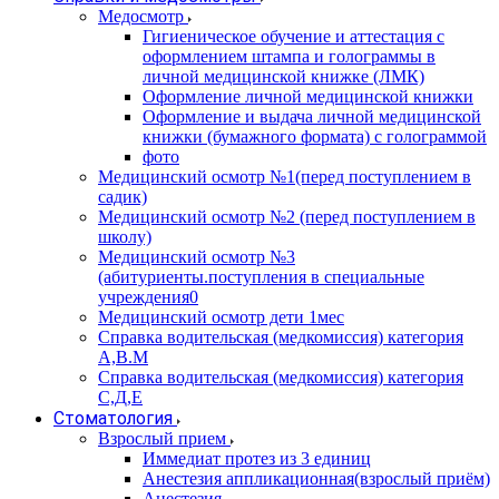
Медосмотр
Гигиеническое обучение и аттестация с
оформлением штампа и голограммы в
личной медицинской книжке (ЛМК)
Оформление личной медицинской книжки
Оформление и выдача личной медицинской
книжки (бумажного формата) с голограммой
фото
Медицинский осмотр №1(перед поступлением в
садик)
Медицинский осмотр №2 (перед поступлением в
школу)
Медицинский осмотр №3
(абитуриенты.поступления в специальные
учреждения0
Медицинский осмотр дети 1мес
Справка водительская (медкомиссия) категория
А,В.М
Справка водительская (медкомиссия) категория
С,Д,Е
Стоматология
Взрослый прием
Иммедиат протез из 3 единиц
Анестезия аппликационная(взрослый приём)
Анестезия