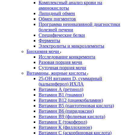
Комплексный анализ крови на
аминокислоты
Липидный обмен
Обмен пигментов
Программа неинвазивной диагностики
болезней печени
Специфические белки
Ферменты
Электролиты и микроэлементы
Биохимия мочи
Исследование конкремента
Разовая порция мочи
Суточная порция мочи
Витамины, жирные кислоты
25-OH витамин D, суммарный
(кальциферол) ИХЛА
Витамин А (ретинол)
Витамин В1 (тиамин)
Витамин В12 (цианкобаламин)
Витамин В5 (пантотеновая кислота)
Витамин В6 (пиридоксин)
Витамин В9 (фолиевая кислота)
Витамин Е (токоферол)
Витамин К (филлохинон)
Витамин С (аскорбиновая кислота)