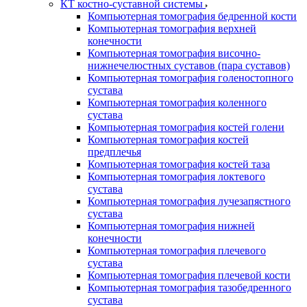
КТ костно-суставной системы
Компьютерная томография бедренной кости
Компьютерная томография верхней
конечности
Компьютерная томография височно-
нижнечелюстных суставов (пара суставов)
Компьютерная томография голеностопного
сустава
Компьютерная томография коленного
сустава
Компьютерная томография костей голени
Компьютерная томография костей
предплечья
Компьютерная томография костей таза
Компьютерная томография локтевого
сустава
Компьютерная томография лучезапястного
сустава
Компьютерная томография нижней
конечности
Компьютерная томография плечевого
сустава
Компьютерная томография плечевой кости
Компьютерная томография тазобедренного
сустава