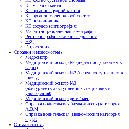
КТ костно-суставной системы
КТ мягких тканей
КТ органов грудной клетки
КТ органов мочеполовой системы
КТ позвоночника
КТ сосудов (ангиография)
Магнитно-резонансная томография
Рентгенографические исследования
УЗД
Эндоскопия
Справки и медосмотры
Медосмотр
Медицинский осмотр №1(перед поступлением в
садик)
Медицинский осмотр №2 (перед поступлением в
школу)
Медицинский осмотр №3
(абитуриенты.поступления в специальные
учреждения0
Медицинский осмотр дети 1мес
Справка водительская (медкомиссия) категория
А,В.М
Справка водительская (медкомиссия) категория
С,Д,Е
Стоматология