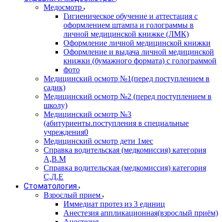
Медосмотр
Гигиеническое обучение и аттестация с
оформлением штампа и голограммы в
личной медицинской книжке (ЛМК)
Оформление личной медицинской книжки
Оформление и выдача личной медицинской
книжки (бумажного формата) с голограммой
фото
Медицинский осмотр №1(перед поступлением в
садик)
Медицинский осмотр №2 (перед поступлением в
школу)
Медицинский осмотр №3
(абитуриенты.поступления в специальные
учреждения0
Медицинский осмотр дети 1мес
Справка водительская (медкомиссия) категория
А,В.М
Справка водительская (медкомиссия) категория
С,Д,Е
Стоматология
Взрослый прием
Иммедиат протез из 3 единиц
Анестезия аппликационная(взрослый приём)
Анестезия