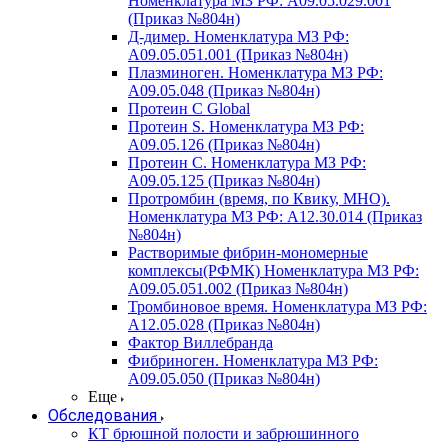
Номенклатура МЗ РФ: A09.05.029.001
(Приказ №804н)
Д-димер. Номенклатура МЗ РФ:
A09.05.051.001 (Приказ №804н)
Плазминоген. Номенклатура МЗ РФ:
A09.05.048 (Приказ №804н)
Протеин C Global
Протеин S. Номенклатура МЗ РФ:
A09.05.126 (Приказ №804н)
Протеин С. Номенклатура МЗ РФ:
A09.05.125 (Приказ №804н)
Протромбин (время, по Квику, МНО).
Номенклатура МЗ РФ: A12.30.014 (Приказ
№804н)
Растворимые фибрин-мономерные
комплексы(РФМК) Номенклатура МЗ РФ:
A09.05.051.002 (Приказ №804н)
Тромбиновое время. Номенклатура МЗ РФ:
A12.05.028 (Приказ №804н)
Фактор Виллебранда
Фибриноген. Номенклатура МЗ РФ:
A09.05.050 (Приказ №804н)
Еще
Обследования
КТ брюшной полости и забрюшинного