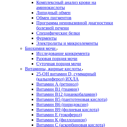
Комплексный анализ крови на
аминокислоты
Липидный обмен
Обмен пигментов
Программа неинвазивной диагностики
болезней печени
Специфические белки
Ферменты
Электролиты и микроэлементы
Биохимия мочи
Исследование конкремента
Разовая порция мочи
Суточная порция мочи
Витамины, жирные кислоты
25-OH витамин D, суммарный
(кальциферол) ИХЛА
Витамин А (ретинол)
Витамин В1 (тиамин)
Витамин В12 (цианкобаламин)
Витамин В5 (пантотеновая кислота)
Витамин В6 (пиридоксин)
Витамин В9 (фолиевая кислота)
Витамин Е (токоферол)
Витамин К (филлохинон)
Витамин С (аскорбиновая кислота)