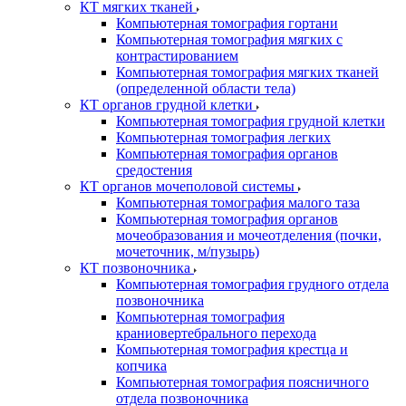
КТ мягких тканей
Компьютерная томография гортани
Компьютерная томография мягких с
контрастированием
Компьютерная томография мягких тканей
(определенной области тела)
КТ органов грудной клетки
Компьютерная томография грудной клетки
Компьютерная томография легких
Компьютерная томография органов
средостения
КТ органов мочеполовой системы
Компьютерная томография малого таза
Компьютерная томография органов
мочеобразования и мочеотделения (почки,
мочеточник, м/пузырь)
КТ позвоночника
Компьютерная томография грудного отдела
позвоночника
Компьютерная томография
краниовертебрального перехода
Компьютерная томография крестца и
копчика
Компьютерная томография поясничного
отдела позвоночника