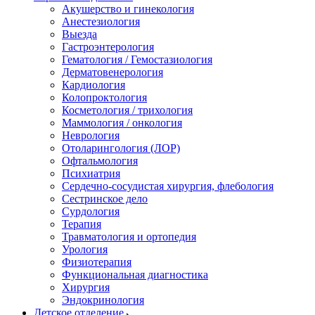
Акушерство и гинекология
Анестезиология
Выезда
Гастроэнтерология
Гематология / Гемостазиология
Дерматовенерология
Кардиология
Колопроктология
Косметология / трихология
Маммология / онкология
Неврология
Отоларингология (ЛОР)
Офтальмология
Психиатрия
Сердечно-сосудистая хирургия, флебология
Сестринское дело
Сурдология
Терапия
Травматология и ортопедия
Урология
Физиотерапия
Функциональная диагностика
Хирургия
Эндокринология
Детское отделение