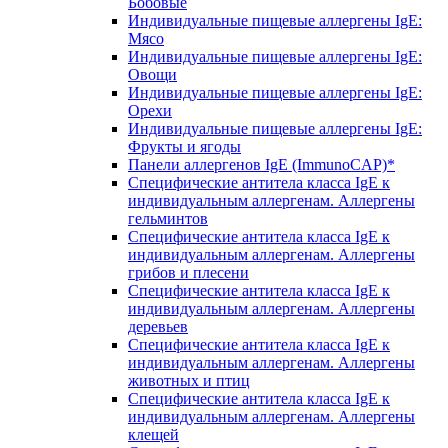
Бобовые
Индивидуальные пищевые аллергены IgE:
Мясо
Индивидуальные пищевые аллергены IgE:
Овощи
Индивидуальные пищевые аллергены IgE:
Орехи
Индивидуальные пищевые аллергены IgE:
Фрукты и ягоды
Панели аллергенов IgE (ImmunoCAP)*
Специфические антитела класса IgE к
индивидуальным аллергенам. Аллергены
гельминтов
Специфические антитела класса IgE к
индивидуальным аллергенам. Аллергены
грибов и плесени
Специфические антитела класса IgE к
индивидуальным аллергенам. Аллергены
деревьев
Специфические антитела класса IgE к
индивидуальным аллергенам. Аллергены
животных и птиц
Специфические антитела класса IgE к
индивидуальным аллергенам. Аллергены
клещей