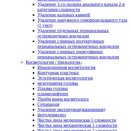
Удаление 1-го полипа анального канала 2-я
категория сложности
Удаление каловых камней
Удаление наружного геморроидального узла
(1 узел)
Удаление отдельных перианальных
остроконечных кондилом
Удаление сливных полукружных
перианальных остроконечных кондилом
Удаление сливных циркулярных
перианальных остроконечных кондилом
Косметология / трихология
Иньекционная косметология
Контурная пластика:
Эстетическая косметология
мезотерапия головы
Плазма головы
плазмолифтинг
Приём врача косметолога
Сепарация
Удаление миллиумов(жировиков)
фотодермолиз
Чистка лица медицинская 1 сложности
Чистка лица механическая 1 сложности
Чистка лица механическая 2 сложности