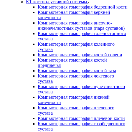
КТ костно-суставной системы
Компьютерная томография бедренной кости
Компьютерная томография верхней
конечности
Компьютерная томография височно-
нижнечелюстных суставов (пара суставов)
Компьютерная томография голеностопного
сустава
Компьютерная томография коленного
сустава
Компьютерная томография костей голени
Компьютерная томография костей
предплечья
Компьютерная томография костей таза
Компьютерная томография локтевого
сустава
Компьютерная томография лучезапястного
сустава
Компьютерная томография нижней
конечности
Компьютерная томография плечевого
сустава
Компьютерная томография плечевой кости
Компьютерная томография тазобедренного
сустава