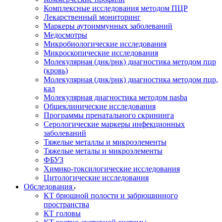
Комплексные исследования методом ПЦР
Лекарственный мониторинг
Маркеры аутоиммунных заболеваний
Медосмотры
Микробиологические исследования
Микроскопические исследования
Молекулярная (днк/рнк) диагностика методом пцр
(кровь)
Молекулярная (днк/рнк) диагностика методом пцр,
кал
Молекулярная диагностика методом nasba
Общеклинические исследования
Программы пренатального скрининга
Серологические маркеры инфекционных
заболеваний
Тяжелые металлы и микроэлементы
Тяжелые металы и микроэлементы
ФБУЗ
Химико-токсилогические исследования
Цитологические исследования
Обследования
КТ брюшной полости и забрюшинного
пространства
КТ головы