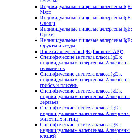
Бобовые
Индивидуальные пищевые аллергены IgE:
Мясо
Индивидуальные пищевые аллергены IgE:
Овощи
Индивидуальные пищевые аллергены IgE:
Орехи
Индивидуальные пищевые аллергены IgE:
Фрукты и ягоды
Панели аллергенов IgE (ImmunoCAP)*
Специфические антитела класса IgE к
индивидуальным аллергенам. Аллергены
гельминтов
Специфические антитела класса IgE к
индивидуальным аллергенам. Аллергены
грибов и плесени
Специфические антитела класса IgE к
индивидуальным аллергенам. Аллергены
деревьев
Специфические антитела класса IgE к
индивидуальным аллергенам. Аллергены
животных и птиц
Специфические антитела класса IgE к
индивидуальным аллергенам. Аллергены
клещей