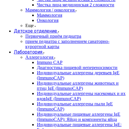
Чистка лица медицинская 2 сложности
Маммология / онкология
Маммология
Онкология
Еще
Детское отделение
Первичный приём педиатра
прием педиатра с заполнением санаторно-
курортной карты
Лаборатория
Аллергология
Immuno CAP
Диагностика пищевой непереносимости
Индивидуальные аллергены деревьев IgE
(ImmunoCAP)
Индивидуальные аллергены животных и
птиц IgE (ImmunoCAP)
Индивидуальные аллергены насекомых и их
ядовIgE (ImmunoCAP)
Индивидуальные аллергены пыли IgE
(ImmunoCAP)
Индивидуальные пищевые аллергены IgE
(ImmunoCAP): Яйцо и компоненты яйца
Индивидуальные пищевые аллергены IgE: