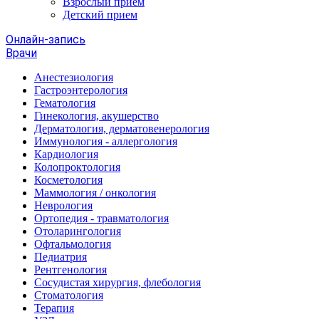
Взрослый прием
Детский прием
Онлайн-запись
Врачи
Анестезиология
Гастроэнтерология
Гематология
Гинекология, акушерство
Дерматология, дерматовенерология
Иммунология - аллергология
Кардиология
Колопроктология
Косметология
Маммология / онкология
Неврология
Ортопедия - травматология
Отоларингология
Офтальмология
Педиатрия
Рентгенология
Сосудистая хирургия, флебология
Стоматология
Терапия