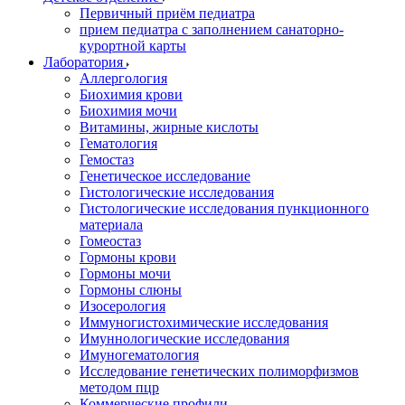
Первичный приём педиатра
прием педиатра с заполнением санаторно-
курортной карты
Лаборатория
Аллергология
Биохимия крови
Биохимия мочи
Витамины, жирные кислоты
Гематология
Гемостаз
Генетическое исследование
Гистологические исследования
Гистологические исследования пункционного
материала
Гомеостаз
Гормоны крови
Гормоны мочи
Гормоны слюны
Изосерология
Иммуногистохимические исследования
Имуннологические исследования
Имуногематология
Исследование генетических полиморфизмов
методом пцр
Коммерческие профили