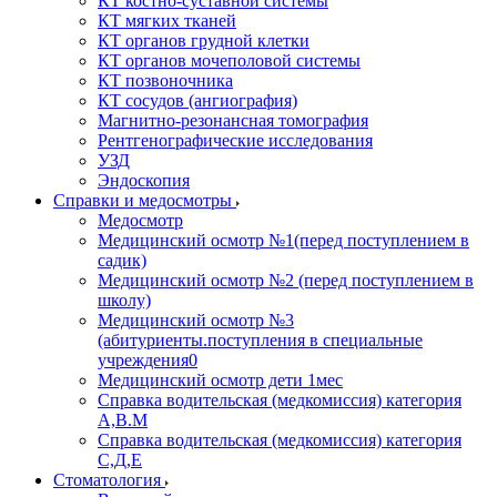
КТ костно-суставной системы
КТ мягких тканей
КТ органов грудной клетки
КТ органов мочеполовой системы
КТ позвоночника
КТ сосудов (ангиография)
Магнитно-резонансная томография
Рентгенографические исследования
УЗД
Эндоскопия
Справки и медосмотры
Медосмотр
Медицинский осмотр №1(перед поступлением в
садик)
Медицинский осмотр №2 (перед поступлением в
школу)
Медицинский осмотр №3
(абитуриенты.поступления в специальные
учреждения0
Медицинский осмотр дети 1мес
Справка водительская (медкомиссия) категория
А,В.М
Справка водительская (медкомиссия) категория
С,Д,Е
Стоматология