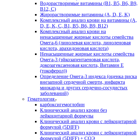
Водорастворимые витамины (B1, B5, B6, В9,
В12, С)
Жирорастворимые витамины (A, D, E, K)
Комплексный анализ крови на витамины (A,
D, E, K, C, B1, B5, B6, В9, B12)
Комплексный анализ крови на
ненасыщенные жирные кислоты семейства
Омега-6 (линолевая кислота, линоленовая
кислота, арахидоновая кислота)
Ненасыщенные жирные кислоты семейства
Омега-3 (эйкозапентаеновая кислота,
докозагексаеновая кислота, Витамин E
(токоферол))
Определение Омега-3 индекса (оценка риска
внезапной сердечной смерти, инфаркта
миокарда и других сердечно-сосудистых
заболеваний)
Гематология
карбоксигемоглобин
Клинический анализ крови без
лейкоцитарной формулы
Клинический анализ крови с лейкоцитарной
формулой (5DIFF)
Клинический анализ крови с лейкоцитарной
формулой (5DIFF) + СОЭ