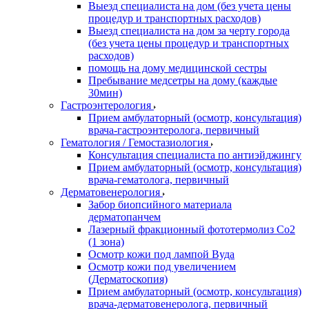
Выезд специалиста на дом (без учета цены
процедур и транспортных расходов)
Выезд специалиста на дом за черту города
(без учета цены процедур и транспортных
расходов)
помощь на дому медицинской сестры
Пребывание медсетры на дому (каждые
30мин)
Гастроэнтерология
Прием амбулаторный (осмотр, консультация)
врача-гастроэнтеролога, первичный
Гематология / Гемостазиология
Консультация специалиста по антиэйджингу
Прием амбулаторный (осмотр, консультация)
врача-гематолога, первичный
Дерматовенерология
Забор биопсийного материала
дерматопанчем
Лазерный фракционный фототермолиз Со2
(1 зона)
Осмотр кожи под лампой Вуда
Осмотр кожи под увеличением
(Дерматоскопия)
Прием амбулаторный (осмотр, консультация)
врача-дерматовенеролога, первичный