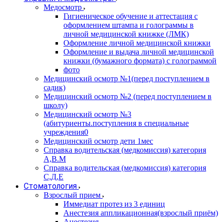
Медосмотр
Гигиеническое обучение и аттестация с
оформлением штампа и голограммы в
личной медицинской книжке (ЛМК)
Оформление личной медицинской книжки
Оформление и выдача личной медицинской
книжки (бумажного формата) с голограммой
фото
Медицинский осмотр №1(перед поступлением в
садик)
Медицинский осмотр №2 (перед поступлением в
школу)
Медицинский осмотр №3
(абитуриенты.поступления в специальные
учреждения0
Медицинский осмотр дети 1мес
Справка водительская (медкомиссия) категория
А,В.М
Справка водительская (медкомиссия) категория
С,Д,Е
Стоматология
Взрослый прием
Иммедиат протез из 3 единиц
Анестезия аппликационная(взрослый приём)
Анестезия