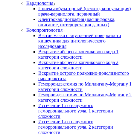
Кардиология
Прием амбулаторный (осмотр, консультация)
врача-кардиолога, первичный
Электрокардиография (расшифровка,
описание, интерпретация данных)
Колопроктология
Взятие мазка с внутренней поверхности
кишечника для цитологического
исследования
Вскрытие абсцесса копчикового хода 1
категории сложности
Вскрытие абсцесса копчикового хода 2
категории сложности
Вскрытие острого подкожно-подслизистого
парапроктита
Геморроидэктомия по Миллигану-Моргану 1
категории сложности
Геморроидэктомия по Миллигану-Моргану 2
категории сложности
Иссечение 1-го наружного
геморроидального узла, 1 категории
сложности
Иссечение 1-го наружного
геморроидального узла, 2 категории
сложности