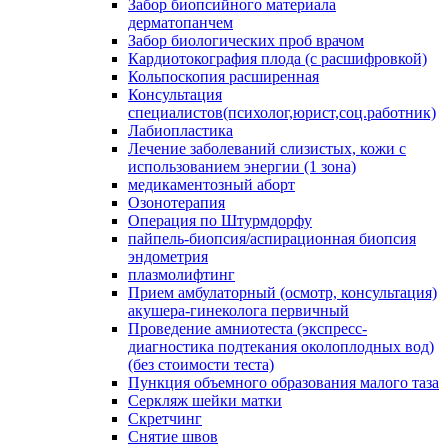
Забор биопсийного материала
дерматопанчем
Забор биологических проб врачом
Кардиотокография плода (с расшифровкой)
Кольпоскопия расширенная
Консультация
специалистов(психолог,юрист,соц.работник)
Лабиопластика
Лечение заболеваний слизистых, кожи с
использованием энергии (1 зона)
медикаментозный аборт
Озонотерапия
Операция по Штурмдорфу
пайпель-биопсия/аспирационная биопсия
эндометрия
плазмолифтинг
Прием амбулаторный (осмотр, консультация)
акушера-гинеколога первичный
Проведение амниотеста (экспресс-
диагностика подтекания околоплодных вод)
(без стоимости теста)
Пункция объемного образования малого таза
Серкляж шейки матки
Скретчинг
Снятие швов