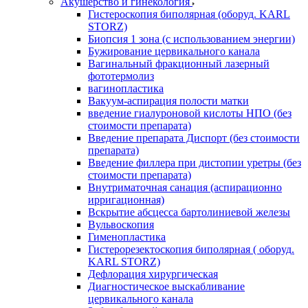
Акушерство и гинекология
Гистероскопия биполярная (оборуд. KARL
STORZ)
Биопсия 1 зона (с использованием энергии)
Бужирование цервикального канала
Вагинальный фракционный лазерный
фототермолиз
вагинопластика
Вакуум-аспирация полости матки
введение гиалуроновой кислоты НПО (без
стоимости препарата)
Введение препарата Диспорт (без стоимости
препарата)
Введение филлера при дистопии уретры (без
стоимости препарата)
Внутриматочная санация (аспирационно
ирригационная)
Вскрытие абсцесса бартолиниевой железы
Вульвоскопия
Гименопластика
Гистерорезектоскопия биполярная ( оборуд.
KARL STORZ)
Дефлорация хирургическая
Диагностическое выскабливание
цервикального канала