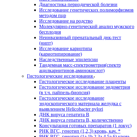
Диагностика периодической болезни
Исследование генетических полиморфизмов
методом пцр
Исследование на родство
Молекулярно-генетический анализ мужского
бесплодия
Неинвазивный пренатальный днк-тест
(нипт)
Исследование кариотипа
(кариотипирование)
Наследственные эпилепсии
Тандемная масс-спектрометрия(спектр
ацилкарнитинов,аминокислот)
Гистологические исследования
Гистологическое исследование плаценты
Гистологическое исследование эндометрия
(в т.ч. пайпель-биопсия)
Гистологическое исследование
эндоскопического материала желудка с
выявлением Helicobacter pylori
ДНК вируса гепатита B
ДНК вируса гепатита B, количественно
Консультация готовых препаратов (1 локус)
РНК ВГC, генотип (1,2,3) кровь, кач. *
РНК ВГC, генотип (1a,1b,2,3a,4,5a,6) кровь,