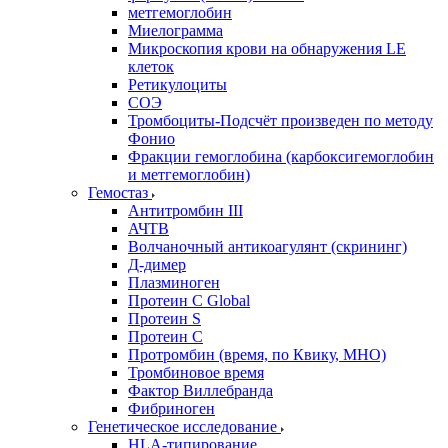
метгемоглобин
Миелограмма
Микроскопия крови на обнаружения LE
клеток
Ретикулоциты
СОЭ
Тромбоциты-Подсчёт произведен по методу
Фонио
Фракции гемоглобина (карбоксигемоглобин
и метгемоглобин)
Гемостаз
Антитромбин III
АЧТВ
Волчаночный антикоагулянт (скрининг)
Д-димер
Плазминоген
Протеин C Global
Протеин S
Протеин С
Протромбин (время, по Квику, МНО)
Тромбиновое время
Фактор Виллебранда
Фибриноген
Генетическое исследование
HLA-типирование