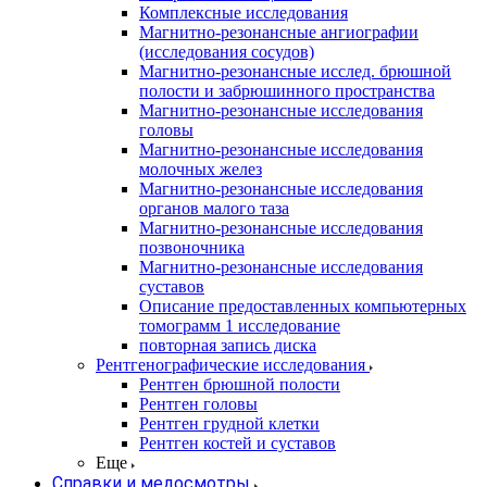
Комплексные исследования
Магнитно-резонансные ангиографии
(исследования сосудов)
Магнитно-резонансные исслед. брюшной
полости и забрюшинного пространства
Магнитно-резонансные исследования
головы
Магнитно-резонансные исследования
молочных желез
Магнитно-резонансные исследования
органов малого таза
Магнитно-резонансные исследования
позвоночника
Магнитно-резонансные исследования
суставов
Описание предоставленных компьютерных
томограмм 1 исследование
повторная запись диска
Рентгенографические исследования
Рентген брюшной полости
Рентген головы
Рентген грудной клетки
Рентген костей и суставов
Еще
Справки и медосмотры