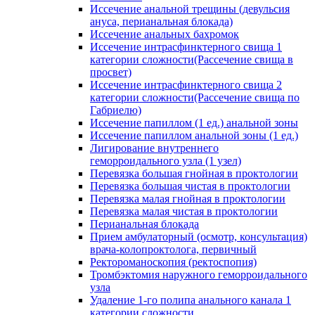
Иссечение анальной трещины (девульсия
ануса, перианальная блокада)
Иссечение анальных бахромок
Иссечение интрасфинктерного свища 1
категории сложности(Рассечение свища в
просвет)
Иссечение интрасфинктерного свища 2
категории сложности(Рассечение свища по
Габриелю)
Иссечение папиллом (1 ед.) анальной зоны
Иссечение папиллом анальной зоны (1 ед.)
Лигирование внутреннего
геморроидального узла (1 узел)
Перевязка большая гнойная в проктологии
Перевязка большая чистая в проктологии
Перевязка малая гнойная в проктологии
Перевязка малая чистая в проктологии
Перианальная блокада
Прием амбулаторный (осмотр, консультация)
врача-колопроктолога, первичный
Ректороманоскопия (ректоспопия)
Тромбэктомия наружного геморроидального
узла
Удаление 1-го полипа анального канала 1
категории сложности