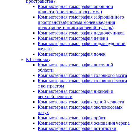
пространства
Компьютерная томография брюшной
полости (поисковая программа)
Компьютерная томография забрюшинного
пространства(система мочевыведения
почки,мочеточники,мочевой пузырь)
Компьютерная томография надпочечников
Компьютерная томография печени
Компьютерная томография поджелудочной
железы
Компьютерная томография почек
КТ головы
Компьютерная томография височной
области
Компьютерная томография головного мозга
Компьютерная томография головного мозга
с контрастом
Компьютерная томография нижней и
верхней челюсти
Компьютерная томография одной челюсти
Компьютерная томография околоносовых
пазух
Компьютерная томография орбит
Компьютерная томография основания черепа
Компьютерная томография ротоглотки