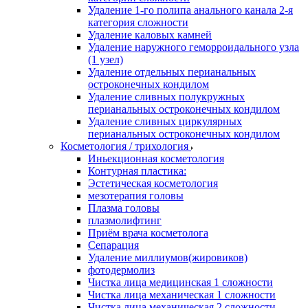
Удаление 1-го полипа анального канала 2-я
категория сложности
Удаление каловых камней
Удаление наружного геморроидального узла
(1 узел)
Удаление отдельных перианальных
остроконечных кондилом
Удаление сливных полукружных
перианальных остроконечных кондилом
Удаление сливных циркулярных
перианальных остроконечных кондилом
Косметология / трихология
Иньекционная косметология
Контурная пластика:
Эстетическая косметология
мезотерапия головы
Плазма головы
плазмолифтинг
Приём врача косметолога
Сепарация
Удаление миллиумов(жировиков)
фотодермолиз
Чистка лица медицинская 1 сложности
Чистка лица механическая 1 сложности
Чистка лица механическая 2 сложности