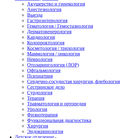
Акушерство и гинекология
Анестезиология
Выезда
Гастроэнтерология
Гематология / Гемостазиология
Дерматовенерология
Кардиология
Колопроктология
Косметология / трихология
Маммология / онкология
Неврология
Отоларингология (ЛОР)
Офтальмология
Психиатрия
Сердечно-сосудистая хирургия, флебология
Сестринское дело
Сурдология
Терапия
Травматология и ортопедия
Урология
Физиотерапия
Функциональная диагностика
Хирургия
Эндокринология
Детское отделение