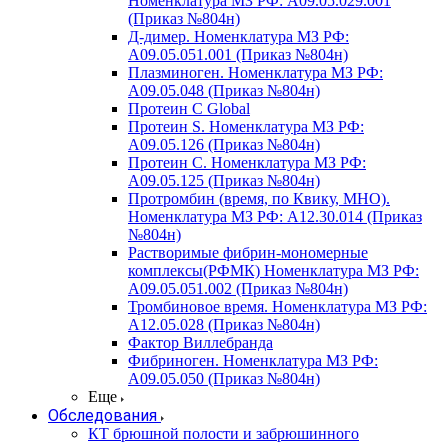
Номенклатура МЗ РФ: A09.05.029.001
(Приказ №804н)
Д-димер. Номенклатура МЗ РФ:
A09.05.051.001 (Приказ №804н)
Плазминоген. Номенклатура МЗ РФ:
A09.05.048 (Приказ №804н)
Протеин C Global
Протеин S. Номенклатура МЗ РФ:
A09.05.126 (Приказ №804н)
Протеин С. Номенклатура МЗ РФ:
A09.05.125 (Приказ №804н)
Протромбин (время, по Квику, МНО).
Номенклатура МЗ РФ: A12.30.014 (Приказ
№804н)
Растворимые фибрин-мономерные
комплексы(РФМК) Номенклатура МЗ РФ:
A09.05.051.002 (Приказ №804н)
Тромбиновое время. Номенклатура МЗ РФ:
A12.05.028 (Приказ №804н)
Фактор Виллебранда
Фибриноген. Номенклатура МЗ РФ:
A09.05.050 (Приказ №804н)
Еще
Обследования
КТ брюшной полости и забрюшинного