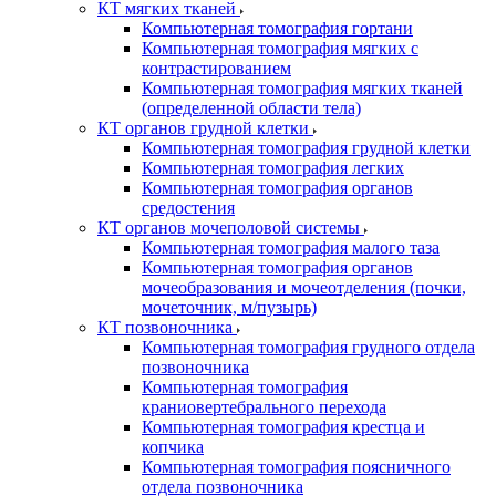
КТ мягких тканей
Компьютерная томография гортани
Компьютерная томография мягких с
контрастированием
Компьютерная томография мягких тканей
(определенной области тела)
КТ органов грудной клетки
Компьютерная томография грудной клетки
Компьютерная томография легких
Компьютерная томография органов
средостения
КТ органов мочеполовой системы
Компьютерная томография малого таза
Компьютерная томография органов
мочеобразования и мочеотделения (почки,
мочеточник, м/пузырь)
КТ позвоночника
Компьютерная томография грудного отдела
позвоночника
Компьютерная томография
краниовертебрального перехода
Компьютерная томография крестца и
копчика
Компьютерная томография поясничного
отдела позвоночника