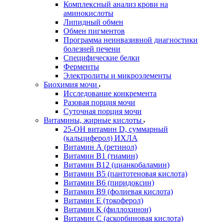
Комплексный анализ крови на
аминокислоты
Липидный обмен
Обмен пигментов
Программа неинвазивной диагностики
болезней печени
Специфические белки
Ферменты
Электролиты и микроэлементы
Биохимия мочи
Исследование конкремента
Разовая порция мочи
Суточная порция мочи
Витамины, жирные кислоты
25-OH витамин D, суммарный
(кальциферол) ИХЛА
Витамин А (ретинол)
Витамин В1 (тиамин)
Витамин В12 (цианкобаламин)
Витамин В5 (пантотеновая кислота)
Витамин В6 (пиридоксин)
Витамин В9 (фолиевая кислота)
Витамин Е (токоферол)
Витамин К (филлохинон)
Витамин С (аскорбиновая кислота)