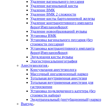
Удаление вагинального пессария
Удаление вагинальной кисты
Удаление ВМК
Удаление ВМК 2 сложности
Удаление кисты бартолиниевой железы
Удаление контрацептивного импланта
&quot;Импланон&quot;
Удаление новообразований вульвы
Установка ВМК
Установка вагинального пессария (без
стоимости пессария)
Установка контрацептивного импланта
&quot;Импланон&quot;
Энуклеация кисты вульвы
Эхогистеросальпингография
Анестезиология
Консультация анестезиолога
Массочный ингаляционный наркоз
Тотальная внутривенная анестезия
Тотальная внутривенная анестезия для
гастроскопии
Установка подключичного катетера (без
стоимости набора)
Эндотрахеальный (интубационный) наркоз
Выезда