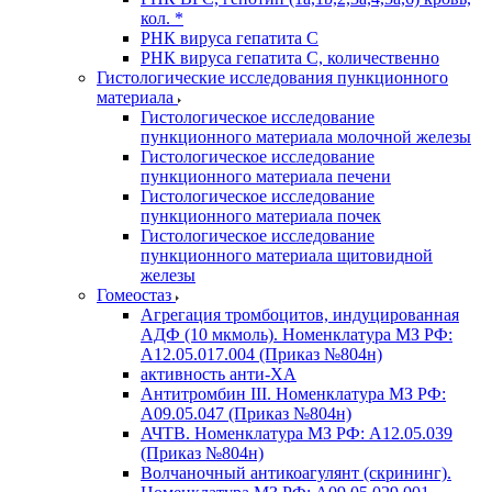
кол. *
РНК вируса гепатита C
РНК вируса гепатита C, количественно
Гистологические исследования пункционного
материала
Гистологическое исследование
пункционного материала молочной железы
Гистологическое исследование
пункционного материала печени
Гистологическое исследование
пункционного материала почек
Гистологическое исследование
пункционного материала щитовидной
железы
Гомеостаз
Агрегация тромбоцитов, индуцированная
АДФ (10 мкмоль). Номенклатура МЗ РФ:
A12.05.017.004 (Приказ №804н)
активность анти-ХА
Антитромбин III. Номенклатура МЗ РФ:
A09.05.047 (Приказ №804н)
АЧТВ. Номенклатура МЗ РФ: A12.05.039
(Приказ №804н)
Волчаночный антикоагулянт (скрининг).