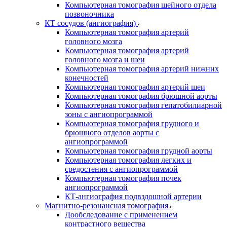
Компьютерная томография шейного отдела
позвоночника
КТ сосудов (ангиография)
Компьютерная томография артерий
головного мозга
Компьютерная томография артерий
головного мозга и шеи
Компьютерная томография артерий нижних
конечностей
Компьютерная томография артерий шеи
Компьютерная томография брюшной аорты
Компьютерная томография гепатобилиарной
зоны с ангиопрограммой
Компьютерная томография грудного и
брюшного отделов аорты с
ангиопрограммой
Компьютерная томография грудной аорты
Компьютерная томография легких и
средостения с ангиопрограммой
Компьютерная томография почек
ангиопрограммой
КТ-ангиография подвздошной артерии
Магнитно-резонансная томография
Дообследование с применением
контрастного вещества