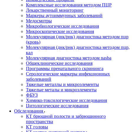
Комплексные исследования методом ПЦР
Лекарственный мониторинг
Маркеры аутоиммунных заболеваний
Медосмотры
Микробиологические исследования
Микроскопические исследования
Молекулярная (днк/рнк) диагностика методом пцр
(кровь)
Молекулярная (днк/рнк) диагностика методом пцр,
кал
Молекулярная диагностика методом nasba
Общеклинические исследования
Программы пренатального скрининга
Серологические маркеры инфекционных
заболеваний
Тяжелые металлы и микроэлементы
Тяжелые металы и микроэлементы
ФБУЗ
Химико-токсилогические исследования
Цитологические исследования
Обследования
КТ брюшной полости и забрюшинного
пространства
КТ головы