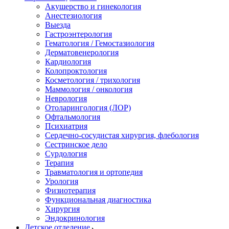
Акушерство и гинекология
Анестезиология
Выезда
Гастроэнтерология
Гематология / Гемостазиология
Дерматовенерология
Кардиология
Колопроктология
Косметология / трихология
Маммология / онкология
Неврология
Отоларингология (ЛОР)
Офтальмология
Психиатрия
Сердечно-сосудистая хирургия, флебология
Сестринское дело
Сурдология
Терапия
Травматология и ортопедия
Урология
Физиотерапия
Функциональная диагностика
Хирургия
Эндокринология
Детское отделение