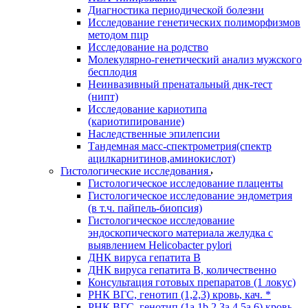
Диагностика периодической болезни
Исследование генетических полиморфизмов
методом пцр
Исследование на родство
Молекулярно-генетический анализ мужского
бесплодия
Неинвазивный пренатальный днк-тест
(нипт)
Исследование кариотипа
(кариотипирование)
Наследственные эпилепсии
Тандемная масс-спектрометрия(спектр
ацилкарнитинов,аминокислот)
Гистологические исследования
Гистологическое исследование плаценты
Гистологическое исследование эндометрия
(в т.ч. пайпель-биопсия)
Гистологическое исследование
эндоскопического материала желудка с
выявлением Helicobacter pylori
ДНК вируса гепатита B
ДНК вируса гепатита B, количественно
Консультация готовых препаратов (1 локус)
РНК ВГC, генотип (1,2,3) кровь, кач. *
РНК ВГC, генотип (1a,1b,2,3a,4,5a,6) кровь,