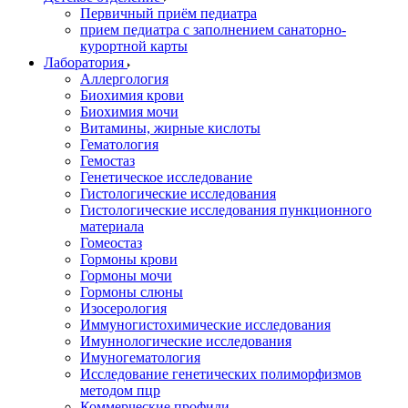
Первичный приём педиатра
прием педиатра с заполнением санаторно-
курортной карты
Лаборатория
Аллергология
Биохимия крови
Биохимия мочи
Витамины, жирные кислоты
Гематология
Гемостаз
Генетическое исследование
Гистологические исследования
Гистологические исследования пункционного
материала
Гомеостаз
Гормоны крови
Гормоны мочи
Гормоны слюны
Изосерология
Иммуногистохимические исследования
Имуннологические исследования
Имуногематология
Исследование генетических полиморфизмов
методом пцр
Коммерческие профили