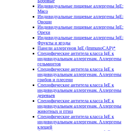
Бобовые
Индивидуальные пищевые аллергены IgE:
Мясо
Индивидуальные пищевые аллергены IgE:
Овощи
Индивидуальные пищевые аллергены IgE:
Орехи
Индивидуальные пищевые аллергены IgE:
Фрукты и ягоды
Панели аллергенов IgE (ImmunoCAP)*
Специфические антитела класса IgE к
индивидуальным аллергенам. Аллергены
гельминтов
Специфические антитела класса IgE к
индивидуальным аллергенам. Аллергены
грибов и плесени
Специфические антитела класса IgE к
индивидуальным аллергенам. Аллергены
деревьев
Специфические антитела класса IgE к
индивидуальным аллергенам. Аллергены
животных и птиц
Специфические антитела класса IgE к
индивидуальным аллергенам. Аллергены
клещей