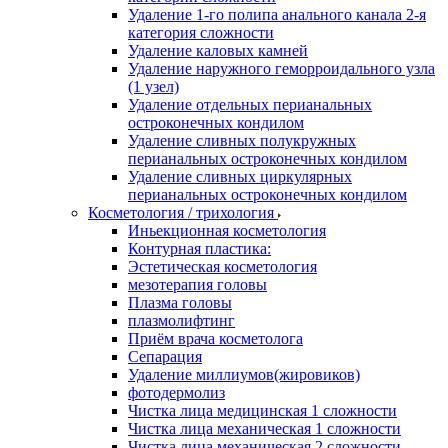
Удаление 1-го полипа анального канала 2-я
категория сложности
Удаление каловых камней
Удаление наружного геморроидального узла
(1 узел)
Удаление отдельных перианальных
остроконечных кондилом
Удаление сливных полукружных
перианальных остроконечных кондилом
Удаление сливных циркулярных
перианальных остроконечных кондилом
Косметология / трихология
Иньекционная косметология
Контурная пластика:
Эстетическая косметология
мезотерапия головы
Плазма головы
плазмолифтинг
Приём врача косметолога
Сепарация
Удаление миллиумов(жировиков)
фотодермолиз
Чистка лица медицинская 1 сложности
Чистка лица механическая 1 сложности
Чистка лица механическая 2 сложности