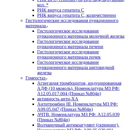
кол. *
РНК вируса гепатита C
РНК вируса гепатита C, количественно
Гистологические исследования пункционного
материала
Гистологическое исследование
пункционного материала молочной железы
Гистологическое исследование
пункционного материала печени
Гистологическое исследование
пункционного материала почек
Гистологическое исследование
пункционного материала щитовидной
железы
Гомеостаз
Агрегация тромбоцитов, индуцированная
АДФ (10 мкмоль). Номенклатура МЗ РФ:
A12.05.017.004 (Приказ №804н)
активность анти-ХА
Антитромбин III. Номенклатура МЗ РФ:
A09.05.047 (Приказ №804н)
АЧТВ. Номенклатура МЗ РФ: A12.05.039
(Приказ №804н)
Волчаночный антикоагулянт (скрининг).