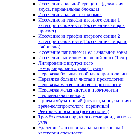
Иссечение анальной трещины (девульсия
ануса, перианальная блокада)
Иссечение анальных бахромок
Иссечение интрасфинктерного свища 1
категории сложности(Рассечение свища в
просвет)
Иссечение интрасфинктерного свища 2
категории сложности(Рассечение свища по
Габриелю)
Иссечение папиллом (1 ед.) анальной зоны
Иссечение папиллом анальной зоны (1 ед.)
Лигирование внутреннего
геморроидального узла (1 узел)
Перевязка большая гнойная в проктологии
Перевязка большая чистая в проктологии
Перевязка малая гнойная в проктологии
Перевязка малая чистая в проктологии
Перианальная блокада
Прием амбулаторный (осмотр, консультация)
врача-колопроктолога, первичный
Ректороманоскопия (ректоспопия)
Тромбэктомия наружного геморроидального
узла
Удаление 1-го полипа анального канала 1
категории сложности