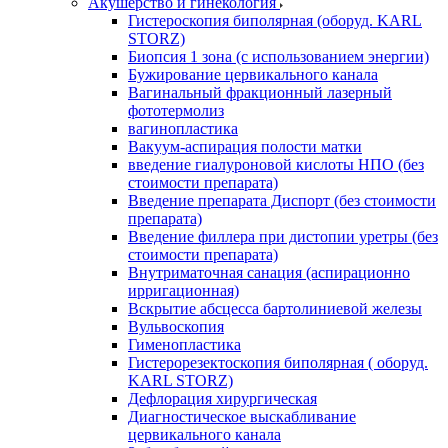
Акушерство и гинекология
Гистероскопия биполярная (оборуд. KARL
STORZ)
Биопсия 1 зона (с использованием энергии)
Бужирование цервикального канала
Вагинальный фракционный лазерный
фототермолиз
вагинопластика
Вакуум-аспирация полости матки
введение гиалуроновой кислоты НПО (без
стоимости препарата)
Введение препарата Диспорт (без стоимости
препарата)
Введение филлера при дистопии уретры (без
стоимости препарата)
Внутриматочная санация (аспирационно
ирригационная)
Вскрытие абсцесса бартолиниевой железы
Вульвоскопия
Гименопластика
Гистерорезектоскопия биполярная ( оборуд.
KARL STORZ)
Дефлорация хирургическая
Диагностическое выскабливание
цервикального канала