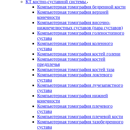
КТ костно-суставной системы
Компьютерная томография бедренной кости
Компьютерная томография верхней
конечности
Компьютерная томография височно-
нижнечелюстных суставов (пара суставов)
Компьютерная томография голеностопного
сустава
Компьютерная томография коленного
сустава
Компьютерная томография костей голени
Компьютерная томография костей
предплечья
Компьютерная томография костей таза
Компьютерная томография локтевого
сустава
Компьютерная томография лучезапястного
сустава
Компьютерная томография нижней
конечности
Компьютерная томография плечевого
сустава
Компьютерная томография плечевой кости
Компьютерная томография тазобедренного
сустава