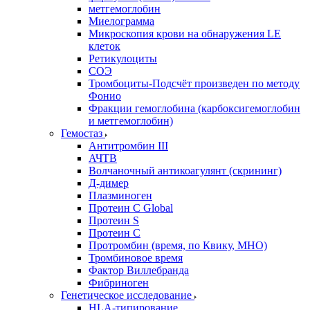
метгемоглобин
Миелограмма
Микроскопия крови на обнаружения LE
клеток
Ретикулоциты
СОЭ
Тромбоциты-Подсчёт произведен по методу
Фонио
Фракции гемоглобина (карбоксигемоглобин
и метгемоглобин)
Гемостаз
Антитромбин III
АЧТВ
Волчаночный антикоагулянт (скрининг)
Д-димер
Плазминоген
Протеин C Global
Протеин S
Протеин С
Протромбин (время, по Квику, МНО)
Тромбиновое время
Фактор Виллебранда
Фибриноген
Генетическое исследование
HLA-типирование