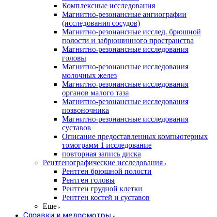
Комплексные исследования
Магнитно-резонансные ангиографии
(исследования сосудов)
Магнитно-резонансные исслед. брюшной
полости и забрюшинного пространства
Магнитно-резонансные исследования
головы
Магнитно-резонансные исследования
молочных желез
Магнитно-резонансные исследования
органов малого таза
Магнитно-резонансные исследования
позвоночника
Магнитно-резонансные исследования
суставов
Описание предоставленных компьютерных
томограмм 1 исследование
повторная запись диска
Рентгенографические исследования
Рентген брюшной полости
Рентген головы
Рентген грудной клетки
Рентген костей и суставов
Еще
Справки и медосмотры