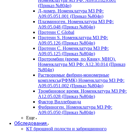
Номенклатура МЗ РФ: A09.05.029.001
(Приказ №804н)
Д-димер. Номенклатура МЗ РФ:
A09.05.051.001 (Приказ №804н)
Плазминоген. Номенклатура МЗ РФ:
A09.05.048 (Приказ №804н)
Протеин C Global
Протеин S. Номенклатура МЗ РФ:
A09.05.126 (Приказ №804н)
Протеин С. Номенклатура МЗ РФ:
A09.05.125 (Приказ №804н)
Протромбин (время, по Квику, МНО).
Номенклатура МЗ РФ: A12.30.014 (Приказ
№804н)
Растворимые фибрин-мономерные
комплексы(РФМК) Номенклатура МЗ РФ:
A09.05.051.002 (Приказ №804н)
Тромбиновое время. Номенклатура МЗ РФ:
A12.05.028 (Приказ №804н)
Фактор Виллебранда
Фибриноген. Номенклатура МЗ РФ:
A09.05.050 (Приказ №804н)
Еще
Обследования
КТ брюшной полости и забрюшинного