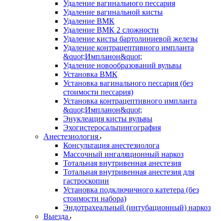
Удаление вагинального пессария
Удаление вагинальной кисты
Удаление ВМК
Удаление ВМК 2 сложности
Удаление кисты бартолиниевой железы
Удаление контрацептивного импланта
&quot;Импланон&quot;
Удаление новообразований вульвы
Установка ВМК
Установка вагинального пессария (без
стоимости пессария)
Установка контрацептивного импланта
&quot;Импланон&quot;
Энуклеация кисты вульвы
Эхогистеросальпингография
Анестезиология
Консультация анестезиолога
Массочный ингаляционный наркоз
Тотальная внутривенная анестезия
Тотальная внутривенная анестезия для
гастроскопии
Установка подключичного катетера (без
стоимости набора)
Эндотрахеальный (интубационный) наркоз
Выезда