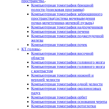
пространства
Компьютерная томография брюшной
полости (поисковая программа)
Компьютерная томография забрюшинного
пространства(система мочевыведения
почки,мочеточники,мочевой пузырь)
Компьютерная томография надпочечников
Компьютерная томография печени
Компьютерная томография поджелудочной
железы
Компьютерная томография почек
КТ головы
Компьютерная томография височной
области
Компьютерная томография головного мозга
Компьютерная томография головного мозга
с контрастом
Компьютерная томография нижней и
верхней челюсти
Компьютерная томография одной челюсти
Компьютерная томография околоносовых
пазух
Компьютерная томография орбит
Компьютерная томография основания черепа
Компьютерная томография ротоглотки