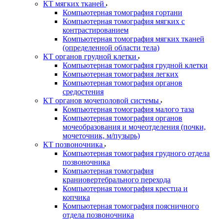
КТ мягких тканей
Компьютерная томография гортани
Компьютерная томография мягких с
контрастированием
Компьютерная томография мягких тканей
(определенной области тела)
КТ органов грудной клетки
Компьютерная томография грудной клетки
Компьютерная томография легких
Компьютерная томография органов
средостения
КТ органов мочеполовой системы
Компьютерная томография малого таза
Компьютерная томография органов
мочеобразования и мочеотделения (почки,
мочеточник, м/пузырь)
КТ позвоночника
Компьютерная томография грудного отдела
позвоночника
Компьютерная томография
краниовертебрального перехода
Компьютерная томография крестца и
копчика
Компьютерная томография поясничного
отдела позвоночника