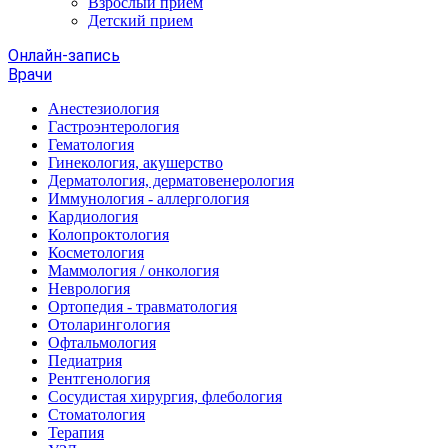
Взрослый прием
Детский прием
Онлайн-запись
Врачи
Анестезиология
Гастроэнтерология
Гематология
Гинекология, акушерство
Дерматология, дерматовенерология
Иммунология - аллергология
Кардиология
Колопроктология
Косметология
Маммология / онкология
Неврология
Ортопедия - травматология
Отоларингология
Офтальмология
Педиатрия
Рентгенология
Сосудистая хирургия, флебология
Стоматология
Терапия