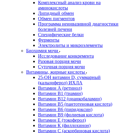
Комплексный анализ крови на
аминокислоты
Липидный обмен
Обмен пигментов
Программа неинвазивной диагностики
болезней печени
Специфические белки
Ферменты
Электролиты и микроэлементы
Биохимия мочи
Исследование конкремента
Разовая порция мочи
Суточная порция мочи
Витамины, жирные кислоты
25-OH витамин D, суммарный
(кальциферол) ИХЛА
Витамин А (ретинол)
Витамин В1 (тиамин)
Витамин В12 (цианкобаламин)
Витамин В5 (пантотеновая кислота)
Витамин В6 (пиридоксин)
Витамин В9 (фолиевая кислота)
Витамин Е (токоферол)
Витамин К (филлохинон)
Витамин С (аскорбиновая кислота)