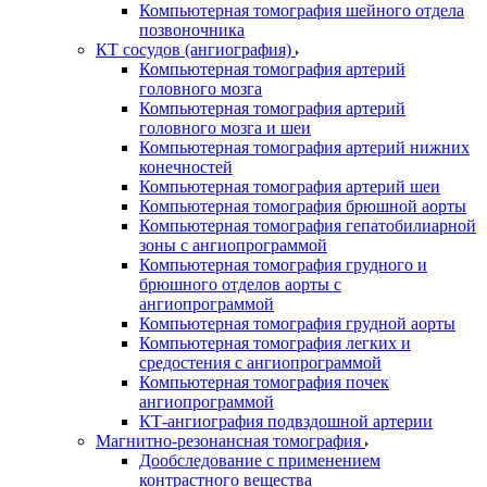
Компьютерная томография шейного отдела
позвоночника
КТ сосудов (ангиография)
Компьютерная томография артерий
головного мозга
Компьютерная томография артерий
головного мозга и шеи
Компьютерная томография артерий нижних
конечностей
Компьютерная томография артерий шеи
Компьютерная томография брюшной аорты
Компьютерная томография гепатобилиарной
зоны с ангиопрограммой
Компьютерная томография грудного и
брюшного отделов аорты с
ангиопрограммой
Компьютерная томография грудной аорты
Компьютерная томография легких и
средостения с ангиопрограммой
Компьютерная томография почек
ангиопрограммой
КТ-ангиография подвздошной артерии
Магнитно-резонансная томография
Дообследование с применением
контрастного вещества