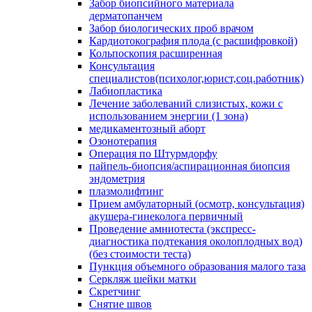
Забор биопсийного материала
дерматопанчем
Забор биологических проб врачом
Кардиотокография плода (с расшифровкой)
Кольпоскопия расширенная
Консультация
специалистов(психолог,юрист,соц.работник)
Лабиопластика
Лечение заболеваний слизистых, кожи с
использованием энергии (1 зона)
медикаментозный аборт
Озонотерапия
Операция по Штурмдорфу
пайпель-биопсия/аспирационная биопсия
эндометрия
плазмолифтинг
Прием амбулаторный (осмотр, консультация)
акушера-гинеколога первичный
Проведение амниотеста (экспресс-
диагностика подтекания околоплодных вод)
(без стоимости теста)
Пункция объемного образования малого таза
Серкляж шейки матки
Скретчинг
Снятие швов