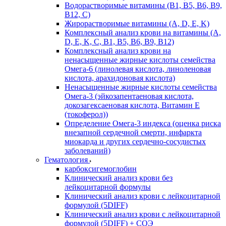
Водорастворимые витамины (B1, B5, B6, В9,
В12, С)
Жирорастворимые витамины (A, D, E, K)
Комплексный анализ крови на витамины (A,
D, E, K, C, B1, B5, B6, В9, B12)
Комплексный анализ крови на
ненасыщенные жирные кислоты семейства
Омега-6 (линолевая кислота, линоленовая
кислота, арахидоновая кислота)
Ненасыщенные жирные кислоты семейства
Омега-3 (эйкозапентаеновая кислота,
докозагексаеновая кислота, Витамин E
(токоферол))
Определение Омега-3 индекса (оценка риска
внезапной сердечной смерти, инфаркта
миокарда и других сердечно-сосудистых
заболеваний)
Гематология
карбоксигемоглобин
Клинический анализ крови без
лейкоцитарной формулы
Клинический анализ крови с лейкоцитарной
формулой (5DIFF)
Клинический анализ крови с лейкоцитарной
формулой (5DIFF) + СОЭ