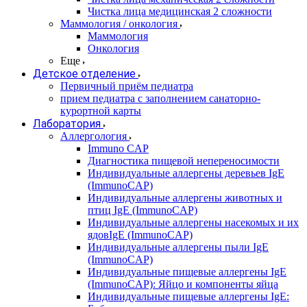
Чистка лица медицинская 2 сложности
Маммология / онкология
Маммология
Онкология
Еще
Детское отделение
Первичный приём педиатра
прием педиатра с заполнением санаторно-
курортной карты
Лаборатория
Аллергология
Immuno CAP
Диагностика пищевой непереносимости
Индивидуальные аллергены деревьев IgE
(ImmunoCAP)
Индивидуальные аллергены животных и
птиц IgE (ImmunoCAP)
Индивидуальные аллергены насекомых и их
ядовIgE (ImmunoCAP)
Индивидуальные аллергены пыли IgE
(ImmunoCAP)
Индивидуальные пищевые аллергены IgE
(ImmunoCAP): Яйцо и компоненты яйца
Индивидуальные пищевые аллергены IgE: