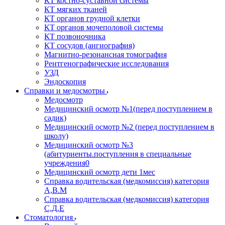
КТ костно-суставной системы
КТ мягких тканей
КТ органов грудной клетки
КТ органов мочеполовой системы
КТ позвоночника
КТ сосудов (ангиография)
Магнитно-резонансная томография
Рентгенографические исследования
УЗД
Эндоскопия
Справки и медосмотры
Медосмотр
Медицинский осмотр №1(перед поступлением в
садик)
Медицинский осмотр №2 (перед поступлением в
школу)
Медицинский осмотр №3
(абитуриенты.поступления в специальные
учреждения0
Медицинский осмотр дети 1мес
Справка водительская (медкомиссия) категория
А,В.М
Справка водительская (медкомиссия) категория
С,Д,Е
Стоматология