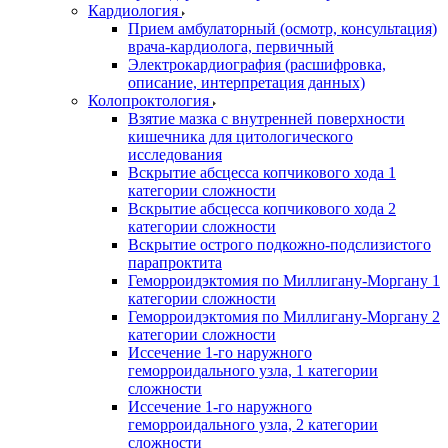
Кардиология
Прием амбулаторный (осмотр, консультация)
врача-кардиолога, первичный
Электрокардиография (расшифровка,
описание, интерпретация данных)
Колопроктология
Взятие мазка с внутренней поверхности
кишечника для цитологического
исследования
Вскрытие абсцесса копчикового хода 1
категории сложности
Вскрытие абсцесса копчикового хода 2
категории сложности
Вскрытие острого подкожно-подслизистого
парапроктита
Геморроидэктомия по Миллигану-Моргану 1
категории сложности
Геморроидэктомия по Миллигану-Моргану 2
категории сложности
Иссечение 1-го наружного
геморроидального узла, 1 категории
сложности
Иссечение 1-го наружного
геморроидального узла, 2 категории
сложности