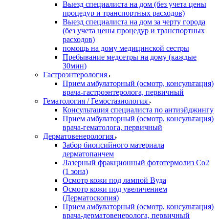
Выезд специалиста на дом (без учета цены
процедур и транспортных расходов)
Выезд специалиста на дом за черту города
(без учета цены процедур и транспортных
расходов)
помощь на дому медицинской сестры
Пребывание медсетры на дому (каждые
30мин)
Гастроэнтерология
Прием амбулаторный (осмотр, консультация)
врача-гастроэнтеролога, первичный
Гематология / Гемостазиология
Консультация специалиста по антиэйджингу
Прием амбулаторный (осмотр, консультация)
врача-гематолога, первичный
Дерматовенерология
Забор биопсийного материала
дерматопанчем
Лазерный фракционный фототермолиз Со2
(1 зона)
Осмотр кожи под лампой Вуда
Осмотр кожи под увеличением
(Дерматоскопия)
Прием амбулаторный (осмотр, консультация)
врача-дерматовенеролога, первичный