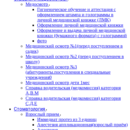
Медосмотр
Гигиеническое обучение и аттестация с
оформлением штампа и голограммы в
личной медицинской книжке (ЛМК)
Оформление личной медицинской книжки
Оформление и выдача личной медицинской
книжки (бумажного формата) с голограммой
фото
Медицинский осмотр №1(перед поступлением в
садик)
Медицинский осмотр №2 (перед поступлением в
школу)
Медицинский осмотр №3
(абитуриенты.поступления в специальные
учреждения0
Медицинский осмотр дети 1мес
Справка водительская (медкомиссия) категория
А,В.М
Справка водительская (медкомиссия) категория
С,Д,Е
Стоматология
Взрослый прием
Иммедиат протез из 3 единиц
Анестезия аппликационная(взрослый приём)
Анестезия