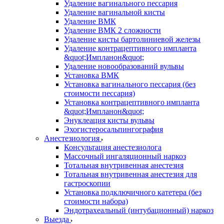
Удаление вагинального пессария
Удаление вагинальной кисты
Удаление ВМК
Удаление ВМК 2 сложности
Удаление кисты бартолиниевой железы
Удаление контрацептивного импланта
&quot;Импланон&quot;
Удаление новообразований вульвы
Установка ВМК
Установка вагинального пессария (без
стоимости пессария)
Установка контрацептивного импланта
&quot;Импланон&quot;
Энуклеация кисты вульвы
Эхогистеросальпингография
Анестезиология
Консультация анестезиолога
Массочный ингаляционный наркоз
Тотальная внутривенная анестезия
Тотальная внутривенная анестезия для
гастроскопии
Установка подключичного катетера (без
стоимости набора)
Эндотрахеальный (интубационный) наркоз
Выезда