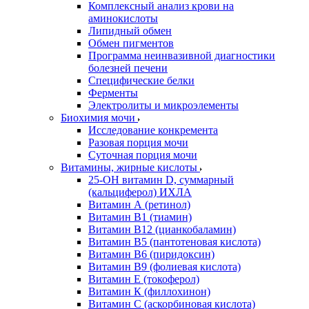
Комплексный анализ крови на
аминокислоты
Липидный обмен
Обмен пигментов
Программа неинвазивной диагностики
болезней печени
Специфические белки
Ферменты
Электролиты и микроэлементы
Биохимия мочи
Исследование конкремента
Разовая порция мочи
Суточная порция мочи
Витамины, жирные кислоты
25-OH витамин D, суммарный
(кальциферол) ИХЛА
Витамин А (ретинол)
Витамин В1 (тиамин)
Витамин В12 (цианкобаламин)
Витамин В5 (пантотеновая кислота)
Витамин В6 (пиридоксин)
Витамин В9 (фолиевая кислота)
Витамин Е (токоферол)
Витамин К (филлохинон)
Витамин С (аскорбиновая кислота)