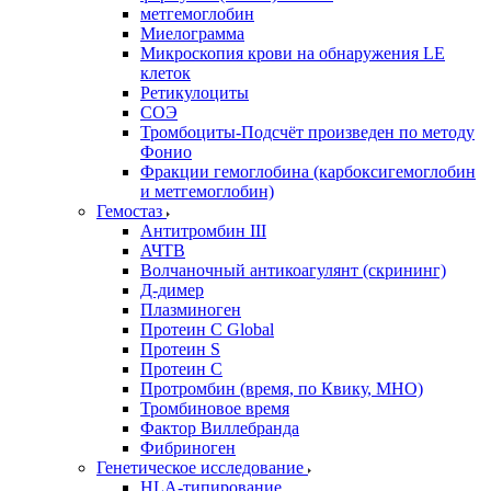
метгемоглобин
Миелограмма
Микроскопия крови на обнаружения LE
клеток
Ретикулоциты
СОЭ
Тромбоциты-Подсчёт произведен по методу
Фонио
Фракции гемоглобина (карбоксигемоглобин
и метгемоглобин)
Гемостаз
Антитромбин III
АЧТВ
Волчаночный антикоагулянт (скрининг)
Д-димер
Плазминоген
Протеин C Global
Протеин S
Протеин С
Протромбин (время, по Квику, МНО)
Тромбиновое время
Фактор Виллебранда
Фибриноген
Генетическое исследование
HLA-типирование