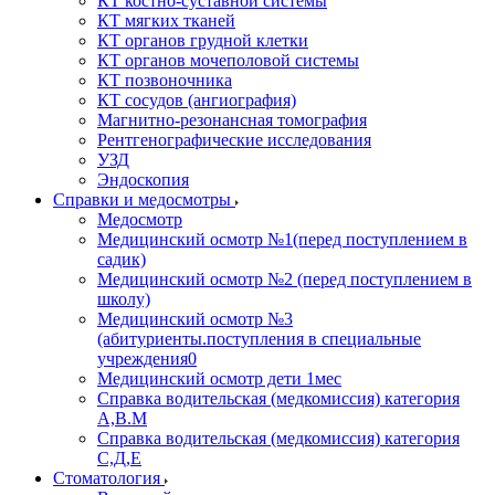
КТ костно-суставной системы
КТ мягких тканей
КТ органов грудной клетки
КТ органов мочеполовой системы
КТ позвоночника
КТ сосудов (ангиография)
Магнитно-резонансная томография
Рентгенографические исследования
УЗД
Эндоскопия
Справки и медосмотры
Медосмотр
Медицинский осмотр №1(перед поступлением в
садик)
Медицинский осмотр №2 (перед поступлением в
школу)
Медицинский осмотр №3
(абитуриенты.поступления в специальные
учреждения0
Медицинский осмотр дети 1мес
Справка водительская (медкомиссия) категория
А,В.М
Справка водительская (медкомиссия) категория
С,Д,Е
Стоматология