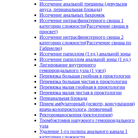
Иссечение анальной трещины (девульсия
ануса, перианальная блокада)
Иссечение анальных бахромок
Иссечение интрасфинктерного свища 1
категории сложности(Рассечение свища в
просвет)
Иссечение интрасфинктерного свища 2
категории сложности(Рассечение свища по
Габриелю)
Иссечение папиллом (1 ед.) анальной зоны
Иссечение папиллом анальной зоны (1 ед.)
Лигирование внутреннего
геморроидального узла (1 узел)
Перевязка большая гнойная в проктологии
Перевязка большая чистая в проктологии
Перевязка малая гнойная в проктологии
Перевязка малая чистая в проктологии
Перианальная блокада
Прием амбулаторный (осмотр, консультация)
врача-колопроктолога, первичный
Ректороманоскопия (ректоспопия)
Тромбэктомия наружного геморроидального
узла
Удаление 1-го полипа анального канала 1
категории сложности