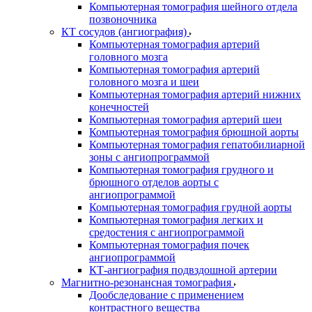
Компьютерная томография шейного отдела
позвоночника
КТ сосудов (ангиография)
Компьютерная томография артерий
головного мозга
Компьютерная томография артерий
головного мозга и шеи
Компьютерная томография артерий нижних
конечностей
Компьютерная томография артерий шеи
Компьютерная томография брюшной аорты
Компьютерная томография гепатобилиарной
зоны с ангиопрограммой
Компьютерная томография грудного и
брюшного отделов аорты с
ангиопрограммой
Компьютерная томография грудной аорты
Компьютерная томография легких и
средостения с ангиопрограммой
Компьютерная томография почек
ангиопрограммой
КТ-ангиография подвздошной артерии
Магнитно-резонансная томография
Дообследование с применением
контрастного вещества