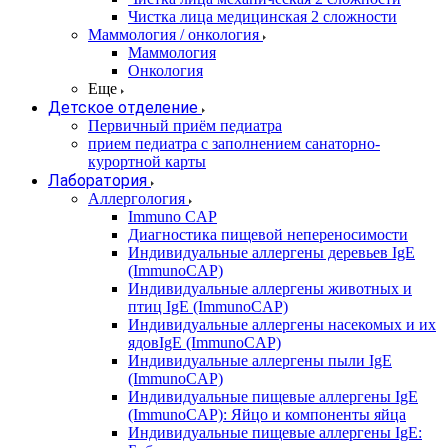
Чистка лица медицинская 2 сложности
Маммология / онкология
Маммология
Онкология
Еще
Детское отделение
Первичный приём педиатра
прием педиатра с заполнением санаторно-
курортной карты
Лаборатория
Аллергология
Immuno CAP
Диагностика пищевой непереносимости
Индивидуальные аллергены деревьев IgE
(ImmunoCAP)
Индивидуальные аллергены животных и
птиц IgE (ImmunoCAP)
Индивидуальные аллергены насекомых и их
ядовIgE (ImmunoCAP)
Индивидуальные аллергены пыли IgE
(ImmunoCAP)
Индивидуальные пищевые аллергены IgE
(ImmunoCAP): Яйцо и компоненты яйца
Индивидуальные пищевые аллергены IgE: