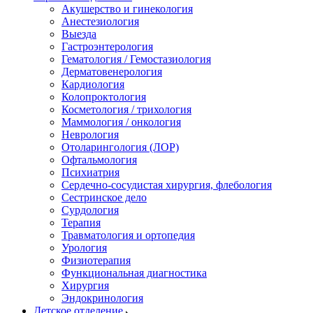
Акушерство и гинекология
Анестезиология
Выезда
Гастроэнтерология
Гематология / Гемостазиология
Дерматовенерология
Кардиология
Колопроктология
Косметология / трихология
Маммология / онкология
Неврология
Отоларингология (ЛОР)
Офтальмология
Психиатрия
Сердечно-сосудистая хирургия, флебология
Сестринское дело
Сурдология
Терапия
Травматология и ортопедия
Урология
Физиотерапия
Функциональная диагностика
Хирургия
Эндокринология
Детское отделение