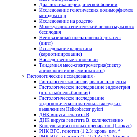
Диагностика периодической болезни
Исследование генетических полиморфизмов
методом пцр
Исследование на родство
Молекулярно-генетический анализ мужского
бесплодия
Неинвазивный пренатальный днк-тест
(нипт)
Исследование кариотипа
(кариотипирование)
Наследственные эпилепсии
Тандемная масс-спектрометрия(спектр
ацилкарнитинов,аминокислот)
Гистологические исследования
Гистологическое исследование плаценты
Гистологическое исследование эндометрия
(в т.ч. пайпель-биопсия)
Гистологическое исследование
эндоскопического материала желудка с
выявлением Helicobacter pylori
ДНК вируса гепатита B
ДНК вируса гепатита B, количественно
Консультация готовых препаратов (1 локус)
РНК ВГC, генотип (1,2,3) кровь, кач. *
РНК ВГC, генотип (1a,1b,2,3a,4,5a,6) кровь,