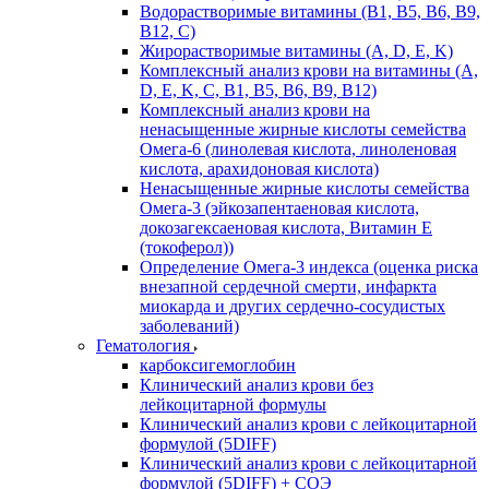
Водорастворимые витамины (B1, B5, B6, В9,
В12, С)
Жирорастворимые витамины (A, D, E, K)
Комплексный анализ крови на витамины (A,
D, E, K, C, B1, B5, B6, В9, B12)
Комплексный анализ крови на
ненасыщенные жирные кислоты семейства
Омега-6 (линолевая кислота, линоленовая
кислота, арахидоновая кислота)
Ненасыщенные жирные кислоты семейства
Омега-3 (эйкозапентаеновая кислота,
докозагексаеновая кислота, Витамин E
(токоферол))
Определение Омега-3 индекса (оценка риска
внезапной сердечной смерти, инфаркта
миокарда и других сердечно-сосудистых
заболеваний)
Гематология
карбоксигемоглобин
Клинический анализ крови без
лейкоцитарной формулы
Клинический анализ крови с лейкоцитарной
формулой (5DIFF)
Клинический анализ крови с лейкоцитарной
формулой (5DIFF) + СОЭ