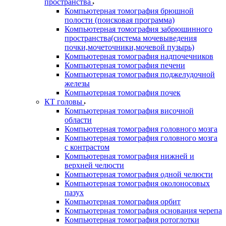
пространства
Компьютерная томография брюшной
полости (поисковая программа)
Компьютерная томография забрюшинного
пространства(система мочевыведения
почки,мочеточники,мочевой пузырь)
Компьютерная томография надпочечников
Компьютерная томография печени
Компьютерная томография поджелудочной
железы
Компьютерная томография почек
КТ головы
Компьютерная томография височной
области
Компьютерная томография головного мозга
Компьютерная томография головного мозга
с контрастом
Компьютерная томография нижней и
верхней челюсти
Компьютерная томография одной челюсти
Компьютерная томография околоносовых
пазух
Компьютерная томография орбит
Компьютерная томография основания черепа
Компьютерная томография ротоглотки