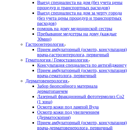
Выезд специалиста на дом (без учета цены
процедур и транспортных расходов)
Выезд специалиста на дом за черту города
(без учета цены процедур и транспортных
расходов)
помощь на дому медицинской сестры
Пребывание медсетры на дому (каждые
30мин)
Гастроэнтерология
Прием амбулаторный (осмотр, консультация)
врача-гастроэнтеролога, первичный
Гематология / Гемостазиология
Консультация специалиста по антиэйджингу
Прием амбулаторный (осмотр, консультация)
врача-гематолога, первичный
Дерматовенерология
Забор биопсийного материала
дерматопанчем
Лазерный фракционный фототермолиз Со2
(1 зона)
Осмотр кожи под лампой Вуда
Осмотр кожи под увеличением
(Дерматоскопия)
Прием амбулаторный (осмотр, консультация)
врача-дерматовенеролога, первичный