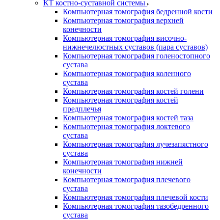
КТ костно-суставной системы
Компьютерная томография бедренной кости
Компьютерная томография верхней
конечности
Компьютерная томография височно-
нижнечелюстных суставов (пара суставов)
Компьютерная томография голеностопного
сустава
Компьютерная томография коленного
сустава
Компьютерная томография костей голени
Компьютерная томография костей
предплечья
Компьютерная томография костей таза
Компьютерная томография локтевого
сустава
Компьютерная томография лучезапястного
сустава
Компьютерная томография нижней
конечности
Компьютерная томография плечевого
сустава
Компьютерная томография плечевой кости
Компьютерная томография тазобедренного
сустава