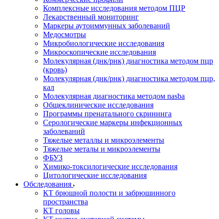
Комплексные исследования методом ПЦР
Лекарственный мониторинг
Маркеры аутоиммунных заболеваний
Медосмотры
Микробиологические исследования
Микроскопические исследования
Молекулярная (днк/рнк) диагностика методом пцр
(кровь)
Молекулярная (днк/рнк) диагностика методом пцр,
кал
Молекулярная диагностика методом nasba
Общеклинические исследования
Программы пренатального скрининга
Серологические маркеры инфекционных
заболеваний
Тяжелые металлы и микроэлементы
Тяжелые металы и микроэлементы
ФБУЗ
Химико-токсилогические исследования
Цитологические исследования
Обследования
КТ брюшной полости и забрюшинного
пространства
КТ головы