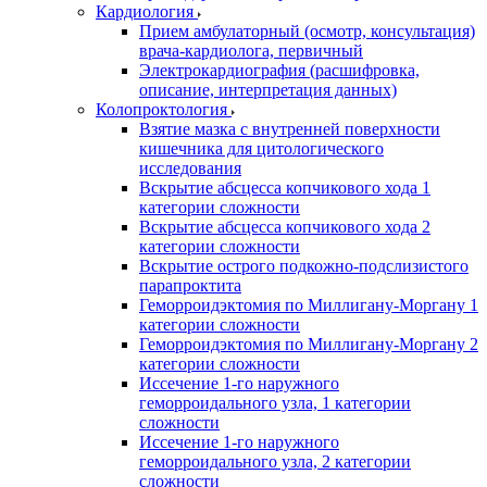
Кардиология
Прием амбулаторный (осмотр, консультация)
врача-кардиолога, первичный
Электрокардиография (расшифровка,
описание, интерпретация данных)
Колопроктология
Взятие мазка с внутренней поверхности
кишечника для цитологического
исследования
Вскрытие абсцесса копчикового хода 1
категории сложности
Вскрытие абсцесса копчикового хода 2
категории сложности
Вскрытие острого подкожно-подслизистого
парапроктита
Геморроидэктомия по Миллигану-Моргану 1
категории сложности
Геморроидэктомия по Миллигану-Моргану 2
категории сложности
Иссечение 1-го наружного
геморроидального узла, 1 категории
сложности
Иссечение 1-го наружного
геморроидального узла, 2 категории
сложности