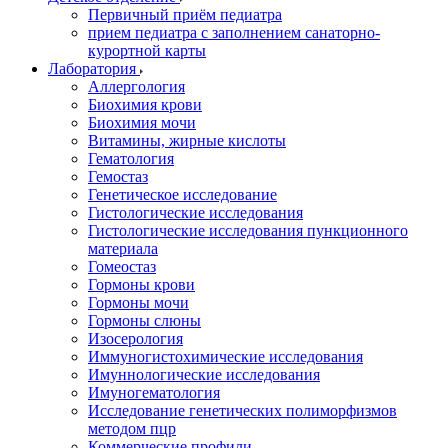
Первичный приём педиатра
прием педиатра с заполнением санаторно-
курортной карты
Лаборатория
Аллергология
Биохимия крови
Биохимия мочи
Витамины, жирные кислоты
Гематология
Гемостаз
Генетическое исследование
Гистологические исследования
Гистологические исследования пункционного
материала
Гомеостаз
Гормоны крови
Гормоны мочи
Гормоны слюны
Изосерология
Иммуногистохимические исследования
Имуннологические исследования
Имуногематология
Исследование генетических полиморфизмов
методом пцр
Коммерческие профили