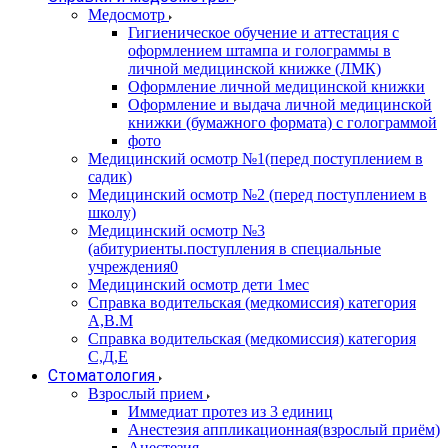
Медосмотр
Гигиеническое обучение и аттестация с
оформлением штампа и голограммы в
личной медицинской книжке (ЛМК)
Оформление личной медицинской книжки
Оформление и выдача личной медицинской
книжки (бумажного формата) с голограммой
фото
Медицинский осмотр №1(перед поступлением в
садик)
Медицинский осмотр №2 (перед поступлением в
школу)
Медицинский осмотр №3
(абитуриенты.поступления в специальные
учреждения0
Медицинский осмотр дети 1мес
Справка водительская (медкомиссия) категория
А,В.М
Справка водительская (медкомиссия) категория
С,Д,Е
Стоматология
Взрослый прием
Иммедиат протез из 3 единиц
Анестезия аппликационная(взрослый приём)
Анестезия