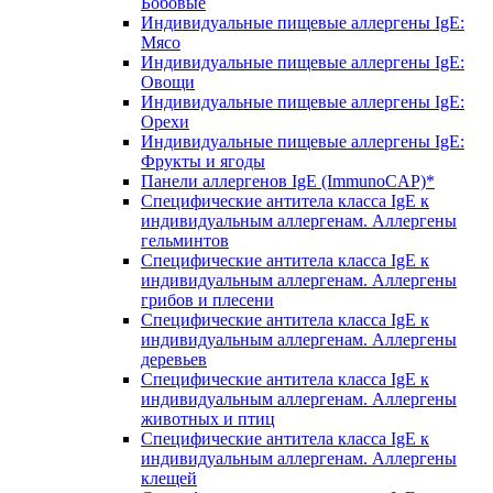
Бобовые
Индивидуальные пищевые аллергены IgE:
Мясо
Индивидуальные пищевые аллергены IgE:
Овощи
Индивидуальные пищевые аллергены IgE:
Орехи
Индивидуальные пищевые аллергены IgE:
Фрукты и ягоды
Панели аллергенов IgE (ImmunoCAP)*
Специфические антитела класса IgE к
индивидуальным аллергенам. Аллергены
гельминтов
Специфические антитела класса IgE к
индивидуальным аллергенам. Аллергены
грибов и плесени
Специфические антитела класса IgE к
индивидуальным аллергенам. Аллергены
деревьев
Специфические антитела класса IgE к
индивидуальным аллергенам. Аллергены
животных и птиц
Специфические антитела класса IgE к
индивидуальным аллергенам. Аллергены
клещей