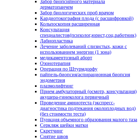
Забор биопсийного материала
дерматопанчем
Забор биологических проб врачом
Кардиотокография плода (с расшифровкой)
Кольпоскопия расширенная
Консультация
специалистов(психолог,юрист,соц.работник)
Лабиопластика
Лечение заболеваний слизистых, кожи с
использованием энергии (1 зона)
медикаментозный аборт
Озонотерапия
Операция по Штурмдорфу
пайпель-биопсия/аспирационная биопсия
эндометрия
плазмолифтинг
Прием амбулаторный (осмотр, консультация)
акушера-гинеколога первичный
Проведение амниотеста (экспресс-
диагностика подтекания околоплодных вод)
(без стоимости теста)
Пункция объемного образования малого таза
Серкляж шейки матки
Скретчинг
Снятие швов