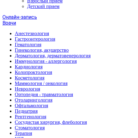
Взрослый прием
Детский прием
Онлайн-запись
Врачи
Анестезиология
Гастроэнтерология
Гематология
Гинекология, акушерство
Дерматология, дерматовенерология
Иммунология - аллергология
Кардиология
Колопроктология
Косметология
Маммология / онкология
Неврология
Ортопедия - травматология
Отоларингология
Офтальмология
Педиатрия
Рентгенология
Сосудистая хирургия, флебология
Стоматология
Терапия