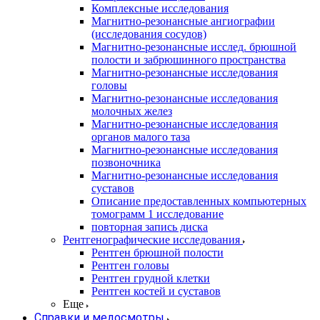
Комплексные исследования
Магнитно-резонансные ангиографии
(исследования сосудов)
Магнитно-резонансные исслед. брюшной
полости и забрюшинного пространства
Магнитно-резонансные исследования
головы
Магнитно-резонансные исследования
молочных желез
Магнитно-резонансные исследования
органов малого таза
Магнитно-резонансные исследования
позвоночника
Магнитно-резонансные исследования
суставов
Описание предоставленных компьютерных
томограмм 1 исследование
повторная запись диска
Рентгенографические исследования
Рентген брюшной полости
Рентген головы
Рентген грудной клетки
Рентген костей и суставов
Еще
Справки и медосмотры