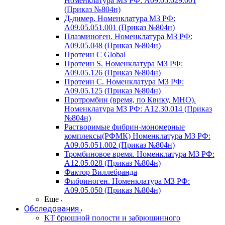
Номенклатура МЗ РФ: A09.05.029.001
(Приказ №804н)
Д-димер. Номенклатура МЗ РФ:
A09.05.051.001 (Приказ №804н)
Плазминоген. Номенклатура МЗ РФ:
A09.05.048 (Приказ №804н)
Протеин C Global
Протеин S. Номенклатура МЗ РФ:
A09.05.126 (Приказ №804н)
Протеин С. Номенклатура МЗ РФ:
A09.05.125 (Приказ №804н)
Протромбин (время, по Квику, МНО).
Номенклатура МЗ РФ: A12.30.014 (Приказ
№804н)
Растворимые фибрин-мономерные
комплексы(РФМК) Номенклатура МЗ РФ:
A09.05.051.002 (Приказ №804н)
Тромбиновое время. Номенклатура МЗ РФ:
A12.05.028 (Приказ №804н)
Фактор Виллебранда
Фибриноген. Номенклатура МЗ РФ:
A09.05.050 (Приказ №804н)
Еще
Обследования
КТ брюшной полости и забрюшинного