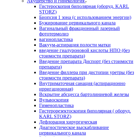
Акушерство и гинекология
Гистероскопия биполярная (оборуд. KARL
STORZ)
Биопсия 1 зона (с использованием энергии)
Бужирование цервикального канала
Вагинальный фракционный лазерный
фототермолиз
вагинопластика
Вакуум-аспирация полости матки
введение гиалуроновой кислоты НПО (без
стоимости препарата)
Введение препарата Диспорт (без стоимости
препарата)
Введение филлера при дистопии уретры (без
стоимости препарата)
Внутриматочная санация (аспирационно
ирригационная)
Вскрытие абсцесса бартолиниевой железы
Вульвоскопия
Гименопластика
Гистерорезектоскопия биполярная ( оборуд.
KARL STORZ)
Дефлорация хирургическая
Диагностическое выскабливание
цервикального канала