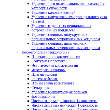
Удаление 1-го полипа анального канала 2-я
категория сложности
Удаление каловых камней
Удаление наружного геморроидального узла
(1 узел)
Удаление отдельных перианальных
остроконечных кондилом
Удаление сливных полукружных
перианальных остроконечных кондилом
Удаление сливных циркулярных
перианальных остроконечных кондилом
Косметология / трихология
Иньекционная косметология
Контурная пластика:
Эстетическая косметология
мезотерапия головы
Плазма головы
плазмолифтинг
Приём врача косметолога
Сепарация
Удаление миллиумов(жировиков)
фотодермолиз
Чистка лица медицинская 1 сложности
Чистка лица механическая 1 сложности
Чистка лица механическая 2 сложности