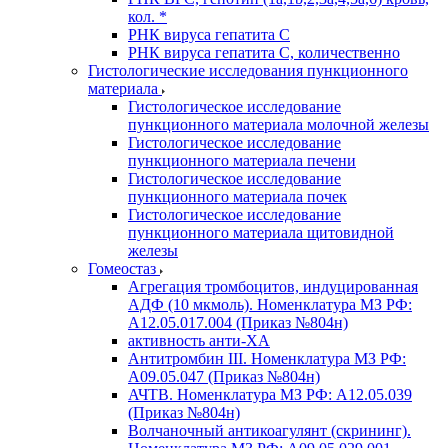
кол. *
РНК вируса гепатита C
РНК вируса гепатита C, количественно
Гистологические исследования пункционного
материала
Гистологическое исследование
пункционного материала молочной железы
Гистологическое исследование
пункционного материала печени
Гистологическое исследование
пункционного материала почек
Гистологическое исследование
пункционного материала щитовидной
железы
Гомеостаз
Агрегация тромбоцитов, индуцированная
АДФ (10 мкмоль). Номенклатура МЗ РФ:
A12.05.017.004 (Приказ №804н)
активность анти-ХА
Антитромбин III. Номенклатура МЗ РФ:
A09.05.047 (Приказ №804н)
АЧТВ. Номенклатура МЗ РФ: A12.05.039
(Приказ №804н)
Волчаночный антикоагулянт (скрининг).