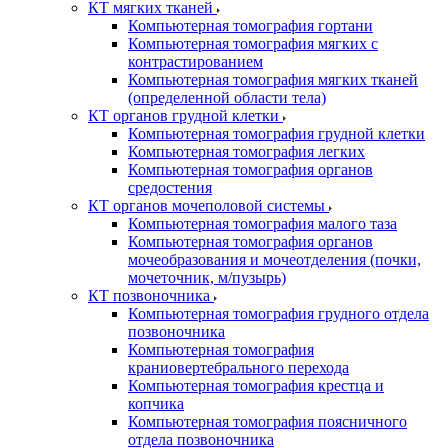
КТ мягких тканей
Компьютерная томография гортани
Компьютерная томография мягких с
контрастированием
Компьютерная томография мягких тканей
(определенной области тела)
КТ органов грудной клетки
Компьютерная томография грудной клетки
Компьютерная томография легких
Компьютерная томография органов
средостения
КТ органов мочеполовой системы
Компьютерная томография малого таза
Компьютерная томография органов
мочеобразования и мочеотделения (почки,
мочеточник, м/пузырь)
КТ позвоночника
Компьютерная томография грудного отдела
позвоночника
Компьютерная томография
краниовертебрального перехода
Компьютерная томография крестца и
копчика
Компьютерная томография поясничного
отдела позвоночника