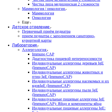
Чистка лица медицинская 2 сложности
Маммология / онкология
Маммология
Онкология
Еще
Детское отделение
Первичный приём педиатра
прием педиатра с заполнением санаторно-
курортной карты
Лаборатория
Аллергология
Immuno CAP
Диагностика пищевой непереносимости
Индивидуальные аллергены деревьев IgE
(ImmunoCAP)
Индивидуальные аллергены животных и
птиц IgE (ImmunoCAP)
Индивидуальные аллергены насекомых и их
ядовIgE (ImmunoCAP)
Индивидуальные аллергены пыли IgE
(ImmunoCAP)
Индивидуальные пищевые аллергены IgE
(ImmunoCAP): Яйцо и компоненты яйца
Индивидуальные пищевые аллергены IgE: