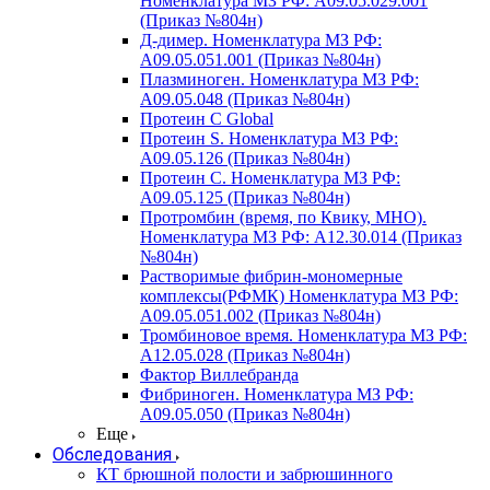
Номенклатура МЗ РФ: A09.05.029.001
(Приказ №804н)
Д-димер. Номенклатура МЗ РФ:
A09.05.051.001 (Приказ №804н)
Плазминоген. Номенклатура МЗ РФ:
A09.05.048 (Приказ №804н)
Протеин C Global
Протеин S. Номенклатура МЗ РФ:
A09.05.126 (Приказ №804н)
Протеин С. Номенклатура МЗ РФ:
A09.05.125 (Приказ №804н)
Протромбин (время, по Квику, МНО).
Номенклатура МЗ РФ: A12.30.014 (Приказ
№804н)
Растворимые фибрин-мономерные
комплексы(РФМК) Номенклатура МЗ РФ:
A09.05.051.002 (Приказ №804н)
Тромбиновое время. Номенклатура МЗ РФ:
A12.05.028 (Приказ №804н)
Фактор Виллебранда
Фибриноген. Номенклатура МЗ РФ:
A09.05.050 (Приказ №804н)
Еще
Обследования
КТ брюшной полости и забрюшинного