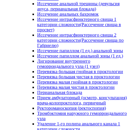
Иссечение анальной трещины (девульсия
ануса, перианальная блокада)
Иссечение анальных бахромок
Иссечение интрасфинктерного свища 1
категории сложности(Рассечение свища в
просвет)
Иссечение интрасфинктерного свища 2
категории сложности(Рассечение свища по
Габриелю)
Иссечение папиллом (1 ед.) анальной зоны
Иссечение папиллом анальной зоны (1 ед.)
Лигирование внутреннего
геморроидального узла (1 узел)
Перевязка большая гнойная в проктологии
Перевязка большая чистая в проктологии
Перевязка малая гнойная в проктологии
Перевязка малая чистая в проктологии
Перианальная блокада
Прием амбулаторный (осмотр, консультация)
врача-колопроктолога, первичный
Ректороманоскопия (ректоспопия)
Тромбэктомия наружного геморроидального
узла
Удаление 1-го полипа анального канала 1
категории сложности