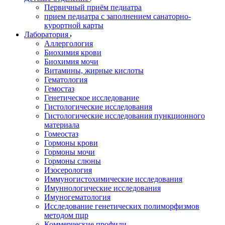
Первичный приём педиатра
прием педиатра с заполнением санаторно-
курортной карты
Лаборатория
Аллергология
Биохимия крови
Биохимия мочи
Витамины, жирные кислоты
Гематология
Гемостаз
Генетическое исследование
Гистологические исследования
Гистологические исследования пункционного
материала
Гомеостаз
Гормоны крови
Гормоны мочи
Гормоны слюны
Изосерология
Иммуногистохимические исследования
Имуннологические исследования
Имуногематология
Исследование генетических полиморфизмов
методом пцр
Коммерческие профили