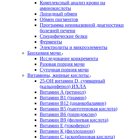
Комплексный анализ крови на
аминокислоты
Липидный обмен
Обмен пигментов
Программа неинвазивной диагностики
болезней печени
Специфические белки
Ферменты
Электролиты и микроэлементы
Биохимия мочи
Исследование конкремента
Разовая порция мочи
Суточная порция мочи
Витамины, жирные кислоты
25-OH витамин D, суммарный
(кальциферол) ИХЛА
Витамин А (ретинол)
Витамин В1 (тиамин)
Витамин В12 (цианкобаламин)
Витамин В5 (пантотеновая кислота)
Витамин В6 (пиридоксин)
Витамин В9 (фолиевая кислота)
Витамин Е (токоферол)
Витамин К (филлохинон)
Витамин С (аскорбиновая кислота)