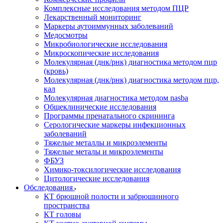
Комплексные исследования методом ПЦР
Лекарственный мониторинг
Маркеры аутоиммунных заболеваний
Медосмотры
Микробиологические исследования
Микроскопические исследования
Молекулярная (днк/рнк) диагностика методом пцр
(кровь)
Молекулярная (днк/рнк) диагностика методом пцр,
кал
Молекулярная диагностика методом nasba
Общеклинические исследования
Программы пренатального скрининга
Серологические маркеры инфекционных
заболеваний
Тяжелые металлы и микроэлементы
Тяжелые металы и микроэлементы
ФБУЗ
Химико-токсилогические исследования
Цитологические исследования
Обследования
КТ брюшной полости и забрюшинного
пространства
КТ головы