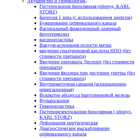
Акушерство и гинекология
Гистероскопия биполярная (оборуд. KARL
STORZ)
Биопсия 1 зона (с использованием энергии)
Бужирование цервикального канала
Вагинальный фракционный лазерный
фототермолиз
вагинопластика
Вакуум-аспирация полости матки
введение гиалуроновой кислоты НПО (без
стоимости препарата)
Введение препарата Диспорт (без стоимости
препарата)
Введение филлера при дистопии уретры (без
стоимости препарата)
Внутриматочная санация (аспирационно
ирригационная)
Вскрытие абсцесса бартолиниевой железы
Вульвоскопия
Гименопластика
Гистерорезектоскопия биполярная ( оборуд.
KARL STORZ)
Дефлорация хирургическая
Диагностическое выскабливание
цервикального канала