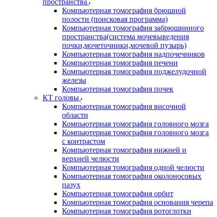
пространства
Компьютерная томография брюшной
полости (поисковая программа)
Компьютерная томография забрюшинного
пространства(система мочевыведения
почки,мочеточники,мочевой пузырь)
Компьютерная томография надпочечников
Компьютерная томография печени
Компьютерная томография поджелудочной
железы
Компьютерная томография почек
КТ головы
Компьютерная томография височной
области
Компьютерная томография головного мозга
Компьютерная томография головного мозга
с контрастом
Компьютерная томография нижней и
верхней челюсти
Компьютерная томография одной челюсти
Компьютерная томография околоносовых
пазух
Компьютерная томография орбит
Компьютерная томография основания черепа
Компьютерная томография ротоглотки