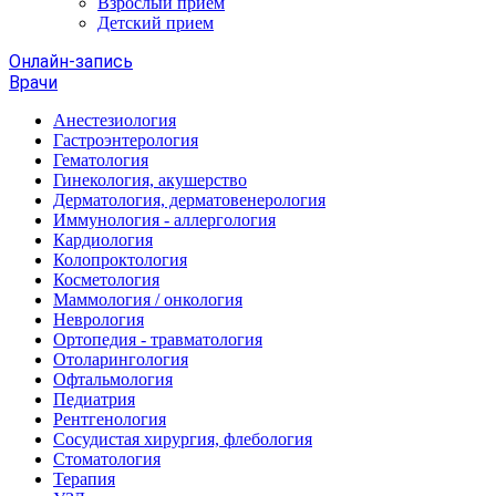
Взрослый прием
Детский прием
Онлайн-запись
Врачи
Анестезиология
Гастроэнтерология
Гематология
Гинекология, акушерство
Дерматология, дерматовенерология
Иммунология - аллергология
Кардиология
Колопроктология
Косметология
Маммология / онкология
Неврология
Ортопедия - травматология
Отоларингология
Офтальмология
Педиатрия
Рентгенология
Сосудистая хирургия, флебология
Стоматология
Терапия