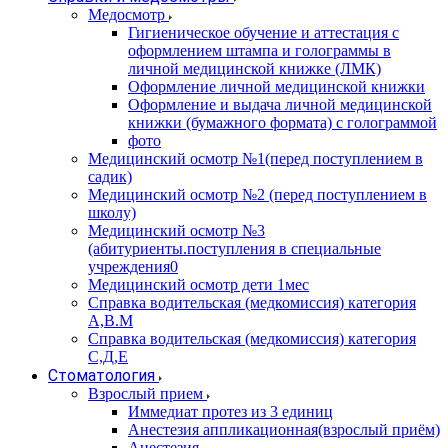
Медосмотр
Гигиеническое обучение и аттестация с
оформлением штампа и голограммы в
личной медицинской книжке (ЛМК)
Оформление личной медицинской книжки
Оформление и выдача личной медицинской
книжки (бумажного формата) с голограммой
фото
Медицинский осмотр №1(перед поступлением в
садик)
Медицинский осмотр №2 (перед поступлением в
школу)
Медицинский осмотр №3
(абитуриенты.поступления в специальные
учреждения0
Медицинский осмотр дети 1мес
Справка водительская (медкомиссия) категория
А,В.М
Справка водительская (медкомиссия) категория
С,Д,Е
Стоматология
Взрослый прием
Иммедиат протез из 3 единиц
Анестезия аппликационная(взрослый приём)
Анестезия