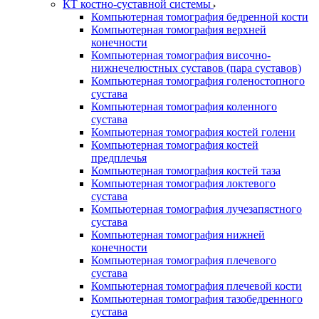
КТ костно-суставной системы
Компьютерная томография бедренной кости
Компьютерная томография верхней
конечности
Компьютерная томография височно-
нижнечелюстных суставов (пара суставов)
Компьютерная томография голеностопного
сустава
Компьютерная томография коленного
сустава
Компьютерная томография костей голени
Компьютерная томография костей
предплечья
Компьютерная томография костей таза
Компьютерная томография локтевого
сустава
Компьютерная томография лучезапястного
сустава
Компьютерная томография нижней
конечности
Компьютерная томография плечевого
сустава
Компьютерная томография плечевой кости
Компьютерная томография тазобедренного
сустава