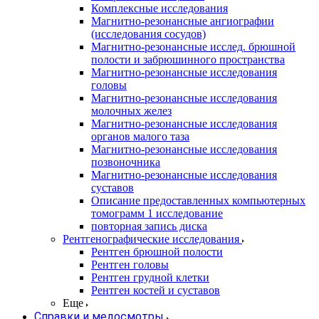
Комплексные исследования
Магнитно-резонансные ангиографии
(исследования сосудов)
Магнитно-резонансные исслед. брюшной
полости и забрюшинного пространства
Магнитно-резонансные исследования
головы
Магнитно-резонансные исследования
молочных желез
Магнитно-резонансные исследования
органов малого таза
Магнитно-резонансные исследования
позвоночника
Магнитно-резонансные исследования
суставов
Описание предоставленных компьютерных
томограмм 1 исследование
повторная запись диска
Рентгенографические исследования
Рентген брюшной полости
Рентген головы
Рентген грудной клетки
Рентген костей и суставов
Еще
Справки и медосмотры