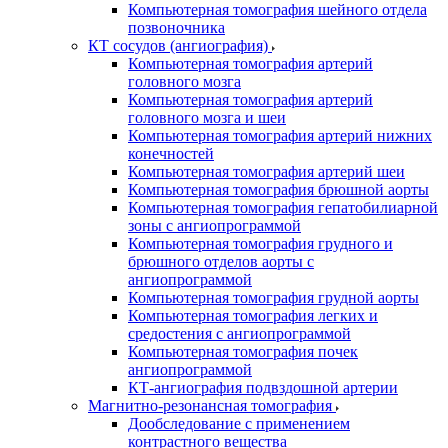
Компьютерная томография шейного отдела
позвоночника
КТ сосудов (ангиография)
Компьютерная томография артерий
головного мозга
Компьютерная томография артерий
головного мозга и шеи
Компьютерная томография артерий нижних
конечностей
Компьютерная томография артерий шеи
Компьютерная томография брюшной аорты
Компьютерная томография гепатобилиарной
зоны с ангиопрограммой
Компьютерная томография грудного и
брюшного отделов аорты с
ангиопрограммой
Компьютерная томография грудной аорты
Компьютерная томография легких и
средостения с ангиопрограммой
Компьютерная томография почек
ангиопрограммой
КТ-ангиография подвздошной артерии
Магнитно-резонансная томография
Дообследование с применением
контрастного вещества