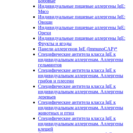
Бобовые
Индивидуальные пищевые аллергены IgE:
Мясо
Индивидуальные пищевые аллергены IgE:
Овощи
Индивидуальные пищевые аллергены IgE:
Орехи
Индивидуальные пищевые аллергены IgE:
Фрукты и ягоды
Панели аллергенов IgE (ImmunoCAP)*
Специфические антитела класса IgE к
индивидуальным аллергенам. Аллергены
гельминтов
Специфические антитела класса IgE к
индивидуальным аллергенам. Аллергены
грибов и плесени
Специфические антитела класса IgE к
индивидуальным аллергенам. Аллергены
деревьев
Специфические антитела класса IgE к
индивидуальным аллергенам. Аллергены
животных и птиц
Специфические антитела класса IgE к
индивидуальным аллергенам. Аллергены
клещей