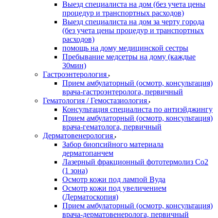
Выезд специалиста на дом (без учета цены
процедур и транспортных расходов)
Выезд специалиста на дом за черту города
(без учета цены процедур и транспортных
расходов)
помощь на дому медицинской сестры
Пребывание медсетры на дому (каждые
30мин)
Гастроэнтерология
Прием амбулаторный (осмотр, консультация)
врача-гастроэнтеролога, первичный
Гематология / Гемостазиология
Консультация специалиста по антиэйджингу
Прием амбулаторный (осмотр, консультация)
врача-гематолога, первичный
Дерматовенерология
Забор биопсийного материала
дерматопанчем
Лазерный фракционный фототермолиз Со2
(1 зона)
Осмотр кожи под лампой Вуда
Осмотр кожи под увеличением
(Дерматоскопия)
Прием амбулаторный (осмотр, консультация)
врача-дерматовенеролога, первичный