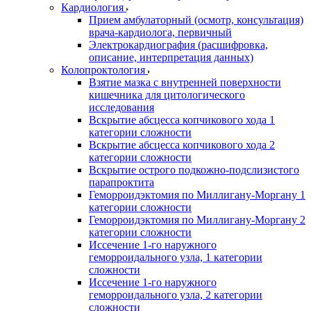
Кардиология
Прием амбулаторный (осмотр, консультация)
врача-кардиолога, первичный
Электрокардиография (расшифровка,
описание, интерпретация данных)
Колопроктология
Взятие мазка с внутренней поверхности
кишечника для цитологического
исследования
Вскрытие абсцесса копчикового хода 1
категории сложности
Вскрытие абсцесса копчикового хода 2
категории сложности
Вскрытие острого подкожно-подслизистого
парапроктита
Геморроидэктомия по Миллигану-Моргану 1
категории сложности
Геморроидэктомия по Миллигану-Моргану 2
категории сложности
Иссечение 1-го наружного
геморроидального узла, 1 категории
сложности
Иссечение 1-го наружного
геморроидального узла, 2 категории
сложности