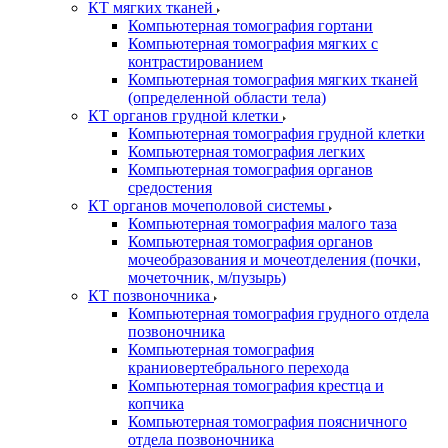
КТ мягких тканей
Компьютерная томография гортани
Компьютерная томография мягких с
контрастированием
Компьютерная томография мягких тканей
(определенной области тела)
КТ органов грудной клетки
Компьютерная томография грудной клетки
Компьютерная томография легких
Компьютерная томография органов
средостения
КТ органов мочеполовой системы
Компьютерная томография малого таза
Компьютерная томография органов
мочеобразования и мочеотделения (почки,
мочеточник, м/пузырь)
КТ позвоночника
Компьютерная томография грудного отдела
позвоночника
Компьютерная томография
краниовертебрального перехода
Компьютерная томография крестца и
копчика
Компьютерная томография поясничного
отдела позвоночника