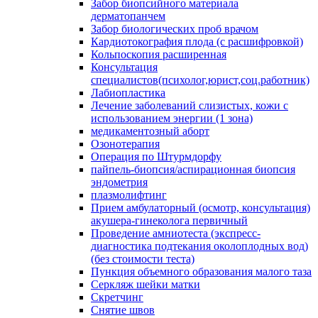
Забор биопсийного материала
дерматопанчем
Забор биологических проб врачом
Кардиотокография плода (с расшифровкой)
Кольпоскопия расширенная
Консультация
специалистов(психолог,юрист,соц.работник)
Лабиопластика
Лечение заболеваний слизистых, кожи с
использованием энергии (1 зона)
медикаментозный аборт
Озонотерапия
Операция по Штурмдорфу
пайпель-биопсия/аспирационная биопсия
эндометрия
плазмолифтинг
Прием амбулаторный (осмотр, консультация)
акушера-гинеколога первичный
Проведение амниотеста (экспресс-
диагностика подтекания околоплодных вод)
(без стоимости теста)
Пункция объемного образования малого таза
Серкляж шейки матки
Скретчинг
Снятие швов