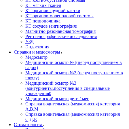
КТ костно-суставной системы
КТ мягких тканей
КТ органов грудной клетки
КТ органов мочеполовой системы
КТ позвоночника
КТ сосудов (ангиография)
Магнитно-резонансная томография
Рентгенографические исследования
УЗД
Эндоскопия
Справки и медосмотры
Медосмотр
Медицинский осмотр №1(перед поступлением в
садик)
Медицинский осмотр №2 (перед поступлением в
школу)
Медицинский осмотр №3
(абитуриенты.поступления в специальные
учреждения0
Медицинский осмотр дети 1мес
Справка водительская (медкомиссия) категория
А,В.М
Справка водительская (медкомиссия) категория
С,Д,Е
Стоматология