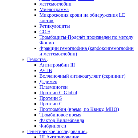
метгемоглобин
Миелограмма
Микроскопия крови на обнаружения LE
клеток
Ретикулоциты
СОЭ
Тромбоциты-Подсчёт произведен по методу
Фонио
Фракции гемоглобина (карбоксигемоглобин
и метгемоглобин)
Гемостаз
Антитромбин III
АЧТВ
Волчаночный антикоагулянт (скрининг)
Д-димер
Плазминоген
Протеин C Global
Протеин S
Протеин С
Протромбин (время, по Квику, МНО)
Тромбиновое время
Фактор Виллебранда
Фибриноген
Генетическое исследование
HLA-типирование