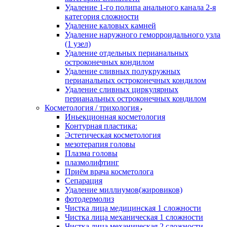
Удаление 1-го полипа анального канала 2-я
категория сложности
Удаление каловых камней
Удаление наружного геморроидального узла
(1 узел)
Удаление отдельных перианальных
остроконечных кондилом
Удаление сливных полукружных
перианальных остроконечных кондилом
Удаление сливных циркулярных
перианальных остроконечных кондилом
Косметология / трихология
Иньекционная косметология
Контурная пластика:
Эстетическая косметология
мезотерапия головы
Плазма головы
плазмолифтинг
Приём врача косметолога
Сепарация
Удаление миллиумов(жировиков)
фотодермолиз
Чистка лица медицинская 1 сложности
Чистка лица механическая 1 сложности
Чистка лица механическая 2 сложности