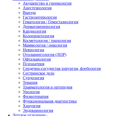
Акушерство и гинекология
Анестезиология
Выезда
Гастроэнтерология
Гематология / Гемостазиология
Дерматовенерология
Кардиология
Колопроктология
Косметология / трихология
Маммология / онкология
Неврология
Отоларингология (ЛОР)
Офтальмология
Психиатрия
Сердечно-сосудистая хирургия, флебология
Сестринское дело
Сурдология
Терапия
Травматология и ортопедия
Урология
Физиотерапия
Функциональная диагностика
Хирургия
Эндокринология
Детское отделение