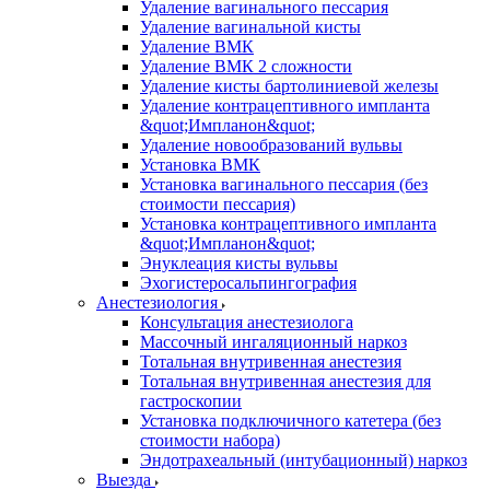
Удаление вагинального пессария
Удаление вагинальной кисты
Удаление ВМК
Удаление ВМК 2 сложности
Удаление кисты бартолиниевой железы
Удаление контрацептивного импланта
&quot;Импланон&quot;
Удаление новообразований вульвы
Установка ВМК
Установка вагинального пессария (без
стоимости пессария)
Установка контрацептивного импланта
&quot;Импланон&quot;
Энуклеация кисты вульвы
Эхогистеросальпингография
Анестезиология
Консультация анестезиолога
Массочный ингаляционный наркоз
Тотальная внутривенная анестезия
Тотальная внутривенная анестезия для
гастроскопии
Установка подключичного катетера (без
стоимости набора)
Эндотрахеальный (интубационный) наркоз
Выезда