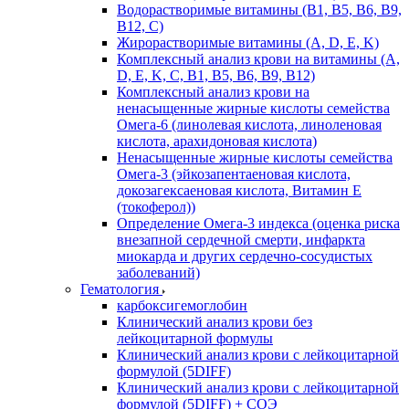
Водорастворимые витамины (B1, B5, B6, В9,
В12, С)
Жирорастворимые витамины (A, D, E, K)
Комплексный анализ крови на витамины (A,
D, E, K, C, B1, B5, B6, В9, B12)
Комплексный анализ крови на
ненасыщенные жирные кислоты семейства
Омега-6 (линолевая кислота, линоленовая
кислота, арахидоновая кислота)
Ненасыщенные жирные кислоты семейства
Омега-3 (эйкозапентаеновая кислота,
докозагексаеновая кислота, Витамин E
(токоферол))
Определение Омега-3 индекса (оценка риска
внезапной сердечной смерти, инфаркта
миокарда и других сердечно-сосудистых
заболеваний)
Гематология
карбоксигемоглобин
Клинический анализ крови без
лейкоцитарной формулы
Клинический анализ крови с лейкоцитарной
формулой (5DIFF)
Клинический анализ крови с лейкоцитарной
формулой (5DIFF) + СОЭ