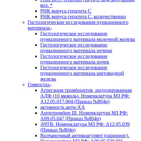
кол. *
РНК вируса гепатита C
РНК вируса гепатита C, количественно
Гистологические исследования пункционного
материала
Гистологическое исследование
пункционного материала молочной железы
Гистологическое исследование
пункционного материала печени
Гистологическое исследование
пункционного материала почек
Гистологическое исследование
пункционного материала щитовидной
железы
Гомеостаз
Агрегация тромбоцитов, индуцированная
АДФ (10 мкмоль). Номенклатура МЗ РФ:
A12.05.017.004 (Приказ №804н)
активность анти-ХА
Антитромбин III. Номенклатура МЗ РФ:
A09.05.047 (Приказ №804н)
АЧТВ. Номенклатура МЗ РФ: A12.05.039
(Приказ №804н)
Волчаночный антикоагулянт (скрининг).