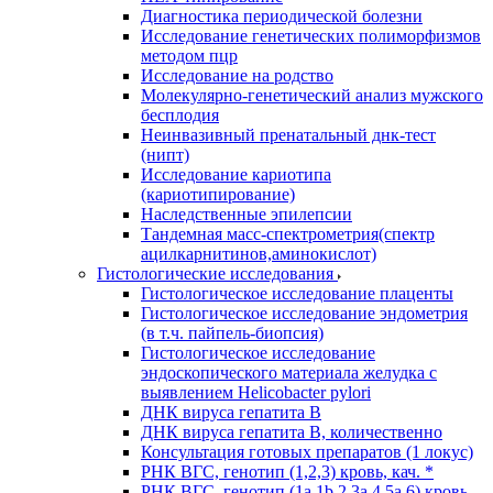
Диагностика периодической болезни
Исследование генетических полиморфизмов
методом пцр
Исследование на родство
Молекулярно-генетический анализ мужского
бесплодия
Неинвазивный пренатальный днк-тест
(нипт)
Исследование кариотипа
(кариотипирование)
Наследственные эпилепсии
Тандемная масс-спектрометрия(спектр
ацилкарнитинов,аминокислот)
Гистологические исследования
Гистологическое исследование плаценты
Гистологическое исследование эндометрия
(в т.ч. пайпель-биопсия)
Гистологическое исследование
эндоскопического материала желудка с
выявлением Helicobacter pylori
ДНК вируса гепатита B
ДНК вируса гепатита B, количественно
Консультация готовых препаратов (1 локус)
РНК ВГC, генотип (1,2,3) кровь, кач. *
РНК ВГC, генотип (1a,1b,2,3a,4,5a,6) кровь,