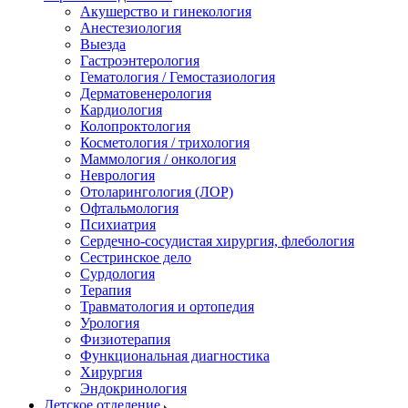
Акушерство и гинекология
Анестезиология
Выезда
Гастроэнтерология
Гематология / Гемостазиология
Дерматовенерология
Кардиология
Колопроктология
Косметология / трихология
Маммология / онкология
Неврология
Отоларингология (ЛОР)
Офтальмология
Психиатрия
Сердечно-сосудистая хирургия, флебология
Сестринское дело
Сурдология
Терапия
Травматология и ортопедия
Урология
Физиотерапия
Функциональная диагностика
Хирургия
Эндокринология
Детское отделение