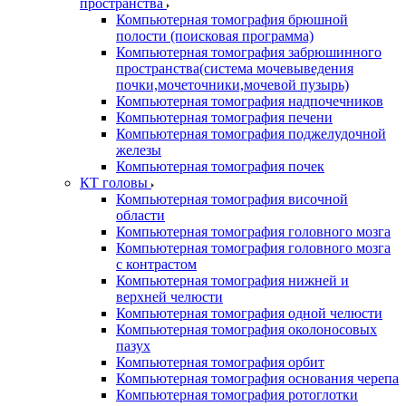
пространства
Компьютерная томография брюшной
полости (поисковая программа)
Компьютерная томография забрюшинного
пространства(система мочевыведения
почки,мочеточники,мочевой пузырь)
Компьютерная томография надпочечников
Компьютерная томография печени
Компьютерная томография поджелудочной
железы
Компьютерная томография почек
КТ головы
Компьютерная томография височной
области
Компьютерная томография головного мозга
Компьютерная томография головного мозга
с контрастом
Компьютерная томография нижней и
верхней челюсти
Компьютерная томография одной челюсти
Компьютерная томография околоносовых
пазух
Компьютерная томография орбит
Компьютерная томография основания черепа
Компьютерная томография ротоглотки