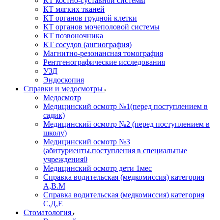
КТ костно-суставной системы
КТ мягких тканей
КТ органов грудной клетки
КТ органов мочеполовой системы
КТ позвоночника
КТ сосудов (ангиография)
Магнитно-резонансная томография
Рентгенографические исследования
УЗД
Эндоскопия
Справки и медосмотры
Медосмотр
Медицинский осмотр №1(перед поступлением в
садик)
Медицинский осмотр №2 (перед поступлением в
школу)
Медицинский осмотр №3
(абитуриенты.поступления в специальные
учреждения0
Медицинский осмотр дети 1мес
Справка водительская (медкомиссия) категория
А,В.М
Справка водительская (медкомиссия) категория
С,Д,Е
Стоматология