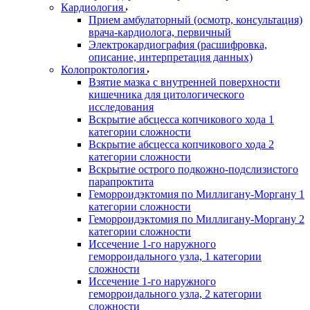
Кардиология
Прием амбулаторный (осмотр, консультация)
врача-кардиолога, первичный
Электрокардиография (расшифровка,
описание, интерпретация данных)
Колопроктология
Взятие мазка с внутренней поверхности
кишечника для цитологического
исследования
Вскрытие абсцесса копчикового хода 1
категории сложности
Вскрытие абсцесса копчикового хода 2
категории сложности
Вскрытие острого подкожно-подслизистого
парапроктита
Геморроидэктомия по Миллигану-Моргану 1
категории сложности
Геморроидэктомия по Миллигану-Моргану 2
категории сложности
Иссечение 1-го наружного
геморроидального узла, 1 категории
сложности
Иссечение 1-го наружного
геморроидального узла, 2 категории
сложности