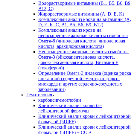
Водорастворимые витамины (B1, B5, B6, В9,
В12, С)
Жирорастворимые витамины (A, D, E, K)
Комплексный анализ крови на витамины (A,
D, E, K, C, B1, B5, B6, В9, B12)
Комплексный анализ крови на
ненасыщенные жирные кислоты семейства
Омега-6 (линолевая кислота, линоленовая
кислота, арахидоновая кислота)
Ненасыщенные жирные кислоты семейства
Омега-3 (эйкозапентаеновая кислота,
докозагексаеновая кислота, Витамин E
(токоферол))
Определение Омега-3 индекса (оценка риска
внезапной сердечной смерти, инфаркта
миокарда и других сердечно-сосудистых
заболеваний)
Гематология
карбоксигемоглобин
Клинический анализ крови без
лейкоцитарной формулы
Клинический анализ крови с лейкоцитарной
формулой (5DIFF)
Клинический анализ крови с лейкоцитарной
формулой (5DIFF) + СОЭ