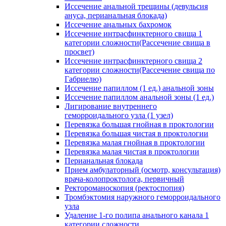
Иссечение анальной трещины (девульсия
ануса, перианальная блокада)
Иссечение анальных бахромок
Иссечение интрасфинктерного свища 1
категории сложности(Рассечение свища в
просвет)
Иссечение интрасфинктерного свища 2
категории сложности(Рассечение свища по
Габриелю)
Иссечение папиллом (1 ед.) анальной зоны
Иссечение папиллом анальной зоны (1 ед.)
Лигирование внутреннего
геморроидального узла (1 узел)
Перевязка большая гнойная в проктологии
Перевязка большая чистая в проктологии
Перевязка малая гнойная в проктологии
Перевязка малая чистая в проктологии
Перианальная блокада
Прием амбулаторный (осмотр, консультация)
врача-колопроктолога, первичный
Ректороманоскопия (ректоспопия)
Тромбэктомия наружного геморроидального
узла
Удаление 1-го полипа анального канала 1
категории сложности