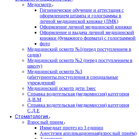
Медосмотр
Гигиеническое обучение и аттестация с
оформлением штампа и голограммы в
личной медицинской книжке (ЛМК)
Оформление личной медицинской книжки
Оформление и выдача личной медицинской
книжки (бумажного формата) с голограммой
фото
Медицинский осмотр №1(перед поступлением в
садик)
Медицинский осмотр №2 (перед поступлением в
школу)
Медицинский осмотр №3
(абитуриенты.поступления в специальные
учреждения0
Медицинский осмотр дети 1мес
Справка водительская (медкомиссия) категория
А,В.М
Справка водительская (медкомиссия) категория
С,Д,Е
Стоматология
Взрослый прием
Иммедиат протез из 3 единиц
Анестезия аппликационная(взрослый приём)
Анестезия