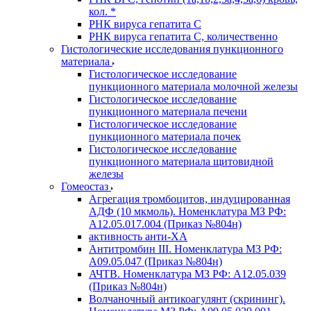
кол. *
РНК вируса гепатита C
РНК вируса гепатита C, количественно
Гистологические исследования пункционного
материала
Гистологическое исследование
пункционного материала молочной железы
Гистологическое исследование
пункционного материала печени
Гистологическое исследование
пункционного материала почек
Гистологическое исследование
пункционного материала щитовидной
железы
Гомеостаз
Агрегация тромбоцитов, индуцированная
АДФ (10 мкмоль). Номенклатура МЗ РФ:
A12.05.017.004 (Приказ №804н)
активность анти-ХА
Антитромбин III. Номенклатура МЗ РФ:
A09.05.047 (Приказ №804н)
АЧТВ. Номенклатура МЗ РФ: A12.05.039
(Приказ №804н)
Волчаночный антикоагулянт (скрининг).