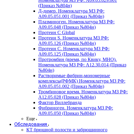
Номенклатура МЗ РФ: A09.05.029.001
(Приказ №804н)
Д-димер. Номенклатура МЗ РФ:
A09.05.051.001 (Приказ №804н)
Плазминоген. Номенклатура МЗ РФ:
A09.05.048 (Приказ №804н)
Протеин C Global
Протеин S. Номенклатура МЗ РФ:
A09.05.126 (Приказ №804н)
Протеин С. Номенклатура МЗ РФ:
A09.05.125 (Приказ №804н)
Протромбин (время, по Квику, МНО).
Номенклатура МЗ РФ: A12.30.014 (Приказ
№804н)
Растворимые фибрин-мономерные
комплексы(РФМК) Номенклатура МЗ РФ:
A09.05.051.002 (Приказ №804н)
Тромбиновое время. Номенклатура МЗ РФ:
A12.05.028 (Приказ №804н)
Фактор Виллебранда
Фибриноген. Номенклатура МЗ РФ:
A09.05.050 (Приказ №804н)
Еще
Обследования
КТ брюшной полости и забрюшинного