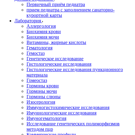
Первичный приём педиатра
прием педиатра с заполнением санаторно-
курортной карты
Лаборатория
Аллергология
Биохимия крови
Биохимия мочи
Витамины, жирные кислоты
Гематология
Гемостаз
Генетическое исследование
Гистологические исследования
Гистологические исследования пункционного
материала
Гомеостаз
Гормоны крови
Гормоны мочи
Гормоны слюны
Изосерология
Иммуногистохимические исследования
Имуннологические исследования
Имуногематология
Исследование генетических полиморфизмов
методом пцр
Коммерческие профили