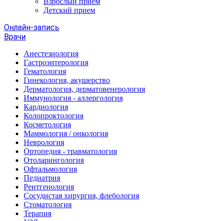
Взрослый прием
Детский прием
Онлайн-запись
Врачи
Анестезиология
Гастроэнтерология
Гематология
Гинекология, акушерство
Дерматология, дерматовенерология
Иммунология - аллергология
Кардиология
Колопроктология
Косметология
Маммология / онкология
Неврология
Ортопедия - травматология
Отоларингология
Офтальмология
Педиатрия
Рентгенология
Сосудистая хирургия, флебология
Стоматология
Терапия