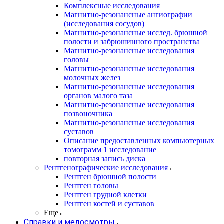
Комплексные исследования
Магнитно-резонансные ангиографии
(исследования сосудов)
Магнитно-резонансные исслед. брюшной
полости и забрюшинного пространства
Магнитно-резонансные исследования
головы
Магнитно-резонансные исследования
молочных желез
Магнитно-резонансные исследования
органов малого таза
Магнитно-резонансные исследования
позвоночника
Магнитно-резонансные исследования
суставов
Описание предоставленных компьютерных
томограмм 1 исследование
повторная запись диска
Рентгенографические исследования
Рентген брюшной полости
Рентген головы
Рентген грудной клетки
Рентген костей и суставов
Еще
Справки и медосмотры