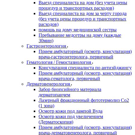
Выезд специалиста на дом (без учета цены
процедур и транспортных расходов)
Выезд специалиста на дом за черту города
(без учета цены процедур и транспортных
расходов)
помощь на дому медицинской сестры
Пребывание медсетры на дому (каждые
30мин)
Гастроэнтерология
Прием амбулаторный (осмотр, консультация)
врача-гастроэнтеролога, первичный
Гематология / Гемостазиология
Консультация специалиста по антиэйджингу
Прием амбулаторный (осмотр, консультация)
врача-гематолога, первичный
Дерматовенерология
Забор биопсийного материала
дерматопанчем
Лазерный фракционный фототермолиз Со2
(1 зона)
Осмотр кожи под лампой Вуда
Осмотр кожи под увеличением
(Дерматоскопия)
Прием амбулаторный (осмотр, консультация)
врача-дерматовенеролога, первичный