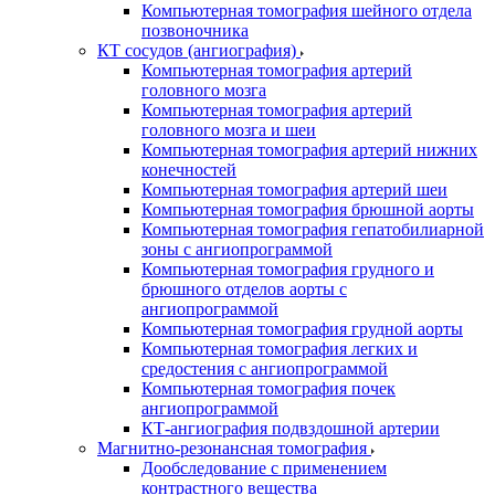
Компьютерная томография шейного отдела
позвоночника
КТ сосудов (ангиография)
Компьютерная томография артерий
головного мозга
Компьютерная томография артерий
головного мозга и шеи
Компьютерная томография артерий нижних
конечностей
Компьютерная томография артерий шеи
Компьютерная томография брюшной аорты
Компьютерная томография гепатобилиарной
зоны с ангиопрограммой
Компьютерная томография грудного и
брюшного отделов аорты с
ангиопрограммой
Компьютерная томография грудной аорты
Компьютерная томография легких и
средостения с ангиопрограммой
Компьютерная томография почек
ангиопрограммой
КТ-ангиография подвздошной артерии
Магнитно-резонансная томография
Дообследование с применением
контрастного вещества