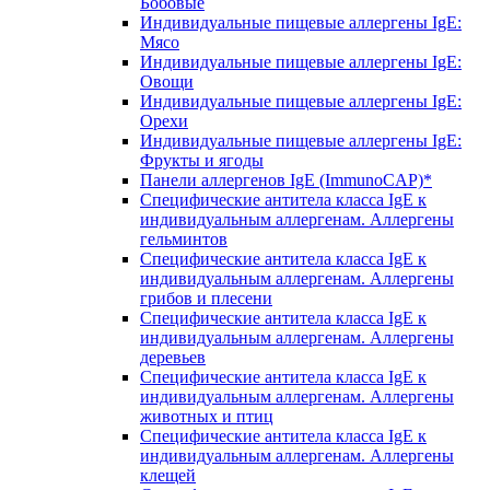
Бобовые
Индивидуальные пищевые аллергены IgE:
Мясо
Индивидуальные пищевые аллергены IgE:
Овощи
Индивидуальные пищевые аллергены IgE:
Орехи
Индивидуальные пищевые аллергены IgE:
Фрукты и ягоды
Панели аллергенов IgE (ImmunoCAP)*
Специфические антитела класса IgE к
индивидуальным аллергенам. Аллергены
гельминтов
Специфические антитела класса IgE к
индивидуальным аллергенам. Аллергены
грибов и плесени
Специфические антитела класса IgE к
индивидуальным аллергенам. Аллергены
деревьев
Специфические антитела класса IgE к
индивидуальным аллергенам. Аллергены
животных и птиц
Специфические антитела класса IgE к
индивидуальным аллергенам. Аллергены
клещей