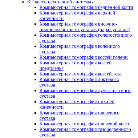
КТ костно-суставной системы
Компьютерная томография бедренной кости
Компьютерная томография верхней
конечности
Компьютерная томография височно-
нижнечелюстных суставов (пара суставов)
Компьютерная томография голеностопного
сустава
Компьютерная томография коленного
сустава
Компьютерная томография костей голени
Компьютерная томография костей
предплечья
Компьютерная томография костей таза
Компьютерная томография локтевого
сустава
Компьютерная томография лучезапястного
сустава
Компьютерная томография нижней
конечности
Компьютерная томография плечевого
сустава
Компьютерная томография плечевой кости
Компьютерная томография тазобедренного
сустава