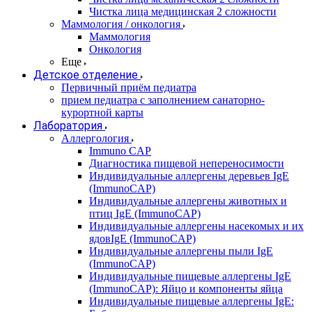
Чистка лица медицинская 2 сложности
Маммология / онкология
Маммология
Онкология
Еще
Детское отделение
Первичный приём педиатра
прием педиатра с заполнением санаторно-
курортной карты
Лаборатория
Аллергология
Immuno CAP
Диагностика пищевой непереносимости
Индивидуальные аллергены деревьев IgE
(ImmunoCAP)
Индивидуальные аллергены животных и
птиц IgE (ImmunoCAP)
Индивидуальные аллергены насекомых и их
ядовIgE (ImmunoCAP)
Индивидуальные аллергены пыли IgE
(ImmunoCAP)
Индивидуальные пищевые аллергены IgE
(ImmunoCAP): Яйцо и компоненты яйца
Индивидуальные пищевые аллергены IgE: