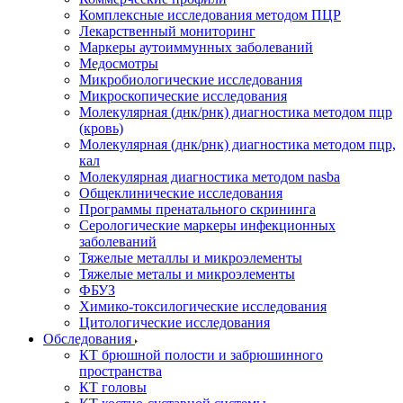
Комплексные исследования методом ПЦР
Лекарственный мониторинг
Маркеры аутоиммунных заболеваний
Медосмотры
Микробиологические исследования
Микроскопические исследования
Молекулярная (днк/рнк) диагностика методом пцр
(кровь)
Молекулярная (днк/рнк) диагностика методом пцр,
кал
Молекулярная диагностика методом nasba
Общеклинические исследования
Программы пренатального скрининга
Серологические маркеры инфекционных
заболеваний
Тяжелые металлы и микроэлементы
Тяжелые металы и микроэлементы
ФБУЗ
Химико-токсилогические исследования
Цитологические исследования
Обследования
КТ брюшной полости и забрюшинного
пространства
КТ головы