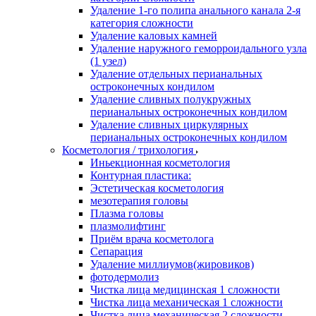
Удаление 1-го полипа анального канала 2-я
категория сложности
Удаление каловых камней
Удаление наружного геморроидального узла
(1 узел)
Удаление отдельных перианальных
остроконечных кондилом
Удаление сливных полукружных
перианальных остроконечных кондилом
Удаление сливных циркулярных
перианальных остроконечных кондилом
Косметология / трихология
Иньекционная косметология
Контурная пластика:
Эстетическая косметология
мезотерапия головы
Плазма головы
плазмолифтинг
Приём врача косметолога
Сепарация
Удаление миллиумов(жировиков)
фотодермолиз
Чистка лица медицинская 1 сложности
Чистка лица механическая 1 сложности
Чистка лица механическая 2 сложности