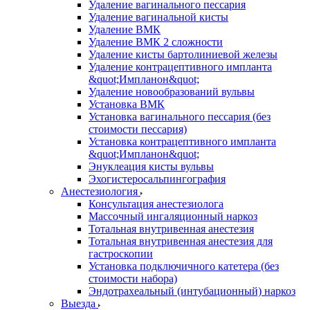
Удаление вагинального пессария
Удаление вагинальной кисты
Удаление ВМК
Удаление ВМК 2 сложности
Удаление кисты бартолиниевой железы
Удаление контрацептивного импланта
&quot;Импланон&quot;
Удаление новообразований вульвы
Установка ВМК
Установка вагинального пессария (без
стоимости пессария)
Установка контрацептивного импланта
&quot;Импланон&quot;
Энуклеация кисты вульвы
Эхогистеросальпингография
Анестезиология
Консультация анестезиолога
Массочный ингаляционный наркоз
Тотальная внутривенная анестезия
Тотальная внутривенная анестезия для
гастроскопии
Установка подключичного катетера (без
стоимости набора)
Эндотрахеальный (интубационный) наркоз
Выезда