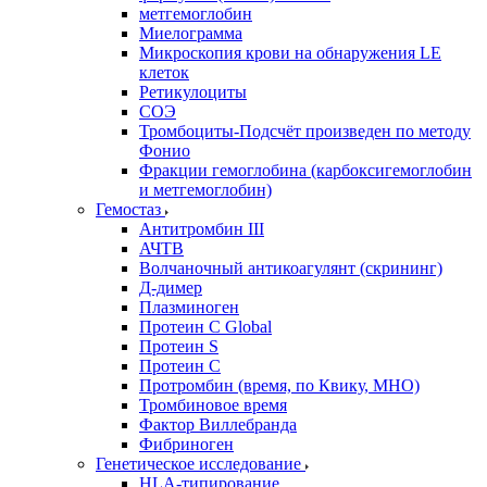
метгемоглобин
Миелограмма
Микроскопия крови на обнаружения LE
клеток
Ретикулоциты
СОЭ
Тромбоциты-Подсчёт произведен по методу
Фонио
Фракции гемоглобина (карбоксигемоглобин
и метгемоглобин)
Гемостаз
Антитромбин III
АЧТВ
Волчаночный антикоагулянт (скрининг)
Д-димер
Плазминоген
Протеин C Global
Протеин S
Протеин С
Протромбин (время, по Квику, МНО)
Тромбиновое время
Фактор Виллебранда
Фибриноген
Генетическое исследование
HLA-типирование