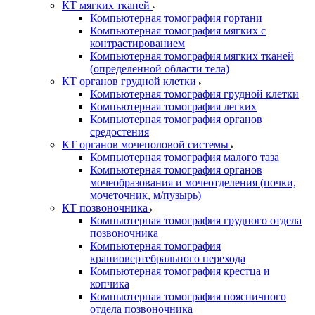
КТ мягких тканей
Компьютерная томография гортани
Компьютерная томография мягких с
контрастированием
Компьютерная томография мягких тканей
(определенной области тела)
КТ органов грудной клетки
Компьютерная томография грудной клетки
Компьютерная томография легких
Компьютерная томография органов
средостения
КТ органов мочеполовой системы
Компьютерная томография малого таза
Компьютерная томография органов
мочеобразования и мочеотделения (почки,
мочеточник, м/пузырь)
КТ позвоночника
Компьютерная томография грудного отдела
позвоночника
Компьютерная томография
краниовертебрального перехода
Компьютерная томография крестца и
копчика
Компьютерная томография поясничного
отдела позвоночника