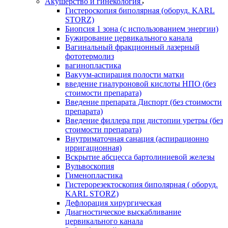
Акушерство и гинекология
Гистероскопия биполярная (оборуд. KARL
STORZ)
Биопсия 1 зона (с использованием энергии)
Бужирование цервикального канала
Вагинальный фракционный лазерный
фототермолиз
вагинопластика
Вакуум-аспирация полости матки
введение гиалуроновой кислоты НПО (без
стоимости препарата)
Введение препарата Диспорт (без стоимости
препарата)
Введение филлера при дистопии уретры (без
стоимости препарата)
Внутриматочная санация (аспирационно
ирригационная)
Вскрытие абсцесса бартолиниевой железы
Вульвоскопия
Гименопластика
Гистерорезектоскопия биполярная ( оборуд.
KARL STORZ)
Дефлорация хирургическая
Диагностическое выскабливание
цервикального канала