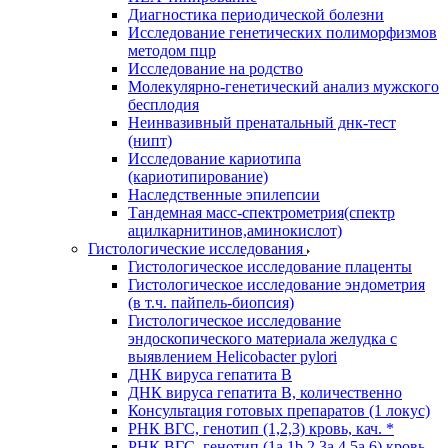
Диагностика периодической болезни
Исследование генетических полиморфизмов
методом пцр
Исследование на родство
Молекулярно-генетический анализ мужского
бесплодия
Неинвазивный пренатальный днк-тест
(нипт)
Исследование кариотипа
(кариотипирование)
Наследственные эпилепсии
Тандемная масс-спектрометрия(спектр
ацилкарнитинов,аминокислот)
Гистологические исследования
Гистологическое исследование плаценты
Гистологическое исследование эндометрия
(в т.ч. пайпель-биопсия)
Гистологическое исследование
эндоскопического материала желудка с
выявлением Helicobacter pylori
ДНК вируса гепатита B
ДНК вируса гепатита B, количественно
Консультация готовых препаратов (1 локус)
РНК ВГC, генотип (1,2,3) кровь, кач. *
РНК ВГC, генотип (1a,1b,2,3a,4,5a,6) кровь,