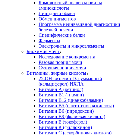
Комплексный анализ крови на
аминокислоты
Липидный обмен
Обмен пигментов
Программа неинвазивной диагностики
болезней печени
Специфические белки
Ферменты
Электролиты и микроэлементы
Биохимия мочи
Исследование конкремента
Разовая порция мочи
Суточная порция мочи
Витамины, жирные кислоты
25-OH витамин D, суммарный
(кальциферол) ИХЛА
Витамин А (ретинол)
Витамин В1 (тиамин)
Витамин В12 (цианкобаламин)
Витамин В5 (пантотеновая кислота)
Витамин В6 (пиридоксин)
Витамин В9 (фолиевая кислота)
Витамин Е (токоферол)
Витамин К (филлохинон)
Витамин С (аскорбиновая кислота)