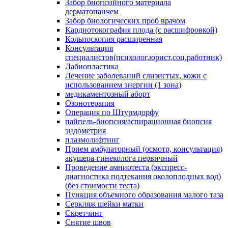
Забор биопсийного материала
дерматопанчем
Забор биологических проб врачом
Кардиотокография плода (с расшифровкой)
Кольпоскопия расширенная
Консультация
специалистов(психолог,юрист,соц.работник)
Лабиопластика
Лечение заболеваний слизистых, кожи с
использованием энергии (1 зона)
медикаментозный аборт
Озонотерапия
Операция по Штурмдорфу
пайпель-биопсия/аспирационная биопсия
эндометрия
плазмолифтинг
Прием амбулаторный (осмотр, консультация)
акушера-гинеколога первичный
Проведение амниотеста (экспресс-
диагностика подтекания околоплодных вод)
(без стоимости теста)
Пункция объемного образования малого таза
Серкляж шейки матки
Скретчинг
Снятие швов