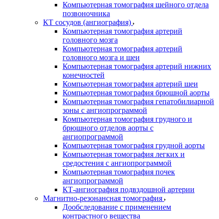
Компьютерная томография шейного отдела
позвоночника
КТ сосудов (ангиография)
Компьютерная томография артерий
головного мозга
Компьютерная томография артерий
головного мозга и шеи
Компьютерная томография артерий нижних
конечностей
Компьютерная томография артерий шеи
Компьютерная томография брюшной аорты
Компьютерная томография гепатобилиарной
зоны с ангиопрограммой
Компьютерная томография грудного и
брюшного отделов аорты с
ангиопрограммой
Компьютерная томография грудной аорты
Компьютерная томография легких и
средостения с ангиопрограммой
Компьютерная томография почек
ангиопрограммой
КТ-ангиография подвздошной артерии
Магнитно-резонансная томография
Дообследование с применением
контрастного вещества