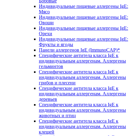
Бобовые
Индивидуальные пищевые аллергены IgE:
Мясо
Индивидуальные пищевые аллергены IgE:
Овощи
Индивидуальные пищевые аллергены IgE:
Орехи
Индивидуальные пищевые аллергены IgE:
Фрукты и ягоды
Панели аллергенов IgE (ImmunoCAP)*
Специфические антитела класса IgE к
индивидуальным аллергенам. Аллергены
гельминтов
Специфические антитела класса IgE к
индивидуальным аллергенам. Аллергены
грибов и плесени
Специфические антитела класса IgE к
индивидуальным аллергенам. Аллергены
деревьев
Специфические антитела класса IgE к
индивидуальным аллергенам. Аллергены
животных и птиц
Специфические антитела класса IgE к
индивидуальным аллергенам. Аллергены
клещей