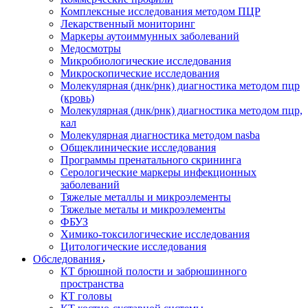
Комплексные исследования методом ПЦР
Лекарственный мониторинг
Маркеры аутоиммунных заболеваний
Медосмотры
Микробиологические исследования
Микроскопические исследования
Молекулярная (днк/рнк) диагностика методом пцр
(кровь)
Молекулярная (днк/рнк) диагностика методом пцр,
кал
Молекулярная диагностика методом nasba
Общеклинические исследования
Программы пренатального скрининга
Серологические маркеры инфекционных
заболеваний
Тяжелые металлы и микроэлементы
Тяжелые металы и микроэлементы
ФБУЗ
Химико-токсилогические исследования
Цитологические исследования
Обследования
КТ брюшной полости и забрюшинного
пространства
КТ головы