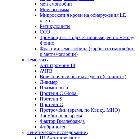
метгемоглобин
Миелограмма
Микроскопия крови на обнаружения LE
клеток
Ретикулоциты
СОЭ
Тромбоциты-Подсчёт произведен по методу
Фонио
Фракции гемоглобина (карбоксигемоглобин
и метгемоглобин)
Гемостаз
Антитромбин III
АЧТВ
Волчаночный антикоагулянт (скрининг)
Д-димер
Плазминоген
Протеин C Global
Протеин S
Протеин С
Протромбин (время, по Квику, МНО)
Тромбиновое время
Фактор Виллебранда
Фибриноген
Генетическое исследование
HLA-типирование