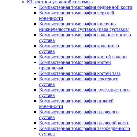
КТ костно-суставной системы
Компьютерная томография бедренной кости
Компьютерная томография верхней
конечности
Компьютерная томография височно-
нижнечелюстных суставов (пара суставов)
Компьютерная томография голеностопного
сустава
Компьютерная томография коленного
сустава
Компьютерная томография костей голени
Компьютерная томография костей
предплечья
Компьютерная томография костей таза
Компьютерная томография локтевого
сустава
Компьютерная томография лучезапястного
сустава
Компьютерная томография нижней
конечности
Компьютерная томография плечевого
сустава
Компьютерная томография плечевой кости
Компьютерная томография тазобедренного
сустава