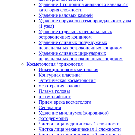
Удаление 1-го полипа анального канала 2-я
категория сложности
Удаление каловых камней
Удаление наружного геморроидального узла
(1 узел)
Удаление отдельных перианальных
остроконечных кондилом
Удаление сливных полукружных
перианальных остроконечных кондилом
Удаление сливных циркулярных
перианальных остроконечных кондилом
Косметология / трихология
Иньекционная косметология
Контурная пластика:
Эстетическая косметология
мезотерапия головы
Плазма головы
плазмолифтинг
Приём врача косметолога
Сепарация
Удаление миллиумов(жировиков)
фотодермолиз
Чистка лица медицинская 1 сложности
Чистка лица механическая 1 сложности
Чистка лица механическая 2 сложности