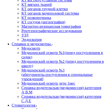
КТ костно-суставной системы
КТ мягких тканей
КТ органов грудной клетки
КТ органов мочеполовой системы
КТ позвоночника
КТ сосудов (ангиография)
Магнитно-резонансная томография
Рентгенографические исследования
УЗД
Эндоскопия
Справки и медосмотры
Медосмотр
Медицинский осмотр №1(перед поступлением в
садик)
Медицинский осмотр №2 (перед поступлением в
школу)
Медицинский осмотр №3
(абитуриенты.поступления в специальные
учреждения0
Медицинский осмотр дети 1мес
Справка водительская (медкомиссия) категория
А,В.М
Справка водительская (медкомиссия) категория
С,Д,Е
Стоматология