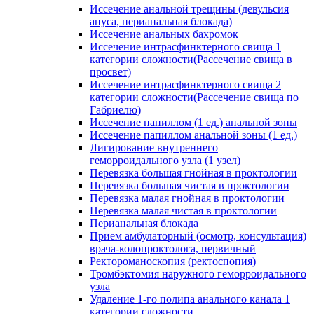
Иссечение анальной трещины (девульсия
ануса, перианальная блокада)
Иссечение анальных бахромок
Иссечение интрасфинктерного свища 1
категории сложности(Рассечение свища в
просвет)
Иссечение интрасфинктерного свища 2
категории сложности(Рассечение свища по
Габриелю)
Иссечение папиллом (1 ед.) анальной зоны
Иссечение папиллом анальной зоны (1 ед.)
Лигирование внутреннего
геморроидального узла (1 узел)
Перевязка большая гнойная в проктологии
Перевязка большая чистая в проктологии
Перевязка малая гнойная в проктологии
Перевязка малая чистая в проктологии
Перианальная блокада
Прием амбулаторный (осмотр, консультация)
врача-колопроктолога, первичный
Ректороманоскопия (ректоспопия)
Тромбэктомия наружного геморроидального
узла
Удаление 1-го полипа анального канала 1
категории сложности