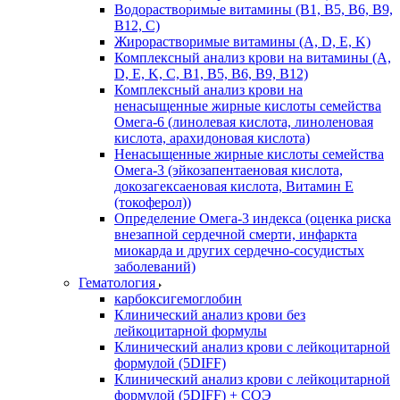
Водорастворимые витамины (B1, B5, B6, В9,
В12, С)
Жирорастворимые витамины (A, D, E, K)
Комплексный анализ крови на витамины (A,
D, E, K, C, B1, B5, B6, В9, B12)
Комплексный анализ крови на
ненасыщенные жирные кислоты семейства
Омега-6 (линолевая кислота, линоленовая
кислота, арахидоновая кислота)
Ненасыщенные жирные кислоты семейства
Омега-3 (эйкозапентаеновая кислота,
докозагексаеновая кислота, Витамин E
(токоферол))
Определение Омега-3 индекса (оценка риска
внезапной сердечной смерти, инфаркта
миокарда и других сердечно-сосудистых
заболеваний)
Гематология
карбоксигемоглобин
Клинический анализ крови без
лейкоцитарной формулы
Клинический анализ крови с лейкоцитарной
формулой (5DIFF)
Клинический анализ крови с лейкоцитарной
формулой (5DIFF) + СОЭ