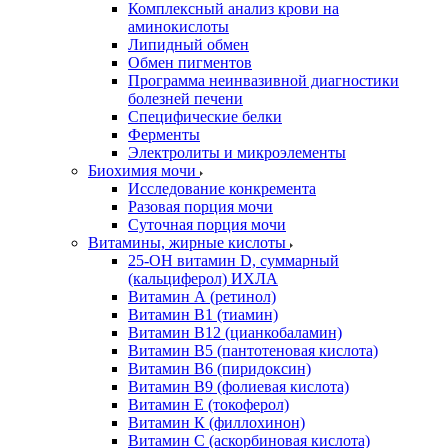
Комплексный анализ крови на
аминокислоты
Липидный обмен
Обмен пигментов
Программа неинвазивной диагностики
болезней печени
Специфические белки
Ферменты
Электролиты и микроэлементы
Биохимия мочи
Исследование конкремента
Разовая порция мочи
Суточная порция мочи
Витамины, жирные кислоты
25-OH витамин D, суммарный
(кальциферол) ИХЛА
Витамин А (ретинол)
Витамин В1 (тиамин)
Витамин В12 (цианкобаламин)
Витамин В5 (пантотеновая кислота)
Витамин В6 (пиридоксин)
Витамин В9 (фолиевая кислота)
Витамин Е (токоферол)
Витамин К (филлохинон)
Витамин С (аскорбиновая кислота)