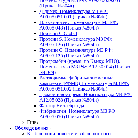
Номенклатура МЗ РФ: A09.05.029.001
(Приказ №804н)
Д-димер. Номенклатура МЗ РФ:
A09.05.051.001 (Приказ №804н)
Плазминоген. Номенклатура МЗ РФ:
A09.05.048 (Приказ №804н)
Протеин C Global
Протеин S. Номенклатура МЗ РФ:
A09.05.126 (Приказ №804н)
Протеин С. Номенклатура МЗ РФ:
A09.05.125 (Приказ №804н)
Протромбин (время, по Квику, МНО).
Номенклатура МЗ РФ: A12.30.014 (Приказ
№804н)
Растворимые фибрин-мономерные
комплексы(РФМК) Номенклатура МЗ РФ:
A09.05.051.002 (Приказ №804н)
Тромбиновое время. Номенклатура МЗ РФ:
A12.05.028 (Приказ №804н)
Фактор Виллебранда
Фибриноген. Номенклатура МЗ РФ:
A09.05.050 (Приказ №804н)
Еще
Обследования
КТ брюшной полости и забрюшинного