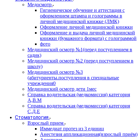
Медосмотр
Гигиеническое обучение и аттестация с
оформлением штампа и голограммы в
личной медицинской книжке (ЛМК)
Оформление личной медицинской книжки
Оформление и выдача личной медицинской
книжки (бумажного формата) с голограммой
фото
Медицинский осмотр №1(перед поступлением в
садик)
Медицинский осмотр №2 (перед поступлением в
школу)
Медицинский осмотр №3
(абитуриенты.поступления в специальные
учреждения0
Медицинский осмотр дети 1мес
Справка водительская (медкомиссия) категория
А,В.М
Справка водительская (медкомиссия) категория
С,Д,Е
Стоматология
Взрослый прием
Иммедиат протез из 3 единиц
Анестезия аппликационная(взрослый приём)
Анестезия