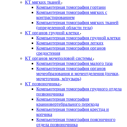
КТ мягких тканей
Компьютерная томография гортани
Компьютерная томография мягких с
контрастированием
Компьютерная томография мягких тканей
(определенной области тела)
КТ органов грудной клетки
Компьютерная томография грудной клетки
Компьютерная томография легких
Компьютерная томография органов
средостения
КТ органов мочеполовой системы
Компьютерная томография малого таза
Компьютерная томография органов
мочеобразования и мочеотделения (почки,
мочеточник, м/пузырь)
КТ позвоночника
Компьютерная томография грудного отдела
позвоночника
Компьютерная томография
краниовертебрального перехода
Компьютерная томография крестца и
копчика
Компьютерная томография поясничного
отдела позвоночника