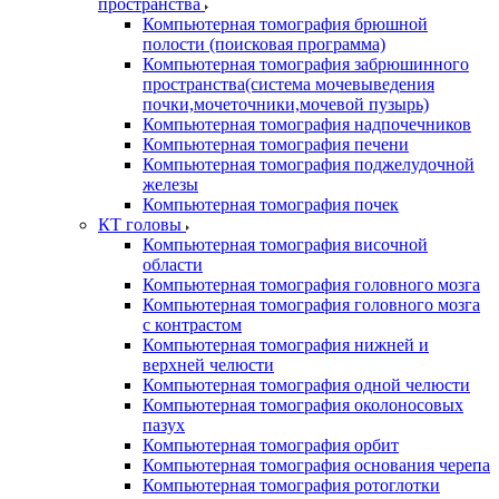
пространства
Компьютерная томография брюшной
полости (поисковая программа)
Компьютерная томография забрюшинного
пространства(система мочевыведения
почки,мочеточники,мочевой пузырь)
Компьютерная томография надпочечников
Компьютерная томография печени
Компьютерная томография поджелудочной
железы
Компьютерная томография почек
КТ головы
Компьютерная томография височной
области
Компьютерная томография головного мозга
Компьютерная томография головного мозга
с контрастом
Компьютерная томография нижней и
верхней челюсти
Компьютерная томография одной челюсти
Компьютерная томография околоносовых
пазух
Компьютерная томография орбит
Компьютерная томография основания черепа
Компьютерная томография ротоглотки