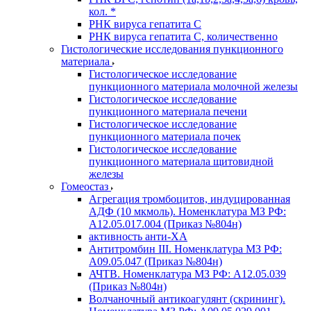
кол. *
РНК вируса гепатита C
РНК вируса гепатита C, количественно
Гистологические исследования пункционного
материала
Гистологическое исследование
пункционного материала молочной железы
Гистологическое исследование
пункционного материала печени
Гистологическое исследование
пункционного материала почек
Гистологическое исследование
пункционного материала щитовидной
железы
Гомеостаз
Агрегация тромбоцитов, индуцированная
АДФ (10 мкмоль). Номенклатура МЗ РФ:
A12.05.017.004 (Приказ №804н)
активность анти-ХА
Антитромбин III. Номенклатура МЗ РФ:
A09.05.047 (Приказ №804н)
АЧТВ. Номенклатура МЗ РФ: A12.05.039
(Приказ №804н)
Волчаночный антикоагулянт (скрининг).