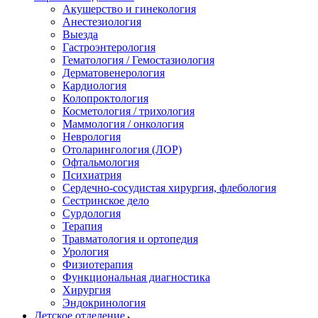
Акушерство и гинекология
Анестезиология
Выезда
Гастроэнтерология
Гематология / Гемостазиология
Дерматовенерология
Кардиология
Колопроктология
Косметология / трихология
Маммология / онкология
Неврология
Отоларингология (ЛОР)
Офтальмология
Психиатрия
Сердечно-сосудистая хирургия, флебология
Сестринское дело
Сурдология
Терапия
Травматология и ортопедия
Урология
Физиотерапия
Функциональная диагностика
Хирургия
Эндокринология
Детское отделение