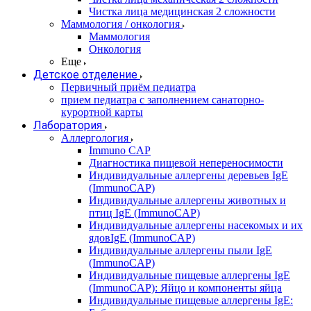
Чистка лица медицинская 2 сложности
Маммология / онкология
Маммология
Онкология
Еще
Детское отделение
Первичный приём педиатра
прием педиатра с заполнением санаторно-
курортной карты
Лаборатория
Аллергология
Immuno CAP
Диагностика пищевой непереносимости
Индивидуальные аллергены деревьев IgE
(ImmunoCAP)
Индивидуальные аллергены животных и
птиц IgE (ImmunoCAP)
Индивидуальные аллергены насекомых и их
ядовIgE (ImmunoCAP)
Индивидуальные аллергены пыли IgE
(ImmunoCAP)
Индивидуальные пищевые аллергены IgE
(ImmunoCAP): Яйцо и компоненты яйца
Индивидуальные пищевые аллергены IgE: