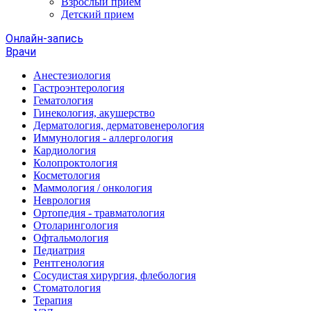
Взрослый прием
Детский прием
Онлайн-запись
Врачи
Анестезиология
Гастроэнтерология
Гематология
Гинекология, акушерство
Дерматология, дерматовенерология
Иммунология - аллергология
Кардиология
Колопроктология
Косметология
Маммология / онкология
Неврология
Ортопедия - травматология
Отоларингология
Офтальмология
Педиатрия
Рентгенология
Сосудистая хирургия, флебология
Стоматология
Терапия