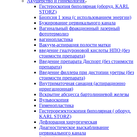
Акушерство и гинекология
Гистероскопия биполярная (оборуд. KARL
STORZ)
Биопсия 1 зона (с использованием энергии)
Бужирование цервикального канала
Вагинальный фракционный лазерный
фототермолиз
вагинопластика
Вакуум-аспирация полости матки
введение гиалуроновой кислоты НПО (без
стоимости препарата)
Введение препарата Диспорт (без стоимости
препарата)
Введение филлера при дистопии уретры (без
стоимости препарата)
Внутриматочная санация (аспирационно
ирригационная)
Вскрытие абсцесса бартолиниевой железы
Вульвоскопия
Гименопластика
Гистерорезектоскопия биполярная ( оборуд.
KARL STORZ)
Дефлорация хирургическая
Диагностическое выскабливание
цервикального канала