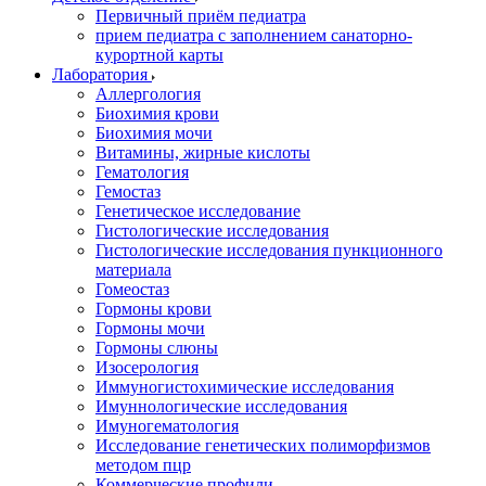
Первичный приём педиатра
прием педиатра с заполнением санаторно-
курортной карты
Лаборатория
Аллергология
Биохимия крови
Биохимия мочи
Витамины, жирные кислоты
Гематология
Гемостаз
Генетическое исследование
Гистологические исследования
Гистологические исследования пункционного
материала
Гомеостаз
Гормоны крови
Гормоны мочи
Гормоны слюны
Изосерология
Иммуногистохимические исследования
Имуннологические исследования
Имуногематология
Исследование генетических полиморфизмов
методом пцр
Коммерческие профили