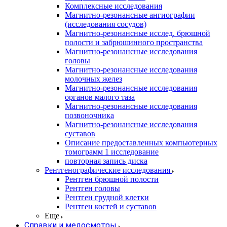
Комплексные исследования
Магнитно-резонансные ангиографии
(исследования сосудов)
Магнитно-резонансные исслед. брюшной
полости и забрюшинного пространства
Магнитно-резонансные исследования
головы
Магнитно-резонансные исследования
молочных желез
Магнитно-резонансные исследования
органов малого таза
Магнитно-резонансные исследования
позвоночника
Магнитно-резонансные исследования
суставов
Описание предоставленных компьютерных
томограмм 1 исследование
повторная запись диска
Рентгенографические исследования
Рентген брюшной полости
Рентген головы
Рентген грудной клетки
Рентген костей и суставов
Еще
Справки и медосмотры