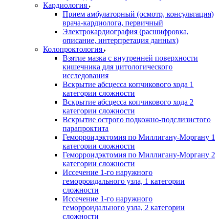
Кардиология
Прием амбулаторный (осмотр, консультация)
врача-кардиолога, первичный
Электрокардиография (расшифровка,
описание, интерпретация данных)
Колопроктология
Взятие мазка с внутренней поверхности
кишечника для цитологического
исследования
Вскрытие абсцесса копчикового хода 1
категории сложности
Вскрытие абсцесса копчикового хода 2
категории сложности
Вскрытие острого подкожно-подслизистого
парапроктита
Геморроидэктомия по Миллигану-Моргану 1
категории сложности
Геморроидэктомия по Миллигану-Моргану 2
категории сложности
Иссечение 1-го наружного
геморроидального узла, 1 категории
сложности
Иссечение 1-го наружного
геморроидального узла, 2 категории
сложности