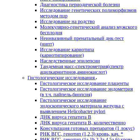
Диагностика периодической болезни
Исследование генетических полиморфизмов
методом пцр
Исследование на родство
Молекулярно-генетический анализ мужского
бесплодия
Неинвазивный пренатальный днк-тест
(нипт)
Исследование кариотипа
(кариотипирование)
Наследственные эпилепсии
Тандемная масс-спектрометрия(спектр
ацилкарнитинов,аминокислот)
Гистологические исследования
Гистологическое исследование плаценты
Гистологическое исследование эндометрия
(в т.ч. пайпель-биопсия)
Гистологическое исследование
эндоскопического материала желудка с
выявлением Helicobacter pylori
ДНК вируса гепатита B
ДНК вируса гепатита B, количественно
Консультация готовых препаратов (1 локус)
РНК ВГC, генотип (1,2,3) кровь, кач. *
РНК ВГC, генотип (1a,1b,2,3a,4,5a,6) кровь,