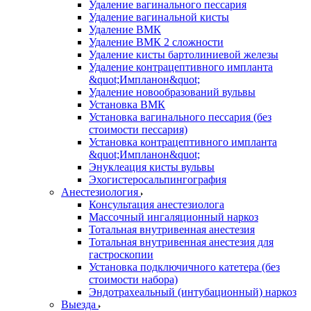
Удаление вагинального пессария
Удаление вагинальной кисты
Удаление ВМК
Удаление ВМК 2 сложности
Удаление кисты бартолиниевой железы
Удаление контрацептивного импланта
&quot;Импланон&quot;
Удаление новообразований вульвы
Установка ВМК
Установка вагинального пессария (без
стоимости пессария)
Установка контрацептивного импланта
&quot;Импланон&quot;
Энуклеация кисты вульвы
Эхогистеросальпингография
Анестезиология
Консультация анестезиолога
Массочный ингаляционный наркоз
Тотальная внутривенная анестезия
Тотальная внутривенная анестезия для
гастроскопии
Установка подключичного катетера (без
стоимости набора)
Эндотрахеальный (интубационный) наркоз
Выезда