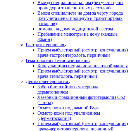
Выезд специалиста на дом (без учета цены
процедур и транспортных расходов)
Выезд специалиста на дом за черту города
(без учета цены процедур и транспортных
расходов)
помощь на дому медицинской сестры
Пребывание медсетры на дому (каждые
30мин)
Гастроэнтерология
Прием амбулаторный (осмотр, консультация)
врача-гастроэнтеролога, первичный
Гематология / Гемостазиология
Консультация специалиста по антиэйджингу
Прием амбулаторный (осмотр, консультация)
врача-гематолога, первичный
Дерматовенерология
Забор биопсийного материала
дерматопанчем
Лазерный фракционный фототермолиз Со2
(1 зона)
Осмотр кожи под лампой Вуда
Осмотр кожи под увеличением
(Дерматоскопия)
Прием амбулаторный (осмотр, консультация)
врача-дерматовенеролога, первичный