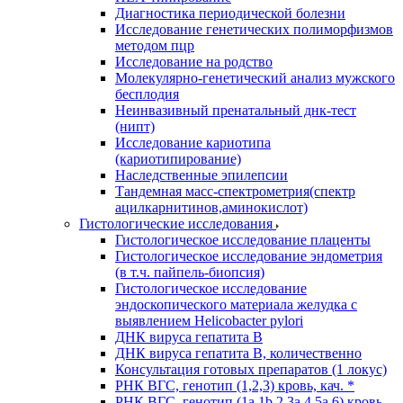
Диагностика периодической болезни
Исследование генетических полиморфизмов
методом пцр
Исследование на родство
Молекулярно-генетический анализ мужского
бесплодия
Неинвазивный пренатальный днк-тест
(нипт)
Исследование кариотипа
(кариотипирование)
Наследственные эпилепсии
Тандемная масс-спектрометрия(спектр
ацилкарнитинов,аминокислот)
Гистологические исследования
Гистологическое исследование плаценты
Гистологическое исследование эндометрия
(в т.ч. пайпель-биопсия)
Гистологическое исследование
эндоскопического материала желудка с
выявлением Helicobacter pylori
ДНК вируса гепатита B
ДНК вируса гепатита B, количественно
Консультация готовых препаратов (1 локус)
РНК ВГC, генотип (1,2,3) кровь, кач. *
РНК ВГC, генотип (1a,1b,2,3a,4,5a,6) кровь,