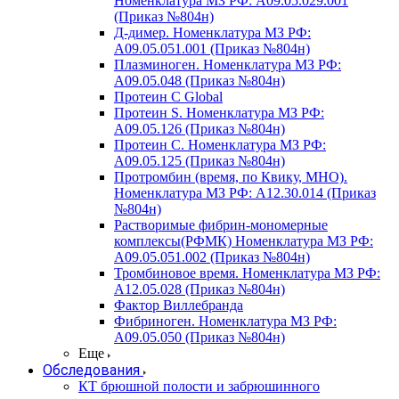
Номенклатура МЗ РФ: A09.05.029.001
(Приказ №804н)
Д-димер. Номенклатура МЗ РФ:
A09.05.051.001 (Приказ №804н)
Плазминоген. Номенклатура МЗ РФ:
A09.05.048 (Приказ №804н)
Протеин C Global
Протеин S. Номенклатура МЗ РФ:
A09.05.126 (Приказ №804н)
Протеин С. Номенклатура МЗ РФ:
A09.05.125 (Приказ №804н)
Протромбин (время, по Квику, МНО).
Номенклатура МЗ РФ: A12.30.014 (Приказ
№804н)
Растворимые фибрин-мономерные
комплексы(РФМК) Номенклатура МЗ РФ:
A09.05.051.002 (Приказ №804н)
Тромбиновое время. Номенклатура МЗ РФ:
A12.05.028 (Приказ №804н)
Фактор Виллебранда
Фибриноген. Номенклатура МЗ РФ:
A09.05.050 (Приказ №804н)
Еще
Обследования
КТ брюшной полости и забрюшинного