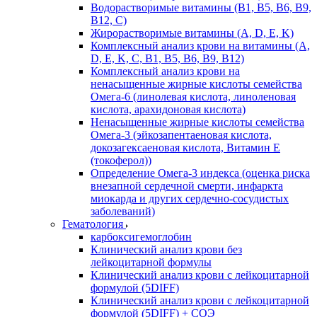
Водорастворимые витамины (B1, B5, B6, В9,
В12, С)
Жирорастворимые витамины (A, D, E, K)
Комплексный анализ крови на витамины (A,
D, E, K, C, B1, B5, B6, В9, B12)
Комплексный анализ крови на
ненасыщенные жирные кислоты семейства
Омега-6 (линолевая кислота, линоленовая
кислота, арахидоновая кислота)
Ненасыщенные жирные кислоты семейства
Омега-3 (эйкозапентаеновая кислота,
докозагексаеновая кислота, Витамин E
(токоферол))
Определение Омега-3 индекса (оценка риска
внезапной сердечной смерти, инфаркта
миокарда и других сердечно-сосудистых
заболеваний)
Гематология
карбоксигемоглобин
Клинический анализ крови без
лейкоцитарной формулы
Клинический анализ крови с лейкоцитарной
формулой (5DIFF)
Клинический анализ крови с лейкоцитарной
формулой (5DIFF) + СОЭ