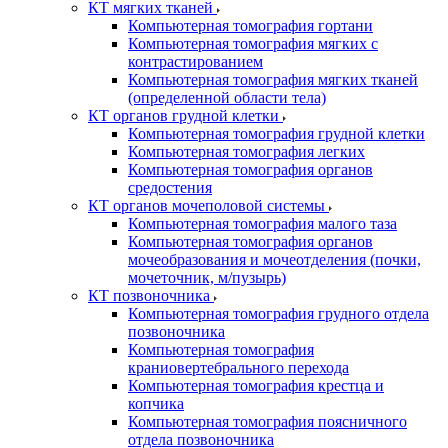
КТ мягких тканей
Компьютерная томография гортани
Компьютерная томография мягких с
контрастированием
Компьютерная томография мягких тканей
(определенной области тела)
КТ органов грудной клетки
Компьютерная томография грудной клетки
Компьютерная томография легких
Компьютерная томография органов
средостения
КТ органов мочеполовой системы
Компьютерная томография малого таза
Компьютерная томография органов
мочеобразования и мочеотделения (почки,
мочеточник, м/пузырь)
КТ позвоночника
Компьютерная томография грудного отдела
позвоночника
Компьютерная томография
краниовертебрального перехода
Компьютерная томография крестца и
копчика
Компьютерная томография поясничного
отдела позвоночника