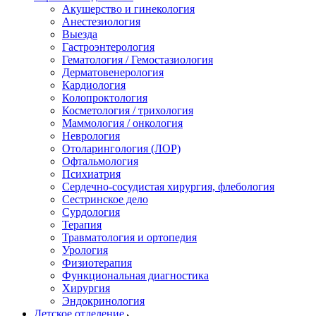
Акушерство и гинекология
Анестезиология
Выезда
Гастроэнтерология
Гематология / Гемостазиология
Дерматовенерология
Кардиология
Колопроктология
Косметология / трихология
Маммология / онкология
Неврология
Отоларингология (ЛОР)
Офтальмология
Психиатрия
Сердечно-сосудистая хирургия, флебология
Сестринское дело
Сурдология
Терапия
Травматология и ортопедия
Урология
Физиотерапия
Функциональная диагностика
Хирургия
Эндокринология
Детское отделение