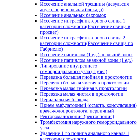
Иссечение анальной трещины (девульсия
ануса, перианальная блокада)
Иссечение анальных бахромок
Иссечение интрасфинктерного свища 1
категории сложности(Рассечение свища в
просвет)
Иссечение интрасфинктерного свища 2
категории сложности(Рассечение свища по
Габриелю)
Иссечение папиллом (1 ед.) анальной зоны
Иссечение папиллом анальной зоны (1 ед.)
Лигирование внутреннего
геморроидального узла (1 узел)
Перевязка большая гнойная в проктологии
Перевязка большая чистая в проктологии
Перевязка малая гнойная в проктологии
Перевязка малая чистая в проктологии
Перианальная блокада
Прием амбулаторный (осмотр, консультация)
врача-колопроктолога, первичный
Ректороманоскопия (ректоспопия)
Тромбэктомия наружного геморроидального
узла
Удаление 1-го полипа анального канала 1
категории сложности