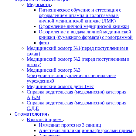
Медосмотр
Гигиеническое обучение и аттестация с
оформлением штампа и голограммы в
личной медицинской книжке (ЛМК)
Оформление личной медицинской книжки
Оформление и выдача личной медицинской
книжки (бумажного формата) с голограммой
фото
Медицинский осмотр №1(перед поступлением в
садик)
Медицинский осмотр №2 (перед поступлением в
школу)
Медицинский осмотр №3
(абитуриенты.поступления в специальные
учреждения0
Медицинский осмотр дети 1мес
Справка водительская (медкомиссия) категория
А,В.М
Справка водительская (медкомиссия) категория
С,Д,Е
Стоматология
Взрослый прием
Иммедиат протез из 3 единиц
Анестезия аппликационная(взрослый приём)
Анестезия