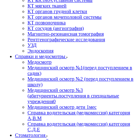
КТ костно-суставной системы
КТ мягких тканей
КТ органов грудной клетки
КТ органов мочеполовой системы
КТ позвоночника
КТ сосудов (ангиография)
Магнитно-резонансная томография
Рентгенографические исследования
УЗД
Эндоскопия
Справки и медосмотры
Медосмотр
Медицинский осмотр №1(перед поступлением в
садик)
Медицинский осмотр №2 (перед поступлением в
школу)
Медицинский осмотр №3
(абитуриенты.поступления в специальные
учреждения0
Медицинский осмотр дети 1мес
Справка водительская (медкомиссия) категория
А,В.М
Справка водительская (медкомиссия) категория
С,Д,Е
Стоматология