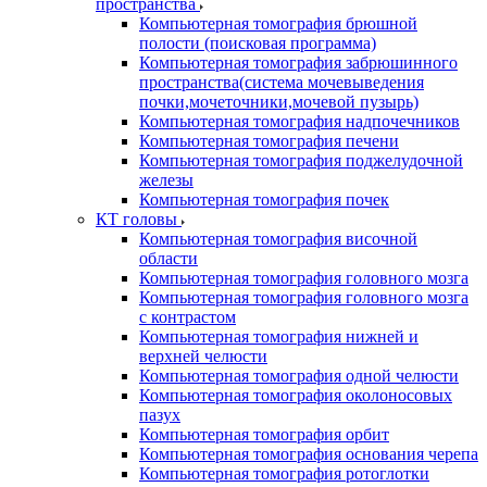
пространства
Компьютерная томография брюшной
полости (поисковая программа)
Компьютерная томография забрюшинного
пространства(система мочевыведения
почки,мочеточники,мочевой пузырь)
Компьютерная томография надпочечников
Компьютерная томография печени
Компьютерная томография поджелудочной
железы
Компьютерная томография почек
КТ головы
Компьютерная томография височной
области
Компьютерная томография головного мозга
Компьютерная томография головного мозга
с контрастом
Компьютерная томография нижней и
верхней челюсти
Компьютерная томография одной челюсти
Компьютерная томография околоносовых
пазух
Компьютерная томография орбит
Компьютерная томография основания черепа
Компьютерная томография ротоглотки