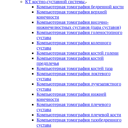
КТ костно-суставной системы
Компьютерная томография бедренной кости
Компьютерная томография верхней
конечности
Компьютерная томография височно-
нижнечелюстных суставов (пара суставов)
Компьютерная томография голеностопного
сустава
Компьютерная томография коленного
сустава
Компьютерная томография костей голени
Компьютерная томография костей
предплечья
Компьютерная томография костей таза
Компьютерная томография локтевого
сустава
Компьютерная томография лучезапястного
сустава
Компьютерная томография нижней
конечности
Компьютерная томография плечевого
сустава
Компьютерная томография плечевой кости
Компьютерная томография тазобедренного
сустава