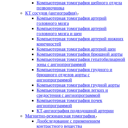
Компьютерная томография шейного отдела
позвоночника
КТ сосудов (ангиография)
Компьютерная томография артерий
головного мозга
Компьютерная томография артерий
головного мозга и шеи
Компьютерная томография артерий нижних
конечностей
Компьютерная томография артерий шеи
Компьютерная томография брюшной аорты
Компьютерная томография гепатобилиарной
зоны с ангиопрограммой
Компьютерная томография грудного и
брюшного отделов аорты с
ангиопрограммой
Компьютерная томография грудной аорты
Компьютерная томография легких и
средостения с ангиопрограммой
Компьютерная томография почек
ангиопрограммой
КТ-ангиография подвздошной артерии
Магнитно-резонансная томография
Дообследование с применением
контрастного вещества