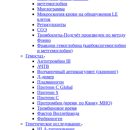
метгемоглобин
Миелограмма
Микроскопия крови на обнаружения LE
клеток
Ретикулоциты
СОЭ
Тромбоциты-Подсчёт произведен по методу
Фонио
Фракции гемоглобина (карбоксигемоглобин
и метгемоглобин)
Гемостаз
Антитромбин III
АЧТВ
Волчаночный антикоагулянт (скрининг)
Д-димер
Плазминоген
Протеин C Global
Протеин S
Протеин С
Протромбин (время, по Квику, МНО)
Тромбиновое время
Фактор Виллебранда
Фибриноген
Генетическое исследование
HLA-типирование