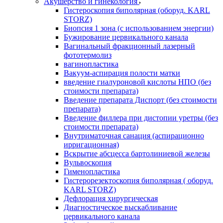
Акушерство и гинекология
Гистероскопия биполярная (оборуд. KARL
STORZ)
Биопсия 1 зона (с использованием энергии)
Бужирование цервикального канала
Вагинальный фракционный лазерный
фототермолиз
вагинопластика
Вакуум-аспирация полости матки
введение гиалуроновой кислоты НПО (без
стоимости препарата)
Введение препарата Диспорт (без стоимости
препарата)
Введение филлера при дистопии уретры (без
стоимости препарата)
Внутриматочная санация (аспирационно
ирригационная)
Вскрытие абсцесса бартолиниевой железы
Вульвоскопия
Гименопластика
Гистерорезектоскопия биполярная ( оборуд.
KARL STORZ)
Дефлорация хирургическая
Диагностическое выскабливание
цервикального канала