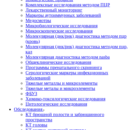
Комплексные исследования методом ПЦР
Лекарственный мониторинг
Маркеры аутоиммунных заболеваний
Медосмотры
Микробиологические исследования
Микроскопические исследования
Молекулярная (днк/рнк) диагностика методом пцр
(кровь)
Молекулярная (днк/рнк) диагностика методом пцр,
кал
Молекулярная диагностика методом nasba
Общеклинические исследования
Программы пренатального скрининга
Серологические маркеры инфекционных
заболеваний
Тяжелые металлы и микроэлементы
Тяжелые металы и микроэлементы
ФБУЗ
Химико-токсилогические исследования
Цитологические исследования
Обследования
КТ брюшной полости и забрюшинного
пространства
КТ головы