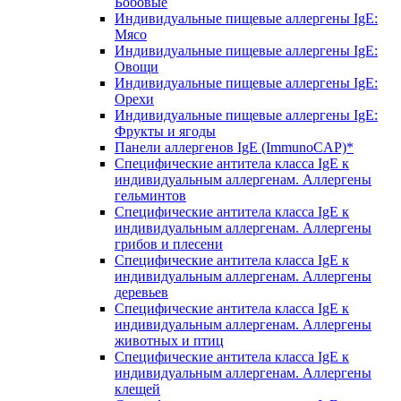
Бобовые
Индивидуальные пищевые аллергены IgE:
Мясо
Индивидуальные пищевые аллергены IgE:
Овощи
Индивидуальные пищевые аллергены IgE:
Орехи
Индивидуальные пищевые аллергены IgE:
Фрукты и ягоды
Панели аллергенов IgE (ImmunoCAP)*
Специфические антитела класса IgE к
индивидуальным аллергенам. Аллергены
гельминтов
Специфические антитела класса IgE к
индивидуальным аллергенам. Аллергены
грибов и плесени
Специфические антитела класса IgE к
индивидуальным аллергенам. Аллергены
деревьев
Специфические антитела класса IgE к
индивидуальным аллергенам. Аллергены
животных и птиц
Специфические антитела класса IgE к
индивидуальным аллергенам. Аллергены
клещей