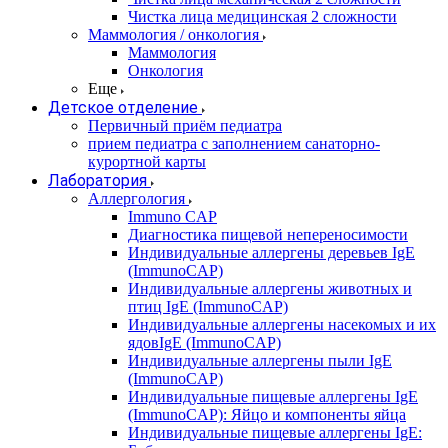
Чистка лица медицинская 2 сложности
Маммология / онкология
Маммология
Онкология
Еще
Детское отделение
Первичный приём педиатра
прием педиатра с заполнением санаторно-
курортной карты
Лаборатория
Аллергология
Immuno CAP
Диагностика пищевой непереносимости
Индивидуальные аллергены деревьев IgE
(ImmunoCAP)
Индивидуальные аллергены животных и
птиц IgE (ImmunoCAP)
Индивидуальные аллергены насекомых и их
ядовIgE (ImmunoCAP)
Индивидуальные аллергены пыли IgE
(ImmunoCAP)
Индивидуальные пищевые аллергены IgE
(ImmunoCAP): Яйцо и компоненты яйца
Индивидуальные пищевые аллергены IgE: