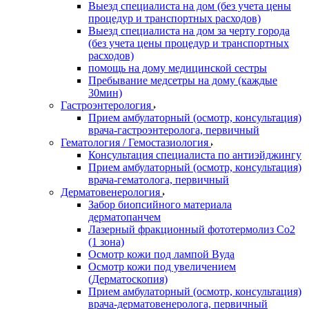
Выезд специалиста на дом (без учета цены
процедур и транспортных расходов)
Выезд специалиста на дом за черту города
(без учета цены процедур и транспортных
расходов)
помощь на дому медицинской сестры
Пребывание медсетры на дому (каждые
30мин)
Гастроэнтерология
Прием амбулаторный (осмотр, консультация)
врача-гастроэнтеролога, первичный
Гематология / Гемостазиология
Консультация специалиста по антиэйджингу
Прием амбулаторный (осмотр, консультация)
врача-гематолога, первичный
Дерматовенерология
Забор биопсийного материала
дерматопанчем
Лазерный фракционный фототермолиз Со2
(1 зона)
Осмотр кожи под лампой Вуда
Осмотр кожи под увеличением
(Дерматоскопия)
Прием амбулаторный (осмотр, консультация)
врача-дерматовенеролога, первичный