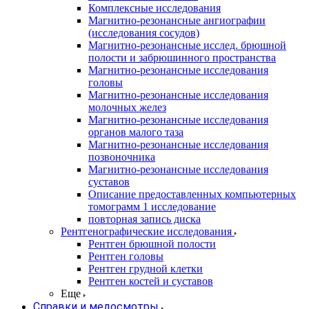
Комплексные исследования
Магнитно-резонансные ангиографии
(исследования сосудов)
Магнитно-резонансные исслед. брюшной
полости и забрюшинного пространства
Магнитно-резонансные исследования
головы
Магнитно-резонансные исследования
молочных желез
Магнитно-резонансные исследования
органов малого таза
Магнитно-резонансные исследования
позвоночника
Магнитно-резонансные исследования
суставов
Описание предоставленных компьютерных
томограмм 1 исследование
повторная запись диска
Рентгенографические исследования
Рентген брюшной полости
Рентген головы
Рентген грудной клетки
Рентген костей и суставов
Еще
Справки и медосмотры