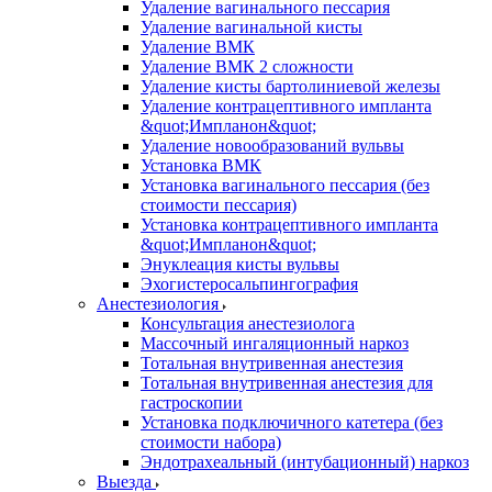
Удаление вагинального пессария
Удаление вагинальной кисты
Удаление ВМК
Удаление ВМК 2 сложности
Удаление кисты бартолиниевой железы
Удаление контрацептивного импланта
&quot;Импланон&quot;
Удаление новообразований вульвы
Установка ВМК
Установка вагинального пессария (без
стоимости пессария)
Установка контрацептивного импланта
&quot;Импланон&quot;
Энуклеация кисты вульвы
Эхогистеросальпингография
Анестезиология
Консультация анестезиолога
Массочный ингаляционный наркоз
Тотальная внутривенная анестезия
Тотальная внутривенная анестезия для
гастроскопии
Установка подключичного катетера (без
стоимости набора)
Эндотрахеальный (интубационный) наркоз
Выезда