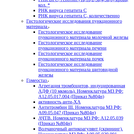
кол. *
РНК вируса гепатита C
РНК вируса гепатита C, количественно
Гистологические исследования пункционного
материала
Гистологическое исследование
пункционного материала молочной железы
Гистологическое исследование
пункционного материала печени
Гистологическое исследование
пункционного материала почек
Гистологическое исследование
пункционного материала щитовидной
железы
Гомеостаз
Агрегация тромбоцитов, индуцированная
АДФ (10 мкмоль). Номенклатура МЗ РФ:
A12.05.017.004 (Приказ №804н)
активность анти-ХА
Антитромбин III. Номенклатура МЗ РФ:
A09.05.047 (Приказ №804н)
АЧТВ. Номенклатура МЗ РФ: A12.05.039
(Приказ №804н)
Волчаночный антикоагулянт (скрининг).