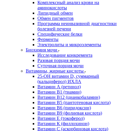
Комплексный анализ крови на
аминокислоты
Липидный обмен
Обмен пигментов
Программа неинвазивной диагностики
болезней печени
Специфические белки
Ферменты
Электролиты и микроэлементы
Биохимия мочи
Исследование конкремента
Разовая порция мочи
Суточная порция мочи
Витамины, жирные кислоты
25-OH витамин D, суммарный
(кальциферол) ИХЛА
Витамин А (ретинол)
Витамин В1 (тиамин)
Витамин В12 (цианкобаламин)
Витамин В5 (пантотеновая кислота)
Витамин В6 (пиридоксин)
Витамин В9 (фолиевая кислота)
Витамин Е (токоферол)
Витамин К (филлохинон)
Витамин С (аскорбиновая кислота)