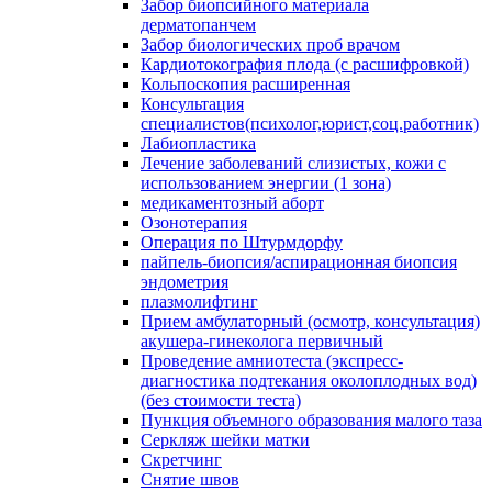
Забор биопсийного материала
дерматопанчем
Забор биологических проб врачом
Кардиотокография плода (с расшифровкой)
Кольпоскопия расширенная
Консультация
специалистов(психолог,юрист,соц.работник)
Лабиопластика
Лечение заболеваний слизистых, кожи с
использованием энергии (1 зона)
медикаментозный аборт
Озонотерапия
Операция по Штурмдорфу
пайпель-биопсия/аспирационная биопсия
эндометрия
плазмолифтинг
Прием амбулаторный (осмотр, консультация)
акушера-гинеколога первичный
Проведение амниотеста (экспресс-
диагностика подтекания околоплодных вод)
(без стоимости теста)
Пункция объемного образования малого таза
Серкляж шейки матки
Скретчинг
Снятие швов