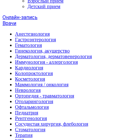
Взрослый прием
Детский прием
Онлайн-запись
Врачи
Анестезиология
Гастроэнтерология
Гематология
Гинекология, акушерство
Дерматология, дерматовенерология
Иммунология - аллергология
Кардиология
Колопроктология
Косметология
Маммология / онкология
Неврология
Ортопедия - травматология
Отоларингология
Офтальмология
Педиатрия
Рентгенология
Сосудистая хирургия, флебология
Стоматология
Терапия