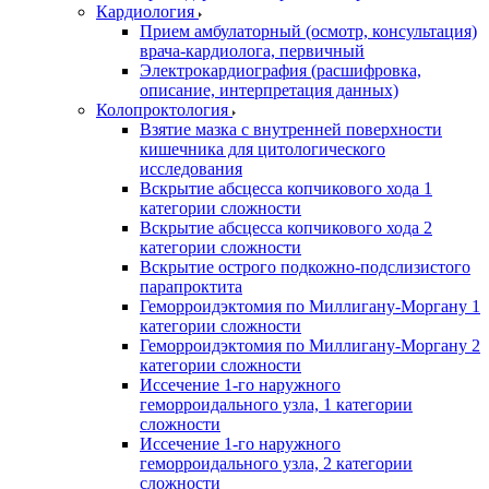
Кардиология
Прием амбулаторный (осмотр, консультация)
врача-кардиолога, первичный
Электрокардиография (расшифровка,
описание, интерпретация данных)
Колопроктология
Взятие мазка с внутренней поверхности
кишечника для цитологического
исследования
Вскрытие абсцесса копчикового хода 1
категории сложности
Вскрытие абсцесса копчикового хода 2
категории сложности
Вскрытие острого подкожно-подслизистого
парапроктита
Геморроидэктомия по Миллигану-Моргану 1
категории сложности
Геморроидэктомия по Миллигану-Моргану 2
категории сложности
Иссечение 1-го наружного
геморроидального узла, 1 категории
сложности
Иссечение 1-го наружного
геморроидального узла, 2 категории
сложности