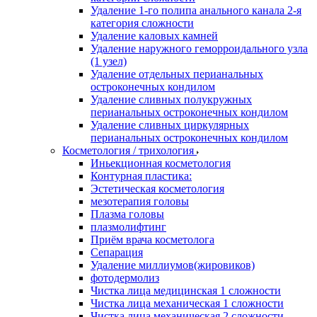
Удаление 1-го полипа анального канала 2-я
категория сложности
Удаление каловых камней
Удаление наружного геморроидального узла
(1 узел)
Удаление отдельных перианальных
остроконечных кондилом
Удаление сливных полукружных
перианальных остроконечных кондилом
Удаление сливных циркулярных
перианальных остроконечных кондилом
Косметология / трихология
Иньекционная косметология
Контурная пластика:
Эстетическая косметология
мезотерапия головы
Плазма головы
плазмолифтинг
Приём врача косметолога
Сепарация
Удаление миллиумов(жировиков)
фотодермолиз
Чистка лица медицинская 1 сложности
Чистка лица механическая 1 сложности
Чистка лица механическая 2 сложности