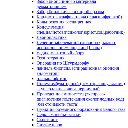
Забор биопсийного материала
дерматопанчем
Забор биологических проб врачом
Кардиотокография плода (с расшифровкой)
Кольпоскопия расширенная
Консультация
специалистов(психолог,юрист,соц.работник)
Лабиопластика
Лечение заболеваний слизистых, кожи с
использованием энергии (1 зона)
медикаментозный аборт
Озонотерапия
Операция по Штурмдорфу
пайпель-биопсия/аспирационная биопсия
эндометрия
плазмолифтинг
Прием амбулаторный (осмотр, консультация)
акушера-гинеколога первичный
Проведение амниотеста (экспресс-
диагностика подтекания околоплодных вод)
(без стоимости теста)
Пункция объемного образования малого таза
Серкляж шейки матки
Скретчинг
Снятие швов