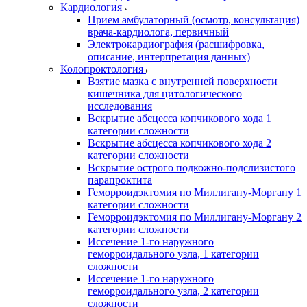
Кардиология
Прием амбулаторный (осмотр, консультация)
врача-кардиолога, первичный
Электрокардиография (расшифровка,
описание, интерпретация данных)
Колопроктология
Взятие мазка с внутренней поверхности
кишечника для цитологического
исследования
Вскрытие абсцесса копчикового хода 1
категории сложности
Вскрытие абсцесса копчикового хода 2
категории сложности
Вскрытие острого подкожно-подслизистого
парапроктита
Геморроидэктомия по Миллигану-Моргану 1
категории сложности
Геморроидэктомия по Миллигану-Моргану 2
категории сложности
Иссечение 1-го наружного
геморроидального узла, 1 категории
сложности
Иссечение 1-го наружного
геморроидального узла, 2 категории
сложности