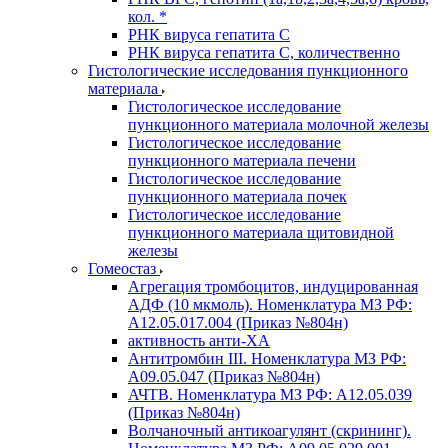
кол. *
РНК вируса гепатита C
РНК вируса гепатита C, количественно
Гистологические исследования пункционного
материала
Гистологическое исследование
пункционного материала молочной железы
Гистологическое исследование
пункционного материала печени
Гистологическое исследование
пункционного материала почек
Гистологическое исследование
пункционного материала щитовидной
железы
Гомеостаз
Агрегация тромбоцитов, индуцированная
АДФ (10 мкмоль). Номенклатура МЗ РФ:
A12.05.017.004 (Приказ №804н)
активность анти-ХА
Антитромбин III. Номенклатура МЗ РФ:
A09.05.047 (Приказ №804н)
АЧТВ. Номенклатура МЗ РФ: A12.05.039
(Приказ №804н)
Волчаночный антикоагулянт (скрининг).