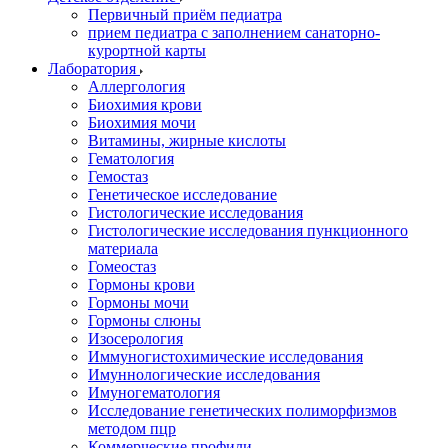
Первичный приём педиатра
прием педиатра с заполнением санаторно-
курортной карты
Лаборатория
Аллергология
Биохимия крови
Биохимия мочи
Витамины, жирные кислоты
Гематология
Гемостаз
Генетическое исследование
Гистологические исследования
Гистологические исследования пункционного
материала
Гомеостаз
Гормоны крови
Гормоны мочи
Гормоны слюны
Изосерология
Иммуногистохимические исследования
Имуннологические исследования
Имуногематология
Исследование генетических полиморфизмов
методом пцр
Коммерческие профили