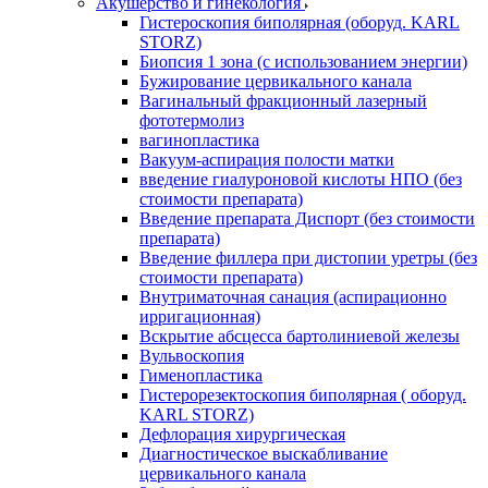
Акушерство и гинекология
Гистероскопия биполярная (оборуд. KARL
STORZ)
Биопсия 1 зона (с использованием энергии)
Бужирование цервикального канала
Вагинальный фракционный лазерный
фототермолиз
вагинопластика
Вакуум-аспирация полости матки
введение гиалуроновой кислоты НПО (без
стоимости препарата)
Введение препарата Диспорт (без стоимости
препарата)
Введение филлера при дистопии уретры (без
стоимости препарата)
Внутриматочная санация (аспирационно
ирригационная)
Вскрытие абсцесса бартолиниевой железы
Вульвоскопия
Гименопластика
Гистерорезектоскопия биполярная ( оборуд.
KARL STORZ)
Дефлорация хирургическая
Диагностическое выскабливание
цервикального канала