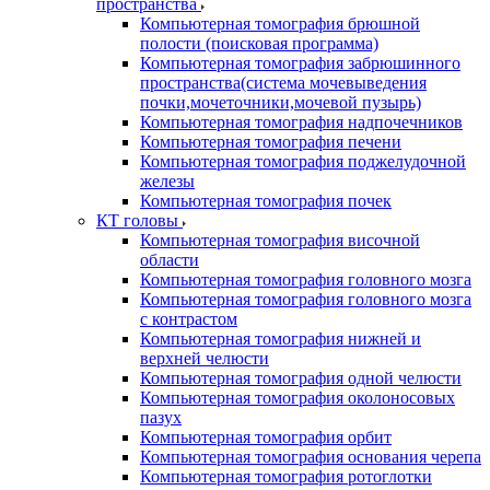
пространства
Компьютерная томография брюшной
полости (поисковая программа)
Компьютерная томография забрюшинного
пространства(система мочевыведения
почки,мочеточники,мочевой пузырь)
Компьютерная томография надпочечников
Компьютерная томография печени
Компьютерная томография поджелудочной
железы
Компьютерная томография почек
КТ головы
Компьютерная томография височной
области
Компьютерная томография головного мозга
Компьютерная томография головного мозга
с контрастом
Компьютерная томография нижней и
верхней челюсти
Компьютерная томография одной челюсти
Компьютерная томография околоносовых
пазух
Компьютерная томография орбит
Компьютерная томография основания черепа
Компьютерная томография ротоглотки