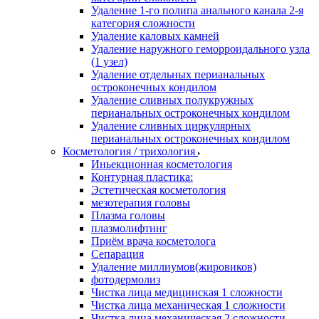
Удаление 1-го полипа анального канала 2-я
категория сложности
Удаление каловых камней
Удаление наружного геморроидального узла
(1 узел)
Удаление отдельных перианальных
остроконечных кондилом
Удаление сливных полукружных
перианальных остроконечных кондилом
Удаление сливных циркулярных
перианальных остроконечных кондилом
Косметология / трихология
Иньекционная косметология
Контурная пластика:
Эстетическая косметология
мезотерапия головы
Плазма головы
плазмолифтинг
Приём врача косметолога
Сепарация
Удаление миллиумов(жировиков)
фотодермолиз
Чистка лица медицинская 1 сложности
Чистка лица механическая 1 сложности
Чистка лица механическая 2 сложности