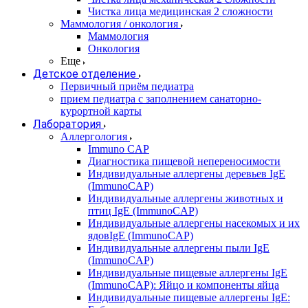
Чистка лица медицинская 2 сложности
Маммология / онкология
Маммология
Онкология
Еще
Детское отделение
Первичный приём педиатра
прием педиатра с заполнением санаторно-
курортной карты
Лаборатория
Аллергология
Immuno CAP
Диагностика пищевой непереносимости
Индивидуальные аллергены деревьев IgE
(ImmunoCAP)
Индивидуальные аллергены животных и
птиц IgE (ImmunoCAP)
Индивидуальные аллергены насекомых и их
ядовIgE (ImmunoCAP)
Индивидуальные аллергены пыли IgE
(ImmunoCAP)
Индивидуальные пищевые аллергены IgE
(ImmunoCAP): Яйцо и компоненты яйца
Индивидуальные пищевые аллергены IgE: