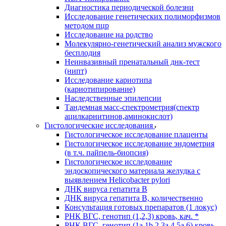
Диагностика периодической болезни
Исследование генетических полиморфизмов
методом пцр
Исследование на родство
Молекулярно-генетический анализ мужского
бесплодия
Неинвазивный пренатальный днк-тест
(нипт)
Исследование кариотипа
(кариотипирование)
Наследственные эпилепсии
Тандемная масс-спектрометрия(спектр
ацилкарнитинов,аминокислот)
Гистологические исследования
Гистологическое исследование плаценты
Гистологическое исследование эндометрия
(в т.ч. пайпель-биопсия)
Гистологическое исследование
эндоскопического материала желудка с
выявлением Helicobacter pylori
ДНК вируса гепатита B
ДНК вируса гепатита B, количественно
Консультация готовых препаратов (1 локус)
РНК ВГC, генотип (1,2,3) кровь, кач. *
РНК ВГC, генотип (1a,1b,2,3a,4,5a,6) кровь,