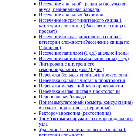
Иссечение анальной трещины (девульсия
ануса, перианальная блокада)
Иссечение анальных бахромок
Иссечение интрасфинктерного свища 1
категории сложности(Рассечение свища в
просвет)
Иссечение интрасфинктерного свища 2
категории сложности(Рассечение свища по
Габриелю)
Иссечение папиллом (1 ед.) анальной зоны
Иссечение папиллом анальной зоны (1 ед.)
Лигирование внутреннего
геморроидального узла (1 узел)
Перевязка большая гнойная в проктологии
Перевязка большая чистая в проктологии
Перевязка малая гнойная в проктологии
Перевязка малая чистая в проктологии
Перианальная блокада
Прием амбулаторный (осмотр, консультация)
врача-колопроктолога, первичный
Ректороманоскопия (ректоспопия)
Тромбэктомия наружного геморроидального
узла
Удаление 1-го полипа анального канала 1
категории сложности