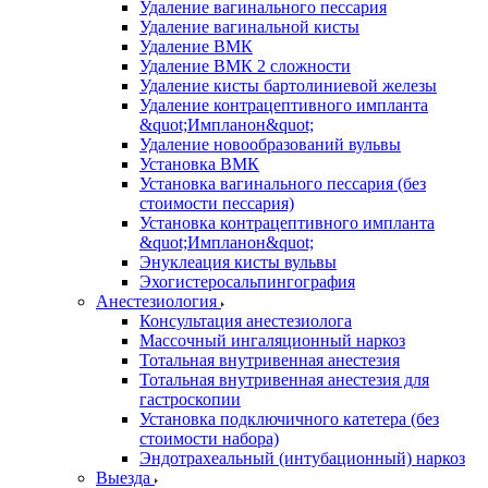
Удаление вагинального пессария
Удаление вагинальной кисты
Удаление ВМК
Удаление ВМК 2 сложности
Удаление кисты бартолиниевой железы
Удаление контрацептивного импланта
&quot;Импланон&quot;
Удаление новообразований вульвы
Установка ВМК
Установка вагинального пессария (без
стоимости пессария)
Установка контрацептивного импланта
&quot;Импланон&quot;
Энуклеация кисты вульвы
Эхогистеросальпингография
Анестезиология
Консультация анестезиолога
Массочный ингаляционный наркоз
Тотальная внутривенная анестезия
Тотальная внутривенная анестезия для
гастроскопии
Установка подключичного катетера (без
стоимости набора)
Эндотрахеальный (интубационный) наркоз
Выезда