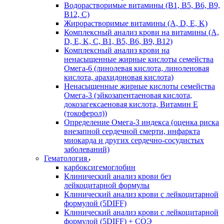
Водорастворимые витамины (B1, B5, B6, В9,
В12, С)
Жирорастворимые витамины (A, D, E, K)
Комплексный анализ крови на витамины (A,
D, E, K, C, B1, B5, B6, В9, B12)
Комплексный анализ крови на
ненасыщенные жирные кислоты семейства
Омега-6 (линолевая кислота, линоленовая
кислота, арахидоновая кислота)
Ненасыщенные жирные кислоты семейства
Омега-3 (эйкозапентаеновая кислота,
докозагексаеновая кислота, Витамин E
(токоферол))
Определение Омега-3 индекса (оценка риска
внезапной сердечной смерти, инфаркта
миокарда и других сердечно-сосудистых
заболеваний)
Гематология
карбоксигемоглобин
Клинический анализ крови без
лейкоцитарной формулы
Клинический анализ крови с лейкоцитарной
формулой (5DIFF)
Клинический анализ крови с лейкоцитарной
формулой (5DIFF) + СОЭ