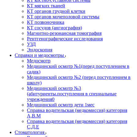
КТ костно-суставной системы
КТ мягких тканей
КТ органов грудной клетки
КТ органов мочеполовой системы
КТ позвоночника
КТ сосудов (ангиография)
Магнитно-резонансная томография
Рентгенографические исследования
УЗД
Эндоскопия
Справки и медосмотры
Медосмотр
Медицинский осмотр №1(перед поступлением в
садик)
Медицинский осмотр №2 (перед поступлением в
школу)
Медицинский осмотр №3
(абитуриенты.поступления в специальные
учреждения0
Медицинский осмотр дети 1мес
Справка водительская (медкомиссия) категория
А,В.М
Справка водительская (медкомиссия) категория
С,Д,Е
Стоматология