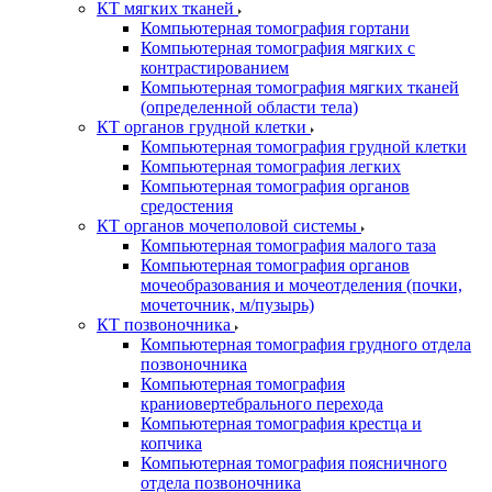
КТ мягких тканей
Компьютерная томография гортани
Компьютерная томография мягких с
контрастированием
Компьютерная томография мягких тканей
(определенной области тела)
КТ органов грудной клетки
Компьютерная томография грудной клетки
Компьютерная томография легких
Компьютерная томография органов
средостения
КТ органов мочеполовой системы
Компьютерная томография малого таза
Компьютерная томография органов
мочеобразования и мочеотделения (почки,
мочеточник, м/пузырь)
КТ позвоночника
Компьютерная томография грудного отдела
позвоночника
Компьютерная томография
краниовертебрального перехода
Компьютерная томография крестца и
копчика
Компьютерная томография поясничного
отдела позвоночника