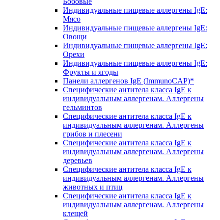
Бобовые
Индивидуальные пищевые аллергены IgE:
Мясо
Индивидуальные пищевые аллергены IgE:
Овощи
Индивидуальные пищевые аллергены IgE:
Орехи
Индивидуальные пищевые аллергены IgE:
Фрукты и ягоды
Панели аллергенов IgE (ImmunoCAP)*
Специфические антитела класса IgE к
индивидуальным аллергенам. Аллергены
гельминтов
Специфические антитела класса IgE к
индивидуальным аллергенам. Аллергены
грибов и плесени
Специфические антитела класса IgE к
индивидуальным аллергенам. Аллергены
деревьев
Специфические антитела класса IgE к
индивидуальным аллергенам. Аллергены
животных и птиц
Специфические антитела класса IgE к
индивидуальным аллергенам. Аллергены
клещей