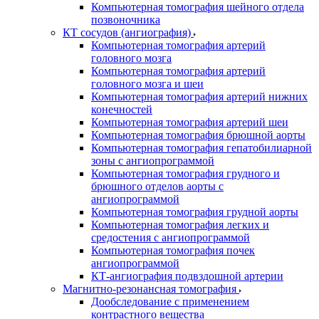
Компьютерная томография шейного отдела
позвоночника
КТ сосудов (ангиография)
Компьютерная томография артерий
головного мозга
Компьютерная томография артерий
головного мозга и шеи
Компьютерная томография артерий нижних
конечностей
Компьютерная томография артерий шеи
Компьютерная томография брюшной аорты
Компьютерная томография гепатобилиарной
зоны с ангиопрограммой
Компьютерная томография грудного и
брюшного отделов аорты с
ангиопрограммой
Компьютерная томография грудной аорты
Компьютерная томография легких и
средостения с ангиопрограммой
Компьютерная томография почек
ангиопрограммой
КТ-ангиография подвздошной артерии
Магнитно-резонансная томография
Дообследование с применением
контрастного вещества