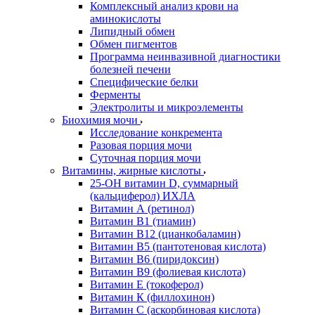
Комплексный анализ крови на
аминокислоты
Липидный обмен
Обмен пигментов
Программа неинвазивной диагностики
болезней печени
Специфические белки
Ферменты
Электролиты и микроэлементы
Биохимия мочи
Исследование конкремента
Разовая порция мочи
Суточная порция мочи
Витамины, жирные кислоты
25-OH витамин D, суммарный
(кальциферол) ИХЛА
Витамин А (ретинол)
Витамин В1 (тиамин)
Витамин В12 (цианкобаламин)
Витамин В5 (пантотеновая кислота)
Витамин В6 (пиридоксин)
Витамин В9 (фолиевая кислота)
Витамин Е (токоферол)
Витамин К (филлохинон)
Витамин С (аскорбиновая кислота)