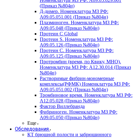
Номенклатура МЗ РФ: A09.05.029.001
(Приказ №804н)
Д-димер. Номенклатура МЗ РФ:
A09.05.051.001 (Приказ №804н)
Плазминоген. Номенклатура МЗ РФ:
A09.05.048 (Приказ №804н)
Протеин C Global
Протеин S. Номенклатура МЗ РФ:
A09.05.126 (Приказ №804н)
Протеин С. Номенклатура МЗ РФ:
A09.05.125 (Приказ №804н)
Протромбин (время, по Квику, МНО).
Номенклатура МЗ РФ: A12.30.014 (Приказ
№804н)
Растворимые фибрин-мономерные
комплексы(РФМК) Номенклатура МЗ РФ:
A09.05.051.002 (Приказ №804н)
Тромбиновое время. Номенклатура МЗ РФ:
A12.05.028 (Приказ №804н)
Фактор Виллебранда
Фибриноген. Номенклатура МЗ РФ:
A09.05.050 (Приказ №804н)
Еще
Обследования
КТ брюшной полости и забрюшинного