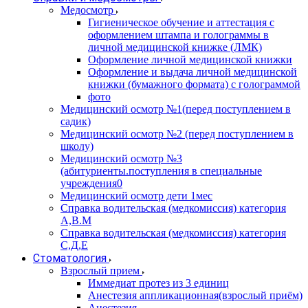
Медосмотр
Гигиеническое обучение и аттестация с
оформлением штампа и голограммы в
личной медицинской книжке (ЛМК)
Оформление личной медицинской книжки
Оформление и выдача личной медицинской
книжки (бумажного формата) с голограммой
фото
Медицинский осмотр №1(перед поступлением в
садик)
Медицинский осмотр №2 (перед поступлением в
школу)
Медицинский осмотр №3
(абитуриенты.поступления в специальные
учреждения0
Медицинский осмотр дети 1мес
Справка водительская (медкомиссия) категория
А,В.М
Справка водительская (медкомиссия) категория
С,Д,Е
Стоматология
Взрослый прием
Иммедиат протез из 3 единиц
Анестезия аппликационная(взрослый приём)
Анестезия