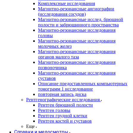
Комплексные исследования
Магнитно-резонансные ангиографии
(исследования сосудов)
Магнитно-резонансные исслед. брюшной
полости и забрюшинного пространства
Магнитно-резонансные исследования
головы
Магнитно-резонансные исследования
молочных желез
Магнитно-резонансные исследования
органов малого таза
Магнитно-резонансные исследования
позвоночника
Магнитно-резонансные исследования
суставов
Описание предоставленных компьютерных
томограмм 1 исследование
повторная запись диска
Рентгенографические исследования
Рентген брюшной полости
Рентген головы
Рентген грудной клетки
Рентген костей и суставов
Еще
Справки и медосмотры