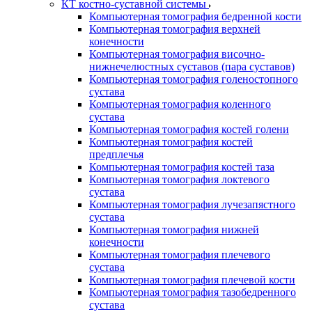
КТ костно-суставной системы
Компьютерная томография бедренной кости
Компьютерная томография верхней
конечности
Компьютерная томография височно-
нижнечелюстных суставов (пара суставов)
Компьютерная томография голеностопного
сустава
Компьютерная томография коленного
сустава
Компьютерная томография костей голени
Компьютерная томография костей
предплечья
Компьютерная томография костей таза
Компьютерная томография локтевого
сустава
Компьютерная томография лучезапястного
сустава
Компьютерная томография нижней
конечности
Компьютерная томография плечевого
сустава
Компьютерная томография плечевой кости
Компьютерная томография тазобедренного
сустава