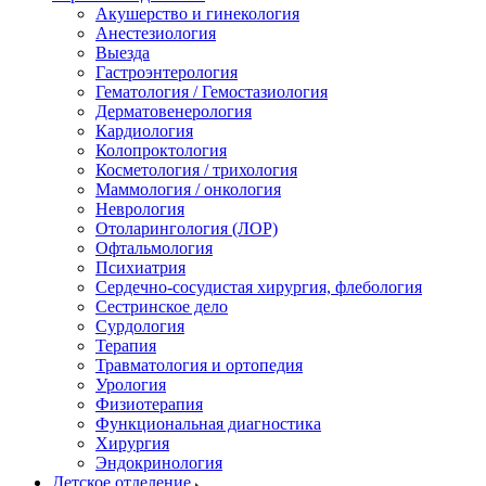
Акушерство и гинекология
Анестезиология
Выезда
Гастроэнтерология
Гематология / Гемостазиология
Дерматовенерология
Кардиология
Колопроктология
Косметология / трихология
Маммология / онкология
Неврология
Отоларингология (ЛОР)
Офтальмология
Психиатрия
Сердечно-сосудистая хирургия, флебология
Сестринское дело
Сурдология
Терапия
Травматология и ортопедия
Урология
Физиотерапия
Функциональная диагностика
Хирургия
Эндокринология
Детское отделение