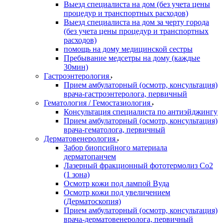
Выезд специалиста на дом (без учета цены
процедур и транспортных расходов)
Выезд специалиста на дом за черту города
(без учета цены процедур и транспортных
расходов)
помощь на дому медицинской сестры
Пребывание медсетры на дому (каждые
30мин)
Гастроэнтерология
Прием амбулаторный (осмотр, консультация)
врача-гастроэнтеролога, первичный
Гематология / Гемостазиология
Консультация специалиста по антиэйджингу
Прием амбулаторный (осмотр, консультация)
врача-гематолога, первичный
Дерматовенерология
Забор биопсийного материала
дерматопанчем
Лазерный фракционный фототермолиз Со2
(1 зона)
Осмотр кожи под лампой Вуда
Осмотр кожи под увеличением
(Дерматоскопия)
Прием амбулаторный (осмотр, консультация)
врача-дерматовенеролога, первичный