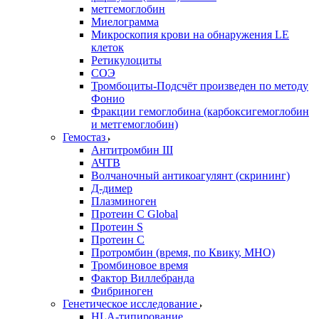
метгемоглобин
Миелограмма
Микроскопия крови на обнаружения LE
клеток
Ретикулоциты
СОЭ
Тромбоциты-Подсчёт произведен по методу
Фонио
Фракции гемоглобина (карбоксигемоглобин
и метгемоглобин)
Гемостаз
Антитромбин III
АЧТВ
Волчаночный антикоагулянт (скрининг)
Д-димер
Плазминоген
Протеин C Global
Протеин S
Протеин С
Протромбин (время, по Квику, МНО)
Тромбиновое время
Фактор Виллебранда
Фибриноген
Генетическое исследование
HLA-типирование