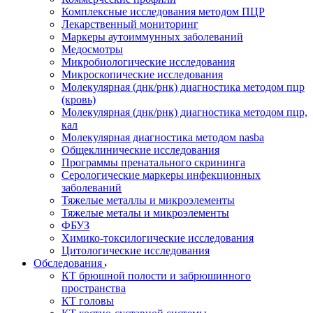
Комплексные исследования методом ПЦР
Лекарственный мониторинг
Маркеры аутоиммунных заболеваний
Медосмотры
Микробиологические исследования
Микроскопические исследования
Молекулярная (днк/рнк) диагностика методом пцр
(кровь)
Молекулярная (днк/рнк) диагностика методом пцр,
кал
Молекулярная диагностика методом nasba
Общеклинические исследования
Программы пренатального скрининга
Серологические маркеры инфекционных
заболеваний
Тяжелые металлы и микроэлементы
Тяжелые металы и микроэлементы
ФБУЗ
Химико-токсилогические исследования
Цитологические исследования
Обследования
КТ брюшной полости и забрюшинного
пространства
КТ головы