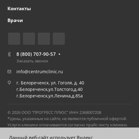
Контакты
Врачи
8 (800) 707-90-57
Заказать звонок
info@centrumclinic.ru
г. Белореченск, ул. Гоголя, д. 40
г.Белореченск,ул.Толстого,д.40
г.Белореченск,ул.Ленина,д.85а
© 2026 ООО "ПРОГРЕСС ПЛЮС" ИНН 2368007208
*Цены, указанные на сайте, не являются публичной офертой.
Услуги клиники оплачиваются согласно прайс-листу клиники,
действующему на момент оказания услуги. С актуальным
прайс-листом можно ознакомиться в клинике на стойке
Данный веб-сайт использует Яндекс