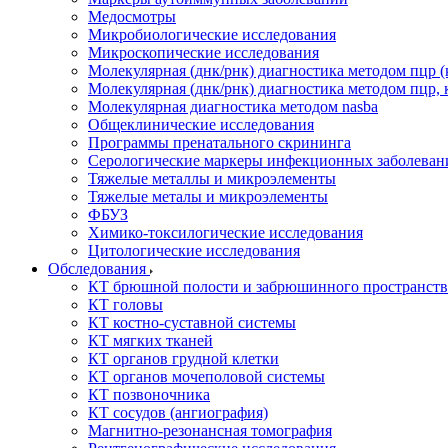
Медосмотры
Микробиологические исследования
Микроскопические исследования
Молекулярная (днк/рнк) диагностика методом пцр (
Молекулярная (днк/рнк) диагностика методом пцр, 
Молекулярная диагностика методом nasba
Общеклинические исследования
Программы пренатального скрининга
Серологические маркеры инфекционных заболеван
Тяжелые металлы и микроэлементы
Тяжелые металы и микроэлементы
ФБУЗ
Химико-токсилогические исследования
Цитологические исследования
Обследования
КТ брюшной полости и забрюшинного пространств
КТ головы
КТ костно-суставной системы
КТ мягких тканей
КТ органов грудной клетки
КТ органов мочеполовой системы
КТ позвоночника
КТ сосудов (ангиография)
Магнитно-резонансная томография