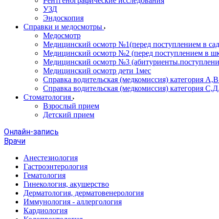
Рентгенографические исследования
УЗД
Эндоскопия
Справки и медосмотры
Медосмотр
Медицинский осмотр №1(перед поступлением в сад
Медицинский осмотр №2 (перед поступлением в шк
Медицинский осмотр №3 (абитуриенты.поступлени
Медицинский осмотр дети 1мес
Справка водительская (медкомиссия) категория А,
Справка водительская (медкомиссия) категория С,Д
Стоматология
Взрослый прием
Детский прием
Онлайн-запись
Врачи
Анестезиология
Гастроэнтерология
Гематология
Гинекология, акушерство
Дерматология, дерматовенерология
Иммунология - аллергология
Кардиология