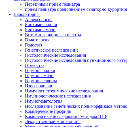
Первичный приём педиатра
прием педиатра с заполнением санаторно-курортно
Лаборатория
Аллергология
Биохимия крови
Биохимия мочи
Витамины, жирные кислоты
Гематология
Гемостаз
Генетическое исследование
Гистологические исследования
Гистологические исследования пункционного мате
Гомеостаз
Гормоны крови
Гормоны мочи
Гормоны слюны
Изосерология
Иммуногистохимические исследования
Имуннологические исследования
Имуногематология
Исследование генетических полиморфизмов метод
Коммерческие профили
Комплексные исследования методом ПЦР
Лекарственный мониторинг
Маркеры аутоиммунных заболеваний