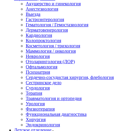
Акушерство и гинекология
Анестезиология
Выезда
Гастроэнтерология
Гематология / Гемостазиология
Дерматовенерология
Кардиология
Колопроктология
Косметология / трихология
Маммология / онкология
Неврология
Отоларингология (ЛОР)
Офтальмология
Психиатрия
Сердечно-сосудистая хирургия, флебология
Сестринское дело
Сурдология
Терапия
Травматология и ортопедия
Урология
Физиотерапия
Функциональная диагностика
Хирургия
Эндокринология
Детское отделение