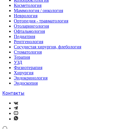
Колопроктология
Косметология
Маммология / онкология
Неврология
Ортопедия - травматология
Отоларингология
Офтальмология
Педиатрия
Рентгенология
Сосудистая хирургия, флебология
Стоматология
Терапия
УЗД
Физиотерапия
Хирургия
Эндокринология
Эндоскопия
Контакты