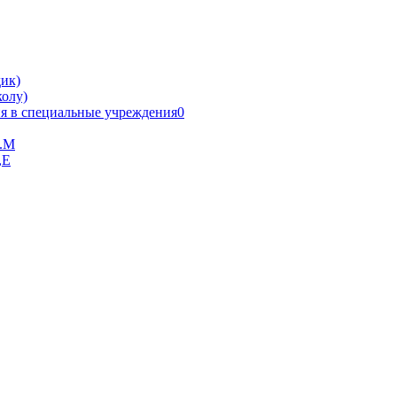
ик)
олу)
я в специальные учреждения0
В.М
,Е