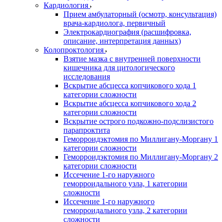
Кардиология
Прием амбулаторный (осмотр, консультация)
врача-кардиолога, первичный
Электрокардиография (расшифровка,
описание, интерпретация данных)
Колопроктология
Взятие мазка с внутренней поверхности
кишечника для цитологического
исследования
Вскрытие абсцесса копчикового хода 1
категории сложности
Вскрытие абсцесса копчикового хода 2
категории сложности
Вскрытие острого подкожно-подслизистого
парапроктита
Геморроидэктомия по Миллигану-Моргану 1
категории сложности
Геморроидэктомия по Миллигану-Моргану 2
категории сложности
Иссечение 1-го наружного
геморроидального узла, 1 категории
сложности
Иссечение 1-го наружного
геморроидального узла, 2 категории
сложности