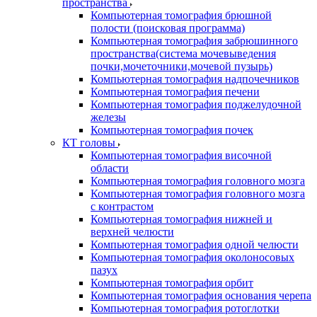
пространства
Компьютерная томография брюшной
полости (поисковая программа)
Компьютерная томография забрюшинного
пространства(система мочевыведения
почки,мочеточники,мочевой пузырь)
Компьютерная томография надпочечников
Компьютерная томография печени
Компьютерная томография поджелудочной
железы
Компьютерная томография почек
КТ головы
Компьютерная томография височной
области
Компьютерная томография головного мозга
Компьютерная томография головного мозга
с контрастом
Компьютерная томография нижней и
верхней челюсти
Компьютерная томография одной челюсти
Компьютерная томография околоносовых
пазух
Компьютерная томография орбит
Компьютерная томография основания черепа
Компьютерная томография ротоглотки