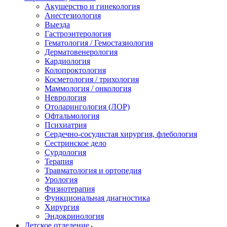
Акушерство и гинекология
Анестезиология
Выезда
Гастроэнтерология
Гематология / Гемостазиология
Дерматовенерология
Кардиология
Колопроктология
Косметология / трихология
Маммология / онкология
Неврология
Отоларингология (ЛОР)
Офтальмология
Психиатрия
Сердечно-сосудистая хирургия, флебология
Сестринское дело
Сурдология
Терапия
Травматология и ортопедия
Урология
Физиотерапия
Функциональная диагностика
Хирургия
Эндокринология
Детское отделение