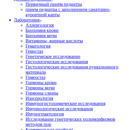
Первичный приём педиатра
прием педиатра с заполнением санаторно-
курортной карты
Лаборатория
Аллергология
Биохимия крови
Биохимия мочи
Витамины, жирные кислоты
Гематология
Гемостаз
Генетическое исследование
Гистологические исследования
Гистологические исследования пункционного
материала
Гомеостаз
Гормоны крови
Гормоны мочи
Гормоны слюны
Изосерология
Иммуногистохимические исследования
Имуннологические исследования
Имуногематология
Исследование генетических полиморфизмов
методом пцр
Коммерческие профили