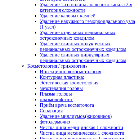
Удаление 1-го полипа анального канала 2-я
категория сложности
Удаление каловых камней
Удаление наружного геморроидального узла
(1 узел)
Удаление отдельных перианальных
остроконечных кондилом
Удаление сливных полукружных
перианальных остроконечных кондилом
Удаление сливных циркулярных
перианальных остроконечных кондилом
Косметология / трихология
Иньекционная косметология
Контурная пластика:
Эстетическая косметология
мезотерапия головы
Плазма головы
плазмолифтинг
Приём врача косметолога
Сепарация
Удаление миллиумов(жировиков)
фотодермолиз
Чистка лица медицинская 1 сложности
Чистка лица механическая 1 сложности
Чистка лица механическая 2 сложности