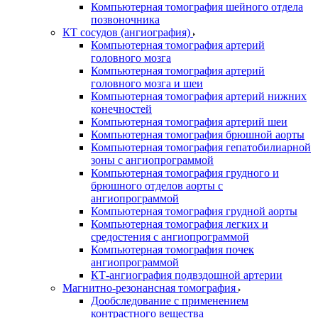
Компьютерная томография шейного отдела
позвоночника
КТ сосудов (ангиография)
Компьютерная томография артерий
головного мозга
Компьютерная томография артерий
головного мозга и шеи
Компьютерная томография артерий нижних
конечностей
Компьютерная томография артерий шеи
Компьютерная томография брюшной аорты
Компьютерная томография гепатобилиарной
зоны с ангиопрограммой
Компьютерная томография грудного и
брюшного отделов аорты с
ангиопрограммой
Компьютерная томография грудной аорты
Компьютерная томография легких и
средостения с ангиопрограммой
Компьютерная томография почек
ангиопрограммой
КТ-ангиография подвздошной артерии
Магнитно-резонансная томография
Дообследование с применением
контрастного вещества