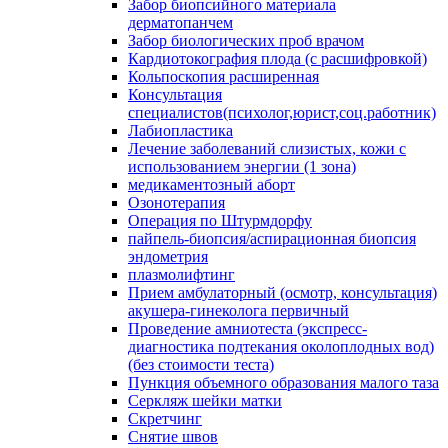
Забор биопсийного материала
дерматопанчем
Забор биологических проб врачом
Кардиотокография плода (с расшифровкой)
Кольпоскопия расширенная
Консультация
специалистов(психолог,юрист,соц.работник)
Лабиопластика
Лечение заболеваний слизистых, кожи с
использованием энергии (1 зона)
медикаментозный аборт
Озонотерапия
Операция по Штурмдорфу
пайпель-биопсия/аспирационная биопсия
эндометрия
плазмолифтинг
Прием амбулаторный (осмотр, консультация)
акушера-гинеколога первичный
Проведение амниотеста (экспресс-
диагностика подтекания околоплодных вод)
(без стоимости теста)
Пункция объемного образования малого таза
Серкляж шейки матки
Скретчинг
Снятие швов