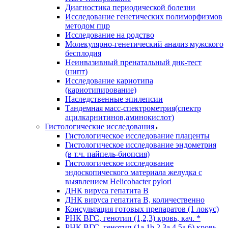
Диагностика периодической болезни
Исследование генетических полиморфизмов
методом пцр
Исследование на родство
Молекулярно-генетический анализ мужского
бесплодия
Неинвазивный пренатальный днк-тест
(нипт)
Исследование кариотипа
(кариотипирование)
Наследственные эпилепсии
Тандемная масс-спектрометрия(спектр
ацилкарнитинов,аминокислот)
Гистологические исследования
Гистологическое исследование плаценты
Гистологическое исследование эндометрия
(в т.ч. пайпель-биопсия)
Гистологическое исследование
эндоскопического материала желудка с
выявлением Helicobacter pylori
ДНК вируса гепатита B
ДНК вируса гепатита B, количественно
Консультация готовых препаратов (1 локус)
РНК ВГC, генотип (1,2,3) кровь, кач. *
РНК ВГC, генотип (1a,1b,2,3a,4,5a,6) кровь,