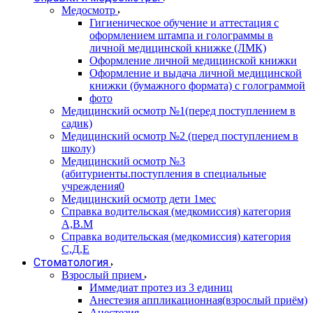
Медосмотр
Гигиеническое обучение и аттестация с
оформлением штампа и голограммы в
личной медицинской книжке (ЛМК)
Оформление личной медицинской книжки
Оформление и выдача личной медицинской
книжки (бумажного формата) с голограммой
фото
Медицинский осмотр №1(перед поступлением в
садик)
Медицинский осмотр №2 (перед поступлением в
школу)
Медицинский осмотр №3
(абитуриенты.поступления в специальные
учреждения0
Медицинский осмотр дети 1мес
Справка водительская (медкомиссия) категория
А,В.М
Справка водительская (медкомиссия) категория
С,Д,Е
Стоматология
Взрослый прием
Иммедиат протез из 3 единиц
Анестезия аппликационная(взрослый приём)
Анестезия