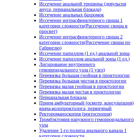
Иссечение анальной трещины (девульсия
ануса, перианальная блокада)
Иссечение анальных бахромок
Иссечение интрасфинктерного свища 1
категории сложности(Рассечение свища в
просвет)
Иссечение интрасфинктерного свища 2
категории сложности(Рассечение свища по
Габриелю)
Иссечение папиллом (1 ед.) анальной зоны
Иссечение папиллом анальной зоны (1 ед.)
Лигирование внутреннего
геморроидального узла (1 узел)
Перевязка большая гнойная в проктологии
Перевязка большая чистая в проктологии
Перевязка малая гнойная в проктологии
Перевязка малая чистая в проктологии
Перианальная блокада
Прием амбулаторный (осмотр, консультация)
врача-колопроктолога, первичный
Ректороманоскопия (ректоспопия)
Тромбэктомия наружного геморроидального
узла
Удаление 1-го полипа анального канала 1
категории сложности