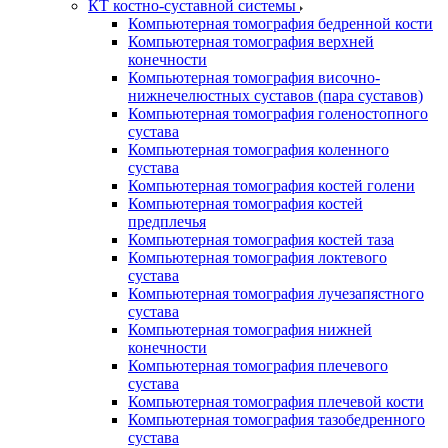
КТ костно-суставной системы
Компьютерная томография бедренной кости
Компьютерная томография верхней
конечности
Компьютерная томография височно-
нижнечелюстных суставов (пара суставов)
Компьютерная томография голеностопного
сустава
Компьютерная томография коленного
сустава
Компьютерная томография костей голени
Компьютерная томография костей
предплечья
Компьютерная томография костей таза
Компьютерная томография локтевого
сустава
Компьютерная томография лучезапястного
сустава
Компьютерная томография нижней
конечности
Компьютерная томография плечевого
сустава
Компьютерная томография плечевой кости
Компьютерная томография тазобедренного
сустава