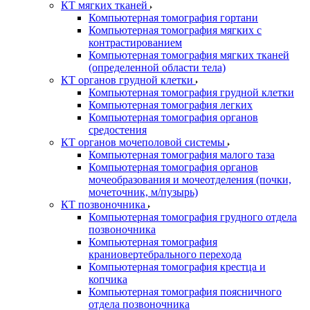
КТ мягких тканей
Компьютерная томография гортани
Компьютерная томография мягких с
контрастированием
Компьютерная томография мягких тканей
(определенной области тела)
КТ органов грудной клетки
Компьютерная томография грудной клетки
Компьютерная томография легких
Компьютерная томография органов
средостения
КТ органов мочеполовой системы
Компьютерная томография малого таза
Компьютерная томография органов
мочеобразования и мочеотделения (почки,
мочеточник, м/пузырь)
КТ позвоночника
Компьютерная томография грудного отдела
позвоночника
Компьютерная томография
краниовертебрального перехода
Компьютерная томография крестца и
копчика
Компьютерная томография поясничного
отдела позвоночника