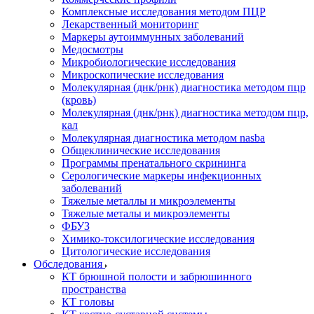
Комплексные исследования методом ПЦР
Лекарственный мониторинг
Маркеры аутоиммунных заболеваний
Медосмотры
Микробиологические исследования
Микроскопические исследования
Молекулярная (днк/рнк) диагностика методом пцр
(кровь)
Молекулярная (днк/рнк) диагностика методом пцр,
кал
Молекулярная диагностика методом nasba
Общеклинические исследования
Программы пренатального скрининга
Серологические маркеры инфекционных
заболеваний
Тяжелые металлы и микроэлементы
Тяжелые металы и микроэлементы
ФБУЗ
Химико-токсилогические исследования
Цитологические исследования
Обследования
КТ брюшной полости и забрюшинного
пространства
КТ головы