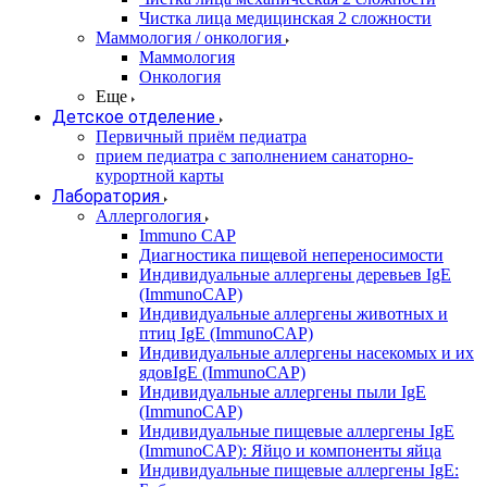
Чистка лица медицинская 2 сложности
Маммология / онкология
Маммология
Онкология
Еще
Детское отделение
Первичный приём педиатра
прием педиатра с заполнением санаторно-
курортной карты
Лаборатория
Аллергология
Immuno CAP
Диагностика пищевой непереносимости
Индивидуальные аллергены деревьев IgE
(ImmunoCAP)
Индивидуальные аллергены животных и
птиц IgE (ImmunoCAP)
Индивидуальные аллергены насекомых и их
ядовIgE (ImmunoCAP)
Индивидуальные аллергены пыли IgE
(ImmunoCAP)
Индивидуальные пищевые аллергены IgE
(ImmunoCAP): Яйцо и компоненты яйца
Индивидуальные пищевые аллергены IgE: