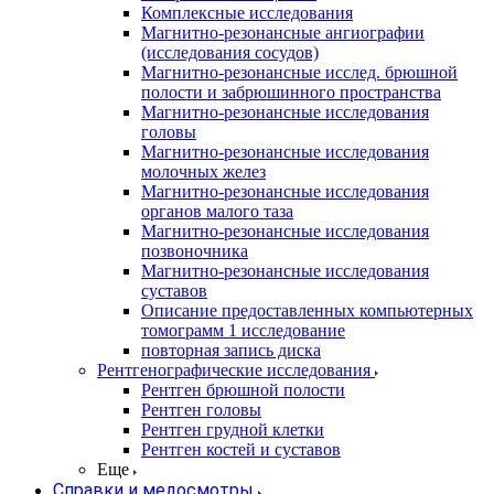
Комплексные исследования
Магнитно-резонансные ангиографии
(исследования сосудов)
Магнитно-резонансные исслед. брюшной
полости и забрюшинного пространства
Магнитно-резонансные исследования
головы
Магнитно-резонансные исследования
молочных желез
Магнитно-резонансные исследования
органов малого таза
Магнитно-резонансные исследования
позвоночника
Магнитно-резонансные исследования
суставов
Описание предоставленных компьютерных
томограмм 1 исследование
повторная запись диска
Рентгенографические исследования
Рентген брюшной полости
Рентген головы
Рентген грудной клетки
Рентген костей и суставов
Еще
Справки и медосмотры