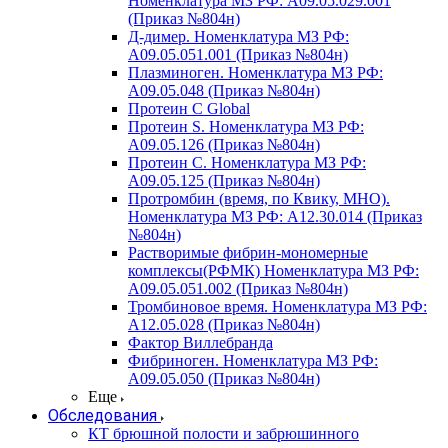
Номенклатура МЗ РФ: A09.05.029.001
(Приказ №804н)
Д-димер. Номенклатура МЗ РФ:
A09.05.051.001 (Приказ №804н)
Плазминоген. Номенклатура МЗ РФ:
A09.05.048 (Приказ №804н)
Протеин C Global
Протеин S. Номенклатура МЗ РФ:
A09.05.126 (Приказ №804н)
Протеин С. Номенклатура МЗ РФ:
A09.05.125 (Приказ №804н)
Протромбин (время, по Квику, МНО).
Номенклатура МЗ РФ: A12.30.014 (Приказ
№804н)
Растворимые фибрин-мономерные
комплексы(РФМК) Номенклатура МЗ РФ:
A09.05.051.002 (Приказ №804н)
Тромбиновое время. Номенклатура МЗ РФ:
A12.05.028 (Приказ №804н)
Фактор Виллебранда
Фибриноген. Номенклатура МЗ РФ:
A09.05.050 (Приказ №804н)
Еще
Обследования
КТ брюшной полости и забрюшинного