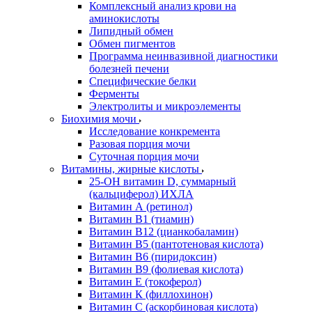
Комплексный анализ крови на
аминокислоты
Липидный обмен
Обмен пигментов
Программа неинвазивной диагностики
болезней печени
Специфические белки
Ферменты
Электролиты и микроэлементы
Биохимия мочи
Исследование конкремента
Разовая порция мочи
Суточная порция мочи
Витамины, жирные кислоты
25-OH витамин D, суммарный
(кальциферол) ИХЛА
Витамин А (ретинол)
Витамин В1 (тиамин)
Витамин В12 (цианкобаламин)
Витамин В5 (пантотеновая кислота)
Витамин В6 (пиридоксин)
Витамин В9 (фолиевая кислота)
Витамин Е (токоферол)
Витамин К (филлохинон)
Витамин С (аскорбиновая кислота)