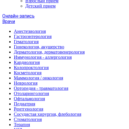
Взрослый прием
Детский прием
Онлайн-запись
Врачи
Анестезиология
Гастроэнтерология
Гематология
Гинекология, акушерство
Дерматология, дерматовенерология
Иммунология - аллергология
Кардиология
Колопроктология
Косметология
Маммология / онкология
Неврология
Ортопедия - травматология
Отоларингология
Офтальмология
Педиатрия
Рентгенология
Сосудистая хирургия, флебология
Стоматология
Терапия