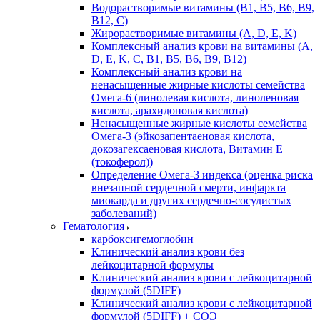
Водорастворимые витамины (B1, B5, B6, В9,
В12, С)
Жирорастворимые витамины (A, D, E, K)
Комплексный анализ крови на витамины (A,
D, E, K, C, B1, B5, B6, В9, B12)
Комплексный анализ крови на
ненасыщенные жирные кислоты семейства
Омега-6 (линолевая кислота, линоленовая
кислота, арахидоновая кислота)
Ненасыщенные жирные кислоты семейства
Омега-3 (эйкозапентаеновая кислота,
докозагексаеновая кислота, Витамин E
(токоферол))
Определение Омега-3 индекса (оценка риска
внезапной сердечной смерти, инфаркта
миокарда и других сердечно-сосудистых
заболеваний)
Гематология
карбоксигемоглобин
Клинический анализ крови без
лейкоцитарной формулы
Клинический анализ крови с лейкоцитарной
формулой (5DIFF)
Клинический анализ крови с лейкоцитарной
формулой (5DIFF) + СОЭ