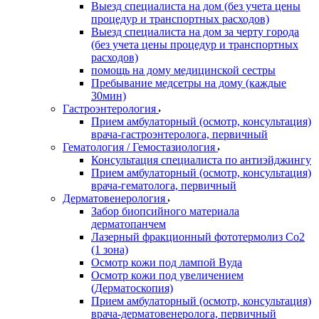
Выезд специалиста на дом (без учета цены
процедур и транспортных расходов)
Выезд специалиста на дом за черту города
(без учета цены процедур и транспортных
расходов)
помощь на дому медицинской сестры
Пребывание медсетры на дому (каждые
30мин)
Гастроэнтерология
Прием амбулаторный (осмотр, консультация)
врача-гастроэнтеролога, первичный
Гематология / Гемостазиология
Консультация специалиста по антиэйджингу
Прием амбулаторный (осмотр, консультация)
врача-гематолога, первичный
Дерматовенерология
Забор биопсийного материала
дерматопанчем
Лазерный фракционный фототермолиз Со2
(1 зона)
Осмотр кожи под лампой Вуда
Осмотр кожи под увеличением
(Дерматоскопия)
Прием амбулаторный (осмотр, консультация)
врача-дерматовенеролога, первичный