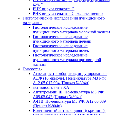
кол. *
РНК вируса гепатита C
РНК вируса гепатита C, количественно
Гистологические исследования пункционного
материала
Гистологическое исследование
пункционного материала молочной железы
Гистологическое исследование
пункционного материала печени
Гистологическое исследование
пункционного материала почек
Гистологическое исследование
пункционного материала щитовидной
железы
Гомеостаз
Агрегация тромбоцитов, индуцированная
АДФ (10 мкмоль). Номенклатура МЗ РФ:
A12.05.017.004 (Приказ №804н)
активность анти-ХА
Антитромбин III. Номенклатура МЗ РФ:
A09.05.047 (Приказ №804н)
АЧТВ. Номенклатура МЗ РФ: A12.05.039
(Приказ №804н)
Волчаночный антикоагулянт (скрининг).