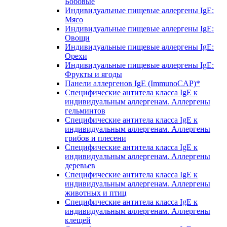
Бобовые
Индивидуальные пищевые аллергены IgE:
Мясо
Индивидуальные пищевые аллергены IgE:
Овощи
Индивидуальные пищевые аллергены IgE:
Орехи
Индивидуальные пищевые аллергены IgE:
Фрукты и ягоды
Панели аллергенов IgE (ImmunoCAP)*
Специфические антитела класса IgE к
индивидуальным аллергенам. Аллергены
гельминтов
Специфические антитела класса IgE к
индивидуальным аллергенам. Аллергены
грибов и плесени
Специфические антитела класса IgE к
индивидуальным аллергенам. Аллергены
деревьев
Специфические антитела класса IgE к
индивидуальным аллергенам. Аллергены
животных и птиц
Специфические антитела класса IgE к
индивидуальным аллергенам. Аллергены
клещей