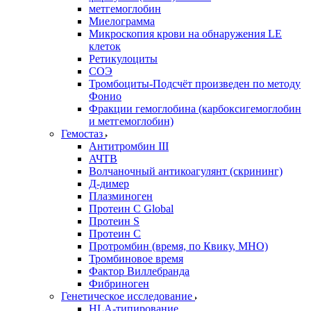
метгемоглобин
Миелограмма
Микроскопия крови на обнаружения LE
клеток
Ретикулоциты
СОЭ
Тромбоциты-Подсчёт произведен по методу
Фонио
Фракции гемоглобина (карбоксигемоглобин
и метгемоглобин)
Гемостаз
Антитромбин III
АЧТВ
Волчаночный антикоагулянт (скрининг)
Д-димер
Плазминоген
Протеин C Global
Протеин S
Протеин С
Протромбин (время, по Квику, МНО)
Тромбиновое время
Фактор Виллебранда
Фибриноген
Генетическое исследование
HLA-типирование