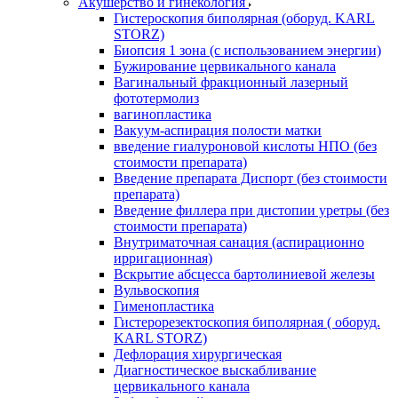
Акушерство и гинекология
Гистероскопия биполярная (оборуд. KARL
STORZ)
Биопсия 1 зона (с использованием энергии)
Бужирование цервикального канала
Вагинальный фракционный лазерный
фототермолиз
вагинопластика
Вакуум-аспирация полости матки
введение гиалуроновой кислоты НПО (без
стоимости препарата)
Введение препарата Диспорт (без стоимости
препарата)
Введение филлера при дистопии уретры (без
стоимости препарата)
Внутриматочная санация (аспирационно
ирригационная)
Вскрытие абсцесса бартолиниевой железы
Вульвоскопия
Гименопластика
Гистерорезектоскопия биполярная ( оборуд.
KARL STORZ)
Дефлорация хирургическая
Диагностическое выскабливание
цервикального канала