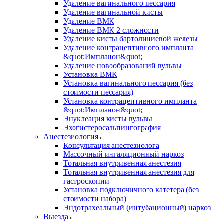
Удаление вагинального пессария
Удаление вагинальной кисты
Удаление ВМК
Удаление ВМК 2 сложности
Удаление кисты бартолиниевой железы
Удаление контрацептивного импланта
&quot;Импланон&quot;
Удаление новообразований вульвы
Установка ВМК
Установка вагинального пессария (без
стоимости пессария)
Установка контрацептивного импланта
&quot;Импланон&quot;
Энуклеация кисты вульвы
Эхогистеросальпингография
Анестезиология
Консультация анестезиолога
Массочный ингаляционный наркоз
Тотальная внутривенная анестезия
Тотальная внутривенная анестезия для
гастроскопии
Установка подключичного катетера (без
стоимости набора)
Эндотрахеальный (интубационный) наркоз
Выезда