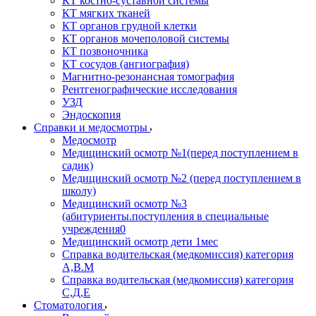
КТ костно-суставной системы
КТ мягких тканей
КТ органов грудной клетки
КТ органов мочеполовой системы
КТ позвоночника
КТ сосудов (ангиография)
Магнитно-резонансная томография
Рентгенографические исследования
УЗД
Эндоскопия
Справки и медосмотры
Медосмотр
Медицинский осмотр №1(перед поступлением в
садик)
Медицинский осмотр №2 (перед поступлением в
школу)
Медицинский осмотр №3
(абитуриенты.поступления в специальные
учреждения0
Медицинский осмотр дети 1мес
Справка водительская (медкомиссия) категория
А,В.М
Справка водительская (медкомиссия) категория
С,Д,Е
Стоматология