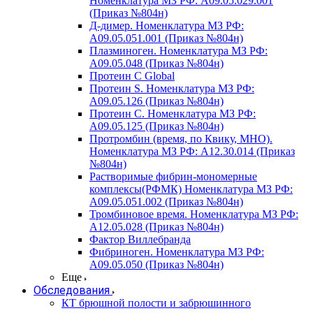
Номенклатура МЗ РФ: A09.05.029.001
(Приказ №804н)
Д-димер. Номенклатура МЗ РФ:
A09.05.051.001 (Приказ №804н)
Плазминоген. Номенклатура МЗ РФ:
A09.05.048 (Приказ №804н)
Протеин C Global
Протеин S. Номенклатура МЗ РФ:
A09.05.126 (Приказ №804н)
Протеин С. Номенклатура МЗ РФ:
A09.05.125 (Приказ №804н)
Протромбин (время, по Квику, МНО).
Номенклатура МЗ РФ: A12.30.014 (Приказ
№804н)
Растворимые фибрин-мономерные
комплексы(РФМК) Номенклатура МЗ РФ:
A09.05.051.002 (Приказ №804н)
Тромбиновое время. Номенклатура МЗ РФ:
A12.05.028 (Приказ №804н)
Фактор Виллебранда
Фибриноген. Номенклатура МЗ РФ:
A09.05.050 (Приказ №804н)
Еще
Обследования
КТ брюшной полости и забрюшинного