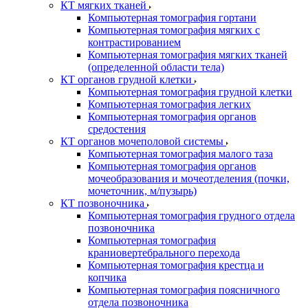
КТ мягких тканей
Компьютерная томография гортани
Компьютерная томография мягких с
контрастированием
Компьютерная томография мягких тканей
(определенной области тела)
КТ органов грудной клетки
Компьютерная томография грудной клетки
Компьютерная томография легких
Компьютерная томография органов
средостения
КТ органов мочеполовой системы
Компьютерная томография малого таза
Компьютерная томография органов
мочеобразования и мочеотделения (почки,
мочеточник, м/пузырь)
КТ позвоночника
Компьютерная томография грудного отдела
позвоночника
Компьютерная томография
краниовертебрального перехода
Компьютерная томография крестца и
копчика
Компьютерная томография поясничного
отдела позвоночника