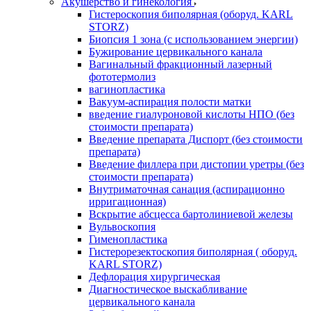
Акушерство и гинекология
Гистероскопия биполярная (оборуд. KARL
STORZ)
Биопсия 1 зона (с использованием энергии)
Бужирование цервикального канала
Вагинальный фракционный лазерный
фототермолиз
вагинопластика
Вакуум-аспирация полости матки
введение гиалуроновой кислоты НПО (без
стоимости препарата)
Введение препарата Диспорт (без стоимости
препарата)
Введение филлера при дистопии уретры (без
стоимости препарата)
Внутриматочная санация (аспирационно
ирригационная)
Вскрытие абсцесса бартолиниевой железы
Вульвоскопия
Гименопластика
Гистерорезектоскопия биполярная ( оборуд.
KARL STORZ)
Дефлорация хирургическая
Диагностическое выскабливание
цервикального канала