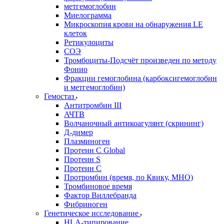
метгемоглобин
Миелограмма
Микроскопия крови на обнаружения LE
клеток
Ретикулоциты
СОЭ
Тромбоциты-Подсчёт произведен по методу
Фонио
Фракции гемоглобина (карбоксигемоглобин
и метгемоглобин)
Гемостаз
Антитромбин III
АЧТВ
Волчаночный антикоагулянт (скрининг)
Д-димер
Плазминоген
Протеин C Global
Протеин S
Протеин С
Протромбин (время, по Квику, МНО)
Тромбиновое время
Фактор Виллебранда
Фибриноген
Генетическое исследование
HLA-типирование