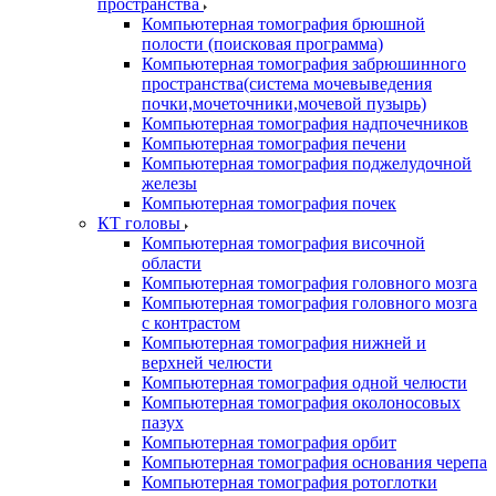
пространства
Компьютерная томография брюшной
полости (поисковая программа)
Компьютерная томография забрюшинного
пространства(система мочевыведения
почки,мочеточники,мочевой пузырь)
Компьютерная томография надпочечников
Компьютерная томография печени
Компьютерная томография поджелудочной
железы
Компьютерная томография почек
КТ головы
Компьютерная томография височной
области
Компьютерная томография головного мозга
Компьютерная томография головного мозга
с контрастом
Компьютерная томография нижней и
верхней челюсти
Компьютерная томография одной челюсти
Компьютерная томография околоносовых
пазух
Компьютерная томография орбит
Компьютерная томография основания черепа
Компьютерная томография ротоглотки