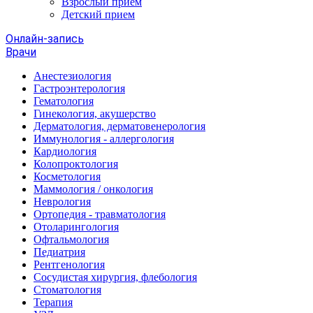
Взрослый прием
Детский прием
Онлайн-запись
Врачи
Анестезиология
Гастроэнтерология
Гематология
Гинекология, акушерство
Дерматология, дерматовенерология
Иммунология - аллергология
Кардиология
Колопроктология
Косметология
Маммология / онкология
Неврология
Ортопедия - травматология
Отоларингология
Офтальмология
Педиатрия
Рентгенология
Сосудистая хирургия, флебология
Стоматология
Терапия