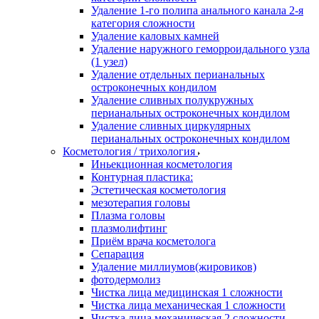
Удаление 1-го полипа анального канала 2-я
категория сложности
Удаление каловых камней
Удаление наружного геморроидального узла
(1 узел)
Удаление отдельных перианальных
остроконечных кондилом
Удаление сливных полукружных
перианальных остроконечных кондилом
Удаление сливных циркулярных
перианальных остроконечных кондилом
Косметология / трихология
Иньекционная косметология
Контурная пластика:
Эстетическая косметология
мезотерапия головы
Плазма головы
плазмолифтинг
Приём врача косметолога
Сепарация
Удаление миллиумов(жировиков)
фотодермолиз
Чистка лица медицинская 1 сложности
Чистка лица механическая 1 сложности
Чистка лица механическая 2 сложности