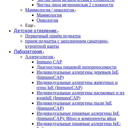
Чистка лица медицинская 2 сложности
Маммология / онкология
Маммология
Онкология
Еще
Детское отделение
Первичный приём педиатра
прием педиатра с заполнением санаторно-
курортной карты
Лаборатория
Аллергология
Immuno CAP
Диагностика пищевой непереносимости
Индивидуальные аллергены деревьев IgE
(ImmunoCAP)
Индивидуальные аллергены животных и
птиц IgE (ImmunoCAP)
Индивидуальные аллергены насекомых и их
ядовIgE (ImmunoCAP)
Индивидуальные аллергены пыли IgE
(ImmunoCAP)
Индивидуальные пищевые аллергены IgE
(ImmunoCAP): Яйцо и компоненты яйца
Индивидуальные пищевые аллергены IgE: