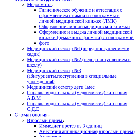
Медосмотр
Гигиеническое обучение и аттестация с
оформлением штампа и голограммы в
личной медицинской книжке (ЛМК)
Оформление личной медицинской книжки
Оформление и выдача личной медицинской
книжки (бумажного формата) с голограммой
фото
Медицинский осмотр №1(перед поступлением в
садик)
Медицинский осмотр №2 (перед поступлением в
школу)
Медицинский осмотр №3
(абитуриенты.поступления в специальные
учреждения0
Медицинский осмотр дети 1мес
Справка водительская (медкомиссия) категория
А,В.М
Справка водительская (медкомиссия) категория
С,Д,Е
Стоматология
Взрослый прием
Иммедиат протез из 3 единиц
Анестезия аппликационная(взрослый приём)
Анестезия