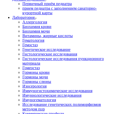
Первичный приём педиатра
прием педиатра с заполнением санаторно-
курортной карты
Лаборатория
Аллергология
Биохимия крови
Биохимия мочи
Витамины, жирные кислоты
Гематология
Гемостаз
Генетическое исследование
Гистологические исследования
Гистологические исследования пункционного
материала
Гомеостаз
Гормоны крови
Гормоны мочи
Гормоны слюны
Изосерология
Иммуногистохимические исследования
Имуннологические исследования
Имуногематология
Исследование генетических полиморфизмов
методом пцр
Коммерческие профили