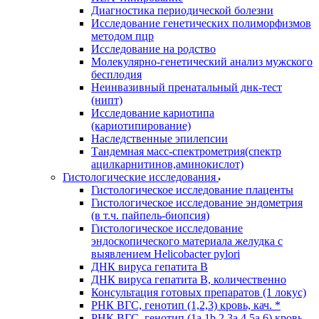
Диагностика периодической болезни
Исследование генетических полиморфизмов
методом пцр
Исследование на родство
Молекулярно-генетический анализ мужского
бесплодия
Неинвазивный пренатальный днк-тест
(нипт)
Исследование кариотипа
(кариотипирование)
Наследственные эпилепсии
Тандемная масс-спектрометрия(спектр
ацилкарнитинов,аминокислот)
Гистологические исследования
Гистологическое исследование плаценты
Гистологическое исследование эндометрия
(в т.ч. пайпель-биопсия)
Гистологическое исследование
эндоскопического материала желудка с
выявлением Helicobacter pylori
ДНК вируса гепатита B
ДНК вируса гепатита B, количественно
Консультация готовых препаратов (1 локус)
РНК ВГC, генотип (1,2,3) кровь, кач. *
РНК ВГC, генотип (1a,1b,2,3a,4,5a,6) кровь,