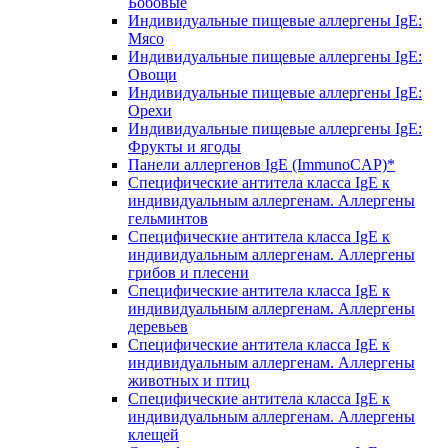
Бобовые
Индивидуальные пищевые аллергены IgE:
Мясо
Индивидуальные пищевые аллергены IgE:
Овощи
Индивидуальные пищевые аллергены IgE:
Орехи
Индивидуальные пищевые аллергены IgE:
Фрукты и ягоды
Панели аллергенов IgE (ImmunoCAP)*
Специфические антитела класса IgE к
индивидуальным аллергенам. Аллергены
гельминтов
Специфические антитела класса IgE к
индивидуальным аллергенам. Аллергены
грибов и плесени
Специфические антитела класса IgE к
индивидуальным аллергенам. Аллергены
деревьев
Специфические антитела класса IgE к
индивидуальным аллергенам. Аллергены
животных и птиц
Специфические антитела класса IgE к
индивидуальным аллергенам. Аллергены
клещей