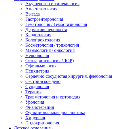
Акушерство и гинекология
Анестезиология
Выезда
Гастроэнтерология
Гематология / Гемостазиология
Дерматовенерология
Кардиология
Колопроктология
Косметология / трихология
Маммология / онкология
Неврология
Отоларингология (ЛОР)
Офтальмология
Психиатрия
Сердечно-сосудистая хирургия, флебология
Сестринское дело
Сурдология
Терапия
Травматология и ортопедия
Урология
Физиотерапия
Функциональная диагностика
Хирургия
Эндокринология
Детское отделение