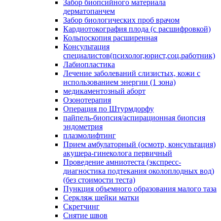
Забор биопсийного материала
дерматопанчем
Забор биологических проб врачом
Кардиотокография плода (с расшифровкой)
Кольпоскопия расширенная
Консультация
специалистов(психолог,юрист,соц.работник)
Лабиопластика
Лечение заболеваний слизистых, кожи с
использованием энергии (1 зона)
медикаментозный аборт
Озонотерапия
Операция по Штурмдорфу
пайпель-биопсия/аспирационная биопсия
эндометрия
плазмолифтинг
Прием амбулаторный (осмотр, консультация)
акушера-гинеколога первичный
Проведение амниотеста (экспресс-
диагностика подтекания околоплодных вод)
(без стоимости теста)
Пункция объемного образования малого таза
Серкляж шейки матки
Скретчинг
Снятие швов