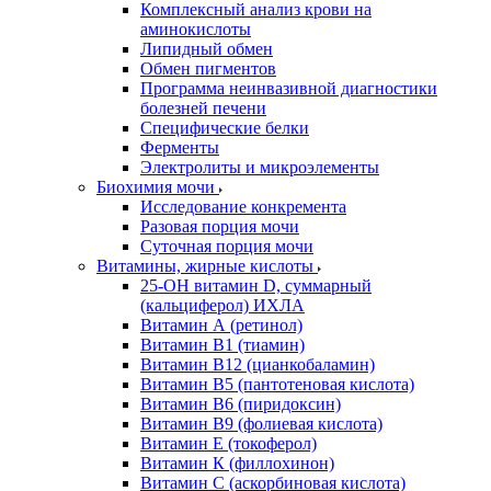
Комплексный анализ крови на
аминокислоты
Липидный обмен
Обмен пигментов
Программа неинвазивной диагностики
болезней печени
Специфические белки
Ферменты
Электролиты и микроэлементы
Биохимия мочи
Исследование конкремента
Разовая порция мочи
Суточная порция мочи
Витамины, жирные кислоты
25-OH витамин D, суммарный
(кальциферол) ИХЛА
Витамин А (ретинол)
Витамин В1 (тиамин)
Витамин В12 (цианкобаламин)
Витамин В5 (пантотеновая кислота)
Витамин В6 (пиридоксин)
Витамин В9 (фолиевая кислота)
Витамин Е (токоферол)
Витамин К (филлохинон)
Витамин С (аскорбиновая кислота)