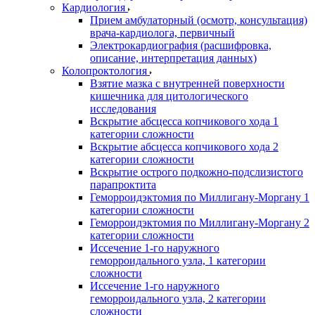
Кардиология
Прием амбулаторный (осмотр, консультация)
врача-кардиолога, первичный
Электрокардиография (расшифровка,
описание, интерпретация данных)
Колопроктология
Взятие мазка с внутренней поверхности
кишечника для цитологического
исследования
Вскрытие абсцесса копчикового хода 1
категории сложности
Вскрытие абсцесса копчикового хода 2
категории сложности
Вскрытие острого подкожно-подслизистого
парапроктита
Геморроидэктомия по Миллигану-Моргану 1
категории сложности
Геморроидэктомия по Миллигану-Моргану 2
категории сложности
Иссечение 1-го наружного
геморроидального узла, 1 категории
сложности
Иссечение 1-го наружного
геморроидального узла, 2 категории
сложности