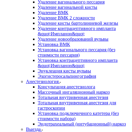
Удаление вагинального пессария
Удаление вагинальной кисты
Удаление ВМК
Удаление ВМК 2 сложности
Удаление кисты бартолиниевой железы
Удаление контрацептивного импланта
&quot;Импланон&quot;
Удаление новообразований вульвы
Установка ВМК
Установка вагинального пессария (без
стоимости пессария)
Установка контрацептивного импланта
&quot;Импланон&quot;
Энуклеация кисты вульвы
Эхогистеросальпингография
Анестезиология
Консультация анестезиолога
Массочный ингаляционный наркоз
Тотальная внутривенная анестезия
Тотальная внутривенная анестезия для
гастроскопии
Установка подключичного катетера (без
стоимости набора)
Эндотрахеальный (интубационный) наркоз
Выезда