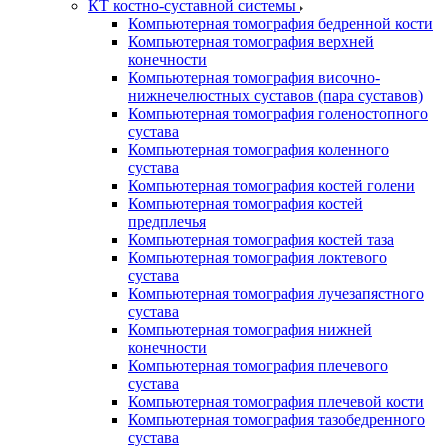
КТ костно-суставной системы
Компьютерная томография бедренной кости
Компьютерная томография верхней
конечности
Компьютерная томография височно-
нижнечелюстных суставов (пара суставов)
Компьютерная томография голеностопного
сустава
Компьютерная томография коленного
сустава
Компьютерная томография костей голени
Компьютерная томография костей
предплечья
Компьютерная томография костей таза
Компьютерная томография локтевого
сустава
Компьютерная томография лучезапястного
сустава
Компьютерная томография нижней
конечности
Компьютерная томография плечевого
сустава
Компьютерная томография плечевой кости
Компьютерная томография тазобедренного
сустава