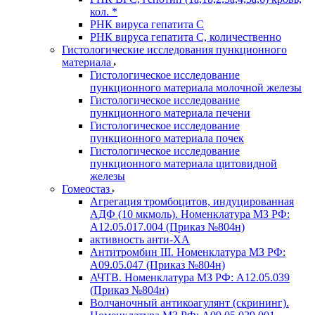
кол. *
РНК вируса гепатита C
РНК вируса гепатита C, количественно
Гистологические исследования пункционного
материала
Гистологическое исследование
пункционного материала молочной железы
Гистологическое исследование
пункционного материала печени
Гистологическое исследование
пункционного материала почек
Гистологическое исследование
пункционного материала щитовидной
железы
Гомеостаз
Агрегация тромбоцитов, индуцированная
АДФ (10 мкмоль). Номенклатура МЗ РФ:
A12.05.017.004 (Приказ №804н)
активность анти-ХА
Антитромбин III. Номенклатура МЗ РФ:
A09.05.047 (Приказ №804н)
АЧТВ. Номенклатура МЗ РФ: A12.05.039
(Приказ №804н)
Волчаночный антикоагулянт (скрининг).