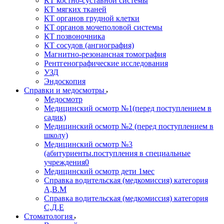
КТ костно-суставной системы
КТ мягких тканей
КТ органов грудной клетки
КТ органов мочеполовой системы
КТ позвоночника
КТ сосудов (ангиография)
Магнитно-резонансная томография
Рентгенографические исследования
УЗД
Эндоскопия
Справки и медосмотры
Медосмотр
Медицинский осмотр №1(перед поступлением в
садик)
Медицинский осмотр №2 (перед поступлением в
школу)
Медицинский осмотр №3
(абитуриенты.поступления в специальные
учреждения0
Медицинский осмотр дети 1мес
Справка водительская (медкомиссия) категория
А,В.М
Справка водительская (медкомиссия) категория
С,Д,Е
Стоматология