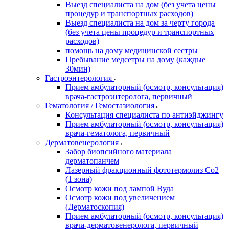
Выезд специалиста на дом (без учета цены
процедур и транспортных расходов)
Выезд специалиста на дом за черту города
(без учета цены процедур и транспортных
расходов)
помощь на дому медицинской сестры
Пребывание медсетры на дому (каждые
30мин)
Гастроэнтерология
Прием амбулаторный (осмотр, консультация)
врача-гастроэнтеролога, первичный
Гематология / Гемостазиология
Консультация специалиста по антиэйджингу
Прием амбулаторный (осмотр, консультация)
врача-гематолога, первичный
Дерматовенерология
Забор биопсийного материала
дерматопанчем
Лазерный фракционный фототермолиз Со2
(1 зона)
Осмотр кожи под лампой Вуда
Осмотр кожи под увеличением
(Дерматоскопия)
Прием амбулаторный (осмотр, консультация)
врача-дерматовенеролога, первичный