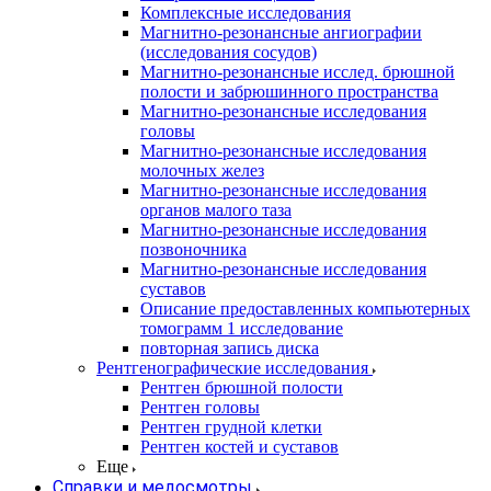
Комплексные исследования
Магнитно-резонансные ангиографии
(исследования сосудов)
Магнитно-резонансные исслед. брюшной
полости и забрюшинного пространства
Магнитно-резонансные исследования
головы
Магнитно-резонансные исследования
молочных желез
Магнитно-резонансные исследования
органов малого таза
Магнитно-резонансные исследования
позвоночника
Магнитно-резонансные исследования
суставов
Описание предоставленных компьютерных
томограмм 1 исследование
повторная запись диска
Рентгенографические исследования
Рентген брюшной полости
Рентген головы
Рентген грудной клетки
Рентген костей и суставов
Еще
Справки и медосмотры