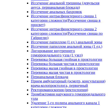
Иссечение анальной трещины (девульсия
ануса, перианальная блокада)
Иссечение анальных бахромок
Иссечение интрасфинктерного свища 1
категории сложности(Рассечение свища в
просвет)
Иссечение интрасфинктерного свища 2
категории сложности(Рассечение свища по
Габриелю)
Иссечение папиллом (1 ед.) анальной зоны
Иссечение папиллом анальной зоны (1 ед.)
Лигирование внутреннего
геморроидального узла (1 узел)
Перевязка большая гнойная в проктологии
Перевязка большая чистая в проктологии
Перевязка малая гнойная в проктологии
Перевязка малая чистая в проктологии
Перианальная блокада
Прием амбулаторный (осмотр, консультация)
врача-колопроктолога, первичный
Ректороманоскопия (ректоспопия)
Тромбэктомия наружного геморроидального
узла
Удаление 1-го полипа анального канала 1
категории сложности