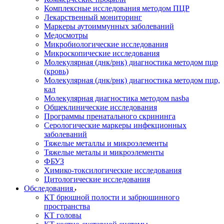
Комплексные исследования методом ПЦР
Лекарственный мониторинг
Маркеры аутоиммунных заболеваний
Медосмотры
Микробиологические исследования
Микроскопические исследования
Молекулярная (днк/рнк) диагностика методом пцр
(кровь)
Молекулярная (днк/рнк) диагностика методом пцр,
кал
Молекулярная диагностика методом nasba
Общеклинические исследования
Программы пренатального скрининга
Серологические маркеры инфекционных
заболеваний
Тяжелые металлы и микроэлементы
Тяжелые металы и микроэлементы
ФБУЗ
Химико-токсилогические исследования
Цитологические исследования
Обследования
КТ брюшной полости и забрюшинного
пространства
КТ головы