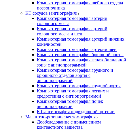
Компьютерная томография шейного отдела
позвоночника
КТ сосудов (ангиография)
Компьютерная томография артерий
головного мозга
Компьютерная томография артерий
головного мозга и шеи
Компьютерная томография артерий нижних
конечностей
Компьютерная томография артерий шеи
Компьютерная томография брюшной аорты
Компьютерная томография гепатобилиарной
зоны с ангиопрограммой
Компьютерная томография грудного и
брюшного отделов аорты с
ангиопрограммой
Компьютерная томография грудной аорты
Компьютерная томография легких и
средостения с ангиопрограммой
Компьютерная томография почек
ангиопрограммой
КТ-ангиография подвздошной артерии
Магнитно-резонансная томография
Дообследование с применением
контрастного вещества