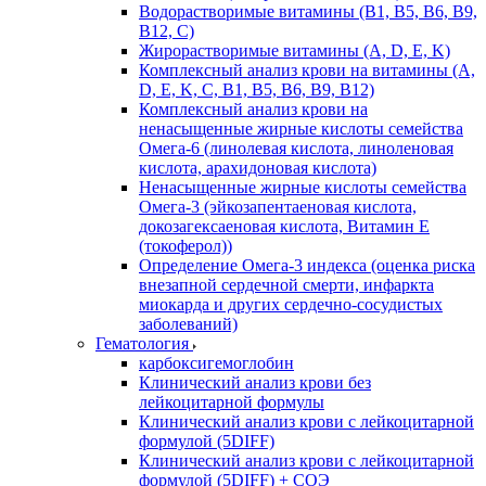
Водорастворимые витамины (B1, B5, B6, В9,
В12, С)
Жирорастворимые витамины (A, D, E, K)
Комплексный анализ крови на витамины (A,
D, E, K, C, B1, B5, B6, В9, B12)
Комплексный анализ крови на
ненасыщенные жирные кислоты семейства
Омега-6 (линолевая кислота, линоленовая
кислота, арахидоновая кислота)
Ненасыщенные жирные кислоты семейства
Омега-3 (эйкозапентаеновая кислота,
докозагексаеновая кислота, Витамин E
(токоферол))
Определение Омега-3 индекса (оценка риска
внезапной сердечной смерти, инфаркта
миокарда и других сердечно-сосудистых
заболеваний)
Гематология
карбоксигемоглобин
Клинический анализ крови без
лейкоцитарной формулы
Клинический анализ крови с лейкоцитарной
формулой (5DIFF)
Клинический анализ крови с лейкоцитарной
формулой (5DIFF) + СОЭ