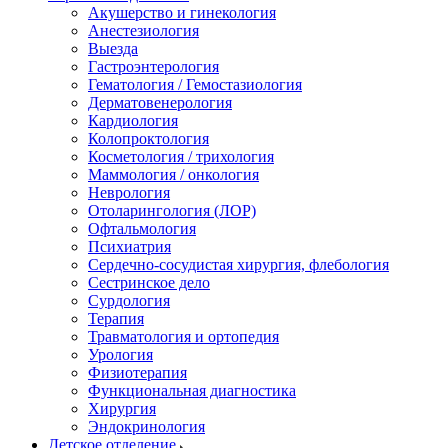
Акушерство и гинекология
Анестезиология
Выезда
Гастроэнтерология
Гематология / Гемостазиология
Дерматовенерология
Кардиология
Колопроктология
Косметология / трихология
Маммология / онкология
Неврология
Отоларингология (ЛОР)
Офтальмология
Психиатрия
Сердечно-сосудистая хирургия, флебология
Сестринское дело
Сурдология
Терапия
Травматология и ортопедия
Урология
Физиотерапия
Функциональная диагностика
Хирургия
Эндокринология
Детское отделение