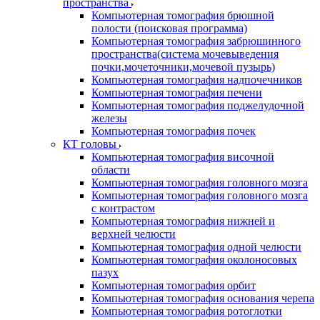
пространства
Компьютерная томография брюшной
полости (поисковая программа)
Компьютерная томография забрюшинного
пространства(система мочевыведения
почки,мочеточники,мочевой пузырь)
Компьютерная томография надпочечников
Компьютерная томография печени
Компьютерная томография поджелудочной
железы
Компьютерная томография почек
КТ головы
Компьютерная томография височной
области
Компьютерная томография головного мозга
Компьютерная томография головного мозга
с контрастом
Компьютерная томография нижней и
верхней челюсти
Компьютерная томография одной челюсти
Компьютерная томография околоносовых
пазух
Компьютерная томография орбит
Компьютерная томография основания черепа
Компьютерная томография ротоглотки