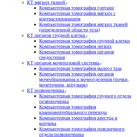
КТ мягких тканей
Компьютерная томография гортани
Компьютерная томография мягких с
контрастированием
Компьютерная томография мягких тканей
(определенной области тела)
КТ органов грудной клетки
Компьютерная томография грудной клетки
Компьютерная томография легких
Компьютерная томография органов
средостения
КТ органов мочеполовой системы
Компьютерная томография малого таза
Компьютерная томография органов
мочеобразования и мочеотделения (почки,
мочеточник, м/пузырь)
КТ позвоночника
Компьютерная томография грудного отдела
позвоночника
Компьютерная томография
краниовертебрального перехода
Компьютерная томография крестца и
копчика
Компьютерная томография поясничного
отдела позвоночника