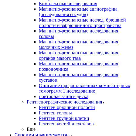
Комплексные исследования
Магнитно-резонансные ангиографии
(исследования сосудов)
Магнитно-резонансные исслед. брюшной
полости и забрюшинного пространства
Магнитно-резонансные исследования
головы
Магнитно-резонансные исследования
молочных желез
Магнитно-резонансные исследования
органов малого таза
Магнитно-резонансные исследования
позвоночника
Магнитно-резонансные исследования
суставов
Описание предоставленных компьютерных
томограмм 1 исследование
повторная запись диска
Рентгенографические исследования
Рентген брюшной полости
Рентген головы
Рентген грудной клетки
Рентген костей и суставов
Еще
Справки и медосмотры