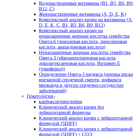
Водорастворимые витамины (B1, B5, B6, В9,
В12, С)
Жирорастворимые витамины (A, D, E, K)
Комплексный анализ крови на витамины (A,
D, E, K, C, B1, B5, B6, В9, B12)
Комплексный анализ крови на
ненасыщенные жирные кислоты семейства
Омега-6 (линолевая кислота, линоленовая
кислота, арахидоновая кислота)
Ненасыщенные жирные кислоты семейства
Омега-3 (эйкозапентаеновая кислота,
докозагексаеновая кислота, Витамин E
(токоферол))
Определение Омега-3 индекса (оценка риска
внезапной сердечной смерти, инфаркта
миокарда и других сердечно-сосудистых
заболеваний)
Гематология
карбоксигемоглобин
Клинический анализ крови без
лейкоцитарной формулы
Клинический анализ крови с лейкоцитарной
формулой (5DIFF)
Клинический анализ крови с лейкоцитарной
формулой (5DIFF) + СОЭ