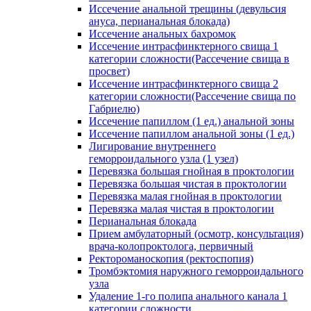
Иссечение анальной трещины (девульсия
ануса, перианальная блокада)
Иссечение анальных бахромок
Иссечение интрасфинктерного свища 1
категории сложности(Рассечение свища в
просвет)
Иссечение интрасфинктерного свища 2
категории сложности(Рассечение свища по
Габриелю)
Иссечение папиллом (1 ед.) анальной зоны
Иссечение папиллом анальной зоны (1 ед.)
Лигирование внутреннего
геморроидального узла (1 узел)
Перевязка большая гнойная в проктологии
Перевязка большая чистая в проктологии
Перевязка малая гнойная в проктологии
Перевязка малая чистая в проктологии
Перианальная блокада
Прием амбулаторный (осмотр, консультация)
врача-колопроктолога, первичный
Ректороманоскопия (ректоспопия)
Тромбэктомия наружного геморроидального
узла
Удаление 1-го полипа анального канала 1
категории сложности