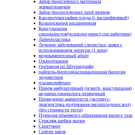
Забор биопсийного материала
дерматопанчем
Забор биологических проб врачом
Кардиотокография плода (с расшифровкой)
Кольпоскопия расширенная
Консультация
специалистов(психолог,юрист,соц.работник)
Лабиопластика
Лечение заболеваний слизистых, кожи с
использованием энергии (1 зона)
медикаментозный аборт
Озонотерапия
Операция по Штурмдорфу
пайпель-биопсия/аспирационная биопсия
эндометрия
плазмолифтинг
Прием амбулаторный (осмотр, консультация)
акушера-гинеколога первичный
Проведение амниотеста (экспресс-
диагностика подтекания околоплодных вод)
(без стоимости теста)
Пункция объемного образования малого таза
Серкляж шейки матки
Скретчинг
Снятие швов