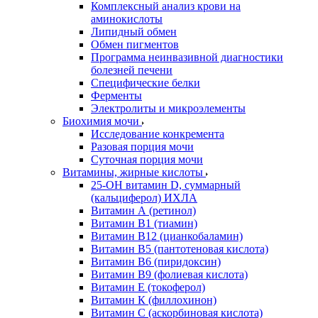
Комплексный анализ крови на
аминокислоты
Липидный обмен
Обмен пигментов
Программа неинвазивной диагностики
болезней печени
Специфические белки
Ферменты
Электролиты и микроэлементы
Биохимия мочи
Исследование конкремента
Разовая порция мочи
Суточная порция мочи
Витамины, жирные кислоты
25-OH витамин D, суммарный
(кальциферол) ИХЛА
Витамин А (ретинол)
Витамин В1 (тиамин)
Витамин В12 (цианкобаламин)
Витамин В5 (пантотеновая кислота)
Витамин В6 (пиридоксин)
Витамин В9 (фолиевая кислота)
Витамин Е (токоферол)
Витамин К (филлохинон)
Витамин С (аскорбиновая кислота)