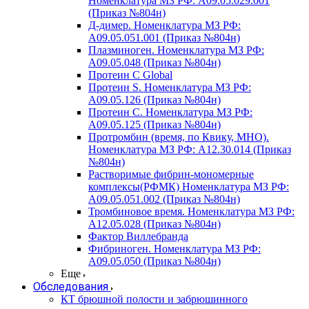
Номенклатура МЗ РФ: A09.05.029.001
(Приказ №804н)
Д-димер. Номенклатура МЗ РФ:
A09.05.051.001 (Приказ №804н)
Плазминоген. Номенклатура МЗ РФ:
A09.05.048 (Приказ №804н)
Протеин C Global
Протеин S. Номенклатура МЗ РФ:
A09.05.126 (Приказ №804н)
Протеин С. Номенклатура МЗ РФ:
A09.05.125 (Приказ №804н)
Протромбин (время, по Квику, МНО).
Номенклатура МЗ РФ: A12.30.014 (Приказ
№804н)
Растворимые фибрин-мономерные
комплексы(РФМК) Номенклатура МЗ РФ:
A09.05.051.002 (Приказ №804н)
Тромбиновое время. Номенклатура МЗ РФ:
A12.05.028 (Приказ №804н)
Фактор Виллебранда
Фибриноген. Номенклатура МЗ РФ:
A09.05.050 (Приказ №804н)
Еще
Обследования
КТ брюшной полости и забрюшинного