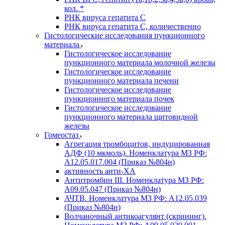
кол. *
РНК вируса гепатита C
РНК вируса гепатита C, количественно
Гистологические исследования пункционного
материала
Гистологическое исследование
пункционного материала молочной железы
Гистологическое исследование
пункционного материала печени
Гистологическое исследование
пункционного материала почек
Гистологическое исследование
пункционного материала щитовидной
железы
Гомеостаз
Агрегация тромбоцитов, индуцированная
АДФ (10 мкмоль). Номенклатура МЗ РФ:
A12.05.017.004 (Приказ №804н)
активность анти-ХА
Антитромбин III. Номенклатура МЗ РФ:
A09.05.047 (Приказ №804н)
АЧТВ. Номенклатура МЗ РФ: A12.05.039
(Приказ №804н)
Волчаночный антикоагулянт (скрининг).