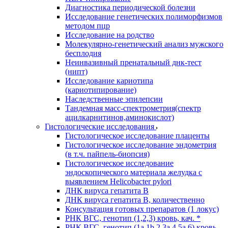
Диагностика периодической болезни
Исследование генетических полиморфизмов
методом пцр
Исследование на родство
Молекулярно-генетический анализ мужского
бесплодия
Неинвазивный пренатальный днк-тест
(нипт)
Исследование кариотипа
(кариотипирование)
Наследственные эпилепсии
Тандемная масс-спектрометрия(спектр
ацилкарнитинов,аминокислот)
Гистологические исследования
Гистологическое исследование плаценты
Гистологическое исследование эндометрия
(в т.ч. пайпель-биопсия)
Гистологическое исследование
эндоскопического материала желудка с
выявлением Helicobacter pylori
ДНК вируса гепатита B
ДНК вируса гепатита B, количественно
Консультация готовых препаратов (1 локус)
РНК ВГC, генотип (1,2,3) кровь, кач. *
РНК ВГC, генотип (1a,1b,2,3a,4,5a,6) кровь,