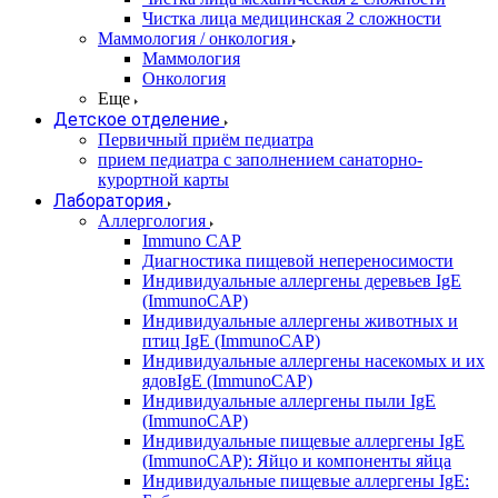
Чистка лица медицинская 2 сложности
Маммология / онкология
Маммология
Онкология
Еще
Детское отделение
Первичный приём педиатра
прием педиатра с заполнением санаторно-
курортной карты
Лаборатория
Аллергология
Immuno CAP
Диагностика пищевой непереносимости
Индивидуальные аллергены деревьев IgE
(ImmunoCAP)
Индивидуальные аллергены животных и
птиц IgE (ImmunoCAP)
Индивидуальные аллергены насекомых и их
ядовIgE (ImmunoCAP)
Индивидуальные аллергены пыли IgE
(ImmunoCAP)
Индивидуальные пищевые аллергены IgE
(ImmunoCAP): Яйцо и компоненты яйца
Индивидуальные пищевые аллергены IgE: