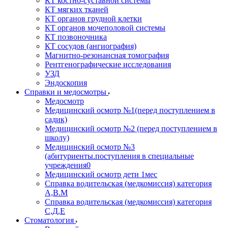
КТ костно-суставной системы
КТ мягких тканей
КТ органов грудной клетки
КТ органов мочеполовой системы
КТ позвоночника
КТ сосудов (ангиография)
Магнитно-резонансная томография
Рентгенографические исследования
УЗД
Эндоскопия
Справки и медосмотры
Медосмотр
Медицинский осмотр №1(перед поступлением в
садик)
Медицинский осмотр №2 (перед поступлением в
школу)
Медицинский осмотр №3
(абитуриенты.поступления в специальные
учреждения0
Медицинский осмотр дети 1мес
Справка водительская (медкомиссия) категория
А,В.М
Справка водительская (медкомиссия) категория
С,Д,Е
Стоматология