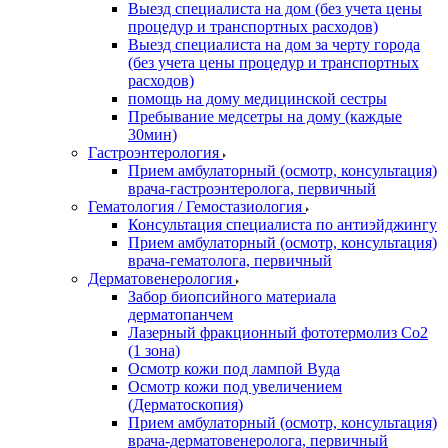
Выезд специалиста на дом (без учета цены
процедур и транспортных расходов)
Выезд специалиста на дом за черту города
(без учета цены процедур и транспортных
расходов)
помощь на дому медицинской сестры
Пребывание медсетры на дому (каждые
30мин)
Гастроэнтерология
Прием амбулаторный (осмотр, консультация)
врача-гастроэнтеролога, первичный
Гематология / Гемостазиология
Консультация специалиста по антиэйджингу
Прием амбулаторный (осмотр, консультация)
врача-гематолога, первичный
Дерматовенерология
Забор биопсийного материала
дерматопанчем
Лазерный фракционный фототермолиз Со2
(1 зона)
Осмотр кожи под лампой Вуда
Осмотр кожи под увеличением
(Дерматоскопия)
Прием амбулаторный (осмотр, консультация)
врача-дерматовенеролога, первичный