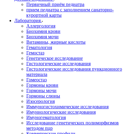
Первичный приём педиатра
прием педиатра с заполнением санаторно-
курортной карты
Лаборатория
Аллергология
Биохимия крови
Биохимия мочи
Витамины, жирные кислоты
Гематология
Гемостаз
Генетическое исследование
Гистологические исследования
Гистологические исследования пункционного
материала
Гомеостаз
Гормоны крови
Гормоны мочи
Гормоны слюны
Изосерология
Иммуногистохимические исследования
Имуннологические исследования
Имуногематология
Исследование генетических полиморфизмов
методом пцр
Коммерческие профили