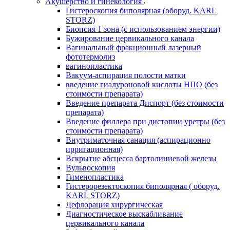
Акушерство и гинекология
Гистероскопия биполярная (оборуд. KARL
STORZ)
Биопсия 1 зона (с использованием энергии)
Бужирование цервикального канала
Вагинальный фракционный лазерный
фототермолиз
вагинопластика
Вакуум-аспирация полости матки
введение гиалуроновой кислоты НПО (без
стоимости препарата)
Введение препарата Диспорт (без стоимости
препарата)
Введение филлера при дистопии уретры (без
стоимости препарата)
Внутриматочная санация (аспирационно
ирригационная)
Вскрытие абсцесса бартолиниевой железы
Вульвоскопия
Гименопластика
Гистерорезектоскопия биполярная ( оборуд.
KARL STORZ)
Дефлорация хирургическая
Диагностическое выскабливание
цервикального канала