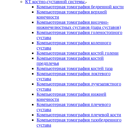
КТ костно-суставной системы
Компьютерная томография бедренной кости
Компьютерная томография верхней
конечности
Компьютерная томография височно-
нижнечелюстных суставов (пара суставов)
Компьютерная томография голеностопного
сустава
Компьютерная томография коленного
сустава
Компьютерная томография костей голени
Компьютерная томография костей
предплечья
Компьютерная томография костей таза
Компьютерная томография локтевого
сустава
Компьютерная томография лучезапястного
сустава
Компьютерная томография нижней
конечности
Компьютерная томография плечевого
сустава
Компьютерная томография плечевой кости
Компьютерная томография тазобедренного
сустава