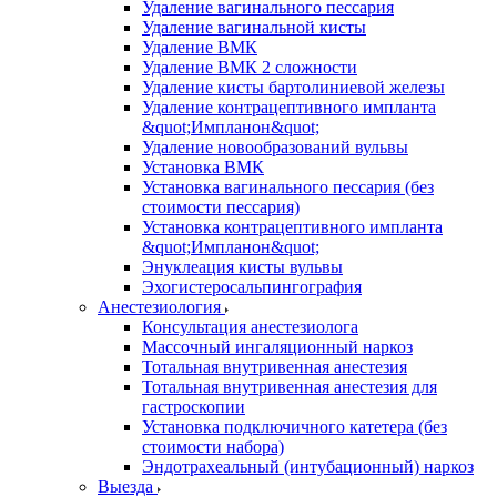
Удаление вагинального пессария
Удаление вагинальной кисты
Удаление ВМК
Удаление ВМК 2 сложности
Удаление кисты бартолиниевой железы
Удаление контрацептивного импланта
&quot;Импланон&quot;
Удаление новообразований вульвы
Установка ВМК
Установка вагинального пессария (без
стоимости пессария)
Установка контрацептивного импланта
&quot;Импланон&quot;
Энуклеация кисты вульвы
Эхогистеросальпингография
Анестезиология
Консультация анестезиолога
Массочный ингаляционный наркоз
Тотальная внутривенная анестезия
Тотальная внутривенная анестезия для
гастроскопии
Установка подключичного катетера (без
стоимости набора)
Эндотрахеальный (интубационный) наркоз
Выезда