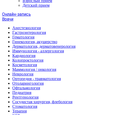
Взрослый прием
Детский прием
Онлайн-запись
Врачи
Анестезиология
Гастроэнтерология
Гематология
Гинекология, акушерство
Дерматология, дерматовенерология
Иммунология - аллергология
Кардиология
Колопроктология
Косметология
Маммология / онкология
Неврология
Ортопедия - травматология
Отоларингология
Офтальмология
Педиатрия
Рентгенология
Сосудистая хирургия, флебология
Стоматология
Терапия