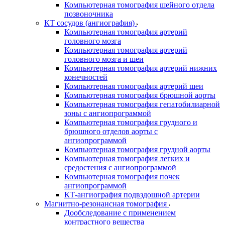
Компьютерная томография шейного отдела
позвоночника
КТ сосудов (ангиография)
Компьютерная томография артерий
головного мозга
Компьютерная томография артерий
головного мозга и шеи
Компьютерная томография артерий нижних
конечностей
Компьютерная томография артерий шеи
Компьютерная томография брюшной аорты
Компьютерная томография гепатобилиарной
зоны с ангиопрограммой
Компьютерная томография грудного и
брюшного отделов аорты с
ангиопрограммой
Компьютерная томография грудной аорты
Компьютерная томография легких и
средостения с ангиопрограммой
Компьютерная томография почек
ангиопрограммой
КТ-ангиография подвздошной артерии
Магнитно-резонансная томография
Дообследование с применением
контрастного вещества