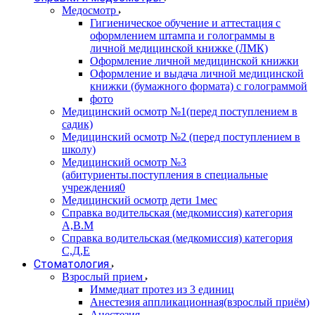
Медосмотр
Гигиеническое обучение и аттестация с
оформлением штампа и голограммы в
личной медицинской книжке (ЛМК)
Оформление личной медицинской книжки
Оформление и выдача личной медицинской
книжки (бумажного формата) с голограммой
фото
Медицинский осмотр №1(перед поступлением в
садик)
Медицинский осмотр №2 (перед поступлением в
школу)
Медицинский осмотр №3
(абитуриенты.поступления в специальные
учреждения0
Медицинский осмотр дети 1мес
Справка водительская (медкомиссия) категория
А,В.М
Справка водительская (медкомиссия) категория
С,Д,Е
Стоматология
Взрослый прием
Иммедиат протез из 3 единиц
Анестезия аппликационная(взрослый приём)
Анестезия