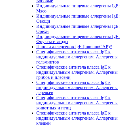
Бобовые
Индивидуальные пищевые аллергены IgE:
Мясо
Индивидуальные пищевые аллергены IgE:
Овощи
Индивидуальные пищевые аллергены IgE:
Орехи
Индивидуальные пищевые аллергены IgE:
Фрукты и ягоды
Панели аллергенов IgE (ImmunoCAP)*
Специфические антитела класса IgE к
индивидуальным аллергенам. Аллергены
гельминтов
Специфические антитела класса IgE к
индивидуальным аллергенам. Аллергены
грибов и плесени
Специфические антитела класса IgE к
индивидуальным аллергенам. Аллергены
деревьев
Специфические антитела класса IgE к
индивидуальным аллергенам. Аллергены
животных и птиц
Специфические антитела класса IgE к
индивидуальным аллергенам. Аллергены
клещей