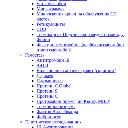
метгемоглобин
Миелограмма
Микроскопия крови на обнаружения LE
клеток
Ретикулоциты
СОЭ
Тромбоциты-Подсчёт произведен по методу
Фонио
Фракции гемоглобина (карбоксигемоглобин
и метгемоглобин)
Гемостаз
Антитромбин III
АЧТВ
Волчаночный антикоагулянт (скрининг)
Д-димер
Плазминоген
Протеин C Global
Протеин S
Протеин С
Протромбин (время, по Квику, МНО)
Тромбиновое время
Фактор Виллебранда
Фибриноген
Генетическое исследование
HLA-типирование