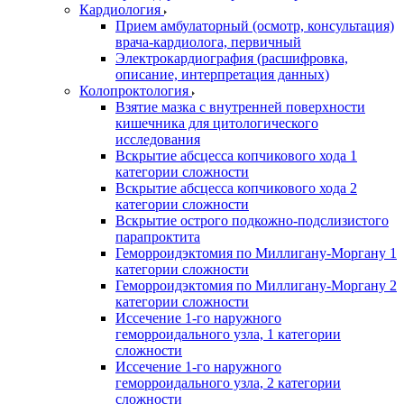
Кардиология
Прием амбулаторный (осмотр, консультация)
врача-кардиолога, первичный
Электрокардиография (расшифровка,
описание, интерпретация данных)
Колопроктология
Взятие мазка с внутренней поверхности
кишечника для цитологического
исследования
Вскрытие абсцесса копчикового хода 1
категории сложности
Вскрытие абсцесса копчикового хода 2
категории сложности
Вскрытие острого подкожно-подслизистого
парапроктита
Геморроидэктомия по Миллигану-Моргану 1
категории сложности
Геморроидэктомия по Миллигану-Моргану 2
категории сложности
Иссечение 1-го наружного
геморроидального узла, 1 категории
сложности
Иссечение 1-го наружного
геморроидального узла, 2 категории
сложности