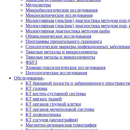
Медосмотры
Микробиологические исследования
Микроскопические исследования
Молекулярная (днк/рнк) диагностика методом пцр (
Молекулярная (днк/рнк) диагностика методом пцр, 
Молекулярная диагностика методом nasba
Общеклинические исследования
Программы пренатального скрининга
Серологические маркеры инфекционных заболеван
Тяжелые металлы и микроэлементы
Тяжелые металы и микроэлементы
ФБУЗ
Химико-токсилогические исследования
Цитологические исследования
Обследования
КТ брюшной полости и забрюшинного пространств
КТ головы
КТ костно-суставной системы
КТ мягких тканей
КТ органов грудной клетки
КТ органов мочеполовой системы
КТ позвоночника
КТ сосудов (ангиография)
Магнитно-резонансная томография