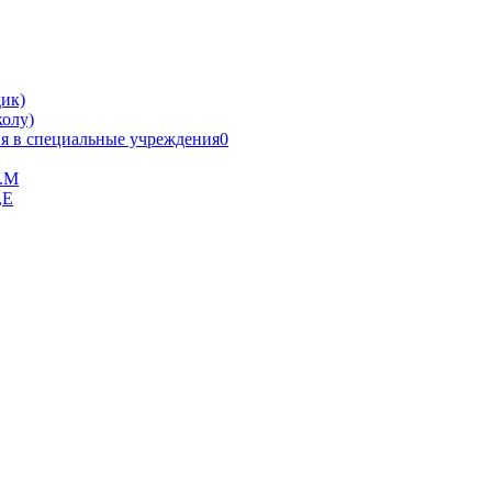
ик)
олу)
я в специальные учреждения0
В.М
,Е