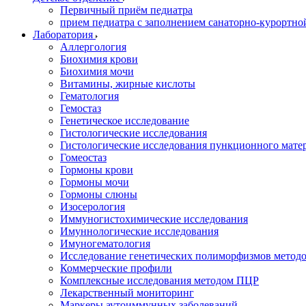
Первичный приём педиатра
прием педиатра с заполнением санаторно-курортно
Лаборатория
Аллергология
Биохимия крови
Биохимия мочи
Витамины, жирные кислоты
Гематология
Гемостаз
Генетическое исследование
Гистологические исследования
Гистологические исследования пункционного мате
Гомеостаз
Гормоны крови
Гормоны мочи
Гормоны слюны
Изосерология
Иммуногистохимические исследования
Имуннологические исследования
Имуногематология
Исследование генетических полиморфизмов метод
Коммерческие профили
Комплексные исследования методом ПЦР
Лекарственный мониторинг
Маркеры аутоиммунных заболеваний