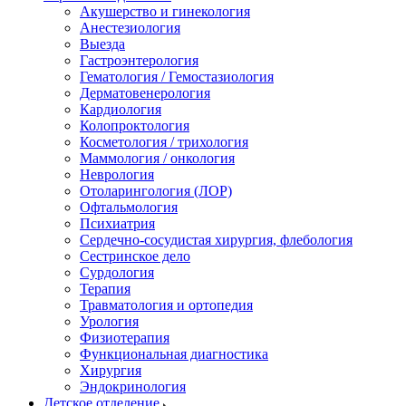
Акушерство и гинекология
Анестезиология
Выезда
Гастроэнтерология
Гематология / Гемостазиология
Дерматовенерология
Кардиология
Колопроктология
Косметология / трихология
Маммология / онкология
Неврология
Отоларингология (ЛОР)
Офтальмология
Психиатрия
Сердечно-сосудистая хирургия, флебология
Сестринское дело
Сурдология
Терапия
Травматология и ортопедия
Урология
Физиотерапия
Функциональная диагностика
Хирургия
Эндокринология
Детское отделение