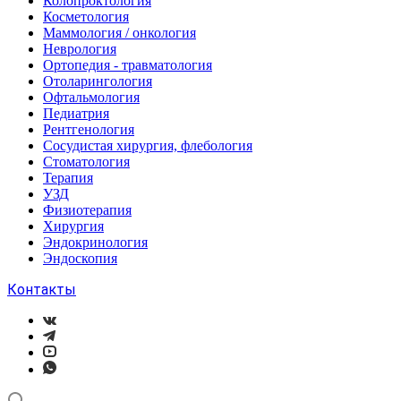
Колопроктология
Косметология
Маммология / онкология
Неврология
Ортопедия - травматология
Отоларингология
Офтальмология
Педиатрия
Рентгенология
Сосудистая хирургия, флебология
Стоматология
Терапия
УЗД
Физиотерапия
Хирургия
Эндокринология
Эндоскопия
Контакты