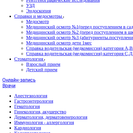
Рентгенографические исследования
УЗД
Эндоскопия
Справки и медосмотры
Медосмотр
Медицинский осмотр №1(перед поступлением в сад
Медицинский осмотр №2 (перед поступлением в шк
Медицинский осмотр №3 (абитуриенты.поступлени
Медицинский осмотр дети 1мес
Справка водительская (медкомиссия) категория А,
Справка водительская (медкомиссия) категория С,Д
Стоматология
Взрослый прием
Детский прием
Онлайн-запись
Врачи
Анестезиология
Гастроэнтерология
Гематология
Гинекология, акушерство
Дерматология, дерматовенерология
Иммунология - аллергология
Кардиология