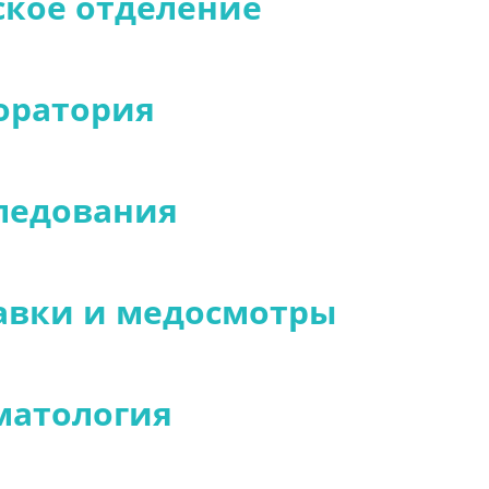
ское отделение
оратория
ледования
авки и медосмотры
матология