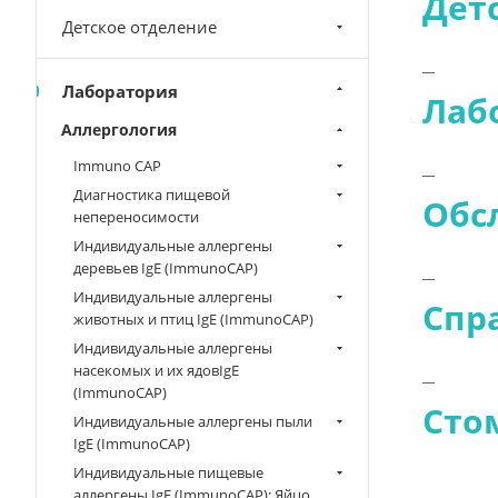
Дет
Детское отделение
Лаборатория
Лаб
Аллергология
Immuno CAP
Диагностика пищевой
Обс
непереносимости
Индивидуальные аллергены
деревьев IgE (ImmunoCAP)
Индивидуальные аллергены
Спр
животных и птиц IgE (ImmunoCAP)
Индивидуальные аллергены
насекомых и их ядовIgE
(ImmunoCAP)
Сто
Индивидуальные аллергены пыли
IgE (ImmunoCAP)
Индивидуальные пищевые
аллергены IgE (ImmunoCAP): Яйцо