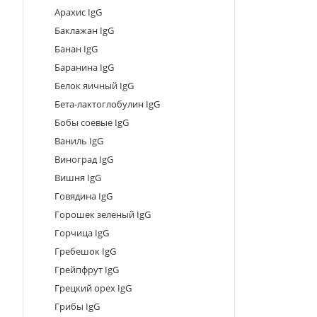
Арахис IgG
Баклажан IgG
Банан IgG
Баранина IgG
Белок яичный IgG
Бета-лактоглобулин IgG
Бобы соевые IgG
Ваниль IgG
Виноград IgG
Вишня IgG
Говядина IgG
Горошек зеленый IgG
Горчица IgG
Гребешок IgG
Грейпфрут IgG
Грецкий орех IgG
Грибы IgG