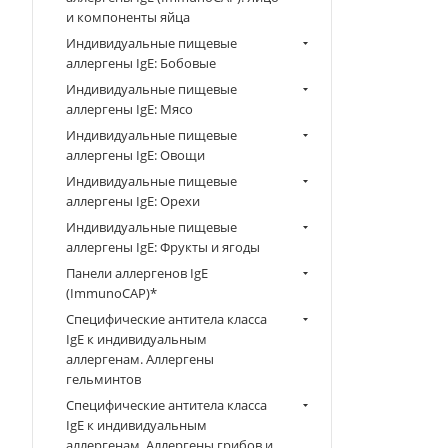
и компоненты яйца
Индивидуальные пищевые
аллергены IgE: Бобовые
Индивидуальные пищевые
аллергены IgE: Мясо
Индивидуальные пищевые
аллергены IgE: Овощи
Индивидуальные пищевые
аллергены IgE: Орехи
Индивидуальные пищевые
аллергены IgE: Фрукты и ягоды
Панели аллергенов IgE
(ImmunoCAP)*
Специфические антитела класса
IgE к индивидуальным
аллергенам. Аллергены
гельминтов
Специфические антитела класса
IgE к индивидуальным
аллергенам. Аллергены грибов и