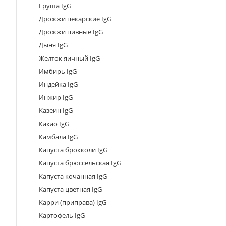
Груша IgG
Дрожжи пекарские IgG
Дрожжи пивные IgG
Дыня IgG
Желток яичный IgG
Имбирь IgG
Индейка IgG
Инжир IgG
Казеин IgG
Какао IgG
Камбала IgG
Капуста брокколи IgG
Капуста брюссельская IgG
Капуста кочанная IgG
Капуста цветная IgG
Карри (приправа) IgG
Картофель IgG