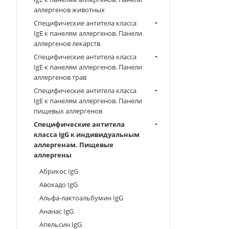
аллергенов животных
Специфические антитела класса
IgE к панелям аллергенов. Панели
аллергенов лекарств
Специфические антитела класса
IgE к панелям аллергенов. Панели
аллергенов трав
Специфические антитела класса
IgE к панелям аллергенов. Панели
пищевых аллергенов
Специфические антитела
класса IgG к индивидуальным
аллергенам. Пищевые
аллергены
Абрикос IgG
Авокадо IgG
Альфа-лактоальбумин IgG
Ананас IgG
Апельсин IgG