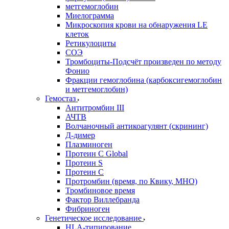
метгемоглобин
Миелограмма
Микроскопия крови на обнаружения LE
клеток
Ретикулоциты
СОЭ
Тромбоциты-Подсчёт произведен по методу
Фонио
Фракции гемоглобина (карбоксигемоглобин
и метгемоглобин)
Гемостаз
Антитромбин III
АЧТВ
Волчаночный антикоагулянт (скрининг)
Д-димер
Плазминоген
Протеин C Global
Протеин S
Протеин С
Протромбин (время, по Квику, МНО)
Тромбиновое время
Фактор Виллебранда
Фибриноген
Генетическое исследование
HLA-типирование