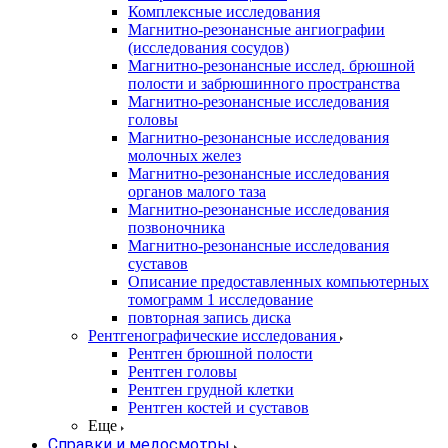
Комплексные исследования
Магнитно-резонансные ангиографии
(исследования сосудов)
Магнитно-резонансные исслед. брюшной
полости и забрюшинного пространства
Магнитно-резонансные исследования
головы
Магнитно-резонансные исследования
молочных желез
Магнитно-резонансные исследования
органов малого таза
Магнитно-резонансные исследования
позвоночника
Магнитно-резонансные исследования
суставов
Описание предоставленных компьютерных
томограмм 1 исследование
повторная запись диска
Рентгенографические исследования
Рентген брюшной полости
Рентген головы
Рентген грудной клетки
Рентген костей и суставов
Еще
Справки и медосмотры