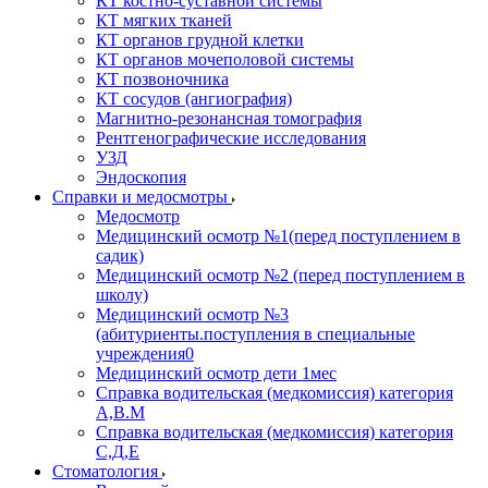
КТ костно-суставной системы
КТ мягких тканей
КТ органов грудной клетки
КТ органов мочеполовой системы
КТ позвоночника
КТ сосудов (ангиография)
Магнитно-резонансная томография
Рентгенографические исследования
УЗД
Эндоскопия
Справки и медосмотры
Медосмотр
Медицинский осмотр №1(перед поступлением в
садик)
Медицинский осмотр №2 (перед поступлением в
школу)
Медицинский осмотр №3
(абитуриенты.поступления в специальные
учреждения0
Медицинский осмотр дети 1мес
Справка водительская (медкомиссия) категория
А,В.М
Справка водительская (медкомиссия) категория
С,Д,Е
Стоматология