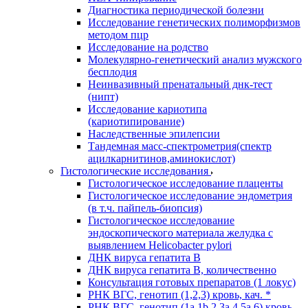
Диагностика периодической болезни
Исследование генетических полиморфизмов
методом пцр
Исследование на родство
Молекулярно-генетический анализ мужского
бесплодия
Неинвазивный пренатальный днк-тест
(нипт)
Исследование кариотипа
(кариотипирование)
Наследственные эпилепсии
Тандемная масс-спектрометрия(спектр
ацилкарнитинов,аминокислот)
Гистологические исследования
Гистологическое исследование плаценты
Гистологическое исследование эндометрия
(в т.ч. пайпель-биопсия)
Гистологическое исследование
эндоскопического материала желудка с
выявлением Helicobacter pylori
ДНК вируса гепатита B
ДНК вируса гепатита B, количественно
Консультация готовых препаратов (1 локус)
РНК ВГC, генотип (1,2,3) кровь, кач. *
РНК ВГC, генотип (1a,1b,2,3a,4,5a,6) кровь,