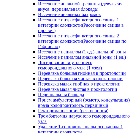
Иссечение анальной трещины (девульсия
ануса, перианальная блокада)
Иссечение анальных бахромок
Иссечение интрасфинктерного свища 1
категории сложности(Рассечение свища в
просвет)
Иссечение интрасфинктерного свища 2
категории сложности(Рассечение свища по
Габриелю)
Иссечение папиллом (1 ед.) анальной зоны
Иссечение папиллом анальной зоны (1 ед.)
Лигирование внутреннего
геморроидального узла (1 узел)
Перевязка большая гнойная в проктологии
Перевязка большая чистая в проктологии
Перевязка малая гнойная в проктологии
Перевязка малая чистая в проктологии
Перианальная блокада
Прием амбулаторный (осмотр, консультация)
врача-колопроктолога, первичный
Ректороманоскопия (ректоспопия)
Тромбэктомия наружного геморроидального
узла
Удаление 1-го полипа анального канала 1
категории сложности