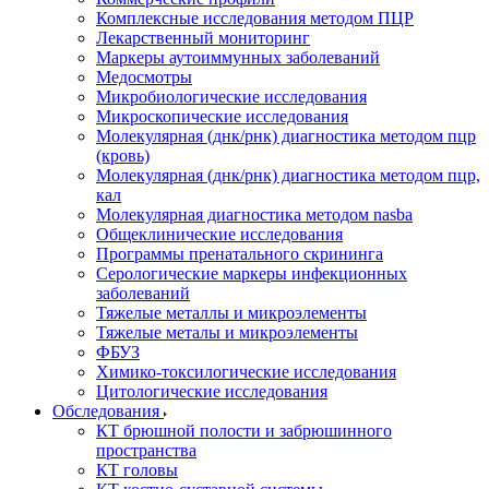
Комплексные исследования методом ПЦР
Лекарственный мониторинг
Маркеры аутоиммунных заболеваний
Медосмотры
Микробиологические исследования
Микроскопические исследования
Молекулярная (днк/рнк) диагностика методом пцр
(кровь)
Молекулярная (днк/рнк) диагностика методом пцр,
кал
Молекулярная диагностика методом nasba
Общеклинические исследования
Программы пренатального скрининга
Серологические маркеры инфекционных
заболеваний
Тяжелые металлы и микроэлементы
Тяжелые металы и микроэлементы
ФБУЗ
Химико-токсилогические исследования
Цитологические исследования
Обследования
КТ брюшной полости и забрюшинного
пространства
КТ головы