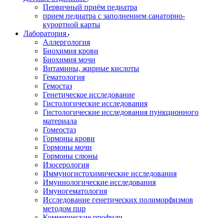
Первичный приём педиатра
прием педиатра с заполнением санаторно-
курортной карты
Лаборатория
Аллергология
Биохимия крови
Биохимия мочи
Витамины, жирные кислоты
Гематология
Гемостаз
Генетическое исследование
Гистологические исследования
Гистологические исследования пункционного
материала
Гомеостаз
Гормоны крови
Гормоны мочи
Гормоны слюны
Изосерология
Иммуногистохимические исследования
Имуннологические исследования
Имуногематология
Исследование генетических полиморфизмов
методом пцр
Коммерческие профили