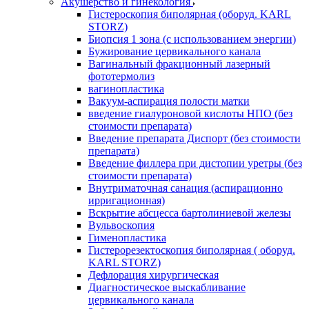
Акушерство и гинекология
Гистероскопия биполярная (оборуд. KARL
STORZ)
Биопсия 1 зона (с использованием энергии)
Бужирование цервикального канала
Вагинальный фракционный лазерный
фототермолиз
вагинопластика
Вакуум-аспирация полости матки
введение гиалуроновой кислоты НПО (без
стоимости препарата)
Введение препарата Диспорт (без стоимости
препарата)
Введение филлера при дистопии уретры (без
стоимости препарата)
Внутриматочная санация (аспирационно
ирригационная)
Вскрытие абсцесса бартолиниевой железы
Вульвоскопия
Гименопластика
Гистерорезектоскопия биполярная ( оборуд.
KARL STORZ)
Дефлорация хирургическая
Диагностическое выскабливание
цервикального канала