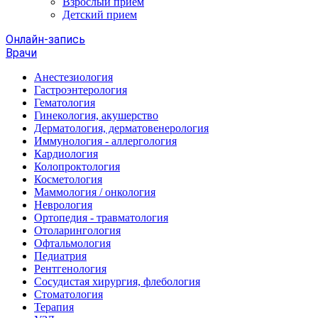
Взрослый прием
Детский прием
Онлайн-запись
Врачи
Анестезиология
Гастроэнтерология
Гематология
Гинекология, акушерство
Дерматология, дерматовенерология
Иммунология - аллергология
Кардиология
Колопроктология
Косметология
Маммология / онкология
Неврология
Ортопедия - травматология
Отоларингология
Офтальмология
Педиатрия
Рентгенология
Сосудистая хирургия, флебология
Стоматология
Терапия