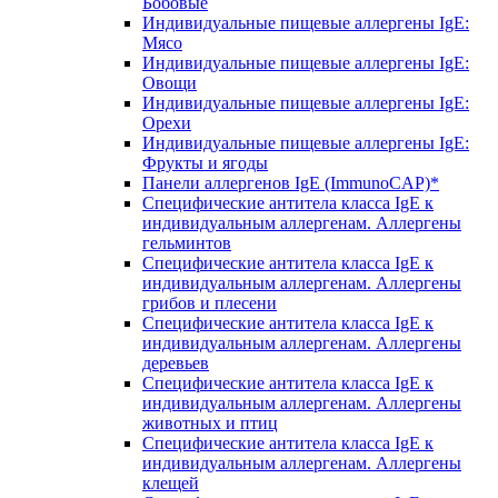
Бобовые
Индивидуальные пищевые аллергены IgE:
Мясо
Индивидуальные пищевые аллергены IgE:
Овощи
Индивидуальные пищевые аллергены IgE:
Орехи
Индивидуальные пищевые аллергены IgE:
Фрукты и ягоды
Панели аллергенов IgE (ImmunoCAP)*
Специфические антитела класса IgE к
индивидуальным аллергенам. Аллергены
гельминтов
Специфические антитела класса IgE к
индивидуальным аллергенам. Аллергены
грибов и плесени
Специфические антитела класса IgE к
индивидуальным аллергенам. Аллергены
деревьев
Специфические антитела класса IgE к
индивидуальным аллергенам. Аллергены
животных и птиц
Специфические антитела класса IgE к
индивидуальным аллергенам. Аллергены
клещей