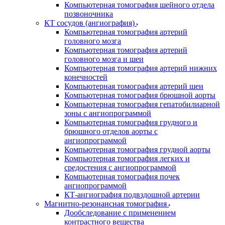
Компьютерная томография шейного отдела
позвоночника
КТ сосудов (ангиография)
Компьютерная томография артерий
головного мозга
Компьютерная томография артерий
головного мозга и шеи
Компьютерная томография артерий нижних
конечностей
Компьютерная томография артерий шеи
Компьютерная томография брюшной аорты
Компьютерная томография гепатобилиарной
зоны с ангиопрограммой
Компьютерная томография грудного и
брюшного отделов аорты с
ангиопрограммой
Компьютерная томография грудной аорты
Компьютерная томография легких и
средостения с ангиопрограммой
Компьютерная томография почек
ангиопрограммой
КТ-ангиография подвздошной артерии
Магнитно-резонансная томография
Дообследование с применением
контрастного вещества