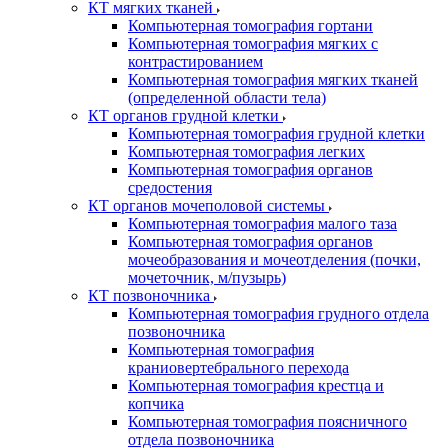
КТ мягких тканей
Компьютерная томография гортани
Компьютерная томография мягких с
контрастированием
Компьютерная томография мягких тканей
(определенной области тела)
КТ органов грудной клетки
Компьютерная томография грудной клетки
Компьютерная томография легких
Компьютерная томография органов
средостения
КТ органов мочеполовой системы
Компьютерная томография малого таза
Компьютерная томография органов
мочеобразования и мочеотделения (почки,
мочеточник, м/пузырь)
КТ позвоночника
Компьютерная томография грудного отдела
позвоночника
Компьютерная томография
краниовертебрального перехода
Компьютерная томография крестца и
копчика
Компьютерная томография поясничного
отдела позвоночника