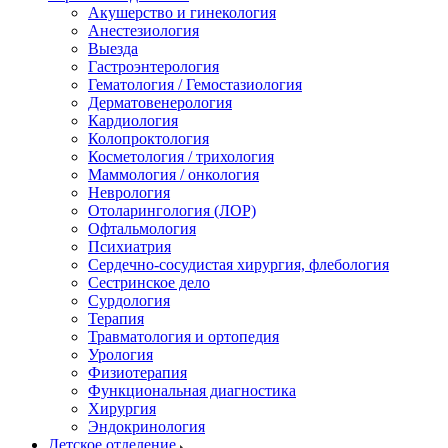
Акушерство и гинекология
Анестезиология
Выезда
Гастроэнтерология
Гематология / Гемостазиология
Дерматовенерология
Кардиология
Колопроктология
Косметология / трихология
Маммология / онкология
Неврология
Отоларингология (ЛОР)
Офтальмология
Психиатрия
Сердечно-сосудистая хирургия, флебология
Сестринское дело
Сурдология
Терапия
Травматология и ортопедия
Урология
Физиотерапия
Функциональная диагностика
Хирургия
Эндокринология
Детское отделение