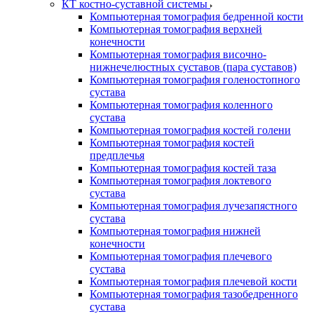
КТ костно-суставной системы
Компьютерная томография бедренной кости
Компьютерная томография верхней
конечности
Компьютерная томография височно-
нижнечелюстных суставов (пара суставов)
Компьютерная томография голеностопного
сустава
Компьютерная томография коленного
сустава
Компьютерная томография костей голени
Компьютерная томография костей
предплечья
Компьютерная томография костей таза
Компьютерная томография локтевого
сустава
Компьютерная томография лучезапястного
сустава
Компьютерная томография нижней
конечности
Компьютерная томография плечевого
сустава
Компьютерная томография плечевой кости
Компьютерная томография тазобедренного
сустава