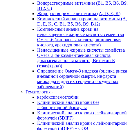
Водорастворимые витамины (B1, B5, B6, В9,
В12, С)
Жирорастворимые витамины (A, D, E, K)
Комплексный анализ крови на витамины (A,
D, E, K, C, B1, B5, B6, В9, B12)
Комплексный анализ крови на
ненасыщенные жирные кислоты семейства
Омега-6 (линолевая кислота, линоленовая
кислота, арахидоновая кислота)
Ненасыщенные жирные кислоты семейства
Омега-3 (эйкозапентаеновая кислота,
докозагексаеновая кислота, Витамин E
(токоферол))
Определение Омега-3 индекса (оценка риска
внезапной сердечной смерти, инфаркта
миокарда и других сердечно-сосудистых
заболеваний)
Гематология
карбоксигемоглобин
Клинический анализ крови без
лейкоцитарной формулы
Клинический анализ крови с лейкоцитарной
формулой (5DIFF)
Клинический анализ крови с лейкоцитарной
формулой (5DIFF) + СОЭ