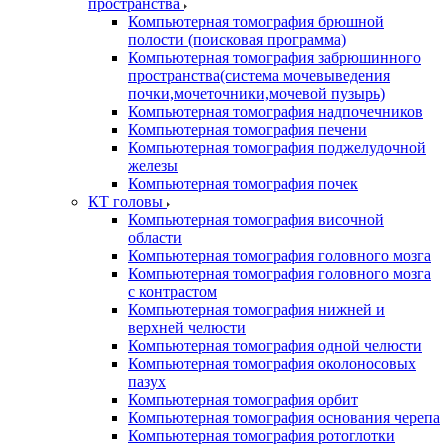
пространства
Компьютерная томография брюшной
полости (поисковая программа)
Компьютерная томография забрюшинного
пространства(система мочевыведения
почки,мочеточники,мочевой пузырь)
Компьютерная томография надпочечников
Компьютерная томография печени
Компьютерная томография поджелудочной
железы
Компьютерная томография почек
КТ головы
Компьютерная томография височной
области
Компьютерная томография головного мозга
Компьютерная томография головного мозга
с контрастом
Компьютерная томография нижней и
верхней челюсти
Компьютерная томография одной челюсти
Компьютерная томография околоносовых
пазух
Компьютерная томография орбит
Компьютерная томография основания черепа
Компьютерная томография ротоглотки