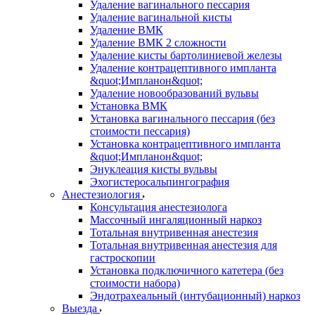
Удаление вагинального пессария
Удаление вагинальной кисты
Удаление ВМК
Удаление ВМК 2 сложности
Удаление кисты бартолиниевой железы
Удаление контрацептивного импланта
&quot;Импланон&quot;
Удаление новообразований вульвы
Установка ВМК
Установка вагинального пессария (без
стоимости пессария)
Установка контрацептивного импланта
&quot;Импланон&quot;
Энуклеация кисты вульвы
Эхогистеросальпингография
Анестезиология
Консультация анестезиолога
Массочный ингаляционный наркоз
Тотальная внутривенная анестезия
Тотальная внутривенная анестезия для
гастроскопии
Установка подключичного катетера (без
стоимости набора)
Эндотрахеальный (интубационный) наркоз
Выезда