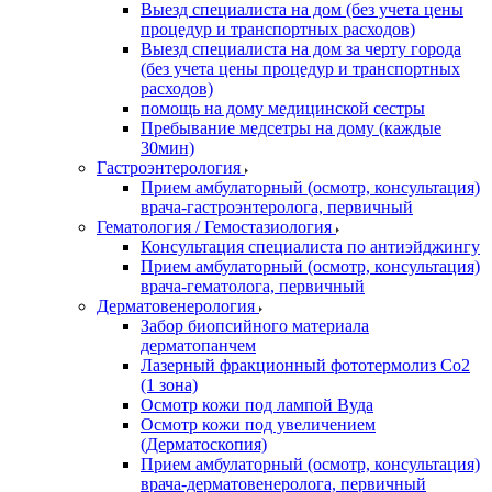
Выезд специалиста на дом (без учета цены
процедур и транспортных расходов)
Выезд специалиста на дом за черту города
(без учета цены процедур и транспортных
расходов)
помощь на дому медицинской сестры
Пребывание медсетры на дому (каждые
30мин)
Гастроэнтерология
Прием амбулаторный (осмотр, консультация)
врача-гастроэнтеролога, первичный
Гематология / Гемостазиология
Консультация специалиста по антиэйджингу
Прием амбулаторный (осмотр, консультация)
врача-гематолога, первичный
Дерматовенерология
Забор биопсийного материала
дерматопанчем
Лазерный фракционный фототермолиз Со2
(1 зона)
Осмотр кожи под лампой Вуда
Осмотр кожи под увеличением
(Дерматоскопия)
Прием амбулаторный (осмотр, консультация)
врача-дерматовенеролога, первичный