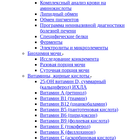
Комплексный анализ крови на
аминокислоты
Липидный обмен
Обмен пигментов
Программа неинвазивной диагностики
болезней печени
Специфические белки
Ферменты
Электролиты и микроэлементы
Биохимия мочи
Исследование конкремента
Разовая порция мочи
Суточная порция мочи
Витамины, жирные кислоты
25-OH витамин D, суммарный
(кальциферол) ИХЛА
Витамин А (ретинол)
Витамин В1 (тиамин)
Витамин В12 (цианкобаламин)
Витамин В5 (пантотеновая кислота)
Витамин В6 (пиридоксин)
Витамин В9 (фолиевая кислота)
Витамин Е (токоферол)
Витамин К (филлохинон)
Витамин С (аскорбиновая кислота)