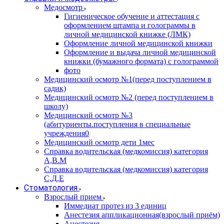
Медосмотр
Гигиеническое обучение и аттестация с
оформлением штампа и голограммы в
личной медицинской книжке (ЛМК)
Оформление личной медицинской книжки
Оформление и выдача личной медицинской
книжки (бумажного формата) с голограммой
фото
Медицинский осмотр №1(перед поступлением в
садик)
Медицинский осмотр №2 (перед поступлением в
школу)
Медицинский осмотр №3
(абитуриенты.поступления в специальные
учреждения0
Медицинский осмотр дети 1мес
Справка водительская (медкомиссия) категория
А,В.М
Справка водительская (медкомиссия) категория
С,Д,Е
Стоматология
Взрослый прием
Иммедиат протез из 3 единиц
Анестезия аппликационная(взрослый приём)
Анестезия