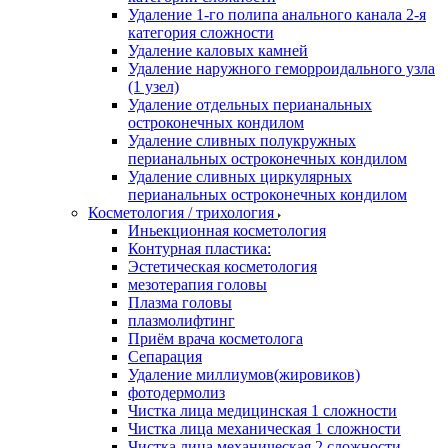
Удаление 1-го полипа анального канала 2-я
категория сложности
Удаление каловых камней
Удаление наружного геморроидального узла
(1 узел)
Удаление отдельных перианальных
остроконечных кондилом
Удаление сливных полукружных
перианальных остроконечных кондилом
Удаление сливных циркулярных
перианальных остроконечных кондилом
Косметология / трихология
Иньекционная косметология
Контурная пластика:
Эстетическая косметология
мезотерапия головы
Плазма головы
плазмолифтинг
Приём врача косметолога
Сепарация
Удаление миллиумов(жировиков)
фотодермолиз
Чистка лица медицинская 1 сложности
Чистка лица механическая 1 сложности
Чистка лица механическая 2 сложности