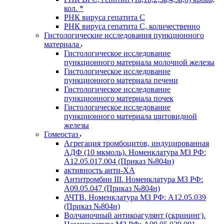
кол. *
РНК вируса гепатита C
РНК вируса гепатита C, количественно
Гистологические исследования пункционного
материала
Гистологическое исследование
пункционного материала молочной железы
Гистологическое исследование
пункционного материала печени
Гистологическое исследование
пункционного материала почек
Гистологическое исследование
пункционного материала щитовидной
железы
Гомеостаз
Агрегация тромбоцитов, индуцированная
АДФ (10 мкмоль). Номенклатура МЗ РФ:
A12.05.017.004 (Приказ №804н)
активность анти-ХА
Антитромбин III. Номенклатура МЗ РФ:
A09.05.047 (Приказ №804н)
АЧТВ. Номенклатура МЗ РФ: A12.05.039
(Приказ №804н)
Волчаночный антикоагулянт (скрининг).