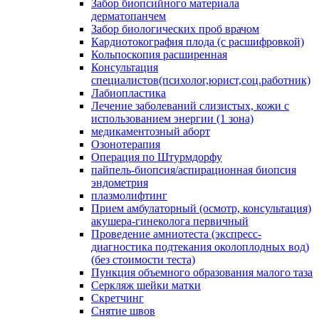
Забор биопсийного материала
дерматопанчем
Забор биологических проб врачом
Кардиотокография плода (с расшифровкой)
Кольпоскопия расширенная
Консультация
специалистов(психолог,юрист,соц.работник)
Лабиопластика
Лечение заболеваний слизистых, кожи с
использованием энергии (1 зона)
медикаментозный аборт
Озонотерапия
Операция по Штурмдорфу
пайпель-биопсия/аспирационная биопсия
эндометрия
плазмолифтинг
Прием амбулаторный (осмотр, консультация)
акушера-гинеколога первичный
Проведение амниотеста (экспресс-
диагностика подтекания околоплодных вод)
(без стоимости теста)
Пункция объемного образования малого таза
Серкляж шейки матки
Скретчинг
Снятие швов