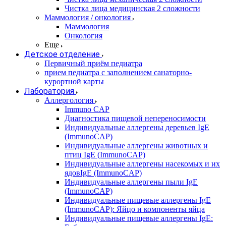
Чистка лица медицинская 2 сложности
Маммология / онкология
Маммология
Онкология
Еще
Детское отделение
Первичный приём педиатра
прием педиатра с заполнением санаторно-
курортной карты
Лаборатория
Аллергология
Immuno CAP
Диагностика пищевой непереносимости
Индивидуальные аллергены деревьев IgE
(ImmunoCAP)
Индивидуальные аллергены животных и
птиц IgE (ImmunoCAP)
Индивидуальные аллергены насекомых и их
ядовIgE (ImmunoCAP)
Индивидуальные аллергены пыли IgE
(ImmunoCAP)
Индивидуальные пищевые аллергены IgE
(ImmunoCAP): Яйцо и компоненты яйца
Индивидуальные пищевые аллергены IgE: