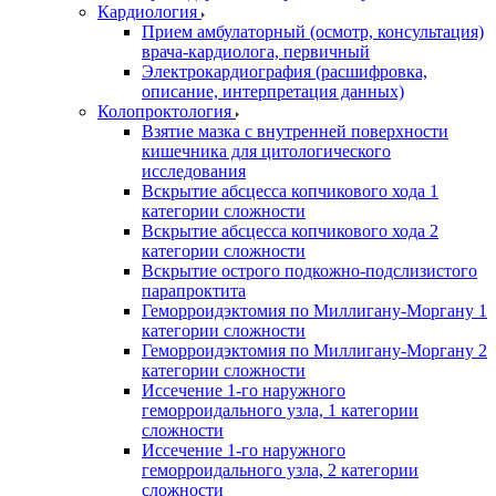
Кардиология
Прием амбулаторный (осмотр, консультация)
врача-кардиолога, первичный
Электрокардиография (расшифровка,
описание, интерпретация данных)
Колопроктология
Взятие мазка с внутренней поверхности
кишечника для цитологического
исследования
Вскрытие абсцесса копчикового хода 1
категории сложности
Вскрытие абсцесса копчикового хода 2
категории сложности
Вскрытие острого подкожно-подслизистого
парапроктита
Геморроидэктомия по Миллигану-Моргану 1
категории сложности
Геморроидэктомия по Миллигану-Моргану 2
категории сложности
Иссечение 1-го наружного
геморроидального узла, 1 категории
сложности
Иссечение 1-го наружного
геморроидального узла, 2 категории
сложности