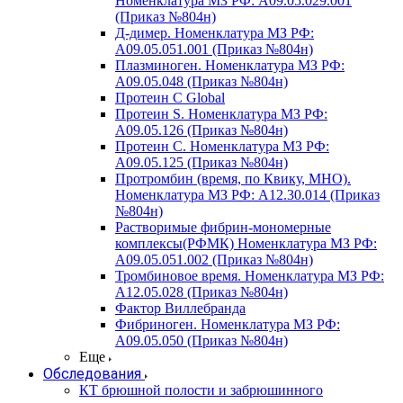
Номенклатура МЗ РФ: A09.05.029.001
(Приказ №804н)
Д-димер. Номенклатура МЗ РФ:
A09.05.051.001 (Приказ №804н)
Плазминоген. Номенклатура МЗ РФ:
A09.05.048 (Приказ №804н)
Протеин C Global
Протеин S. Номенклатура МЗ РФ:
A09.05.126 (Приказ №804н)
Протеин С. Номенклатура МЗ РФ:
A09.05.125 (Приказ №804н)
Протромбин (время, по Квику, МНО).
Номенклатура МЗ РФ: A12.30.014 (Приказ
№804н)
Растворимые фибрин-мономерные
комплексы(РФМК) Номенклатура МЗ РФ:
A09.05.051.002 (Приказ №804н)
Тромбиновое время. Номенклатура МЗ РФ:
A12.05.028 (Приказ №804н)
Фактор Виллебранда
Фибриноген. Номенклатура МЗ РФ:
A09.05.050 (Приказ №804н)
Еще
Обследования
КТ брюшной полости и забрюшинного