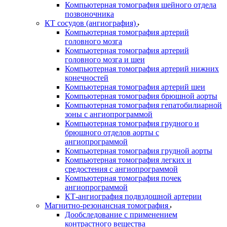
Компьютерная томография шейного отдела
позвоночника
КТ сосудов (ангиография)
Компьютерная томография артерий
головного мозга
Компьютерная томография артерий
головного мозга и шеи
Компьютерная томография артерий нижних
конечностей
Компьютерная томография артерий шеи
Компьютерная томография брюшной аорты
Компьютерная томография гепатобилиарной
зоны с ангиопрограммой
Компьютерная томография грудного и
брюшного отделов аорты с
ангиопрограммой
Компьютерная томография грудной аорты
Компьютерная томография легких и
средостения с ангиопрограммой
Компьютерная томография почек
ангиопрограммой
КТ-ангиография подвздошной артерии
Магнитно-резонансная томография
Дообследование с применением
контрастного вещества