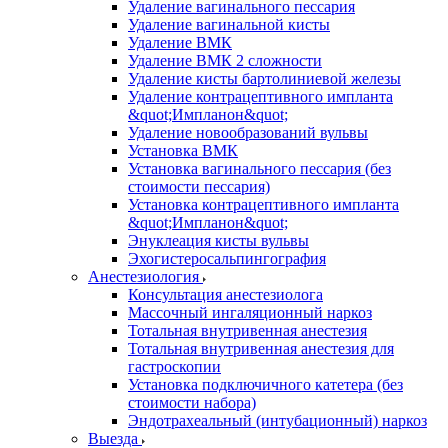
Удаление вагинального пессария
Удаление вагинальной кисты
Удаление ВМК
Удаление ВМК 2 сложности
Удаление кисты бартолиниевой железы
Удаление контрацептивного импланта
&quot;Импланон&quot;
Удаление новообразований вульвы
Установка ВМК
Установка вагинального пессария (без
стоимости пессария)
Установка контрацептивного импланта
&quot;Импланон&quot;
Энуклеация кисты вульвы
Эхогистеросальпингография
Анестезиология
Консультация анестезиолога
Массочный ингаляционный наркоз
Тотальная внутривенная анестезия
Тотальная внутривенная анестезия для
гастроскопии
Установка подключичного катетера (без
стоимости набора)
Эндотрахеальный (интубационный) наркоз
Выезда