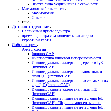
Чистка лица медицинская 2 сложности
Маммология / онкология
Маммология
Онкология
Еще
Детское отделение
Первичный приём педиатра
прием педиатра с заполнением санаторно-
курортной карты
Лаборатория
Аллергология
Immuno CAP
Диагностика пищевой непереносимости
Индивидуальные аллергены деревьев IgE
(ImmunoCAP)
Индивидуальные аллергены животных и
птиц IgE (ImmunoCAP)
Индивидуальные аллергены насекомых и их
ядовIgE (ImmunoCAP)
Индивидуальные аллергены пыли IgE
(ImmunoCAP)
Индивидуальные пищевые аллергены IgE
(ImmunoCAP): Яйцо и компоненты яйца
Индивидуальные пищевые аллергены IgE: