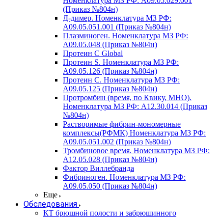
Номенклатура МЗ РФ: A09.05.029.001
(Приказ №804н)
Д-димер. Номенклатура МЗ РФ:
A09.05.051.001 (Приказ №804н)
Плазминоген. Номенклатура МЗ РФ:
A09.05.048 (Приказ №804н)
Протеин C Global
Протеин S. Номенклатура МЗ РФ:
A09.05.126 (Приказ №804н)
Протеин С. Номенклатура МЗ РФ:
A09.05.125 (Приказ №804н)
Протромбин (время, по Квику, МНО).
Номенклатура МЗ РФ: A12.30.014 (Приказ
№804н)
Растворимые фибрин-мономерные
комплексы(РФМК) Номенклатура МЗ РФ:
A09.05.051.002 (Приказ №804н)
Тромбиновое время. Номенклатура МЗ РФ:
A12.05.028 (Приказ №804н)
Фактор Виллебранда
Фибриноген. Номенклатура МЗ РФ:
A09.05.050 (Приказ №804н)
Еще
Обследования
КТ брюшной полости и забрюшинного