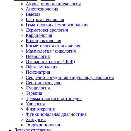
Акушерство и гинекология
Анестезиология
Выезда
Гастроэнтерология
Гематология / Гемостазиология
Дерматовенерология
Кардиология
Колопроктология
Косметология / трихология
Маммология / онкология
Неврология
Отоларингология (ЛОР)
Офтальмология
Психиатрия
Сердечно-сосудистая хирургия, флебология
Сестринское дело
Сурдология
Терапия
Травматология и ортопедия
Урология
Физиотерапия
Функциональная диагностика
Хирургия
Эндокринология
Детское отделение