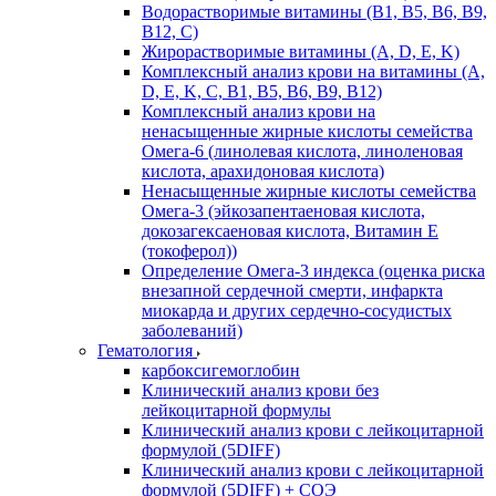
Водорастворимые витамины (B1, B5, B6, В9,
В12, С)
Жирорастворимые витамины (A, D, E, K)
Комплексный анализ крови на витамины (A,
D, E, K, C, B1, B5, B6, В9, B12)
Комплексный анализ крови на
ненасыщенные жирные кислоты семейства
Омега-6 (линолевая кислота, линоленовая
кислота, арахидоновая кислота)
Ненасыщенные жирные кислоты семейства
Омега-3 (эйкозапентаеновая кислота,
докозагексаеновая кислота, Витамин E
(токоферол))
Определение Омега-3 индекса (оценка риска
внезапной сердечной смерти, инфаркта
миокарда и других сердечно-сосудистых
заболеваний)
Гематология
карбоксигемоглобин
Клинический анализ крови без
лейкоцитарной формулы
Клинический анализ крови с лейкоцитарной
формулой (5DIFF)
Клинический анализ крови с лейкоцитарной
формулой (5DIFF) + СОЭ