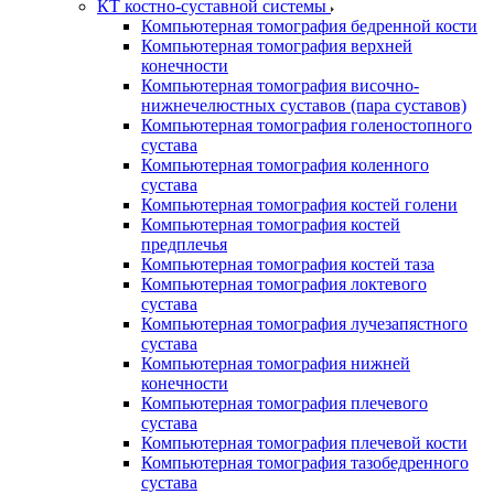
КТ костно-суставной системы
Компьютерная томография бедренной кости
Компьютерная томография верхней
конечности
Компьютерная томография височно-
нижнечелюстных суставов (пара суставов)
Компьютерная томография голеностопного
сустава
Компьютерная томография коленного
сустава
Компьютерная томография костей голени
Компьютерная томография костей
предплечья
Компьютерная томография костей таза
Компьютерная томография локтевого
сустава
Компьютерная томография лучезапястного
сустава
Компьютерная томография нижней
конечности
Компьютерная томография плечевого
сустава
Компьютерная томография плечевой кости
Компьютерная томография тазобедренного
сустава