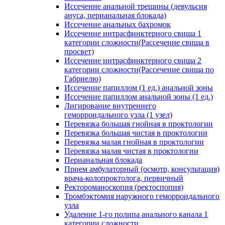
Иссечение анальной трещины (девульсия
ануса, перианальная блокада)
Иссечение анальных бахромок
Иссечение интрасфинктерного свища 1
категории сложности(Рассечение свища в
просвет)
Иссечение интрасфинктерного свища 2
категории сложности(Рассечение свища по
Габриелю)
Иссечение папиллом (1 ед.) анальной зоны
Иссечение папиллом анальной зоны (1 ед.)
Лигирование внутреннего
геморроидального узла (1 узел)
Перевязка большая гнойная в проктологии
Перевязка большая чистая в проктологии
Перевязка малая гнойная в проктологии
Перевязка малая чистая в проктологии
Перианальная блокада
Прием амбулаторный (осмотр, консультация)
врача-колопроктолога, первичный
Ректороманоскопия (ректоспопия)
Тромбэктомия наружного геморроидального
узла
Удаление 1-го полипа анального канала 1
категории сложности