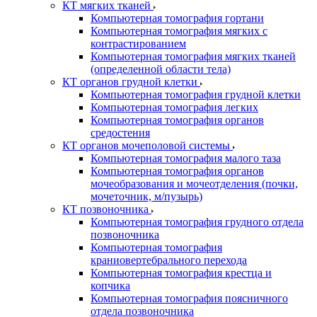
КТ мягких тканей
Компьютерная томография гортани
Компьютерная томография мягких с
контрастированием
Компьютерная томография мягких тканей
(определенной области тела)
КТ органов грудной клетки
Компьютерная томография грудной клетки
Компьютерная томография легких
Компьютерная томография органов
средостения
КТ органов мочеполовой системы
Компьютерная томография малого таза
Компьютерная томография органов
мочеобразования и мочеотделения (почки,
мочеточник, м/пузырь)
КТ позвоночника
Компьютерная томография грудного отдела
позвоночника
Компьютерная томография
краниовертебрального перехода
Компьютерная томография крестца и
копчика
Компьютерная томография поясничного
отдела позвоночника