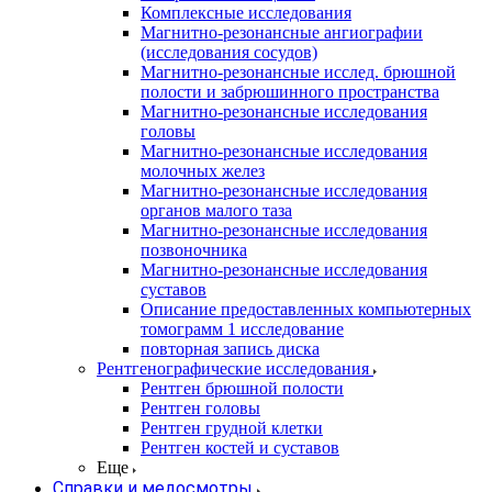
Комплексные исследования
Магнитно-резонансные ангиографии
(исследования сосудов)
Магнитно-резонансные исслед. брюшной
полости и забрюшинного пространства
Магнитно-резонансные исследования
головы
Магнитно-резонансные исследования
молочных желез
Магнитно-резонансные исследования
органов малого таза
Магнитно-резонансные исследования
позвоночника
Магнитно-резонансные исследования
суставов
Описание предоставленных компьютерных
томограмм 1 исследование
повторная запись диска
Рентгенографические исследования
Рентген брюшной полости
Рентген головы
Рентген грудной клетки
Рентген костей и суставов
Еще
Справки и медосмотры