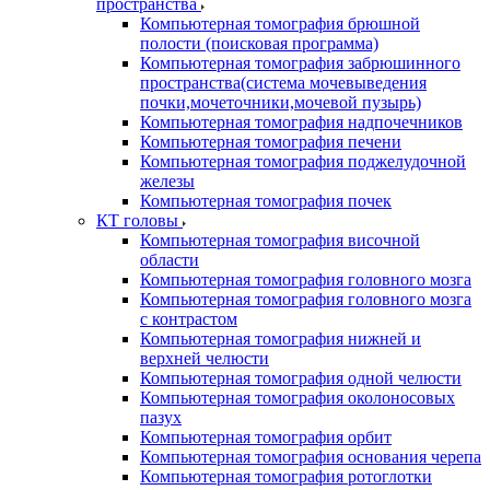
пространства
Компьютерная томография брюшной
полости (поисковая программа)
Компьютерная томография забрюшинного
пространства(система мочевыведения
почки,мочеточники,мочевой пузырь)
Компьютерная томография надпочечников
Компьютерная томография печени
Компьютерная томография поджелудочной
железы
Компьютерная томография почек
КТ головы
Компьютерная томография височной
области
Компьютерная томография головного мозга
Компьютерная томография головного мозга
с контрастом
Компьютерная томография нижней и
верхней челюсти
Компьютерная томография одной челюсти
Компьютерная томография околоносовых
пазух
Компьютерная томография орбит
Компьютерная томография основания черепа
Компьютерная томография ротоглотки