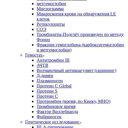
метгемоглобин
Миелограмма
Микроскопия крови на обнаружения LE
клеток
Ретикулоциты
СОЭ
Тромбоциты-Подсчёт произведен по методу
Фонио
Фракции гемоглобина (карбоксигемоглобин
и метгемоглобин)
Гемостаз
Антитромбин III
АЧТВ
Волчаночный антикоагулянт (скрининг)
Д-димер
Плазминоген
Протеин C Global
Протеин S
Протеин С
Протромбин (время, по Квику, МНО)
Тромбиновое время
Фактор Виллебранда
Фибриноген
Генетическое исследование
HLA-типирование