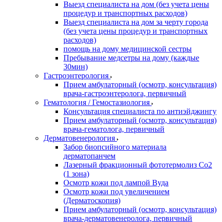
Выезд специалиста на дом (без учета цены
процедур и транспортных расходов)
Выезд специалиста на дом за черту города
(без учета цены процедур и транспортных
расходов)
помощь на дому медицинской сестры
Пребывание медсетры на дому (каждые
30мин)
Гастроэнтерология
Прием амбулаторный (осмотр, консультация)
врача-гастроэнтеролога, первичный
Гематология / Гемостазиология
Консультация специалиста по антиэйджингу
Прием амбулаторный (осмотр, консультация)
врача-гематолога, первичный
Дерматовенерология
Забор биопсийного материала
дерматопанчем
Лазерный фракционный фототермолиз Со2
(1 зона)
Осмотр кожи под лампой Вуда
Осмотр кожи под увеличением
(Дерматоскопия)
Прием амбулаторный (осмотр, консультация)
врача-дерматовенеролога, первичный