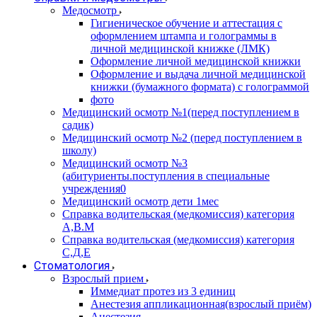
Медосмотр
Гигиеническое обучение и аттестация с
оформлением штампа и голограммы в
личной медицинской книжке (ЛМК)
Оформление личной медицинской книжки
Оформление и выдача личной медицинской
книжки (бумажного формата) с голограммой
фото
Медицинский осмотр №1(перед поступлением в
садик)
Медицинский осмотр №2 (перед поступлением в
школу)
Медицинский осмотр №3
(абитуриенты.поступления в специальные
учреждения0
Медицинский осмотр дети 1мес
Справка водительская (медкомиссия) категория
А,В.М
Справка водительская (медкомиссия) категория
С,Д,Е
Стоматология
Взрослый прием
Иммедиат протез из 3 единиц
Анестезия аппликационная(взрослый приём)
Анестезия