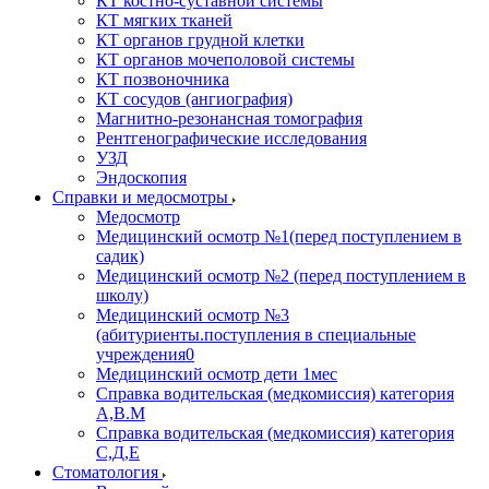
КТ костно-суставной системы
КТ мягких тканей
КТ органов грудной клетки
КТ органов мочеполовой системы
КТ позвоночника
КТ сосудов (ангиография)
Магнитно-резонансная томография
Рентгенографические исследования
УЗД
Эндоскопия
Справки и медосмотры
Медосмотр
Медицинский осмотр №1(перед поступлением в
садик)
Медицинский осмотр №2 (перед поступлением в
школу)
Медицинский осмотр №3
(абитуриенты.поступления в специальные
учреждения0
Медицинский осмотр дети 1мес
Справка водительская (медкомиссия) категория
А,В.М
Справка водительская (медкомиссия) категория
С,Д,Е
Стоматология