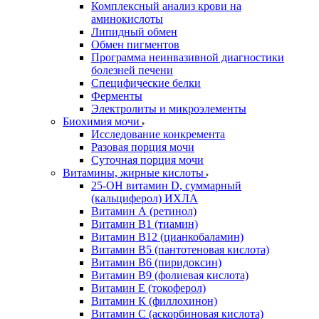
Комплексный анализ крови на
аминокислоты
Липидный обмен
Обмен пигментов
Программа неинвазивной диагностики
болезней печени
Специфические белки
Ферменты
Электролиты и микроэлементы
Биохимия мочи
Исследование конкремента
Разовая порция мочи
Суточная порция мочи
Витамины, жирные кислоты
25-OH витамин D, суммарный
(кальциферол) ИХЛА
Витамин А (ретинол)
Витамин В1 (тиамин)
Витамин В12 (цианкобаламин)
Витамин В5 (пантотеновая кислота)
Витамин В6 (пиридоксин)
Витамин В9 (фолиевая кислота)
Витамин Е (токоферол)
Витамин К (филлохинон)
Витамин С (аскорбиновая кислота)