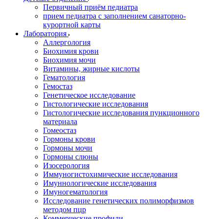
Первичный приём педиатра
прием педиатра с заполнением санаторно-
курортной карты
Лаборатория
Аллергология
Биохимия крови
Биохимия мочи
Витамины, жирные кислоты
Гематология
Гемостаз
Генетическое исследование
Гистологические исследования
Гистологические исследования пункционного
материала
Гомеостаз
Гормоны крови
Гормоны мочи
Гормоны слюны
Изосерология
Иммуногистохимические исследования
Имуннологические исследования
Имуногематология
Исследование генетических полиморфизмов
методом пцр
Коммерческие профили