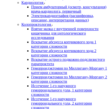
Кардиология
Прием амбулаторный (осмотр, консультация)
врача-кардиолога, первичный
Электрокардиография (расшифровка,
описание, интерпретация данных)
Колопроктология
Взятие мазка с внутренней поверхности
кишечника для цитологического
исследования
Вскрытие абсцесса копчикового хода 1
категории сложности
Вскрытие абсцесса копчикового хода 2
категории сложности
Вскрытие острого подкожно-подслизистого
парапроктита
Геморроидэктомия по Миллигану-Моргану 1
категории сложности
Геморроидэктомия по Миллигану-Моргану 2
категории сложности
Иссечение 1-го наружного
геморроидального узла, 1 категории
сложности
Иссечение 1-го наружного
геморроидального узла, 2 категории
сложности