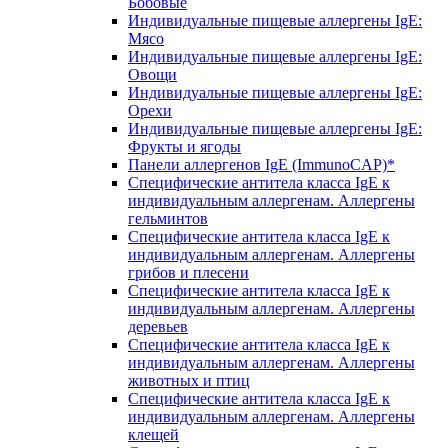
Бобовые
Индивидуальные пищевые аллергены IgE:
Мясо
Индивидуальные пищевые аллергены IgE:
Овощи
Индивидуальные пищевые аллергены IgE:
Орехи
Индивидуальные пищевые аллергены IgE:
Фрукты и ягоды
Панели аллергенов IgE (ImmunoCAP)*
Специфические антитела класса IgE к
индивидуальным аллергенам. Аллергены
гельминтов
Специфические антитела класса IgE к
индивидуальным аллергенам. Аллергены
грибов и плесени
Специфические антитела класса IgE к
индивидуальным аллергенам. Аллергены
деревьев
Специфические антитела класса IgE к
индивидуальным аллергенам. Аллергены
животных и птиц
Специфические антитела класса IgE к
индивидуальным аллергенам. Аллергены
клещей