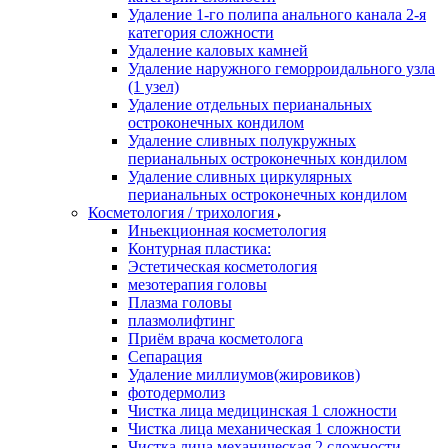
Удаление 1-го полипа анального канала 2-я
категория сложности
Удаление каловых камней
Удаление наружного геморроидального узла
(1 узел)
Удаление отдельных перианальных
остроконечных кондилом
Удаление сливных полукружных
перианальных остроконечных кондилом
Удаление сливных циркулярных
перианальных остроконечных кондилом
Косметология / трихология
Иньекционная косметология
Контурная пластика:
Эстетическая косметология
мезотерапия головы
Плазма головы
плазмолифтинг
Приём врача косметолога
Сепарация
Удаление миллиумов(жировиков)
фотодермолиз
Чистка лица медицинская 1 сложности
Чистка лица механическая 1 сложности
Чистка лица механическая 2 сложности