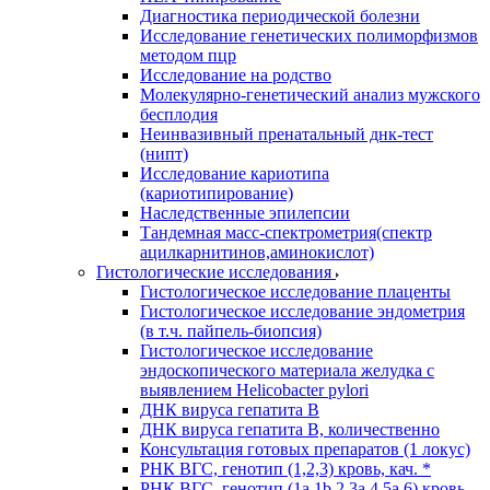
Диагностика периодической болезни
Исследование генетических полиморфизмов
методом пцр
Исследование на родство
Молекулярно-генетический анализ мужского
бесплодия
Неинвазивный пренатальный днк-тест
(нипт)
Исследование кариотипа
(кариотипирование)
Наследственные эпилепсии
Тандемная масс-спектрометрия(спектр
ацилкарнитинов,аминокислот)
Гистологические исследования
Гистологическое исследование плаценты
Гистологическое исследование эндометрия
(в т.ч. пайпель-биопсия)
Гистологическое исследование
эндоскопического материала желудка с
выявлением Helicobacter pylori
ДНК вируса гепатита B
ДНК вируса гепатита B, количественно
Консультация готовых препаратов (1 локус)
РНК ВГC, генотип (1,2,3) кровь, кач. *
РНК ВГC, генотип (1a,1b,2,3a,4,5a,6) кровь,