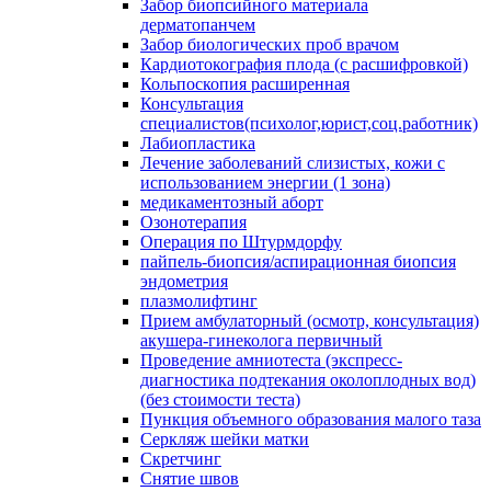
Забор биопсийного материала
дерматопанчем
Забор биологических проб врачом
Кардиотокография плода (с расшифровкой)
Кольпоскопия расширенная
Консультация
специалистов(психолог,юрист,соц.работник)
Лабиопластика
Лечение заболеваний слизистых, кожи с
использованием энергии (1 зона)
медикаментозный аборт
Озонотерапия
Операция по Штурмдорфу
пайпель-биопсия/аспирационная биопсия
эндометрия
плазмолифтинг
Прием амбулаторный (осмотр, консультация)
акушера-гинеколога первичный
Проведение амниотеста (экспресс-
диагностика подтекания околоплодных вод)
(без стоимости теста)
Пункция объемного образования малого таза
Серкляж шейки матки
Скретчинг
Снятие швов