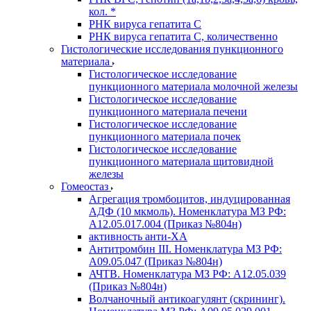
кол. *
РНК вируса гепатита C
РНК вируса гепатита C, количественно
Гистологические исследования пункционного
материала
Гистологическое исследование
пункционного материала молочной железы
Гистологическое исследование
пункционного материала печени
Гистологическое исследование
пункционного материала почек
Гистологическое исследование
пункционного материала щитовидной
железы
Гомеостаз
Агрегация тромбоцитов, индуцированная
АДФ (10 мкмоль). Номенклатура МЗ РФ:
A12.05.017.004 (Приказ №804н)
активность анти-ХА
Антитромбин III. Номенклатура МЗ РФ:
A09.05.047 (Приказ №804н)
АЧТВ. Номенклатура МЗ РФ: A12.05.039
(Приказ №804н)
Волчаночный антикоагулянт (скрининг).