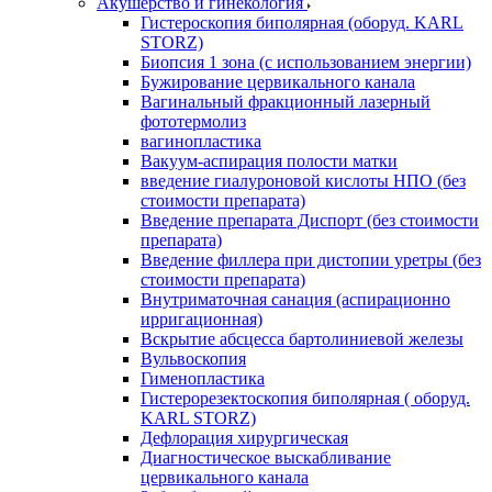
Акушерство и гинекология
Гистероскопия биполярная (оборуд. KARL
STORZ)
Биопсия 1 зона (с использованием энергии)
Бужирование цервикального канала
Вагинальный фракционный лазерный
фототермолиз
вагинопластика
Вакуум-аспирация полости матки
введение гиалуроновой кислоты НПО (без
стоимости препарата)
Введение препарата Диспорт (без стоимости
препарата)
Введение филлера при дистопии уретры (без
стоимости препарата)
Внутриматочная санация (аспирационно
ирригационная)
Вскрытие абсцесса бартолиниевой железы
Вульвоскопия
Гименопластика
Гистерорезектоскопия биполярная ( оборуд.
KARL STORZ)
Дефлорация хирургическая
Диагностическое выскабливание
цервикального канала