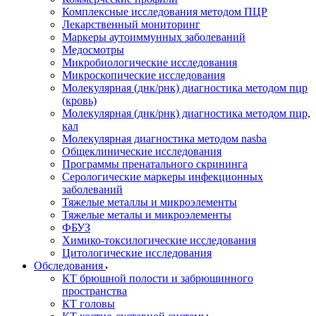
Комплексные исследования методом ПЦР
Лекарственный мониторинг
Маркеры аутоиммунных заболеваний
Медосмотры
Микробиологические исследования
Микроскопические исследования
Молекулярная (днк/рнк) диагностика методом пцр
(кровь)
Молекулярная (днк/рнк) диагностика методом пцр,
кал
Молекулярная диагностика методом nasba
Общеклинические исследования
Программы пренатального скрининга
Серологические маркеры инфекционных
заболеваний
Тяжелые металлы и микроэлементы
Тяжелые металы и микроэлементы
ФБУЗ
Химико-токсилогические исследования
Цитологические исследования
Обследования
КТ брюшной полости и забрюшинного
пространства
КТ головы