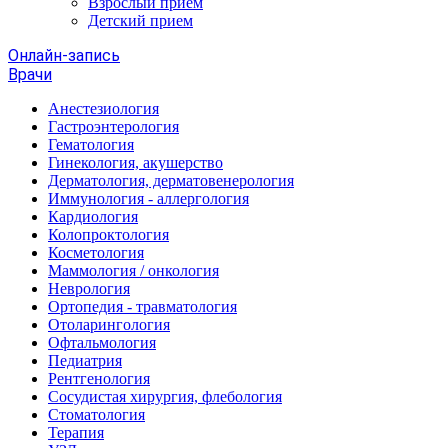
Взрослый прием
Детский прием
Онлайн-запись
Врачи
Анестезиология
Гастроэнтерология
Гематология
Гинекология, акушерство
Дерматология, дерматовенерология
Иммунология - аллергология
Кардиология
Колопроктология
Косметология
Маммология / онкология
Неврология
Ортопедия - травматология
Отоларингология
Офтальмология
Педиатрия
Рентгенология
Сосудистая хирургия, флебология
Стоматология
Терапия