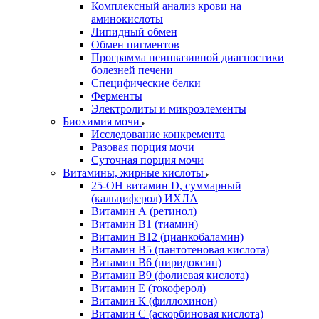
Комплексный анализ крови на
аминокислоты
Липидный обмен
Обмен пигментов
Программа неинвазивной диагностики
болезней печени
Специфические белки
Ферменты
Электролиты и микроэлементы
Биохимия мочи
Исследование конкремента
Разовая порция мочи
Суточная порция мочи
Витамины, жирные кислоты
25-OH витамин D, суммарный
(кальциферол) ИХЛА
Витамин А (ретинол)
Витамин В1 (тиамин)
Витамин В12 (цианкобаламин)
Витамин В5 (пантотеновая кислота)
Витамин В6 (пиридоксин)
Витамин В9 (фолиевая кислота)
Витамин Е (токоферол)
Витамин К (филлохинон)
Витамин С (аскорбиновая кислота)