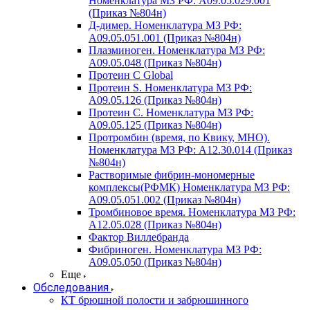
Номенклатура МЗ РФ: A09.05.029.001
(Приказ №804н)
Д-димер. Номенклатура МЗ РФ:
A09.05.051.001 (Приказ №804н)
Плазминоген. Номенклатура МЗ РФ:
A09.05.048 (Приказ №804н)
Протеин C Global
Протеин S. Номенклатура МЗ РФ:
A09.05.126 (Приказ №804н)
Протеин С. Номенклатура МЗ РФ:
A09.05.125 (Приказ №804н)
Протромбин (время, по Квику, МНО).
Номенклатура МЗ РФ: A12.30.014 (Приказ
№804н)
Растворимые фибрин-мономерные
комплексы(РФМК) Номенклатура МЗ РФ:
A09.05.051.002 (Приказ №804н)
Тромбиновое время. Номенклатура МЗ РФ:
A12.05.028 (Приказ №804н)
Фактор Виллебранда
Фибриноген. Номенклатура МЗ РФ:
A09.05.050 (Приказ №804н)
Еще
Обследования
КТ брюшной полости и забрюшинного