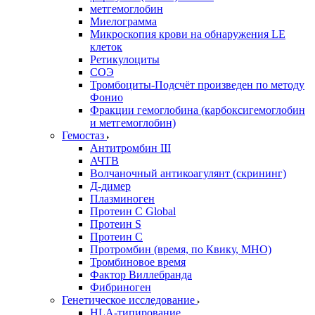
метгемоглобин
Миелограмма
Микроскопия крови на обнаружения LE
клеток
Ретикулоциты
СОЭ
Тромбоциты-Подсчёт произведен по методу
Фонио
Фракции гемоглобина (карбоксигемоглобин
и метгемоглобин)
Гемостаз
Антитромбин III
АЧТВ
Волчаночный антикоагулянт (скрининг)
Д-димер
Плазминоген
Протеин C Global
Протеин S
Протеин С
Протромбин (время, по Квику, МНО)
Тромбиновое время
Фактор Виллебранда
Фибриноген
Генетическое исследование
HLA-типирование