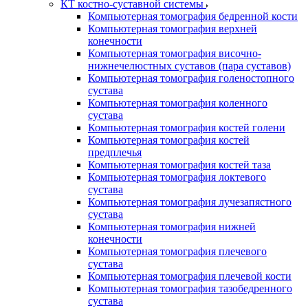
КТ костно-суставной системы
Компьютерная томография бедренной кости
Компьютерная томография верхней
конечности
Компьютерная томография височно-
нижнечелюстных суставов (пара суставов)
Компьютерная томография голеностопного
сустава
Компьютерная томография коленного
сустава
Компьютерная томография костей голени
Компьютерная томография костей
предплечья
Компьютерная томография костей таза
Компьютерная томография локтевого
сустава
Компьютерная томография лучезапястного
сустава
Компьютерная томография нижней
конечности
Компьютерная томография плечевого
сустава
Компьютерная томография плечевой кости
Компьютерная томография тазобедренного
сустава