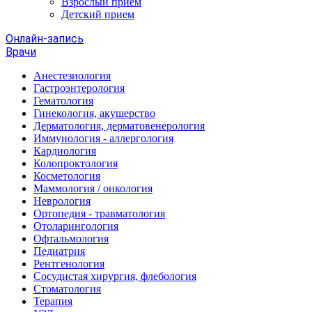
Взрослый прием
Детский прием
Онлайн-запись
Врачи
Анестезиология
Гастроэнтерология
Гематология
Гинекология, акушерство
Дерматология, дерматовенерология
Иммунология - аллергология
Кардиология
Колопроктология
Косметология
Маммология / онкология
Неврология
Ортопедия - травматология
Отоларингология
Офтальмология
Педиатрия
Рентгенология
Сосудистая хирургия, флебология
Стоматология
Терапия