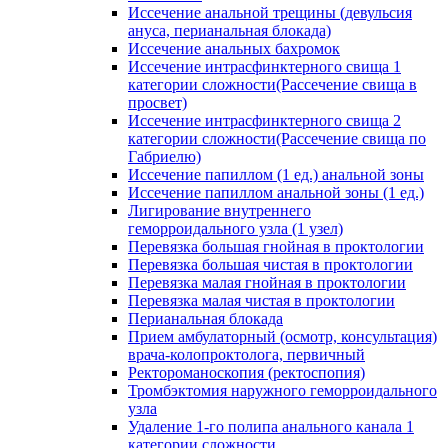
Иссечение анальной трещины (девульсия
ануса, перианальная блокада)
Иссечение анальных бахромок
Иссечение интрасфинктерного свища 1
категории сложности(Рассечение свища в
просвет)
Иссечение интрасфинктерного свища 2
категории сложности(Рассечение свища по
Габриелю)
Иссечение папиллом (1 ед.) анальной зоны
Иссечение папиллом анальной зоны (1 ед.)
Лигирование внутреннего
геморроидального узла (1 узел)
Перевязка большая гнойная в проктологии
Перевязка большая чистая в проктологии
Перевязка малая гнойная в проктологии
Перевязка малая чистая в проктологии
Перианальная блокада
Прием амбулаторный (осмотр, консультация)
врача-колопроктолога, первичный
Ректороманоскопия (ректоспопия)
Тромбэктомия наружного геморроидального
узла
Удаление 1-го полипа анального канала 1
категории сложности