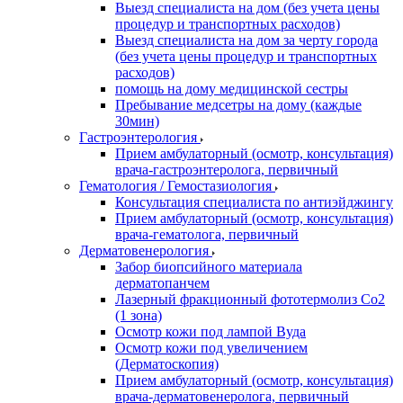
Выезд специалиста на дом (без учета цены
процедур и транспортных расходов)
Выезд специалиста на дом за черту города
(без учета цены процедур и транспортных
расходов)
помощь на дому медицинской сестры
Пребывание медсетры на дому (каждые
30мин)
Гастроэнтерология
Прием амбулаторный (осмотр, консультация)
врача-гастроэнтеролога, первичный
Гематология / Гемостазиология
Консультация специалиста по антиэйджингу
Прием амбулаторный (осмотр, консультация)
врача-гематолога, первичный
Дерматовенерология
Забор биопсийного материала
дерматопанчем
Лазерный фракционный фототермолиз Со2
(1 зона)
Осмотр кожи под лампой Вуда
Осмотр кожи под увеличением
(Дерматоскопия)
Прием амбулаторный (осмотр, консультация)
врача-дерматовенеролога, первичный