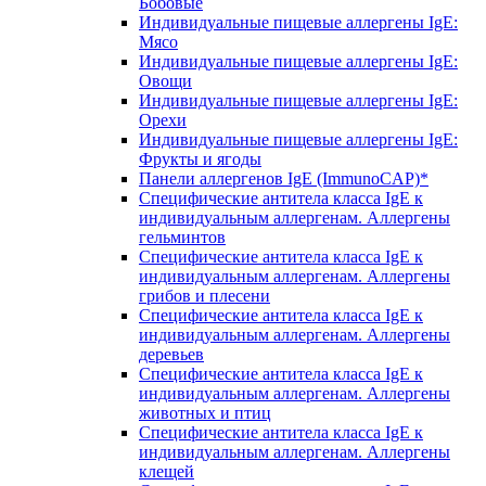
Бобовые
Индивидуальные пищевые аллергены IgE:
Мясо
Индивидуальные пищевые аллергены IgE:
Овощи
Индивидуальные пищевые аллергены IgE:
Орехи
Индивидуальные пищевые аллергены IgE:
Фрукты и ягоды
Панели аллергенов IgE (ImmunoCAP)*
Специфические антитела класса IgE к
индивидуальным аллергенам. Аллергены
гельминтов
Специфические антитела класса IgE к
индивидуальным аллергенам. Аллергены
грибов и плесени
Специфические антитела класса IgE к
индивидуальным аллергенам. Аллергены
деревьев
Специфические антитела класса IgE к
индивидуальным аллергенам. Аллергены
животных и птиц
Специфические антитела класса IgE к
индивидуальным аллергенам. Аллергены
клещей