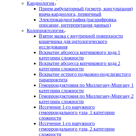
Кардиология
Прием амбулаторный (осмотр, консультация)
врача-кардиолога, первичный
Электрокардиография (расшифровка,
описание, интерпретация данных)
Колопроктология
Взятие мазка с внутренней поверхности
кишечника для цитологического
исследования
Вскрытие абсцесса копчикового хода 1
категории сложности
Вскрытие абсцесса копчикового хода 2
категории сложности
Вскрытие острого подкожно-подслизистого
парапроктита
Геморроидэктомия по Миллигану-Моргану 1
категории сложности
Геморроидэктомия по Миллигану-Моргану 2
категории сложности
Иссечение 1-го наружного
геморроидального узла, 1 категории
сложности
Иссечение 1-го наружного
геморроидального узла, 2 категории
сложности