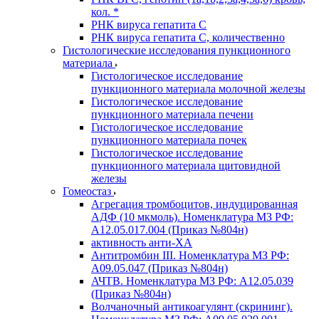
кол. *
РНК вируса гепатита C
РНК вируса гепатита C, количественно
Гистологические исследования пункционного
материала
Гистологическое исследование
пункционного материала молочной железы
Гистологическое исследование
пункционного материала печени
Гистологическое исследование
пункционного материала почек
Гистологическое исследование
пункционного материала щитовидной
железы
Гомеостаз
Агрегация тромбоцитов, индуцированная
АДФ (10 мкмоль). Номенклатура МЗ РФ:
A12.05.017.004 (Приказ №804н)
активность анти-ХА
Антитромбин III. Номенклатура МЗ РФ:
A09.05.047 (Приказ №804н)
АЧТВ. Номенклатура МЗ РФ: A12.05.039
(Приказ №804н)
Волчаночный антикоагулянт (скрининг).