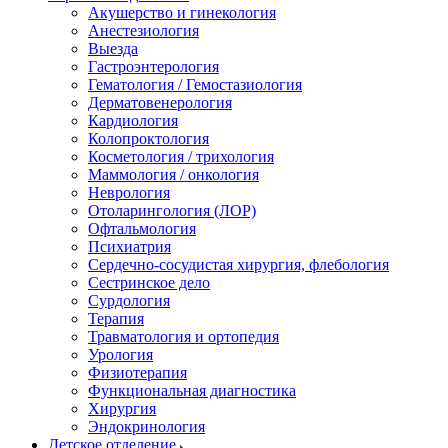
Акушерство и гинекология
Анестезиология
Выезда
Гастроэнтерология
Гематология / Гемостазиология
Дерматовенерология
Кардиология
Колопроктология
Косметология / трихология
Маммология / онкология
Неврология
Отоларингология (ЛОР)
Офтальмология
Психиатрия
Сердечно-сосудистая хирургия, флебология
Сестринское дело
Сурдология
Терапия
Травматология и ортопедия
Урология
Физиотерапия
Функциональная диагностика
Хирургия
Эндокринология
Детское отделение