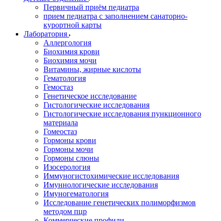
Первичный приём педиатра
прием педиатра с заполнением санаторно-
курортной карты
Лаборатория
Аллергология
Биохимия крови
Биохимия мочи
Витамины, жирные кислоты
Гематология
Гемостаз
Генетическое исследование
Гистологические исследования
Гистологические исследования пункционного
материала
Гомеостаз
Гормоны крови
Гормоны мочи
Гормоны слюны
Изосерология
Иммуногистохимические исследования
Имуннологические исследования
Имуногематология
Исследование генетических полиморфизмов
методом пцр
Коммерческие профили