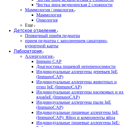
Чистка лица медицинская 2 сложности
Маммология / онкология
Маммология
Онкология
Еще
Детское отделение
Первичный приём педиатра
прием педиатра с заполнением санаторно-
курортной карты
Лаборатория
Аллергология
Immuno CAP
Диагностика пищевой непереносимости
Индивидуальные аллергены деревьев IgE
(ImmunoCAP)
Индивидуальные аллергены животных и
птиц IgE (ImmunoCAP)
Индивидуальные аллергены насекомых и их
ядовIgE (ImmunoCAP)
Индивидуальные аллергены пыли IgE
(ImmunoCAP)
Индивидуальные пищевые аллергены IgE
(ImmunoCAP): Яйцо и компоненты яйца
Индивидуальные пищевые аллергены IgE: