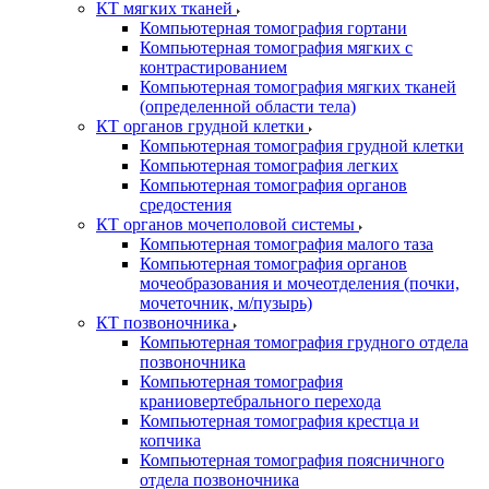
КТ мягких тканей
Компьютерная томография гортани
Компьютерная томография мягких с
контрастированием
Компьютерная томография мягких тканей
(определенной области тела)
КТ органов грудной клетки
Компьютерная томография грудной клетки
Компьютерная томография легких
Компьютерная томография органов
средостения
КТ органов мочеполовой системы
Компьютерная томография малого таза
Компьютерная томография органов
мочеобразования и мочеотделения (почки,
мочеточник, м/пузырь)
КТ позвоночника
Компьютерная томография грудного отдела
позвоночника
Компьютерная томография
краниовертебрального перехода
Компьютерная томография крестца и
копчика
Компьютерная томография поясничного
отдела позвоночника