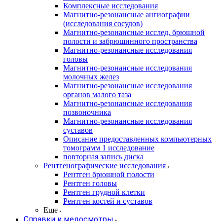
Комплексные исследования
Магнитно-резонансные ангиографии
(исследования сосудов)
Магнитно-резонансные исслед. брюшной
полости и забрюшинного пространства
Магнитно-резонансные исследования
головы
Магнитно-резонансные исследования
молочных желез
Магнитно-резонансные исследования
органов малого таза
Магнитно-резонансные исследования
позвоночника
Магнитно-резонансные исследования
суставов
Описание предоставленных компьютерных
томограмм 1 исследование
повторная запись диска
Рентгенографические исследования
Рентген брюшной полости
Рентген головы
Рентген грудной клетки
Рентген костей и суставов
Еще
Справки и медосмотры