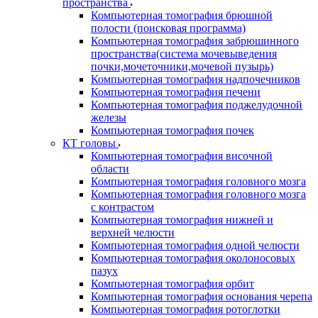
пространства
Компьютерная томография брюшной
полости (поисковая программа)
Компьютерная томография забрюшинного
пространства(система мочевыведения
почки,мочеточники,мочевой пузырь)
Компьютерная томография надпочечников
Компьютерная томография печени
Компьютерная томография поджелудочной
железы
Компьютерная томография почек
КТ головы
Компьютерная томография височной
области
Компьютерная томография головного мозга
Компьютерная томография головного мозга
с контрастом
Компьютерная томография нижней и
верхней челюсти
Компьютерная томография одной челюсти
Компьютерная томография околоносовых
пазух
Компьютерная томография орбит
Компьютерная томография основания черепа
Компьютерная томография ротоглотки