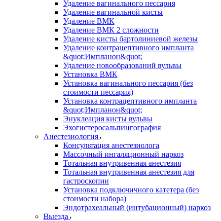
Удаление вагинального пессария
Удаление вагинальной кисты
Удаление ВМК
Удаление ВМК 2 сложности
Удаление кисты бартолиниевой железы
Удаление контрацептивного импланта
&quot;Импланон&quot;
Удаление новообразований вульвы
Установка ВМК
Установка вагинального пессария (без
стоимости пессария)
Установка контрацептивного импланта
&quot;Импланон&quot;
Энуклеация кисты вульвы
Эхогистеросальпингография
Анестезиология
Консультация анестезиолога
Массочный ингаляционный наркоз
Тотальная внутривенная анестезия
Тотальная внутривенная анестезия для
гастроскопии
Установка подключичного катетера (без
стоимости набора)
Эндотрахеальный (интубационный) наркоз
Выезда