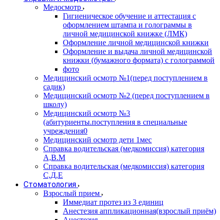
Медосмотр
Гигиеническое обучение и аттестация с
оформлением штампа и голограммы в
личной медицинской книжке (ЛМК)
Оформление личной медицинской книжки
Оформление и выдача личной медицинской
книжки (бумажного формата) с голограммой
фото
Медицинский осмотр №1(перед поступлением в
садик)
Медицинский осмотр №2 (перед поступлением в
школу)
Медицинский осмотр №3
(абитуриенты.поступления в специальные
учреждения0
Медицинский осмотр дети 1мес
Справка водительская (медкомиссия) категория
А,В.М
Справка водительская (медкомиссия) категория
С,Д,Е
Стоматология
Взрослый прием
Иммедиат протез из 3 единиц
Анестезия аппликационная(взрослый приём)
Анестезия