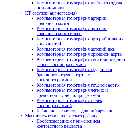
Компьютерная томография шейного отдела
позвоночника
КТ сосудов (ангиография)
Компьютерная томография артерий
головного мозга
Компьютерная томография артерий
головного мозга и шеи
Компьютерная томография артерий нижних
конечностей
Компьютерная томография артерий шеи
Компьютерная томография брюшной аорты
Компьютерная томография гепатобилиарной
зоны с ангиопрограммой
Компьютерная томография грудного и
брюшного отделов аорты с
ангиопрограммой
Компьютерная томография грудной аорты
Компьютерная томография легких и
средостения с ангиопрограммой
Компьютерная томография почек
ангиопрограммой
КТ-ангиография подвздошной артерии
Магнитно-резонансная томография
Дообследование с применением
контрастного вещества