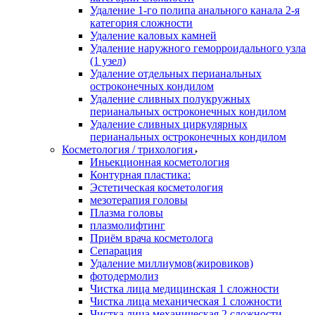
Удаление 1-го полипа анального канала 2-я
категория сложности
Удаление каловых камней
Удаление наружного геморроидального узла
(1 узел)
Удаление отдельных перианальных
остроконечных кондилом
Удаление сливных полукружных
перианальных остроконечных кондилом
Удаление сливных циркулярных
перианальных остроконечных кондилом
Косметология / трихология
Иньекционная косметология
Контурная пластика:
Эстетическая косметология
мезотерапия головы
Плазма головы
плазмолифтинг
Приём врача косметолога
Сепарация
Удаление миллиумов(жировиков)
фотодермолиз
Чистка лица медицинская 1 сложности
Чистка лица механическая 1 сложности
Чистка лица механическая 2 сложности