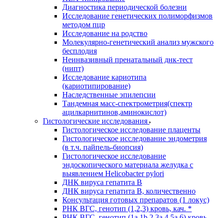
Диагностика периодической болезни
Исследование генетических полиморфизмов
методом пцр
Исследование на родство
Молекулярно-генетический анализ мужского
бесплодия
Неинвазивный пренатальный днк-тест
(нипт)
Исследование кариотипа
(кариотипирование)
Наследственные эпилепсии
Тандемная масс-спектрометрия(спектр
ацилкарнитинов,аминокислот)
Гистологические исследования
Гистологическое исследование плаценты
Гистологическое исследование эндометрия
(в т.ч. пайпель-биопсия)
Гистологическое исследование
эндоскопического материала желудка с
выявлением Helicobacter pylori
ДНК вируса гепатита B
ДНК вируса гепатита B, количественно
Консультация готовых препаратов (1 локус)
РНК ВГC, генотип (1,2,3) кровь, кач. *
РНК ВГC, генотип (1a,1b,2,3a,4,5a,6) кровь,