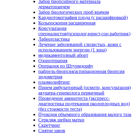
Забор биопсийного материала
дерматопанчем
Забор биологических проб врачом
Кардиотокография плода (с расшифровкой)
Кольпоскопия расширенная
Консультация
специалистов(психолог,юрист,соц.работник)
Лабиопластика
Лечение заболеваний слизистых, кожи с
использованием энергии (1 зона)
медикаментозный аборт
Озонотерапия
Операция по Штурмдорфу
пайпель-биопсия/аспирационная биопсия
эндометрия
плазмолифтинг
Прием амбулаторный (осмотр, консультация)
акушера-гинеколога первичный
Проведение амниотеста (экспресс-
диагностика подтекания околоплодных вод)
(без стоимости теста)
Пункция объемного образования малого таза
Серкляж шейки матки
Скретчинг
Снятие швов