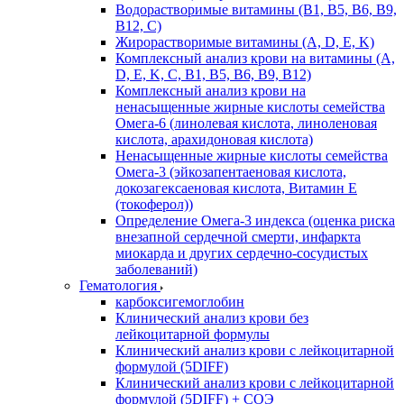
Водорастворимые витамины (B1, B5, B6, В9,
В12, С)
Жирорастворимые витамины (A, D, E, K)
Комплексный анализ крови на витамины (A,
D, E, K, C, B1, B5, B6, В9, B12)
Комплексный анализ крови на
ненасыщенные жирные кислоты семейства
Омега-6 (линолевая кислота, линоленовая
кислота, арахидоновая кислота)
Ненасыщенные жирные кислоты семейства
Омега-3 (эйкозапентаеновая кислота,
докозагексаеновая кислота, Витамин E
(токоферол))
Определение Омега-3 индекса (оценка риска
внезапной сердечной смерти, инфаркта
миокарда и других сердечно-сосудистых
заболеваний)
Гематология
карбоксигемоглобин
Клинический анализ крови без
лейкоцитарной формулы
Клинический анализ крови с лейкоцитарной
формулой (5DIFF)
Клинический анализ крови с лейкоцитарной
формулой (5DIFF) + СОЭ