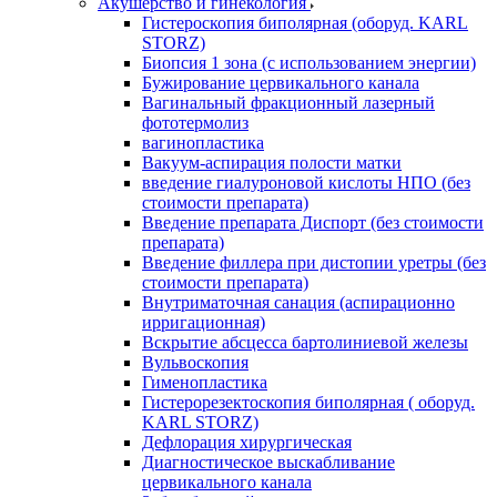
Акушерство и гинекология
Гистероскопия биполярная (оборуд. KARL
STORZ)
Биопсия 1 зона (с использованием энергии)
Бужирование цервикального канала
Вагинальный фракционный лазерный
фототермолиз
вагинопластика
Вакуум-аспирация полости матки
введение гиалуроновой кислоты НПО (без
стоимости препарата)
Введение препарата Диспорт (без стоимости
препарата)
Введение филлера при дистопии уретры (без
стоимости препарата)
Внутриматочная санация (аспирационно
ирригационная)
Вскрытие абсцесса бартолиниевой железы
Вульвоскопия
Гименопластика
Гистерорезектоскопия биполярная ( оборуд.
KARL STORZ)
Дефлорация хирургическая
Диагностическое выскабливание
цервикального канала