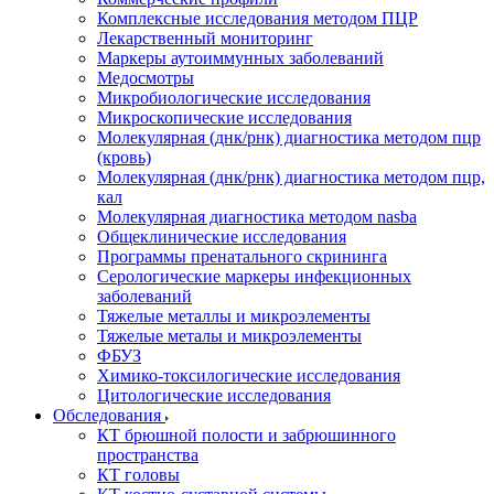
Комплексные исследования методом ПЦР
Лекарственный мониторинг
Маркеры аутоиммунных заболеваний
Медосмотры
Микробиологические исследования
Микроскопические исследования
Молекулярная (днк/рнк) диагностика методом пцр
(кровь)
Молекулярная (днк/рнк) диагностика методом пцр,
кал
Молекулярная диагностика методом nasba
Общеклинические исследования
Программы пренатального скрининга
Серологические маркеры инфекционных
заболеваний
Тяжелые металлы и микроэлементы
Тяжелые металы и микроэлементы
ФБУЗ
Химико-токсилогические исследования
Цитологические исследования
Обследования
КТ брюшной полости и забрюшинного
пространства
КТ головы