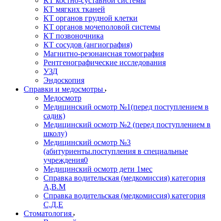
КТ костно-суставной системы
КТ мягких тканей
КТ органов грудной клетки
КТ органов мочеполовой системы
КТ позвоночника
КТ сосудов (ангиография)
Магнитно-резонансная томография
Рентгенографические исследования
УЗД
Эндоскопия
Справки и медосмотры
Медосмотр
Медицинский осмотр №1(перед поступлением в
садик)
Медицинский осмотр №2 (перед поступлением в
школу)
Медицинский осмотр №3
(абитуриенты.поступления в специальные
учреждения0
Медицинский осмотр дети 1мес
Справка водительская (медкомиссия) категория
А,В.М
Справка водительская (медкомиссия) категория
С,Д,Е
Стоматология