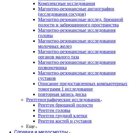
Комплексные исследования
Магнитно-резонансные ангиографии
(исследования сосудов)
Магнитно-резонансные исслед. брюшной
полости и забрюшинного пространства
Магнитно-резонансные исследования
головы
Магнитно-резонансные исследования
молочных желез
Магнитно-резонансные исследования
органов малого таза
Магнитно-резонансные исследования
позвоночника
Магнитно-резонансные исследования
суставов
Описание предоставленных компьютерных
томограмм 1 исследование
повторная запись диска
Рентгенографические исследования
Рентген брюшной полости
Рентген головы
Рентген грудной клетки
Рентген костей и суставов
Еще
Справки и медосмотры