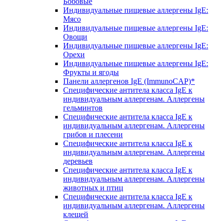
Бобовые
Индивидуальные пищевые аллергены IgE:
Мясо
Индивидуальные пищевые аллергены IgE:
Овощи
Индивидуальные пищевые аллергены IgE:
Орехи
Индивидуальные пищевые аллергены IgE:
Фрукты и ягоды
Панели аллергенов IgE (ImmunoCAP)*
Специфические антитела класса IgE к
индивидуальным аллергенам. Аллергены
гельминтов
Специфические антитела класса IgE к
индивидуальным аллергенам. Аллергены
грибов и плесени
Специфические антитела класса IgE к
индивидуальным аллергенам. Аллергены
деревьев
Специфические антитела класса IgE к
индивидуальным аллергенам. Аллергены
животных и птиц
Специфические антитела класса IgE к
индивидуальным аллергенам. Аллергены
клещей