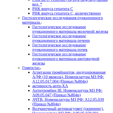
кол. *
РНК вируса гепатита C
РНК вируса гепатита C, количественно
Гистологические исследования пункционного
материала
Гистологическое исследование
пункционного материала молочной железы
Гистологическое исследование
пункционного материала печени
Гистологическое исследование
пункционного материала почек
Гистологическое исследование
пункционного материала щитовидной
железы
Гомеостаз
Агрегация тромбоцитов, индуцированная
АДФ (10 мкмоль). Номенклатура МЗ РФ:
A12.05.017.004 (Приказ №804н)
активность анти-ХА
Антитромбин III. Номенклатура МЗ РФ:
A09.05.047 (Приказ №804н)
АЧТВ. Номенклатура МЗ РФ: A12.05.039
(Приказ №804н)
Волчаночный антикоагулянт (скрининг).