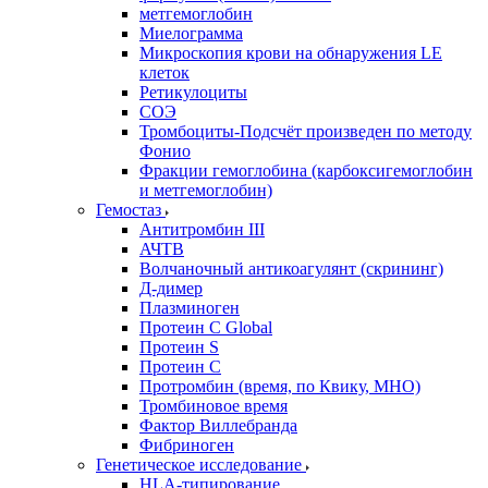
метгемоглобин
Миелограмма
Микроскопия крови на обнаружения LE
клеток
Ретикулоциты
СОЭ
Тромбоциты-Подсчёт произведен по методу
Фонио
Фракции гемоглобина (карбоксигемоглобин
и метгемоглобин)
Гемостаз
Антитромбин III
АЧТВ
Волчаночный антикоагулянт (скрининг)
Д-димер
Плазминоген
Протеин C Global
Протеин S
Протеин С
Протромбин (время, по Квику, МНО)
Тромбиновое время
Фактор Виллебранда
Фибриноген
Генетическое исследование
HLA-типирование