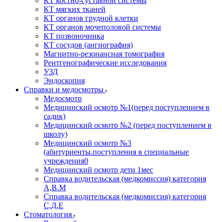
КТ костно-суставной системы
КТ мягких тканей
КТ органов грудной клетки
КТ органов мочеполовой системы
КТ позвоночника
КТ сосудов (ангиография)
Магнитно-резонансная томография
Рентгенографические исследования
УЗД
Эндоскопия
Справки и медосмотры
Медосмотр
Медицинский осмотр №1(перед поступлением в
садик)
Медицинский осмотр №2 (перед поступлением в
школу)
Медицинский осмотр №3
(абитуриенты.поступления в специальные
учреждения0
Медицинский осмотр дети 1мес
Справка водительская (медкомиссия) категория
А,В.М
Справка водительская (медкомиссия) категория
С,Д,Е
Стоматология