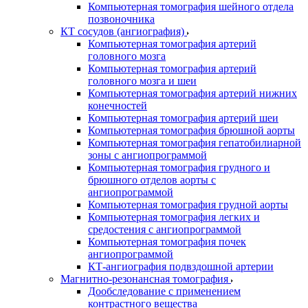
Компьютерная томография шейного отдела
позвоночника
КТ сосудов (ангиография)
Компьютерная томография артерий
головного мозга
Компьютерная томография артерий
головного мозга и шеи
Компьютерная томография артерий нижних
конечностей
Компьютерная томография артерий шеи
Компьютерная томография брюшной аорты
Компьютерная томография гепатобилиарной
зоны с ангиопрограммой
Компьютерная томография грудного и
брюшного отделов аорты с
ангиопрограммой
Компьютерная томография грудной аорты
Компьютерная томография легких и
средостения с ангиопрограммой
Компьютерная томография почек
ангиопрограммой
КТ-ангиография подвздошной артерии
Магнитно-резонансная томография
Дообследование с применением
контрастного вещества