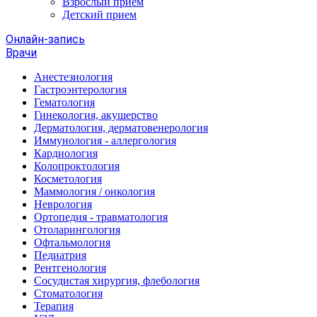
Взрослый прием
Детский прием
Онлайн-запись
Врачи
Анестезиология
Гастроэнтерология
Гематология
Гинекология, акушерство
Дерматология, дерматовенерология
Иммунология - аллергология
Кардиология
Колопроктология
Косметология
Маммология / онкология
Неврология
Ортопедия - травматология
Отоларингология
Офтальмология
Педиатрия
Рентгенология
Сосудистая хирургия, флебология
Стоматология
Терапия