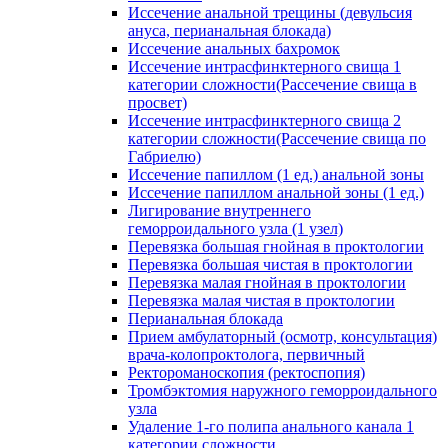
Иссечение анальной трещины (девульсия
ануса, перианальная блокада)
Иссечение анальных бахромок
Иссечение интрасфинктерного свища 1
категории сложности(Рассечение свища в
просвет)
Иссечение интрасфинктерного свища 2
категории сложности(Рассечение свища по
Габриелю)
Иссечение папиллом (1 ед.) анальной зоны
Иссечение папиллом анальной зоны (1 ед.)
Лигирование внутреннего
геморроидального узла (1 узел)
Перевязка большая гнойная в проктологии
Перевязка большая чистая в проктологии
Перевязка малая гнойная в проктологии
Перевязка малая чистая в проктологии
Перианальная блокада
Прием амбулаторный (осмотр, консультация)
врача-колопроктолога, первичный
Ректороманоскопия (ректоспопия)
Тромбэктомия наружного геморроидального
узла
Удаление 1-го полипа анального канала 1
категории сложности