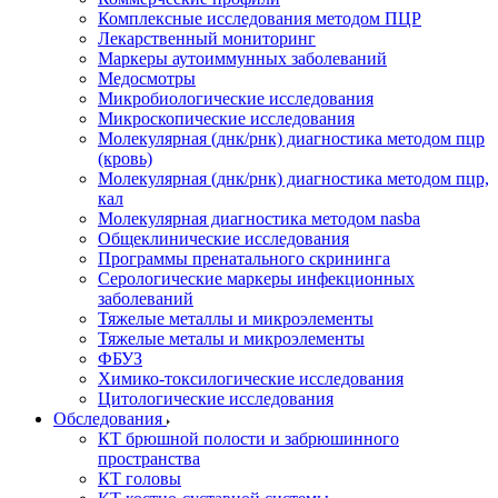
Комплексные исследования методом ПЦР
Лекарственный мониторинг
Маркеры аутоиммунных заболеваний
Медосмотры
Микробиологические исследования
Микроскопические исследования
Молекулярная (днк/рнк) диагностика методом пцр
(кровь)
Молекулярная (днк/рнк) диагностика методом пцр,
кал
Молекулярная диагностика методом nasba
Общеклинические исследования
Программы пренатального скрининга
Серологические маркеры инфекционных
заболеваний
Тяжелые металлы и микроэлементы
Тяжелые металы и микроэлементы
ФБУЗ
Химико-токсилогические исследования
Цитологические исследования
Обследования
КТ брюшной полости и забрюшинного
пространства
КТ головы