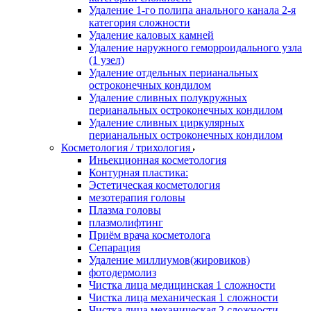
Удаление 1-го полипа анального канала 2-я
категория сложности
Удаление каловых камней
Удаление наружного геморроидального узла
(1 узел)
Удаление отдельных перианальных
остроконечных кондилом
Удаление сливных полукружных
перианальных остроконечных кондилом
Удаление сливных циркулярных
перианальных остроконечных кондилом
Косметология / трихология
Иньекционная косметология
Контурная пластика:
Эстетическая косметология
мезотерапия головы
Плазма головы
плазмолифтинг
Приём врача косметолога
Сепарация
Удаление миллиумов(жировиков)
фотодермолиз
Чистка лица медицинская 1 сложности
Чистка лица механическая 1 сложности
Чистка лица механическая 2 сложности