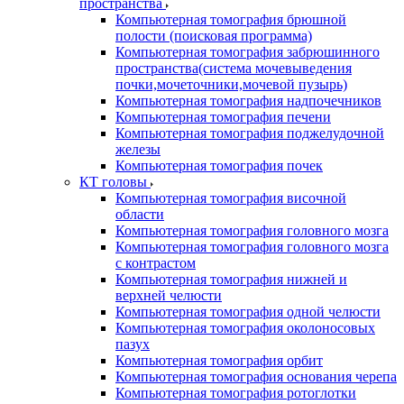
пространства
Компьютерная томография брюшной
полости (поисковая программа)
Компьютерная томография забрюшинного
пространства(система мочевыведения
почки,мочеточники,мочевой пузырь)
Компьютерная томография надпочечников
Компьютерная томография печени
Компьютерная томография поджелудочной
железы
Компьютерная томография почек
КТ головы
Компьютерная томография височной
области
Компьютерная томография головного мозга
Компьютерная томография головного мозга
с контрастом
Компьютерная томография нижней и
верхней челюсти
Компьютерная томография одной челюсти
Компьютерная томография околоносовых
пазух
Компьютерная томография орбит
Компьютерная томография основания черепа
Компьютерная томография ротоглотки