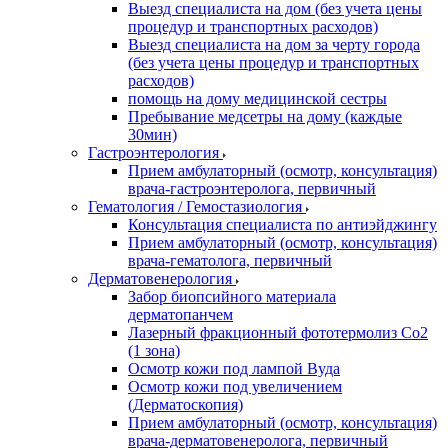
Выезд специалиста на дом (без учета цены
процедур и транспортных расходов)
Выезд специалиста на дом за черту города
(без учета цены процедур и транспортных
расходов)
помощь на дому медицинской сестры
Пребывание медсетры на дому (каждые
30мин)
Гастроэнтерология
Прием амбулаторный (осмотр, консультация)
врача-гастроэнтеролога, первичный
Гематология / Гемостазиология
Консультация специалиста по антиэйджингу
Прием амбулаторный (осмотр, консультация)
врача-гематолога, первичный
Дерматовенерология
Забор биопсийного материала
дерматопанчем
Лазерный фракционный фототермолиз Со2
(1 зона)
Осмотр кожи под лампой Вуда
Осмотр кожи под увеличением
(Дерматоскопия)
Прием амбулаторный (осмотр, консультация)
врача-дерматовенеролога, первичный