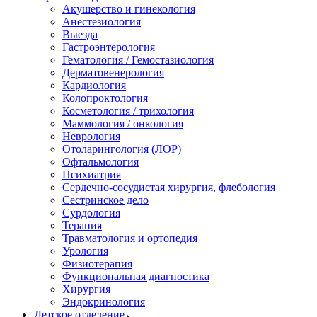
Акушерство и гинекология
Анестезиология
Выезда
Гастроэнтерология
Гематология / Гемостазиология
Дерматовенерология
Кардиология
Колопроктология
Косметология / трихология
Маммология / онкология
Неврология
Отоларингология (ЛОР)
Офтальмология
Психиатрия
Сердечно-сосудистая хирургия, флебология
Сестринское дело
Сурдология
Терапия
Травматология и ортопедия
Урология
Физиотерапия
Функциональная диагностика
Хирургия
Эндокринология
Детское отделение