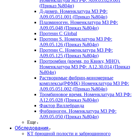
Номенклатура МЗ РФ: A09.05.029.001
(Приказ №804н)
Д-димер. Номенклатура МЗ РФ:
A09.05.051.001 (Приказ №804н)
Плазминоген. Номенклатура МЗ РФ:
A09.05.048 (Приказ №804н)
Протеин C Global
Протеин S. Номенклатура МЗ РФ:
A09.05.126 (Приказ №804н)
Протеин С. Номенклатура МЗ РФ:
A09.05.125 (Приказ №804н)
Протромбин (время, по Квику, МНО).
Номенклатура МЗ РФ: A12.30.014 (Приказ
№804н)
Растворимые фибрин-мономерные
комплексы(РФМК) Номенклатура МЗ РФ:
A09.05.051.002 (Приказ №804н)
Тромбиновое время. Номенклатура МЗ РФ:
A12.05.028 (Приказ №804н)
Фактор Виллебранда
Фибриноген. Номенклатура МЗ РФ:
A09.05.050 (Приказ №804н)
Еще
Обследования
КТ брюшной полости и забрюшинного