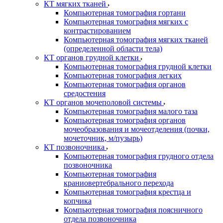
КТ мягких тканей
Компьютерная томография гортани
Компьютерная томография мягких с
контрастированием
Компьютерная томография мягких тканей
(определенной области тела)
КТ органов грудной клетки
Компьютерная томография грудной клетки
Компьютерная томография легких
Компьютерная томография органов
средостения
КТ органов мочеполовой системы
Компьютерная томография малого таза
Компьютерная томография органов
мочеобразования и мочеотделения (почки,
мочеточник, м/пузырь)
КТ позвоночника
Компьютерная томография грудного отдела
позвоночника
Компьютерная томография
краниовертебрального перехода
Компьютерная томография крестца и
копчика
Компьютерная томография поясничного
отдела позвоночника