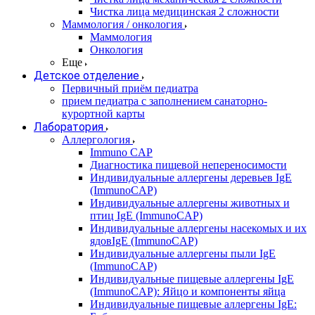
Чистка лица медицинская 2 сложности
Маммология / онкология
Маммология
Онкология
Еще
Детское отделение
Первичный приём педиатра
прием педиатра с заполнением санаторно-
курортной карты
Лаборатория
Аллергология
Immuno CAP
Диагностика пищевой непереносимости
Индивидуальные аллергены деревьев IgE
(ImmunoCAP)
Индивидуальные аллергены животных и
птиц IgE (ImmunoCAP)
Индивидуальные аллергены насекомых и их
ядовIgE (ImmunoCAP)
Индивидуальные аллергены пыли IgE
(ImmunoCAP)
Индивидуальные пищевые аллергены IgE
(ImmunoCAP): Яйцо и компоненты яйца
Индивидуальные пищевые аллергены IgE: