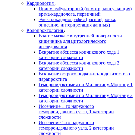
Кардиология
Прием амбулаторный (осмотр, консультация)
врача-кардиолога, первичный
Электрокардиография (расшифровка,
описание, интерпретация данных)
Колопроктология
Взятие мазка с внутренней поверхности
кишечника для цитологического
исследования
Вскрытие абсцесса копчикового хода 1
категории сложности
Вскрытие абсцесса копчикового хода 2
категории сложности
Вскрытие острого подкожно-подслизистого
парапроктита
Геморроидэктомия по Миллигану-Моргану 1
категории сложности
Геморроидэктомия по Миллигану-Моргану 2
категории сложности
Иссечение 1-го наружного
геморроидального узла, 1 категории
сложности
Иссечение 1-го наружного
геморроидального узла, 2 категории
сложности