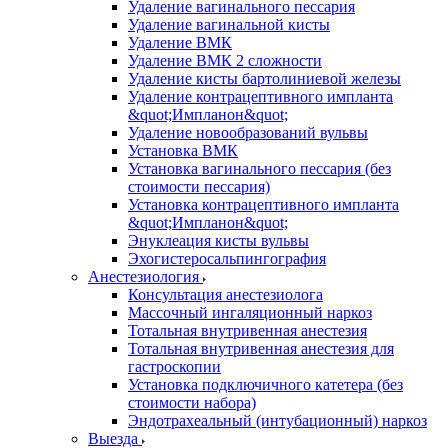
Удаление вагинального пессария
Удаление вагинальной кисты
Удаление ВМК
Удаление ВМК 2 сложности
Удаление кисты бартолиниевой железы
Удаление контрацептивного импланта
&quot;Импланон&quot;
Удаление новообразований вульвы
Установка ВМК
Установка вагинального пессария (без
стоимости пессария)
Установка контрацептивного импланта
&quot;Импланон&quot;
Энуклеация кисты вульвы
Эхогистеросальпингография
Анестезиология
Консультация анестезиолога
Массочный ингаляционный наркоз
Тотальная внутривенная анестезия
Тотальная внутривенная анестезия для
гастроскопии
Установка подключичного катетера (без
стоимости набора)
Эндотрахеальный (интубационный) наркоз
Выезда