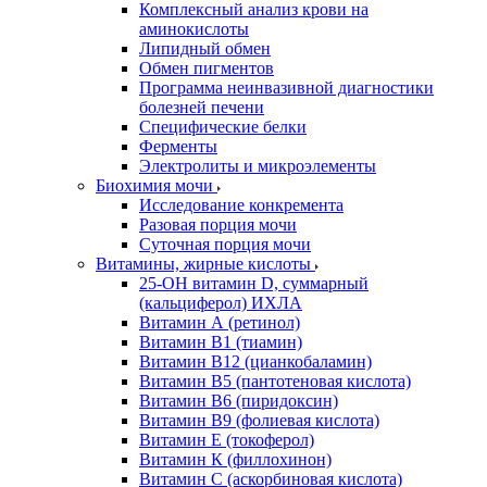
Комплексный анализ крови на
аминокислоты
Липидный обмен
Обмен пигментов
Программа неинвазивной диагностики
болезней печени
Специфические белки
Ферменты
Электролиты и микроэлементы
Биохимия мочи
Исследование конкремента
Разовая порция мочи
Суточная порция мочи
Витамины, жирные кислоты
25-OH витамин D, суммарный
(кальциферол) ИХЛА
Витамин А (ретинол)
Витамин В1 (тиамин)
Витамин В12 (цианкобаламин)
Витамин В5 (пантотеновая кислота)
Витамин В6 (пиридоксин)
Витамин В9 (фолиевая кислота)
Витамин Е (токоферол)
Витамин К (филлохинон)
Витамин С (аскорбиновая кислота)