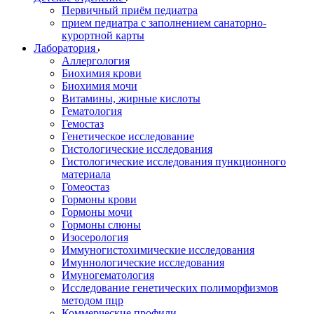
Первичный приём педиатра
прием педиатра с заполнением санаторно-
курортной карты
Лаборатория
Аллергология
Биохимия крови
Биохимия мочи
Витамины, жирные кислоты
Гематология
Гемостаз
Генетическое исследование
Гистологические исследования
Гистологические исследования пункционного
материала
Гомеостаз
Гормоны крови
Гормоны мочи
Гормоны слюны
Изосерология
Иммуногистохимические исследования
Имуннологические исследования
Имуногематология
Исследование генетических полиморфизмов
методом пцр
Коммерческие профили