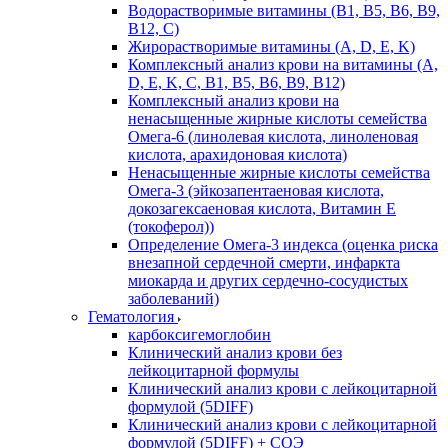
Водорастворимые витамины (B1, B5, B6, В9,
В12, С)
Жирорастворимые витамины (A, D, E, K)
Комплексный анализ крови на витамины (A,
D, E, K, C, B1, B5, B6, В9, B12)
Комплексный анализ крови на
ненасыщенные жирные кислоты семейства
Омега-6 (линолевая кислота, линоленовая
кислота, арахидоновая кислота)
Ненасыщенные жирные кислоты семейства
Омега-3 (эйкозапентаеновая кислота,
докозагексаеновая кислота, Витамин E
(токоферол))
Определение Омега-3 индекса (оценка риска
внезапной сердечной смерти, инфаркта
миокарда и других сердечно-сосудистых
заболеваний)
Гематология
карбоксигемоглобин
Клинический анализ крови без
лейкоцитарной формулы
Клинический анализ крови с лейкоцитарной
формулой (5DIFF)
Клинический анализ крови с лейкоцитарной
формулой (5DIFF) + СОЭ