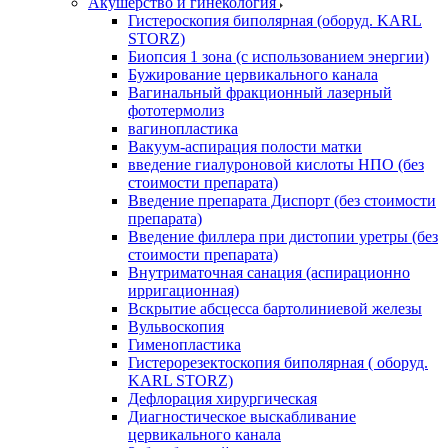
Акушерство и гинекология
Гистероскопия биполярная (оборуд. KARL
STORZ)
Биопсия 1 зона (с использованием энергии)
Бужирование цервикального канала
Вагинальный фракционный лазерный
фототермолиз
вагинопластика
Вакуум-аспирация полости матки
введение гиалуроновой кислоты НПО (без
стоимости препарата)
Введение препарата Диспорт (без стоимости
препарата)
Введение филлера при дистопии уретры (без
стоимости препарата)
Внутриматочная санация (аспирационно
ирригационная)
Вскрытие абсцесса бартолиниевой железы
Вульвоскопия
Гименопластика
Гистерорезектоскопия биполярная ( оборуд.
KARL STORZ)
Дефлорация хирургическая
Диагностическое выскабливание
цервикального канала