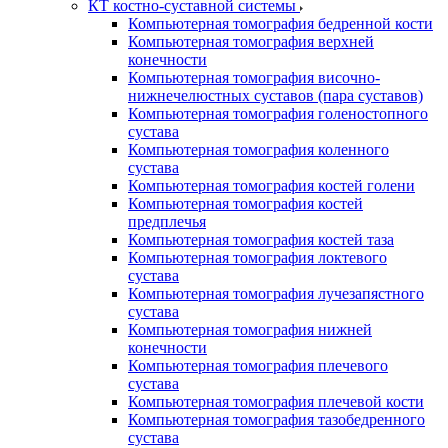
КТ костно-суставной системы
Компьютерная томография бедренной кости
Компьютерная томография верхней
конечности
Компьютерная томография височно-
нижнечелюстных суставов (пара суставов)
Компьютерная томография голеностопного
сустава
Компьютерная томография коленного
сустава
Компьютерная томография костей голени
Компьютерная томография костей
предплечья
Компьютерная томография костей таза
Компьютерная томография локтевого
сустава
Компьютерная томография лучезапястного
сустава
Компьютерная томография нижней
конечности
Компьютерная томография плечевого
сустава
Компьютерная томография плечевой кости
Компьютерная томография тазобедренного
сустава