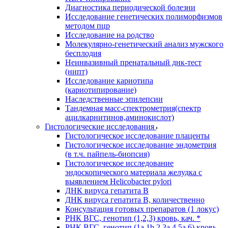
Диагностика периодической болезни
Исследование генетических полиморфизмов
методом пцр
Исследование на родство
Молекулярно-генетический анализ мужского
бесплодия
Неинвазивный пренатальный днк-тест
(нипт)
Исследование кариотипа
(кариотипирование)
Наследственные эпилепсии
Тандемная масс-спектрометрия(спектр
ацилкарнитинов,аминокислот)
Гистологические исследования
Гистологическое исследование плаценты
Гистологическое исследование эндометрия
(в т.ч. пайпель-биопсия)
Гистологическое исследование
эндоскопического материала желудка с
выявлением Helicobacter pylori
ДНК вируса гепатита B
ДНК вируса гепатита B, количественно
Консультация готовых препаратов (1 локус)
РНК ВГC, генотип (1,2,3) кровь, кач. *
РНК ВГC, генотип (1a,1b,2,3a,4,5a,6) кровь,