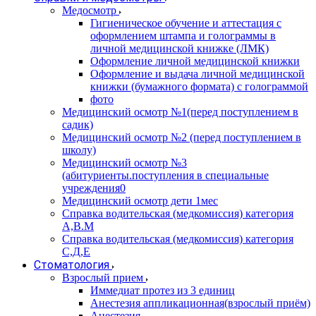
Медосмотр
Гигиеническое обучение и аттестация с
оформлением штампа и голограммы в
личной медицинской книжке (ЛМК)
Оформление личной медицинской книжки
Оформление и выдача личной медицинской
книжки (бумажного формата) с голограммой
фото
Медицинский осмотр №1(перед поступлением в
садик)
Медицинский осмотр №2 (перед поступлением в
школу)
Медицинский осмотр №3
(абитуриенты.поступления в специальные
учреждения0
Медицинский осмотр дети 1мес
Справка водительская (медкомиссия) категория
А,В.М
Справка водительская (медкомиссия) категория
С,Д,Е
Стоматология
Взрослый прием
Иммедиат протез из 3 единиц
Анестезия аппликационная(взрослый приём)
Анестезия