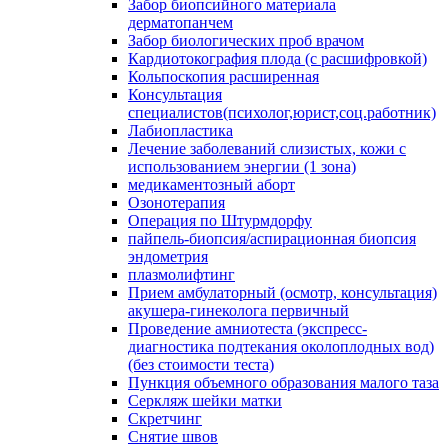
Забор биопсийного материала
дерматопанчем
Забор биологических проб врачом
Кардиотокография плода (с расшифровкой)
Кольпоскопия расширенная
Консультация
специалистов(психолог,юрист,соц.работник)
Лабиопластика
Лечение заболеваний слизистых, кожи с
использованием энергии (1 зона)
медикаментозный аборт
Озонотерапия
Операция по Штурмдорфу
пайпель-биопсия/аспирационная биопсия
эндометрия
плазмолифтинг
Прием амбулаторный (осмотр, консультация)
акушера-гинеколога первичный
Проведение амниотеста (экспресс-
диагностика подтекания околоплодных вод)
(без стоимости теста)
Пункция объемного образования малого таза
Серкляж шейки матки
Скретчинг
Снятие швов