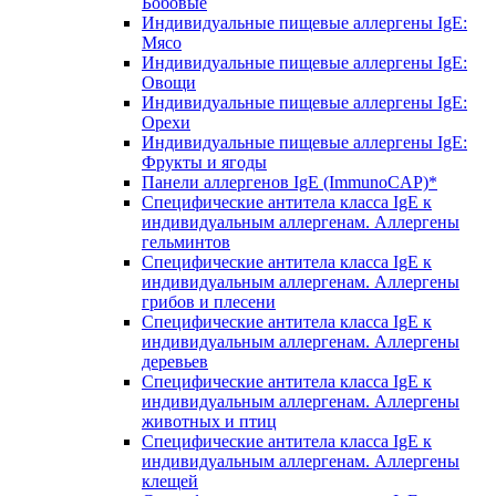
Бобовые
Индивидуальные пищевые аллергены IgE:
Мясо
Индивидуальные пищевые аллергены IgE:
Овощи
Индивидуальные пищевые аллергены IgE:
Орехи
Индивидуальные пищевые аллергены IgE:
Фрукты и ягоды
Панели аллергенов IgE (ImmunoCAP)*
Специфические антитела класса IgE к
индивидуальным аллергенам. Аллергены
гельминтов
Специфические антитела класса IgE к
индивидуальным аллергенам. Аллергены
грибов и плесени
Специфические антитела класса IgE к
индивидуальным аллергенам. Аллергены
деревьев
Специфические антитела класса IgE к
индивидуальным аллергенам. Аллергены
животных и птиц
Специфические антитела класса IgE к
индивидуальным аллергенам. Аллергены
клещей