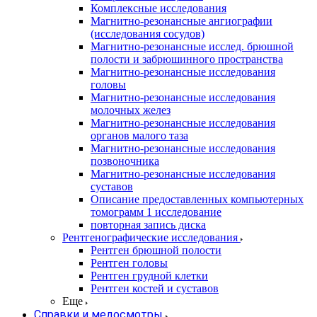
Комплексные исследования
Магнитно-резонансные ангиографии
(исследования сосудов)
Магнитно-резонансные исслед. брюшной
полости и забрюшинного пространства
Магнитно-резонансные исследования
головы
Магнитно-резонансные исследования
молочных желез
Магнитно-резонансные исследования
органов малого таза
Магнитно-резонансные исследования
позвоночника
Магнитно-резонансные исследования
суставов
Описание предоставленных компьютерных
томограмм 1 исследование
повторная запись диска
Рентгенографические исследования
Рентген брюшной полости
Рентген головы
Рентген грудной клетки
Рентген костей и суставов
Еще
Справки и медосмотры