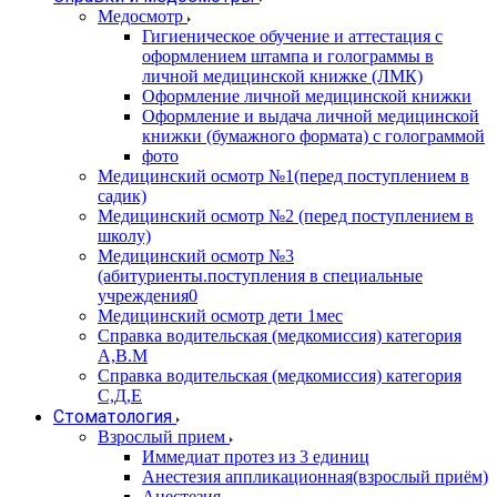
Медосмотр
Гигиеническое обучение и аттестация с
оформлением штампа и голограммы в
личной медицинской книжке (ЛМК)
Оформление личной медицинской книжки
Оформление и выдача личной медицинской
книжки (бумажного формата) с голограммой
фото
Медицинский осмотр №1(перед поступлением в
садик)
Медицинский осмотр №2 (перед поступлением в
школу)
Медицинский осмотр №3
(абитуриенты.поступления в специальные
учреждения0
Медицинский осмотр дети 1мес
Справка водительская (медкомиссия) категория
А,В.М
Справка водительская (медкомиссия) категория
С,Д,Е
Стоматология
Взрослый прием
Иммедиат протез из 3 единиц
Анестезия аппликационная(взрослый приём)
Анестезия