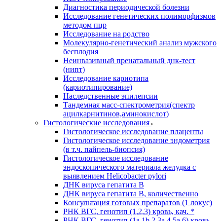
Диагностика периодической болезни
Исследование генетических полиморфизмов
методом пцр
Исследование на родство
Молекулярно-генетический анализ мужского
бесплодия
Неинвазивный пренатальный днк-тест
(нипт)
Исследование кариотипа
(кариотипирование)
Наследственные эпилепсии
Тандемная масс-спектрометрия(спектр
ацилкарнитинов,аминокислот)
Гистологические исследования
Гистологическое исследование плаценты
Гистологическое исследование эндометрия
(в т.ч. пайпель-биопсия)
Гистологическое исследование
эндоскопического материала желудка с
выявлением Helicobacter pylori
ДНК вируса гепатита B
ДНК вируса гепатита B, количественно
Консультация готовых препаратов (1 локус)
РНК ВГC, генотип (1,2,3) кровь, кач. *
РНК ВГC, генотип (1a,1b,2,3a,4,5a,6) кровь,