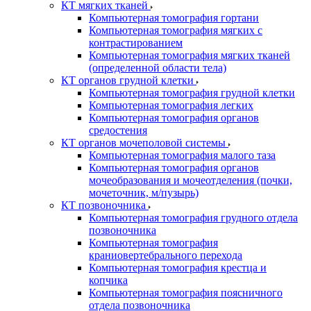
КТ мягких тканей
Компьютерная томография гортани
Компьютерная томография мягких с
контрастированием
Компьютерная томография мягких тканей
(определенной области тела)
КТ органов грудной клетки
Компьютерная томография грудной клетки
Компьютерная томография легких
Компьютерная томография органов
средостения
КТ органов мочеполовой системы
Компьютерная томография малого таза
Компьютерная томография органов
мочеобразования и мочеотделения (почки,
мочеточник, м/пузырь)
КТ позвоночника
Компьютерная томография грудного отдела
позвоночника
Компьютерная томография
краниовертебрального перехода
Компьютерная томография крестца и
копчика
Компьютерная томография поясничного
отдела позвоночника