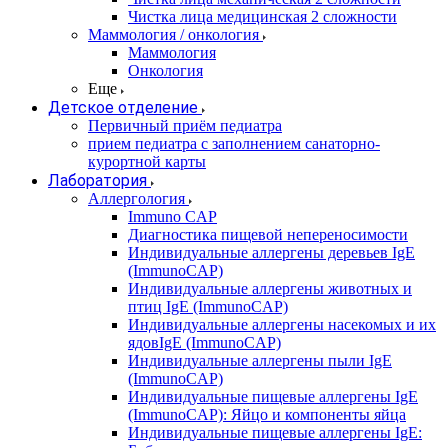
Чистка лица медицинская 2 сложности
Маммология / онкология
Маммология
Онкология
Еще
Детское отделение
Первичный приём педиатра
прием педиатра с заполнением санаторно-
курортной карты
Лаборатория
Аллергология
Immuno CAP
Диагностика пищевой непереносимости
Индивидуальные аллергены деревьев IgE
(ImmunoCAP)
Индивидуальные аллергены животных и
птиц IgE (ImmunoCAP)
Индивидуальные аллергены насекомых и их
ядовIgE (ImmunoCAP)
Индивидуальные аллергены пыли IgE
(ImmunoCAP)
Индивидуальные пищевые аллергены IgE
(ImmunoCAP): Яйцо и компоненты яйца
Индивидуальные пищевые аллергены IgE: