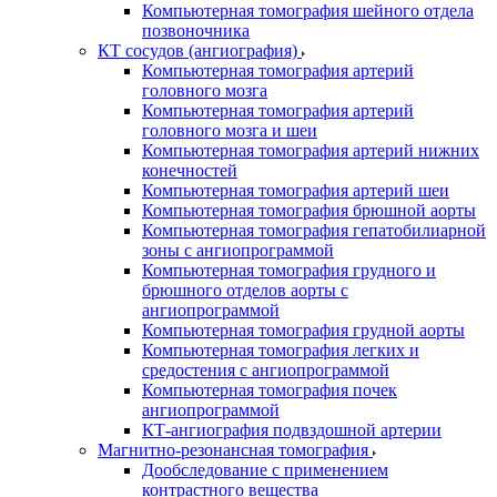
Компьютерная томография шейного отдела
позвоночника
КТ сосудов (ангиография)
Компьютерная томография артерий
головного мозга
Компьютерная томография артерий
головного мозга и шеи
Компьютерная томография артерий нижних
конечностей
Компьютерная томография артерий шеи
Компьютерная томография брюшной аорты
Компьютерная томография гепатобилиарной
зоны с ангиопрограммой
Компьютерная томография грудного и
брюшного отделов аорты с
ангиопрограммой
Компьютерная томография грудной аорты
Компьютерная томография легких и
средостения с ангиопрограммой
Компьютерная томография почек
ангиопрограммой
КТ-ангиография подвздошной артерии
Магнитно-резонансная томография
Дообследование с применением
контрастного вещества