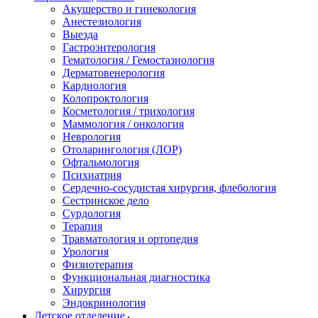
Акушерство и гинекология
Анестезиология
Выезда
Гастроэнтерология
Гематология / Гемостазиология
Дерматовенерология
Кардиология
Колопроктология
Косметология / трихология
Маммология / онкология
Неврология
Отоларингология (ЛОР)
Офтальмология
Психиатрия
Сердечно-сосудистая хирургия, флебология
Сестринское дело
Сурдология
Терапия
Травматология и ортопедия
Урология
Физиотерапия
Функциональная диагностика
Хирургия
Эндокринология
Детское отделение