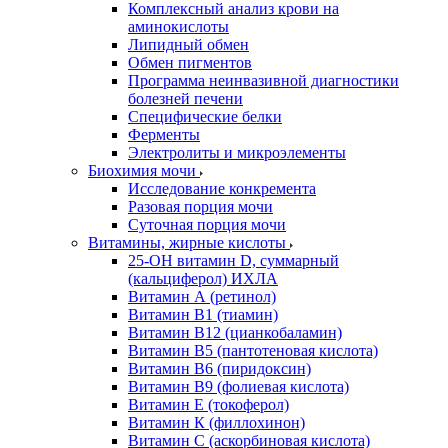
Комплексный анализ крови на
аминокислоты
Липидный обмен
Обмен пигментов
Программа неинвазивной диагностики
болезней печени
Специфические белки
Ферменты
Электролиты и микроэлементы
Биохимия мочи
Исследование конкремента
Разовая порция мочи
Суточная порция мочи
Витамины, жирные кислоты
25-OH витамин D, суммарный
(кальциферол) ИХЛА
Витамин А (ретинол)
Витамин В1 (тиамин)
Витамин В12 (цианкобаламин)
Витамин В5 (пантотеновая кислота)
Витамин В6 (пиридоксин)
Витамин В9 (фолиевая кислота)
Витамин Е (токоферол)
Витамин К (филлохинон)
Витамин С (аскорбиновая кислота)