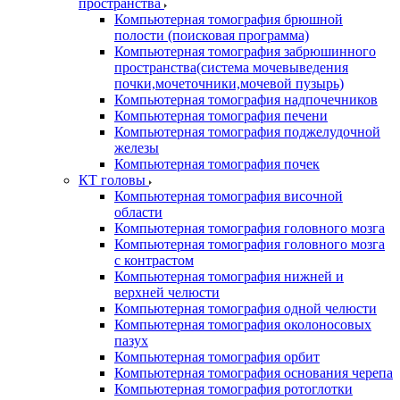
пространства
Компьютерная томография брюшной
полости (поисковая программа)
Компьютерная томография забрюшинного
пространства(система мочевыведения
почки,мочеточники,мочевой пузырь)
Компьютерная томография надпочечников
Компьютерная томография печени
Компьютерная томография поджелудочной
железы
Компьютерная томография почек
КТ головы
Компьютерная томография височной
области
Компьютерная томография головного мозга
Компьютерная томография головного мозга
с контрастом
Компьютерная томография нижней и
верхней челюсти
Компьютерная томография одной челюсти
Компьютерная томография околоносовых
пазух
Компьютерная томография орбит
Компьютерная томография основания черепа
Компьютерная томография ротоглотки