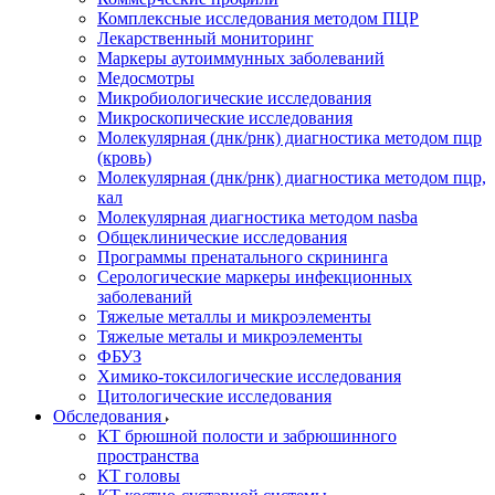
Комплексные исследования методом ПЦР
Лекарственный мониторинг
Маркеры аутоиммунных заболеваний
Медосмотры
Микробиологические исследования
Микроскопические исследования
Молекулярная (днк/рнк) диагностика методом пцр
(кровь)
Молекулярная (днк/рнк) диагностика методом пцр,
кал
Молекулярная диагностика методом nasba
Общеклинические исследования
Программы пренатального скрининга
Серологические маркеры инфекционных
заболеваний
Тяжелые металлы и микроэлементы
Тяжелые металы и микроэлементы
ФБУЗ
Химико-токсилогические исследования
Цитологические исследования
Обследования
КТ брюшной полости и забрюшинного
пространства
КТ головы