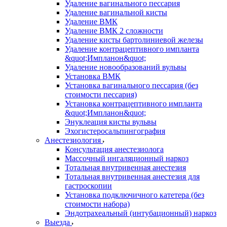
Удаление вагинального пессария
Удаление вагинальной кисты
Удаление ВМК
Удаление ВМК 2 сложности
Удаление кисты бартолиниевой железы
Удаление контрацептивного импланта
&quot;Импланон&quot;
Удаление новообразований вульвы
Установка ВМК
Установка вагинального пессария (без
стоимости пессария)
Установка контрацептивного импланта
&quot;Импланон&quot;
Энуклеация кисты вульвы
Эхогистеросальпингография
Анестезиология
Консультация анестезиолога
Массочный ингаляционный наркоз
Тотальная внутривенная анестезия
Тотальная внутривенная анестезия для
гастроскопии
Установка подключичного катетера (без
стоимости набора)
Эндотрахеальный (интубационный) наркоз
Выезда