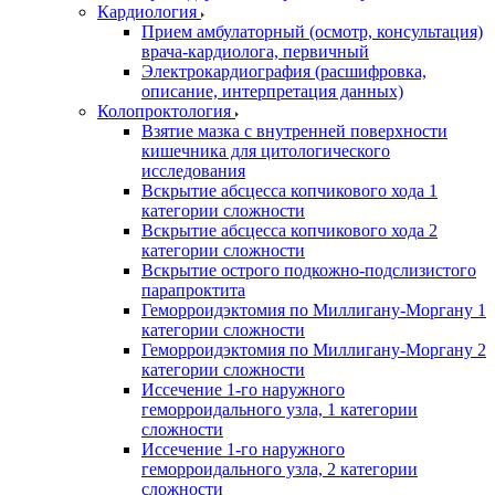
Кардиология
Прием амбулаторный (осмотр, консультация)
врача-кардиолога, первичный
Электрокардиография (расшифровка,
описание, интерпретация данных)
Колопроктология
Взятие мазка с внутренней поверхности
кишечника для цитологического
исследования
Вскрытие абсцесса копчикового хода 1
категории сложности
Вскрытие абсцесса копчикового хода 2
категории сложности
Вскрытие острого подкожно-подслизистого
парапроктита
Геморроидэктомия по Миллигану-Моргану 1
категории сложности
Геморроидэктомия по Миллигану-Моргану 2
категории сложности
Иссечение 1-го наружного
геморроидального узла, 1 категории
сложности
Иссечение 1-го наружного
геморроидального узла, 2 категории
сложности