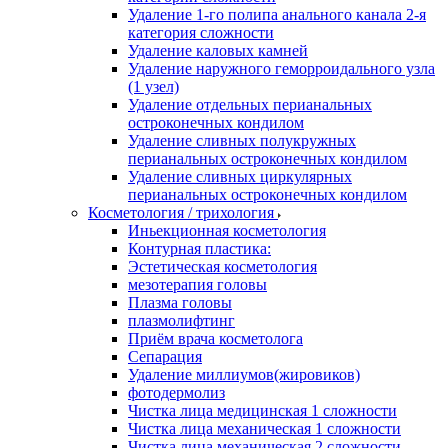
Удаление 1-го полипа анального канала 2-я
категория сложности
Удаление каловых камней
Удаление наружного геморроидального узла
(1 узел)
Удаление отдельных перианальных
остроконечных кондилом
Удаление сливных полукружных
перианальных остроконечных кондилом
Удаление сливных циркулярных
перианальных остроконечных кондилом
Косметология / трихология
Иньекционная косметология
Контурная пластика:
Эстетическая косметология
мезотерапия головы
Плазма головы
плазмолифтинг
Приём врача косметолога
Сепарация
Удаление миллиумов(жировиков)
фотодермолиз
Чистка лица медицинская 1 сложности
Чистка лица механическая 1 сложности
Чистка лица механическая 2 сложности