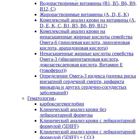
Водорастворимые витамины (B1, B5, B6, В9,
В12, С)
Жирорастворимые витамины (A, D, E, K)
Комплексный анализ крови на витамины (A,
D, E, K, C, B1, B5, B6, В9, B12)
Комплексный анализ крови на
ненасыщенные жирные кислоты семейства
Омега-6 (линолевая кислота, линоленовая
кислота, арахидоновая кислота)
Ненасыщенные жирные кислоты семейства
Омега-3 (эйкозапентаеновая кислота,
докозагексаеновая кислота, Витамин E
(токоферол))
Определение Омега-3 индекса (оценка риска
внезапной сердечной смерти, инфаркта
миокарда и других сердечно-сосудистых
заболеваний)
Гематология
карбоксигемоглобин
Клинический анализ крови без
лейкоцитарной формулы
Клинический анализ крови с лейкоцитарной
формулой (5DIFF)
Клинический анализ крови с лейкоцитарной
формулой (5DIFF) + СОЭ