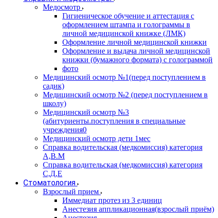
Медосмотр
Гигиеническое обучение и аттестация с
оформлением штампа и голограммы в
личной медицинской книжке (ЛМК)
Оформление личной медицинской книжки
Оформление и выдача личной медицинской
книжки (бумажного формата) с голограммой
фото
Медицинский осмотр №1(перед поступлением в
садик)
Медицинский осмотр №2 (перед поступлением в
школу)
Медицинский осмотр №3
(абитуриенты.поступления в специальные
учреждения0
Медицинский осмотр дети 1мес
Справка водительская (медкомиссия) категория
А,В.М
Справка водительская (медкомиссия) категория
С,Д,Е
Стоматология
Взрослый прием
Иммедиат протез из 3 единиц
Анестезия аппликационная(взрослый приём)
Анестезия