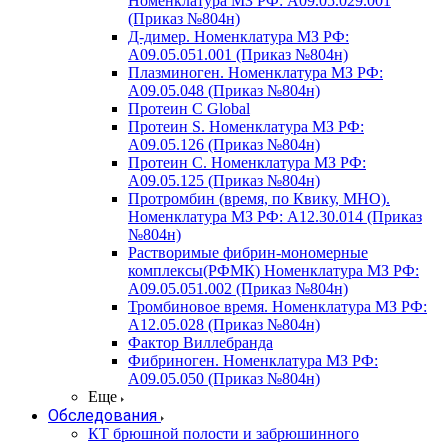
Номенклатура МЗ РФ: A09.05.029.001
(Приказ №804н)
Д-димер. Номенклатура МЗ РФ:
A09.05.051.001 (Приказ №804н)
Плазминоген. Номенклатура МЗ РФ:
A09.05.048 (Приказ №804н)
Протеин C Global
Протеин S. Номенклатура МЗ РФ:
A09.05.126 (Приказ №804н)
Протеин С. Номенклатура МЗ РФ:
A09.05.125 (Приказ №804н)
Протромбин (время, по Квику, МНО).
Номенклатура МЗ РФ: A12.30.014 (Приказ
№804н)
Растворимые фибрин-мономерные
комплексы(РФМК) Номенклатура МЗ РФ:
A09.05.051.002 (Приказ №804н)
Тромбиновое время. Номенклатура МЗ РФ:
A12.05.028 (Приказ №804н)
Фактор Виллебранда
Фибриноген. Номенклатура МЗ РФ:
A09.05.050 (Приказ №804н)
Еще
Обследования
КТ брюшной полости и забрюшинного