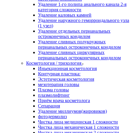
Удаление 1-го полипа анального канала 2-я
категория сложности
Удаление каловых камней
Удаление наружного геморроидального узла
(1 узел)
Удаление отдельных перианальных
остроконечных кондилом
Удаление сливных полукружных
перианальных остроконечных кондилом
Удаление сливных циркулярных
перианальных остроконечных кондилом
Косметология / трихология
Иньекционная косметология
Контурная пластика:
Эстетическая косметология
мезотерапия головы
Плазма головы
плазмолифтинг
Приём врача косметолога
Сепарация
Удаление миллиумов(жировиков)
фотодермолиз
Чистка лица медицинская 1 сложности
Чистка лица механическая 1 сложности
Чистка лица механическая 2 сложности