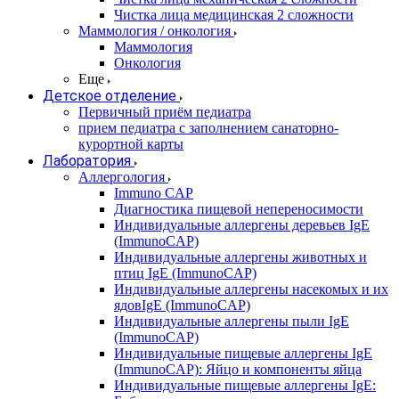
Чистка лица медицинская 2 сложности
Маммология / онкология
Маммология
Онкология
Еще
Детское отделение
Первичный приём педиатра
прием педиатра с заполнением санаторно-
курортной карты
Лаборатория
Аллергология
Immuno CAP
Диагностика пищевой непереносимости
Индивидуальные аллергены деревьев IgE
(ImmunoCAP)
Индивидуальные аллергены животных и
птиц IgE (ImmunoCAP)
Индивидуальные аллергены насекомых и их
ядовIgE (ImmunoCAP)
Индивидуальные аллергены пыли IgE
(ImmunoCAP)
Индивидуальные пищевые аллергены IgE
(ImmunoCAP): Яйцо и компоненты яйца
Индивидуальные пищевые аллергены IgE: