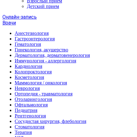
Взрослый прием
Детский прием
Онлайн-запись
Врачи
Анестезиология
Гастроэнтерология
Гематология
Гинекология, акушерство
Дерматология, дерматовенерология
Иммунология - аллергология
Кардиология
Колопроктология
Косметология
Маммология / онкология
Неврология
Ортопедия - травматология
Отоларингология
Офтальмология
Педиатрия
Рентгенология
Сосудистая хирургия, флебология
Стоматология
Терапия