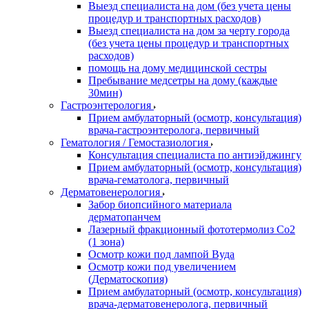
Выезд специалиста на дом (без учета цены
процедур и транспортных расходов)
Выезд специалиста на дом за черту города
(без учета цены процедур и транспортных
расходов)
помощь на дому медицинской сестры
Пребывание медсетры на дому (каждые
30мин)
Гастроэнтерология
Прием амбулаторный (осмотр, консультация)
врача-гастроэнтеролога, первичный
Гематология / Гемостазиология
Консультация специалиста по антиэйджингу
Прием амбулаторный (осмотр, консультация)
врача-гематолога, первичный
Дерматовенерология
Забор биопсийного материала
дерматопанчем
Лазерный фракционный фототермолиз Со2
(1 зона)
Осмотр кожи под лампой Вуда
Осмотр кожи под увеличением
(Дерматоскопия)
Прием амбулаторный (осмотр, консультация)
врача-дерматовенеролога, первичный