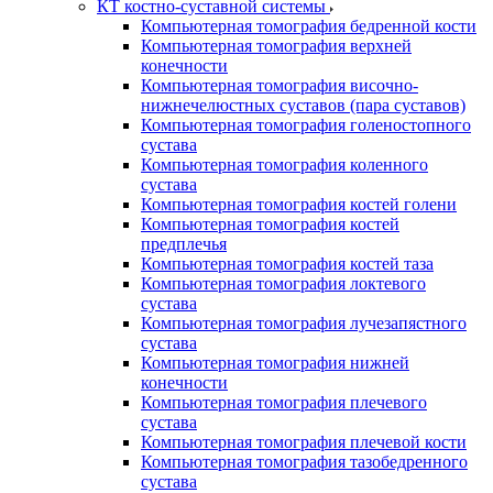
КТ костно-суставной системы
Компьютерная томография бедренной кости
Компьютерная томография верхней
конечности
Компьютерная томография височно-
нижнечелюстных суставов (пара суставов)
Компьютерная томография голеностопного
сустава
Компьютерная томография коленного
сустава
Компьютерная томография костей голени
Компьютерная томография костей
предплечья
Компьютерная томография костей таза
Компьютерная томография локтевого
сустава
Компьютерная томография лучезапястного
сустава
Компьютерная томография нижней
конечности
Компьютерная томография плечевого
сустава
Компьютерная томография плечевой кости
Компьютерная томография тазобедренного
сустава