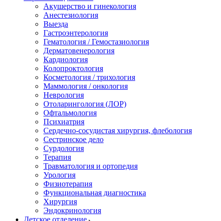
Акушерство и гинекология
Анестезиология
Выезда
Гастроэнтерология
Гематология / Гемостазиология
Дерматовенерология
Кардиология
Колопроктология
Косметология / трихология
Маммология / онкология
Неврология
Отоларингология (ЛОР)
Офтальмология
Психиатрия
Сердечно-сосудистая хирургия, флебология
Сестринское дело
Сурдология
Терапия
Травматология и ортопедия
Урология
Физиотерапия
Функциональная диагностика
Хирургия
Эндокринология
Детское отделение