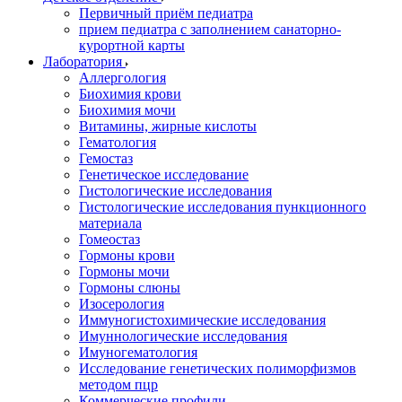
Первичный приём педиатра
прием педиатра с заполнением санаторно-
курортной карты
Лаборатория
Аллергология
Биохимия крови
Биохимия мочи
Витамины, жирные кислоты
Гематология
Гемостаз
Генетическое исследование
Гистологические исследования
Гистологические исследования пункционного
материала
Гомеостаз
Гормоны крови
Гормоны мочи
Гормоны слюны
Изосерология
Иммуногистохимические исследования
Имуннологические исследования
Имуногематология
Исследование генетических полиморфизмов
методом пцр
Коммерческие профили