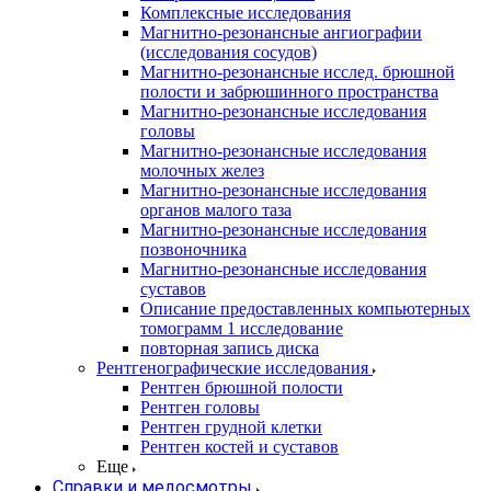
Комплексные исследования
Магнитно-резонансные ангиографии
(исследования сосудов)
Магнитно-резонансные исслед. брюшной
полости и забрюшинного пространства
Магнитно-резонансные исследования
головы
Магнитно-резонансные исследования
молочных желез
Магнитно-резонансные исследования
органов малого таза
Магнитно-резонансные исследования
позвоночника
Магнитно-резонансные исследования
суставов
Описание предоставленных компьютерных
томограмм 1 исследование
повторная запись диска
Рентгенографические исследования
Рентген брюшной полости
Рентген головы
Рентген грудной клетки
Рентген костей и суставов
Еще
Справки и медосмотры