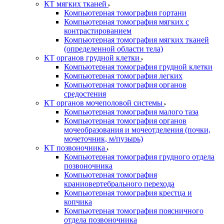
КТ мягких тканей
Компьютерная томография гортани
Компьютерная томография мягких с
контрастированием
Компьютерная томография мягких тканей
(определенной области тела)
КТ органов грудной клетки
Компьютерная томография грудной клетки
Компьютерная томография легких
Компьютерная томография органов
средостения
КТ органов мочеполовой системы
Компьютерная томография малого таза
Компьютерная томография органов
мочеобразования и мочеотделения (почки,
мочеточник, м/пузырь)
КТ позвоночника
Компьютерная томография грудного отдела
позвоночника
Компьютерная томография
краниовертебрального перехода
Компьютерная томография крестца и
копчика
Компьютерная томография поясничного
отдела позвоночника