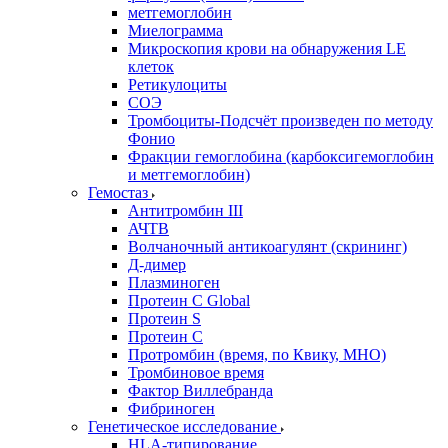
метгемоглобин
Миелограмма
Микроскопия крови на обнаружения LE
клеток
Ретикулоциты
СОЭ
Тромбоциты-Подсчёт произведен по методу
Фонио
Фракции гемоглобина (карбоксигемоглобин
и метгемоглобин)
Гемостаз
Антитромбин III
АЧТВ
Волчаночный антикоагулянт (скрининг)
Д-димер
Плазминоген
Протеин C Global
Протеин S
Протеин С
Протромбин (время, по Квику, МНО)
Тромбиновое время
Фактор Виллебранда
Фибриноген
Генетическое исследование
HLA-типирование