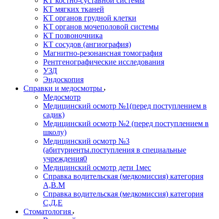
КТ костно-суставной системы
КТ мягких тканей
КТ органов грудной клетки
КТ органов мочеполовой системы
КТ позвоночника
КТ сосудов (ангиография)
Магнитно-резонансная томография
Рентгенографические исследования
УЗД
Эндоскопия
Справки и медосмотры
Медосмотр
Медицинский осмотр №1(перед поступлением в
садик)
Медицинский осмотр №2 (перед поступлением в
школу)
Медицинский осмотр №3
(абитуриенты.поступления в специальные
учреждения0
Медицинский осмотр дети 1мес
Справка водительская (медкомиссия) категория
А,В.М
Справка водительская (медкомиссия) категория
С,Д,Е
Стоматология