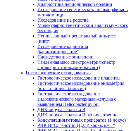
Диагностика периодической болезни
Исследование генетических полиморфизмов
методом пцр
Исследование на родство
Молекулярно-генетический анализ мужского
бесплодия
Неинвазивный пренатальный днк-тест
(нипт)
Исследование кариотипа
(кариотипирование)
Наследственные эпилепсии
Тандемная масс-спектрометрия(спектр
ацилкарнитинов,аминокислот)
Гистологические исследования
Гистологическое исследование плаценты
Гистологическое исследование эндометрия
(в т.ч. пайпель-биопсия)
Гистологическое исследование
эндоскопического материала желудка с
выявлением Helicobacter pylori
ДНК вируса гепатита B
ДНК вируса гепатита B, количественно
Консультация готовых препаратов (1 локус)
РНК ВГC, генотип (1,2,3) кровь, кач. *
РНК ВГC, генотип (1a,1b,2,3a,4,5a,6) кровь,