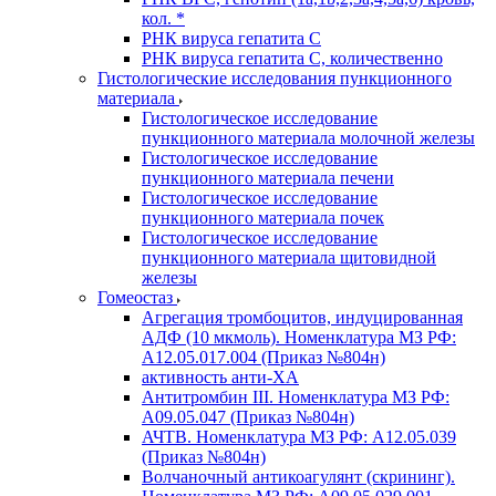
кол. *
РНК вируса гепатита C
РНК вируса гепатита C, количественно
Гистологические исследования пункционного
материала
Гистологическое исследование
пункционного материала молочной железы
Гистологическое исследование
пункционного материала печени
Гистологическое исследование
пункционного материала почек
Гистологическое исследование
пункционного материала щитовидной
железы
Гомеостаз
Агрегация тромбоцитов, индуцированная
АДФ (10 мкмоль). Номенклатура МЗ РФ:
A12.05.017.004 (Приказ №804н)
активность анти-ХА
Антитромбин III. Номенклатура МЗ РФ:
A09.05.047 (Приказ №804н)
АЧТВ. Номенклатура МЗ РФ: A12.05.039
(Приказ №804н)
Волчаночный антикоагулянт (скрининг).