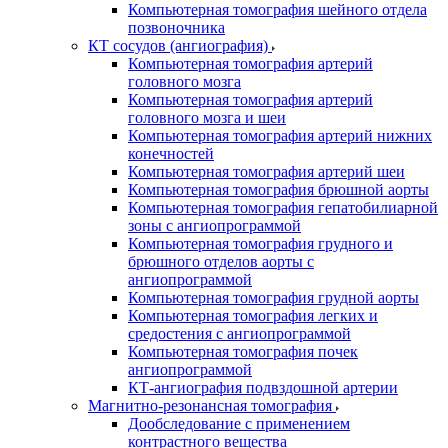
Компьютерная томография шейного отдела
позвоночника
КТ сосудов (ангиография)
Компьютерная томография артерий
головного мозга
Компьютерная томография артерий
головного мозга и шеи
Компьютерная томография артерий нижних
конечностей
Компьютерная томография артерий шеи
Компьютерная томография брюшной аорты
Компьютерная томография гепатобилиарной
зоны с ангиопрограммой
Компьютерная томография грудного и
брюшного отделов аорты с
ангиопрограммой
Компьютерная томография грудной аорты
Компьютерная томография легких и
средостения с ангиопрограммой
Компьютерная томография почек
ангиопрограммой
КТ-ангиография подвздошной артерии
Магнитно-резонансная томография
Дообследование с применением
контрастного вещества