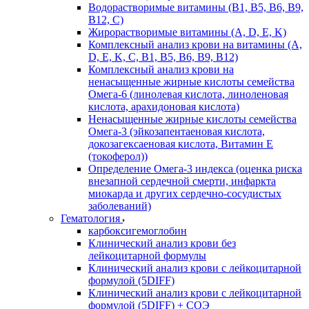
Водорастворимые витамины (B1, B5, B6, В9,
В12, С)
Жирорастворимые витамины (A, D, E, K)
Комплексный анализ крови на витамины (A,
D, E, K, C, B1, B5, B6, В9, B12)
Комплексный анализ крови на
ненасыщенные жирные кислоты семейства
Омега-6 (линолевая кислота, линоленовая
кислота, арахидоновая кислота)
Ненасыщенные жирные кислоты семейства
Омега-3 (эйкозапентаеновая кислота,
докозагексаеновая кислота, Витамин E
(токоферол))
Определение Омега-3 индекса (оценка риска
внезапной сердечной смерти, инфаркта
миокарда и других сердечно-сосудистых
заболеваний)
Гематология
карбоксигемоглобин
Клинический анализ крови без
лейкоцитарной формулы
Клинический анализ крови с лейкоцитарной
формулой (5DIFF)
Клинический анализ крови с лейкоцитарной
формулой (5DIFF) + СОЭ