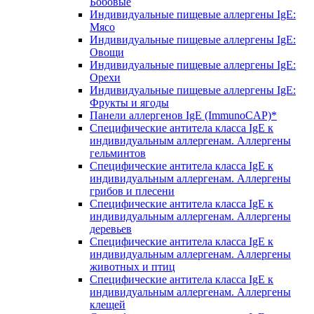
Бобовые
Индивидуальные пищевые аллергены IgE:
Мясо
Индивидуальные пищевые аллергены IgE:
Овощи
Индивидуальные пищевые аллергены IgE:
Орехи
Индивидуальные пищевые аллергены IgE:
Фрукты и ягоды
Панели аллергенов IgE (ImmunoCAP)*
Специфические антитела класса IgE к
индивидуальным аллергенам. Аллергены
гельминтов
Специфические антитела класса IgE к
индивидуальным аллергенам. Аллергены
грибов и плесени
Специфические антитела класса IgE к
индивидуальным аллергенам. Аллергены
деревьев
Специфические антитела класса IgE к
индивидуальным аллергенам. Аллергены
животных и птиц
Специфические антитела класса IgE к
индивидуальным аллергенам. Аллергены
клещей