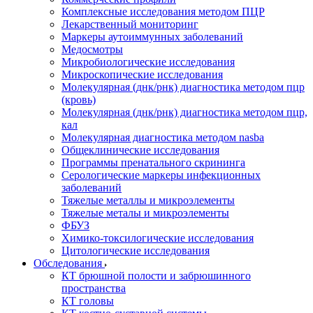
Комплексные исследования методом ПЦР
Лекарственный мониторинг
Маркеры аутоиммунных заболеваний
Медосмотры
Микробиологические исследования
Микроскопические исследования
Молекулярная (днк/рнк) диагностика методом пцр
(кровь)
Молекулярная (днк/рнк) диагностика методом пцр,
кал
Молекулярная диагностика методом nasba
Общеклинические исследования
Программы пренатального скрининга
Серологические маркеры инфекционных
заболеваний
Тяжелые металлы и микроэлементы
Тяжелые металы и микроэлементы
ФБУЗ
Химико-токсилогические исследования
Цитологические исследования
Обследования
КТ брюшной полости и забрюшинного
пространства
КТ головы