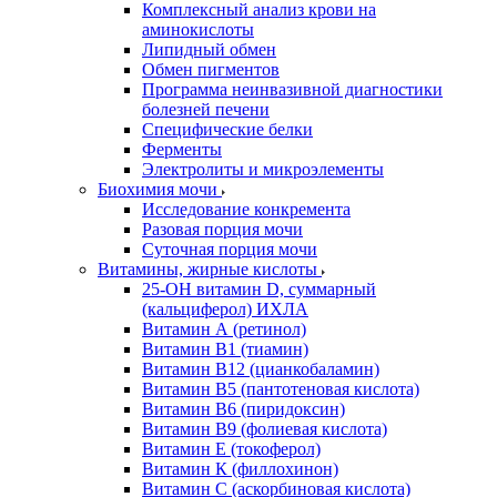
Комплексный анализ крови на
аминокислоты
Липидный обмен
Обмен пигментов
Программа неинвазивной диагностики
болезней печени
Специфические белки
Ферменты
Электролиты и микроэлементы
Биохимия мочи
Исследование конкремента
Разовая порция мочи
Суточная порция мочи
Витамины, жирные кислоты
25-OH витамин D, суммарный
(кальциферол) ИХЛА
Витамин А (ретинол)
Витамин В1 (тиамин)
Витамин В12 (цианкобаламин)
Витамин В5 (пантотеновая кислота)
Витамин В6 (пиридоксин)
Витамин В9 (фолиевая кислота)
Витамин Е (токоферол)
Витамин К (филлохинон)
Витамин С (аскорбиновая кислота)