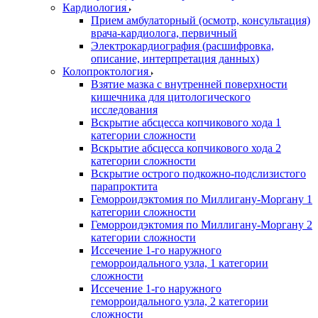
Кардиология
Прием амбулаторный (осмотр, консультация)
врача-кардиолога, первичный
Электрокардиография (расшифровка,
описание, интерпретация данных)
Колопроктология
Взятие мазка с внутренней поверхности
кишечника для цитологического
исследования
Вскрытие абсцесса копчикового хода 1
категории сложности
Вскрытие абсцесса копчикового хода 2
категории сложности
Вскрытие острого подкожно-подслизистого
парапроктита
Геморроидэктомия по Миллигану-Моргану 1
категории сложности
Геморроидэктомия по Миллигану-Моргану 2
категории сложности
Иссечение 1-го наружного
геморроидального узла, 1 категории
сложности
Иссечение 1-го наружного
геморроидального узла, 2 категории
сложности