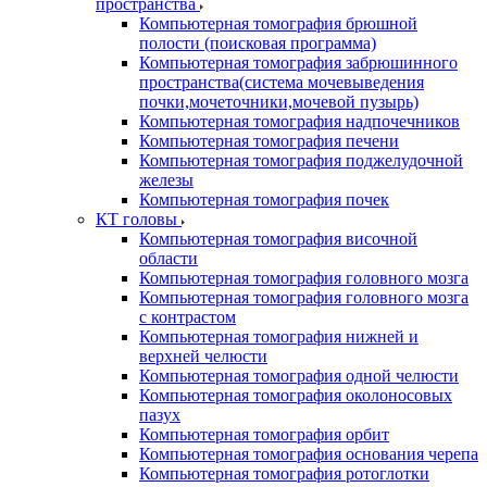
пространства
Компьютерная томография брюшной
полости (поисковая программа)
Компьютерная томография забрюшинного
пространства(система мочевыведения
почки,мочеточники,мочевой пузырь)
Компьютерная томография надпочечников
Компьютерная томография печени
Компьютерная томография поджелудочной
железы
Компьютерная томография почек
КТ головы
Компьютерная томография височной
области
Компьютерная томография головного мозга
Компьютерная томография головного мозга
с контрастом
Компьютерная томография нижней и
верхней челюсти
Компьютерная томография одной челюсти
Компьютерная томография околоносовых
пазух
Компьютерная томография орбит
Компьютерная томография основания черепа
Компьютерная томография ротоглотки