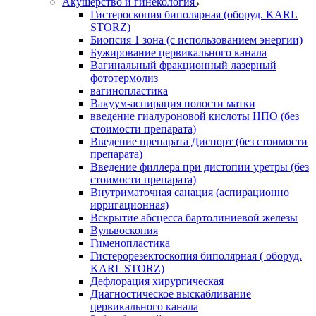
Акушерство и гинекология
Гистероскопия биполярная (оборуд. KARL
STORZ)
Биопсия 1 зона (с использованием энергии)
Бужирование цервикального канала
Вагинальный фракционный лазерный
фототермолиз
вагинопластика
Вакуум-аспирация полости матки
введение гиалуроновой кислоты НПО (без
стоимости препарата)
Введение препарата Диспорт (без стоимости
препарата)
Введение филлера при дистопии уретры (без
стоимости препарата)
Внутриматочная санация (аспирационно
ирригационная)
Вскрытие абсцесса бартолиниевой железы
Вульвоскопия
Гименопластика
Гистерорезектоскопия биполярная ( оборуд.
KARL STORZ)
Дефлорация хирургическая
Диагностическое выскабливание
цервикального канала