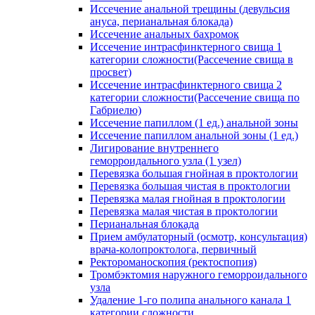
Иссечение анальной трещины (девульсия
ануса, перианальная блокада)
Иссечение анальных бахромок
Иссечение интрасфинктерного свища 1
категории сложности(Рассечение свища в
просвет)
Иссечение интрасфинктерного свища 2
категории сложности(Рассечение свища по
Габриелю)
Иссечение папиллом (1 ед.) анальной зоны
Иссечение папиллом анальной зоны (1 ед.)
Лигирование внутреннего
геморроидального узла (1 узел)
Перевязка большая гнойная в проктологии
Перевязка большая чистая в проктологии
Перевязка малая гнойная в проктологии
Перевязка малая чистая в проктологии
Перианальная блокада
Прием амбулаторный (осмотр, консультация)
врача-колопроктолога, первичный
Ректороманоскопия (ректоспопия)
Тромбэктомия наружного геморроидального
узла
Удаление 1-го полипа анального канала 1
категории сложности