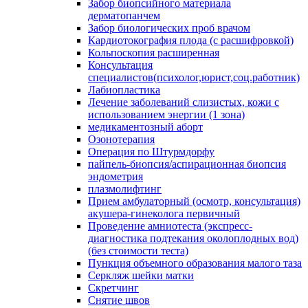
Забор биопсийного материала
дерматопанчем
Забор биологических проб врачом
Кардиотокография плода (с расшифровкой)
Кольпоскопия расширенная
Консультация
специалистов(психолог,юрист,соц.работник)
Лабиопластика
Лечение заболеваний слизистых, кожи с
использованием энергии (1 зона)
медикаментозный аборт
Озонотерапия
Операция по Штурмдорфу
пайпель-биопсия/аспирационная биопсия
эндометрия
плазмолифтинг
Прием амбулаторный (осмотр, консультация)
акушера-гинеколога первичный
Проведение амниотеста (экспресс-
диагностика подтекания околоплодных вод)
(без стоимости теста)
Пункция объемного образования малого таза
Серкляж шейки матки
Скретчинг
Снятие швов