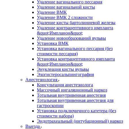
Удаление вагинального пессария
Удаление вагинальной кисты
Удаление ВМК
Удаление ВМК 2 сложности
Удаление кисты бартолиниевой железы
Удаление контрацептивного импланта
&quot;Импланон&quot;
Удаление новообразований вульвы
Установка ВМК
Установка вагинального пессария (без
стоимости пессария)
Установка контрацептивного импланта
&quot;Импланон&quot;
Энуклеация кисты вульвы
Эхогистеросальпингография
Анестезиология
Консультация анестезиолога
Массочный ингаляционный наркоз
Тотальная внутривенная анестезия
Тотальная внутривенная анестезия для
гастроскопии
Установка подключичного катетера (без
стоимости набора)
Эндотрахеальный (интубационный) наркоз
Выезда