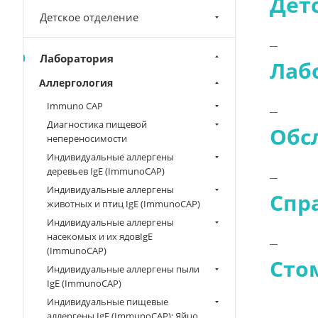
Дет
Детское отделение
Лаборатория
Лаб
Аллергология
Immuno CAP
Диагностика пищевой
Обс
непереносимости
Индивидуальные аллергены
деревьев IgE (ImmunoCAP)
Индивидуальные аллергены
Спр
животных и птиц IgE (ImmunoCAP)
Индивидуальные аллергены
насекомых и их ядовIgE
(ImmunoCAP)
Сто
Индивидуальные аллергены пыли
IgE (ImmunoCAP)
Индивидуальные пищевые
аллергены IgE (ImmunoCAP): Яйцо