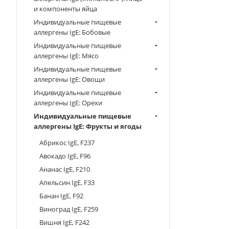
и компоненты яйца
Индивидуальные пищевые
аллергены IgE: Бобовые
Индивидуальные пищевые
аллергены IgE: Мясо
Индивидуальные пищевые
аллергены IgE: Овощи
Индивидуальные пищевые
аллергены IgE: Орехи
Индивидуальные пищевые
аллергены IgE: Фрукты и ягоды
Абрикос IgE, F237
Авокадо IgE, F96
Ананас IgE, F210
Апельсин IgE, F33
Банан IgE, F92
Виноград IgE, F259
Вишня IgE, F242