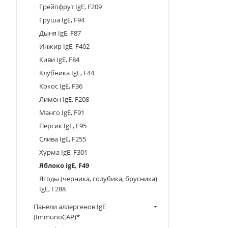
Грейпфрут IgE, F209
Груша IgE, F94
Дыня IgE, F87
Инжир IgE, F402
Киви IgE, F84
Клубника IgE, F44
Кокос IgE, F36
Лимон IgE, F208
Манго IgE, F91
Персик IgE, F95
Слива IgE, F255
Хурма IgE, F301
Яблоко IgE, F49
Ягоды (черника, голубика, брусника)
IgE, F288
Панели аллергенов IgE
(ImmunoCAP)*