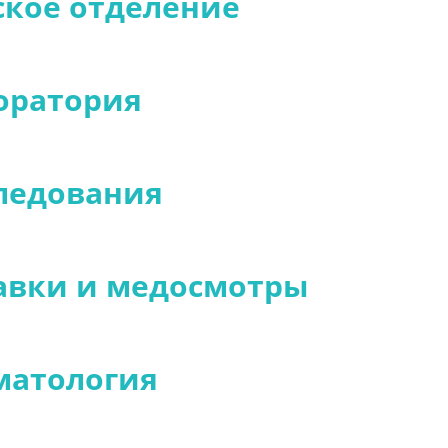
ское отделение
оратория
ледования
авки и медосмотры
матология