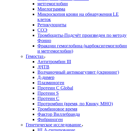
метгемоглобин
Миелограмма
Микроскопия крови на обнаружения LE
клеток
Ретикулоциты
СОЭ
Тромбоциты-Подсчёт произведен по методу
Фонио
Фракции гемоглобина (карбоксигемоглобин
и метгемоглобин)
Гемостаз
Антитромбин III
АЧТВ
Волчаночный антикоагулянт (скрининг)
Д-димер
Плазминоген
Протеин C Global
Протеин S
Протеин С
Протромбин (время, по Квику, МНО)
Тромбиновое время
Фактор Виллебранда
Фибриноген
Генетическое исследование
HLA-типирование