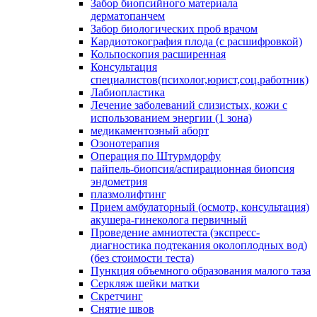
Забор биопсийного материала
дерматопанчем
Забор биологических проб врачом
Кардиотокография плода (с расшифровкой)
Кольпоскопия расширенная
Консультация
специалистов(психолог,юрист,соц.работник)
Лабиопластика
Лечение заболеваний слизистых, кожи с
использованием энергии (1 зона)
медикаментозный аборт
Озонотерапия
Операция по Штурмдорфу
пайпель-биопсия/аспирационная биопсия
эндометрия
плазмолифтинг
Прием амбулаторный (осмотр, консультация)
акушера-гинеколога первичный
Проведение амниотеста (экспресс-
диагностика подтекания околоплодных вод)
(без стоимости теста)
Пункция объемного образования малого таза
Серкляж шейки матки
Скретчинг
Снятие швов