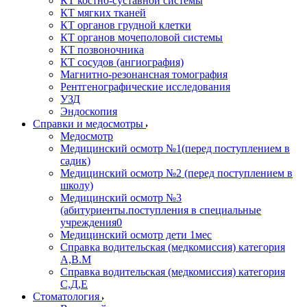
КТ костно-суставной системы
КТ мягких тканей
КТ органов грудной клетки
КТ органов мочеполовой системы
КТ позвоночника
КТ сосудов (ангиография)
Магнитно-резонансная томография
Рентгенографические исследования
УЗД
Эндоскопия
Справки и медосмотры
Медосмотр
Медицинский осмотр №1(перед поступлением в
садик)
Медицинский осмотр №2 (перед поступлением в
школу)
Медицинский осмотр №3
(абитуриенты.поступления в специальные
учреждения0
Медицинский осмотр дети 1мес
Справка водительская (медкомиссия) категория
А,В.М
Справка водительская (медкомиссия) категория
С,Д,Е
Стоматология