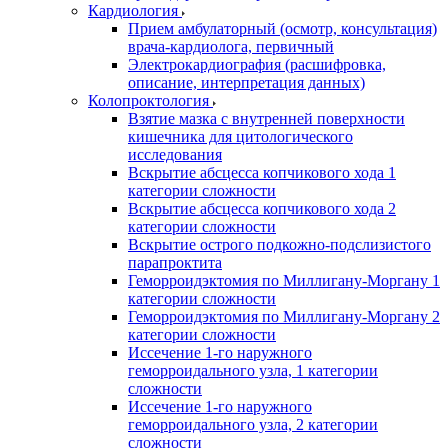
Кардиология
Прием амбулаторный (осмотр, консультация)
врача-кардиолога, первичный
Электрокардиография (расшифровка,
описание, интерпретация данных)
Колопроктология
Взятие мазка с внутренней поверхности
кишечника для цитологического
исследования
Вскрытие абсцесса копчикового хода 1
категории сложности
Вскрытие абсцесса копчикового хода 2
категории сложности
Вскрытие острого подкожно-подслизистого
парапроктита
Геморроидэктомия по Миллигану-Моргану 1
категории сложности
Геморроидэктомия по Миллигану-Моргану 2
категории сложности
Иссечение 1-го наружного
геморроидального узла, 1 категории
сложности
Иссечение 1-го наружного
геморроидального узла, 2 категории
сложности