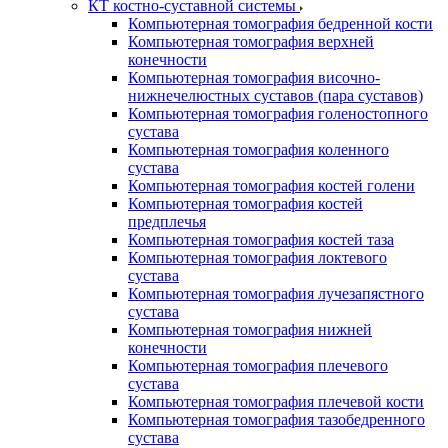
КТ костно-суставной системы
Компьютерная томография бедренной кости
Компьютерная томография верхней
конечности
Компьютерная томография височно-
нижнечелюстных суставов (пара суставов)
Компьютерная томография голеностопного
сустава
Компьютерная томография коленного
сустава
Компьютерная томография костей голени
Компьютерная томография костей
предплечья
Компьютерная томография костей таза
Компьютерная томография локтевого
сустава
Компьютерная томография лучезапястного
сустава
Компьютерная томография нижней
конечности
Компьютерная томография плечевого
сустава
Компьютерная томография плечевой кости
Компьютерная томография тазобедренного
сустава