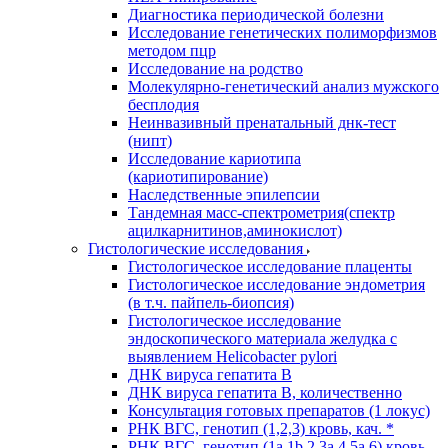
Диагностика периодической болезни
Исследование генетических полиморфизмов
методом пцр
Исследование на родство
Молекулярно-генетический анализ мужского
бесплодия
Неинвазивный пренатальный днк-тест
(нипт)
Исследование кариотипа
(кариотипирование)
Наследственные эпилепсии
Тандемная масс-спектрометрия(спектр
ацилкарнитинов,аминокислот)
Гистологические исследования
Гистологическое исследование плаценты
Гистологическое исследование эндометрия
(в т.ч. пайпель-биопсия)
Гистологическое исследование
эндоскопического материала желудка с
выявлением Helicobacter pylori
ДНК вируса гепатита B
ДНК вируса гепатита B, количественно
Консультация готовых препаратов (1 локус)
РНК ВГC, генотип (1,2,3) кровь, кач. *
РНК ВГC, генотип (1a,1b,2,3a,4,5a,6) кровь,