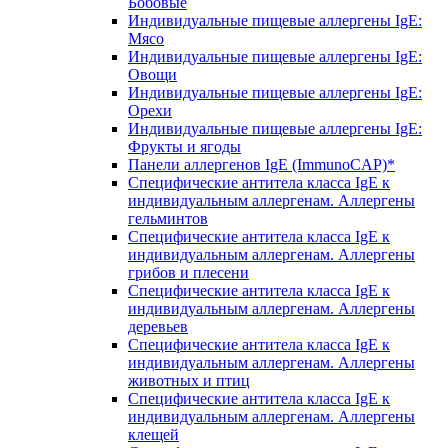
Бобовые
Индивидуальные пищевые аллергены IgE:
Мясо
Индивидуальные пищевые аллергены IgE:
Овощи
Индивидуальные пищевые аллергены IgE:
Орехи
Индивидуальные пищевые аллергены IgE:
Фрукты и ягоды
Панели аллергенов IgE (ImmunoCAP)*
Специфические антитела класса IgE к
индивидуальным аллергенам. Аллергены
гельминтов
Специфические антитела класса IgE к
индивидуальным аллергенам. Аллергены
грибов и плесени
Специфические антитела класса IgE к
индивидуальным аллергенам. Аллергены
деревьев
Специфические антитела класса IgE к
индивидуальным аллергенам. Аллергены
животных и птиц
Специфические антитела класса IgE к
индивидуальным аллергенам. Аллергены
клещей