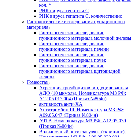
кол. *
РНК вируса гепатита C
РНК вируса гепатита C, количественно
Гистологические исследования пункционного
материала
Гистологическое исследование
пункционного материала молочной железы
Гистологическое исследование
пункционного материала печени
Гистологическое исследование
пункционного материала почек
Гистологическое исследование
пункционного материала щитовидной
железы
Гомеостаз
Агрегация тромбоцитов, индуцированная
АДФ (10 мкмоль). Номенклатура МЗ РФ:
A12.05.017.004 (Приказ №804н)
активность анти-ХА
Антитромбин III. Номенклатура МЗ РФ:
A09.05.047 (Приказ №804н)
АЧТВ. Номенклатура МЗ РФ: A12.05.039
(Приказ №804н)
Волчаночный антикоагулянт (скрининг).