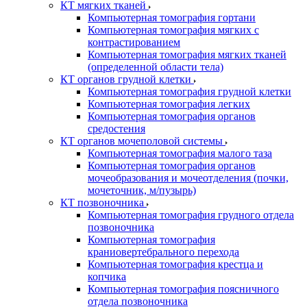
КТ мягких тканей
Компьютерная томография гортани
Компьютерная томография мягких с
контрастированием
Компьютерная томография мягких тканей
(определенной области тела)
КТ органов грудной клетки
Компьютерная томография грудной клетки
Компьютерная томография легких
Компьютерная томография органов
средостения
КТ органов мочеполовой системы
Компьютерная томография малого таза
Компьютерная томография органов
мочеобразования и мочеотделения (почки,
мочеточник, м/пузырь)
КТ позвоночника
Компьютерная томография грудного отдела
позвоночника
Компьютерная томография
краниовертебрального перехода
Компьютерная томография крестца и
копчика
Компьютерная томография поясничного
отдела позвоночника