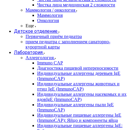
Чистка лица медицинская 2 сложности
Маммология / онкология
Маммология
Онкология
Еще
Детское отделение
Первичный приём педиатра
прием педиатра с заполнением санаторно-
курортной карты
Лаборатория
Аллергология
Immuno CAP
Диагностика пищевой непереносимости
Индивидуальные аллергены деревьев IgE
(ImmunoCAP)
Индивидуальные аллергены животных и
птиц IgE (ImmunoCAP)
Индивидуальные аллергены насекомых и их
ядовIgE (ImmunoCAP)
Индивидуальные аллергены пыли IgE
(ImmunoCAP)
Индивидуальные пищевые аллергены IgE
(ImmunoCAP): Яйцо и компоненты яйца
Индивидуальные пищевые аллергены IgE: