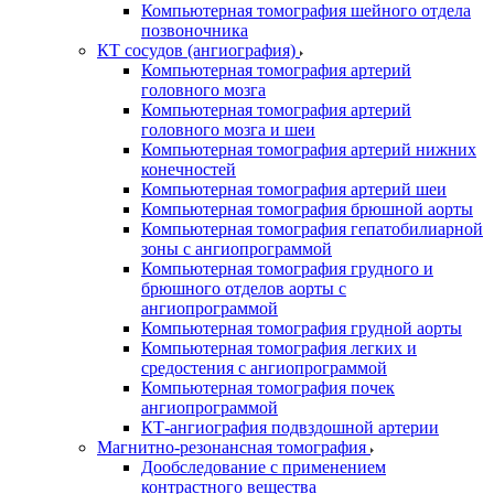
Компьютерная томография шейного отдела
позвоночника
КТ сосудов (ангиография)
Компьютерная томография артерий
головного мозга
Компьютерная томография артерий
головного мозга и шеи
Компьютерная томография артерий нижних
конечностей
Компьютерная томография артерий шеи
Компьютерная томография брюшной аорты
Компьютерная томография гепатобилиарной
зоны с ангиопрограммой
Компьютерная томография грудного и
брюшного отделов аорты с
ангиопрограммой
Компьютерная томография грудной аорты
Компьютерная томография легких и
средостения с ангиопрограммой
Компьютерная томография почек
ангиопрограммой
КТ-ангиография подвздошной артерии
Магнитно-резонансная томография
Дообследование с применением
контрастного вещества