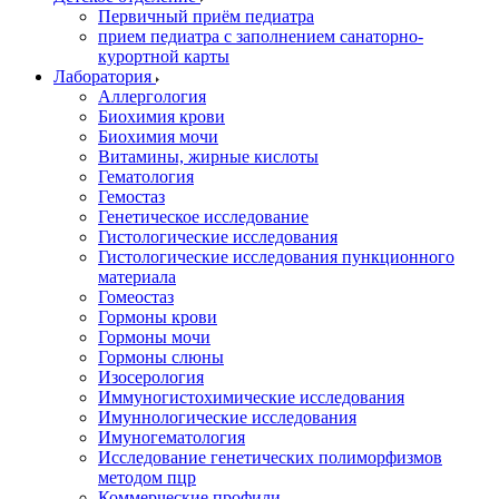
Первичный приём педиатра
прием педиатра с заполнением санаторно-
курортной карты
Лаборатория
Аллергология
Биохимия крови
Биохимия мочи
Витамины, жирные кислоты
Гематология
Гемостаз
Генетическое исследование
Гистологические исследования
Гистологические исследования пункционного
материала
Гомеостаз
Гормоны крови
Гормоны мочи
Гормоны слюны
Изосерология
Иммуногистохимические исследования
Имуннологические исследования
Имуногематология
Исследование генетических полиморфизмов
методом пцр
Коммерческие профили