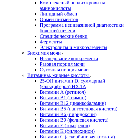
Комплексный анализ крови на
аминокислоты
Липидный обмен
Обмен пигментов
Программа неинвазивной диагностики
болезней печени
Специфические белки
Ферменты
Электролиты и микроэлементы
Биохимия мочи
Исследование конкремента
Разовая порция мочи
Суточная порция мочи
Витамины, жирные кислоты
25-OH витамин D, суммарный
(кальциферол) ИХЛА
Витамин А (ретинол)
Витамин В1 (тиамин)
Витамин В12 (цианкобаламин)
Витамин В5 (пантотеновая кислота)
Витамин В6 (пиридоксин)
Витамин В9 (фолиевая кислота)
Витамин Е (токоферол)
Витамин К (филлохинон)
Витамин С (аскорбиновая кислота)