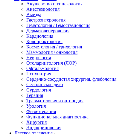
Акушерство и гинекология
Анестезиология
Выезда
Гастроэнтерология
Гематология / Гемостазиология
Дерматовенерология
Кардиология
Колопроктология
Косметология / трихология
Маммология / онкология
Неврология
Отоларингология (ЛОР)
Офтальмология
Психиатрия
Сердечно-сосудистая хирургия, флебология
Сестринское дело
Сурдология
Терапия
Травматология и ортопедия
Урология
Физиотерапия
Функциональная диагностика
Хирургия
Эндокринология
Детское отделение