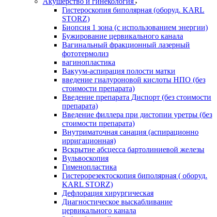
Акушерство и гинекология
Гистероскопия биполярная (оборуд. KARL
STORZ)
Биопсия 1 зона (с использованием энергии)
Бужирование цервикального канала
Вагинальный фракционный лазерный
фототермолиз
вагинопластика
Вакуум-аспирация полости матки
введение гиалуроновой кислоты НПО (без
стоимости препарата)
Введение препарата Диспорт (без стоимости
препарата)
Введение филлера при дистопии уретры (без
стоимости препарата)
Внутриматочная санация (аспирационно
ирригационная)
Вскрытие абсцесса бартолиниевой железы
Вульвоскопия
Гименопластика
Гистерорезектоскопия биполярная ( оборуд.
KARL STORZ)
Дефлорация хирургическая
Диагностическое выскабливание
цервикального канала