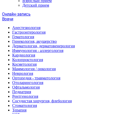
Взрослый прием
Детский прием
Онлайн-запись
Врачи
Анестезиология
Гастроэнтерология
Гематология
Гинекология, акушерство
Дерматология, дерматовенерология
Иммунология - аллергология
Кардиология
Колопроктология
Косметология
Маммология / онкология
Неврология
Ортопедия - травматология
Отоларингология
Офтальмология
Педиатрия
Рентгенология
Сосудистая хирургия, флебология
Стоматология
Терапия