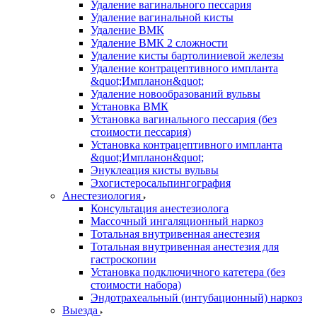
Удаление вагинального пессария
Удаление вагинальной кисты
Удаление ВМК
Удаление ВМК 2 сложности
Удаление кисты бартолиниевой железы
Удаление контрацептивного импланта
&quot;Импланон&quot;
Удаление новообразований вульвы
Установка ВМК
Установка вагинального пессария (без
стоимости пессария)
Установка контрацептивного импланта
&quot;Импланон&quot;
Энуклеация кисты вульвы
Эхогистеросальпингография
Анестезиология
Консультация анестезиолога
Массочный ингаляционный наркоз
Тотальная внутривенная анестезия
Тотальная внутривенная анестезия для
гастроскопии
Установка подключичного катетера (без
стоимости набора)
Эндотрахеальный (интубационный) наркоз
Выезда