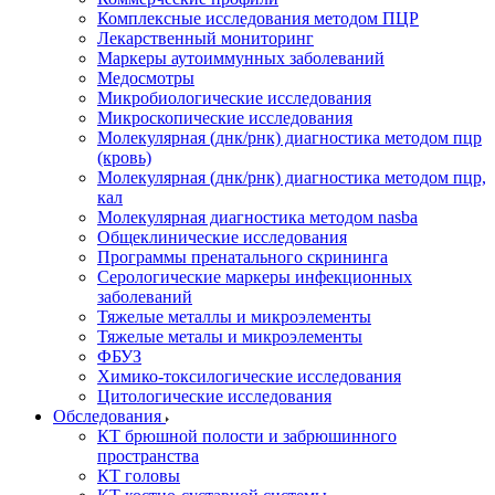
Комплексные исследования методом ПЦР
Лекарственный мониторинг
Маркеры аутоиммунных заболеваний
Медосмотры
Микробиологические исследования
Микроскопические исследования
Молекулярная (днк/рнк) диагностика методом пцр
(кровь)
Молекулярная (днк/рнк) диагностика методом пцр,
кал
Молекулярная диагностика методом nasba
Общеклинические исследования
Программы пренатального скрининга
Серологические маркеры инфекционных
заболеваний
Тяжелые металлы и микроэлементы
Тяжелые металы и микроэлементы
ФБУЗ
Химико-токсилогические исследования
Цитологические исследования
Обследования
КТ брюшной полости и забрюшинного
пространства
КТ головы