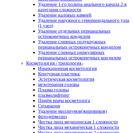
Удаление 1-го полипа анального канала 2-я
категория сложности
Удаление каловых камней
Удаление наружного геморроидального узла
(1 узел)
Удаление отдельных перианальных
остроконечных кондилом
Удаление сливных полукружных
перианальных остроконечных кондилом
Удаление сливных циркулярных
перианальных остроконечных кондилом
Косметология / трихология
Иньекционная косметология
Контурная пластика:
Эстетическая косметология
мезотерапия головы
Плазма головы
плазмолифтинг
Приём врача косметолога
Сепарация
Удаление миллиумов(жировиков)
фотодермолиз
Чистка лица медицинская 1 сложности
Чистка лица механическая 1 сложности
Чистка лица механическая 2 сложности