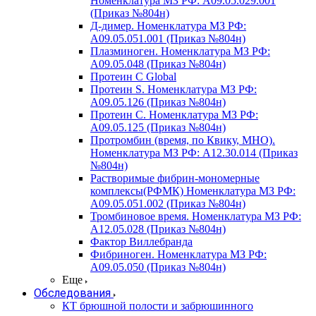
Номенклатура МЗ РФ: A09.05.029.001
(Приказ №804н)
Д-димер. Номенклатура МЗ РФ:
A09.05.051.001 (Приказ №804н)
Плазминоген. Номенклатура МЗ РФ:
A09.05.048 (Приказ №804н)
Протеин C Global
Протеин S. Номенклатура МЗ РФ:
A09.05.126 (Приказ №804н)
Протеин С. Номенклатура МЗ РФ:
A09.05.125 (Приказ №804н)
Протромбин (время, по Квику, МНО).
Номенклатура МЗ РФ: A12.30.014 (Приказ
№804н)
Растворимые фибрин-мономерные
комплексы(РФМК) Номенклатура МЗ РФ:
A09.05.051.002 (Приказ №804н)
Тромбиновое время. Номенклатура МЗ РФ:
A12.05.028 (Приказ №804н)
Фактор Виллебранда
Фибриноген. Номенклатура МЗ РФ:
A09.05.050 (Приказ №804н)
Еще
Обследования
КТ брюшной полости и забрюшинного