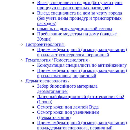
Выезд специалиста на дом (без учета цены
процедур и транспортных расходов)
Выезд специалиста на дом за черту города
(без учета цены процедур и транспортных
расходов)
помощь на дому медицинской сестры
Пребывание медсетры на дому (каждые
30мин)
Гастроэнтерология
Прием амбулаторный (осмотр, консультация)
врача-гастроэнтеролога, первичный
Гематология / Гемостазиология
Консультация специалиста по антиэйджингу
Прием амбулаторный (осмотр, консультация)
врача-гематолога, первичный
Дерматовенерология
Забор биопсийного материала
дерматопанчем
Лазерный фракционный фототермолиз Со2
(1 зона)
Осмотр кожи под лампой Вуда
Осмотр кожи под увеличением
(Дерматоскопия)
Прием амбулаторный (осмотр, консультация)
врача-дерматовенеролога, первичный