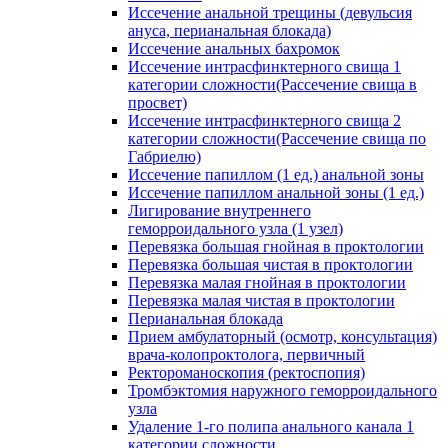
Иссечение анальной трещины (девульсия
ануса, перианальная блокада)
Иссечение анальных бахромок
Иссечение интрасфинктерного свища 1
категории сложности(Рассечение свища в
просвет)
Иссечение интрасфинктерного свища 2
категории сложности(Рассечение свища по
Габриелю)
Иссечение папиллом (1 ед.) анальной зоны
Иссечение папиллом анальной зоны (1 ед.)
Лигирование внутреннего
геморроидального узла (1 узел)
Перевязка большая гнойная в проктологии
Перевязка большая чистая в проктологии
Перевязка малая гнойная в проктологии
Перевязка малая чистая в проктологии
Перианальная блокада
Прием амбулаторный (осмотр, консультация)
врача-колопроктолога, первичный
Ректороманоскопия (ректоспопия)
Тромбэктомия наружного геморроидального
узла
Удаление 1-го полипа анального канала 1
категории сложности