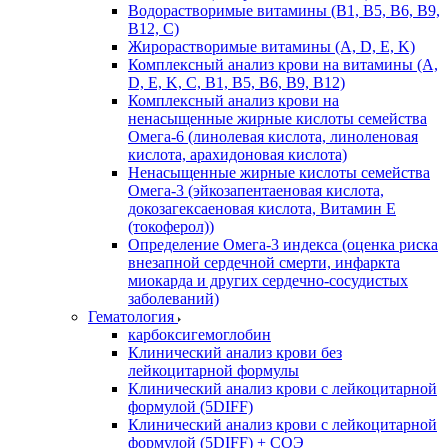
Водорастворимые витамины (B1, B5, B6, В9,
В12, С)
Жирорастворимые витамины (A, D, E, K)
Комплексный анализ крови на витамины (A,
D, E, K, C, B1, B5, B6, В9, B12)
Комплексный анализ крови на
ненасыщенные жирные кислоты семейства
Омега-6 (линолевая кислота, линоленовая
кислота, арахидоновая кислота)
Ненасыщенные жирные кислоты семейства
Омега-3 (эйкозапентаеновая кислота,
докозагексаеновая кислота, Витамин E
(токоферол))
Определение Омега-3 индекса (оценка риска
внезапной сердечной смерти, инфаркта
миокарда и других сердечно-сосудистых
заболеваний)
Гематология
карбоксигемоглобин
Клинический анализ крови без
лейкоцитарной формулы
Клинический анализ крови с лейкоцитарной
формулой (5DIFF)
Клинический анализ крови с лейкоцитарной
формулой (5DIFF) + СОЭ