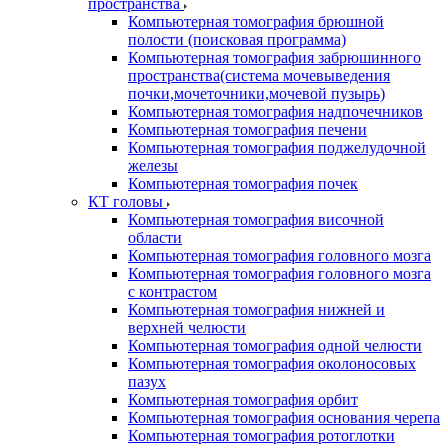
пространства
Компьютерная томография брюшной
полости (поисковая программа)
Компьютерная томография забрюшинного
пространства(система мочевыведения
почки,мочеточники,мочевой пузырь)
Компьютерная томография надпочечников
Компьютерная томография печени
Компьютерная томография поджелудочной
железы
Компьютерная томография почек
КТ головы
Компьютерная томография височной
области
Компьютерная томография головного мозга
Компьютерная томография головного мозга
с контрастом
Компьютерная томография нижней и
верхней челюсти
Компьютерная томография одной челюсти
Компьютерная томография околоносовых
пазух
Компьютерная томография орбит
Компьютерная томография основания черепа
Компьютерная томография ротоглотки