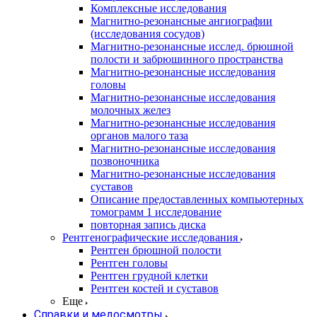
Комплексные исследования
Магнитно-резонансные ангиографии
(исследования сосудов)
Магнитно-резонансные исслед. брюшной
полости и забрюшинного пространства
Магнитно-резонансные исследования
головы
Магнитно-резонансные исследования
молочных желез
Магнитно-резонансные исследования
органов малого таза
Магнитно-резонансные исследования
позвоночника
Магнитно-резонансные исследования
суставов
Описание предоставленных компьютерных
томограмм 1 исследование
повторная запись диска
Рентгенографические исследования
Рентген брюшной полости
Рентген головы
Рентген грудной клетки
Рентген костей и суставов
Еще
Справки и медосмотры