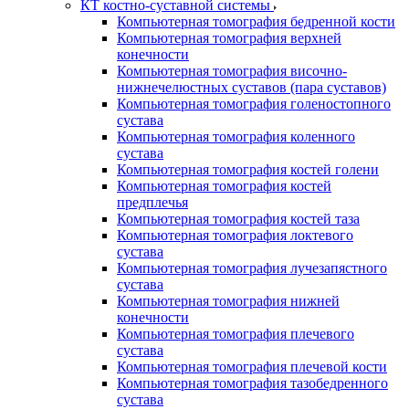
КТ костно-суставной системы
Компьютерная томография бедренной кости
Компьютерная томография верхней
конечности
Компьютерная томография височно-
нижнечелюстных суставов (пара суставов)
Компьютерная томография голеностопного
сустава
Компьютерная томография коленного
сустава
Компьютерная томография костей голени
Компьютерная томография костей
предплечья
Компьютерная томография костей таза
Компьютерная томография локтевого
сустава
Компьютерная томография лучезапястного
сустава
Компьютерная томография нижней
конечности
Компьютерная томография плечевого
сустава
Компьютерная томография плечевой кости
Компьютерная томография тазобедренного
сустава