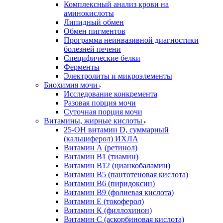
Комплексный анализ крови на
аминокислоты
Липидный обмен
Обмен пигментов
Программа неинвазивной диагностики
болезней печени
Специфические белки
Ферменты
Электролиты и микроэлементы
Биохимия мочи
Исследование конкремента
Разовая порция мочи
Суточная порция мочи
Витамины, жирные кислоты
25-OH витамин D, суммарный
(кальциферол) ИХЛА
Витамин А (ретинол)
Витамин В1 (тиамин)
Витамин В12 (цианкобаламин)
Витамин В5 (пантотеновая кислота)
Витамин В6 (пиридоксин)
Витамин В9 (фолиевая кислота)
Витамин Е (токоферол)
Витамин К (филлохинон)
Витамин С (аскорбиновая кислота)