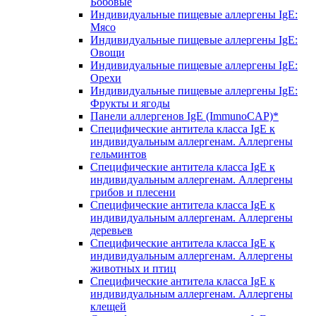
Бобовые
Индивидуальные пищевые аллергены IgE:
Мясо
Индивидуальные пищевые аллергены IgE:
Овощи
Индивидуальные пищевые аллергены IgE:
Орехи
Индивидуальные пищевые аллергены IgE:
Фрукты и ягоды
Панели аллергенов IgE (ImmunoCAP)*
Специфические антитела класса IgE к
индивидуальным аллергенам. Аллергены
гельминтов
Специфические антитела класса IgE к
индивидуальным аллергенам. Аллергены
грибов и плесени
Специфические антитела класса IgE к
индивидуальным аллергенам. Аллергены
деревьев
Специфические антитела класса IgE к
индивидуальным аллергенам. Аллергены
животных и птиц
Специфические антитела класса IgE к
индивидуальным аллергенам. Аллергены
клещей