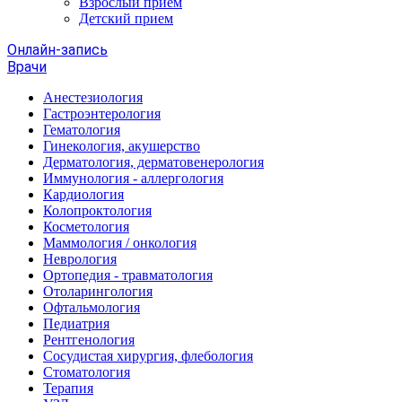
Взрослый прием
Детский прием
Онлайн-запись
Врачи
Анестезиология
Гастроэнтерология
Гематология
Гинекология, акушерство
Дерматология, дерматовенерология
Иммунология - аллергология
Кардиология
Колопроктология
Косметология
Маммология / онкология
Неврология
Ортопедия - травматология
Отоларингология
Офтальмология
Педиатрия
Рентгенология
Сосудистая хирургия, флебология
Стоматология
Терапия