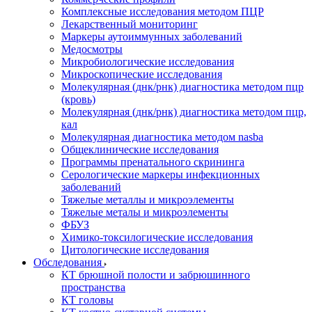
Комплексные исследования методом ПЦР
Лекарственный мониторинг
Маркеры аутоиммунных заболеваний
Медосмотры
Микробиологические исследования
Микроскопические исследования
Молекулярная (днк/рнк) диагностика методом пцр
(кровь)
Молекулярная (днк/рнк) диагностика методом пцр,
кал
Молекулярная диагностика методом nasba
Общеклинические исследования
Программы пренатального скрининга
Серологические маркеры инфекционных
заболеваний
Тяжелые металлы и микроэлементы
Тяжелые металы и микроэлементы
ФБУЗ
Химико-токсилогические исследования
Цитологические исследования
Обследования
КТ брюшной полости и забрюшинного
пространства
КТ головы