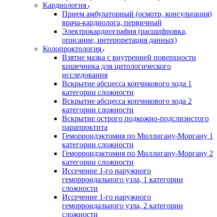
Кардиология
Прием амбулаторный (осмотр, консультация)
врача-кардиолога, первичный
Электрокардиография (расшифровка,
описание, интерпретация данных)
Колопроктология
Взятие мазка с внутренней поверхности
кишечника для цитологического
исследования
Вскрытие абсцесса копчикового хода 1
категории сложности
Вскрытие абсцесса копчикового хода 2
категории сложности
Вскрытие острого подкожно-подслизистого
парапроктита
Геморроидэктомия по Миллигану-Моргану 1
категории сложности
Геморроидэктомия по Миллигану-Моргану 2
категории сложности
Иссечение 1-го наружного
геморроидального узла, 1 категории
сложности
Иссечение 1-го наружного
геморроидального узла, 2 категории
сложности