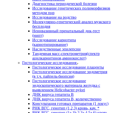
Диагностика периодической болезни
Исследование генетических полиморфизмов
методом пцр
Исследование на родство
Молекулярно-генетический анализ мужского
бесплодия
Неинвазивный пренатальный днк-тест
(нипт)
Исследование кариотипа
(кариотипирование)
Наследственные эпилепсии
Тандемная масс-спектрометрия(спектр
ацилкарнитинов,аминокислот)
Гистологические исследования
Гистологическое исследование плаценты
Гистологическое исследование эндометрия
(в т.ч. пайпель-биопсия)
Гистологическое исследование
эндоскопического материала желудка с
выявлением Helicobacter pylori
ДНК вируса гепатита B
ДНК вируса гепатита B, количественно
Консультация готовых препаратов (1 локус)
РНК ВГC, генотип (1,2,3) кровь, кач. *
РНК ВГC, генотип (1a,1b,2,3a,4,5a,6) кровь,