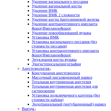
Удаление вагинального пессария
Удаление вагинальной кисты
Удаление ВМК
Удаление ВМК 2 сложности
Удаление кисты бартолиниевой железы
Удаление контрацептивного импланта
&quot;Импланон&quot;
Удаление новообразований вульвы
Установка ВМК
Установка вагинального пессария (без
стоимости пессария)
Установка контрацептивного импланта
&quot;Импланон&quot;
Энуклеация кисты вульвы
Эхогистеросальпингография
Анестезиология
Консультация анестезиолога
Массочный ингаляционный наркоз
Тотальная внутривенная анестезия
Тотальная внутривенная анестезия для
гастроскопии
Установка подключичного катетера (без
стоимости набора)
Эндотрахеальный (интубационный) наркоз
Выезда