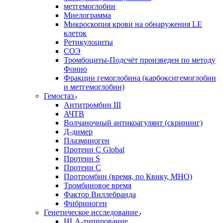
метгемоглобин
Миелограмма
Микроскопия крови на обнаружения LE
клеток
Ретикулоциты
СОЭ
Тромбоциты-Подсчёт произведен по методу
Фонио
Фракции гемоглобина (карбоксигемоглобин
и метгемоглобин)
Гемостаз
Антитромбин III
АЧТВ
Волчаночный антикоагулянт (скрининг)
Д-димер
Плазминоген
Протеин C Global
Протеин S
Протеин С
Протромбин (время, по Квику, МНО)
Тромбиновое время
Фактор Виллебранда
Фибриноген
Генетическое исследование
HLA-типирование