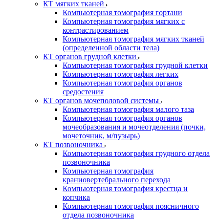
КТ мягких тканей
Компьютерная томография гортани
Компьютерная томография мягких с
контрастированием
Компьютерная томография мягких тканей
(определенной области тела)
КТ органов грудной клетки
Компьютерная томография грудной клетки
Компьютерная томография легких
Компьютерная томография органов
средостения
КТ органов мочеполовой системы
Компьютерная томография малого таза
Компьютерная томография органов
мочеобразования и мочеотделения (почки,
мочеточник, м/пузырь)
КТ позвоночника
Компьютерная томография грудного отдела
позвоночника
Компьютерная томография
краниовертебрального перехода
Компьютерная томография крестца и
копчика
Компьютерная томография поясничного
отдела позвоночника