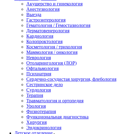
Акушерство и гинекология
Анестезиология
Выезда
Гастроэнтерология
Гематология / Гемостазиология
Дерматовенерология
Кардиология
Колопроктология
Косметология / трихология
Маммология / онкология
Неврология
Отоларингология (ЛОР)
Офтальмология
Психиатрия
Сердечно-сосудистая хирургия, флебология
Сестринское дело
Сурдология
Терапия
Травматология и ортопедия
Урология
Физиотерапия
Функциональная диагностика
Хирургия
Эндокринология
Детское отделение