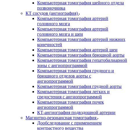
Компьютерная томография шейного отдела
позвоночника
КТ сосудов (ангиография)
Компьютерная томография артерий
головного мозга
Компьютерная томография артерий
головного мозга и шеи
Компьютерная томография артерий нижних
конечностей
Компьютерная томография артерий шеи
Компьютерная томография брюшной аорты
Компьютерная томография гепатобилиарной
зоны с ангиопрограммой
Компьютерная томография грудного и
брюшного отделов аорты с
ангиопрограммой
Компьютерная томография грудной аорты
Компьютерная томография легких и
средостения с ангиопрограммой
Компьютерная томография почек
ангиопрограммой
КТ-ангиография подвздошной артерии
Магнитно-резонансная томография
Дообследование с применением
контрастного вещества