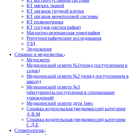
КТ костно-суставной системы
КТ мягких тканей
КТ органов грудной клетки
КТ органов мочеполовой системы
КТ позвоночника
КТ сосудов (ангиография)
Магнитно-резонансная томография
Рентгенографические исследования
УЗД
Эндоскопия
Справки и медосмотры
Медосмотр
Медицинский осмотр №1(перед поступлением в
садик)
Медицинский осмотр №2 (перед поступлением в
школу)
Медицинский осмотр №3
(абитуриенты.поступления в специальные
учреждения0
Медицинский осмотр дети 1мес
Справка водительская (медкомиссия) категория
А,В.М
Справка водительская (медкомиссия) категория
С,Д,Е
Стоматология