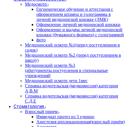
Медосмотр
Гигиеническое обучение и аттестация с
оформлением штампа и голограммы в
личной медицинской книжке (ЛМК)
Оформление личной медицинской книжки
Оформление и выдача личной медицинской
книжки (бумажного формата) с голограммой
фото
Медицинский осмотр №1(перед поступлением в
садик)
Медицинский осмотр №2 (перед поступлением в
школу)
Медицинский осмотр №3
(абитуриенты.поступления в специальные
учреждения0
Медицинский осмотр дети 1мес
Справка водительская (медкомиссия) категория
А,В.М
Справка водительская (медкомиссия) категория
С,Д,Е
Стоматология
Взрослый прием
Иммедиат протез из 3 единиц
Анестезия аппликационная(взрослый приём)
Анестезия