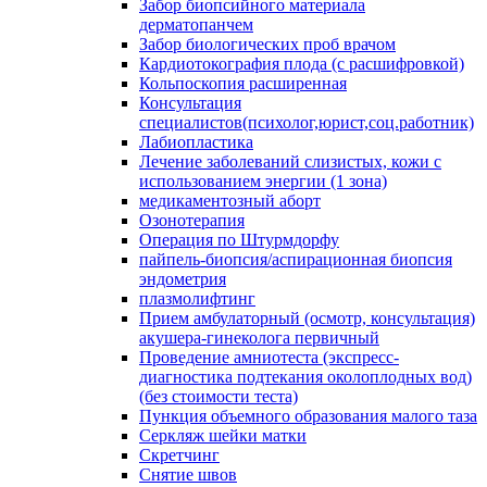
Забор биопсийного материала
дерматопанчем
Забор биологических проб врачом
Кардиотокография плода (с расшифровкой)
Кольпоскопия расширенная
Консультация
специалистов(психолог,юрист,соц.работник)
Лабиопластика
Лечение заболеваний слизистых, кожи с
использованием энергии (1 зона)
медикаментозный аборт
Озонотерапия
Операция по Штурмдорфу
пайпель-биопсия/аспирационная биопсия
эндометрия
плазмолифтинг
Прием амбулаторный (осмотр, консультация)
акушера-гинеколога первичный
Проведение амниотеста (экспресс-
диагностика подтекания околоплодных вод)
(без стоимости теста)
Пункция объемного образования малого таза
Серкляж шейки матки
Скретчинг
Снятие швов