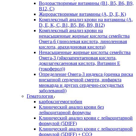
Водорастворимые витамины (B1, B5, B6, В9,
В12, С)
Жирорастворимые витамины (A, D, E, K)
Комплексный анализ крови на витамины (A,
D, E, K, C, B1, B5, B6, В9, B12)
Комплексный анализ крови на
ненасыщенные жирные кислоты семейства
Омега-6 (линолевая кислота, линоленовая
кислота, арахидоновая кислота)
Ненасыщенные жирные кислоты семейства
Омега-3 (эйкозапентаеновая кислота,
докозагексаеновая кислота, Витамин E
(токоферол))
Определение Омега-3 индекса (оценка риска
внезапной сердечной смерти, инфаркта
миокарда и других сердечно-сосудистых
заболеваний)
Гематология
карбоксигемоглобин
Клинический анализ крови без
лейкоцитарной формулы
Клинический анализ крови с лейкоцитарной
формулой (5DIFF)
Клинический анализ крови с лейкоцитарной
формулой (5DIFF) + СОЭ