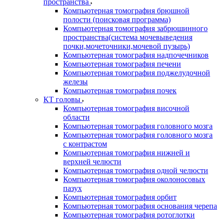
пространства
Компьютерная томография брюшной
полости (поисковая программа)
Компьютерная томография забрюшинного
пространства(система мочевыведения
почки,мочеточники,мочевой пузырь)
Компьютерная томография надпочечников
Компьютерная томография печени
Компьютерная томография поджелудочной
железы
Компьютерная томография почек
КТ головы
Компьютерная томография височной
области
Компьютерная томография головного мозга
Компьютерная томография головного мозга
с контрастом
Компьютерная томография нижней и
верхней челюсти
Компьютерная томография одной челюсти
Компьютерная томография околоносовых
пазух
Компьютерная томография орбит
Компьютерная томография основания черепа
Компьютерная томография ротоглотки