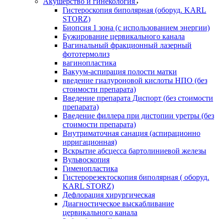
Акушерство и гинекология
Гистероскопия биполярная (оборуд. KARL
STORZ)
Биопсия 1 зона (с использованием энергии)
Бужирование цервикального канала
Вагинальный фракционный лазерный
фототермолиз
вагинопластика
Вакуум-аспирация полости матки
введение гиалуроновой кислоты НПО (без
стоимости препарата)
Введение препарата Диспорт (без стоимости
препарата)
Введение филлера при дистопии уретры (без
стоимости препарата)
Внутриматочная санация (аспирационно
ирригационная)
Вскрытие абсцесса бартолиниевой железы
Вульвоскопия
Гименопластика
Гистерорезектоскопия биполярная ( оборуд.
KARL STORZ)
Дефлорация хирургическая
Диагностическое выскабливание
цервикального канала