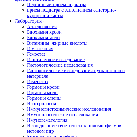
Первичный приём педиатра
прием педиатра с заполнением санаторно-
курортной карты
Лаборатория
Аллергология
Биохимия крови
Биохимия мочи
Витамины, жирные кислоты
Гематология
Гемостаз
Генетическое исследование
Гистологические исследования
Гистологические исследования пункционного
материала
Гомеостаз
Гормоны крови
Гормоны мочи
Гормоны слюны
Изосерология
Иммуногистохимические исследования
Имуннологические исследования
Имуногематология
Исследование генетических полиморфизмов
методом пцр
Коммерческие профили