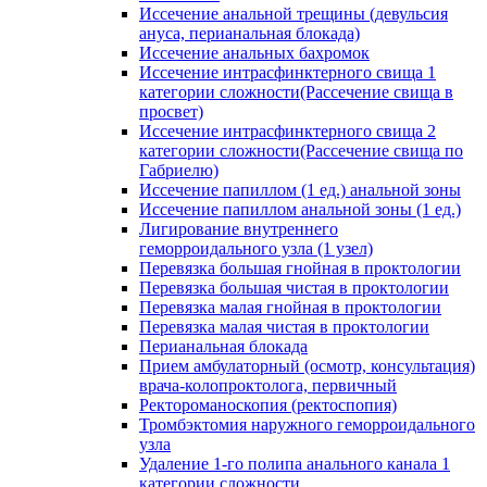
Иссечение анальной трещины (девульсия
ануса, перианальная блокада)
Иссечение анальных бахромок
Иссечение интрасфинктерного свища 1
категории сложности(Рассечение свища в
просвет)
Иссечение интрасфинктерного свища 2
категории сложности(Рассечение свища по
Габриелю)
Иссечение папиллом (1 ед.) анальной зоны
Иссечение папиллом анальной зоны (1 ед.)
Лигирование внутреннего
геморроидального узла (1 узел)
Перевязка большая гнойная в проктологии
Перевязка большая чистая в проктологии
Перевязка малая гнойная в проктологии
Перевязка малая чистая в проктологии
Перианальная блокада
Прием амбулаторный (осмотр, консультация)
врача-колопроктолога, первичный
Ректороманоскопия (ректоспопия)
Тромбэктомия наружного геморроидального
узла
Удаление 1-го полипа анального канала 1
категории сложности