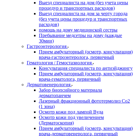
Выезд специалиста на дом (без учета цены
процедур и транспортных расходов)
Выезд специалиста на дом за черту города
(без учета цены процедур и транспортных
расходов)
помощь на дому медицинской сестры
Пребывание медсетры на дому (каждые
30мин)
Гастроэнтерология
Прием амбулаторный (осмотр, консультация)
врача-гастроэнтеролога, первичный
Гематология / Гемостазиология
Консультация специалиста по антиэйджингу
Прием амбулаторный (осмотр, консультация)
врача-гематолога, первичный
Дерматовенерология
Забор биопсийного материала
дерматопанчем
Лазерный фракционный фототермолиз Со2
(1 зона)
Осмотр кожи под лампой Вуда
Осмотр кожи под увеличением
(Дерматоскопия)
Прием амбулаторный (осмотр, консультация)
врача-дерматовенеролога, первичный