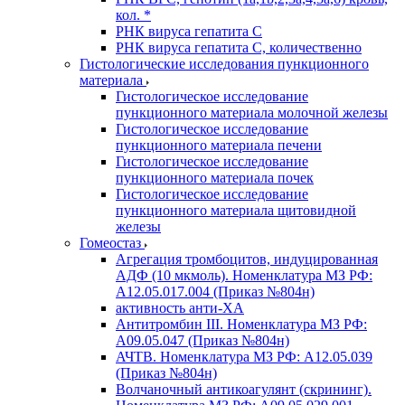
кол. *
РНК вируса гепатита C
РНК вируса гепатита C, количественно
Гистологические исследования пункционного
материала
Гистологическое исследование
пункционного материала молочной железы
Гистологическое исследование
пункционного материала печени
Гистологическое исследование
пункционного материала почек
Гистологическое исследование
пункционного материала щитовидной
железы
Гомеостаз
Агрегация тромбоцитов, индуцированная
АДФ (10 мкмоль). Номенклатура МЗ РФ:
A12.05.017.004 (Приказ №804н)
активность анти-ХА
Антитромбин III. Номенклатура МЗ РФ:
A09.05.047 (Приказ №804н)
АЧТВ. Номенклатура МЗ РФ: A12.05.039
(Приказ №804н)
Волчаночный антикоагулянт (скрининг).