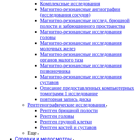
Комплексные исследования
Магнитно-резонансные ангиографии
(исследования сосудов)
Магнитно-резонансные исслед. брюшной
полости и забрюшинного пространства
Магнитно-резонансные исследования
головы
Магнитно-резонансные исследования
молочных желез
Магнитно-резонансные исследования
органов малого таза
Магнитно-резонансные исследования
позвоночника
Магнитно-резонансные исследования
суставов
Описание предоставленных компьютерных
томограмм 1 исследование
повторная запись диска
Рентгенографические исследования
Рентген брюшной полости
Рентген головы
Рентген грудной клетки
Рентген костей и суставов
Еще
Справки и медосмотры