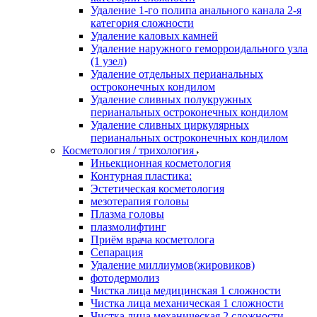
Удаление 1-го полипа анального канала 2-я
категория сложности
Удаление каловых камней
Удаление наружного геморроидального узла
(1 узел)
Удаление отдельных перианальных
остроконечных кондилом
Удаление сливных полукружных
перианальных остроконечных кондилом
Удаление сливных циркулярных
перианальных остроконечных кондилом
Косметология / трихология
Иньекционная косметология
Контурная пластика:
Эстетическая косметология
мезотерапия головы
Плазма головы
плазмолифтинг
Приём врача косметолога
Сепарация
Удаление миллиумов(жировиков)
фотодермолиз
Чистка лица медицинская 1 сложности
Чистка лица механическая 1 сложности
Чистка лица механическая 2 сложности