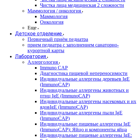
Чистка лица медицинская 2 сложности
Маммология / онкология
Маммология
Онкология
Еще
Детское отделение
Первичный приём педиатра
прием педиатра с заполнением санаторно-
курортной карты
Лаборатория
Аллергология
Immuno CAP
Диагностика пищевой непереносимости
Индивидуальные аллергены деревьев IgE
(ImmunoCAP)
Индивидуальные аллергены животных и
птиц IgE (ImmunoCAP)
Индивидуальные аллергены насекомых и их
ядовIgE (ImmunoCAP)
Индивидуальные аллергены пыли IgE
(ImmunoCAP)
Индивидуальные пищевые аллергены IgE
(ImmunoCAP): Яйцо и компоненты яйца
Индивидуальные пищевые аллергены IgE: