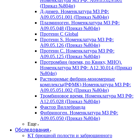
Номенклатура МЗ РФ: A09.05.029.001
(Приказ №804н)
Д-димер. Номенклатура МЗ РФ:
A09.05.051.001 (Приказ №804н)
Плазминоген. Номенклатура МЗ РФ:
A09.05.048 (Приказ №804н)
Протеин C Global
Протеин S. Номенклатура МЗ РФ:
A09.05.126 (Приказ №804н)
Протеин С. Номенклатура МЗ РФ:
A09.05.125 (Приказ №804н)
Протромбин (время, по Квику, МНО).
Номенклатура МЗ РФ: A12.30.014 (Приказ
№804н)
Растворимые фибрин-мономерные
комплексы(РФМК) Номенклатура МЗ РФ:
A09.05.051.002 (Приказ №804н)
Тромбиновое время. Номенклатура МЗ РФ:
A12.05.028 (Приказ №804н)
Фактор Виллебранда
Фибриноген. Номенклатура МЗ РФ:
A09.05.050 (Приказ №804н)
Еще
Обследования
КТ брюшной полости и забрюшинного