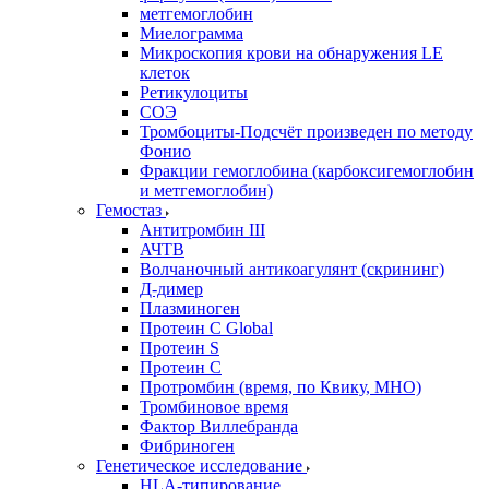
метгемоглобин
Миелограмма
Микроскопия крови на обнаружения LE
клеток
Ретикулоциты
СОЭ
Тромбоциты-Подсчёт произведен по методу
Фонио
Фракции гемоглобина (карбоксигемоглобин
и метгемоглобин)
Гемостаз
Антитромбин III
АЧТВ
Волчаночный антикоагулянт (скрининг)
Д-димер
Плазминоген
Протеин C Global
Протеин S
Протеин С
Протромбин (время, по Квику, МНО)
Тромбиновое время
Фактор Виллебранда
Фибриноген
Генетическое исследование
HLA-типирование