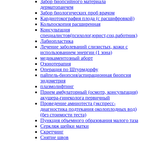
Забор биопсийного материала
дерматопанчем
Забор биологических проб врачом
Кардиотокография плода (с расшифровкой)
Кольпоскопия расширенная
Консультация
специалистов(психолог,юрист,соц.работник)
Лабиопластика
Лечение заболеваний слизистых, кожи с
использованием энергии (1 зона)
медикаментозный аборт
Озонотерапия
Операция по Штурмдорфу
пайпель-биопсия/аспирационная биопсия
эндометрия
плазмолифтинг
Прием амбулаторный (осмотр, консультация)
акушера-гинеколога первичный
Проведение амниотеста (экспресс-
диагностика подтекания околоплодных вод)
(без стоимости теста)
Пункция объемного образования малого таза
Серкляж шейки матки
Скретчинг
Снятие швов