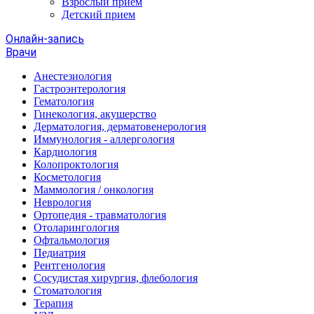
Взрослый прием
Детский прием
Онлайн-запись
Врачи
Анестезиология
Гастроэнтерология
Гематология
Гинекология, акушерство
Дерматология, дерматовенерология
Иммунология - аллергология
Кардиология
Колопроктология
Косметология
Маммология / онкология
Неврология
Ортопедия - травматология
Отоларингология
Офтальмология
Педиатрия
Рентгенология
Сосудистая хирургия, флебология
Стоматология
Терапия