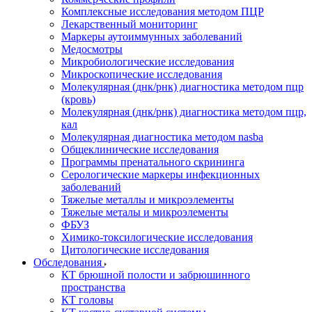
Комплексные исследования методом ПЦР
Лекарственный мониторинг
Маркеры аутоиммунных заболеваний
Медосмотры
Микробиологические исследования
Микроскопические исследования
Молекулярная (днк/рнк) диагностика методом пцр
(кровь)
Молекулярная (днк/рнк) диагностика методом пцр,
кал
Молекулярная диагностика методом nasba
Общеклинические исследования
Программы пренатального скрининга
Серологические маркеры инфекционных
заболеваний
Тяжелые металлы и микроэлементы
Тяжелые металы и микроэлементы
ФБУЗ
Химико-токсилогические исследования
Цитологические исследования
Обследования
КТ брюшной полости и забрюшинного
пространства
КТ головы