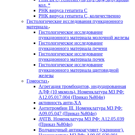
кол. *
РНК вируса гепатита C
РНК вируса гепатита C, количественно
Гистологические исследования пункционного
материала
Гистологическое исследование
пункционного материала молочной железы
Гистологическое исследование
пункционного материала печени
Гистологическое исследование
пункционного материала почек
Гистологическое исследование
пункционного материала щитовидной
железы
Гомеостаз
Агрегация тромбоцитов, индуцированная
АДФ (10 мкмоль). Номенклатура МЗ РФ:
A12.05.017.004 (Приказ №804н)
активность анти-ХА
Антитромбин III. Номенклатура МЗ РФ:
A09.05.047 (Приказ №804н)
АЧТВ. Номенклатура МЗ РФ: A12.05.039
(Приказ №804н)
Волчаночный антикоагулянт (скрининг).