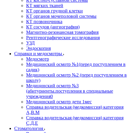
КТ костно-суставной системы
КТ мягких тканей
КТ органов грудной клетки
КТ органов мочеполовой системы
КТ позвоночника
КТ сосудов (ангиография)
Магнитно-резонансная томография
Рентгенографические исследования
УЗД
Эндоскопия
Справки и медосмотры
Медосмотр
Медицинский осмотр №1(перед поступлением в
садик)
Медицинский осмотр №2 (перед поступлением в
школу)
Медицинский осмотр №3
(абитуриенты.поступления в специальные
учреждения0
Медицинский осмотр дети 1мес
Справка водительская (медкомиссия) категория
А,В.М
Справка водительская (медкомиссия) категория
С,Д,Е
Стоматология