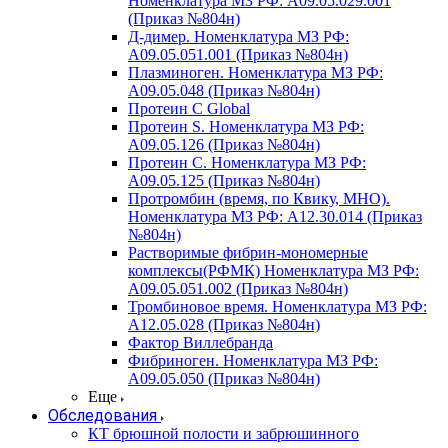
Номенклатура МЗ РФ: A09.05.029.001
(Приказ №804н)
Д-димер. Номенклатура МЗ РФ:
A09.05.051.001 (Приказ №804н)
Плазминоген. Номенклатура МЗ РФ:
A09.05.048 (Приказ №804н)
Протеин C Global
Протеин S. Номенклатура МЗ РФ:
A09.05.126 (Приказ №804н)
Протеин С. Номенклатура МЗ РФ:
A09.05.125 (Приказ №804н)
Протромбин (время, по Квику, МНО).
Номенклатура МЗ РФ: A12.30.014 (Приказ
№804н)
Растворимые фибрин-мономерные
комплексы(РФМК) Номенклатура МЗ РФ:
A09.05.051.002 (Приказ №804н)
Тромбиновое время. Номенклатура МЗ РФ:
A12.05.028 (Приказ №804н)
Фактор Виллебранда
Фибриноген. Номенклатура МЗ РФ:
A09.05.050 (Приказ №804н)
Еще
Обследования
КТ брюшной полости и забрюшинного