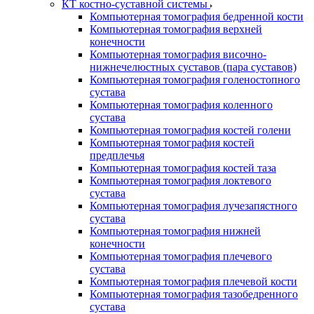
КТ костно-суставной системы
Компьютерная томография бедренной кости
Компьютерная томография верхней
конечности
Компьютерная томография височно-
нижнечелюстных суставов (пара суставов)
Компьютерная томография голеностопного
сустава
Компьютерная томография коленного
сустава
Компьютерная томография костей голени
Компьютерная томография костей
предплечья
Компьютерная томография костей таза
Компьютерная томография локтевого
сустава
Компьютерная томография лучезапястного
сустава
Компьютерная томография нижней
конечности
Компьютерная томография плечевого
сустава
Компьютерная томография плечевой кости
Компьютерная томография тазобедренного
сустава