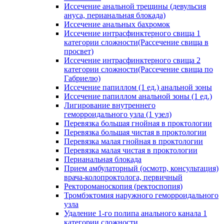
Иссечение анальной трещины (девульсия
ануса, перианальная блокада)
Иссечение анальных бахромок
Иссечение интрасфинктерного свища 1
категории сложности(Рассечение свища в
просвет)
Иссечение интрасфинктерного свища 2
категории сложности(Рассечение свища по
Габриелю)
Иссечение папиллом (1 ед.) анальной зоны
Иссечение папиллом анальной зоны (1 ед.)
Лигирование внутреннего
геморроидального узла (1 узел)
Перевязка большая гнойная в проктологии
Перевязка большая чистая в проктологии
Перевязка малая гнойная в проктологии
Перевязка малая чистая в проктологии
Перианальная блокада
Прием амбулаторный (осмотр, консультация)
врача-колопроктолога, первичный
Ректороманоскопия (ректоспопия)
Тромбэктомия наружного геморроидального
узла
Удаление 1-го полипа анального канала 1
категории сложности