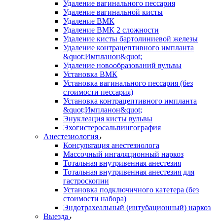
Удаление вагинального пессария
Удаление вагинальной кисты
Удаление ВМК
Удаление ВМК 2 сложности
Удаление кисты бартолиниевой железы
Удаление контрацептивного импланта
&quot;Импланон&quot;
Удаление новообразований вульвы
Установка ВМК
Установка вагинального пессария (без
стоимости пессария)
Установка контрацептивного импланта
&quot;Импланон&quot;
Энуклеация кисты вульвы
Эхогистеросальпингография
Анестезиология
Консультация анестезиолога
Массочный ингаляционный наркоз
Тотальная внутривенная анестезия
Тотальная внутривенная анестезия для
гастроскопии
Установка подключичного катетера (без
стоимости набора)
Эндотрахеальный (интубационный) наркоз
Выезда