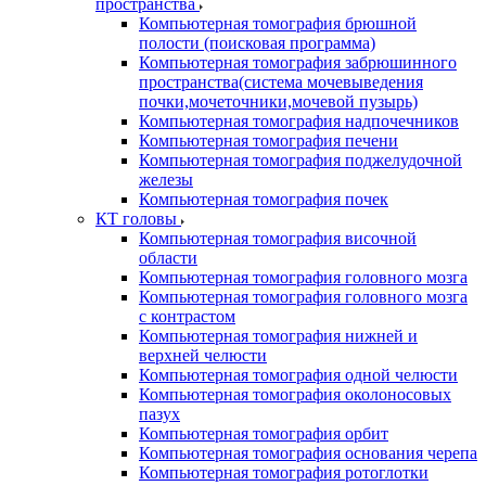
пространства
Компьютерная томография брюшной
полости (поисковая программа)
Компьютерная томография забрюшинного
пространства(система мочевыведения
почки,мочеточники,мочевой пузырь)
Компьютерная томография надпочечников
Компьютерная томография печени
Компьютерная томография поджелудочной
железы
Компьютерная томография почек
КТ головы
Компьютерная томография височной
области
Компьютерная томография головного мозга
Компьютерная томография головного мозга
с контрастом
Компьютерная томография нижней и
верхней челюсти
Компьютерная томография одной челюсти
Компьютерная томография околоносовых
пазух
Компьютерная томография орбит
Компьютерная томография основания черепа
Компьютерная томография ротоглотки