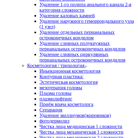
Удаление 1-го полипа анального канала 2-я
категория сложности
Удаление каловых камней
Удаление наружного геморроидального узла
(1 узел)
Удаление отдельных перианальных
остроконечных кондилом
Удаление сливных полукружных
перианальных остроконечных кондилом
Удаление сливных циркулярных
перианальных остроконечных кондилом
Косметология / трихология
Иньекционная косметология
Контурная пластика:
Эстетическая косметология
мезотерапия головы
Плазма головы
плазмолифтинг
Приём врача косметолога
Сепарация
Удаление миллиумов(жировиков)
фотодермолиз
Чистка лица медицинская 1 сложности
Чистка лица механическая 1 сложности
Чистка лица механическая 2 сложности