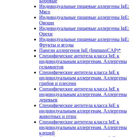
Бобовые
Индивидуальные пищевые аллергены IgE:
Мясо
Индивидуальные пищевые аллергены IgE:
Овощи
Индивидуальные пищевые аллергены IgE:
Орехи
Индивидуальные пищевые аллергены IgE:
Фрукты и ягоды
Панели аллергенов IgE (ImmunoCAP)*
Специфические антитела класса IgE к
индивидуальным аллергенам. Аллергены
гельминтов
Специфические антитела класса IgE к
индивидуальным аллергенам. Аллергены
грибов и плесени
Специфические антитела класса IgE к
индивидуальным аллергенам. Аллергены
деревьев
Специфические антитела класса IgE к
индивидуальным аллергенам. Аллергены
животных и птиц
Специфические антитела класса IgE к
индивидуальным аллергенам. Аллергены
клещей