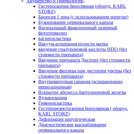
Акушерство и гинекология
Гистероскопия биполярная (оборуд. KARL
STORZ)
Биопсия 1 зона (с использованием энергии)
Бужирование цервикального канала
Вагинальный фракционный лазерный
фототермолиз
вагинопластика
Вакуум-аспирация полости матки
введение гиалуроновой кислоты НПО (без
стоимости препарата)
Введение препарата Диспорт (без стоимости
препарата)
Введение филлера при дистопии уретры (без
стоимости препарата)
Внутриматочная санация (аспирационно
ирригационная)
Вскрытие абсцесса бартолиниевой железы
Вульвоскопия
Гименопластика
Гистерорезектоскопия биполярная ( оборуд.
KARL STORZ)
Дефлорация хирургическая
Диагностическое выскабливание
цервикального канала