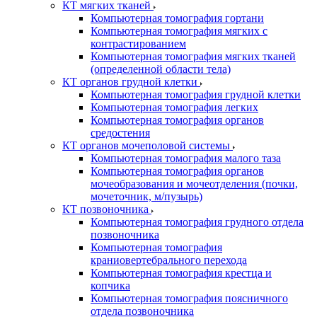
КТ мягких тканей
Компьютерная томография гортани
Компьютерная томография мягких с
контрастированием
Компьютерная томография мягких тканей
(определенной области тела)
КТ органов грудной клетки
Компьютерная томография грудной клетки
Компьютерная томография легких
Компьютерная томография органов
средостения
КТ органов мочеполовой системы
Компьютерная томография малого таза
Компьютерная томография органов
мочеобразования и мочеотделения (почки,
мочеточник, м/пузырь)
КТ позвоночника
Компьютерная томография грудного отдела
позвоночника
Компьютерная томография
краниовертебрального перехода
Компьютерная томография крестца и
копчика
Компьютерная томография поясничного
отдела позвоночника