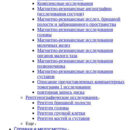
Комплексные исследования
Магнитно-резонансные ангиографии
(исследования сосудов)
Магнитно-резонансные исслед. брюшной
полости и забрюшинного пространства
Магнитно-резонансные исследования
головы
Магнитно-резонансные исследования
молочных желез
Магнитно-резонансные исследования
органов малого таза
Магнитно-резонансные исследования
позвоночника
Магнитно-резонансные исследования
суставов
Описание предоставленных компьютерных
томограмм 1 исследование
повторная запись диска
Рентгенографические исследования
Рентген брюшной полости
Рентген головы
Рентген грудной клетки
Рентген костей и суставов
Еще
Справки и медосмотры