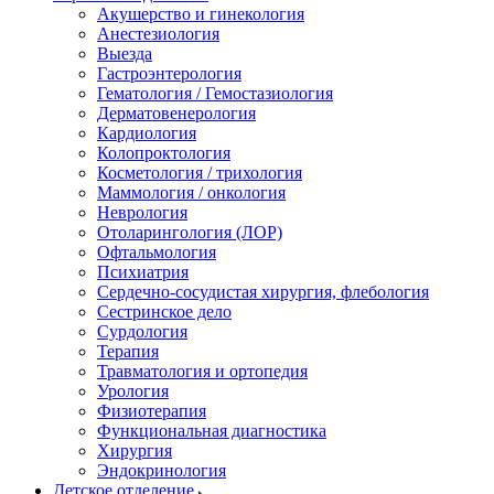
Акушерство и гинекология
Анестезиология
Выезда
Гастроэнтерология
Гематология / Гемостазиология
Дерматовенерология
Кардиология
Колопроктология
Косметология / трихология
Маммология / онкология
Неврология
Отоларингология (ЛОР)
Офтальмология
Психиатрия
Сердечно-сосудистая хирургия, флебология
Сестринское дело
Сурдология
Терапия
Травматология и ортопедия
Урология
Физиотерапия
Функциональная диагностика
Хирургия
Эндокринология
Детское отделение