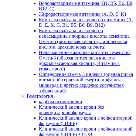
Водорастворимые витамины (B1, B5, B6, В9,
В12, С)
Жирорастворимые витамины (A, D, E, K)
Комплексный анализ крови на витамины (A,
D, E, K, C, B1, B5, B6, В9, B12)
Комплексный анализ крови на
ненасыщенные жирные кислоты семейства
Омега-6 (линолевая кислота, линоленовая
кислота, арахидоновая кислота)
Ненасыщенные жирные кислоты семейства
Омега-3 (эйкозапентаеновая кислота,
докозагексаеновая кислота, Витамин E
(токоферол))
Определение Омега-3 индекса (оценка риска
внезапной сердечной смерти, инфаркта
миокарда и других сердечно-сосудистых
заболеваний)
Гематология
карбоксигемоглобин
Клинический анализ крови без
лейкоцитарной формулы
Клинический анализ крови с лейкоцитарной
формулой (5DIFF)
Клинический анализ крови с лейкоцитарной
формулой (5DIFF) + СОЭ