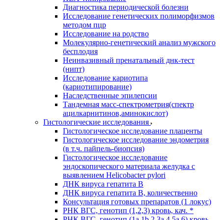
Диагностика периодической болезни
Исследование генетических полиморфизмов
методом пцр
Исследование на родство
Молекулярно-генетический анализ мужского
бесплодия
Неинвазивный пренатальный днк-тест
(нипт)
Исследование кариотипа
(кариотипирование)
Наследственные эпилепсии
Тандемная масс-спектрометрия(спектр
ацилкарнитинов,аминокислот)
Гистологические исследования
Гистологическое исследование плаценты
Гистологическое исследование эндометрия
(в т.ч. пайпель-биопсия)
Гистологическое исследование
эндоскопического материала желудка с
выявлением Helicobacter pylori
ДНК вируса гепатита B
ДНК вируса гепатита B, количественно
Консультация готовых препаратов (1 локус)
РНК ВГC, генотип (1,2,3) кровь, кач. *
РНК ВГC, генотип (1a,1b,2,3a,4,5a,6) кровь,