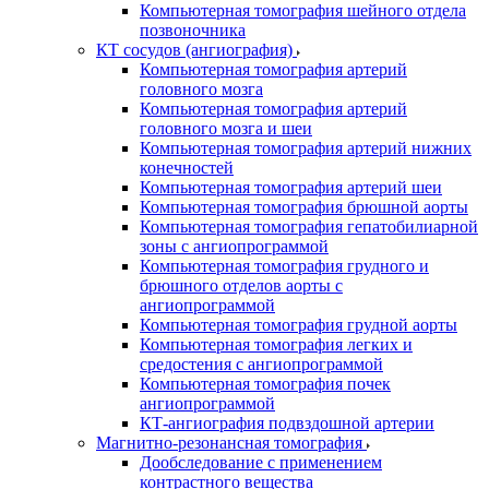
Компьютерная томография шейного отдела
позвоночника
КТ сосудов (ангиография)
Компьютерная томография артерий
головного мозга
Компьютерная томография артерий
головного мозга и шеи
Компьютерная томография артерий нижних
конечностей
Компьютерная томография артерий шеи
Компьютерная томография брюшной аорты
Компьютерная томография гепатобилиарной
зоны с ангиопрограммой
Компьютерная томография грудного и
брюшного отделов аорты с
ангиопрограммой
Компьютерная томография грудной аорты
Компьютерная томография легких и
средостения с ангиопрограммой
Компьютерная томография почек
ангиопрограммой
КТ-ангиография подвздошной артерии
Магнитно-резонансная томография
Дообследование с применением
контрастного вещества