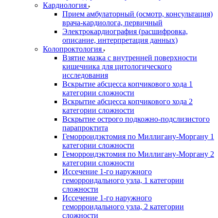
Кардиология
Прием амбулаторный (осмотр, консультация)
врача-кардиолога, первичный
Электрокардиография (расшифровка,
описание, интерпретация данных)
Колопроктология
Взятие мазка с внутренней поверхности
кишечника для цитологического
исследования
Вскрытие абсцесса копчикового хода 1
категории сложности
Вскрытие абсцесса копчикового хода 2
категории сложности
Вскрытие острого подкожно-подслизистого
парапроктита
Геморроидэктомия по Миллигану-Моргану 1
категории сложности
Геморроидэктомия по Миллигану-Моргану 2
категории сложности
Иссечение 1-го наружного
геморроидального узла, 1 категории
сложности
Иссечение 1-го наружного
геморроидального узла, 2 категории
сложности