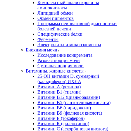
Комплексный анализ крови на
аминокислоты
Липидный обмен
Обмен пигментов
Программа неинвазивной диагностики
болезней печени
Специфические белки
Ферменты
Электролиты и микроэлементы
Биохимия мочи
Исследование конкремента
Разовая порция мочи
Суточная порция мочи
Витамины, жирные кислоты
25-OH витамин D, суммарный
(кальциферол) ИХЛА
Витамин А (ретинол)
Витамин В1 (тиамин)
Витамин В12 (цианкобаламин)
Витамин В5 (пантотеновая кислота)
Витамин В6 (пиридоксин)
Витамин В9 (фолиевая кислота)
Витамин Е (токоферол)
Витамин К (филлохинон)
Витамин С (аскорбиновая кислота)