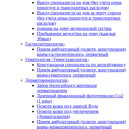
Выезд специалиста на дом (без учета цены
процедур и транспортных расходов)
Выезд специалиста на дом за черту города
(без учета цены процедур и транспортных
расходов)
помощь на дому медицинской сестры
Пребывание медсетры на дому (каждые
30мин)
Гастроэнтерология
Прием амбулаторный (осмотр, консультация)
врача-гастроэнтеролога, первичный
Гематология / Гемостазиология
Консультация специалиста по антиэйджингу
Прием амбулаторный (осмотр, консультация)
врача-гематолога, первичный
Дерматовенерология
Забор биопсийного материала
дерматопанчем
Лазерный фракционный фототермолиз Со2
(1 зона)
Осмотр кожи под лампой Вуда
Осмотр кожи под увеличением
(Дерматоскопия)
Прием амбулаторный (осмотр, консультация)
врача-дерматовенеролога, первичный