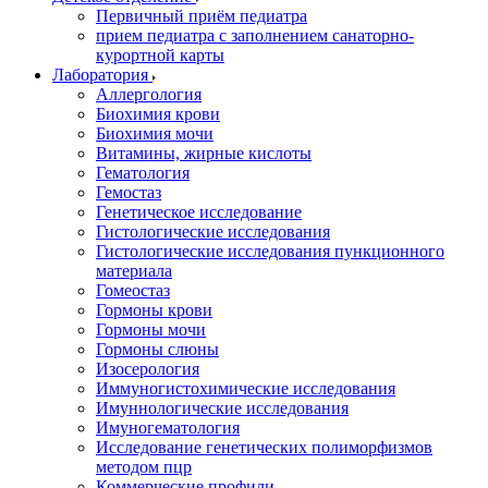
Первичный приём педиатра
прием педиатра с заполнением санаторно-
курортной карты
Лаборатория
Аллергология
Биохимия крови
Биохимия мочи
Витамины, жирные кислоты
Гематология
Гемостаз
Генетическое исследование
Гистологические исследования
Гистологические исследования пункционного
материала
Гомеостаз
Гормоны крови
Гормоны мочи
Гормоны слюны
Изосерология
Иммуногистохимические исследования
Имуннологические исследования
Имуногематология
Исследование генетических полиморфизмов
методом пцр
Коммерческие профили