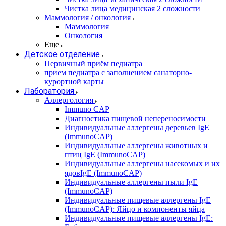
Чистка лица медицинская 2 сложности
Маммология / онкология
Маммология
Онкология
Еще
Детское отделение
Первичный приём педиатра
прием педиатра с заполнением санаторно-
курортной карты
Лаборатория
Аллергология
Immuno CAP
Диагностика пищевой непереносимости
Индивидуальные аллергены деревьев IgE
(ImmunoCAP)
Индивидуальные аллергены животных и
птиц IgE (ImmunoCAP)
Индивидуальные аллергены насекомых и их
ядовIgE (ImmunoCAP)
Индивидуальные аллергены пыли IgE
(ImmunoCAP)
Индивидуальные пищевые аллергены IgE
(ImmunoCAP): Яйцо и компоненты яйца
Индивидуальные пищевые аллергены IgE: