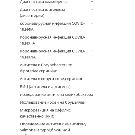
Диагностика хламидиоза
Диагностика шигеллеза
(дизентерии)
коронавирусная инфекция COVID-
19.ИФА
Коронавирусная инфекция COVID-
19.ИХГА
Коронавирусная инфекция COVID-
19.ИХЛА
Антитела к Corynebacterium
diphteriae.скрининг
Антитела к вируса кори,скрининг
ВИЧ (антитела и антигены)
исследование антигена хеликобактера
Исследование крови на бруцеллез
Микрореакция на сифилис
качественно (RPR)
Определение антител к Vi-антигену
Salmonella typhi(брюшной