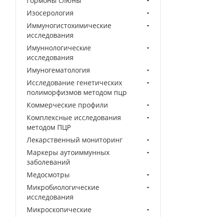
Гормоны слюны
Изосерология
Иммуногистохимические
исследования
Имуннологические
исследования
Имуногематология
Исследование генетических
полиморфизмов методом пцр
Коммерческие профили
Комплексные исследования
методом ПЦР
Лекарственный мониторинг
Маркеры аутоиммунных
заболеваний
Медосмотры
Микробиологические
исследования
Микроскопические