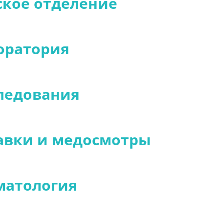
ское отделение
оратория
ледования
авки и медосмотры
матология