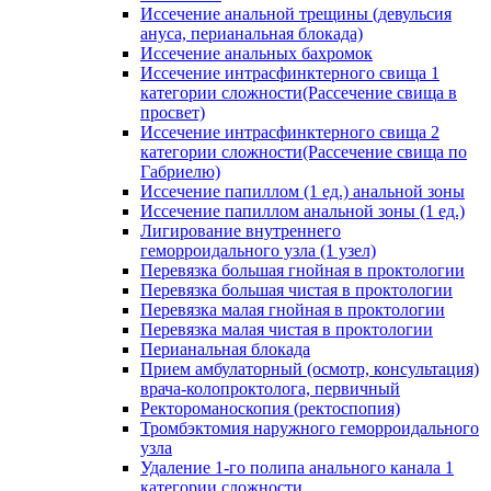
Иссечение анальной трещины (девульсия
ануса, перианальная блокада)
Иссечение анальных бахромок
Иссечение интрасфинктерного свища 1
категории сложности(Рассечение свища в
просвет)
Иссечение интрасфинктерного свища 2
категории сложности(Рассечение свища по
Габриелю)
Иссечение папиллом (1 ед.) анальной зоны
Иссечение папиллом анальной зоны (1 ед.)
Лигирование внутреннего
геморроидального узла (1 узел)
Перевязка большая гнойная в проктологии
Перевязка большая чистая в проктологии
Перевязка малая гнойная в проктологии
Перевязка малая чистая в проктологии
Перианальная блокада
Прием амбулаторный (осмотр, консультация)
врача-колопроктолога, первичный
Ректороманоскопия (ректоспопия)
Тромбэктомия наружного геморроидального
узла
Удаление 1-го полипа анального канала 1
категории сложности