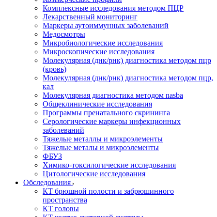
Комплексные исследования методом ПЦР
Лекарственный мониторинг
Маркеры аутоиммунных заболеваний
Медосмотры
Микробиологические исследования
Микроскопические исследования
Молекулярная (днк/рнк) диагностика методом пцр
(кровь)
Молекулярная (днк/рнк) диагностика методом пцр,
кал
Молекулярная диагностика методом nasba
Общеклинические исследования
Программы пренатального скрининга
Серологические маркеры инфекционных
заболеваний
Тяжелые металлы и микроэлементы
Тяжелые металы и микроэлементы
ФБУЗ
Химико-токсилогические исследования
Цитологические исследования
Обследования
КТ брюшной полости и забрюшинного
пространства
КТ головы