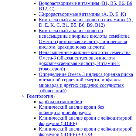
Водорастворимые витамины (B1, B5, B6, В9,
В12, С)
Жирорастворимые витамины (A, D, E, K)
Комплексный анализ крови на витамины (A,
D, E, K, C, B1, B5, B6, В9, B12)
Комплексный анализ крови на
ненасыщенные жирные кислоты семейства
Омега-6 (линолевая кислота, линоленовая
кислота, арахидоновая кислота)
Ненасыщенные жирные кислоты семейства
Омега-3 (эйкозапентаеновая кислота,
докозагексаеновая кислота, Витамин E
(токоферол))
Определение Омега-3 индекса (оценка риска
внезапной сердечной смерти, инфаркта
миокарда и других сердечно-сосудистых
заболеваний)
Гематология
карбоксигемоглобин
Клинический анализ крови без
лейкоцитарной формулы
Клинический анализ крови с лейкоцитарной
формулой (5DIFF)
Клинический анализ крови с лейкоцитарной
формулой (5DIFF) + СОЭ