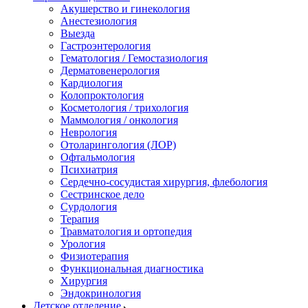
Акушерство и гинекология
Анестезиология
Выезда
Гастроэнтерология
Гематология / Гемостазиология
Дерматовенерология
Кардиология
Колопроктология
Косметология / трихология
Маммология / онкология
Неврология
Отоларингология (ЛОР)
Офтальмология
Психиатрия
Сердечно-сосудистая хирургия, флебология
Сестринское дело
Сурдология
Терапия
Травматология и ортопедия
Урология
Физиотерапия
Функциональная диагностика
Хирургия
Эндокринология
Детское отделение