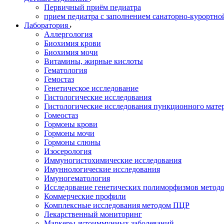
Первичный приём педиатра
прием педиатра с заполнением санаторно-курортно
Лаборатория
Аллергология
Биохимия крови
Биохимия мочи
Витамины, жирные кислоты
Гематология
Гемостаз
Генетическое исследование
Гистологические исследования
Гистологические исследования пункционного мате
Гомеостаз
Гормоны крови
Гормоны мочи
Гормоны слюны
Изосерология
Иммуногистохимические исследования
Имуннологические исследования
Имуногематология
Исследование генетических полиморфизмов метод
Коммерческие профили
Комплексные исследования методом ПЦР
Лекарственный мониторинг
Маркеры аутоиммунных заболеваний