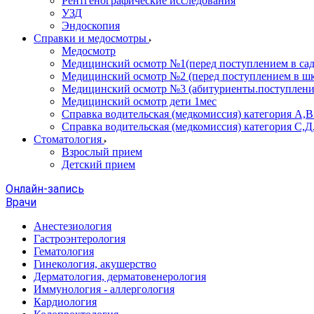
Рентгенографические исследования
УЗД
Эндоскопия
Справки и медосмотры
Медосмотр
Медицинский осмотр №1(перед поступлением в сад
Медицинский осмотр №2 (перед поступлением в шк
Медицинский осмотр №3 (абитуриенты.поступлени
Медицинский осмотр дети 1мес
Справка водительская (медкомиссия) категория А,
Справка водительская (медкомиссия) категория С,Д
Стоматология
Взрослый прием
Детский прием
Онлайн-запись
Врачи
Анестезиология
Гастроэнтерология
Гематология
Гинекология, акушерство
Дерматология, дерматовенерология
Иммунология - аллергология
Кардиология