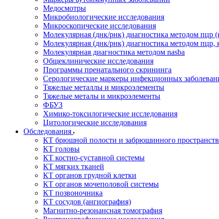
Медосмотры
Микробиологические исследования
Микроскопические исследования
Молекулярная (днк/рнк) диагностика методом пцр (
Молекулярная (днк/рнк) диагностика методом пцр, 
Молекулярная диагностика методом nasba
Общеклинические исследования
Программы пренатального скрининга
Серологические маркеры инфекционных заболеван
Тяжелые металлы и микроэлементы
Тяжелые металы и микроэлементы
ФБУЗ
Химико-токсилогические исследования
Цитологические исследования
Обследования
КТ брюшной полости и забрюшинного пространств
КТ головы
КТ костно-суставной системы
КТ мягких тканей
КТ органов грудной клетки
КТ органов мочеполовой системы
КТ позвоночника
КТ сосудов (ангиография)
Магнитно-резонансная томография