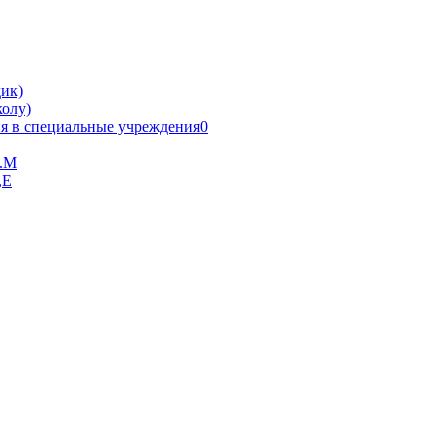
ик)
олу)
я в специальные учреждения0
В.М
,Е