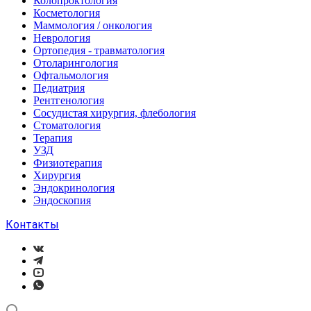
Колопроктология
Косметология
Маммология / онкология
Неврология
Ортопедия - травматология
Отоларингология
Офтальмология
Педиатрия
Рентгенология
Сосудистая хирургия, флебология
Стоматология
Терапия
УЗД
Физиотерапия
Хирургия
Эндокринология
Эндоскопия
Контакты