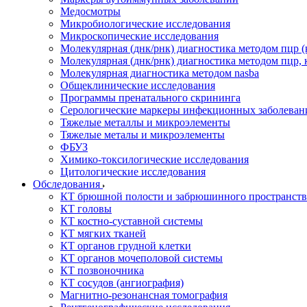
Медосмотры
Микробиологические исследования
Микроскопические исследования
Молекулярная (днк/рнк) диагностика методом пцр (
Молекулярная (днк/рнк) диагностика методом пцр, 
Молекулярная диагностика методом nasba
Общеклинические исследования
Программы пренатального скрининга
Серологические маркеры инфекционных заболеван
Тяжелые металлы и микроэлементы
Тяжелые металы и микроэлементы
ФБУЗ
Химико-токсилогические исследования
Цитологические исследования
Обследования
КТ брюшной полости и забрюшинного пространств
КТ головы
КТ костно-суставной системы
КТ мягких тканей
КТ органов грудной клетки
КТ органов мочеполовой системы
КТ позвоночника
КТ сосудов (ангиография)
Магнитно-резонансная томография