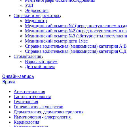
Рентгенографические исследования
УЗД
Эндоскопия
Справки и медосмотры
Медосмотр
Медицинский осмотр №1(перед поступлением в сад
Медицинский осмотр №2 (перед поступлением в шк
Медицинский осмотр №3 (абитуриенты.поступлени
Медицинский осмотр дети 1мес
Справка водительская (медкомиссия) категория А,
Справка водительская (медкомиссия) категория С,Д
Стоматология
Взрослый прием
Детский прием
Онлайн-запись
Врачи
Анестезиология
Гастроэнтерология
Гематология
Гинекология, акушерство
Дерматология, дерматовенерология
Иммунология - аллергология
Кардиология