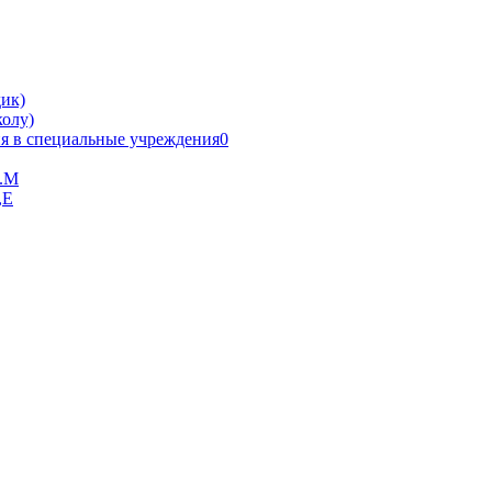
ик)
олу)
я в специальные учреждения0
В.М
,Е