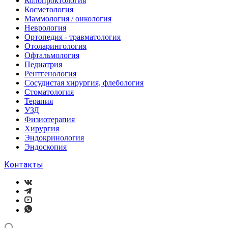
Колопроктология
Косметология
Маммология / онкология
Неврология
Ортопедия - травматология
Отоларингология
Офтальмология
Педиатрия
Рентгенология
Сосудистая хирургия, флебология
Стоматология
Терапия
УЗД
Физиотерапия
Хирургия
Эндокринология
Эндоскопия
Контакты