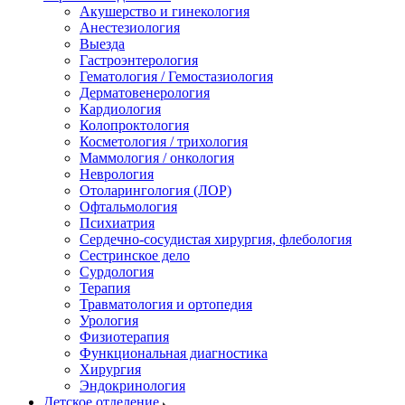
Акушерство и гинекология
Анестезиология
Выезда
Гастроэнтерология
Гематология / Гемостазиология
Дерматовенерология
Кардиология
Колопроктология
Косметология / трихология
Маммология / онкология
Неврология
Отоларингология (ЛОР)
Офтальмология
Психиатрия
Сердечно-сосудистая хирургия, флебология
Сестринское дело
Сурдология
Терапия
Травматология и ортопедия
Урология
Физиотерапия
Функциональная диагностика
Хирургия
Эндокринология
Детское отделение