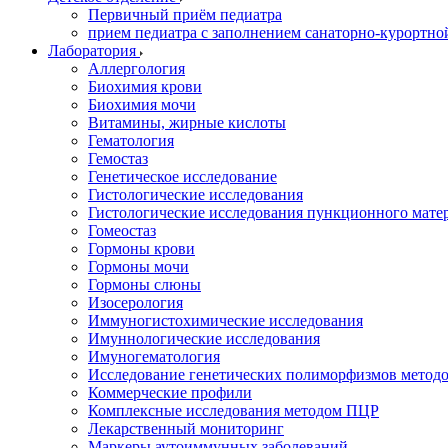
Первичный приём педиатра
прием педиатра с заполнением санаторно-курортно
Лаборатория
Аллергология
Биохимия крови
Биохимия мочи
Витамины, жирные кислоты
Гематология
Гемостаз
Генетическое исследование
Гистологические исследования
Гистологические исследования пункционного мате
Гомеостаз
Гормоны крови
Гормоны мочи
Гормоны слюны
Изосерология
Иммуногистохимические исследования
Имуннологические исследования
Имуногематология
Исследование генетических полиморфизмов метод
Коммерческие профили
Комплексные исследования методом ПЦР
Лекарственный мониторинг
Маркеры аутоиммунных заболеваний