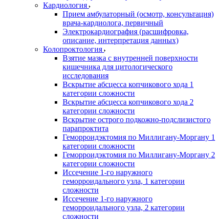
Кардиология
Прием амбулаторный (осмотр, консультация)
врача-кардиолога, первичный
Электрокардиография (расшифровка,
описание, интерпретация данных)
Колопроктология
Взятие мазка с внутренней поверхности
кишечника для цитологического
исследования
Вскрытие абсцесса копчикового хода 1
категории сложности
Вскрытие абсцесса копчикового хода 2
категории сложности
Вскрытие острого подкожно-подслизистого
парапроктита
Геморроидэктомия по Миллигану-Моргану 1
категории сложности
Геморроидэктомия по Миллигану-Моргану 2
категории сложности
Иссечение 1-го наружного
геморроидального узла, 1 категории
сложности
Иссечение 1-го наружного
геморроидального узла, 2 категории
сложности