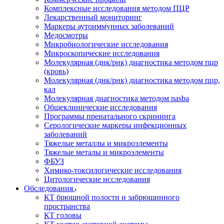
Комплексные исследования методом ПЦР
Лекарственный мониторинг
Маркеры аутоиммунных заболеваний
Медосмотры
Микробиологические исследования
Микроскопические исследования
Молекулярная (днк/рнк) диагностика методом пцр
(кровь)
Молекулярная (днк/рнк) диагностика методом пцр,
кал
Молекулярная диагностика методом nasba
Общеклинические исследования
Программы пренатального скрининга
Серологические маркеры инфекционных
заболеваний
Тяжелые металлы и микроэлементы
Тяжелые металы и микроэлементы
ФБУЗ
Химико-токсилогические исследования
Цитологические исследования
Обследования
КТ брюшной полости и забрюшинного
пространства
КТ головы