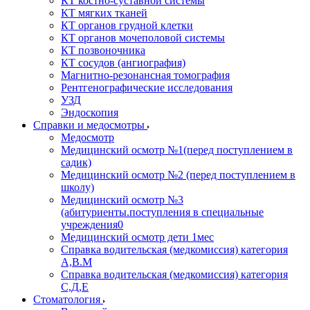
КТ костно-суставной системы
КТ мягких тканей
КТ органов грудной клетки
КТ органов мочеполовой системы
КТ позвоночника
КТ сосудов (ангиография)
Магнитно-резонансная томография
Рентгенографические исследования
УЗД
Эндоскопия
Справки и медосмотры
Медосмотр
Медицинский осмотр №1(перед поступлением в
садик)
Медицинский осмотр №2 (перед поступлением в
школу)
Медицинский осмотр №3
(абитуриенты.поступления в специальные
учреждения0
Медицинский осмотр дети 1мес
Справка водительская (медкомиссия) категория
А,В.М
Справка водительская (медкомиссия) категория
С,Д,Е
Стоматология