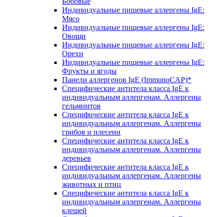
Бобовые
Индивидуальные пищевые аллергены IgE:
Мясо
Индивидуальные пищевые аллергены IgE:
Овощи
Индивидуальные пищевые аллергены IgE:
Орехи
Индивидуальные пищевые аллергены IgE:
Фрукты и ягоды
Панели аллергенов IgE (ImmunoCAP)*
Специфические антитела класса IgE к
индивидуальным аллергенам. Аллергены
гельминтов
Специфические антитела класса IgE к
индивидуальным аллергенам. Аллергены
грибов и плесени
Специфические антитела класса IgE к
индивидуальным аллергенам. Аллергены
деревьев
Специфические антитела класса IgE к
индивидуальным аллергенам. Аллергены
животных и птиц
Специфические антитела класса IgE к
индивидуальным аллергенам. Аллергены
клещей