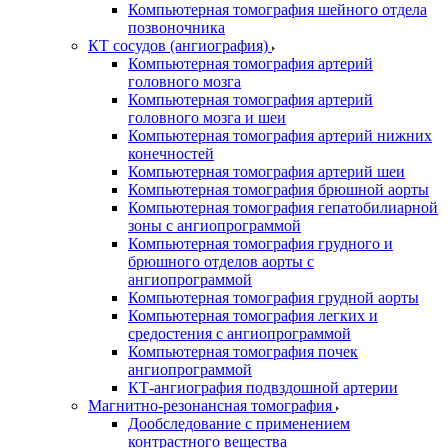
Компьютерная томография шейного отдела
позвоночника
КТ сосудов (ангиография)
Компьютерная томография артерий
головного мозга
Компьютерная томография артерий
головного мозга и шеи
Компьютерная томография артерий нижних
конечностей
Компьютерная томография артерий шеи
Компьютерная томография брюшной аорты
Компьютерная томография гепатобилиарной
зоны с ангиопрограммой
Компьютерная томография грудного и
брюшного отделов аорты с
ангиопрограммой
Компьютерная томография грудной аорты
Компьютерная томография легких и
средостения с ангиопрограммой
Компьютерная томография почек
ангиопрограммой
КТ-ангиография подвздошной артерии
Магнитно-резонансная томография
Дообследование с применением
контрастного вещества