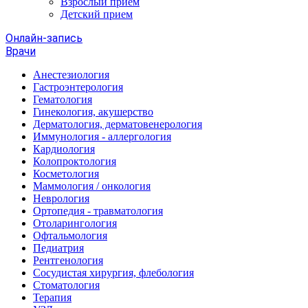
Взрослый прием
Детский прием
Онлайн-запись
Врачи
Анестезиология
Гастроэнтерология
Гематология
Гинекология, акушерство
Дерматология, дерматовенерология
Иммунология - аллергология
Кардиология
Колопроктология
Косметология
Маммология / онкология
Неврология
Ортопедия - травматология
Отоларингология
Офтальмология
Педиатрия
Рентгенология
Сосудистая хирургия, флебология
Стоматология
Терапия