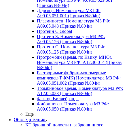
Номенклатура МЗ РФ: A09.05.029.001
(Приказ №804н)
Д-димер. Номенклатура МЗ РФ:
A09.05.051.001 (Приказ №804н)
Плазминоген. Номенклатура МЗ РФ:
A09.05.048 (Приказ №804н)
Протеин C Global
Протеин S. Номенклатура МЗ РФ:
A09.05.126 (Приказ №804н)
Протеин С. Номенклатура МЗ РФ:
A09.05.125 (Приказ №804н)
Протромбин (время, по Квику, МНО).
Номенклатура МЗ РФ: A12.30.014 (Приказ
№804н)
Растворимые фибрин-мономерные
комплексы(РФМК) Номенклатура МЗ РФ:
A09.05.051.002 (Приказ №804н)
Тромбиновое время. Номенклатура МЗ РФ:
A12.05.028 (Приказ №804н)
Фактор Виллебранда
Фибриноген. Номенклатура МЗ РФ:
A09.05.050 (Приказ №804н)
Еще
Обследования
КТ брюшной полости и забрюшинного