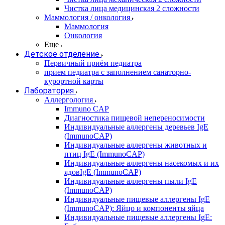
Чистка лица медицинская 2 сложности
Маммология / онкология
Маммология
Онкология
Еще
Детское отделение
Первичный приём педиатра
прием педиатра с заполнением санаторно-
курортной карты
Лаборатория
Аллергология
Immuno CAP
Диагностика пищевой непереносимости
Индивидуальные аллергены деревьев IgE
(ImmunoCAP)
Индивидуальные аллергены животных и
птиц IgE (ImmunoCAP)
Индивидуальные аллергены насекомых и их
ядовIgE (ImmunoCAP)
Индивидуальные аллергены пыли IgE
(ImmunoCAP)
Индивидуальные пищевые аллергены IgE
(ImmunoCAP): Яйцо и компоненты яйца
Индивидуальные пищевые аллергены IgE: