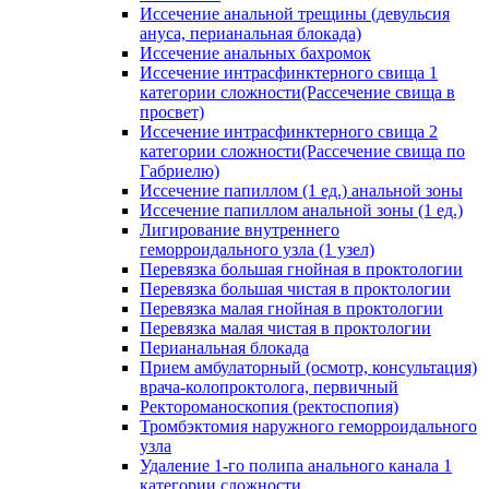
Иссечение анальной трещины (девульсия
ануса, перианальная блокада)
Иссечение анальных бахромок
Иссечение интрасфинктерного свища 1
категории сложности(Рассечение свища в
просвет)
Иссечение интрасфинктерного свища 2
категории сложности(Рассечение свища по
Габриелю)
Иссечение папиллом (1 ед.) анальной зоны
Иссечение папиллом анальной зоны (1 ед.)
Лигирование внутреннего
геморроидального узла (1 узел)
Перевязка большая гнойная в проктологии
Перевязка большая чистая в проктологии
Перевязка малая гнойная в проктологии
Перевязка малая чистая в проктологии
Перианальная блокада
Прием амбулаторный (осмотр, консультация)
врача-колопроктолога, первичный
Ректороманоскопия (ректоспопия)
Тромбэктомия наружного геморроидального
узла
Удаление 1-го полипа анального канала 1
категории сложности