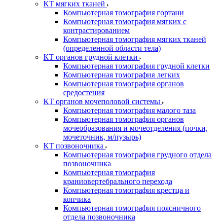
КТ мягких тканей
Компьютерная томография гортани
Компьютерная томография мягких с
контрастированием
Компьютерная томография мягких тканей
(определенной области тела)
КТ органов грудной клетки
Компьютерная томография грудной клетки
Компьютерная томография легких
Компьютерная томография органов
средостения
КТ органов мочеполовой системы
Компьютерная томография малого таза
Компьютерная томография органов
мочеобразования и мочеотделения (почки,
мочеточник, м/пузырь)
КТ позвоночника
Компьютерная томография грудного отдела
позвоночника
Компьютерная томография
краниовертебрального перехода
Компьютерная томография крестца и
копчика
Компьютерная томография поясничного
отдела позвоночника