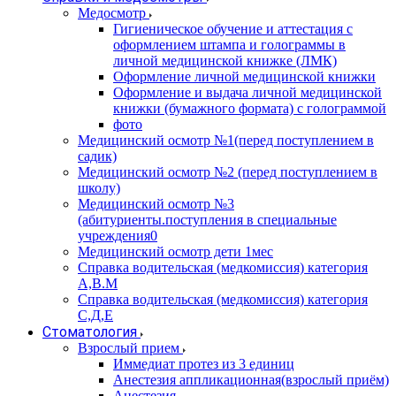
Медосмотр
Гигиеническое обучение и аттестация с
оформлением штампа и голограммы в
личной медицинской книжке (ЛМК)
Оформление личной медицинской книжки
Оформление и выдача личной медицинской
книжки (бумажного формата) с голограммой
фото
Медицинский осмотр №1(перед поступлением в
садик)
Медицинский осмотр №2 (перед поступлением в
школу)
Медицинский осмотр №3
(абитуриенты.поступления в специальные
учреждения0
Медицинский осмотр дети 1мес
Справка водительская (медкомиссия) категория
А,В.М
Справка водительская (медкомиссия) категория
С,Д,Е
Стоматология
Взрослый прием
Иммедиат протез из 3 единиц
Анестезия аппликационная(взрослый приём)
Анестезия