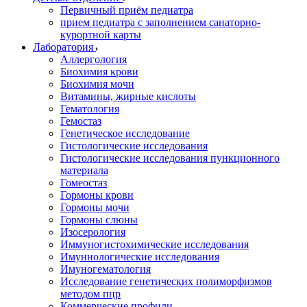
Первичный приём педиатра
прием педиатра с заполнением санаторно-
курортной карты
Лаборатория
Аллергология
Биохимия крови
Биохимия мочи
Витамины, жирные кислоты
Гематология
Гемостаз
Генетическое исследование
Гистологические исследования
Гистологические исследования пункционного
материала
Гомеостаз
Гормоны крови
Гормоны мочи
Гормоны слюны
Изосерология
Иммуногистохимические исследования
Имуннологические исследования
Имуногематология
Исследование генетических полиморфизмов
методом пцр
Коммерческие профили