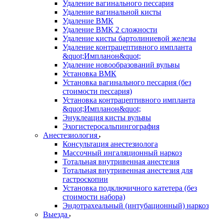
Удаление вагинального пессария
Удаление вагинальной кисты
Удаление ВМК
Удаление ВМК 2 сложности
Удаление кисты бартолиниевой железы
Удаление контрацептивного импланта
&quot;Импланон&quot;
Удаление новообразований вульвы
Установка ВМК
Установка вагинального пессария (без
стоимости пессария)
Установка контрацептивного импланта
&quot;Импланон&quot;
Энуклеация кисты вульвы
Эхогистеросальпингография
Анестезиология
Консультация анестезиолога
Массочный ингаляционный наркоз
Тотальная внутривенная анестезия
Тотальная внутривенная анестезия для
гастроскопии
Установка подключичного катетера (без
стоимости набора)
Эндотрахеальный (интубационный) наркоз
Выезда