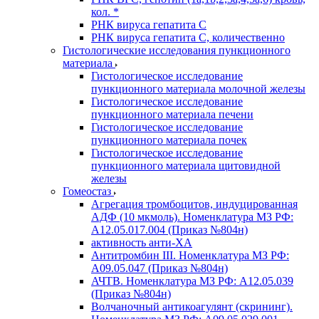
кол. *
РНК вируса гепатита C
РНК вируса гепатита C, количественно
Гистологические исследования пункционного
материала
Гистологическое исследование
пункционного материала молочной железы
Гистологическое исследование
пункционного материала печени
Гистологическое исследование
пункционного материала почек
Гистологическое исследование
пункционного материала щитовидной
железы
Гомеостаз
Агрегация тромбоцитов, индуцированная
АДФ (10 мкмоль). Номенклатура МЗ РФ:
A12.05.017.004 (Приказ №804н)
активность анти-ХА
Антитромбин III. Номенклатура МЗ РФ:
A09.05.047 (Приказ №804н)
АЧТВ. Номенклатура МЗ РФ: A12.05.039
(Приказ №804н)
Волчаночный антикоагулянт (скрининг).