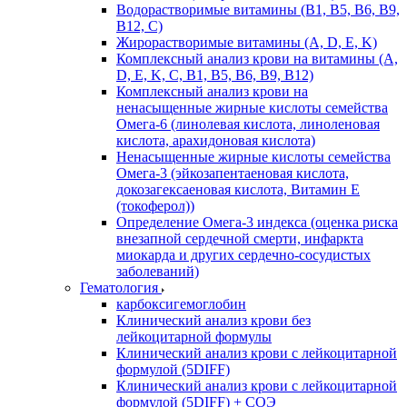
Водорастворимые витамины (B1, B5, B6, В9,
В12, С)
Жирорастворимые витамины (A, D, E, K)
Комплексный анализ крови на витамины (A,
D, E, K, C, B1, B5, B6, В9, B12)
Комплексный анализ крови на
ненасыщенные жирные кислоты семейства
Омега-6 (линолевая кислота, линоленовая
кислота, арахидоновая кислота)
Ненасыщенные жирные кислоты семейства
Омега-3 (эйкозапентаеновая кислота,
докозагексаеновая кислота, Витамин E
(токоферол))
Определение Омега-3 индекса (оценка риска
внезапной сердечной смерти, инфаркта
миокарда и других сердечно-сосудистых
заболеваний)
Гематология
карбоксигемоглобин
Клинический анализ крови без
лейкоцитарной формулы
Клинический анализ крови с лейкоцитарной
формулой (5DIFF)
Клинический анализ крови с лейкоцитарной
формулой (5DIFF) + СОЭ