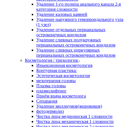
Удаление 1-го полипа анального канала 2-я
категория сложности
Удаление каловых камней
Удаление наружного геморроидального узла
(1 узел)
Удаление отдельных перианальных
остроконечных кондилом
Удаление сливных полукружных
перианальных остроконечных кондилом
Удаление сливных циркулярных
перианальных остроконечных кондилом
Косметология / трихология
Иньекционная косметология
Контурная пластика:
Эстетическая косметология
мезотерапия головы
Плазма головы
плазмолифтинг
Приём врача косметолога
Сепарация
Удаление миллиумов(жировиков)
фотодермолиз
Чистка лица медицинская 1 сложности
Чистка лица механическая 1 сложности
Чистка лица механическая 2 сложности