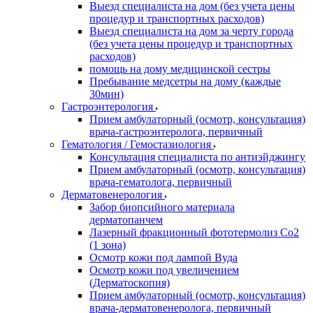
Выезд специалиста на дом (без учета цены
процедур и транспортных расходов)
Выезд специалиста на дом за черту города
(без учета цены процедур и транспортных
расходов)
помощь на дому медицинской сестры
Пребывание медсетры на дому (каждые
30мин)
Гастроэнтерология
Прием амбулаторный (осмотр, консультация)
врача-гастроэнтеролога, первичный
Гематология / Гемостазиология
Консультация специалиста по антиэйджингу
Прием амбулаторный (осмотр, консультация)
врача-гематолога, первичный
Дерматовенерология
Забор биопсийного материала
дерматопанчем
Лазерный фракционный фототермолиз Со2
(1 зона)
Осмотр кожи под лампой Вуда
Осмотр кожи под увеличением
(Дерматоскопия)
Прием амбулаторный (осмотр, консультация)
врача-дерматовенеролога, первичный