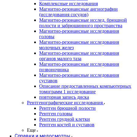
Комплексные исследования
Магнитно-резонансные ангиографии
(исследования сосудов)
Магнитно-резонансные исслед. брюшной
полости и забрюшинного пространства
Магнитно-резонансные исследования
головы
Магнитно-резонансные исследования
молочных желез
Магнитно-резонансные исследования
органов малого таза
Магнитно-резонансные исследования
позвоночника
Магнитно-резонансные исследования
суставов
Описание предоставленных компьютерных
томограмм 1 исследование
повторная запись диска
Рентгенографические исследования
Рентген брюшной полости
Рентген головы
Рентген грудной клетки
Рентген костей и суставов
Еще
Справки и медосмотры