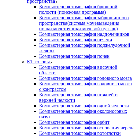
пространства
Компьютерная томография брюшной
полости (поисковая программа)
Компьютерная томография забрюшинного
пространства(система мочевыведения
почки,мочеточники,мочевой пузырь)
Компьютерная томография надпочечников
Компьютерная томография печени
Компьютерная томография поджелудочной
железы
Компьютерная томография почек
КТ головы
Компьютерная томография височной
области
Компьютерная томография головного мозга
Компьютерная томография головного мозга
с контрастом
Компьютерная томография нижней и
верхней челюсти
Компьютерная томография одной челюсти
Компьютерная томография околоносовых
пазух
Компьютерная томография орбит
Компьютерная томография основания черепа
Компьютерная томография ротоглотки