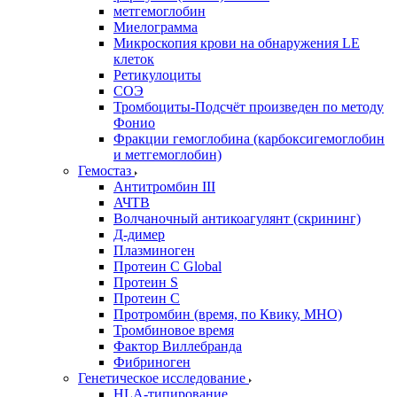
метгемоглобин
Миелограмма
Микроскопия крови на обнаружения LE
клеток
Ретикулоциты
СОЭ
Тромбоциты-Подсчёт произведен по методу
Фонио
Фракции гемоглобина (карбоксигемоглобин
и метгемоглобин)
Гемостаз
Антитромбин III
АЧТВ
Волчаночный антикоагулянт (скрининг)
Д-димер
Плазминоген
Протеин C Global
Протеин S
Протеин С
Протромбин (время, по Квику, МНО)
Тромбиновое время
Фактор Виллебранда
Фибриноген
Генетическое исследование
HLA-типирование