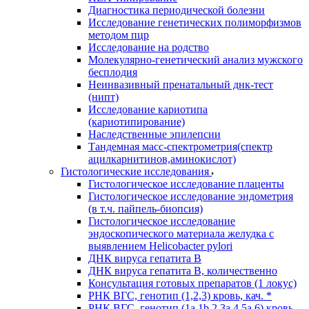
Диагностика периодической болезни
Исследование генетических полиморфизмов
методом пцр
Исследование на родство
Молекулярно-генетический анализ мужского
бесплодия
Неинвазивный пренатальный днк-тест
(нипт)
Исследование кариотипа
(кариотипирование)
Наследственные эпилепсии
Тандемная масс-спектрометрия(спектр
ацилкарнитинов,аминокислот)
Гистологические исследования
Гистологическое исследование плаценты
Гистологическое исследование эндометрия
(в т.ч. пайпель-биопсия)
Гистологическое исследование
эндоскопического материала желудка с
выявлением Helicobacter pylori
ДНК вируса гепатита B
ДНК вируса гепатита B, количественно
Консультация готовых препаратов (1 локус)
РНК ВГC, генотип (1,2,3) кровь, кач. *
РНК ВГC, генотип (1a,1b,2,3a,4,5a,6) кровь,