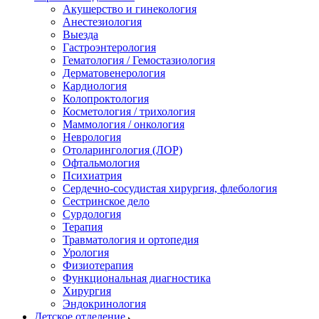
Акушерство и гинекология
Анестезиология
Выезда
Гастроэнтерология
Гематология / Гемостазиология
Дерматовенерология
Кардиология
Колопроктология
Косметология / трихология
Маммология / онкология
Неврология
Отоларингология (ЛОР)
Офтальмология
Психиатрия
Сердечно-сосудистая хирургия, флебология
Сестринское дело
Сурдология
Терапия
Травматология и ортопедия
Урология
Физиотерапия
Функциональная диагностика
Хирургия
Эндокринология
Детское отделение