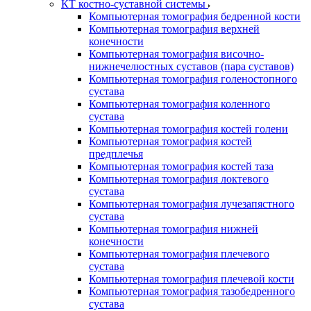
КТ костно-суставной системы
Компьютерная томография бедренной кости
Компьютерная томография верхней
конечности
Компьютерная томография височно-
нижнечелюстных суставов (пара суставов)
Компьютерная томография голеностопного
сустава
Компьютерная томография коленного
сустава
Компьютерная томография костей голени
Компьютерная томография костей
предплечья
Компьютерная томография костей таза
Компьютерная томография локтевого
сустава
Компьютерная томография лучезапястного
сустава
Компьютерная томография нижней
конечности
Компьютерная томография плечевого
сустава
Компьютерная томография плечевой кости
Компьютерная томография тазобедренного
сустава