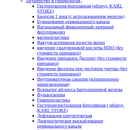
Акушерство и гинекология
Гистероскопия биполярная (оборуд. KARL
STORZ)
Биопсия 1 зона (с использованием энергии)
Бужирование цервикального канала
Вагинальный фракционный лазерный
фототермолиз
вагинопластика
Вакуум-аспирация полости матки
введение гиалуроновой кислоты НПО (без
стоимости препарата)
Введение препарата Диспорт (без стоимости
препарата)
Введение филлера при дистопии уретры (без
стоимости препарата)
Внутриматочная санация (аспирационно
ирригационная)
Вскрытие абсцесса бартолиниевой железы
Вульвоскопия
Гименопластика
Гистерорезектоскопия биполярная ( оборуд.
KARL STORZ)
Дефлорация хирургическая
Диагностическое выскабливание
цервикального канала