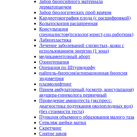
Забор биопсийного материала
дерматопанчем
Забор биологических проб врачом
Кардиотокография плода (с расшифровкой)
Кольпоскопия расширенная
Консультация
специалистов(психолог,юрист,соц.работник)
Лабиопластика
Лечение заболеваний слизистых, кожи с
использованием энергии (1 зона)
медикаментозный аборт
Озонотерапия
Операция по Штурмдорфу
пайпель-биопсия/аспирационная биопсия
эндометрия
плазмолифтинг
Прием амбулаторный (осмотр, консультация)
акушера-гинеколога первичный
Проведение амниотеста (экспресс-
диагностика подтекания околоплодных вод)
(без стоимости теста)
Пункция объемного образования малого таза
Серкляж шейки матки
Скретчинг
Снятие швов