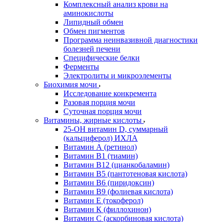
Комплексный анализ крови на
аминокислоты
Липидный обмен
Обмен пигментов
Программа неинвазивной диагностики
болезней печени
Специфические белки
Ферменты
Электролиты и микроэлементы
Биохимия мочи
Исследование конкремента
Разовая порция мочи
Суточная порция мочи
Витамины, жирные кислоты
25-OH витамин D, суммарный
(кальциферол) ИХЛА
Витамин А (ретинол)
Витамин В1 (тиамин)
Витамин В12 (цианкобаламин)
Витамин В5 (пантотеновая кислота)
Витамин В6 (пиридоксин)
Витамин В9 (фолиевая кислота)
Витамин Е (токоферол)
Витамин К (филлохинон)
Витамин С (аскорбиновая кислота)