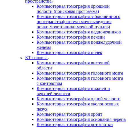
пространства
Компьютерная томография брюшной
полости (поисковая программа)
Компьютерная томография забрюшинного
пространства(система мочевыведения
почки,мочеточники,мочевой пузырь)
Компьютерная томография надпочечников
Компьютерная томография печени
Компьютерная томография поджелудочной
железы
Компьютерная томография почек
КТ головы
Компьютерная томография височной
области
Компьютерная томография головного мозга
Компьютерная томография головного мозга
с контрастом
Компьютерная томография нижней и
верхней челюсти
Компьютерная томография одной челюсти
Компьютерная томография околоносовых
пазух
Компьютерная томография орбит
Компьютерная томография основания черепа
Компьютерная томография ротоглотки