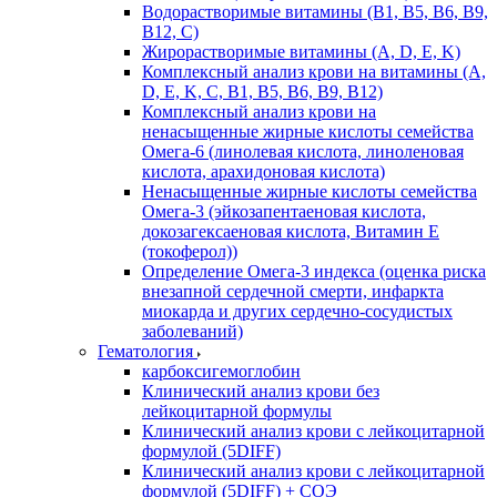
Водорастворимые витамины (B1, B5, B6, В9,
В12, С)
Жирорастворимые витамины (A, D, E, K)
Комплексный анализ крови на витамины (A,
D, E, K, C, B1, B5, B6, В9, B12)
Комплексный анализ крови на
ненасыщенные жирные кислоты семейства
Омега-6 (линолевая кислота, линоленовая
кислота, арахидоновая кислота)
Ненасыщенные жирные кислоты семейства
Омега-3 (эйкозапентаеновая кислота,
докозагексаеновая кислота, Витамин E
(токоферол))
Определение Омега-3 индекса (оценка риска
внезапной сердечной смерти, инфаркта
миокарда и других сердечно-сосудистых
заболеваний)
Гематология
карбоксигемоглобин
Клинический анализ крови без
лейкоцитарной формулы
Клинический анализ крови с лейкоцитарной
формулой (5DIFF)
Клинический анализ крови с лейкоцитарной
формулой (5DIFF) + СОЭ