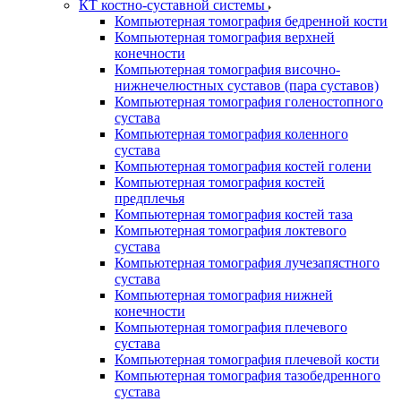
КТ костно-суставной системы
Компьютерная томография бедренной кости
Компьютерная томография верхней
конечности
Компьютерная томография височно-
нижнечелюстных суставов (пара суставов)
Компьютерная томография голеностопного
сустава
Компьютерная томография коленного
сустава
Компьютерная томография костей голени
Компьютерная томография костей
предплечья
Компьютерная томография костей таза
Компьютерная томография локтевого
сустава
Компьютерная томография лучезапястного
сустава
Компьютерная томография нижней
конечности
Компьютерная томография плечевого
сустава
Компьютерная томография плечевой кости
Компьютерная томография тазобедренного
сустава