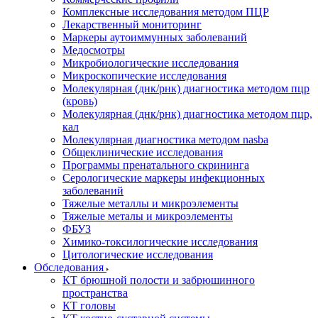
Комплексные исследования методом ПЦР
Лекарственный мониторинг
Маркеры аутоиммунных заболеваний
Медосмотры
Микробиологические исследования
Микроскопические исследования
Молекулярная (днк/рнк) диагностика методом пцр
(кровь)
Молекулярная (днк/рнк) диагностика методом пцр,
кал
Молекулярная диагностика методом nasba
Общеклинические исследования
Программы пренатального скрининга
Серологические маркеры инфекционных
заболеваний
Тяжелые металлы и микроэлементы
Тяжелые металы и микроэлементы
ФБУЗ
Химико-токсилогические исследования
Цитологические исследования
Обследования
КТ брюшной полости и забрюшинного
пространства
КТ головы