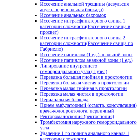
Иссечение анальной трещины (девульсия
ануса, перианальная блокада)
Иссечение анальных бахромок
Иссечение интрасфинктерного свища 1
категории сложности(Рассечение свища в
просвет)
Иссечение интрасфинктерного свища 2
категории сложности(Рассечение свища по
Габриелю)
Иссечение папиллом (1 ед.) анальной зоны
Иссечение папиллом анальной зоны (1 ед.)
Лигирование внутреннего
геморроидального узла (1 узел)
Перевязка большая гнойная в проктологии
Перевязка большая чистая в проктологии
Перевязка малая гнойная в проктологии
Перевязка малая чистая в проктологии
Перианальная блокада
Прием амбулаторный (осмотр, консультация)
врача-колопроктолога, первичный
Ректороманоскопия (ректоспопия)
Тромбэктомия наружного геморроидального
узла
Удаление 1-го полипа анального канала 1
категории сложности