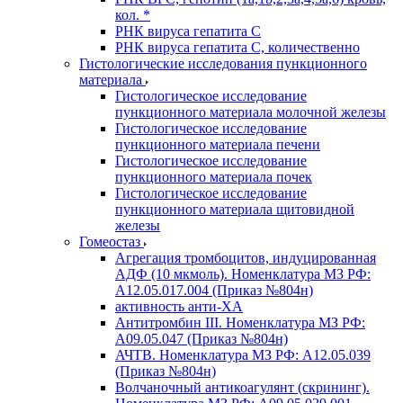
кол. *
РНК вируса гепатита C
РНК вируса гепатита C, количественно
Гистологические исследования пункционного
материала
Гистологическое исследование
пункционного материала молочной железы
Гистологическое исследование
пункционного материала печени
Гистологическое исследование
пункционного материала почек
Гистологическое исследование
пункционного материала щитовидной
железы
Гомеостаз
Агрегация тромбоцитов, индуцированная
АДФ (10 мкмоль). Номенклатура МЗ РФ:
A12.05.017.004 (Приказ №804н)
активность анти-ХА
Антитромбин III. Номенклатура МЗ РФ:
A09.05.047 (Приказ №804н)
АЧТВ. Номенклатура МЗ РФ: A12.05.039
(Приказ №804н)
Волчаночный антикоагулянт (скрининг).