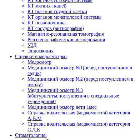
КТ костно-суставной системы
КТ мягких тканей
КТ органов грудной клетки
КТ органов мочеполовой системы
КТ позвоночника
КТ сосудов (ангиография)
Магнитно-резонансная томография
Рентгенографические исследования
УЗД
Эндоскопия
Справки и медосмотры
Медосмотр
Медицинский осмотр №1(перед поступлением в
садик)
Медицинский осмотр №2 (перед поступлением в
школу)
Медицинский осмотр №3
(абитуриенты.поступления в специальные
учреждения0
Медицинский осмотр дети 1мес
Справка водительская (медкомиссия) категория
А,В.М
Справка водительская (медкомиссия) категория
С,Д,Е
Стоматология