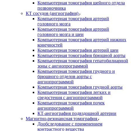
Компьютерная томография шейного отдела
позвоночника
КТ сосудов (ангиография)
Компьютерная томография артерий
головного мозга
Компьютерная томография артерий
головного мозга и шеи
Компьютерная томография артерий нижних
конечностей
Компьютерная томография артерий шеи
Компьютерная томография брюшной аорты
Компьютерная томография гепатобилиарной
зоны с ангиопрограммой
Компьютерная томография грудного и
брюшного отделов аорты с
ангиопрограммой
Компьютерная томография грудной аорты
Компьютерная томография легких и
средостения с ангиопрограммой
Компьютерная томография почек
ангиопрограммой
КТ-ангиография подвздошной артерии
Магнитно-резонансная томография
Дообследование с применением
контрастного вещества