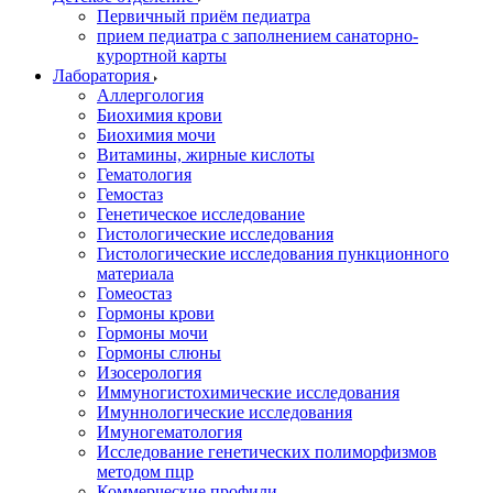
Первичный приём педиатра
прием педиатра с заполнением санаторно-
курортной карты
Лаборатория
Аллергология
Биохимия крови
Биохимия мочи
Витамины, жирные кислоты
Гематология
Гемостаз
Генетическое исследование
Гистологические исследования
Гистологические исследования пункционного
материала
Гомеостаз
Гормоны крови
Гормоны мочи
Гормоны слюны
Изосерология
Иммуногистохимические исследования
Имуннологические исследования
Имуногематология
Исследование генетических полиморфизмов
методом пцр
Коммерческие профили