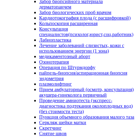
Забор биопсийного материала
дерматопанчем
Забор биологических проб врачом
Кардиотокография плода (с расшифровкой)
Кольпоскопия расширенная
Консультация
специалистов(психолог,юрист,соц.работник)
Лабиопластика
Лечение заболеваний слизистых, кожи с
использованием энергии (1 зона)
медикаментозный аборт
Озонотерапия
Операция по Штурмдорфу
пайпель-биопсия/аспирационная биопсия
эндометрия
плазмолифтинг
Прием амбулаторный (осмотр, консультация)
акушера-гинеколога первичный
Проведение амниотеста (экспресс-
диагностика подтекания околоплодных вод)
(без стоимости теста)
Пункция объемного образования малого таза
Серкляж шейки матки
Скретчинг
Снятие швов