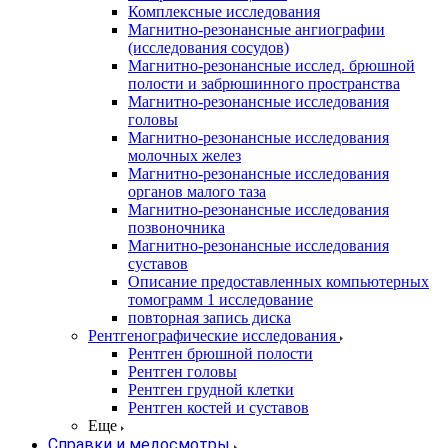
Комплексные исследования
Магнитно-резонансные ангиографии
(исследования сосудов)
Магнитно-резонансные исслед. брюшной
полости и забрюшинного пространства
Магнитно-резонансные исследования
головы
Магнитно-резонансные исследования
молочных желез
Магнитно-резонансные исследования
органов малого таза
Магнитно-резонансные исследования
позвоночника
Магнитно-резонансные исследования
суставов
Описание предоставленных компьютерных
томограмм 1 исследование
повторная запись диска
Рентгенографические исследования
Рентген брюшной полости
Рентген головы
Рентген грудной клетки
Рентген костей и суставов
Еще
Справки и медосмотры