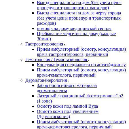
Выезд специалиста на дом (без учета цены
процедур и транспортных расходов)
Выезд специалиста на дом за черту города
(без учета цены процедур и транспортных
расходов)
помощь на дому медицинской сестры
Пребывание медсетры на дому (каждые
30мин)
Гастроэнтерология
Прием амбулаторный (осмотр, консультация)
врача-гастроэнтеролога, первичный
Гематология / Гемостазиология
Консультация специалиста по антиэйджингу
Прием амбулаторный (осмотр, консультация)
врача-гематолога, первичный
Дерматовенерология
Забор биопсийного материала
дерматопанчем
Лазерный фракционный фототермолиз Со2
(1 зона)
Осмотр кожи под лампой Вуда
Осмотр кожи под увеличением
(Дерматоскопия)
Прием амбулаторный (осмотр, консультация)
врача-дерматовенеролога, первичный