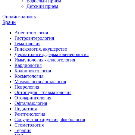
Взрослый прием
Детский прием
Онлайн-запись
Врачи
Анестезиология
Гастроэнтерология
Гематология
Гинекология, акушерство
Дерматология, дерматовенерология
Иммунология - аллергология
Кардиология
Колопроктология
Косметология
Маммология / онкология
Неврология
Ортопедия - травматология
Отоларингология
Офтальмология
Педиатрия
Рентгенология
Сосудистая хирургия, флебология
Стоматология
Терапия