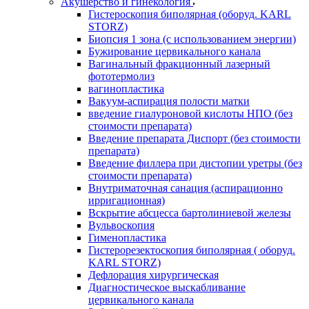
Акушерство и гинекология
Гистероскопия биполярная (оборуд. KARL
STORZ)
Биопсия 1 зона (с использованием энергии)
Бужирование цервикального канала
Вагинальный фракционный лазерный
фототермолиз
вагинопластика
Вакуум-аспирация полости матки
введение гиалуроновой кислоты НПО (без
стоимости препарата)
Введение препарата Диспорт (без стоимости
препарата)
Введение филлера при дистопии уретры (без
стоимости препарата)
Внутриматочная санация (аспирационно
ирригационная)
Вскрытие абсцесса бартолиниевой железы
Вульвоскопия
Гименопластика
Гистерорезектоскопия биполярная ( оборуд.
KARL STORZ)
Дефлорация хирургическая
Диагностическое выскабливание
цервикального канала