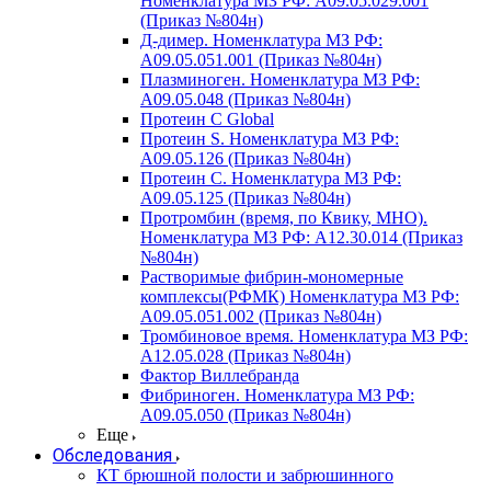
Номенклатура МЗ РФ: A09.05.029.001
(Приказ №804н)
Д-димер. Номенклатура МЗ РФ:
A09.05.051.001 (Приказ №804н)
Плазминоген. Номенклатура МЗ РФ:
A09.05.048 (Приказ №804н)
Протеин C Global
Протеин S. Номенклатура МЗ РФ:
A09.05.126 (Приказ №804н)
Протеин С. Номенклатура МЗ РФ:
A09.05.125 (Приказ №804н)
Протромбин (время, по Квику, МНО).
Номенклатура МЗ РФ: A12.30.014 (Приказ
№804н)
Растворимые фибрин-мономерные
комплексы(РФМК) Номенклатура МЗ РФ:
A09.05.051.002 (Приказ №804н)
Тромбиновое время. Номенклатура МЗ РФ:
A12.05.028 (Приказ №804н)
Фактор Виллебранда
Фибриноген. Номенклатура МЗ РФ:
A09.05.050 (Приказ №804н)
Еще
Обследования
КТ брюшной полости и забрюшинного