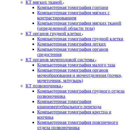
КТ мягких тканей
Компьютерная томография гортани
Компьютерная томография мягких с
контрастированием
Компьютерная томография мягких тканей
(определенной области тела)
КТ органов грудной клетки
Компьютерная томография грудной клетки
Компьютерная томография легких
Компьютерная томография органов
средостения
КТ органов мочеполовой системы
Компьютерная томография малого таза
Компьютерная томография органов
мочеобразования и мочеотделения (почки,
мочеточник, м/пузырь)
КТ позвоночника
Компьютерная томография грудного отдела
позвоночника
Компьютерная томография
краниовертебрального перехода
Компьютерная томография крестца и
копчика
Компьютерная томография поясничного
отдела позвоночника