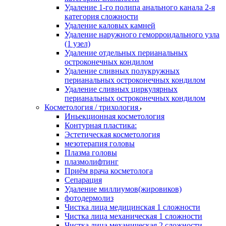
Удаление 1-го полипа анального канала 2-я
категория сложности
Удаление каловых камней
Удаление наружного геморроидального узла
(1 узел)
Удаление отдельных перианальных
остроконечных кондилом
Удаление сливных полукружных
перианальных остроконечных кондилом
Удаление сливных циркулярных
перианальных остроконечных кондилом
Косметология / трихология
Иньекционная косметология
Контурная пластика:
Эстетическая косметология
мезотерапия головы
Плазма головы
плазмолифтинг
Приём врача косметолога
Сепарация
Удаление миллиумов(жировиков)
фотодермолиз
Чистка лица медицинская 1 сложности
Чистка лица механическая 1 сложности
Чистка лица механическая 2 сложности