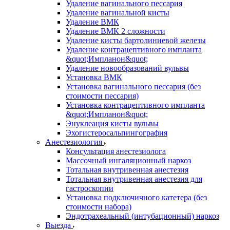
Удаление вагинального пессария
Удаление вагинальной кисты
Удаление ВМК
Удаление ВМК 2 сложности
Удаление кисты бартолиниевой железы
Удаление контрацептивного импланта
&quot;Импланон&quot;
Удаление новообразований вульвы
Установка ВМК
Установка вагинального пессария (без
стоимости пессария)
Установка контрацептивного импланта
&quot;Импланон&quot;
Энуклеация кисты вульвы
Эхогистеросальпингография
Анестезиология
Консультация анестезиолога
Массочный ингаляционный наркоз
Тотальная внутривенная анестезия
Тотальная внутривенная анестезия для
гастроскопии
Установка подключичного катетера (без
стоимости набора)
Эндотрахеальный (интубационный) наркоз
Выезда