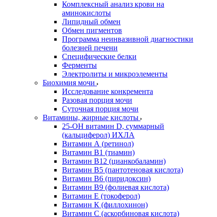
Комплексный анализ крови на
аминокислоты
Липидный обмен
Обмен пигментов
Программа неинвазивной диагностики
болезней печени
Специфические белки
Ферменты
Электролиты и микроэлементы
Биохимия мочи
Исследование конкремента
Разовая порция мочи
Суточная порция мочи
Витамины, жирные кислоты
25-OH витамин D, суммарный
(кальциферол) ИХЛА
Витамин А (ретинол)
Витамин В1 (тиамин)
Витамин В12 (цианкобаламин)
Витамин В5 (пантотеновая кислота)
Витамин В6 (пиридоксин)
Витамин В9 (фолиевая кислота)
Витамин Е (токоферол)
Витамин К (филлохинон)
Витамин С (аскорбиновая кислота)