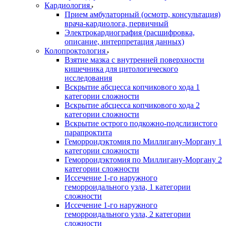
Кардиология
Прием амбулаторный (осмотр, консультация)
врача-кардиолога, первичный
Электрокардиография (расшифровка,
описание, интерпретация данных)
Колопроктология
Взятие мазка с внутренней поверхности
кишечника для цитологического
исследования
Вскрытие абсцесса копчикового хода 1
категории сложности
Вскрытие абсцесса копчикового хода 2
категории сложности
Вскрытие острого подкожно-подслизистого
парапроктита
Геморроидэктомия по Миллигану-Моргану 1
категории сложности
Геморроидэктомия по Миллигану-Моргану 2
категории сложности
Иссечение 1-го наружного
геморроидального узла, 1 категории
сложности
Иссечение 1-го наружного
геморроидального узла, 2 категории
сложности