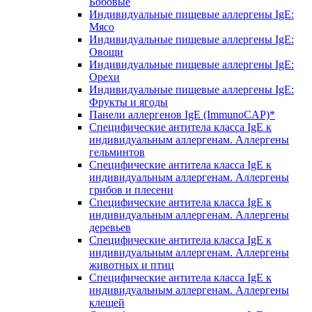
Бобовые
Индивидуальные пищевые аллергены IgE:
Мясо
Индивидуальные пищевые аллергены IgE:
Овощи
Индивидуальные пищевые аллергены IgE:
Орехи
Индивидуальные пищевые аллергены IgE:
Фрукты и ягоды
Панели аллергенов IgE (ImmunoCAP)*
Специфические антитела класса IgE к
индивидуальным аллергенам. Аллергены
гельминтов
Специфические антитела класса IgE к
индивидуальным аллергенам. Аллергены
грибов и плесени
Специфические антитела класса IgE к
индивидуальным аллергенам. Аллергены
деревьев
Специфические антитела класса IgE к
индивидуальным аллергенам. Аллергены
животных и птиц
Специфические антитела класса IgE к
индивидуальным аллергенам. Аллергены
клещей