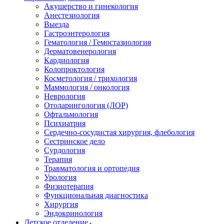
Акушерство и гинекология
Анестезиология
Выезда
Гастроэнтерология
Гематология / Гемостазиология
Дерматовенерология
Кардиология
Колопроктология
Косметология / трихология
Маммология / онкология
Неврология
Отоларингология (ЛОР)
Офтальмология
Психиатрия
Сердечно-сосудистая хирургия, флебология
Сестринское дело
Сурдология
Терапия
Травматология и ортопедия
Урология
Физиотерапия
Функциональная диагностика
Хирургия
Эндокринология
Детское отделение