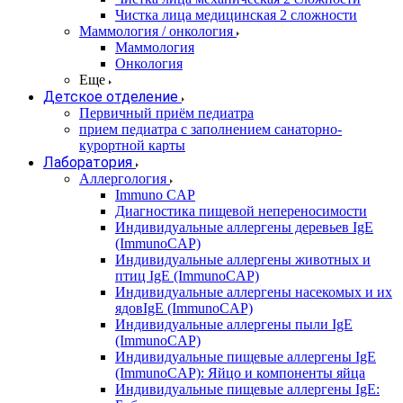
Чистка лица медицинская 2 сложности
Маммология / онкология
Маммология
Онкология
Еще
Детское отделение
Первичный приём педиатра
прием педиатра с заполнением санаторно-
курортной карты
Лаборатория
Аллергология
Immuno CAP
Диагностика пищевой непереносимости
Индивидуальные аллергены деревьев IgE
(ImmunoCAP)
Индивидуальные аллергены животных и
птиц IgE (ImmunoCAP)
Индивидуальные аллергены насекомых и их
ядовIgE (ImmunoCAP)
Индивидуальные аллергены пыли IgE
(ImmunoCAP)
Индивидуальные пищевые аллергены IgE
(ImmunoCAP): Яйцо и компоненты яйца
Индивидуальные пищевые аллергены IgE: