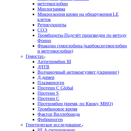
метгемоглобин
Миелограмма
Микроскопия крови на обнаружения LE
клеток
Ретикулоциты
СОЭ
Тромбоциты-Подсчёт произведен по методу
Фонио
Фракции гемоглобина (карбоксигемоглобин
и метгемоглобин)
Гемостаз
Антитромбин III
АЧТВ
Волчаночный антикоагулянт (скрининг)
Д-димер
Плазминоген
Протеин C Global
Протеин S
Протеин С
Протромбин (время, по Квику, МНО)
Тромбиновое время
Фактор Виллебранда
Фибриноген
Генетическое исследование
HLA-типирование