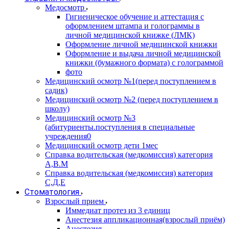
Медосмотр
Гигиеническое обучение и аттестация с
оформлением штампа и голограммы в
личной медицинской книжке (ЛМК)
Оформление личной медицинской книжки
Оформление и выдача личной медицинской
книжки (бумажного формата) с голограммой
фото
Медицинский осмотр №1(перед поступлением в
садик)
Медицинский осмотр №2 (перед поступлением в
школу)
Медицинский осмотр №3
(абитуриенты.поступления в специальные
учреждения0
Медицинский осмотр дети 1мес
Справка водительская (медкомиссия) категория
А,В.М
Справка водительская (медкомиссия) категория
С,Д,Е
Стоматология
Взрослый прием
Иммедиат протез из 3 единиц
Анестезия аппликационная(взрослый приём)
Анестезия