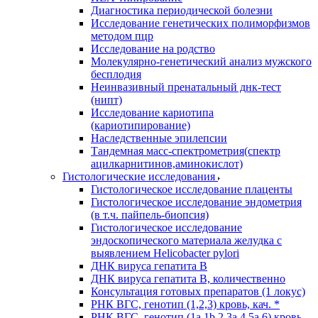
Диагностика периодической болезни
Исследование генетических полиморфизмов
методом пцр
Исследование на родство
Молекулярно-генетический анализ мужского
бесплодия
Неинвазивный пренатальный днк-тест
(нипт)
Исследование кариотипа
(кариотипирование)
Наследственные эпилепсии
Тандемная масс-спектрометрия(спектр
ацилкарнитинов,аминокислот)
Гистологические исследования
Гистологическое исследование плаценты
Гистологическое исследование эндометрия
(в т.ч. пайпель-биопсия)
Гистологическое исследование
эндоскопического материала желудка с
выявлением Helicobacter pylori
ДНК вируса гепатита B
ДНК вируса гепатита B, количественно
Консультация готовых препаратов (1 локус)
РНК ВГC, генотип (1,2,3) кровь, кач. *
РНК ВГC, генотип (1a,1b,2,3a,4,5a,6) кровь,