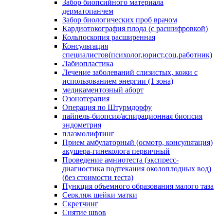
Забор биопсийного материала
дерматопанчем
Забор биологических проб врачом
Кардиотокография плода (с расшифровкой)
Кольпоскопия расширенная
Консультация
специалистов(психолог,юрист,соц.работник)
Лабиопластика
Лечение заболеваний слизистых, кожи с
использованием энергии (1 зона)
медикаментозный аборт
Озонотерапия
Операция по Штурмдорфу
пайпель-биопсия/аспирационная биопсия
эндометрия
плазмолифтинг
Прием амбулаторный (осмотр, консультация)
акушера-гинеколога первичный
Проведение амниотеста (экспресс-
диагностика подтекания околоплодных вод)
(без стоимости теста)
Пункция объемного образования малого таза
Серкляж шейки матки
Скретчинг
Снятие швов