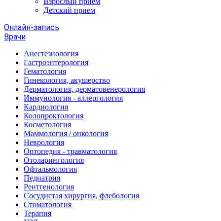
Взрослый прием
Детский прием
Онлайн-запись
Врачи
Анестезиология
Гастроэнтерология
Гематология
Гинекология, акушерство
Дерматология, дерматовенерология
Иммунология - аллергология
Кардиология
Колопроктология
Косметология
Маммология / онкология
Неврология
Ортопедия - травматология
Отоларингология
Офтальмология
Педиатрия
Рентгенология
Сосудистая хирургия, флебология
Стоматология
Терапия