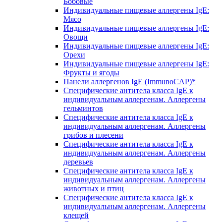
Бобовые
Индивидуальные пищевые аллергены IgE:
Мясо
Индивидуальные пищевые аллергены IgE:
Овощи
Индивидуальные пищевые аллергены IgE:
Орехи
Индивидуальные пищевые аллергены IgE:
Фрукты и ягоды
Панели аллергенов IgE (ImmunoCAP)*
Специфические антитела класса IgE к
индивидуальным аллергенам. Аллергены
гельминтов
Специфические антитела класса IgE к
индивидуальным аллергенам. Аллергены
грибов и плесени
Специфические антитела класса IgE к
индивидуальным аллергенам. Аллергены
деревьев
Специфические антитела класса IgE к
индивидуальным аллергенам. Аллергены
животных и птиц
Специфические антитела класса IgE к
индивидуальным аллергенам. Аллергены
клещей