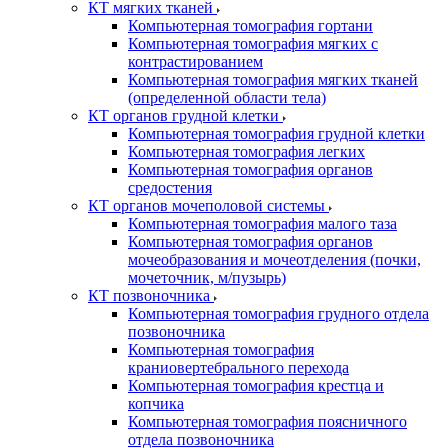
КТ мягких тканей
Компьютерная томография гортани
Компьютерная томография мягких с
контрастированием
Компьютерная томография мягких тканей
(определенной области тела)
КТ органов грудной клетки
Компьютерная томография грудной клетки
Компьютерная томография легких
Компьютерная томография органов
средостения
КТ органов мочеполовой системы
Компьютерная томография малого таза
Компьютерная томография органов
мочеобразования и мочеотделения (почки,
мочеточник, м/пузырь)
КТ позвоночника
Компьютерная томография грудного отдела
позвоночника
Компьютерная томография
краниовертебрального перехода
Компьютерная томография крестца и
копчика
Компьютерная томография поясничного
отдела позвоночника