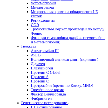
метгемоглобин
Миелограмма
Микроскопия крови на обнаружения LE
клеток
Ретикулоциты
СОЭ
Тромбоциты-Подсчёт произведен по методу
Фонио
Фракции гемоглобина (карбоксигемоглобин
и метгемоглобин)
Гемостаз
Антитромбин III
АЧТВ
Волчаночный антикоагулянт (скрининг)
Д-димер
Плазминоген
Протеин C Global
Протеин S
Протеин С
Протромбин (время, по Квику, МНО)
Тромбиновое время
Фактор Виллебранда
Фибриноген
Генетическое исследование
HLA-типирование