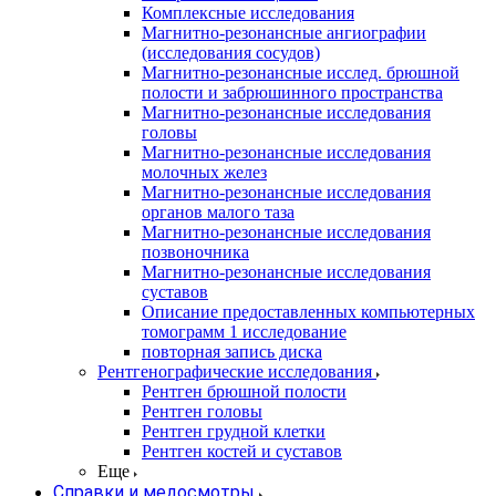
Комплексные исследования
Магнитно-резонансные ангиографии
(исследования сосудов)
Магнитно-резонансные исслед. брюшной
полости и забрюшинного пространства
Магнитно-резонансные исследования
головы
Магнитно-резонансные исследования
молочных желез
Магнитно-резонансные исследования
органов малого таза
Магнитно-резонансные исследования
позвоночника
Магнитно-резонансные исследования
суставов
Описание предоставленных компьютерных
томограмм 1 исследование
повторная запись диска
Рентгенографические исследования
Рентген брюшной полости
Рентген головы
Рентген грудной клетки
Рентген костей и суставов
Еще
Справки и медосмотры