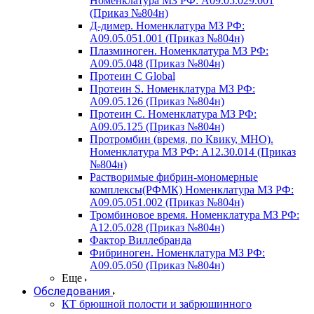
Номенклатура МЗ РФ: A09.05.029.001
(Приказ №804н)
Д-димер. Номенклатура МЗ РФ:
A09.05.051.001 (Приказ №804н)
Плазминоген. Номенклатура МЗ РФ:
A09.05.048 (Приказ №804н)
Протеин C Global
Протеин S. Номенклатура МЗ РФ:
A09.05.126 (Приказ №804н)
Протеин С. Номенклатура МЗ РФ:
A09.05.125 (Приказ №804н)
Протромбин (время, по Квику, МНО).
Номенклатура МЗ РФ: A12.30.014 (Приказ
№804н)
Растворимые фибрин-мономерные
комплексы(РФМК) Номенклатура МЗ РФ:
A09.05.051.002 (Приказ №804н)
Тромбиновое время. Номенклатура МЗ РФ:
A12.05.028 (Приказ №804н)
Фактор Виллебранда
Фибриноген. Номенклатура МЗ РФ:
A09.05.050 (Приказ №804н)
Еще
Обследования
КТ брюшной полости и забрюшинного