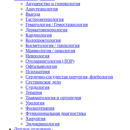
Акушерство и гинекология
Анестезиология
Выезда
Гастроэнтерология
Гематология / Гемостазиология
Дерматовенерология
Кардиология
Колопроктология
Косметология / трихология
Маммология / онкология
Неврология
Отоларингология (ЛОР)
Офтальмология
Психиатрия
Сердечно-сосудистая хирургия, флебология
Сестринское дело
Сурдология
Терапия
Травматология и ортопедия
Урология
Физиотерапия
Функциональная диагностика
Хирургия
Эндокринология
Детское отделение