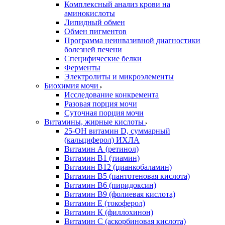
Комплексный анализ крови на
аминокислоты
Липидный обмен
Обмен пигментов
Программа неинвазивной диагностики
болезней печени
Специфические белки
Ферменты
Электролиты и микроэлементы
Биохимия мочи
Исследование конкремента
Разовая порция мочи
Суточная порция мочи
Витамины, жирные кислоты
25-OH витамин D, суммарный
(кальциферол) ИХЛА
Витамин А (ретинол)
Витамин В1 (тиамин)
Витамин В12 (цианкобаламин)
Витамин В5 (пантотеновая кислота)
Витамин В6 (пиридоксин)
Витамин В9 (фолиевая кислота)
Витамин Е (токоферол)
Витамин К (филлохинон)
Витамин С (аскорбиновая кислота)