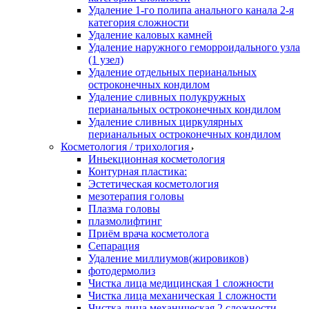
Удаление 1-го полипа анального канала 2-я
категория сложности
Удаление каловых камней
Удаление наружного геморроидального узла
(1 узел)
Удаление отдельных перианальных
остроконечных кондилом
Удаление сливных полукружных
перианальных остроконечных кондилом
Удаление сливных циркулярных
перианальных остроконечных кондилом
Косметология / трихология
Иньекционная косметология
Контурная пластика:
Эстетическая косметология
мезотерапия головы
Плазма головы
плазмолифтинг
Приём врача косметолога
Сепарация
Удаление миллиумов(жировиков)
фотодермолиз
Чистка лица медицинская 1 сложности
Чистка лица механическая 1 сложности
Чистка лица механическая 2 сложности