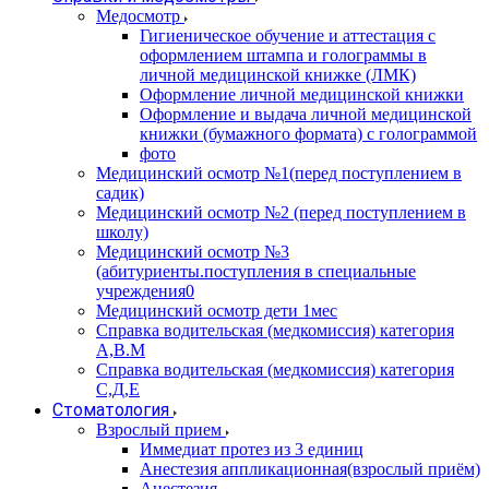
Медосмотр
Гигиеническое обучение и аттестация с
оформлением штампа и голограммы в
личной медицинской книжке (ЛМК)
Оформление личной медицинской книжки
Оформление и выдача личной медицинской
книжки (бумажного формата) с голограммой
фото
Медицинский осмотр №1(перед поступлением в
садик)
Медицинский осмотр №2 (перед поступлением в
школу)
Медицинский осмотр №3
(абитуриенты.поступления в специальные
учреждения0
Медицинский осмотр дети 1мес
Справка водительская (медкомиссия) категория
А,В.М
Справка водительская (медкомиссия) категория
С,Д,Е
Стоматология
Взрослый прием
Иммедиат протез из 3 единиц
Анестезия аппликационная(взрослый приём)
Анестезия