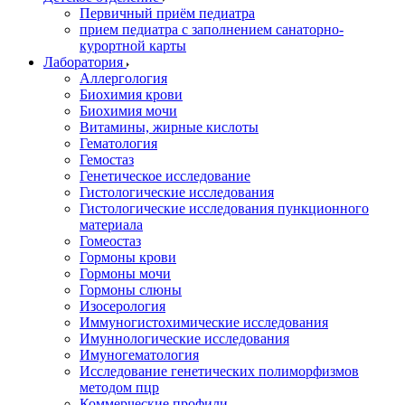
Первичный приём педиатра
прием педиатра с заполнением санаторно-
курортной карты
Лаборатория
Аллергология
Биохимия крови
Биохимия мочи
Витамины, жирные кислоты
Гематология
Гемостаз
Генетическое исследование
Гистологические исследования
Гистологические исследования пункционного
материала
Гомеостаз
Гормоны крови
Гормоны мочи
Гормоны слюны
Изосерология
Иммуногистохимические исследования
Имуннологические исследования
Имуногематология
Исследование генетических полиморфизмов
методом пцр
Коммерческие профили