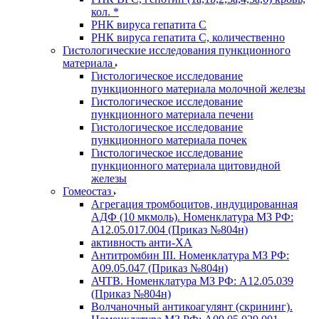
кол. *
РНК вируса гепатита C
РНК вируса гепатита C, количественно
Гистологические исследования пункционного
материала
Гистологическое исследование
пункционного материала молочной железы
Гистологическое исследование
пункционного материала печени
Гистологическое исследование
пункционного материала почек
Гистологическое исследование
пункционного материала щитовидной
железы
Гомеостаз
Агрегация тромбоцитов, индуцированная
АДФ (10 мкмоль). Номенклатура МЗ РФ:
A12.05.017.004 (Приказ №804н)
активность анти-ХА
Антитромбин III. Номенклатура МЗ РФ:
A09.05.047 (Приказ №804н)
АЧТВ. Номенклатура МЗ РФ: A12.05.039
(Приказ №804н)
Волчаночный антикоагулянт (скрининг).