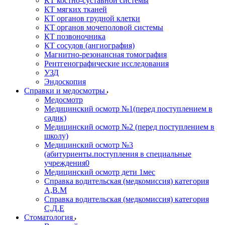
КТ костно-суставной системы
КТ мягких тканей
КТ органов грудной клетки
КТ органов мочеполовой системы
КТ позвоночника
КТ сосудов (ангиография)
Магнитно-резонансная томография
Рентгенографические исследования
УЗД
Эндоскопия
Справки и медосмотры
Медосмотр
Медицинский осмотр №1(перед поступлением в
садик)
Медицинский осмотр №2 (перед поступлением в
школу)
Медицинский осмотр №3
(абитуриенты.поступления в специальные
учреждения0
Медицинский осмотр дети 1мес
Справка водительская (медкомиссия) категория
А,В.М
Справка водительская (медкомиссия) категория
С,Д,Е
Стоматология