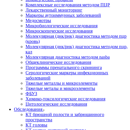
Комплексные исследования методом ПЦР
Лекарственный мониторинг
Маркеры аутоиммунных заболеваний
Медосмотры
Микробиологические исследования
Микроскопические исследования
Молекулярная (днк/рнк) диагностика методом пцр
(кровь)
Молекулярная (днк/рнк) диагностика методом пцр,
кал
Молекулярная диагностика методом nasba
Общеклинические исследования
Программы пренатального скрининга
Серологические маркеры инфекционных
заболеваний
Тяжелые металлы и микроэлементы
Тяжелые металы и микроэлементы
ФБУЗ
Химико-токсилогические исследования
Цитологические исследования
Обследования
КТ брюшной полости и забрюшинного
пространства
КТ головы