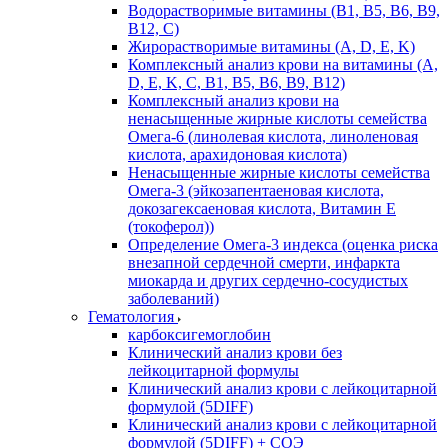
Водорастворимые витамины (B1, B5, B6, В9,
В12, С)
Жирорастворимые витамины (A, D, E, K)
Комплексный анализ крови на витамины (A,
D, E, K, C, B1, B5, B6, В9, B12)
Комплексный анализ крови на
ненасыщенные жирные кислоты семейства
Омега-6 (линолевая кислота, линоленовая
кислота, арахидоновая кислота)
Ненасыщенные жирные кислоты семейства
Омега-3 (эйкозапентаеновая кислота,
докозагексаеновая кислота, Витамин E
(токоферол))
Определение Омега-3 индекса (оценка риска
внезапной сердечной смерти, инфаркта
миокарда и других сердечно-сосудистых
заболеваний)
Гематология
карбоксигемоглобин
Клинический анализ крови без
лейкоцитарной формулы
Клинический анализ крови с лейкоцитарной
формулой (5DIFF)
Клинический анализ крови с лейкоцитарной
формулой (5DIFF) + СОЭ