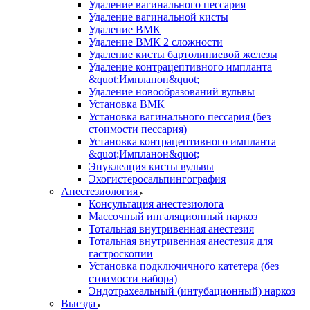
Удаление вагинального пессария
Удаление вагинальной кисты
Удаление ВМК
Удаление ВМК 2 сложности
Удаление кисты бартолиниевой железы
Удаление контрацептивного импланта
&quot;Импланон&quot;
Удаление новообразований вульвы
Установка ВМК
Установка вагинального пессария (без
стоимости пессария)
Установка контрацептивного импланта
&quot;Импланон&quot;
Энуклеация кисты вульвы
Эхогистеросальпингография
Анестезиология
Консультация анестезиолога
Массочный ингаляционный наркоз
Тотальная внутривенная анестезия
Тотальная внутривенная анестезия для
гастроскопии
Установка подключичного катетера (без
стоимости набора)
Эндотрахеальный (интубационный) наркоз
Выезда