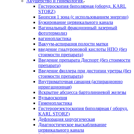
Акушерство и гинекология
Гистероскопия биполярная (оборуд. KARL
STORZ)
Биопсия 1 зона (с использованием энергии)
Бужирование цервикального канала
Вагинальный фракционный лазерный
фототермолиз
вагинопластика
Вакуум-аспирация полости матки
введение гиалуроновой кислоты НПО (без
стоимости препарата)
Введение препарата Диспорт (без стоимости
препарата)
Введение филлера при дистопии уретры (без
стоимости препарата)
Внутриматочная санация (аспирационно
ирригационная)
Вскрытие абсцесса бартолиниевой железы
Вульвоскопия
Гименопластика
Гистерорезектоскопия биполярная ( оборуд.
KARL STORZ)
Дефлорация хирургическая
Диагностическое выскабливание
цервикального канала