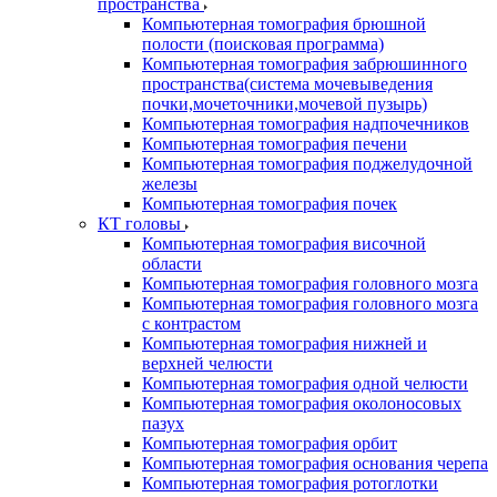
пространства
Компьютерная томография брюшной
полости (поисковая программа)
Компьютерная томография забрюшинного
пространства(система мочевыведения
почки,мочеточники,мочевой пузырь)
Компьютерная томография надпочечников
Компьютерная томография печени
Компьютерная томография поджелудочной
железы
Компьютерная томография почек
КТ головы
Компьютерная томография височной
области
Компьютерная томография головного мозга
Компьютерная томография головного мозга
с контрастом
Компьютерная томография нижней и
верхней челюсти
Компьютерная томография одной челюсти
Компьютерная томография околоносовых
пазух
Компьютерная томография орбит
Компьютерная томография основания черепа
Компьютерная томография ротоглотки