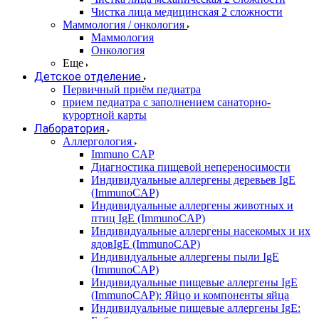
Чистка лица медицинская 2 сложности
Маммология / онкология
Маммология
Онкология
Еще
Детское отделение
Первичный приём педиатра
прием педиатра с заполнением санаторно-
курортной карты
Лаборатория
Аллергология
Immuno CAP
Диагностика пищевой непереносимости
Индивидуальные аллергены деревьев IgE
(ImmunoCAP)
Индивидуальные аллергены животных и
птиц IgE (ImmunoCAP)
Индивидуальные аллергены насекомых и их
ядовIgE (ImmunoCAP)
Индивидуальные аллергены пыли IgE
(ImmunoCAP)
Индивидуальные пищевые аллергены IgE
(ImmunoCAP): Яйцо и компоненты яйца
Индивидуальные пищевые аллергены IgE: