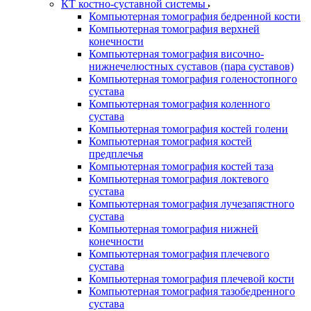
КТ костно-суставной системы
Компьютерная томография бедренной кости
Компьютерная томография верхней
конечности
Компьютерная томография височно-
нижнечелюстных суставов (пара суставов)
Компьютерная томография голеностопного
сустава
Компьютерная томография коленного
сустава
Компьютерная томография костей голени
Компьютерная томография костей
предплечья
Компьютерная томография костей таза
Компьютерная томография локтевого
сустава
Компьютерная томография лучезапястного
сустава
Компьютерная томография нижней
конечности
Компьютерная томография плечевого
сустава
Компьютерная томография плечевой кости
Компьютерная томография тазобедренного
сустава