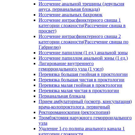
Иссечение анальной трещины (девульсия
ануса, перианальная блокада)
Иссечение анальных бахромок
Иссечение интрасфинктерного свища 1
категории сложности(Рассечение свища в
просвет)
Иссечение интрасфинктерного свища 2
категории сложности(Рассечение свища по
Габриелю)
Иссечение папиллом (1 ед.) анальной зоны
Иссечение папиллом анальной зоны (1 ед.)
Лигирование внутреннего
геморроидального узла (1 узел)
Перевязка большая гнойная в проктологии
Перевязка большая чистая в проктологии
Перевязка малая гнойная в проктологии
Перевязка малая чистая в проктологии
Перианальная блокада
Прием амбулаторный (осмотр, консультация)
врача-колопроктолога, первичный
Ректороманоскопия (ректоспопия)
Тромбэктомия наружного геморроидального
узла
Удаление 1-го полипа анального канала 1
категории сложности