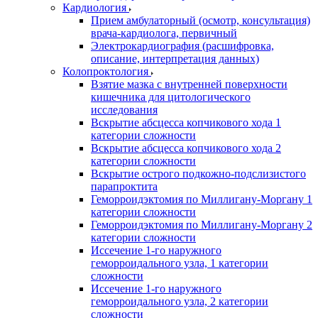
Кардиология
Прием амбулаторный (осмотр, консультация)
врача-кардиолога, первичный
Электрокардиография (расшифровка,
описание, интерпретация данных)
Колопроктология
Взятие мазка с внутренней поверхности
кишечника для цитологического
исследования
Вскрытие абсцесса копчикового хода 1
категории сложности
Вскрытие абсцесса копчикового хода 2
категории сложности
Вскрытие острого подкожно-подслизистого
парапроктита
Геморроидэктомия по Миллигану-Моргану 1
категории сложности
Геморроидэктомия по Миллигану-Моргану 2
категории сложности
Иссечение 1-го наружного
геморроидального узла, 1 категории
сложности
Иссечение 1-го наружного
геморроидального узла, 2 категории
сложности