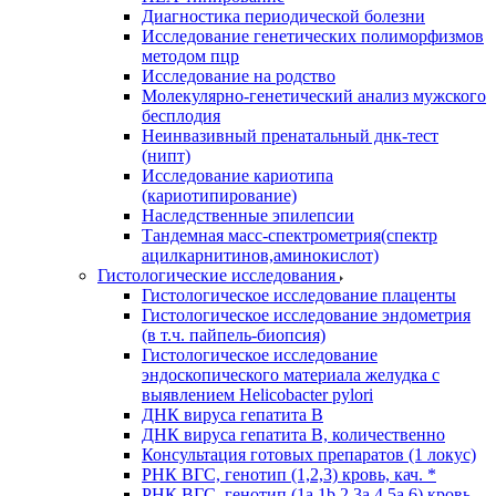
Диагностика периодической болезни
Исследование генетических полиморфизмов
методом пцр
Исследование на родство
Молекулярно-генетический анализ мужского
бесплодия
Неинвазивный пренатальный днк-тест
(нипт)
Исследование кариотипа
(кариотипирование)
Наследственные эпилепсии
Тандемная масс-спектрометрия(спектр
ацилкарнитинов,аминокислот)
Гистологические исследования
Гистологическое исследование плаценты
Гистологическое исследование эндометрия
(в т.ч. пайпель-биопсия)
Гистологическое исследование
эндоскопического материала желудка с
выявлением Helicobacter pylori
ДНК вируса гепатита B
ДНК вируса гепатита B, количественно
Консультация готовых препаратов (1 локус)
РНК ВГC, генотип (1,2,3) кровь, кач. *
РНК ВГC, генотип (1a,1b,2,3a,4,5a,6) кровь,