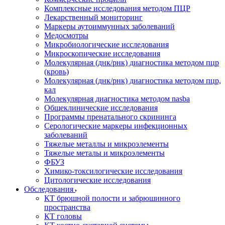
Комплексные исследования методом ПЦР
Лекарственный мониторинг
Маркеры аутоиммунных заболеваний
Медосмотры
Микробиологические исследования
Микроскопические исследования
Молекулярная (днк/рнк) диагностика методом пцр
(кровь)
Молекулярная (днк/рнк) диагностика методом пцр,
кал
Молекулярная диагностика методом nasba
Общеклинические исследования
Программы пренатального скрининга
Серологические маркеры инфекционных
заболеваний
Тяжелые металлы и микроэлементы
Тяжелые металы и микроэлементы
ФБУЗ
Химико-токсилогические исследования
Цитологические исследования
Обследования
КТ брюшной полости и забрюшинного
пространства
КТ головы