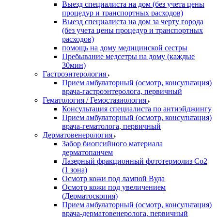
Выезд специалиста на дом (без учета цены
процедур и транспортных расходов)
Выезд специалиста на дом за черту города
(без учета цены процедур и транспортных
расходов)
помощь на дому медицинской сестры
Пребывание медсетры на дому (каждые
30мин)
Гастроэнтерология
Прием амбулаторный (осмотр, консультация)
врача-гастроэнтеролога, первичный
Гематология / Гемостазиология
Консультация специалиста по антиэйджингу
Прием амбулаторный (осмотр, консультация)
врача-гематолога, первичный
Дерматовенерология
Забор биопсийного материала
дерматопанчем
Лазерный фракционный фототермолиз Со2
(1 зона)
Осмотр кожи под лампой Вуда
Осмотр кожи под увеличением
(Дерматоскопия)
Прием амбулаторный (осмотр, консультация)
врача-дерматовенеролога, первичный