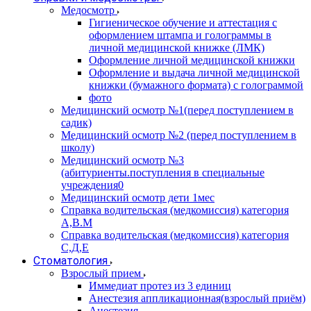
Медосмотр
Гигиеническое обучение и аттестация с
оформлением штампа и голограммы в
личной медицинской книжке (ЛМК)
Оформление личной медицинской книжки
Оформление и выдача личной медицинской
книжки (бумажного формата) с голограммой
фото
Медицинский осмотр №1(перед поступлением в
садик)
Медицинский осмотр №2 (перед поступлением в
школу)
Медицинский осмотр №3
(абитуриенты.поступления в специальные
учреждения0
Медицинский осмотр дети 1мес
Справка водительская (медкомиссия) категория
А,В.М
Справка водительская (медкомиссия) категория
С,Д,Е
Стоматология
Взрослый прием
Иммедиат протез из 3 единиц
Анестезия аппликационная(взрослый приём)
Анестезия