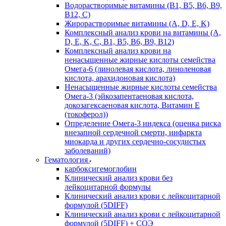
Водорастворимые витамины (B1, B5, B6, В9,
В12, С)
Жирорастворимые витамины (A, D, E, K)
Комплексный анализ крови на витамины (A,
D, E, K, C, B1, B5, B6, В9, B12)
Комплексный анализ крови на
ненасыщенные жирные кислоты семейства
Омега-6 (линолевая кислота, линоленовая
кислота, арахидоновая кислота)
Ненасыщенные жирные кислоты семейства
Омега-3 (эйкозапентаеновая кислота,
докозагексаеновая кислота, Витамин E
(токоферол))
Определение Омега-3 индекса (оценка риска
внезапной сердечной смерти, инфаркта
миокарда и других сердечно-сосудистых
заболеваний)
Гематология
карбоксигемоглобин
Клинический анализ крови без
лейкоцитарной формулы
Клинический анализ крови с лейкоцитарной
формулой (5DIFF)
Клинический анализ крови с лейкоцитарной
формулой (5DIFF) + СОЭ