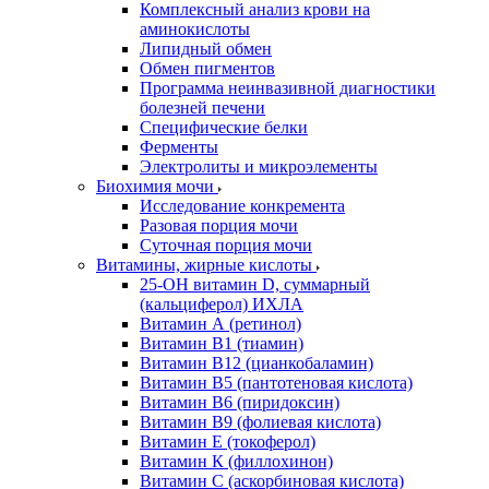
Комплексный анализ крови на
аминокислоты
Липидный обмен
Обмен пигментов
Программа неинвазивной диагностики
болезней печени
Специфические белки
Ферменты
Электролиты и микроэлементы
Биохимия мочи
Исследование конкремента
Разовая порция мочи
Суточная порция мочи
Витамины, жирные кислоты
25-OH витамин D, суммарный
(кальциферол) ИХЛА
Витамин А (ретинол)
Витамин В1 (тиамин)
Витамин В12 (цианкобаламин)
Витамин В5 (пантотеновая кислота)
Витамин В6 (пиридоксин)
Витамин В9 (фолиевая кислота)
Витамин Е (токоферол)
Витамин К (филлохинон)
Витамин С (аскорбиновая кислота)