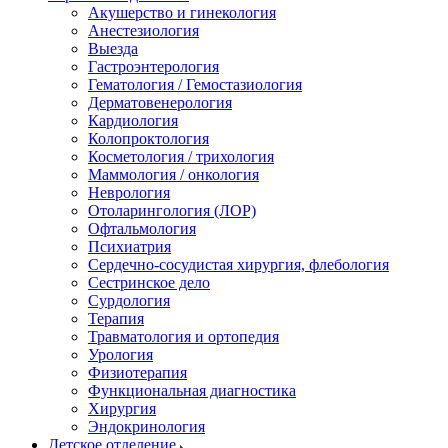
Акушерство и гинекология
Анестезиология
Выезда
Гастроэнтерология
Гематология / Гемостазиология
Дерматовенерология
Кардиология
Колопроктология
Косметология / трихология
Маммология / онкология
Неврология
Отоларингология (ЛОР)
Офтальмология
Психиатрия
Сердечно-сосудистая хирургия, флебология
Сестринское дело
Сурдология
Терапия
Травматология и ортопедия
Урология
Физиотерапия
Функциональная диагностика
Хирургия
Эндокринология
Детское отделение