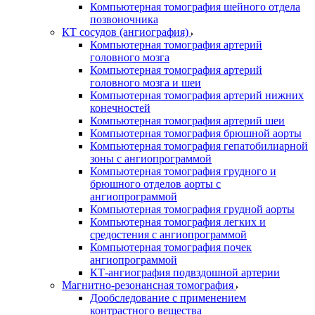
Компьютерная томография шейного отдела
позвоночника
КТ сосудов (ангиография)
Компьютерная томография артерий
головного мозга
Компьютерная томография артерий
головного мозга и шеи
Компьютерная томография артерий нижних
конечностей
Компьютерная томография артерий шеи
Компьютерная томография брюшной аорты
Компьютерная томография гепатобилиарной
зоны с ангиопрограммой
Компьютерная томография грудного и
брюшного отделов аорты с
ангиопрограммой
Компьютерная томография грудной аорты
Компьютерная томография легких и
средостения с ангиопрограммой
Компьютерная томография почек
ангиопрограммой
КТ-ангиография подвздошной артерии
Магнитно-резонансная томография
Дообследование с применением
контрастного вещества