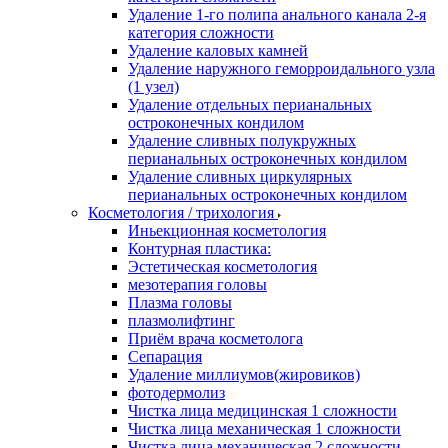
Удаление 1-го полипа анального канала 2-я
категория сложности
Удаление каловых камней
Удаление наружного геморроидального узла
(1 узел)
Удаление отдельных перианальных
остроконечных кондилом
Удаление сливных полукружных
перианальных остроконечных кондилом
Удаление сливных циркулярных
перианальных остроконечных кондилом
Косметология / трихология
Иньекционная косметология
Контурная пластика:
Эстетическая косметология
мезотерапия головы
Плазма головы
плазмолифтинг
Приём врача косметолога
Сепарация
Удаление миллиумов(жировиков)
фотодермолиз
Чистка лица медицинская 1 сложности
Чистка лица механическая 1 сложности
Чистка лица механическая 2 сложности