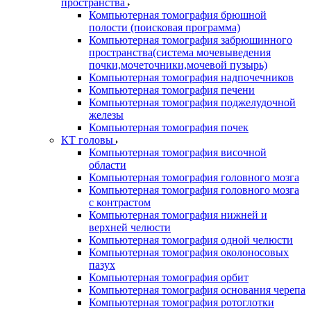
пространства
Компьютерная томография брюшной
полости (поисковая программа)
Компьютерная томография забрюшинного
пространства(система мочевыведения
почки,мочеточники,мочевой пузырь)
Компьютерная томография надпочечников
Компьютерная томография печени
Компьютерная томография поджелудочной
железы
Компьютерная томография почек
КТ головы
Компьютерная томография височной
области
Компьютерная томография головного мозга
Компьютерная томография головного мозга
с контрастом
Компьютерная томография нижней и
верхней челюсти
Компьютерная томография одной челюсти
Компьютерная томография околоносовых
пазух
Компьютерная томография орбит
Компьютерная томография основания черепа
Компьютерная томография ротоглотки