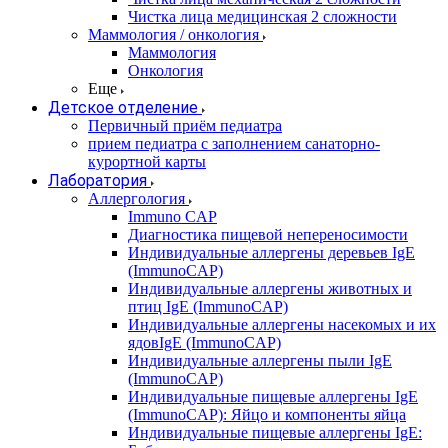
Чистка лица медицинская 2 сложности
Маммология / онкология
Маммология
Онкология
Еще
Детское отделение
Первичный приём педиатра
прием педиатра с заполнением санаторно-
курортной карты
Лаборатория
Аллергология
Immuno CAP
Диагностика пищевой непереносимости
Индивидуальные аллергены деревьев IgE
(ImmunoCAP)
Индивидуальные аллергены животных и
птиц IgE (ImmunoCAP)
Индивидуальные аллергены насекомых и их
ядовIgE (ImmunoCAP)
Индивидуальные аллергены пыли IgE
(ImmunoCAP)
Индивидуальные пищевые аллергены IgE
(ImmunoCAP): Яйцо и компоненты яйца
Индивидуальные пищевые аллергены IgE: