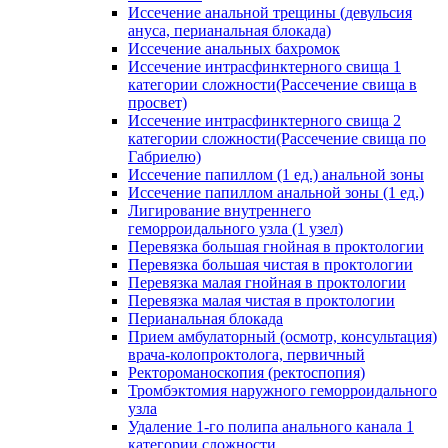
Иссечение анальной трещины (девульсия
ануса, перианальная блокада)
Иссечение анальных бахромок
Иссечение интрасфинктерного свища 1
категории сложности(Рассечение свища в
просвет)
Иссечение интрасфинктерного свища 2
категории сложности(Рассечение свища по
Габриелю)
Иссечение папиллом (1 ед.) анальной зоны
Иссечение папиллом анальной зоны (1 ед.)
Лигирование внутреннего
геморроидального узла (1 узел)
Перевязка большая гнойная в проктологии
Перевязка большая чистая в проктологии
Перевязка малая гнойная в проктологии
Перевязка малая чистая в проктологии
Перианальная блокада
Прием амбулаторный (осмотр, консультация)
врача-колопроктолога, первичный
Ректороманоскопия (ректоспопия)
Тромбэктомия наружного геморроидального
узла
Удаление 1-го полипа анального канала 1
категории сложности