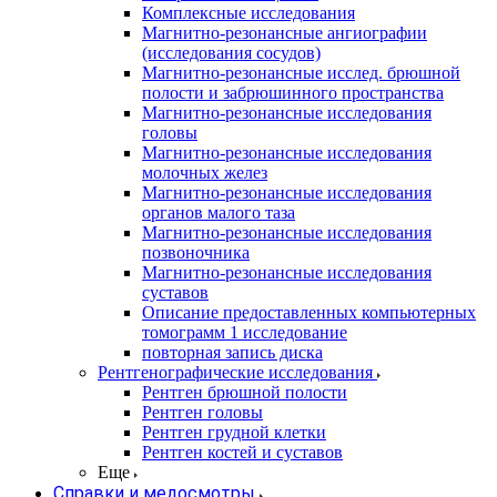
Комплексные исследования
Магнитно-резонансные ангиографии
(исследования сосудов)
Магнитно-резонансные исслед. брюшной
полости и забрюшинного пространства
Магнитно-резонансные исследования
головы
Магнитно-резонансные исследования
молочных желез
Магнитно-резонансные исследования
органов малого таза
Магнитно-резонансные исследования
позвоночника
Магнитно-резонансные исследования
суставов
Описание предоставленных компьютерных
томограмм 1 исследование
повторная запись диска
Рентгенографические исследования
Рентген брюшной полости
Рентген головы
Рентген грудной клетки
Рентген костей и суставов
Еще
Справки и медосмотры