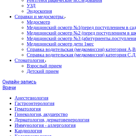
Рентгенографические исследования
УЗД
Эндоскопия
Справки и медосмотры
Медосмотр
Медицинский осмотр №1(перед поступлением в сад
Медицинский осмотр №2 (перед поступлением в шк
Медицинский осмотр №3 (абитуриенты.поступлени
Медицинский осмотр дети 1мес
Справка водительская (медкомиссия) категория А,
Справка водительская (медкомиссия) категория С,Д
Стоматология
Взрослый прием
Детский прием
Онлайн-запись
Врачи
Анестезиология
Гастроэнтерология
Гематология
Гинекология, акушерство
Дерматология, дерматовенерология
Иммунология - аллергология
Кардиология