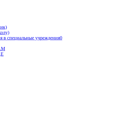
ик)
олу)
я в специальные учреждения0
В.М
,Е