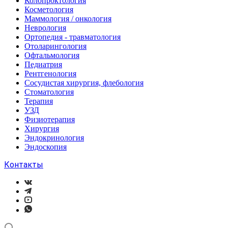
Колопроктология
Косметология
Маммология / онкология
Неврология
Ортопедия - травматология
Отоларингология
Офтальмология
Педиатрия
Рентгенология
Сосудистая хирургия, флебология
Стоматология
Терапия
УЗД
Физиотерапия
Хирургия
Эндокринология
Эндоскопия
Контакты