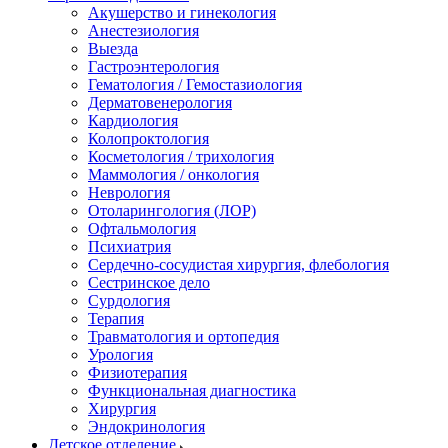
Акушерство и гинекология
Анестезиология
Выезда
Гастроэнтерология
Гематология / Гемостазиология
Дерматовенерология
Кардиология
Колопроктология
Косметология / трихология
Маммология / онкология
Неврология
Отоларингология (ЛОР)
Офтальмология
Психиатрия
Сердечно-сосудистая хирургия, флебология
Сестринское дело
Сурдология
Терапия
Травматология и ортопедия
Урология
Физиотерапия
Функциональная диагностика
Хирургия
Эндокринология
Детское отделение