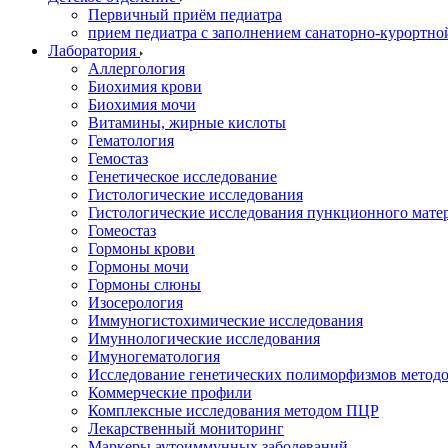
Первичный приём педиатра
прием педиатра с заполнением санаторно-курортно
Лаборатория
Аллергология
Биохимия крови
Биохимия мочи
Витамины, жирные кислоты
Гематология
Гемостаз
Генетическое исследование
Гистологические исследования
Гистологические исследования пункционного мате
Гомеостаз
Гормоны крови
Гормоны мочи
Гормоны слюны
Изосерология
Иммуногистохимические исследования
Имуннологические исследования
Имуногематология
Исследование генетических полиморфизмов метод
Коммерческие профили
Комплексные исследования методом ПЦР
Лекарственный мониторинг
Маркеры аутоиммунных заболеваний