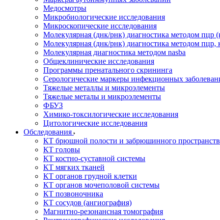
Медосмотры
Микробиологические исследования
Микроскопические исследования
Молекулярная (днк/рнк) диагностика методом пцр (
Молекулярная (днк/рнк) диагностика методом пцр, 
Молекулярная диагностика методом nasba
Общеклинические исследования
Программы пренатального скрининга
Серологические маркеры инфекционных заболеван
Тяжелые металлы и микроэлементы
Тяжелые металы и микроэлементы
ФБУЗ
Химико-токсилогические исследования
Цитологические исследования
Обследования
КТ брюшной полости и забрюшинного пространств
КТ головы
КТ костно-суставной системы
КТ мягких тканей
КТ органов грудной клетки
КТ органов мочеполовой системы
КТ позвоночника
КТ сосудов (ангиография)
Магнитно-резонансная томография