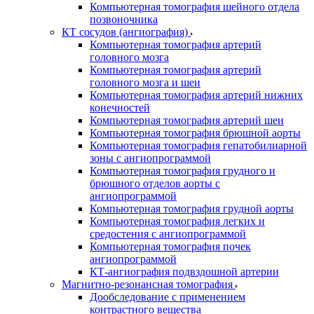
Компьютерная томография шейного отдела
позвоночника
КТ сосудов (ангиография)
Компьютерная томография артерий
головного мозга
Компьютерная томография артерий
головного мозга и шеи
Компьютерная томография артерий нижних
конечностей
Компьютерная томография артерий шеи
Компьютерная томография брюшной аорты
Компьютерная томография гепатобилиарной
зоны с ангиопрограммой
Компьютерная томография грудного и
брюшного отделов аорты с
ангиопрограммой
Компьютерная томография грудной аорты
Компьютерная томография легких и
средостения с ангиопрограммой
Компьютерная томография почек
ангиопрограммой
КТ-ангиография подвздошной артерии
Магнитно-резонансная томография
Дообследование с применением
контрастного вещества