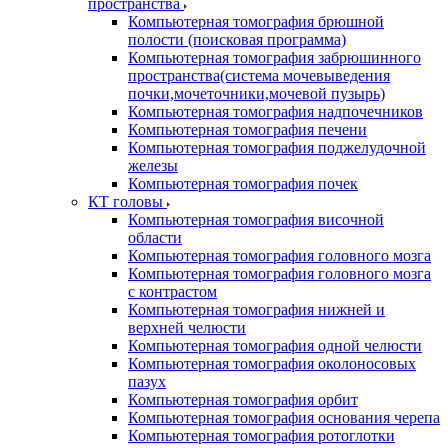
пространства
Компьютерная томография брюшной
полости (поисковая программа)
Компьютерная томография забрюшинного
пространства(система мочевыведения
почки,мочеточники,мочевой пузырь)
Компьютерная томография надпочечников
Компьютерная томография печени
Компьютерная томография поджелудочной
железы
Компьютерная томография почек
КТ головы
Компьютерная томография височной
области
Компьютерная томография головного мозга
Компьютерная томография головного мозга
с контрастом
Компьютерная томография нижней и
верхней челюсти
Компьютерная томография одной челюсти
Компьютерная томография околоносовых
пазух
Компьютерная томография орбит
Компьютерная томография основания черепа
Компьютерная томография ротоглотки