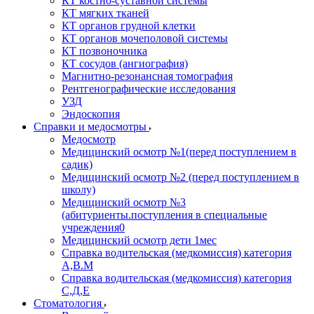
КТ костно-суставной системы
КТ мягких тканей
КТ органов грудной клетки
КТ органов мочеполовой системы
КТ позвоночника
КТ сосудов (ангиография)
Магнитно-резонансная томография
Рентгенографические исследования
УЗД
Эндоскопия
Справки и медосмотры
Медосмотр
Медицинский осмотр №1(перед поступлением в
садик)
Медицинский осмотр №2 (перед поступлением в
школу)
Медицинский осмотр №3
(абитуриенты.поступления в специальные
учреждения0
Медицинский осмотр дети 1мес
Справка водительская (медкомиссия) категория
А,В.М
Справка водительская (медкомиссия) категория
С,Д,Е
Стоматология