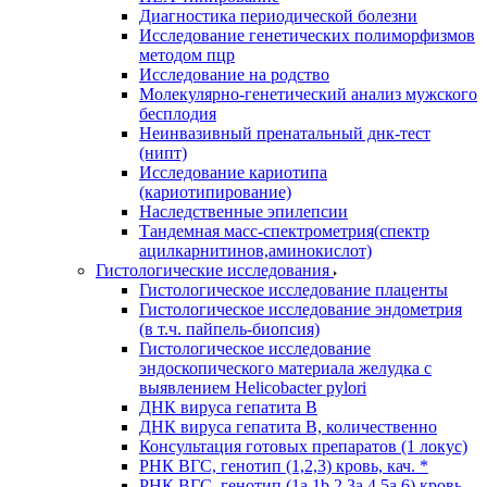
Диагностика периодической болезни
Исследование генетических полиморфизмов
методом пцр
Исследование на родство
Молекулярно-генетический анализ мужского
бесплодия
Неинвазивный пренатальный днк-тест
(нипт)
Исследование кариотипа
(кариотипирование)
Наследственные эпилепсии
Тандемная масс-спектрометрия(спектр
ацилкарнитинов,аминокислот)
Гистологические исследования
Гистологическое исследование плаценты
Гистологическое исследование эндометрия
(в т.ч. пайпель-биопсия)
Гистологическое исследование
эндоскопического материала желудка с
выявлением Helicobacter pylori
ДНК вируса гепатита B
ДНК вируса гепатита B, количественно
Консультация готовых препаратов (1 локус)
РНК ВГC, генотип (1,2,3) кровь, кач. *
РНК ВГC, генотип (1a,1b,2,3a,4,5a,6) кровь,