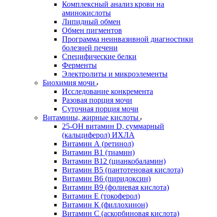
Комплексный анализ крови на
аминокислоты
Липидный обмен
Обмен пигментов
Программа неинвазивной диагностики
болезней печени
Специфические белки
Ферменты
Электролиты и микроэлементы
Биохимия мочи
Исследование конкремента
Разовая порция мочи
Суточная порция мочи
Витамины, жирные кислоты
25-OH витамин D, суммарный
(кальциферол) ИХЛА
Витамин А (ретинол)
Витамин В1 (тиамин)
Витамин В12 (цианкобаламин)
Витамин В5 (пантотеновая кислота)
Витамин В6 (пиридоксин)
Витамин В9 (фолиевая кислота)
Витамин Е (токоферол)
Витамин К (филлохинон)
Витамин С (аскорбиновая кислота)