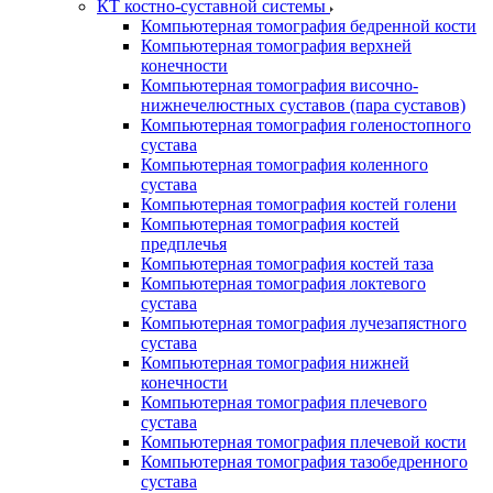
КТ костно-суставной системы
Компьютерная томография бедренной кости
Компьютерная томография верхней
конечности
Компьютерная томография височно-
нижнечелюстных суставов (пара суставов)
Компьютерная томография голеностопного
сустава
Компьютерная томография коленного
сустава
Компьютерная томография костей голени
Компьютерная томография костей
предплечья
Компьютерная томография костей таза
Компьютерная томография локтевого
сустава
Компьютерная томография лучезапястного
сустава
Компьютерная томография нижней
конечности
Компьютерная томография плечевого
сустава
Компьютерная томография плечевой кости
Компьютерная томография тазобедренного
сустава