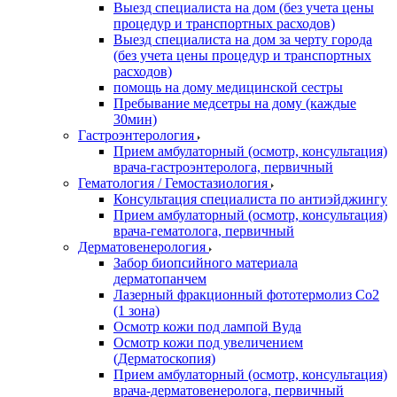
Выезд специалиста на дом (без учета цены
процедур и транспортных расходов)
Выезд специалиста на дом за черту города
(без учета цены процедур и транспортных
расходов)
помощь на дому медицинской сестры
Пребывание медсетры на дому (каждые
30мин)
Гастроэнтерология
Прием амбулаторный (осмотр, консультация)
врача-гастроэнтеролога, первичный
Гематология / Гемостазиология
Консультация специалиста по антиэйджингу
Прием амбулаторный (осмотр, консультация)
врача-гематолога, первичный
Дерматовенерология
Забор биопсийного материала
дерматопанчем
Лазерный фракционный фототермолиз Со2
(1 зона)
Осмотр кожи под лампой Вуда
Осмотр кожи под увеличением
(Дерматоскопия)
Прием амбулаторный (осмотр, консультация)
врача-дерматовенеролога, первичный