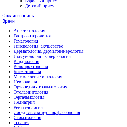
Взрослый прием
Детский прием
Онлайн-запись
Врачи
Анестезиология
Гастроэнтерология
Гематология
Гинекология, акушерство
Дерматология, дерматовенерология
Иммунология - аллергология
Кардиология
Колопроктология
Косметология
Маммология / онкология
Неврология
Ортопедия - травматология
Отоларингология
Офтальмология
Педиатрия
Рентгенология
Сосудистая хирургия, флебология
Стоматология
Терапия