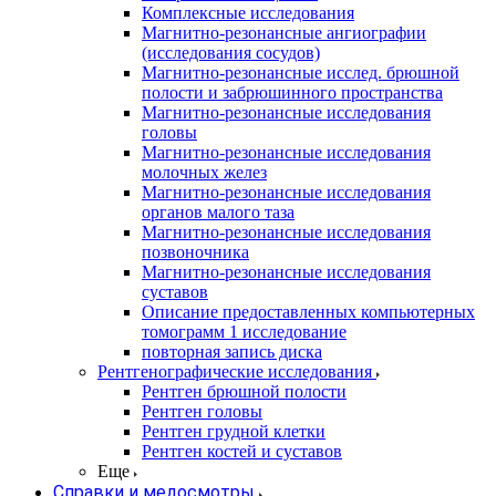
Комплексные исследования
Магнитно-резонансные ангиографии
(исследования сосудов)
Магнитно-резонансные исслед. брюшной
полости и забрюшинного пространства
Магнитно-резонансные исследования
головы
Магнитно-резонансные исследования
молочных желез
Магнитно-резонансные исследования
органов малого таза
Магнитно-резонансные исследования
позвоночника
Магнитно-резонансные исследования
суставов
Описание предоставленных компьютерных
томограмм 1 исследование
повторная запись диска
Рентгенографические исследования
Рентген брюшной полости
Рентген головы
Рентген грудной клетки
Рентген костей и суставов
Еще
Справки и медосмотры