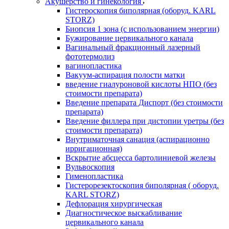
Акушерство и гинекология
Гистероскопия биполярная (оборуд. KARL
STORZ)
Биопсия 1 зона (с использованием энергии)
Бужирование цервикального канала
Вагинальный фракционный лазерный
фототермолиз
вагинопластика
Вакуум-аспирация полости матки
введение гиалуроновой кислоты НПО (без
стоимости препарата)
Введение препарата Диспорт (без стоимости
препарата)
Введение филлера при дистопии уретры (без
стоимости препарата)
Внутриматочная санация (аспирационно
ирригационная)
Вскрытие абсцесса бартолиниевой железы
Вульвоскопия
Гименопластика
Гистерорезектоскопия биполярная ( оборуд.
KARL STORZ)
Дефлорация хирургическая
Диагностическое выскабливание
цервикального канала