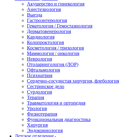
Акушерство и гинекология
Анестезиология
Выезда
Гастроэнтерология
Гематология / Гемостазиология
Дерматовенерология
Кардиология
Колопроктология
Косметология / трихология
Маммология / онкология
Неврология
Отоларингология (ЛОР)
Офтальмология
Психиатрия
Сердечно-сосудистая хирургия, флебология
Сестринское дело
Сурдология
Терапия
Травматология и ортопедия
Урология
Физиотерапия
Функциональная диагностика
Хирургия
Эндокринология
Детское отделение