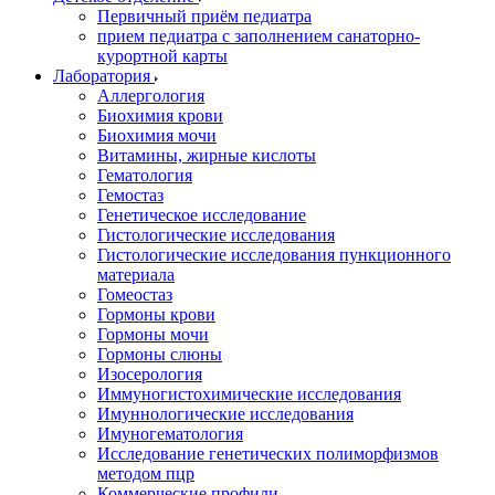
Первичный приём педиатра
прием педиатра с заполнением санаторно-
курортной карты
Лаборатория
Аллергология
Биохимия крови
Биохимия мочи
Витамины, жирные кислоты
Гематология
Гемостаз
Генетическое исследование
Гистологические исследования
Гистологические исследования пункционного
материала
Гомеостаз
Гормоны крови
Гормоны мочи
Гормоны слюны
Изосерология
Иммуногистохимические исследования
Имуннологические исследования
Имуногематология
Исследование генетических полиморфизмов
методом пцр
Коммерческие профили