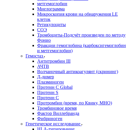
метгемоглобин
Миелограмма
Микроскопия крови на обнаружения LE
клеток
Ретикулоциты
СОЭ
Тромбоциты-Подсчёт произведен по методу
Фонио
Фракции гемоглобина (карбоксигемоглобин
и метгемоглобин)
Гемостаз
Антитромбин III
АЧТВ
Волчаночный антикоагулянт (скрининг)
Д-димер
Плазминоген
Протеин C Global
Протеин S
Протеин С
Протромбин (время, по Квику, МНО)
Тромбиновое время
Фактор Виллебранда
Фибриноген
Генетическое исследование
HLA-типирование