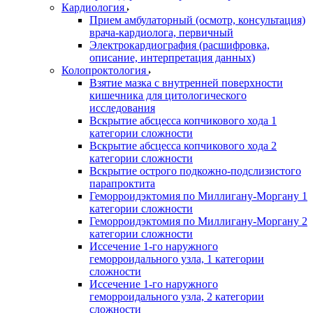
Кардиология
Прием амбулаторный (осмотр, консультация)
врача-кардиолога, первичный
Электрокардиография (расшифровка,
описание, интерпретация данных)
Колопроктология
Взятие мазка с внутренней поверхности
кишечника для цитологического
исследования
Вскрытие абсцесса копчикового хода 1
категории сложности
Вскрытие абсцесса копчикового хода 2
категории сложности
Вскрытие острого подкожно-подслизистого
парапроктита
Геморроидэктомия по Миллигану-Моргану 1
категории сложности
Геморроидэктомия по Миллигану-Моргану 2
категории сложности
Иссечение 1-го наружного
геморроидального узла, 1 категории
сложности
Иссечение 1-го наружного
геморроидального узла, 2 категории
сложности