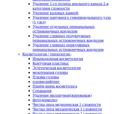
Удаление 1-го полипа анального канала 2-я
категория сложности
Удаление каловых камней
Удаление наружного геморроидального узла
(1 узел)
Удаление отдельных перианальных
остроконечных кондилом
Удаление сливных полукружных
перианальных остроконечных кондилом
Удаление сливных циркулярных
перианальных остроконечных кондилом
Косметология / трихология
Иньекционная косметология
Контурная пластика:
Эстетическая косметология
мезотерапия головы
Плазма головы
плазмолифтинг
Приём врача косметолога
Сепарация
Удаление миллиумов(жировиков)
фотодермолиз
Чистка лица медицинская 1 сложности
Чистка лица механическая 1 сложности
Чистка лица механическая 2 сложности