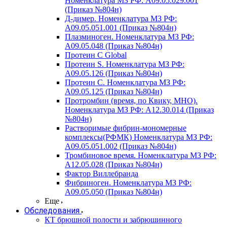
Номенклатура МЗ РФ: A09.05.029.001
(Приказ №804н)
Д-димер. Номенклатура МЗ РФ:
A09.05.051.001 (Приказ №804н)
Плазминоген. Номенклатура МЗ РФ:
A09.05.048 (Приказ №804н)
Протеин C Global
Протеин S. Номенклатура МЗ РФ:
A09.05.126 (Приказ №804н)
Протеин С. Номенклатура МЗ РФ:
A09.05.125 (Приказ №804н)
Протромбин (время, по Квику, МНО).
Номенклатура МЗ РФ: A12.30.014 (Приказ
№804н)
Растворимые фибрин-мономерные
комплексы(РФМК) Номенклатура МЗ РФ:
A09.05.051.002 (Приказ №804н)
Тромбиновое время. Номенклатура МЗ РФ:
A12.05.028 (Приказ №804н)
Фактор Виллебранда
Фибриноген. Номенклатура МЗ РФ:
A09.05.050 (Приказ №804н)
Еще
Обследования
КТ брюшной полости и забрюшинного