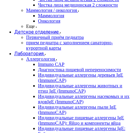
Чистка лица медицинская 2 сложности
Маммология / онкология
Маммология
Онкология
Еще
Детское отделение
Первичный приём педиатра
прием педиатра с заполнением санаторно-
курортной карты
Лаборатория
Аллергология
Immuno CAP
Диагностика пищевой непереносимости
Индивидуальные аллергены деревьев IgE
(ImmunoCAP)
Индивидуальные аллергены животных и
птиц IgE (ImmunoCAP)
Индивидуальные аллергены насекомых и их
ядовIgE (ImmunoCAP)
Индивидуальные аллергены пыли IgE
(ImmunoCAP)
Индивидуальные пищевые аллергены IgE
(ImmunoCAP): Яйцо и компоненты яйца
Индивидуальные пищевые аллергены IgE: