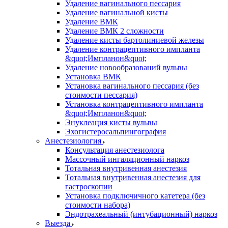
Удаление вагинального пессария
Удаление вагинальной кисты
Удаление ВМК
Удаление ВМК 2 сложности
Удаление кисты бартолиниевой железы
Удаление контрацептивного импланта
&quot;Импланон&quot;
Удаление новообразований вульвы
Установка ВМК
Установка вагинального пессария (без
стоимости пессария)
Установка контрацептивного импланта
&quot;Импланон&quot;
Энуклеация кисты вульвы
Эхогистеросальпингография
Анестезиология
Консультация анестезиолога
Массочный ингаляционный наркоз
Тотальная внутривенная анестезия
Тотальная внутривенная анестезия для
гастроскопии
Установка подключичного катетера (без
стоимости набора)
Эндотрахеальный (интубационный) наркоз
Выезда