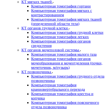
КТ мягких тканей
Компьютерная томография гортани
Компьютерная томография мягких с
контрастированием
Компьютерная томография мягких тканей
(определенной области тела)
КТ органов грудной клетки
Компьютерная томография грудной клетки
Компьютерная томография легких
Компьютерная томография органов
средостения
КТ органов мочеполовой системы
Компьютерная томография малого таза
Компьютерная томография органов
мочеобразования и мочеотделения (почки,
мочеточник, м/пузырь)
КТ позвоночника
Компьютерная томография грудного отдела
позвоночника
Компьютерная томография
краниовертебрального перехода
Компьютерная томография крестца и
копчика
Компьютерная томография поясничного
отдела позвоночника