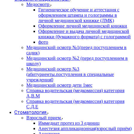
Медосмотр
Гигиеническое обучение и аттестация с
оформлением штампа и голограммы в
личной медицинской книжке (ЛМК)
Оформление личной медицинской книжки
Оформление и выдача личной медицинской
книжки (бумажного формата) с голограммой
фото
Медицинский осмотр №1(перед поступлением в
садик)
Медицинский осмотр №2 (перед поступлением в
школу)
Медицинский осмотр №3
(абитуриенты.поступления в специальные
учреждения0
Медицинский осмотр дети 1мес
Справка водительская (медкомиссия) категория
А,В.М
Справка водительская (медкомиссия) категория
С,Д,Е
Стоматология
Взрослый прием
Иммедиат протез из 3 единиц
Анестезия аппликационная(взрослый приём)
Анестезия