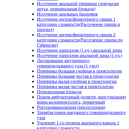
Иссечение анальной трещины (девульсия
ануса, перианальная блокада)
Иссечение анальных бахромок
Иссечение интрасфинктерного свища 1
категории сложности(Рассечение свища в
просвет)
Иссечение интрасфинктерного свища 2
категории сложности(Рассечение свища по
Габриелю)
Иссечение папиллом (1 ед.) анальной зоны
Иссечение папиллом анальной зоны (1 ед.)
Лигирование внутреннего
геморроидального узла (1 узел)
Перевязка большая гнойная в проктологии
Перевязка большая чистая в проктологии
Перевязка малая гнойная в проктологии
Перевязка малая чистая в проктологии
Перианальная блокада
Прием амбулаторный (осмотр, консультация)
врача-колопроктолога, первичный
Ректороманоскопия (ректоспопия)
Тромбэктомия наружного геморроидального
узла
Удаление 1-го полипа анального канала 1
категории сложности