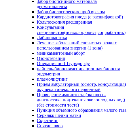
Забор биопсийного материала
дерматопанчем
Забор биологических проб врачом
Кардиотокография плода (с расшифровкой)
Кольпоскопия расширенная
Консультация
специалистов(психолог,юрист,соц.работник)
Лабиопластика
Лечение заболеваний слизистых, кожи с
использованием энергии (1 зона)
медикаментозный аборт
Озонотерапия
Операция по Штурмдорфу
пайпель-биопсия/аспирационная биопсия
эндометрия
плазмолифтинг
Прием амбулаторный (осмотр, консультация)
акушера-гинеколога первичный
Проведение амниотеста (экспресс-
диагностика подтекания околоплодных вод)
(без стоимости теста)
Пункция объемного образования малого таза
Серкляж шейки матки
Скретчинг
Снятие швов