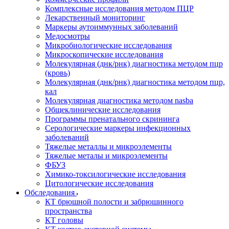
Комплексные исследования методом ПЦР
Лекарственный мониторинг
Маркеры аутоиммунных заболеваний
Медосмотры
Микробиологические исследования
Микроскопические исследования
Молекулярная (днк/рнк) диагностика методом пцр
(кровь)
Молекулярная (днк/рнк) диагностика методом пцр,
кал
Молекулярная диагностика методом nasba
Общеклинические исследования
Программы пренатального скрининга
Серологические маркеры инфекционных
заболеваний
Тяжелые металлы и микроэлементы
Тяжелые металы и микроэлементы
ФБУЗ
Химико-токсилогические исследования
Цитологические исследования
Обследования
КТ брюшной полости и забрюшинного
пространства
КТ головы