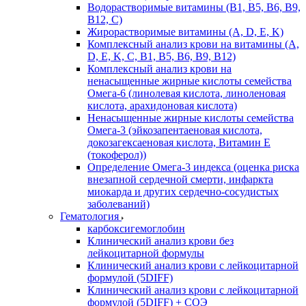
Водорастворимые витамины (B1, B5, B6, В9,
В12, С)
Жирорастворимые витамины (A, D, E, K)
Комплексный анализ крови на витамины (A,
D, E, K, C, B1, B5, B6, В9, B12)
Комплексный анализ крови на
ненасыщенные жирные кислоты семейства
Омега-6 (линолевая кислота, линоленовая
кислота, арахидоновая кислота)
Ненасыщенные жирные кислоты семейства
Омега-3 (эйкозапентаеновая кислота,
докозагексаеновая кислота, Витамин E
(токоферол))
Определение Омега-3 индекса (оценка риска
внезапной сердечной смерти, инфаркта
миокарда и других сердечно-сосудистых
заболеваний)
Гематология
карбоксигемоглобин
Клинический анализ крови без
лейкоцитарной формулы
Клинический анализ крови с лейкоцитарной
формулой (5DIFF)
Клинический анализ крови с лейкоцитарной
формулой (5DIFF) + СОЭ