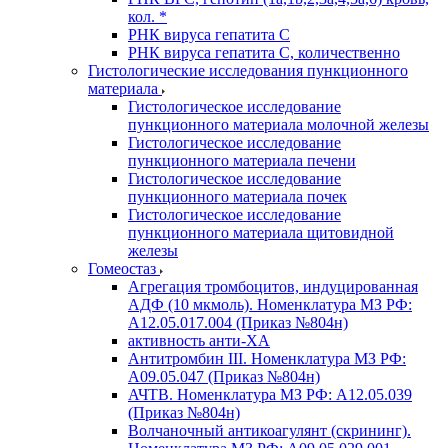
кол. *
РНК вируса гепатита C
РНК вируса гепатита C, количественно
Гистологические исследования пункционного
материала
Гистологическое исследование
пункционного материала молочной железы
Гистологическое исследование
пункционного материала печени
Гистологическое исследование
пункционного материала почек
Гистологическое исследование
пункционного материала щитовидной
железы
Гомеостаз
Агрегация тромбоцитов, индуцированная
АДФ (10 мкмоль). Номенклатура МЗ РФ:
A12.05.017.004 (Приказ №804н)
активность анти-ХА
Антитромбин III. Номенклатура МЗ РФ:
A09.05.047 (Приказ №804н)
АЧТВ. Номенклатура МЗ РФ: A12.05.039
(Приказ №804н)
Волчаночный антикоагулянт (скрининг).