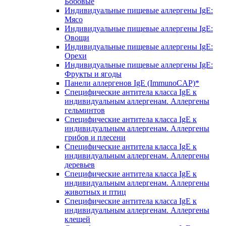
Бобовые
Индивидуальные пищевые аллергены IgE:
Мясо
Индивидуальные пищевые аллергены IgE:
Овощи
Индивидуальные пищевые аллергены IgE:
Орехи
Индивидуальные пищевые аллергены IgE:
Фрукты и ягоды
Панели аллергенов IgE (ImmunoCAP)*
Специфические антитела класса IgE к
индивидуальным аллергенам. Аллергены
гельминтов
Специфические антитела класса IgE к
индивидуальным аллергенам. Аллергены
грибов и плесени
Специфические антитела класса IgE к
индивидуальным аллергенам. Аллергены
деревьев
Специфические антитела класса IgE к
индивидуальным аллергенам. Аллергены
животных и птиц
Специфические антитела класса IgE к
индивидуальным аллергенам. Аллергены
клещей