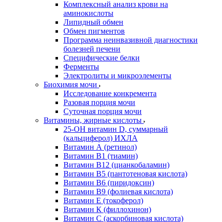
Комплексный анализ крови на
аминокислоты
Липидный обмен
Обмен пигментов
Программа неинвазивной диагностики
болезней печени
Специфические белки
Ферменты
Электролиты и микроэлементы
Биохимия мочи
Исследование конкремента
Разовая порция мочи
Суточная порция мочи
Витамины, жирные кислоты
25-OH витамин D, суммарный
(кальциферол) ИХЛА
Витамин А (ретинол)
Витамин В1 (тиамин)
Витамин В12 (цианкобаламин)
Витамин В5 (пантотеновая кислота)
Витамин В6 (пиридоксин)
Витамин В9 (фолиевая кислота)
Витамин Е (токоферол)
Витамин К (филлохинон)
Витамин С (аскорбиновая кислота)