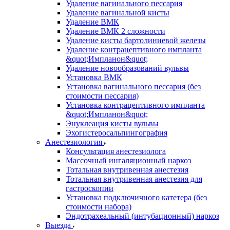
Удаление вагинального пессария
Удаление вагинальной кисты
Удаление ВМК
Удаление ВМК 2 сложности
Удаление кисты бартолиниевой железы
Удаление контрацептивного импланта
&quot;Импланон&quot;
Удаление новообразований вульвы
Установка ВМК
Установка вагинального пессария (без
стоимости пессария)
Установка контрацептивного импланта
&quot;Импланон&quot;
Энуклеация кисты вульвы
Эхогистеросальпингография
Анестезиология
Консультация анестезиолога
Массочный ингаляционный наркоз
Тотальная внутривенная анестезия
Тотальная внутривенная анестезия для
гастроскопии
Установка подключичного катетера (без
стоимости набора)
Эндотрахеальный (интубационный) наркоз
Выезда