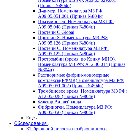
Номенклатура МЗ РФ: A09.05.029.001
(Приказ №804н)
Д-димер. Номенклатура МЗ РФ:
A09.05.051.001 (Приказ №804н)
Плазминоген. Номенклатура МЗ РФ:
A09.05.048 (Приказ №804н)
Протеин C Global
Протеин S. Номенклатура МЗ РФ:
A09.05.126 (Приказ №804н)
Протеин С. Номенклатура МЗ РФ:
A09.05.125 (Приказ №804н)
Протромбин (время, по Квику, МНО).
Номенклатура МЗ РФ: A12.30.014 (Приказ
№804н)
Растворимые фибрин-мономерные
комплексы(РФМК) Номенклатура МЗ РФ:
A09.05.051.002 (Приказ №804н)
Тромбиновое время. Номенклатура МЗ РФ:
A12.05.028 (Приказ №804н)
Фактор Виллебранда
Фибриноген. Номенклатура МЗ РФ:
A09.05.050 (Приказ №804н)
Еще
Обследования
КТ брюшной полости и забрюшинного