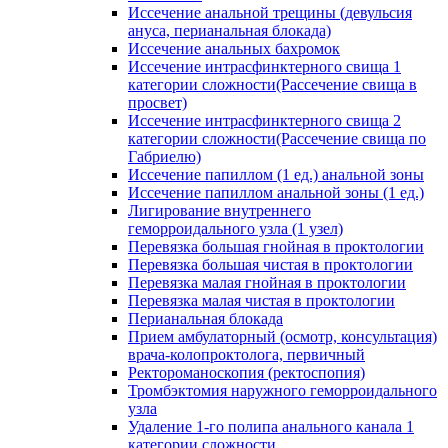
Иссечение анальной трещины (девульсия
ануса, перианальная блокада)
Иссечение анальных бахромок
Иссечение интрасфинктерного свища 1
категории сложности(Рассечение свища в
просвет)
Иссечение интрасфинктерного свища 2
категории сложности(Рассечение свища по
Габриелю)
Иссечение папиллом (1 ед.) анальной зоны
Иссечение папиллом анальной зоны (1 ед.)
Лигирование внутреннего
геморроидального узла (1 узел)
Перевязка большая гнойная в проктологии
Перевязка большая чистая в проктологии
Перевязка малая гнойная в проктологии
Перевязка малая чистая в проктологии
Перианальная блокада
Прием амбулаторный (осмотр, консультация)
врача-колопроктолога, первичный
Ректороманоскопия (ректоспопия)
Тромбэктомия наружного геморроидального
узла
Удаление 1-го полипа анального канала 1
категории сложности