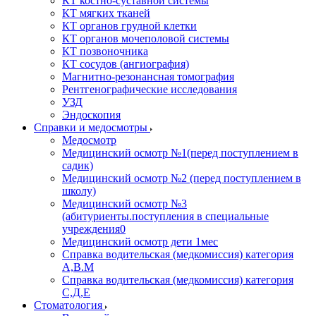
КТ костно-суставной системы
КТ мягких тканей
КТ органов грудной клетки
КТ органов мочеполовой системы
КТ позвоночника
КТ сосудов (ангиография)
Магнитно-резонансная томография
Рентгенографические исследования
УЗД
Эндоскопия
Справки и медосмотры
Медосмотр
Медицинский осмотр №1(перед поступлением в
садик)
Медицинский осмотр №2 (перед поступлением в
школу)
Медицинский осмотр №3
(абитуриенты.поступления в специальные
учреждения0
Медицинский осмотр дети 1мес
Справка водительская (медкомиссия) категория
А,В.М
Справка водительская (медкомиссия) категория
С,Д,Е
Стоматология