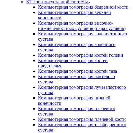
КТ костно-суставной системы
Компьютерная томография бедренной кости
Компьютерная томография верхней
конечности
Компьютерная томография височно-
нижнечелюстных суставов (пара суставов)
Компьютерная томография голеностопного
сустава
Компьютерная томография коленного
сустава
Компьютерная томография костей голени
Компьютерная томография костей
предплечья
Компьютерная томография костей таза
Компьютерная томография локтевого
сустава
Компьютерная томография лучезапястного
сустава
Компьютерная томография нижней
конечности
Компьютерная томография плечевого
сустава
Компьютерная томография плечевой кости
Компьютерная томография тазобедренного
сустава