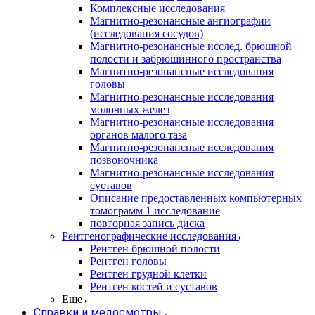
Комплексные исследования
Магнитно-резонансные ангиографии
(исследования сосудов)
Магнитно-резонансные исслед. брюшной
полости и забрюшинного пространства
Магнитно-резонансные исследования
головы
Магнитно-резонансные исследования
молочных желез
Магнитно-резонансные исследования
органов малого таза
Магнитно-резонансные исследования
позвоночника
Магнитно-резонансные исследования
суставов
Описание предоставленных компьютерных
томограмм 1 исследование
повторная запись диска
Рентгенографические исследования
Рентген брюшной полости
Рентген головы
Рентген грудной клетки
Рентген костей и суставов
Еще
Справки и медосмотры