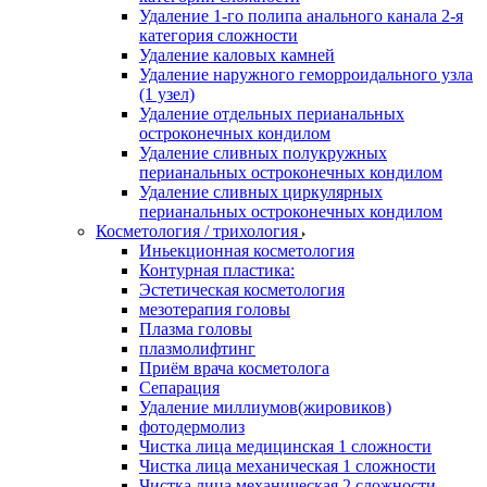
Удаление 1-го полипа анального канала 2-я
категория сложности
Удаление каловых камней
Удаление наружного геморроидального узла
(1 узел)
Удаление отдельных перианальных
остроконечных кондилом
Удаление сливных полукружных
перианальных остроконечных кондилом
Удаление сливных циркулярных
перианальных остроконечных кондилом
Косметология / трихология
Иньекционная косметология
Контурная пластика:
Эстетическая косметология
мезотерапия головы
Плазма головы
плазмолифтинг
Приём врача косметолога
Сепарация
Удаление миллиумов(жировиков)
фотодермолиз
Чистка лица медицинская 1 сложности
Чистка лица механическая 1 сложности
Чистка лица механическая 2 сложности