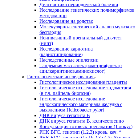
Диагностика периодической болезни
Исследование генетических полиморфизмов
методом пцр
Исследование на родство
Молекулярно-генетический анализ мужского
бесплодия
Неинвазивный пренатальный днк-тест
(нипт)
Исследование кариотипа
(кариотипирование)
Наследственные эпилепсии
Тандемная масс-спектрометрия(спектр
ацилкарнитинов,аминокислот)
Гистологические исследования
Гистологическое исследование плаценты
Гистологическое исследование эндометрия
(в т.ч. пайпель-биопсия)
Гистологическое исследование
эндоскопического материала желудка с
выявлением Helicobacter pylori
ДНК вируса гепатита B
ДНК вируса гепатита B, количественно
Консультация готовых препаратов (1 локус)
РНК ВГC, генотип (1,2,3) кровь, кач. *
РНК ВГC, генотип (1a,1b,2,3a,4,5a,6) кровь,