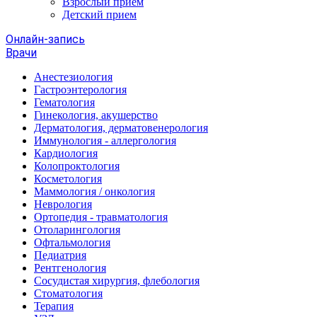
Взрослый прием
Детский прием
Онлайн-запись
Врачи
Анестезиология
Гастроэнтерология
Гематология
Гинекология, акушерство
Дерматология, дерматовенерология
Иммунология - аллергология
Кардиология
Колопроктология
Косметология
Маммология / онкология
Неврология
Ортопедия - травматология
Отоларингология
Офтальмология
Педиатрия
Рентгенология
Сосудистая хирургия, флебология
Стоматология
Терапия