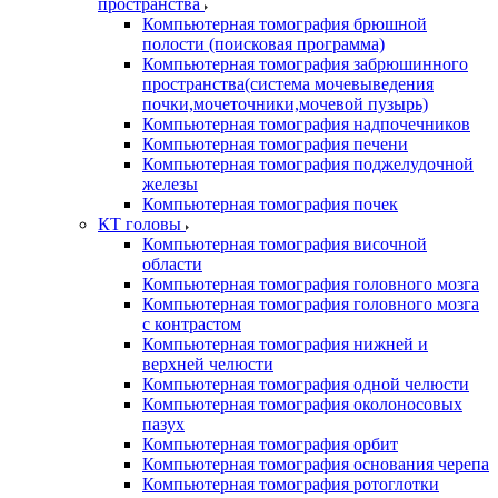
пространства
Компьютерная томография брюшной
полости (поисковая программа)
Компьютерная томография забрюшинного
пространства(система мочевыведения
почки,мочеточники,мочевой пузырь)
Компьютерная томография надпочечников
Компьютерная томография печени
Компьютерная томография поджелудочной
железы
Компьютерная томография почек
КТ головы
Компьютерная томография височной
области
Компьютерная томография головного мозга
Компьютерная томография головного мозга
с контрастом
Компьютерная томография нижней и
верхней челюсти
Компьютерная томография одной челюсти
Компьютерная томография околоносовых
пазух
Компьютерная томография орбит
Компьютерная томография основания черепа
Компьютерная томография ротоглотки