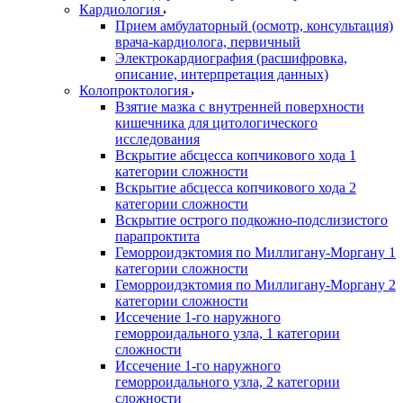
Кардиология
Прием амбулаторный (осмотр, консультация)
врача-кардиолога, первичный
Электрокардиография (расшифровка,
описание, интерпретация данных)
Колопроктология
Взятие мазка с внутренней поверхности
кишечника для цитологического
исследования
Вскрытие абсцесса копчикового хода 1
категории сложности
Вскрытие абсцесса копчикового хода 2
категории сложности
Вскрытие острого подкожно-подслизистого
парапроктита
Геморроидэктомия по Миллигану-Моргану 1
категории сложности
Геморроидэктомия по Миллигану-Моргану 2
категории сложности
Иссечение 1-го наружного
геморроидального узла, 1 категории
сложности
Иссечение 1-го наружного
геморроидального узла, 2 категории
сложности