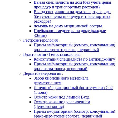
Выезд специалиста на дом (без учета цены
процедур и транспортных расходов)
Выезд специалиста на дом за черту города
(без учета цены процедур и транспортных
расходов)
помощь на дому медицинской сестры
Пребывание медсетры на дому (каждые
30мин)
Гастроэнтерология
Прием амбулаторный (осмотр, консультация)
врача-гастроэнтеролога, первичный
Гематология / Гемостазиология
Консультация специалиста по антиэйджингу
Прием амбулаторный (осмотр, консультация)
врача-гематолога, первичный
Дерматовенерология
Забор биопсийного материала
дерматопанчем
Лазерный фракционный фототермолиз Со2
(1 зона)
Осмотр кожи под лампой Вуда
Осмотр кожи под увеличением
(Дерматоскопия)
Прием амбулаторный (осмотр, консультация)
врача-дерматовенеролога, первичный