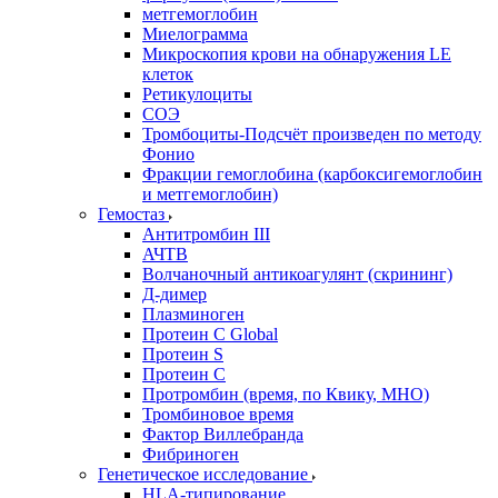
метгемоглобин
Миелограмма
Микроскопия крови на обнаружения LE
клеток
Ретикулоциты
СОЭ
Тромбоциты-Подсчёт произведен по методу
Фонио
Фракции гемоглобина (карбоксигемоглобин
и метгемоглобин)
Гемостаз
Антитромбин III
АЧТВ
Волчаночный антикоагулянт (скрининг)
Д-димер
Плазминоген
Протеин C Global
Протеин S
Протеин С
Протромбин (время, по Квику, МНО)
Тромбиновое время
Фактор Виллебранда
Фибриноген
Генетическое исследование
HLA-типирование