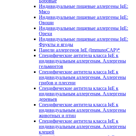
Бобовые
Индивидуальные пищевые аллергены IgE:
Мясо
Индивидуальные пищевые аллергены IgE:
Овощи
Индивидуальные пищевые аллергены IgE:
Орехи
Индивидуальные пищевые аллергены IgE:
Фрукты и ягоды
Панели аллергенов IgE (ImmunoCAP)*
Специфические антитела класса IgE к
индивидуальным аллергенам. Аллергены
гельминтов
Специфические антитела класса IgE к
индивидуальным аллергенам. Аллергены
грибов и плесени
Специфические антитела класса IgE к
индивидуальным аллергенам. Аллергены
деревьев
Специфические антитела класса IgE к
индивидуальным аллергенам. Аллергены
животных и птиц
Специфические антитела класса IgE к
индивидуальным аллергенам. Аллергены
клещей