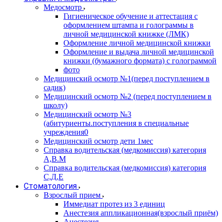
Медосмотр
Гигиеническое обучение и аттестация с
оформлением штампа и голограммы в
личной медицинской книжке (ЛМК)
Оформление личной медицинской книжки
Оформление и выдача личной медицинской
книжки (бумажного формата) с голограммой
фото
Медицинский осмотр №1(перед поступлением в
садик)
Медицинский осмотр №2 (перед поступлением в
школу)
Медицинский осмотр №3
(абитуриенты.поступления в специальные
учреждения0
Медицинский осмотр дети 1мес
Справка водительская (медкомиссия) категория
А,В.М
Справка водительская (медкомиссия) категория
С,Д,Е
Стоматология
Взрослый прием
Иммедиат протез из 3 единиц
Анестезия аппликационная(взрослый приём)
Анестезия