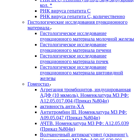
кол. *
РНК вируса гепатита C
РНК вируса гепатита C, количественно
Гистологические исследования пункционного
материала
Гистологическое исследование
пункционного материала молочной железы
Гистологическое исследование
пункционного материала печени
Гистологическое исследование
пункционного материала почек
Гистологическое исследование
пункционного материала щитовидной
железы
Гомеостаз
Агрегация тромбоцитов, индуцированная
АДФ (10 мкмоль). Номенклатура МЗ РФ:
A12.05.017.004 (Приказ №804н)
активность анти-ХА
Антитромбин III. Номенклатура МЗ РФ:
A09.05.047 (Приказ №804н)
АЧТВ. Номенклатура МЗ РФ: A12.05.039
(Приказ №804н)
Волчаночный антикоагулянт (скрининг).