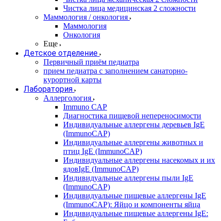
Чистка лица медицинская 2 сложности
Маммология / онкология
Маммология
Онкология
Еще
Детское отделение
Первичный приём педиатра
прием педиатра с заполнением санаторно-
курортной карты
Лаборатория
Аллергология
Immuno CAP
Диагностика пищевой непереносимости
Индивидуальные аллергены деревьев IgE
(ImmunoCAP)
Индивидуальные аллергены животных и
птиц IgE (ImmunoCAP)
Индивидуальные аллергены насекомых и их
ядовIgE (ImmunoCAP)
Индивидуальные аллергены пыли IgE
(ImmunoCAP)
Индивидуальные пищевые аллергены IgE
(ImmunoCAP): Яйцо и компоненты яйца
Индивидуальные пищевые аллергены IgE: