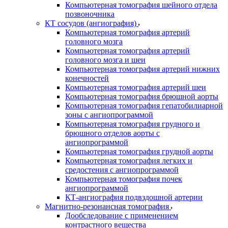
Компьютерная томография шейного отдела
позвоночника
КТ сосудов (ангиография)
Компьютерная томография артерий
головного мозга
Компьютерная томография артерий
головного мозга и шеи
Компьютерная томография артерий нижних
конечностей
Компьютерная томография артерий шеи
Компьютерная томография брюшной аорты
Компьютерная томография гепатобилиарной
зоны с ангиопрограммой
Компьютерная томография грудного и
брюшного отделов аорты с
ангиопрограммой
Компьютерная томография грудной аорты
Компьютерная томография легких и
средостения с ангиопрограммой
Компьютерная томография почек
ангиопрограммой
КТ-ангиография подвздошной артерии
Магнитно-резонансная томография
Дообследование с применением
контрастного вещества