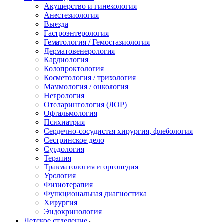
Акушерство и гинекология
Анестезиология
Выезда
Гастроэнтерология
Гематология / Гемостазиология
Дерматовенерология
Кардиология
Колопроктология
Косметология / трихология
Маммология / онкология
Неврология
Отоларингология (ЛОР)
Офтальмология
Психиатрия
Сердечно-сосудистая хирургия, флебология
Сестринское дело
Сурдология
Терапия
Травматология и ортопедия
Урология
Физиотерапия
Функциональная диагностика
Хирургия
Эндокринология
Детское отделение