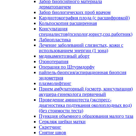
Забор биопсийного материала
дерматопанчем
Забор биологических проб врачом
Кардиотокография плода (с расшифровкой)
Кольпоскопия расширенная
Консультация
специалистов(психолог,юрист,соц.работник)
Лабиопластика
Лечение заболеваний слизистых, кожи с
использованием энергии (1 зона)
медикаментозный аборт
Озонотерапия
Операция по Штурмдорфу
пайпель-биопсия/аспирационная биопсия
эндометрия
плазмолифтинг
Прием амбулаторный (осмотр, консультация)
акушера-гинеколога первичный
Проведение амниотеста (экспресс-
диагностика подтекания околоплодных вод)
(без стоимости теста)
Пункция объемного образования малого таза
Серкляж шейки матки
Скретчинг
Снятие швов