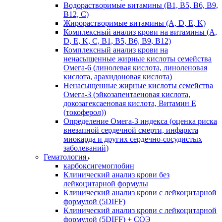
Водорастворимые витамины (B1, B5, B6, В9,
В12, С)
Жирорастворимые витамины (A, D, E, K)
Комплексный анализ крови на витамины (A,
D, E, K, C, B1, B5, B6, В9, B12)
Комплексный анализ крови на
ненасыщенные жирные кислоты семейства
Омега-6 (линолевая кислота, линоленовая
кислота, арахидоновая кислота)
Ненасыщенные жирные кислоты семейства
Омега-3 (эйкозапентаеновая кислота,
докозагексаеновая кислота, Витамин E
(токоферол))
Определение Омега-3 индекса (оценка риска
внезапной сердечной смерти, инфаркта
миокарда и других сердечно-сосудистых
заболеваний)
Гематология
карбоксигемоглобин
Клинический анализ крови без
лейкоцитарной формулы
Клинический анализ крови с лейкоцитарной
формулой (5DIFF)
Клинический анализ крови с лейкоцитарной
формулой (5DIFF) + СОЭ