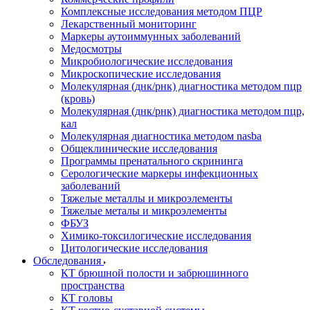
Комплексные исследования методом ПЦР
Лекарственный мониторинг
Маркеры аутоиммунных заболеваний
Медосмотры
Микробиологические исследования
Микроскопические исследования
Молекулярная (днк/рнк) диагностика методом пцр
(кровь)
Молекулярная (днк/рнк) диагностика методом пцр,
кал
Молекулярная диагностика методом nasba
Общеклинические исследования
Программы пренатального скрининга
Серологические маркеры инфекционных
заболеваний
Тяжелые металлы и микроэлементы
Тяжелые металы и микроэлементы
ФБУЗ
Химико-токсилогические исследования
Цитологические исследования
Обследования
КТ брюшной полости и забрюшинного
пространства
КТ головы