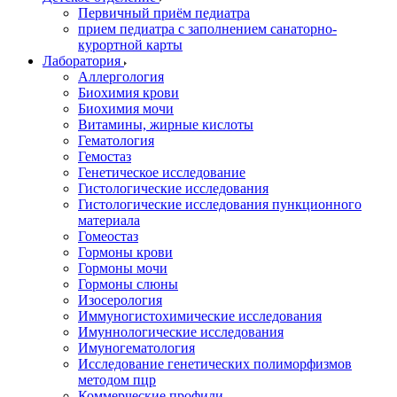
Первичный приём педиатра
прием педиатра с заполнением санаторно-
курортной карты
Лаборатория
Аллергология
Биохимия крови
Биохимия мочи
Витамины, жирные кислоты
Гематология
Гемостаз
Генетическое исследование
Гистологические исследования
Гистологические исследования пункционного
материала
Гомеостаз
Гормоны крови
Гормоны мочи
Гормоны слюны
Изосерология
Иммуногистохимические исследования
Имуннологические исследования
Имуногематология
Исследование генетических полиморфизмов
методом пцр
Коммерческие профили