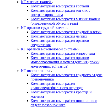
КТ мягких тканей
Компьютерная томография гортани
Компьютерная томография мягких с
контрастированием
Компьютерная томография мягких тканей
(определенной области тела)
КТ органов грудной клетки
Компьютерная томография грудной клетки
Компьютерная томография легких
Компьютерная томография органов
средостения
КТ органов мочеполовой системы
Компьютерная томография малого таза
Компьютерная томография органов
мочеобразования и мочеотделения (почки,
мочеточник, м/пузырь)
КТ позвоночника
Компьютерная томография грудного отдела
позвоночника
Компьютерная томография
краниовертебрального перехода
Компьютерная томография крестца и
копчика
Компьютерная томография поясничного
отдела позвоночника