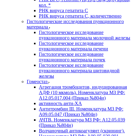
кол. *
РНК вируса гепатита C
РНК вируса гепатита C, количественно
Гистологические исследования пункционного
материала
Гистологическое исследование
пункционного материала молочной железы
Гистологическое исследование
пункционного материала печени
Гистологическое исследование
пункционного материала почек
Гистологическое исследование
пункционного материала щитовидной
железы
Гомеостаз
Агрегация тромбоцитов, индуцированная
АДФ (10 мкмоль). Номенклатура МЗ РФ:
A12.05.017.004 (Приказ №804н)
активность анти-ХА
Антитромбин III. Номенклатура МЗ РФ:
A09.05.047 (Приказ №804н)
АЧТВ. Номенклатура МЗ РФ: A12.05.039
(Приказ №804н)
Волчаночный антикоагулянт (скрининг).