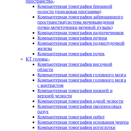
пространства
Компьютерная томография брюшной
полости (поисковая программа)
Компьютерная томография забрюшинного
пространства(система мочевыведения
почки,мочеточники,мочевой пузырь)
Компьютерная томография надпочечников
Компьютерная томография печени
Компьютерная томография поджелудочной
железы
Компьютерная томография почек
КТ головы
Компьютерная томография височной
области
Компьютерная томография головного мозга
Компьютерная томография головного мозга
с контрастом
Компьютерная томография нижней и
верхней челюсти
Компьютерная томография одной челюсти
Компьютерная томография околоносовых
пазух
Компьютерная томография орбит
Компьютерная томография основания черепа
Компьютерная томография ротоглотки