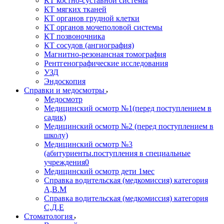
КТ костно-суставной системы
КТ мягких тканей
КТ органов грудной клетки
КТ органов мочеполовой системы
КТ позвоночника
КТ сосудов (ангиография)
Магнитно-резонансная томография
Рентгенографические исследования
УЗД
Эндоскопия
Справки и медосмотры
Медосмотр
Медицинский осмотр №1(перед поступлением в
садик)
Медицинский осмотр №2 (перед поступлением в
школу)
Медицинский осмотр №3
(абитуриенты.поступления в специальные
учреждения0
Медицинский осмотр дети 1мес
Справка водительская (медкомиссия) категория
А,В.М
Справка водительская (медкомиссия) категория
С,Д,Е
Стоматология