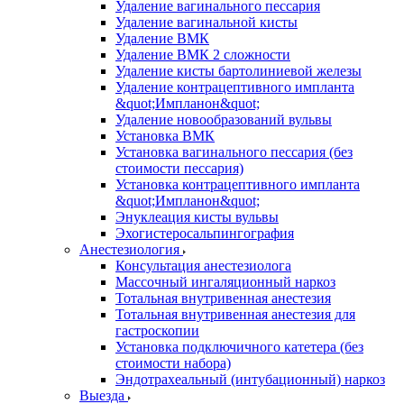
Удаление вагинального пессария
Удаление вагинальной кисты
Удаление ВМК
Удаление ВМК 2 сложности
Удаление кисты бартолиниевой железы
Удаление контрацептивного импланта
&quot;Импланон&quot;
Удаление новообразований вульвы
Установка ВМК
Установка вагинального пессария (без
стоимости пессария)
Установка контрацептивного импланта
&quot;Импланон&quot;
Энуклеация кисты вульвы
Эхогистеросальпингография
Анестезиология
Консультация анестезиолога
Массочный ингаляционный наркоз
Тотальная внутривенная анестезия
Тотальная внутривенная анестезия для
гастроскопии
Установка подключичного катетера (без
стоимости набора)
Эндотрахеальный (интубационный) наркоз
Выезда