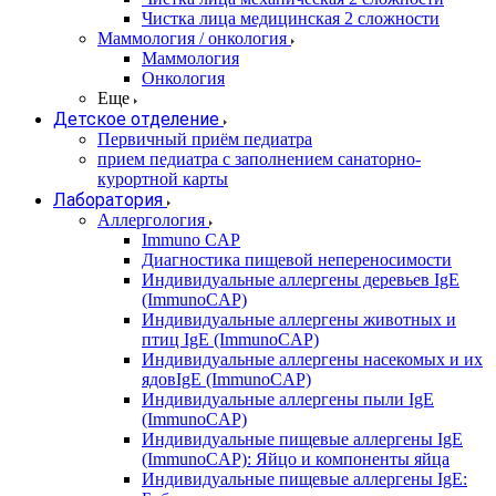
Чистка лица медицинская 2 сложности
Маммология / онкология
Маммология
Онкология
Еще
Детское отделение
Первичный приём педиатра
прием педиатра с заполнением санаторно-
курортной карты
Лаборатория
Аллергология
Immuno CAP
Диагностика пищевой непереносимости
Индивидуальные аллергены деревьев IgE
(ImmunoCAP)
Индивидуальные аллергены животных и
птиц IgE (ImmunoCAP)
Индивидуальные аллергены насекомых и их
ядовIgE (ImmunoCAP)
Индивидуальные аллергены пыли IgE
(ImmunoCAP)
Индивидуальные пищевые аллергены IgE
(ImmunoCAP): Яйцо и компоненты яйца
Индивидуальные пищевые аллергены IgE: