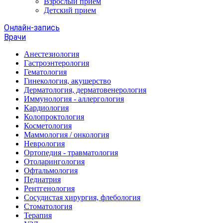
Взрослый прием
Детский прием
Онлайн-запись
Врачи
Анестезиология
Гастроэнтерология
Гематология
Гинекология, акушерство
Дерматология, дерматовенерология
Иммунология - аллергология
Кардиология
Колопроктология
Косметология
Маммология / онкология
Неврология
Ортопедия - травматология
Отоларингология
Офтальмология
Педиатрия
Рентгенология
Сосудистая хирургия, флебология
Стоматология
Терапия