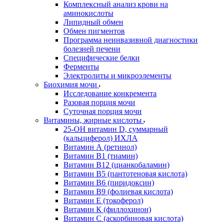
Комплексный анализ крови на
аминокислоты
Липидный обмен
Обмен пигментов
Программа неинвазивной диагностики
болезней печени
Специфические белки
Ферменты
Электролиты и микроэлементы
Биохимия мочи
Исследование конкремента
Разовая порция мочи
Суточная порция мочи
Витамины, жирные кислоты
25-OH витамин D, суммарный
(кальциферол) ИХЛА
Витамин А (ретинол)
Витамин В1 (тиамин)
Витамин В12 (цианкобаламин)
Витамин В5 (пантотеновая кислота)
Витамин В6 (пиридоксин)
Витамин В9 (фолиевая кислота)
Витамин Е (токоферол)
Витамин К (филлохинон)
Витамин С (аскорбиновая кислота)