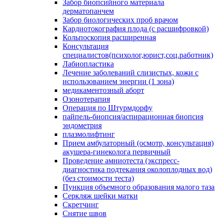
Забор биопсийного материала
дерматопанчем
Забор биологических проб врачом
Кардиотокография плода (с расшифровкой)
Кольпоскопия расширенная
Консультация
специалистов(психолог,юрист,соц.работник)
Лабиопластика
Лечение заболеваний слизистых, кожи с
использованием энергии (1 зона)
медикаментозный аборт
Озонотерапия
Операция по Штурмдорфу
пайпель-биопсия/аспирационная биопсия
эндометрия
плазмолифтинг
Прием амбулаторный (осмотр, консультация)
акушера-гинеколога первичный
Проведение амниотеста (экспресс-
диагностика подтекания околоплодных вод)
(без стоимости теста)
Пункция объемного образования малого таза
Серкляж шейки матки
Скретчинг
Снятие швов