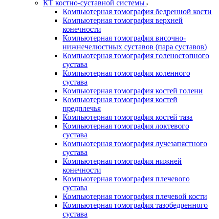
КТ костно-суставной системы
Компьютерная томография бедренной кости
Компьютерная томография верхней
конечности
Компьютерная томография височно-
нижнечелюстных суставов (пара суставов)
Компьютерная томография голеностопного
сустава
Компьютерная томография коленного
сустава
Компьютерная томография костей голени
Компьютерная томография костей
предплечья
Компьютерная томография костей таза
Компьютерная томография локтевого
сустава
Компьютерная томография лучезапястного
сустава
Компьютерная томография нижней
конечности
Компьютерная томография плечевого
сустава
Компьютерная томография плечевой кости
Компьютерная томография тазобедренного
сустава