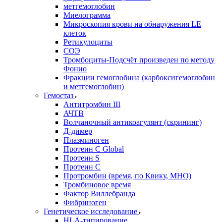
метгемоглобин
Миелограмма
Микроскопия крови на обнаружения LE
клеток
Ретикулоциты
СОЭ
Тромбоциты-Подсчёт произведен по методу
Фонио
Фракции гемоглобина (карбоксигемоглобин
и метгемоглобин)
Гемостаз
Антитромбин III
АЧТВ
Волчаночный антикоагулянт (скрининг)
Д-димер
Плазминоген
Протеин C Global
Протеин S
Протеин С
Протромбин (время, по Квику, МНО)
Тромбиновое время
Фактор Виллебранда
Фибриноген
Генетическое исследование
HLA-типирование