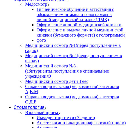
Медосмотр
Гигиеническое обучение и аттестация с
оформлением штампа и голограммы в
личной медицинской книжке (ЛМК)
Оформление личной медицинской книжки
Оформление и выдача личной медицинской
книжки (бумажного формата) с голограммой
фото
Медицинский осмотр №1(перед поступлением в
садик)
Медицинский осмотр №2 (перед поступлением в
школу)
Медицинский осмотр №3
(абитуриенты.поступления в специальные
учреждения0
Медицинский осмотр дети 1мес
Справка водительская (медкомиссия) категория
А,В.М
Справка водительская (медкомиссия) категория
С,Д,Е
Стоматология
Взрослый прием
Иммедиат протез из 3 единиц
Анестезия аппликационная(взрослый приём)
Анестезия