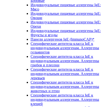
Бобовые
Индивидуальные пищевые аллергены IgE:
Мясо
Индивидуальные пищевые аллергены IgE:
Овощи
Индивидуальные пищевые аллергены IgE:
Орехи
Индивидуальные пищевые аллергены IgE:
Фрукты и ягоды
Панели аллергенов IgE (ImmunoCAP)*
Специфические антитела класса IgE к
индивидуальным аллергенам. Аллергены
гельминтов
Специфические антитела класса IgE к
индивидуальным аллергенам. Аллергены
грибов и плесени
Специфические антитела класса IgE к
индивидуальным аллергенам. Аллергены
деревьев
Специфические антитела класса IgE к
индивидуальным аллергенам. Аллергены
животных и птиц
Специфические антитела класса IgE к
индивидуальным аллергенам. Аллергены
клещей