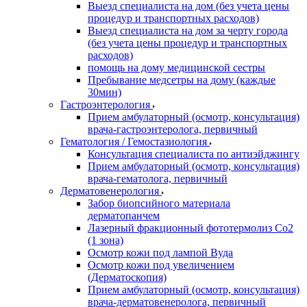
Выезд специалиста на дом (без учета цены
процедур и транспортных расходов)
Выезд специалиста на дом за черту города
(без учета цены процедур и транспортных
расходов)
помощь на дому медицинской сестры
Пребывание медсетры на дому (каждые
30мин)
Гастроэнтерология
Прием амбулаторный (осмотр, консультация)
врача-гастроэнтеролога, первичный
Гематология / Гемостазиология
Консультация специалиста по антиэйджингу
Прием амбулаторный (осмотр, консультация)
врача-гематолога, первичный
Дерматовенерология
Забор биопсийного материала
дерматопанчем
Лазерный фракционный фототермолиз Со2
(1 зона)
Осмотр кожи под лампой Вуда
Осмотр кожи под увеличением
(Дерматоскопия)
Прием амбулаторный (осмотр, консультация)
врача-дерматовенеролога, первичный