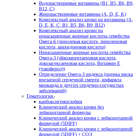
Водорастворимые витамины (B1, B5, B6, В9,
В12, С)
Жирорастворимые витамины (A, D, E, K)
Комплексный анализ крови на витамины (A,
D, E, K, C, B1, B5, B6, В9, B12)
Комплексный анализ крови на
ненасыщенные жирные кислоты семейства
Омега-6 (линолевая кислота, линоленовая
кислота, арахидоновая кислота)
Ненасыщенные жирные кислоты семейства
Омега-3 (эйкозапентаеновая кислота,
докозагексаеновая кислота, Витамин E
(токоферол))
Определение Омега-3 индекса (оценка риска
внезапной сердечной смерти, инфаркта
миокарда и других сердечно-сосудистых
заболеваний)
Гематология
карбоксигемоглобин
Клинический анализ крови без
лейкоцитарной формулы
Клинический анализ крови с лейкоцитарной
формулой (5DIFF)
Клинический анализ крови с лейкоцитарной
формулой (5DIFF) + СОЭ