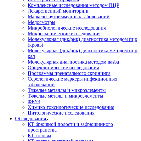
Комплексные исследования методом ПЦР
Лекарственный мониторинг
Маркеры аутоиммунных заболеваний
Медосмотры
Микробиологические исследования
Микроскопические исследования
Молекулярная (днк/рнк) диагностика методом пцр
(кровь)
Молекулярная (днк/рнк) диагностика методом пцр,
кал
Молекулярная диагностика методом nasba
Общеклинические исследования
Программы пренатального скрининга
Серологические маркеры инфекционных
заболеваний
Тяжелые металлы и микроэлементы
Тяжелые металы и микроэлементы
ФБУЗ
Химико-токсилогические исследования
Цитологические исследования
Обследования
КТ брюшной полости и забрюшинного
пространства
КТ головы