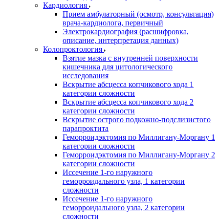
Кардиология
Прием амбулаторный (осмотр, консультация)
врача-кардиолога, первичный
Электрокардиография (расшифровка,
описание, интерпретация данных)
Колопроктология
Взятие мазка с внутренней поверхности
кишечника для цитологического
исследования
Вскрытие абсцесса копчикового хода 1
категории сложности
Вскрытие абсцесса копчикового хода 2
категории сложности
Вскрытие острого подкожно-подслизистого
парапроктита
Геморроидэктомия по Миллигану-Моргану 1
категории сложности
Геморроидэктомия по Миллигану-Моргану 2
категории сложности
Иссечение 1-го наружного
геморроидального узла, 1 категории
сложности
Иссечение 1-го наружного
геморроидального узла, 2 категории
сложности