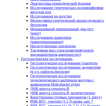
Диагностика периодической болезни
Исследование генетических полиморфизмов
методом пцр
Исследование на родство
Молекулярно-генетический анализ мужского
бесплодия
Неинвазивный пренатальный днк-тест
(нипт)
Исследование кариотипа
(кариотипирование)
Наследственные эпилепсии
Тандемная масс-спектрометрия(спектр
ацилкарнитинов,аминокислот)
Гистологические исследования
Гистологическое исследование плаценты
Гистологическое исследование эндометрия
(в т.ч. пайпель-биопсия)
Гистологическое исследование
эндоскопического материала желудка с
выявлением Helicobacter pylori
ДНК вируса гепатита B
ДНК вируса гепатита B, количественно
Консультация готовых препаратов (1 локус)
РНК ВГC, генотип (1,2,3) кровь, кач. *
РНК ВГC, генотип (1a,1b,2,3a,4,5a,6) кровь,