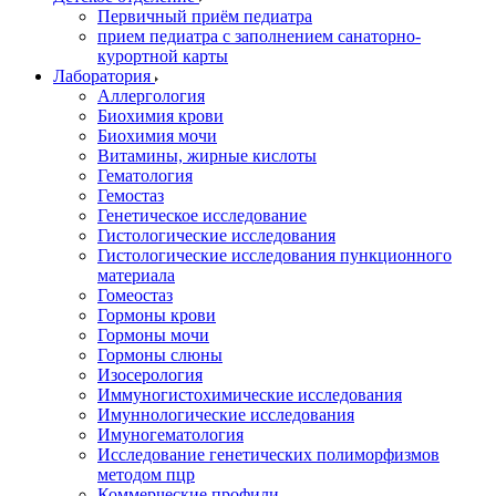
Первичный приём педиатра
прием педиатра с заполнением санаторно-
курортной карты
Лаборатория
Аллергология
Биохимия крови
Биохимия мочи
Витамины, жирные кислоты
Гематология
Гемостаз
Генетическое исследование
Гистологические исследования
Гистологические исследования пункционного
материала
Гомеостаз
Гормоны крови
Гормоны мочи
Гормоны слюны
Изосерология
Иммуногистохимические исследования
Имуннологические исследования
Имуногематология
Исследование генетических полиморфизмов
методом пцр
Коммерческие профили