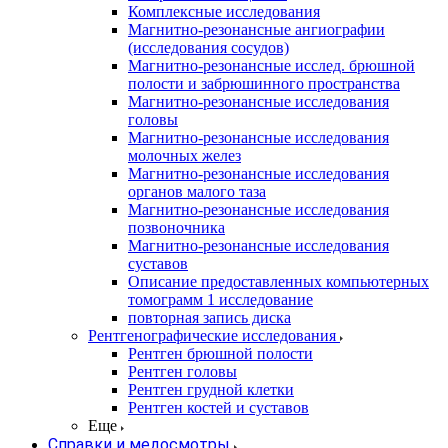
Комплексные исследования
Магнитно-резонансные ангиографии
(исследования сосудов)
Магнитно-резонансные исслед. брюшной
полости и забрюшинного пространства
Магнитно-резонансные исследования
головы
Магнитно-резонансные исследования
молочных желез
Магнитно-резонансные исследования
органов малого таза
Магнитно-резонансные исследования
позвоночника
Магнитно-резонансные исследования
суставов
Описание предоставленных компьютерных
томограмм 1 исследование
повторная запись диска
Рентгенографические исследования
Рентген брюшной полости
Рентген головы
Рентген грудной клетки
Рентген костей и суставов
Еще
Справки и медосмотры