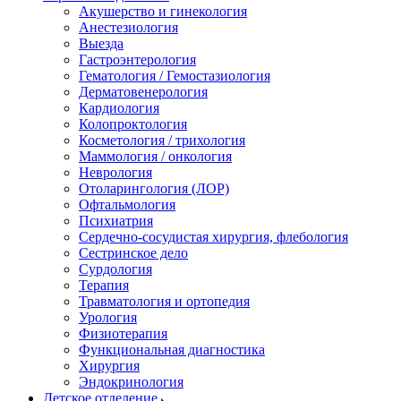
Акушерство и гинекология
Анестезиология
Выезда
Гастроэнтерология
Гематология / Гемостазиология
Дерматовенерология
Кардиология
Колопроктология
Косметология / трихология
Маммология / онкология
Неврология
Отоларингология (ЛОР)
Офтальмология
Психиатрия
Сердечно-сосудистая хирургия, флебология
Сестринское дело
Сурдология
Терапия
Травматология и ортопедия
Урология
Физиотерапия
Функциональная диагностика
Хирургия
Эндокринология
Детское отделение