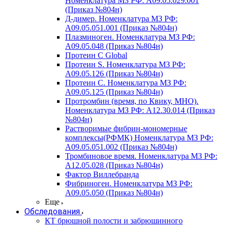
Номенклатура МЗ РФ: A09.05.029.001
(Приказ №804н)
Д-димер. Номенклатура МЗ РФ:
A09.05.051.001 (Приказ №804н)
Плазминоген. Номенклатура МЗ РФ:
A09.05.048 (Приказ №804н)
Протеин C Global
Протеин S. Номенклатура МЗ РФ:
A09.05.126 (Приказ №804н)
Протеин С. Номенклатура МЗ РФ:
A09.05.125 (Приказ №804н)
Протромбин (время, по Квику, МНО).
Номенклатура МЗ РФ: A12.30.014 (Приказ
№804н)
Растворимые фибрин-мономерные
комплексы(РФМК) Номенклатура МЗ РФ:
A09.05.051.002 (Приказ №804н)
Тромбиновое время. Номенклатура МЗ РФ:
A12.05.028 (Приказ №804н)
Фактор Виллебранда
Фибриноген. Номенклатура МЗ РФ:
A09.05.050 (Приказ №804н)
Еще
Обследования
КТ брюшной полости и забрюшинного