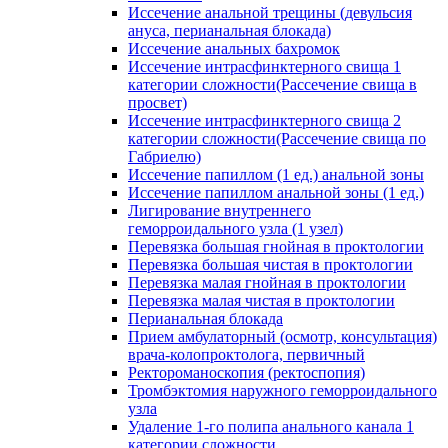
Иссечение анальной трещины (девульсия
ануса, перианальная блокада)
Иссечение анальных бахромок
Иссечение интрасфинктерного свища 1
категории сложности(Рассечение свища в
просвет)
Иссечение интрасфинктерного свища 2
категории сложности(Рассечение свища по
Габриелю)
Иссечение папиллом (1 ед.) анальной зоны
Иссечение папиллом анальной зоны (1 ед.)
Лигирование внутреннего
геморроидального узла (1 узел)
Перевязка большая гнойная в проктологии
Перевязка большая чистая в проктологии
Перевязка малая гнойная в проктологии
Перевязка малая чистая в проктологии
Перианальная блокада
Прием амбулаторный (осмотр, консультация)
врача-колопроктолога, первичный
Ректороманоскопия (ректоспопия)
Тромбэктомия наружного геморроидального
узла
Удаление 1-го полипа анального канала 1
категории сложности