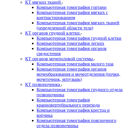
КТ мягких тканей
Компьютерная томография гортани
Компьютерная томография мягких с
контрастированием
Компьютерная томография мягких тканей
(определенной области тела)
КТ органов грудной клетки
Компьютерная томография грудной клетки
Компьютерная томография легких
Компьютерная томография органов
средостения
КТ органов мочеполовой системы
Компьютерная томография малого таза
Компьютерная томография органов
мочеобразования и мочеотделения (почки,
мочеточник, м/пузырь)
КТ позвоночника
Компьютерная томография грудного отдела
позвоночника
Компьютерная томография
краниовертебрального перехода
Компьютерная томография крестца и
копчика
Компьютерная томография поясничного
отдела позвоночника