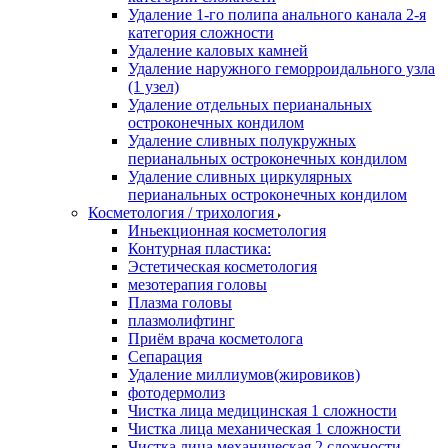
Удаление 1-го полипа анального канала 2-я
категория сложности
Удаление каловых камней
Удаление наружного геморроидального узла
(1 узел)
Удаление отдельных перианальных
остроконечных кондилом
Удаление сливных полукружных
перианальных остроконечных кондилом
Удаление сливных циркулярных
перианальных остроконечных кондилом
Косметология / трихология
Иньекционная косметология
Контурная пластика:
Эстетическая косметология
мезотерапия головы
Плазма головы
плазмолифтинг
Приём врача косметолога
Сепарация
Удаление миллиумов(жировиков)
фотодермолиз
Чистка лица медицинская 1 сложности
Чистка лица механическая 1 сложности
Чистка лица механическая 2 сложности