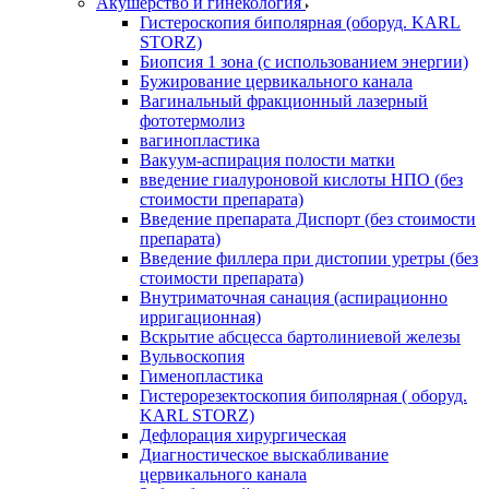
Акушерство и гинекология
Гистероскопия биполярная (оборуд. KARL
STORZ)
Биопсия 1 зона (с использованием энергии)
Бужирование цервикального канала
Вагинальный фракционный лазерный
фототермолиз
вагинопластика
Вакуум-аспирация полости матки
введение гиалуроновой кислоты НПО (без
стоимости препарата)
Введение препарата Диспорт (без стоимости
препарата)
Введение филлера при дистопии уретры (без
стоимости препарата)
Внутриматочная санация (аспирационно
ирригационная)
Вскрытие абсцесса бартолиниевой железы
Вульвоскопия
Гименопластика
Гистерорезектоскопия биполярная ( оборуд.
KARL STORZ)
Дефлорация хирургическая
Диагностическое выскабливание
цервикального канала