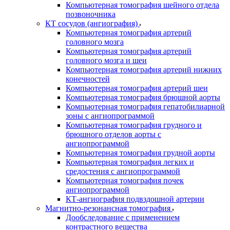
Компьютерная томография шейного отдела
позвоночника
КТ сосудов (ангиография)
Компьютерная томография артерий
головного мозга
Компьютерная томография артерий
головного мозга и шеи
Компьютерная томография артерий нижних
конечностей
Компьютерная томография артерий шеи
Компьютерная томография брюшной аорты
Компьютерная томография гепатобилиарной
зоны с ангиопрограммой
Компьютерная томография грудного и
брюшного отделов аорты с
ангиопрограммой
Компьютерная томография грудной аорты
Компьютерная томография легких и
средостения с ангиопрограммой
Компьютерная томография почек
ангиопрограммой
КТ-ангиография подвздошной артерии
Магнитно-резонансная томография
Дообследование с применением
контрастного вещества